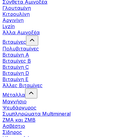
Σύνθετα Αμινοξέα
Γλουταμίνη
Κιτρουλίνη
Αργινίνη
Lyzín
Άλλα Αμινοξέα
Βιταμίνες
Πολυβιταμίνες
Βιταμίνη Α
Βιταμίνες Β
Βιταμίνη C
Βιταμίνη D
Βιταμίνη Ε
Άλλες Βιταμίνες
Μέταλλα
Μαγνήσιο
Ψευδάργυρος
Συμπληρώματα Multimineral
ZMA και ZMB
Ασβέστιο
Σίδηρος