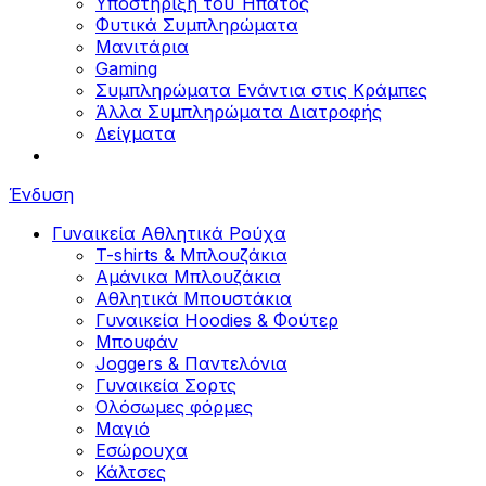
Υποστήριξη του Ήπατος
Φυτικά Συμπληρώματα
Μανιτάρια
Gaming
Συμπληρώματα Ενάντια στις Κράμπες
Άλλα Συμπληρώματα Διατροφής
Δείγματα
Ένδυση
Γυναικεία Αθλητικά Ρούχα
T-shirts & Μπλουζάκια
Αμάνικα Μπλουζάκια
Aθλητικά Μπουστάκια
Γυναικεία Hoodies & Φούτερ
Μπουφάν
Joggers & Παντελόνια
Γυναικεία Σορτς
Ολόσωμες φόρμες
Μαγιό
Εσώρουχα
Κάλτσες