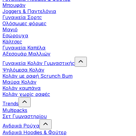
Μπουφάν
Joggers & Παντελόνια
Γυναικεία Σορτς
Ολόσωμες φόρμες
Μαγιό
Εσώρουχα
Κάλτσες
Γυναικεία Καπέλα
Αξεσουάρ Μαλλιών
Γυναικεία Κολάν Γυμναστικής
Ψηλόμεσα Κολάν
Κολάν με ραφή Scrunch Bum
Μαύρα Κολάν
Κολάν καμπάνα
Κολάν χωρίς ραφές
Trends
Multipacks
Σετ Γυμναστηρίου
Ανδρικά Ρούχα
Ανδρικά Hoodies & Φούτερ