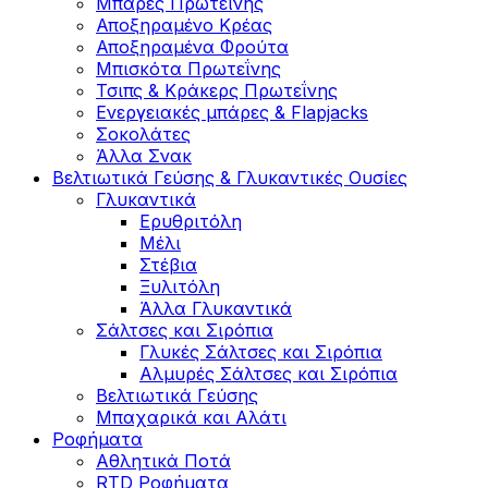
Μπάρες Πρωτεΐνης
Αποξηραμένο Κρέας
Αποξηραμένα Φρούτα
Μπισκότα Πρωτεΐνης
Τσιπς & Kράκερς Πρωτεΐνης
Ενεργειακές μπάρες & Flapjacks
Σοκολάτες
Άλλα Σνακ
Βελτιωτικά Γεύσης & Γλυκαντικές Ουσίες
Γλυκαντικά
Ερυθριτόλη
Μέλι
Στέβια
Ξυλιτόλη
Άλλα Γλυκαντικά
Σάλτσες και Σιρόπια
Γλυκές Σάλτσες και Σιρόπια
Αλμυρές Σάλτσες και Σιρόπια
Bελτιωτικά Γεύσης
Μπαχαρικά και Αλάτι
Ροφήματα
Αθλητικά Ποτά
RTD Ροφήματα