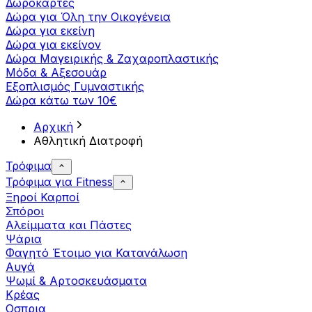
Δωροκάρτες
Δώρα για Όλη την Οικογένεια
Δώρα για εκείνη
Δώρα για εκείνον
Δώρα Μαγειρικής & Ζαχαροπλαστικής
Μόδα & Αξεσουάρ
Εξοπλισμός Γυμναστικής
Δώρα κάτω των 10€
Αρχική
Αθλητική Διατροφή
Τρόφιμα
Τρόφιμα για Fitness
Ξηροί Καρποί
Σπόροι
Αλείμματα και Πάστες
Ψάρια
Φαγητό Έτοιμο για Κατανάλωση
Αυγά
Ψωμί & Αρτοσκευάσματα
Κρέας
Οσπρια