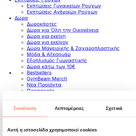
Εκπτώσεις Γυναικείων Ρούχων
Εκπτώσεις Aνδρικών Ρούχων
Δώρα
Δωροκάρτες
Δώρα για Όλη την Οικογένεια
Δώρα για εκείνη
Δώρα για εκείνον
Δώρα Μαγειρικής & Ζαχαροπλαστικής
Μόδα & Αξεσουάρ
Εξοπλισμός Γυμναστικής
Δώρα κάτω των 10€
Bestsellers
GymBeam Merch
Νέα Προϊόντα
Προσφορές
Κατηγορίες
Συναίνεση
Λεπτομέρειες
Σχετικά
Τρόφιμα
Τρόφιμα για Fitness
Ξηροί Καρποί
Αυτή η ιστοσελίδα χρησιμοποιεί cookies
Σπόροι