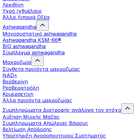
Λεκιθίνη
Υγρό Ιχθυέλαιο
Άλλα Λιπαρά Οξέα
Ashwagandha
Μονοσυστατικό ashwagandha
Ashwagandha KSM-66®
BIO ashwagandha
Σύμπλεγμα ashwagandha
Μακροζωία
Σύνθετα προϊόντα μακροζωίας
NAD+
Βερβερίνη
Ρεσβερατρόλη
Κουερσετίνη
Άλλα προϊόντα μακροζωίας
Συμπληρώματα Διατροφής ανάλογα τον στόχο
Αύξηση Μυϊκής Μάζας
Συμπληρώματα Aπώλειας Βάρους
Βελτίωση Απόδοσης
Υποστήριξη Ανοσοποιητικού Συστήματος