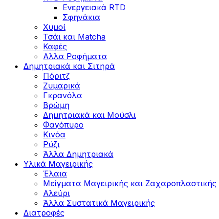
Ενεργειακά RTD
Σφηνάκια
Χυμοί
Τσάι και Matcha
Καφές
Αλλα Ροφήματα
Δημητριακά και Σιτηρά
Πόριτζ
Ζυμαρικά
Γκρανόλα
Βρώμη
Δημητριακά και Μούσλι
Φαγόπυρο
Κινόα
Ρύζι
Άλλα Δημητριακά
Υλικά Μαγειρικής
Έλαια
Μείγματα Μαγειρικής και Ζαχαροπλαστικής
Αλεύρι
Άλλα Συστατικά Μαγειρικής
Διατροφές