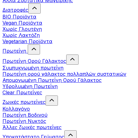
Άλλα Συστατικά Μαγειρικής
Διατροφές
BIO Προϊόντα
Vegan Προϊόντα
Χωρίς Γλουτένη
Χωρίς Λακτόζη
Vegetarian Προϊόντα
Πρωτεΐνη
Πρωτεΐνη Ορού Γάλακτος
Συμπυκνωμένη πρωτεΐνη
Πρωτεΐνη ορού γάλακτος πολλαπλών συστατικών
Απομονωμένη Πρωτεΐνη Ορού Γάλακτος
Υδρολυμένη Πρωτεΐνη
Clear Πρωτεΐνες
Ζωικές πρωτεΐνες
Κολλαγόνο
Πρωτεΐνη Βοδινού
Πρωτεΐνη Νυκτός
Άλλες ζωικές πρωτεΐνες
Υποκατάστατο Γεύματος