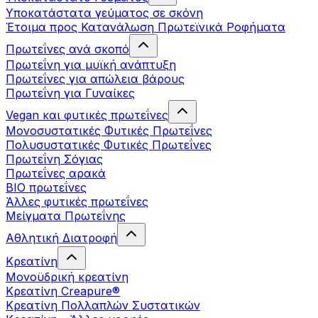
Υποκατάστατα γεύματος σε σκόνη
Έτοιμα προς Κατανάλωση Πρωτεϊνικά Ροφήματα
Πρωτεΐνες ανά σκοπό
Πρωτεΐνη για μυϊκή ανάπτυξη
Πρωτεΐνες για απώλεια βάρους
Πρωτεΐνη για Γυναίκες
Vegan και φυτικές πρωτεΐνες
Μονοσυστατικές Φυτικές Πρωτεΐνες
Πολυσυστατικές Φυτικές Πρωτεΐνες
Πρωτεΐνη Σόγιας
Πρωτεΐνες αρακά
ΒIO πρωτεΐνες
Άλλες φυτικές πρωτεΐνες
Μείγματα Πρωτεΐνης
Αθλητική Διατροφή
Κρεατίνη
Μονοϋδρική κρεατίνη
Κρεατίνη Creapure®
Κρεατίνη Πολλαπλών Συστατικών