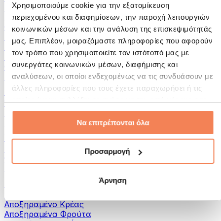
Χρησιμοποιούμε cookie για την εξατομίκευση
Αλείμματα και Πάστες
Ψάρια
περιεχομένου και διαφημίσεων, την παροχή λειτουργιών
Φαγητό Έτοιμο για Κατανάλωση
κοινωνικών μέσων και την ανάλυση της επισκεψιμότητάς
Αυγά
μας. Επιπλέον, μοιραζόμαστε πληροφορίες που αφορούν
Ψωμί & Αρτοσκευάσματα
τον τρόπο που χρησιμοποιείτε τον ιστότοπό μας με
Κρέας
συνεργάτες κοινωνικών μέσων, διαφήμισης και
Οσπρια
Άλλα Fitness Τρόφιμα
αναλύσεων, οι οποίοι ενδεχομένως να τις συνδυάσουν με
άλλες πληροφορίες που τους έχετε παραχωρήσει ή τις
Βούτυρα Ξηρών Καρπών
οποίες έχουν συλλέξει σε σχέση με την από μέρους σας
100% Βούτυρα Ξηρών Καρπών
χρήση των υπηρεσιών τους.
Γλυκά Βούτυρα Ξηρών Καρπών
Πρωτεϊνικά Βούτυρα Ξηρών Καρπών
Να επιτρέπονται όλα
Υπερτροφές
Πράσινες Υπερτροφές
Προσαρμογή
Φυτικές Ίνες
Άλλες Υπερτροφές
Άρνηση
Σνακς
Μπάρες Πρωτεΐνης
Αποξηραμένο Κρέας
Αποξηραμένα Φρούτα