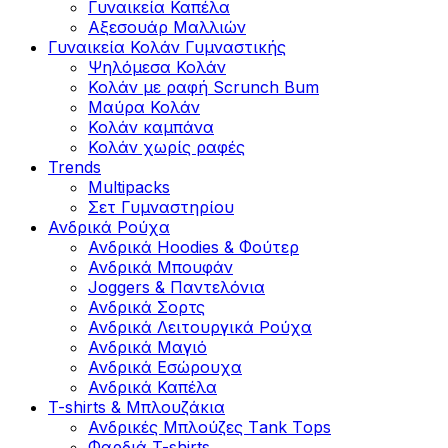
Γυναικεία Καπέλα
Αξεσουάρ Μαλλιών
Γυναικεία Κολάν Γυμναστικής
Ψηλόμεσα Κολάν
Κολάν με ραφή Scrunch Bum
Μαύρα Κολάν
Κολάν καμπάνα
Κολάν χωρίς ραφές
Trends
Multipacks
Σετ Γυμναστηρίου
Ανδρικά Ρούχα
Ανδρικά Hoodies & Φούτερ
Ανδρικά Μπουφάν
Joggers & Παντελόνια
Ανδρικά Σορτς
Ανδρικά Λειτουργικά Ρούχα
Ανδρικά Μαγιό
Ανδρικά Εσώρουχα
Ανδρικά Καπέλα
T-shirts & Μπλουζάκια
Ανδρικές Mπλούζες Τank Τops
Φαρδιά T-shirts