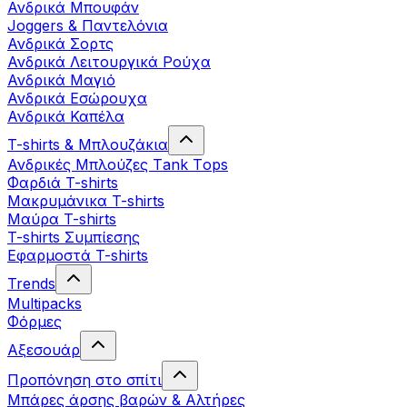
Ανδρικά Μπουφάν
Joggers & Παντελόνια
Ανδρικά Σορτς
Ανδρικά Λειτουργικά Ρούχα
Ανδρικά Μαγιό
Ανδρικά Εσώρουχα
Ανδρικά Καπέλα
T-shirts & Μπλουζάκια
Ανδρικές Mπλούζες Τank Τops
Φαρδιά T-shirts
Μακρυμάνικα T-shirts
Μαύρα T-shirts
T-shirts Συμπίεσης
Εφαρμοστά T-shirts
Trends
Multipacks
Φόρμες
Αξεσουάρ
Προπόνηση στο σπίτι
Μπάρες άρσης βαρών & Αλτήρες