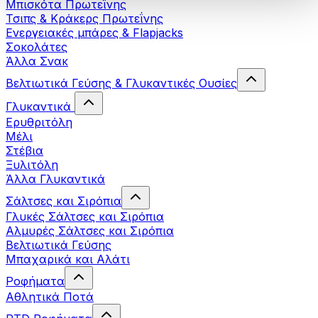
Μπισκότα Πρωτεΐνης
Τσιπς & Kράκερς Πρωτεΐνης
Ενεργειακές μπάρες & Flapjacks
Σοκολάτες
Άλλα Σνακ
Βελτιωτικά Γεύσης & Γλυκαντικές Ουσίες
Γλυκαντικά
Ερυθριτόλη
Μέλι
Στέβια
Ξυλιτόλη
Άλλα Γλυκαντικά
Σάλτσες και Σιρόπια
Γλυκές Σάλτσες και Σιρόπια
Αλμυρές Σάλτσες και Σιρόπια
Bελτιωτικά Γεύσης
Μπαχαρικά και Αλάτι
Ροφήματα
Αθλητικά Ποτά