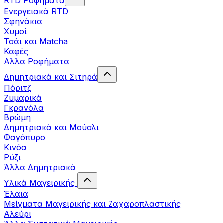
RTD Ροφήματα
Ενεργειακά RTD
Σφηνάκια
Χυμοί
Τσάι και Matcha
Καφές
Αλλα Ροφήματα
Δημητριακά και Σιτηρά
Πόριτζ
Ζυμαρικά
Γκρανόλα
Βρώμη
Δημητριακά και Μούσλι
Φαγόπυρο
Κινόα
Ρύζι
Άλλα Δημητριακά
Υλικά Μαγειρικής
Έλαια
Μείγματα Μαγειρικής και Ζαχαροπλαστικής
Αλεύρι