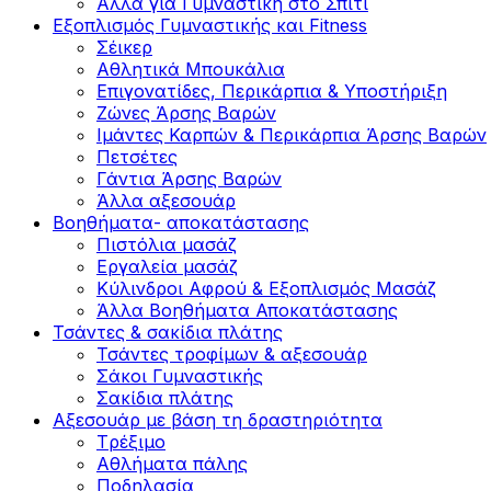
Άλλα για Γυμναστική στο Σπίτι
Εξοπλισμός Γυμναστικής και Fitness
Σέικερ
Αθλητικά Μπουκάλια
Επιγονατίδες, Περικάρπια & Υποστήριξη
Ζώνες Άρσης Βαρών
Ιμάντες Καρπών & Περικάρπια Άρσης Βαρών
Πετσέτες
Γάντια Άρσης Βαρών
Άλλα αξεσουάρ
Βοηθήματα- αποκατάστασης
Πιστόλια μασάζ
Εργαλεία μασάζ
Κύλινδροι Αφρού & Εξοπλισμός Μασάζ
Άλλα Βοηθήματα Αποκατάστασης
Τσάντες & σακίδια πλάτης
Τσάντες τροφίμων & αξεσουάρ
Σάκοι Γυμναστικής
Σακίδια πλάτης
Αξεσουάρ με βάση τη δραστηριότητα
Tρέξιμο
Αθλήματα πάλης
Ποδηλασία