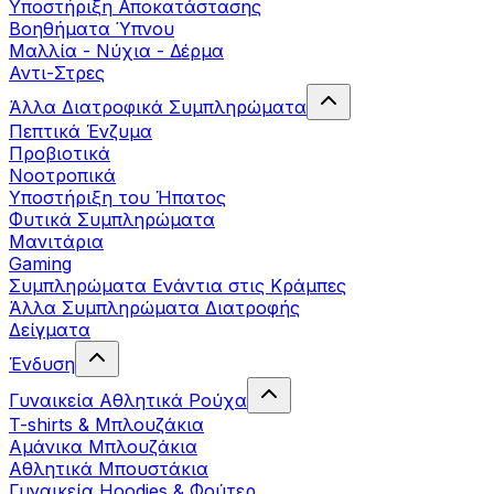
Yποστήριξη Αποκατάστασης
Βοηθήματα Ύπνου
Μαλλία - Νύχια - Δέρμα
Αντι-Στρες
Άλλα Διατροφικά Συμπληρώματα
Πεπτικά Ένζυμα
Προβιοτικά
Νοοτροπικά
Υποστήριξη του Ήπατος
Φυτικά Συμπληρώματα
Μανιτάρια
Gaming
Συμπληρώματα Ενάντια στις Κράμπες
Άλλα Συμπληρώματα Διατροφής
Δείγματα
Ένδυση
Γυναικεία Αθλητικά Ρούχα
T-shirts & Μπλουζάκια
Αμάνικα Μπλουζάκια
Aθλητικά Μπουστάκια
Γυναικεία Hoodies & Φούτερ