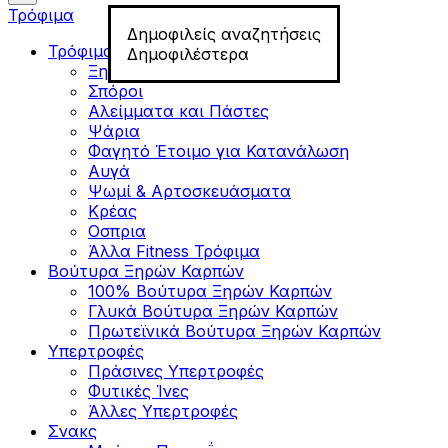
Τρόφιμα
Δημοφιλείς αναζητήσεις
Τρόφιμα για Fitness
Δημοφιλέστερα
Ξηροί Καρποί
Σπόροι
Αλείμματα και Πάστες
Ψάρια
Φαγητό Έτοιμο για Κατανάλωση
Αυγά
Ψωμί & Αρτοσκευάσματα
Κρέας
Οσπρια
Άλλα Fitness Τρόφιμα
Βούτυρα Ξηρών Καρπών
100% Βούτυρα Ξηρών Καρπών
Γλυκά Βούτυρα Ξηρών Καρπών
Πρωτεϊνικά Βούτυρα Ξηρών Καρπών
Υπερτροφές
Πράσινες Υπερτροφές
Φυτικές Ίνες
Άλλες Υπερτροφές
Σνακς