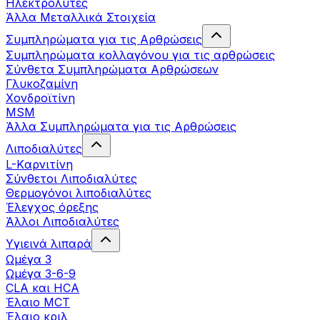
Ηλεκτρολύτες
Άλλα Mεταλλικά Στοιχεία
Συμπληρώματα για τις Αρθρώσεις
Συμπληρώματα κολλαγόνου για τις αρθρώσεις
Σύνθετα Συμπληρώματα Αρθρώσεων
Γλυκοζαμίνη
Χονδροϊτίνη
MSM
Άλλα Συμπληρώματα για τις Αρθρώσεις
Λιποδιαλύτες
L-Kαρνιτίνη
Σύνθετοι Λιποδιαλύτες
Θερμογόνοι λιποδιαλύτες
Έλεγχος όρεξης
Άλλοι Λιποδιαλύτες
Υγιεινά λιπαρά
Ωμέγα 3
Ωμέγα 3-6-9
CLA και HCA
Έλαιο MCT
Έλαιο κριλ