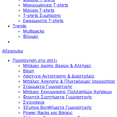
Μακρυμάνικα T-shirts
Μαύρα T-shirts
T-shirts Συμπίεσης
Εφαρμοστά T-shirts
Trends
Multipacks
Φόρμες
Αξεσουάρ
Προπόνηση στο σπίτι
Μπάρες άρσης βαρών & Αλτήρες
Βάρη
Λάστιχα Αντίστασης & Διαστολείς
Μπάλες Άσκησης & Πλατφόρμες Ισορροπίας
Στρώματα Γυμναστικής
Μπάρες Εκγύμνασης Πολλαπλών Χρήσεων
Φορητά Συστήματα Γυμναστικής
Σχοινάκια
Έξυπνα Βοηθήματα Γυμναστικής
Power Racks και Βάσεις