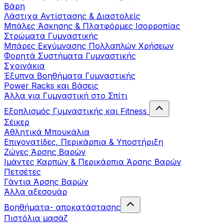
Βάρη
Λάστιχα Αντίστασης & Διαστολείς
Μπάλες Άσκησης & Πλατφόρμες Ισορροπίας
Στρώματα Γυμναστικής
Μπάρες Εκγύμνασης Πολλαπλών Χρήσεων
Φορητά Συστήματα Γυμναστικής
Σχοινάκια
Έξυπνα Βοηθήματα Γυμναστικής
Power Racks και Βάσεις
Άλλα για Γυμναστική στο Σπίτι
Εξοπλισμός Γυμναστικής και Fitness
Σέικερ
Αθλητικά Μπουκάλια
Επιγονατίδες, Περικάρπια & Υποστήριξη
Ζώνες Άρσης Βαρών
Ιμάντες Καρπών & Περικάρπια Άρσης Βαρών
Πετσέτες
Γάντια Άρσης Βαρών
Άλλα αξεσουάρ
Βοηθήματα- αποκατάστασης
Πιστόλια μασάζ