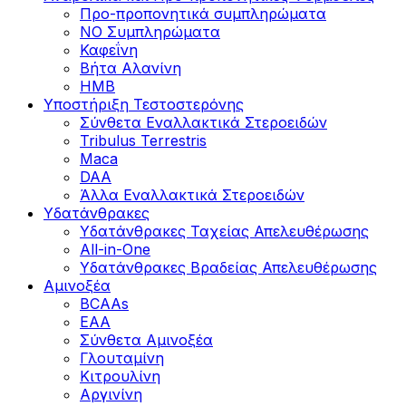
Προ-προπονητικά συμπληρώματα
ΝΟ Συμπληρώματα
Καφεΐνη
Βήτα Αλανίνη
HMB
Υποστήριξη Τεστοστερόνης
Σύνθετα Εναλλακτικά Στεροειδών
Tribulus Terrestris
Maca
DAA
Άλλα Εναλλακτικά Στεροειδών
Υδατάνθρακες
Υδατάνθρακες Ταχείας Απελευθέρωσης
All-in-One
Υδατάνθρακες Βραδείας Απελευθέρωσης
Αμινοξέα
BCAAs
EAA
Σύνθετα Αμινοξέα
Γλουταμίνη
Κιτρουλίνη
Αργινίνη