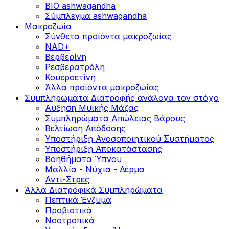
BIO ashwagandha
Σύμπλεγμα ashwagandha
Μακροζωία
Σύνθετα προϊόντα μακροζωίας
NAD+
Βερβερίνη
Ρεσβερατρόλη
Κουερσετίνη
Άλλα προϊόντα μακροζωίας
Συμπληρώματα Διατροφής ανάλογα τον στόχο
Αύξηση Μυϊκής Μάζας
Συμπληρώματα Aπώλειας Βάρους
Βελτίωση Απόδοσης
Υποστήριξη Ανοσοποιητικού Συστήματος
Yποστήριξη Αποκατάστασης
Βοηθήματα Ύπνου
Μαλλία - Νύχια - Δέρμα
Αντι-Στρες
Άλλα Διατροφικά Συμπληρώματα
Πεπτικά Ένζυμα
Προβιοτικά
Νοοτροπικά