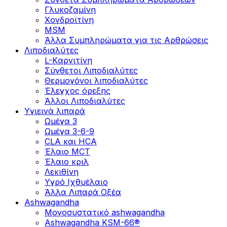
Γλυκοζαμίνη
Χονδροϊτίνη
MSM
Άλλα Συμπληρώματα για τις Αρθρώσεις
Λιποδιαλύτες
L-Kαρνιτίνη
Σύνθετοι Λιποδιαλύτες
Θερμογόνοι λιποδιαλύτες
Έλεγχος όρεξης
Άλλοι Λιποδιαλύτες
Υγιεινά λιπαρά
Ωμέγα 3
Ωμέγα 3-6-9
CLA και HCA
Έλαιο MCT
Έλαιο κριλ
Λεκιθίνη
Υγρό Ιχθυέλαιο
Άλλα Λιπαρά Οξέα
Ashwagandha
Μονοσυστατικό ashwagandha
Ashwagandha KSM-66®