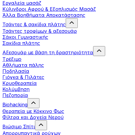
Εργαλεία μασάζ
Κύλινδροι Αφρού & Εξοπλισμός Μασάζ
Άλλα Βοηθήματα Αποκατάστασης
Τσάντες & σακίδια πλάτης
Τσάντες τροφίμων & αξεσουάρ
Σάκοι Γυμναστικής
Σακίδια πλάτης
Αξεσουάρ με βάση τη δραστηριότητα
Tρέξιμο
Αθλήματα πάλης
Ποδηλασία
Γιόγκα & Πιλάτες
Κρυοθεραπεία
Κολύμβηση
Πεζοπορία
Biohacking
Θεραπεία με Κόκκινο Φως
Φίλτρα και Δοχεία Νερού
Βιώσιμο Σπίτι
Απορρυπαντικά ρούχων