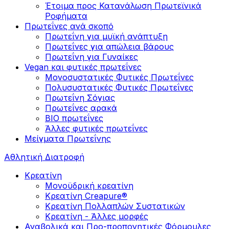
Έτοιμα προς Κατανάλωση Πρωτεϊνικά
Ροφήματα
Πρωτεΐνες ανά σκοπό
Πρωτεΐνη για μυϊκή ανάπτυξη
Πρωτεΐνες για απώλεια βάρους
Πρωτεΐνη για Γυναίκες
Vegan και φυτικές πρωτεΐνες
Μονοσυστατικές Φυτικές Πρωτεΐνες
Πολυσυστατικές Φυτικές Πρωτεΐνες
Πρωτεΐνη Σόγιας
Πρωτεΐνες αρακά
ΒIO πρωτεΐνες
Άλλες φυτικές πρωτεΐνες
Μείγματα Πρωτεΐνης
Αθλητική Διατροφή
Κρεατίνη
Μονοϋδρική κρεατίνη
Κρεατίνη Creapure®
Κρεατίνη Πολλαπλών Συστατικών
Κρεατίνη - Άλλες μορφές
Αναβολικά και Προ-προπονητικές Φόρμουλες