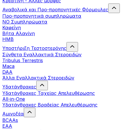
Κρεατίνη - Άλλες μορφές
Αναβολικά και Προ-προπονητικές Φόρμουλες
Προ-προπονητικά συμπληρώματα
ΝΟ Συμπληρώματα
Καφεΐνη
Βήτα Αλανίνη
HMB
Υποστήριξη Τεστοστερόνης
Σύνθετα Εναλλακτικά Στεροειδών
Tribulus Terrestris
Maca
DAA
Άλλα Εναλλακτικά Στεροειδών
Υδατάνθρακες
Υδατάνθρακες Ταχείας Απελευθέρωσης
All-in-One
Υδατάνθρακες Βραδείας Απελευθέρωσης
Αμινοξέα
BCAAs
EAA