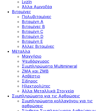
Lyzín
Άλλα Αμινοξέα
Βιταμίνες
Πολυβιταμίνες
Βιταμίνη Α
Βιταμίνες Β
Βιταμίνη C
Βιταμίνη D
Βιταμίνη Ε
Άλλες Βιταμίνες
Μέταλλα
Μαγνήσιο
Ψευδάργυρος
Συμπληρώματα Multimineral
ZMA και ZMB
Ασβέστιο
Σίδηρος
Ηλεκτρολύτες
Άλλα Mεταλλικά Στοιχεία
Συμπληρώματα για τις Αρθρώσεις
Συμπληρώματα κολλαγόνου για τις
αρθρώσεις
Σύνθετα Συμπληρώματα Αρθρώσεων