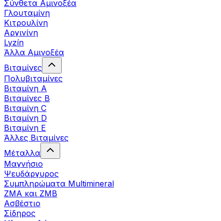
Σύνθετα Αμινοξέα
Γλουταμίνη
Κιτρουλίνη
Αργινίνη
Lyzín
Άλλα Αμινοξέα
Βιταμίνες
Πολυβιταμίνες
Βιταμίνη Α
Βιταμίνες Β
Βιταμίνη C
Βιταμίνη D
Βιταμίνη Ε
Άλλες Βιταμίνες
Μέταλλα
Μαγνήσιο
Ψευδάργυρος
Συμπληρώματα Multimineral
ZMA και ZMB
Ασβέστιο
Σίδηρος