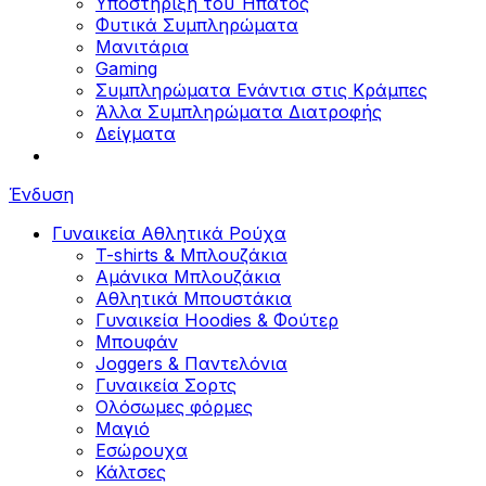
Υποστήριξη του Ήπατος
Φυτικά Συμπληρώματα
Μανιτάρια
Gaming
Συμπληρώματα Ενάντια στις Κράμπες
Άλλα Συμπληρώματα Διατροφής
Δείγματα
Ένδυση
Γυναικεία Αθλητικά Ρούχα
T-shirts & Μπλουζάκια
Αμάνικα Μπλουζάκια
Aθλητικά Μπουστάκια
Γυναικεία Hoodies & Φούτερ
Μπουφάν
Joggers & Παντελόνια
Γυναικεία Σορτς
Ολόσωμες φόρμες
Μαγιό
Εσώρουχα
Κάλτσες