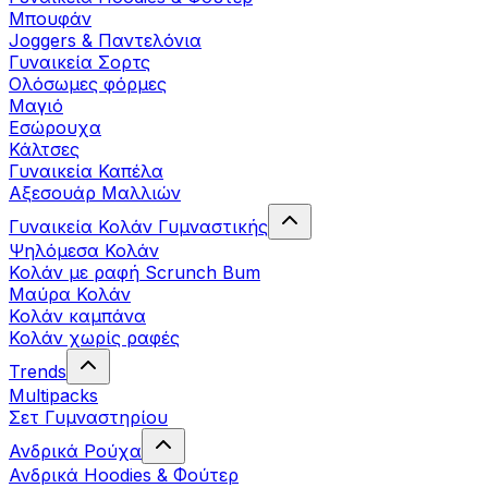
Μπουφάν
Joggers & Παντελόνια
Γυναικεία Σορτς
Ολόσωμες φόρμες
Μαγιό
Εσώρουχα
Κάλτσες
Γυναικεία Καπέλα
Αξεσουάρ Μαλλιών
Γυναικεία Κολάν Γυμναστικής
Ψηλόμεσα Κολάν
Κολάν με ραφή Scrunch Bum
Μαύρα Κολάν
Κολάν καμπάνα
Κολάν χωρίς ραφές
Trends
Multipacks
Σετ Γυμναστηρίου
Ανδρικά Ρούχα
Ανδρικά Hoodies & Φούτερ