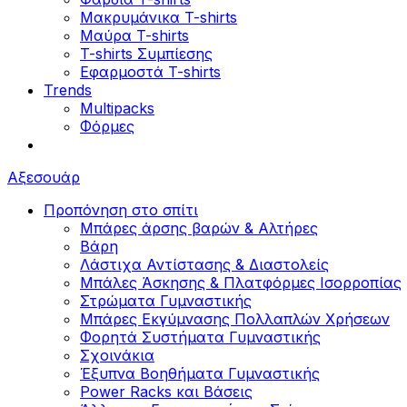
Μακρυμάνικα T-shirts
Μαύρα T-shirts
T-shirts Συμπίεσης
Εφαρμοστά T-shirts
Trends
Multipacks
Φόρμες
Αξεσουάρ
Προπόνηση στο σπίτι
Μπάρες άρσης βαρών & Αλτήρες
Βάρη
Λάστιχα Αντίστασης & Διαστολείς
Μπάλες Άσκησης & Πλατφόρμες Ισορροπίας
Στρώματα Γυμναστικής
Μπάρες Εκγύμνασης Πολλαπλών Χρήσεων
Φορητά Συστήματα Γυμναστικής
Σχοινάκια
Έξυπνα Βοηθήματα Γυμναστικής
Power Racks και Βάσεις