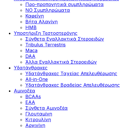
Προ-προπονητικά συμπληρώματα
ΝΟ Συμπληρώματα
Καφεΐνη
Βήτα Αλανίνη
HMB
Υποστήριξη Τεστοστερόνης
Σύνθετα Εναλλακτικά Στεροειδών
Tribulus Terrestris
Maca
DAA
Άλλα Εναλλακτικά Στεροειδών
Υδατάνθρακες
Υδατάνθρακες Ταχείας Απελευθέρωσης
All-in-One
Υδατάνθρακες Βραδείας Απελευθέρωσης
Αμινοξέα
BCAAs
EAA
Σύνθετα Αμινοξέα
Γλουταμίνη
Κιτρουλίνη
Αργινίνη