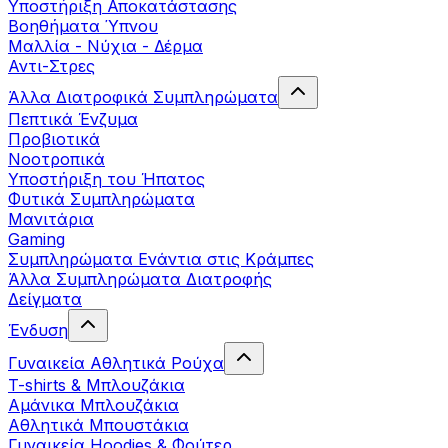
Yποστήριξη Αποκατάστασης
Βοηθήματα Ύπνου
Μαλλία - Νύχια - Δέρμα
Αντι-Στρες
Άλλα Διατροφικά Συμπληρώματα
Πεπτικά Ένζυμα
Προβιοτικά
Νοοτροπικά
Υποστήριξη του Ήπατος
Φυτικά Συμπληρώματα
Μανιτάρια
Gaming
Συμπληρώματα Ενάντια στις Κράμπες
Άλλα Συμπληρώματα Διατροφής
Δείγματα
Ένδυση
Γυναικεία Αθλητικά Ρούχα
T-shirts & Μπλουζάκια
Αμάνικα Μπλουζάκια
Aθλητικά Μπουστάκια
Γυναικεία Hoodies & Φούτερ