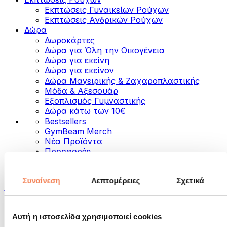
Εκπτώσεις Γυναικείων Ρούχων
Εκπτώσεις Aνδρικών Ρούχων
Δώρα
Δωροκάρτες
Δώρα για Όλη την Οικογένεια
Δώρα για εκείνη
Δώρα για εκείνον
Δώρα Μαγειρικής & Ζαχαροπλαστικής
Μόδα & Αξεσουάρ
Εξοπλισμός Γυμναστικής
Δώρα κάτω των 10€
Bestsellers
GymBeam Merch
Νέα Προϊόντα
Προσφορές
Κατηγορίες
Συναίνεση
Λεπτομέρειες
Σχετικά
Τρόφιμα
Τρόφιμα για Fitness
Ξηροί Καρποί
Αυτή η ιστοσελίδα χρησιμοποιεί cookies
Σπόροι