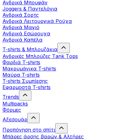
Ανδρικά Μπουφάν
Joggers & Παντελόνια
Ανδρικά Σορτς
Ανδρικά Λειτουργικά Ρούχα
Ανδρικά Μαγιό
Ανδρικά Εσώρουχα
Ανδρικά Καπέλα
T-shirts & Μπλουζάκια
Ανδρικές Mπλούζες Τank Τops
Φαρδιά T-shirts
Μακρυμάνικα T-shirts
Μαύρα T-shirts
T-shirts Συμπίεσης
Εφαρμοστά T-shirts
Trends
Multipacks
Φόρμες
Αξεσουάρ
Προπόνηση στο σπίτι
Μπάρες άρσης βαρών & Αλτήρες