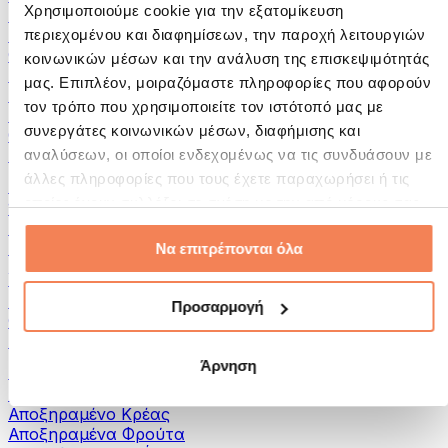
Χρησιμοποιούμε cookie για την εξατομίκευση
Αλείμματα και Πάστες
Ψάρια
περιεχομένου και διαφημίσεων, την παροχή λειτουργιών
Φαγητό Έτοιμο για Κατανάλωση
κοινωνικών μέσων και την ανάλυση της επισκεψιμότητάς
Αυγά
μας. Επιπλέον, μοιραζόμαστε πληροφορίες που αφορούν
Ψωμί & Αρτοσκευάσματα
τον τρόπο που χρησιμοποιείτε τον ιστότοπό μας με
Κρέας
συνεργάτες κοινωνικών μέσων, διαφήμισης και
Οσπρια
Άλλα Fitness Τρόφιμα
αναλύσεων, οι οποίοι ενδεχομένως να τις συνδυάσουν με
άλλες πληροφορίες που τους έχετε παραχωρήσει ή τις
Βούτυρα Ξηρών Καρπών
οποίες έχουν συλλέξει σε σχέση με την από μέρους σας
100% Βούτυρα Ξηρών Καρπών
χρήση των υπηρεσιών τους.
Γλυκά Βούτυρα Ξηρών Καρπών
Πρωτεϊνικά Βούτυρα Ξηρών Καρπών
Να επιτρέπονται όλα
Υπερτροφές
Πράσινες Υπερτροφές
Προσαρμογή
Φυτικές Ίνες
Άλλες Υπερτροφές
Άρνηση
Σνακς
Μπάρες Πρωτεΐνης
Αποξηραμένο Κρέας
Αποξηραμένα Φρούτα