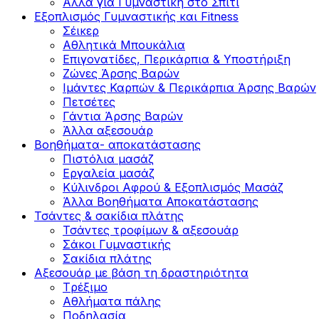
Άλλα για Γυμναστική στο Σπίτι
Εξοπλισμός Γυμναστικής και Fitness
Σέικερ
Αθλητικά Μπουκάλια
Επιγονατίδες, Περικάρπια & Υποστήριξη
Ζώνες Άρσης Βαρών
Ιμάντες Καρπών & Περικάρπια Άρσης Βαρών
Πετσέτες
Γάντια Άρσης Βαρών
Άλλα αξεσουάρ
Βοηθήματα- αποκατάστασης
Πιστόλια μασάζ
Εργαλεία μασάζ
Κύλινδροι Αφρού & Εξοπλισμός Μασάζ
Άλλα Βοηθήματα Αποκατάστασης
Τσάντες & σακίδια πλάτης
Τσάντες τροφίμων & αξεσουάρ
Σάκοι Γυμναστικής
Σακίδια πλάτης
Αξεσουάρ με βάση τη δραστηριότητα
Tρέξιμο
Αθλήματα πάλης
Ποδηλασία