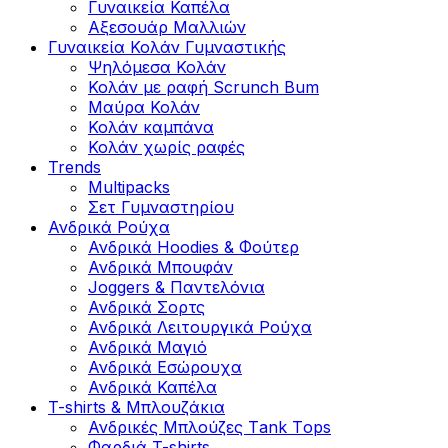
Γυναικεία Καπέλα
Αξεσουάρ Μαλλιών
Γυναικεία Κολάν Γυμναστικής
Ψηλόμεσα Κολάν
Κολάν με ραφή Scrunch Bum
Μαύρα Κολάν
Κολάν καμπάνα
Κολάν χωρίς ραφές
Trends
Multipacks
Σετ Γυμναστηρίου
Ανδρικά Ρούχα
Ανδρικά Hoodies & Φούτερ
Ανδρικά Μπουφάν
Joggers & Παντελόνια
Ανδρικά Σορτς
Ανδρικά Λειτουργικά Ρούχα
Ανδρικά Μαγιό
Ανδρικά Εσώρουχα
Ανδρικά Καπέλα
T-shirts & Μπλουζάκια
Ανδρικές Mπλούζες Τank Τops
Φαρδιά T-shirts