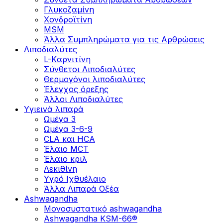
Γλυκοζαμίνη
Χονδροϊτίνη
MSM
Άλλα Συμπληρώματα για τις Αρθρώσεις
Λιποδιαλύτες
L-Kαρνιτίνη
Σύνθετοι Λιποδιαλύτες
Θερμογόνοι λιποδιαλύτες
Έλεγχος όρεξης
Άλλοι Λιποδιαλύτες
Υγιεινά λιπαρά
Ωμέγα 3
Ωμέγα 3-6-9
CLA και HCA
Έλαιο MCT
Έλαιο κριλ
Λεκιθίνη
Υγρό Ιχθυέλαιο
Άλλα Λιπαρά Οξέα
Ashwagandha
Μονοσυστατικό ashwagandha
Ashwagandha KSM-66®