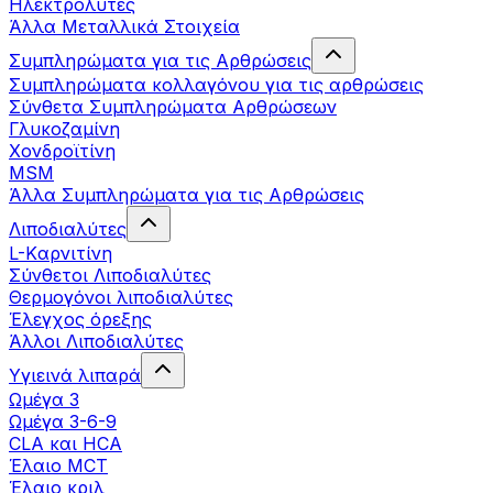
Ηλεκτρολύτες
Άλλα Mεταλλικά Στοιχεία
Συμπληρώματα για τις Αρθρώσεις
Συμπληρώματα κολλαγόνου για τις αρθρώσεις
Σύνθετα Συμπληρώματα Αρθρώσεων
Γλυκοζαμίνη
Χονδροϊτίνη
MSM
Άλλα Συμπληρώματα για τις Αρθρώσεις
Λιποδιαλύτες
L-Kαρνιτίνη
Σύνθετοι Λιποδιαλύτες
Θερμογόνοι λιποδιαλύτες
Έλεγχος όρεξης
Άλλοι Λιποδιαλύτες
Υγιεινά λιπαρά
Ωμέγα 3
Ωμέγα 3-6-9
CLA και HCA
Έλαιο MCT
Έλαιο κριλ