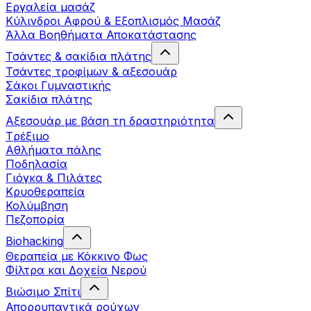
Εργαλεία μασάζ
Κύλινδροι Αφρού & Εξοπλισμός Μασάζ
Άλλα Βοηθήματα Αποκατάστασης
Τσάντες & σακίδια πλάτης
Τσάντες τροφίμων & αξεσουάρ
Σάκοι Γυμναστικής
Σακίδια πλάτης
Αξεσουάρ με βάση τη δραστηριότητα
Tρέξιμο
Αθλήματα πάλης
Ποδηλασία
Γιόγκα & Πιλάτες
Κρυοθεραπεία
Κολύμβηση
Πεζοπορία
Biohacking
Θεραπεία με Κόκκινο Φως
Φίλτρα και Δοχεία Νερού
Βιώσιμο Σπίτι
Απορρυπαντικά ρούχων