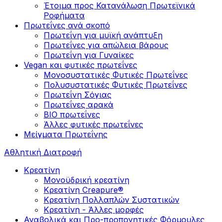
Έτοιμα προς Κατανάλωση Πρωτεϊνικά
Ροφήματα
Πρωτεΐνες ανά σκοπό
Πρωτεΐνη για μυϊκή ανάπτυξη
Πρωτεΐνες για απώλεια βάρους
Πρωτεΐνη για Γυναίκες
Vegan και φυτικές πρωτεΐνες
Μονοσυστατικές Φυτικές Πρωτεΐνες
Πολυσυστατικές Φυτικές Πρωτεΐνες
Πρωτεΐνη Σόγιας
Πρωτεΐνες αρακά
ΒIO πρωτεΐνες
Άλλες φυτικές πρωτεΐνες
Μείγματα Πρωτεΐνης
Αθλητική Διατροφή
Κρεατίνη
Μονοϋδρική κρεατίνη
Κρεατίνη Creapure®
Κρεατίνη Πολλαπλών Συστατικών
Κρεατίνη - Άλλες μορφές
Αναβολικά και Προ-προπονητικές Φόρμουλες