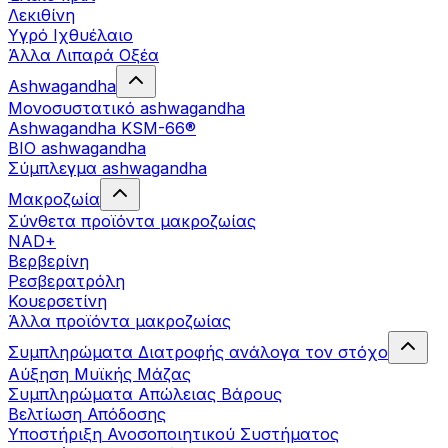
Λεκιθίνη
Υγρό Ιχθυέλαιο
Άλλα Λιπαρά Οξέα
Ashwagandha
Μονοσυστατικό ashwagandha
Ashwagandha KSM-66®
BIO ashwagandha
Σύμπλεγμα ashwagandha
Μακροζωία
Σύνθετα προϊόντα μακροζωίας
NAD+
Βερβερίνη
Ρεσβερατρόλη
Κουερσετίνη
Άλλα προϊόντα μακροζωίας
Συμπληρώματα Διατροφής ανάλογα τον στόχο
Αύξηση Μυϊκής Μάζας
Συμπληρώματα Aπώλειας Βάρους
Βελτίωση Απόδοσης
Υποστήριξη Ανοσοποιητικού Συστήματος