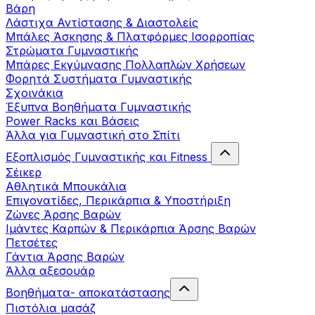
Βάρη
Λάστιχα Αντίστασης & Διαστολείς
Μπάλες Άσκησης & Πλατφόρμες Ισορροπίας
Στρώματα Γυμναστικής
Μπάρες Εκγύμνασης Πολλαπλών Χρήσεων
Φορητά Συστήματα Γυμναστικής
Σχοινάκια
Έξυπνα Βοηθήματα Γυμναστικής
Power Racks και Βάσεις
Άλλα για Γυμναστική στο Σπίτι
Εξοπλισμός Γυμναστικής και Fitness
Σέικερ
Αθλητικά Μπουκάλια
Επιγονατίδες, Περικάρπια & Υποστήριξη
Ζώνες Άρσης Βαρών
Ιμάντες Καρπών & Περικάρπια Άρσης Βαρών
Πετσέτες
Γάντια Άρσης Βαρών
Άλλα αξεσουάρ
Βοηθήματα- αποκατάστασης
Πιστόλια μασάζ