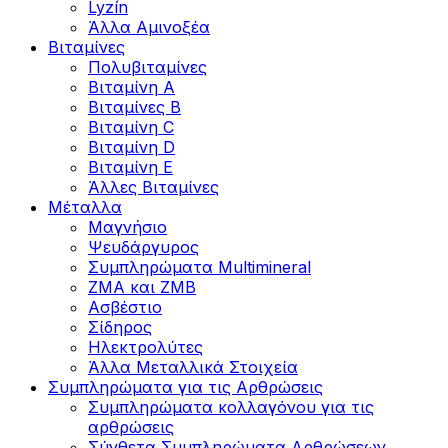
Lyzín
Άλλα Αμινοξέα
Βιταμίνες
Πολυβιταμίνες
Βιταμίνη Α
Βιταμίνες Β
Βιταμίνη C
Βιταμίνη D
Βιταμίνη Ε
Άλλες Βιταμίνες
Μέταλλα
Μαγνήσιο
Ψευδάργυρος
Συμπληρώματα Multimineral
ZMA και ZMB
Ασβέστιο
Σίδηρος
Ηλεκτρολύτες
Άλλα Mεταλλικά Στοιχεία
Συμπληρώματα για τις Αρθρώσεις
Συμπληρώματα κολλαγόνου για τις
αρθρώσεις
Σύνθετα Συμπληρώματα Αρθρώσεων