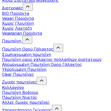
Άλλα Συστατικά Μαγειρικής
Διατροφές
BIO Προϊόντα
Vegan Προϊόντα
Χωρίς Γλουτένη
Χωρίς Λακτόζη
Vegetarian Προϊόντα
Πρωτεΐνη
Πρωτεΐνη Ορού Γάλακτος
Συμπυκνωμένη πρωτεΐνη
Πρωτεΐνη ορού γάλακτος πολλαπλών συστατικών
Απομονωμένη Πρωτεΐνη Ορού Γάλακτος
Υδρολυμένη Πρωτεΐνη
Clear Πρωτεΐνες
Ζωικές πρωτεΐνες
Κολλαγόνο
Πρωτεΐνη Βοδινού
Πρωτεΐνη Νυκτός
Άλλες ζωικές πρωτεΐνες
Υποκατάστατο Γεύματος