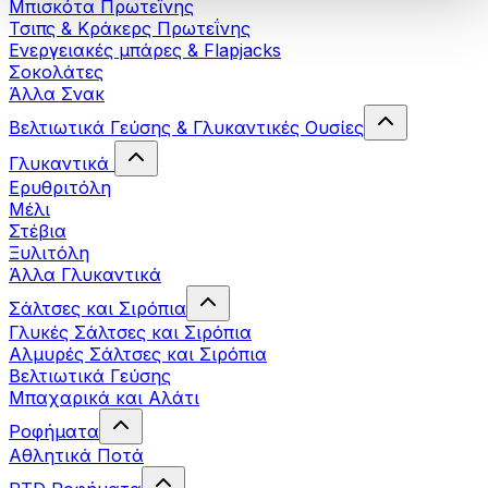
Μπισκότα Πρωτεΐνης
Τσιπς & Kράκερς Πρωτεΐνης
Ενεργειακές μπάρες & Flapjacks
Σοκολάτες
Άλλα Σνακ
Βελτιωτικά Γεύσης & Γλυκαντικές Ουσίες
Γλυκαντικά
Ερυθριτόλη
Μέλι
Στέβια
Ξυλιτόλη
Άλλα Γλυκαντικά
Σάλτσες και Σιρόπια
Γλυκές Σάλτσες και Σιρόπια
Αλμυρές Σάλτσες και Σιρόπια
Bελτιωτικά Γεύσης
Μπαχαρικά και Αλάτι
Ροφήματα
Αθλητικά Ποτά