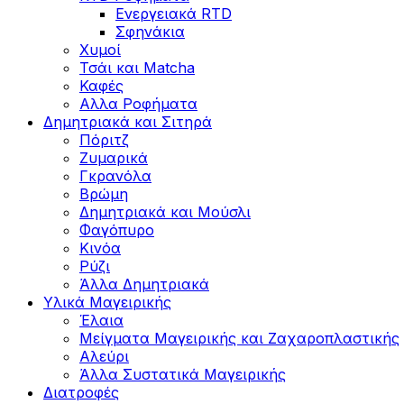
Ενεργειακά RTD
Σφηνάκια
Χυμοί
Τσάι και Matcha
Καφές
Αλλα Ροφήματα
Δημητριακά και Σιτηρά
Πόριτζ
Ζυμαρικά
Γκρανόλα
Βρώμη
Δημητριακά και Μούσλι
Φαγόπυρο
Κινόα
Ρύζι
Άλλα Δημητριακά
Υλικά Μαγειρικής
Έλαια
Μείγματα Μαγειρικής και Ζαχαροπλαστικής
Αλεύρι
Άλλα Συστατικά Μαγειρικής
Διατροφές