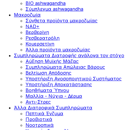
BIO ashwagandha
Σύμπλεγμα ashwagandha
Μακροζωία
Σύνθετα προϊόντα μακροζωίας
NAD+
Βερβερίνη
Ρεσβερατρόλη
Κουερσετίνη
Άλλα προϊόντα μακροζωίας
Συμπληρώματα Διατροφής ανάλογα τον στόχο
Αύξηση Μυϊκής Μάζας
Συμπληρώματα Aπώλειας Βάρους
Βελτίωση Απόδοσης
Υποστήριξη Ανοσοποιητικού Συστήματος
Yποστήριξη Αποκατάστασης
Βοηθήματα Ύπνου
Μαλλία - Νύχια - Δέρμα
Αντι-Στρες
Άλλα Διατροφικά Συμπληρώματα
Πεπτικά Ένζυμα
Προβιοτικά
Νοοτροπικά