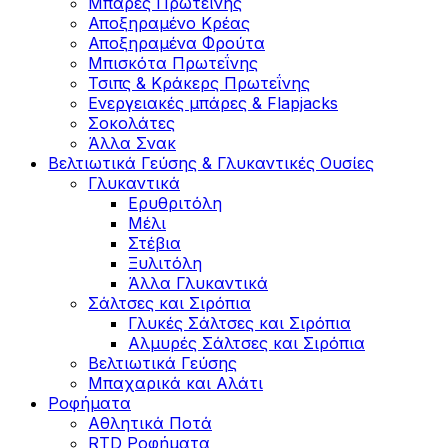
Μπάρες Πρωτεΐνης
Αποξηραμένο Κρέας
Αποξηραμένα Φρούτα
Μπισκότα Πρωτεΐνης
Τσιπς & Kράκερς Πρωτεΐνης
Ενεργειακές μπάρες & Flapjacks
Σοκολάτες
Άλλα Σνακ
Βελτιωτικά Γεύσης & Γλυκαντικές Ουσίες
Γλυκαντικά
Ερυθριτόλη
Μέλι
Στέβια
Ξυλιτόλη
Άλλα Γλυκαντικά
Σάλτσες και Σιρόπια
Γλυκές Σάλτσες και Σιρόπια
Αλμυρές Σάλτσες και Σιρόπια
Bελτιωτικά Γεύσης
Μπαχαρικά και Αλάτι
Ροφήματα
Αθλητικά Ποτά
RTD Ροφήματα