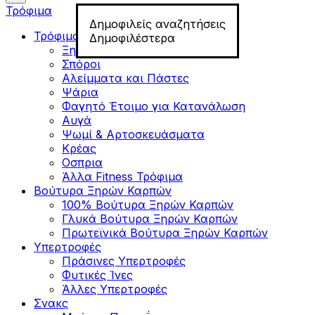
Τρόφιμα
Δημοφιλείς αναζητήσεις
Τρόφιμα για Fitness
Δημοφιλέστερα
Ξηροί Καρποί
Σπόροι
Αλείμματα και Πάστες
Ψάρια
Φαγητό Έτοιμο για Κατανάλωση
Αυγά
Ψωμί & Αρτοσκευάσματα
Κρέας
Οσπρια
Άλλα Fitness Τρόφιμα
Βούτυρα Ξηρών Καρπών
100% Βούτυρα Ξηρών Καρπών
Γλυκά Βούτυρα Ξηρών Καρπών
Πρωτεϊνικά Βούτυρα Ξηρών Καρπών
Υπερτροφές
Πράσινες Υπερτροφές
Φυτικές Ίνες
Άλλες Υπερτροφές
Σνακς