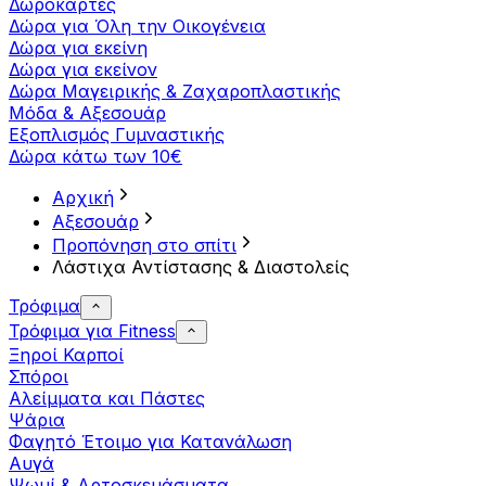
Δωροκάρτες
Δώρα για Όλη την Οικογένεια
Δώρα για εκείνη
Δώρα για εκείνον
Δώρα Μαγειρικής & Ζαχαροπλαστικής
Μόδα & Αξεσουάρ
Εξοπλισμός Γυμναστικής
Δώρα κάτω των 10€
Αρχική
Αξεσουάρ
Προπόνηση στο σπίτι
Λάστιχα Αντίστασης & Διαστολείς
Τρόφιμα
Τρόφιμα για Fitness
Ξηροί Καρποί
Σπόροι
Αλείμματα και Πάστες
Ψάρια
Φαγητό Έτοιμο για Κατανάλωση
Αυγά
Ψωμί & Αρτοσκευάσματα