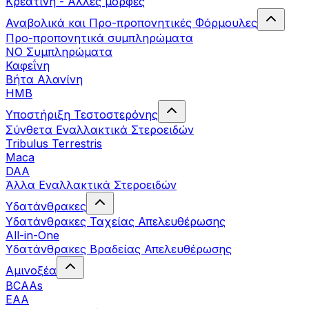
Κρεατίνη - Άλλες μορφές
Αναβολικά και Προ-προπονητικές Φόρμουλες
Προ-προπονητικά συμπληρώματα
ΝΟ Συμπληρώματα
Καφεΐνη
Βήτα Αλανίνη
HMB
Υποστήριξη Τεστοστερόνης
Σύνθετα Εναλλακτικά Στεροειδών
Tribulus Terrestris
Maca
DAA
Άλλα Εναλλακτικά Στεροειδών
Υδατάνθρακες
Υδατάνθρακες Ταχείας Απελευθέρωσης
All-in-One
Υδατάνθρακες Βραδείας Απελευθέρωσης
Αμινοξέα
BCAAs
EAA