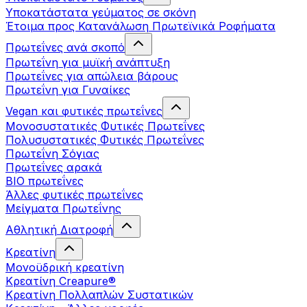
Υποκατάστατα γεύματος σε σκόνη
Έτοιμα προς Κατανάλωση Πρωτεϊνικά Ροφήματα
Πρωτεΐνες ανά σκοπό
Πρωτεΐνη για μυϊκή ανάπτυξη
Πρωτεΐνες για απώλεια βάρους
Πρωτεΐνη για Γυναίκες
Vegan και φυτικές πρωτεΐνες
Μονοσυστατικές Φυτικές Πρωτεΐνες
Πολυσυστατικές Φυτικές Πρωτεΐνες
Πρωτεΐνη Σόγιας
Πρωτεΐνες αρακά
ΒIO πρωτεΐνες
Άλλες φυτικές πρωτεΐνες
Μείγματα Πρωτεΐνης
Αθλητική Διατροφή
Κρεατίνη
Μονοϋδρική κρεατίνη
Κρεατίνη Creapure®
Κρεατίνη Πολλαπλών Συστατικών