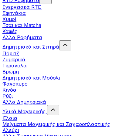
RTD Ροφήματα
Ενεργειακά RTD
Σφηνάκια
Χυμοί
Τσάι και Matcha
Καφές
Αλλα Ροφήματα
Δημητριακά και Σιτηρά
Πόριτζ
Ζυμαρικά
Γκρανόλα
Βρώμη
Δημητριακά και Μούσλι
Φαγόπυρο
Κινόα
Ρύζι
Άλλα Δημητριακά
Υλικά Μαγειρικής
Έλαια
Μείγματα Μαγειρικής και Ζαχαροπλαστικής
Αλεύρι