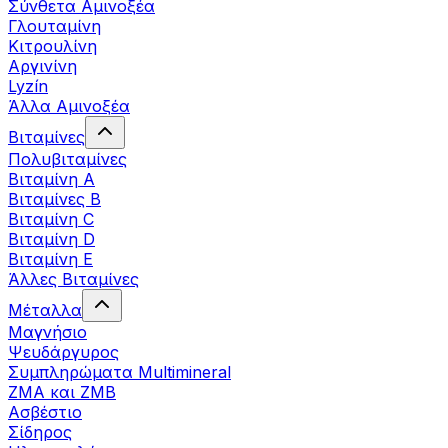
Σύνθετα Αμινοξέα
Γλουταμίνη
Κιτρουλίνη
Αργινίνη
Lyzín
Άλλα Αμινοξέα
Βιταμίνες
Πολυβιταμίνες
Βιταμίνη Α
Βιταμίνες Β
Βιταμίνη C
Βιταμίνη D
Βιταμίνη Ε
Άλλες Βιταμίνες
Μέταλλα
Μαγνήσιο
Ψευδάργυρος
Συμπληρώματα Multimineral
ZMA και ZMB
Ασβέστιο
Σίδηρος