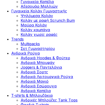
Γυναικεία Καπέλα
Αξεσουάρ Μαλλιών
Γυναικεία Κολάν Γυμναστικής
Ψηλόμεσα Κολάν
Κολάν με ραφή Scrunch Bum
Μαύρα Κολάν
Κολάν καμπάνα
Κολάν χωρίς ραφές
Trends
Multipacks
Σετ Γυμναστηρίου
Ανδρικά Ρούχα
Ανδρικά Hoodies & Φούτερ
Ανδρικά Μπουφάν
Joggers & Παντελόνια
Ανδρικά Σορτς
Ανδρικά Λειτουργικά Ρούχα
Ανδρικά Μαγιό
Ανδρικά Εσώρουχα
Ανδρικά Καπέλα
T-shirts & Μπλουζάκια
Ανδρικές Mπλούζες Τank Τops
Φαρδιά T-shirts