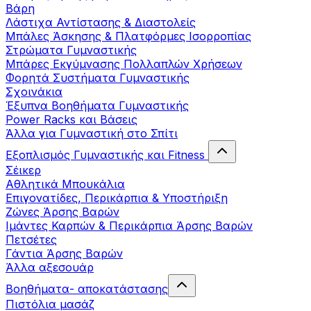
Βάρη
Λάστιχα Αντίστασης & Διαστολείς
Μπάλες Άσκησης & Πλατφόρμες Ισορροπίας
Στρώματα Γυμναστικής
Μπάρες Εκγύμνασης Πολλαπλών Χρήσεων
Φορητά Συστήματα Γυμναστικής
Σχοινάκια
Έξυπνα Βοηθήματα Γυμναστικής
Power Racks και Βάσεις
Άλλα για Γυμναστική στο Σπίτι
Εξοπλισμός Γυμναστικής και Fitness
Σέικερ
Αθλητικά Μπουκάλια
Επιγονατίδες, Περικάρπια & Υποστήριξη
Ζώνες Άρσης Βαρών
Ιμάντες Καρπών & Περικάρπια Άρσης Βαρών
Πετσέτες
Γάντια Άρσης Βαρών
Άλλα αξεσουάρ
Βοηθήματα- αποκατάστασης
Πιστόλια μασάζ