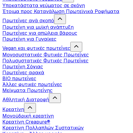
Υποκατάστατα γεύματος σε σκόνη
Έτοιμα προς Κατανάλωση Πρωτεϊνικά Ροφήματα
Πρωτεΐνες ανά σκοπό
Πρωτεΐνη για μυϊκή ανάπτυξη
Πρωτεΐνες για απώλεια βάρους
Πρωτεΐνη για Γυναίκες
Vegan και φυτικές πρωτεΐνες
Μονοσυστατικές Φυτικές Πρωτεΐνες
Πολυσυστατικές Φυτικές Πρωτεΐνες
Πρωτεΐνη Σόγιας
Πρωτεΐνες αρακά
ΒIO πρωτεΐνες
Άλλες φυτικές πρωτεΐνες
Μείγματα Πρωτεΐνης
Αθλητική Διατροφή
Κρεατίνη
Μονοϋδρική κρεατίνη
Κρεατίνη Creapure®
Κρεατίνη Πολλαπλών Συστατικών