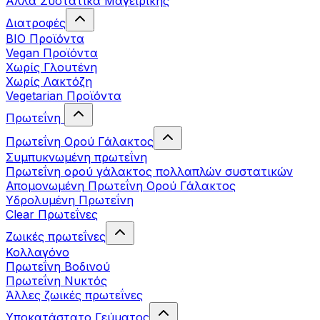
Άλλα Συστατικά Μαγειρικής
Διατροφές
BIO Προϊόντα
Vegan Προϊόντα
Χωρίς Γλουτένη
Χωρίς Λακτόζη
Vegetarian Προϊόντα
Πρωτεΐνη
Πρωτεΐνη Ορού Γάλακτος
Συμπυκνωμένη πρωτεΐνη
Πρωτεΐνη ορού γάλακτος πολλαπλών συστατικών
Απομονωμένη Πρωτεΐνη Ορού Γάλακτος
Υδρολυμένη Πρωτεΐνη
Clear Πρωτεΐνες
Ζωικές πρωτεΐνες
Κολλαγόνο
Πρωτεΐνη Βοδινού
Πρωτεΐνη Νυκτός
Άλλες ζωικές πρωτεΐνες
Υποκατάστατο Γεύματος