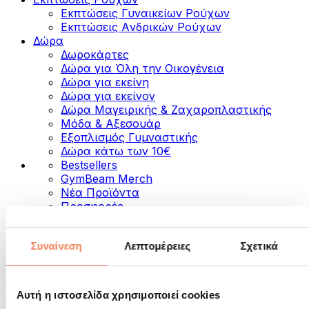
Εκπτώσεις Γυναικείων Ρούχων
Εκπτώσεις Aνδρικών Ρούχων
Δώρα
Δωροκάρτες
Δώρα για Όλη την Οικογένεια
Δώρα για εκείνη
Δώρα για εκείνον
Δώρα Μαγειρικής & Ζαχαροπλαστικής
Μόδα & Αξεσουάρ
Εξοπλισμός Γυμναστικής
Δώρα κάτω των 10€
Bestsellers
GymBeam Merch
Νέα Προϊόντα
Προσφορές
Κατηγορίες
Συναίνεση
Λεπτομέρειες
Σχετικά
Τρόφιμα
Τρόφιμα για Fitness
Ξηροί Καρποί
Αυτή η ιστοσελίδα χρησιμοποιεί cookies
Σπόροι