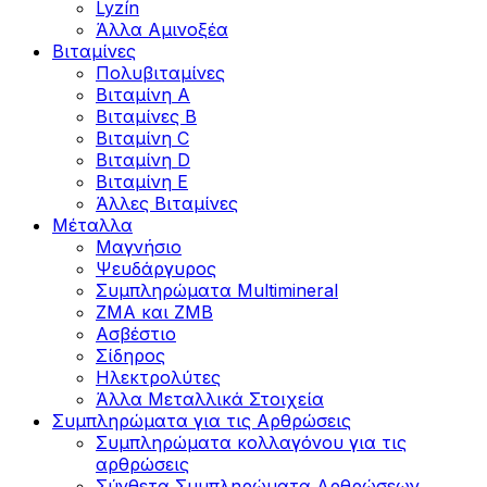
Lyzín
Άλλα Αμινοξέα
Βιταμίνες
Πολυβιταμίνες
Βιταμίνη Α
Βιταμίνες Β
Βιταμίνη C
Βιταμίνη D
Βιταμίνη Ε
Άλλες Βιταμίνες
Μέταλλα
Μαγνήσιο
Ψευδάργυρος
Συμπληρώματα Multimineral
ZMA και ZMB
Ασβέστιο
Σίδηρος
Ηλεκτρολύτες
Άλλα Mεταλλικά Στοιχεία
Συμπληρώματα για τις Αρθρώσεις
Συμπληρώματα κολλαγόνου για τις
αρθρώσεις
Σύνθετα Συμπληρώματα Αρθρώσεων