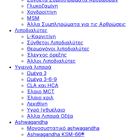
Γλυκοζαμίνη
Χονδροϊτίνη
MSM
Άλλα Συμπληρώματα για τις Αρθρώσεις
Λιποδιαλύτες
L-Kαρνιτίνη
Σύνθετοι Λιποδιαλύτες
Θερμογόνοι λιποδιαλύτες
Έλεγχος όρεξης
Άλλοι Λιποδιαλύτες
Υγιεινά λιπαρά
Ωμέγα 3
Ωμέγα 3-6-9
CLA και HCA
Έλαιο MCT
Έλαιο κριλ
Λεκιθίνη
Υγρό Ιχθυέλαιο
Άλλα Λιπαρά Οξέα
Ashwagandha
Μονοσυστατικό ashwagandha
Ashwagandha KSM-66®