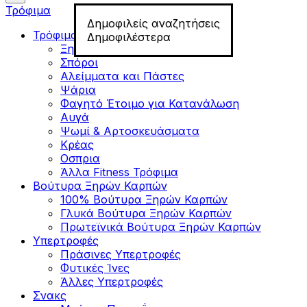
Τρόφιμα
Δημοφιλείς αναζητήσεις
Τρόφιμα για Fitness
Δημοφιλέστερα
Ξηροί Καρποί
Σπόροι
Αλείμματα και Πάστες
Ψάρια
Φαγητό Έτοιμο για Κατανάλωση
Αυγά
Ψωμί & Αρτοσκευάσματα
Κρέας
Οσπρια
Άλλα Fitness Τρόφιμα
Βούτυρα Ξηρών Καρπών
100% Βούτυρα Ξηρών Καρπών
Γλυκά Βούτυρα Ξηρών Καρπών
Πρωτεϊνικά Βούτυρα Ξηρών Καρπών
Υπερτροφές
Πράσινες Υπερτροφές
Φυτικές Ίνες
Άλλες Υπερτροφές
Σνακς