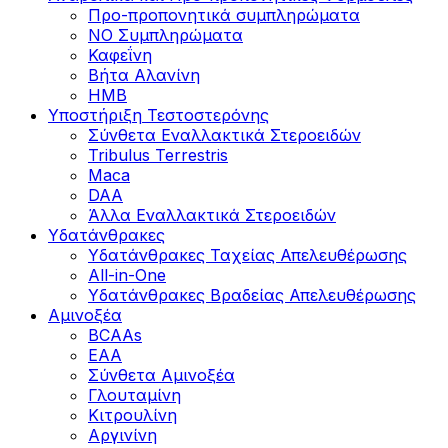
Προ-προπονητικά συμπληρώματα
ΝΟ Συμπληρώματα
Καφεΐνη
Βήτα Αλανίνη
HMB
Υποστήριξη Τεστοστερόνης
Σύνθετα Εναλλακτικά Στεροειδών
Tribulus Terrestris
Maca
DAA
Άλλα Εναλλακτικά Στεροειδών
Υδατάνθρακες
Υδατάνθρακες Ταχείας Απελευθέρωσης
All-in-One
Υδατάνθρακες Βραδείας Απελευθέρωσης
Αμινοξέα
BCAAs
EAA
Σύνθετα Αμινοξέα
Γλουταμίνη
Κιτρουλίνη
Αργινίνη