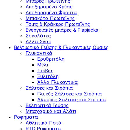
Μπάρες Πρωτεΐνης
Αποξηραμένο Κρέας
Αποξηραμένα Φρούτα
Μπισκότα Πρωτεΐνης
Τσιπς & Kράκερς Πρωτεΐνης
Ενεργειακές μπάρες & Flapjacks
Σοκολάτες
Άλλα Σνακ
Βελτιωτικά Γεύσης & Γλυκαντικές Ουσίες
Γλυκαντικά
Ερυθριτόλη
Μέλι
Στέβια
Ξυλιτόλη
Άλλα Γλυκαντικά
Σάλτσες και Σιρόπια
Γλυκές Σάλτσες και Σιρόπια
Αλμυρές Σάλτσες και Σιρόπια
Bελτιωτικά Γεύσης
Μπαχαρικά και Αλάτι
Ροφήματα
Αθλητικά Ποτά
RTD Ροφήματα