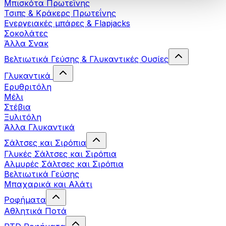
Μπισκότα Πρωτεΐνης
Τσιπς & Kράκερς Πρωτεΐνης
Ενεργειακές μπάρες & Flapjacks
Σοκολάτες
Άλλα Σνακ
Βελτιωτικά Γεύσης & Γλυκαντικές Ουσίες
Γλυκαντικά
Ερυθριτόλη
Μέλι
Στέβια
Ξυλιτόλη
Άλλα Γλυκαντικά
Σάλτσες και Σιρόπια
Γλυκές Σάλτσες και Σιρόπια
Αλμυρές Σάλτσες και Σιρόπια
Bελτιωτικά Γεύσης
Μπαχαρικά και Αλάτι
Ροφήματα
Αθλητικά Ποτά