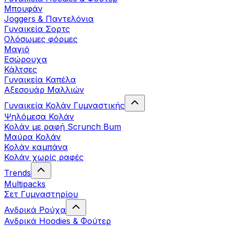
Μπουφάν
Joggers & Παντελόνια
Γυναικεία Σορτς
Ολόσωμες φόρμες
Μαγιό
Εσώρουχα
Κάλτσες
Γυναικεία Καπέλα
Αξεσουάρ Μαλλιών
Γυναικεία Κολάν Γυμναστικής
Ψηλόμεσα Κολάν
Κολάν με ραφή Scrunch Bum
Μαύρα Κολάν
Κολάν καμπάνα
Κολάν χωρίς ραφές
Trends
Multipacks
Σετ Γυμναστηρίου
Ανδρικά Ρούχα
Ανδρικά Hoodies & Φούτερ