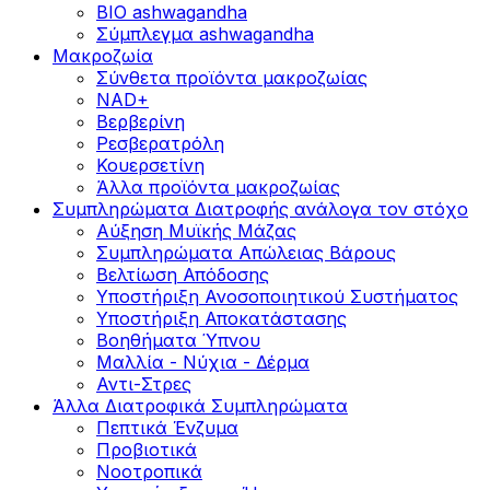
BIO ashwagandha
Σύμπλεγμα ashwagandha
Μακροζωία
Σύνθετα προϊόντα μακροζωίας
NAD+
Βερβερίνη
Ρεσβερατρόλη
Κουερσετίνη
Άλλα προϊόντα μακροζωίας
Συμπληρώματα Διατροφής ανάλογα τον στόχο
Αύξηση Μυϊκής Μάζας
Συμπληρώματα Aπώλειας Βάρους
Βελτίωση Απόδοσης
Υποστήριξη Ανοσοποιητικού Συστήματος
Yποστήριξη Αποκατάστασης
Βοηθήματα Ύπνου
Μαλλία - Νύχια - Δέρμα
Αντι-Στρες
Άλλα Διατροφικά Συμπληρώματα
Πεπτικά Ένζυμα
Προβιοτικά
Νοοτροπικά