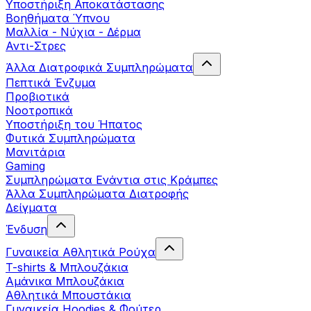
Yποστήριξη Αποκατάστασης
Βοηθήματα Ύπνου
Μαλλία - Νύχια - Δέρμα
Αντι-Στρες
Άλλα Διατροφικά Συμπληρώματα
Πεπτικά Ένζυμα
Προβιοτικά
Νοοτροπικά
Υποστήριξη του Ήπατος
Φυτικά Συμπληρώματα
Μανιτάρια
Gaming
Συμπληρώματα Ενάντια στις Κράμπες
Άλλα Συμπληρώματα Διατροφής
Δείγματα
Ένδυση
Γυναικεία Αθλητικά Ρούχα
T-shirts & Μπλουζάκια
Αμάνικα Μπλουζάκια
Aθλητικά Μπουστάκια
Γυναικεία Hoodies & Φούτερ