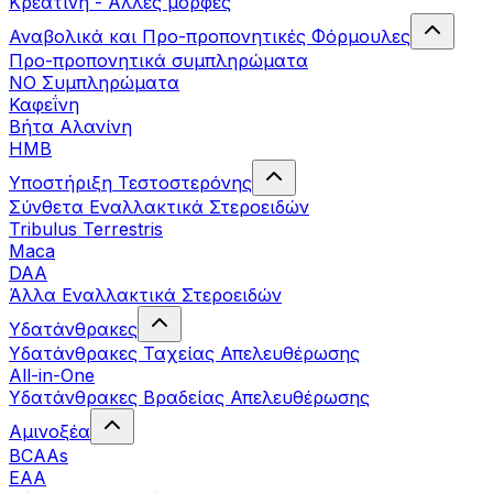
Κρεατίνη - Άλλες μορφές
Αναβολικά και Προ-προπονητικές Φόρμουλες
Προ-προπονητικά συμπληρώματα
ΝΟ Συμπληρώματα
Καφεΐνη
Βήτα Αλανίνη
HMB
Υποστήριξη Τεστοστερόνης
Σύνθετα Εναλλακτικά Στεροειδών
Tribulus Terrestris
Maca
DAA
Άλλα Εναλλακτικά Στεροειδών
Υδατάνθρακες
Υδατάνθρακες Ταχείας Απελευθέρωσης
All-in-One
Υδατάνθρακες Βραδείας Απελευθέρωσης
Αμινοξέα
BCAAs
EAA