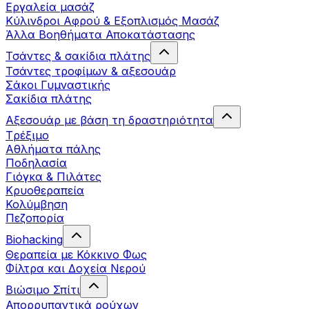
Εργαλεία μασάζ
Κύλινδροι Αφρού & Εξοπλισμός Μασάζ
Άλλα Βοηθήματα Αποκατάστασης
Τσάντες & σακίδια πλάτης
Τσάντες τροφίμων & αξεσουάρ
Σάκοι Γυμναστικής
Σακίδια πλάτης
Αξεσουάρ με βάση τη δραστηριότητα
Tρέξιμο
Αθλήματα πάλης
Ποδηλασία
Γιόγκα & Πιλάτες
Κρυοθεραπεία
Κολύμβηση
Πεζοπορία
Biohacking
Θεραπεία με Κόκκινο Φως
Φίλτρα και Δοχεία Νερού
Βιώσιμο Σπίτι
Απορρυπαντικά ρούχων