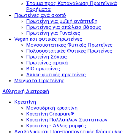
Έτοιμα προς Κατανάλωση Πρωτεϊνικά
Ροφήματα
Πρωτεΐνες ανά σκοπό
Πρωτεΐνη για μυϊκή ανάπτυξη
Πρωτεΐνες για απώλεια βάρους
Πρωτεΐνη για Γυναίκες
Vegan και φυτικές πρωτεΐνες
Μονοσυστατικές Φυτικές Πρωτεΐνες
Πολυσυστατικές Φυτικές Πρωτεΐνες
Πρωτεΐνη Σόγιας
Πρωτεΐνες αρακά
ΒIO πρωτεΐνες
Άλλες φυτικές πρωτεΐνες
Μείγματα Πρωτεΐνης
Αθλητική Διατροφή
Κρεατίνη
Μονοϋδρική κρεατίνη
Κρεατίνη Creapure®
Κρεατίνη Πολλαπλών Συστατικών
Κρεατίνη - Άλλες μορφές
Αναβολικά και Προ-προπονητικές Φόρμουλες