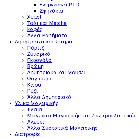
Ενεργειακά RTD
Σφηνάκια
Χυμοί
Τσάι και Matcha
Καφές
Αλλα Ροφήματα
Δημητριακά και Σιτηρά
Πόριτζ
Ζυμαρικά
Γκρανόλα
Βρώμη
Δημητριακά και Μούσλι
Φαγόπυρο
Κινόα
Ρύζι
Άλλα Δημητριακά
Υλικά Μαγειρικής
Έλαια
Μείγματα Μαγειρικής και Ζαχαροπλαστικής
Αλεύρι
Άλλα Συστατικά Μαγειρικής
Διατροφές