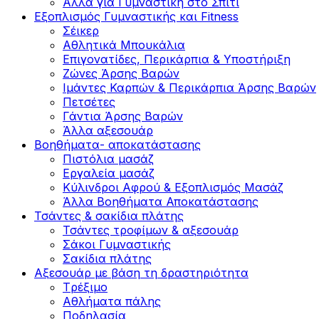
Άλλα για Γυμναστική στο Σπίτι
Εξοπλισμός Γυμναστικής και Fitness
Σέικερ
Αθλητικά Μπουκάλια
Επιγονατίδες, Περικάρπια & Υποστήριξη
Ζώνες Άρσης Βαρών
Ιμάντες Καρπών & Περικάρπια Άρσης Βαρών
Πετσέτες
Γάντια Άρσης Βαρών
Άλλα αξεσουάρ
Βοηθήματα- αποκατάστασης
Πιστόλια μασάζ
Εργαλεία μασάζ
Κύλινδροι Αφρού & Εξοπλισμός Μασάζ
Άλλα Βοηθήματα Αποκατάστασης
Τσάντες & σακίδια πλάτης
Τσάντες τροφίμων & αξεσουάρ
Σάκοι Γυμναστικής
Σακίδια πλάτης
Αξεσουάρ με βάση τη δραστηριότητα
Tρέξιμο
Αθλήματα πάλης
Ποδηλασία