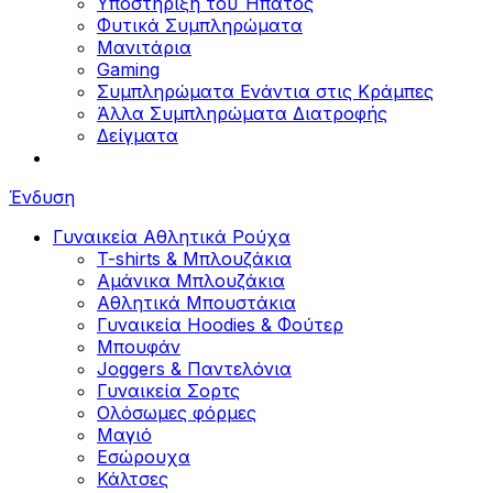
Υποστήριξη του Ήπατος
Φυτικά Συμπληρώματα
Μανιτάρια
Gaming
Συμπληρώματα Ενάντια στις Κράμπες
Άλλα Συμπληρώματα Διατροφής
Δείγματα
Ένδυση
Γυναικεία Αθλητικά Ρούχα
T-shirts & Μπλουζάκια
Αμάνικα Μπλουζάκια
Aθλητικά Μπουστάκια
Γυναικεία Hoodies & Φούτερ
Μπουφάν
Joggers & Παντελόνια
Γυναικεία Σορτς
Ολόσωμες φόρμες
Μαγιό
Εσώρουχα
Κάλτσες