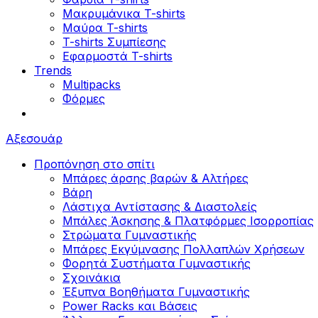
Μακρυμάνικα T-shirts
Μαύρα T-shirts
T-shirts Συμπίεσης
Εφαρμοστά T-shirts
Trends
Multipacks
Φόρμες
Αξεσουάρ
Προπόνηση στο σπίτι
Μπάρες άρσης βαρών & Αλτήρες
Βάρη
Λάστιχα Αντίστασης & Διαστολείς
Μπάλες Άσκησης & Πλατφόρμες Ισορροπίας
Στρώματα Γυμναστικής
Μπάρες Εκγύμνασης Πολλαπλών Χρήσεων
Φορητά Συστήματα Γυμναστικής
Σχοινάκια
Έξυπνα Βοηθήματα Γυμναστικής
Power Racks και Βάσεις