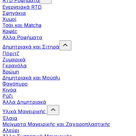
RTD Ροφήματα
Ενεργειακά RTD
Σφηνάκια
Χυμοί
Τσάι και Matcha
Καφές
Αλλα Ροφήματα
Δημητριακά και Σιτηρά
Πόριτζ
Ζυμαρικά
Γκρανόλα
Βρώμη
Δημητριακά και Μούσλι
Φαγόπυρο
Κινόα
Ρύζι
Άλλα Δημητριακά
Υλικά Μαγειρικής
Έλαια
Μείγματα Μαγειρικής και Ζαχαροπλαστικής
Αλεύρι