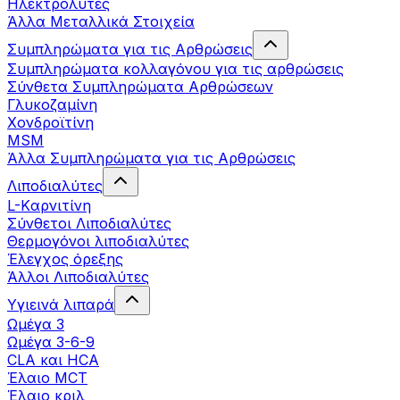
Ηλεκτρολύτες
Άλλα Mεταλλικά Στοιχεία
Συμπληρώματα για τις Αρθρώσεις
Συμπληρώματα κολλαγόνου για τις αρθρώσεις
Σύνθετα Συμπληρώματα Αρθρώσεων
Γλυκοζαμίνη
Χονδροϊτίνη
MSM
Άλλα Συμπληρώματα για τις Αρθρώσεις
Λιποδιαλύτες
L-Kαρνιτίνη
Σύνθετοι Λιποδιαλύτες
Θερμογόνοι λιποδιαλύτες
Έλεγχος όρεξης
Άλλοι Λιποδιαλύτες
Υγιεινά λιπαρά
Ωμέγα 3
Ωμέγα 3-6-9
CLA και HCA
Έλαιο MCT
Έλαιο κριλ