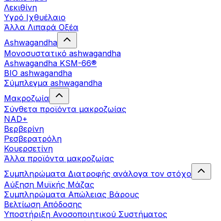
Λεκιθίνη
Υγρό Ιχθυέλαιο
Άλλα Λιπαρά Οξέα
Ashwagandha
Μονοσυστατικό ashwagandha
Ashwagandha KSM-66®
BIO ashwagandha
Σύμπλεγμα ashwagandha
Μακροζωία
Σύνθετα προϊόντα μακροζωίας
NAD+
Βερβερίνη
Ρεσβερατρόλη
Κουερσετίνη
Άλλα προϊόντα μακροζωίας
Συμπληρώματα Διατροφής ανάλογα τον στόχο
Αύξηση Μυϊκής Μάζας
Συμπληρώματα Aπώλειας Βάρους
Βελτίωση Απόδοσης
Υποστήριξη Ανοσοποιητικού Συστήματος