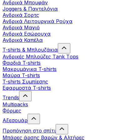
Ανδρικά Μπουφάν
Joggers & Παντελόνια
Ανδρικά Σορτς
Ανδρικά Λειτουργικά Ρούχα
Ανδρικά Μαγιό
Ανδρικά Εσώρουχα
Ανδρικά Καπέλα
T-shirts & Μπλουζάκια
Ανδρικές Mπλούζες Τank Τops
Φαρδιά T-shirts
Μακρυμάνικα T-shirts
Μαύρα T-shirts
T-shirts Συμπίεσης
Εφαρμοστά T-shirts
Trends
Multipacks
Φόρμες
Αξεσουάρ
Προπόνηση στο σπίτι
Μπάρες άρσης βαρών & Αλτήρες