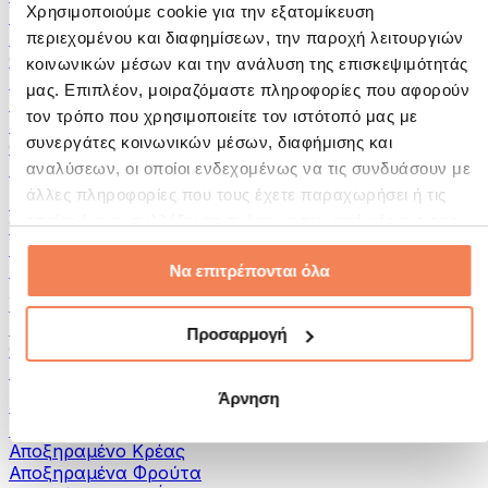
Χρησιμοποιούμε cookie για την εξατομίκευση
Αλείμματα και Πάστες
Ψάρια
περιεχομένου και διαφημίσεων, την παροχή λειτουργιών
Φαγητό Έτοιμο για Κατανάλωση
κοινωνικών μέσων και την ανάλυση της επισκεψιμότητάς
Αυγά
μας. Επιπλέον, μοιραζόμαστε πληροφορίες που αφορούν
Ψωμί & Αρτοσκευάσματα
τον τρόπο που χρησιμοποιείτε τον ιστότοπό μας με
Κρέας
συνεργάτες κοινωνικών μέσων, διαφήμισης και
Οσπρια
Άλλα Fitness Τρόφιμα
αναλύσεων, οι οποίοι ενδεχομένως να τις συνδυάσουν με
άλλες πληροφορίες που τους έχετε παραχωρήσει ή τις
Βούτυρα Ξηρών Καρπών
οποίες έχουν συλλέξει σε σχέση με την από μέρους σας
100% Βούτυρα Ξηρών Καρπών
χρήση των υπηρεσιών τους.
Γλυκά Βούτυρα Ξηρών Καρπών
Πρωτεϊνικά Βούτυρα Ξηρών Καρπών
Να επιτρέπονται όλα
Υπερτροφές
Πράσινες Υπερτροφές
Προσαρμογή
Φυτικές Ίνες
Άλλες Υπερτροφές
Άρνηση
Σνακς
Μπάρες Πρωτεΐνης
Αποξηραμένο Κρέας
Αποξηραμένα Φρούτα