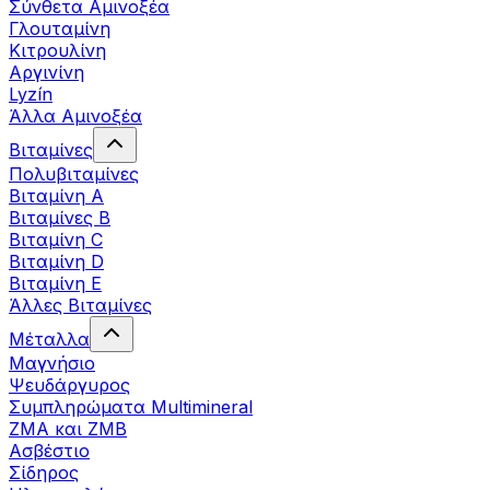
Σύνθετα Αμινοξέα
Γλουταμίνη
Κιτρουλίνη
Αργινίνη
Lyzín
Άλλα Αμινοξέα
Βιταμίνες
Πολυβιταμίνες
Βιταμίνη Α
Βιταμίνες Β
Βιταμίνη C
Βιταμίνη D
Βιταμίνη Ε
Άλλες Βιταμίνες
Μέταλλα
Μαγνήσιο
Ψευδάργυρος
Συμπληρώματα Multimineral
ZMA και ZMB
Ασβέστιο
Σίδηρος