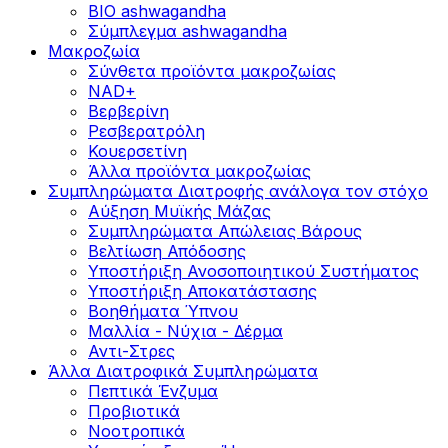
BIO ashwagandha
Σύμπλεγμα ashwagandha
Μακροζωία
Σύνθετα προϊόντα μακροζωίας
NAD+
Βερβερίνη
Ρεσβερατρόλη
Κουερσετίνη
Άλλα προϊόντα μακροζωίας
Συμπληρώματα Διατροφής ανάλογα τον στόχο
Αύξηση Μυϊκής Μάζας
Συμπληρώματα Aπώλειας Βάρους
Βελτίωση Απόδοσης
Υποστήριξη Ανοσοποιητικού Συστήματος
Yποστήριξη Αποκατάστασης
Βοηθήματα Ύπνου
Μαλλία - Νύχια - Δέρμα
Αντι-Στρες
Άλλα Διατροφικά Συμπληρώματα
Πεπτικά Ένζυμα
Προβιοτικά
Νοοτροπικά