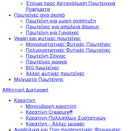
Έτοιμα προς Κατανάλωση Πρωτεϊνικά
Ροφήματα
Πρωτεΐνες ανά σκοπό
Πρωτεΐνη για μυϊκή ανάπτυξη
Πρωτεΐνες για απώλεια βάρους
Πρωτεΐνη για Γυναίκες
Vegan και φυτικές πρωτεΐνες
Μονοσυστατικές Φυτικές Πρωτεΐνες
Πολυσυστατικές Φυτικές Πρωτεΐνες
Πρωτεΐνη Σόγιας
Πρωτεΐνες αρακά
ΒIO πρωτεΐνες
Άλλες φυτικές πρωτεΐνες
Μείγματα Πρωτεΐνης
Αθλητική Διατροφή
Κρεατίνη
Μονοϋδρική κρεατίνη
Κρεατίνη Creapure®
Κρεατίνη Πολλαπλών Συστατικών
Κρεατίνη - Άλλες μορφές
Αναβολικά και Προ-προπονητικές Φόρμουλες