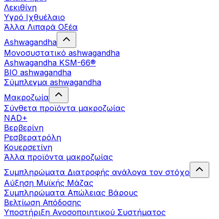
Λεκιθίνη
Υγρό Ιχθυέλαιο
Άλλα Λιπαρά Οξέα
Ashwagandha
Μονοσυστατικό ashwagandha
Ashwagandha KSM-66®
BIO ashwagandha
Σύμπλεγμα ashwagandha
Μακροζωία
Σύνθετα προϊόντα μακροζωίας
NAD+
Βερβερίνη
Ρεσβερατρόλη
Κουερσετίνη
Άλλα προϊόντα μακροζωίας
Συμπληρώματα Διατροφής ανάλογα τον στόχο
Αύξηση Μυϊκής Μάζας
Συμπληρώματα Aπώλειας Βάρους
Βελτίωση Απόδοσης
Υποστήριξη Ανοσοποιητικού Συστήματος