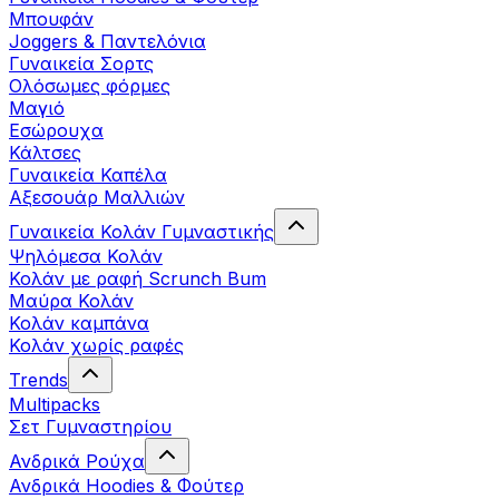
Μπουφάν
Joggers & Παντελόνια
Γυναικεία Σορτς
Ολόσωμες φόρμες
Μαγιό
Εσώρουχα
Κάλτσες
Γυναικεία Καπέλα
Αξεσουάρ Μαλλιών
Γυναικεία Κολάν Γυμναστικής
Ψηλόμεσα Κολάν
Κολάν με ραφή Scrunch Bum
Μαύρα Κολάν
Κολάν καμπάνα
Κολάν χωρίς ραφές
Trends
Multipacks
Σετ Γυμναστηρίου
Ανδρικά Ρούχα
Ανδρικά Hoodies & Φούτερ