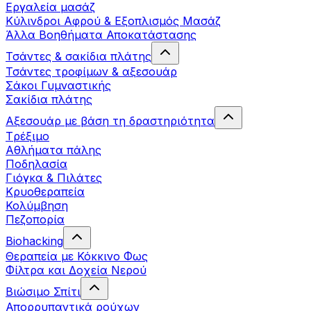
Εργαλεία μασάζ
Κύλινδροι Αφρού & Εξοπλισμός Μασάζ
Άλλα Βοηθήματα Αποκατάστασης
Τσάντες & σακίδια πλάτης
Τσάντες τροφίμων & αξεσουάρ
Σάκοι Γυμναστικής
Σακίδια πλάτης
Αξεσουάρ με βάση τη δραστηριότητα
Tρέξιμο
Αθλήματα πάλης
Ποδηλασία
Γιόγκα & Πιλάτες
Κρυοθεραπεία
Κολύμβηση
Πεζοπορία
Biohacking
Θεραπεία με Κόκκινο Φως
Φίλτρα και Δοχεία Νερού
Βιώσιμο Σπίτι
Απορρυπαντικά ρούχων