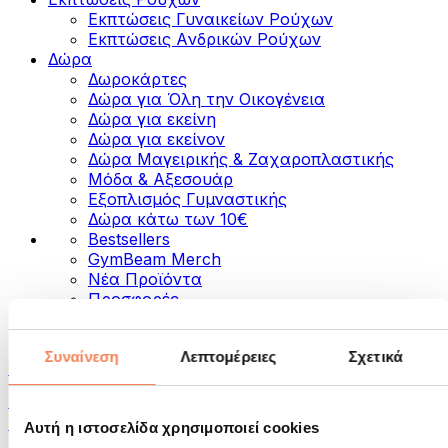
Εκπτώσεις Γυναικείων Ρούχων
Εκπτώσεις Aνδρικών Ρούχων
Δώρα
Δωροκάρτες
Δώρα για Όλη την Οικογένεια
Δώρα για εκείνη
Δώρα για εκείνον
Δώρα Μαγειρικής & Ζαχαροπλαστικής
Μόδα & Αξεσουάρ
Εξοπλισμός Γυμναστικής
Δώρα κάτω των 10€
Bestsellers
GymBeam Merch
Νέα Προϊόντα
Προσφορές
Κατηγορίες
Συναίνεση
Λεπτομέρειες
Σχετικά
Τρόφιμα
Τρόφιμα για Fitness
Ξηροί Καρποί
Αυτή η ιστοσελίδα χρησιμοποιεί cookies
Σπόροι