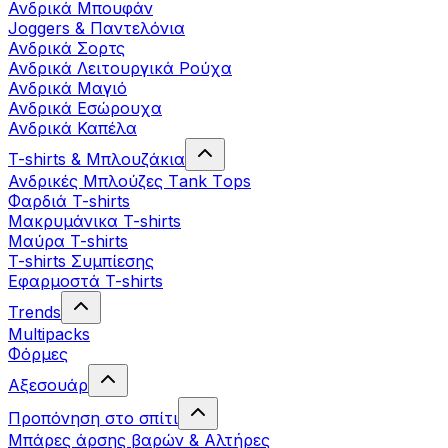
Ανδρικά Μπουφάν
Joggers & Παντελόνια
Ανδρικά Σορτς
Ανδρικά Λειτουργικά Ρούχα
Ανδρικά Μαγιό
Ανδρικά Εσώρουχα
Ανδρικά Καπέλα
T-shirts & Μπλουζάκια
Ανδρικές Mπλούζες Τank Τops
Φαρδιά T-shirts
Μακρυμάνικα T-shirts
Μαύρα T-shirts
T-shirts Συμπίεσης
Εφαρμοστά T-shirts
Trends
Multipacks
Φόρμες
Αξεσουάρ
Προπόνηση στο σπίτι
Μπάρες άρσης βαρών & Αλτήρες