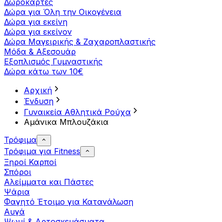
Δωροκάρτες
Δώρα για Όλη την Οικογένεια
Δώρα για εκείνη
Δώρα για εκείνον
Δώρα Μαγειρικής & Ζαχαροπλαστικής
Μόδα & Αξεσουάρ
Εξοπλισμός Γυμναστικής
Δώρα κάτω των 10€
Αρχική
Ένδυση
Γυναικεία Αθλητικά Ρούχα
Αμάνικα Μπλουζάκια
Τρόφιμα
Τρόφιμα για Fitness
Ξηροί Καρποί
Σπόροι
Αλείμματα και Πάστες
Ψάρια
Φαγητό Έτοιμο για Κατανάλωση
Αυγά
Ψωμί & Αρτοσκευάσματα