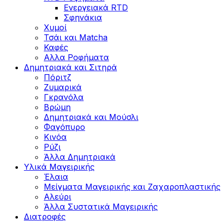
Ενεργειακά RTD
Σφηνάκια
Χυμοί
Τσάι και Matcha
Καφές
Αλλα Ροφήματα
Δημητριακά και Σιτηρά
Πόριτζ
Ζυμαρικά
Γκρανόλα
Βρώμη
Δημητριακά και Μούσλι
Φαγόπυρο
Κινόα
Ρύζι
Άλλα Δημητριακά
Υλικά Μαγειρικής
Έλαια
Μείγματα Μαγειρικής και Ζαχαροπλαστικής
Αλεύρι
Άλλα Συστατικά Μαγειρικής
Διατροφές