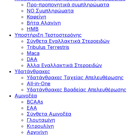
Προ-προπονητικά συμπληρώματα
ΝΟ Συμπληρώματα
Καφεΐνη
Βήτα Αλανίνη
HMB
Υποστήριξη Τεστοστερόνης
Σύνθετα Εναλλακτικά Στεροειδών
Tribulus Terrestris
Maca
DAA
Άλλα Εναλλακτικά Στεροειδών
Υδατάνθρακες
Υδατάνθρακες Ταχείας Απελευθέρωσης
All-in-One
Υδατάνθρακες Βραδείας Απελευθέρωσης
Αμινοξέα
BCAAs
EAA
Σύνθετα Αμινοξέα
Γλουταμίνη
Κιτρουλίνη
Αργινίνη