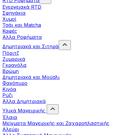
RTD Ροφήματα
Ενεργειακά RTD
Σφηνάκια
Χυμοί
Τσάι και Matcha
Καφές
Αλλα Ροφήματα
Δημητριακά και Σιτηρά
Πόριτζ
Ζυμαρικά
Γκρανόλα
Βρώμη
Δημητριακά και Μούσλι
Φαγόπυρο
Κινόα
Ρύζι
Άλλα Δημητριακά
Υλικά Μαγειρικής
Έλαια
Μείγματα Μαγειρικής και Ζαχαροπλαστικής
Αλεύρι