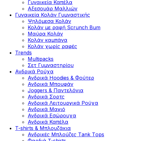
Γυναικεία Καπέλα
Αξεσουάρ Μαλλιών
Γυναικεία Κολάν Γυμναστικής
Ψηλόμεσα Κολάν
Κολάν με ραφή Scrunch Bum
Μαύρα Κολάν
Κολάν καμπάνα
Κολάν χωρίς ραφές
Trends
Multipacks
Σετ Γυμναστηρίου
Ανδρικά Ρούχα
Ανδρικά Hoodies & Φούτερ
Ανδρικά Μπουφάν
Joggers & Παντελόνια
Ανδρικά Σορτς
Ανδρικά Λειτουργικά Ρούχα
Ανδρικά Μαγιό
Ανδρικά Εσώρουχα
Ανδρικά Καπέλα
T-shirts & Μπλουζάκια
Ανδρικές Mπλούζες Τank Τops
Φαρδιά T-shirts