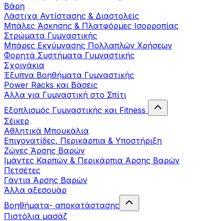
Βάρη
Λάστιχα Αντίστασης & Διαστολείς
Μπάλες Άσκησης & Πλατφόρμες Ισορροπίας
Στρώματα Γυμναστικής
Μπάρες Εκγύμνασης Πολλαπλών Χρήσεων
Φορητά Συστήματα Γυμναστικής
Σχοινάκια
Έξυπνα Βοηθήματα Γυμναστικής
Power Racks και Βάσεις
Άλλα για Γυμναστική στο Σπίτι
Εξοπλισμός Γυμναστικής και Fitness
Σέικερ
Αθλητικά Μπουκάλια
Επιγονατίδες, Περικάρπια & Υποστήριξη
Ζώνες Άρσης Βαρών
Ιμάντες Καρπών & Περικάρπια Άρσης Βαρών
Πετσέτες
Γάντια Άρσης Βαρών
Άλλα αξεσουάρ
Βοηθήματα- αποκατάστασης
Πιστόλια μασάζ