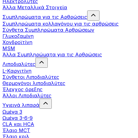
Ηλεκτρολύτες
Άλλα Mεταλλικά Στοιχεία
Συμπληρώματα για τις Αρθρώσεις
Συμπληρώματα κολλαγόνου για τις αρθρώσεις
Σύνθετα Συμπληρώματα Αρθρώσεων
Γλυκοζαμίνη
Χονδροϊτίνη
MSM
Άλλα Συμπληρώματα για τις Αρθρώσεις
Λιποδιαλύτες
L-Kαρνιτίνη
Σύνθετοι Λιποδιαλύτες
Θερμογόνοι λιποδιαλύτες
Έλεγχος όρεξης
Άλλοι Λιποδιαλύτες
Υγιεινά λιπαρά
Ωμέγα 3
Ωμέγα 3-6-9
CLA και HCA
Έλαιο MCT
Έλαιο κριλ