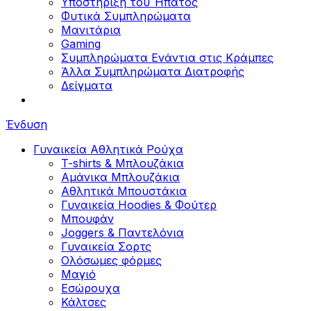
Υποστήριξη του Ήπατος
Φυτικά Συμπληρώματα
Μανιτάρια
Gaming
Συμπληρώματα Ενάντια στις Κράμπες
Άλλα Συμπληρώματα Διατροφής
Δείγματα
Ένδυση
Γυναικεία Αθλητικά Ρούχα
T-shirts & Μπλουζάκια
Αμάνικα Μπλουζάκια
Aθλητικά Μπουστάκια
Γυναικεία Hoodies & Φούτερ
Μπουφάν
Joggers & Παντελόνια
Γυναικεία Σορτς
Ολόσωμες φόρμες
Μαγιό
Εσώρουχα
Κάλτσες