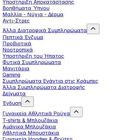
Yποστήριξη Αποκατάστασης
Βοηθήματα Ύπνου
Μαλλία - Νύχια - Δέρμα
Αντι-Στρες
Άλλα Διατροφικά Συμπληρώματα
Πεπτικά Ένζυμα
Προβιοτικά
Νοοτροπικά
Υποστήριξη του Ήπατος
Φυτικά Συμπληρώματα
Μανιτάρια
Gaming
Συμπληρώματα Ενάντια στις Κράμπες
Άλλα Συμπληρώματα Διατροφής
Δείγματα
Ένδυση
Γυναικεία Αθλητικά Ρούχα
T-shirts & Μπλουζάκια
Αμάνικα Μπλουζάκια
Aθλητικά Μπουστάκια
Γυναικεία Hoodies & Φούτερ