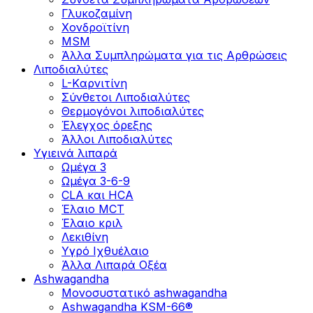
Γλυκοζαμίνη
Χονδροϊτίνη
MSM
Άλλα Συμπληρώματα για τις Αρθρώσεις
Λιποδιαλύτες
L-Kαρνιτίνη
Σύνθετοι Λιποδιαλύτες
Θερμογόνοι λιποδιαλύτες
Έλεγχος όρεξης
Άλλοι Λιποδιαλύτες
Υγιεινά λιπαρά
Ωμέγα 3
Ωμέγα 3-6-9
CLA και HCA
Έλαιο MCT
Έλαιο κριλ
Λεκιθίνη
Υγρό Ιχθυέλαιο
Άλλα Λιπαρά Οξέα
Ashwagandha
Μονοσυστατικό ashwagandha
Ashwagandha KSM-66®