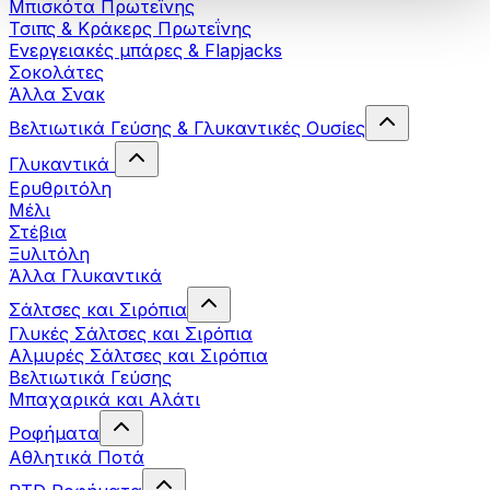
Μπισκότα Πρωτεΐνης
Τσιπς & Kράκερς Πρωτεΐνης
Ενεργειακές μπάρες & Flapjacks
Σοκολάτες
Άλλα Σνακ
Βελτιωτικά Γεύσης & Γλυκαντικές Ουσίες
Γλυκαντικά
Ερυθριτόλη
Μέλι
Στέβια
Ξυλιτόλη
Άλλα Γλυκαντικά
Σάλτσες και Σιρόπια
Γλυκές Σάλτσες και Σιρόπια
Αλμυρές Σάλτσες και Σιρόπια
Bελτιωτικά Γεύσης
Μπαχαρικά και Αλάτι
Ροφήματα
Αθλητικά Ποτά