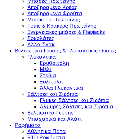
Μπάρες Πρωτεΐνης
Αποξηραμένο Κρέας
Αποξηραμένα Φρούτα
Μπισκότα Πρωτεΐνης
Τσιπς & Kράκερς Πρωτεΐνης
Ενεργειακές μπάρες & Flapjacks
Σοκολάτες
Άλλα Σνακ
Βελτιωτικά Γεύσης & Γλυκαντικές Ουσίες
Γλυκαντικά
Ερυθριτόλη
Μέλι
Στέβια
Ξυλιτόλη
Άλλα Γλυκαντικά
Σάλτσες και Σιρόπια
Γλυκές Σάλτσες και Σιρόπια
Αλμυρές Σάλτσες και Σιρόπια
Bελτιωτικά Γεύσης
Μπαχαρικά και Αλάτι
Ροφήματα
Αθλητικά Ποτά
RTD Ροφήματα