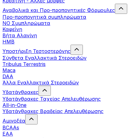
Κρεατίνη - Άλλες μορφές
Αναβολικά και Προ-προπονητικές Φόρμουλες
Προ-προπονητικά συμπληρώματα
ΝΟ Συμπληρώματα
Καφεΐνη
Βήτα Αλανίνη
HMB
Υποστήριξη Τεστοστερόνης
Σύνθετα Εναλλακτικά Στεροειδών
Tribulus Terrestris
Maca
DAA
Άλλα Εναλλακτικά Στεροειδών
Υδατάνθρακες
Υδατάνθρακες Ταχείας Απελευθέρωσης
All-in-One
Υδατάνθρακες Βραδείας Απελευθέρωσης
Αμινοξέα
BCAAs
EAA