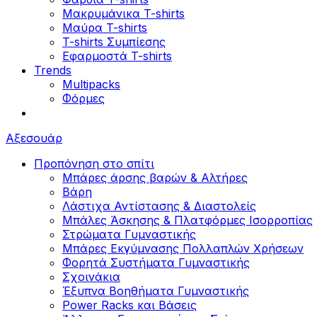
Μακρυμάνικα T-shirts
Μαύρα T-shirts
T-shirts Συμπίεσης
Εφαρμοστά T-shirts
Trends
Multipacks
Φόρμες
Αξεσουάρ
Προπόνηση στο σπίτι
Μπάρες άρσης βαρών & Αλτήρες
Βάρη
Λάστιχα Αντίστασης & Διαστολείς
Μπάλες Άσκησης & Πλατφόρμες Ισορροπίας
Στρώματα Γυμναστικής
Μπάρες Εκγύμνασης Πολλαπλών Χρήσεων
Φορητά Συστήματα Γυμναστικής
Σχοινάκια
Έξυπνα Βοηθήματα Γυμναστικής
Power Racks και Βάσεις