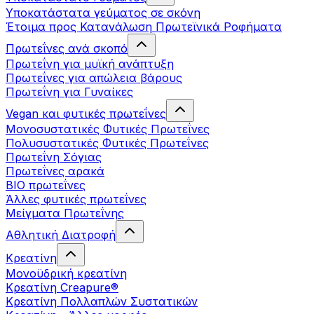
Υποκατάστατα γεύματος σε σκόνη
Έτοιμα προς Κατανάλωση Πρωτεϊνικά Ροφήματα
Πρωτεΐνες ανά σκοπό
Πρωτεΐνη για μυϊκή ανάπτυξη
Πρωτεΐνες για απώλεια βάρους
Πρωτεΐνη για Γυναίκες
Vegan και φυτικές πρωτεΐνες
Μονοσυστατικές Φυτικές Πρωτεΐνες
Πολυσυστατικές Φυτικές Πρωτεΐνες
Πρωτεΐνη Σόγιας
Πρωτεΐνες αρακά
ΒIO πρωτεΐνες
Άλλες φυτικές πρωτεΐνες
Μείγματα Πρωτεΐνης
Αθλητική Διατροφή
Κρεατίνη
Μονοϋδρική κρεατίνη
Κρεατίνη Creapure®
Κρεατίνη Πολλαπλών Συστατικών