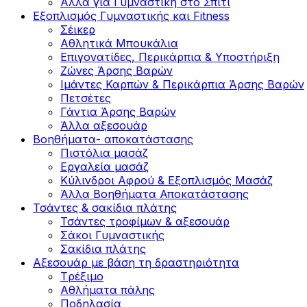
Άλλα για Γυμναστική στο Σπίτι
Εξοπλισμός Γυμναστικής και Fitness
Σέικερ
Αθλητικά Μπουκάλια
Επιγονατίδες, Περικάρπια & Υποστήριξη
Ζώνες Άρσης Βαρών
Ιμάντες Καρπών & Περικάρπια Άρσης Βαρών
Πετσέτες
Γάντια Άρσης Βαρών
Άλλα αξεσουάρ
Βοηθήματα- αποκατάστασης
Πιστόλια μασάζ
Εργαλεία μασάζ
Κύλινδροι Αφρού & Εξοπλισμός Μασάζ
Άλλα Βοηθήματα Αποκατάστασης
Τσάντες & σακίδια πλάτης
Τσάντες τροφίμων & αξεσουάρ
Σάκοι Γυμναστικής
Σακίδια πλάτης
Αξεσουάρ με βάση τη δραστηριότητα
Tρέξιμο
Αθλήματα πάλης
Ποδηλασία