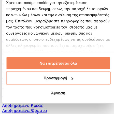
Χρησιμοποιούμε cookie για την εξατομίκευση
Αλείμματα και Πάστες
Ψάρια
περιεχομένου και διαφημίσεων, την παροχή λειτουργιών
Φαγητό Έτοιμο για Κατανάλωση
κοινωνικών μέσων και την ανάλυση της επισκεψιμότητάς
Αυγά
μας. Επιπλέον, μοιραζόμαστε πληροφορίες που αφορούν
Ψωμί & Αρτοσκευάσματα
τον τρόπο που χρησιμοποιείτε τον ιστότοπό μας με
Κρέας
συνεργάτες κοινωνικών μέσων, διαφήμισης και
Οσπρια
Άλλα Fitness Τρόφιμα
αναλύσεων, οι οποίοι ενδεχομένως να τις συνδυάσουν με
άλλες πληροφορίες που τους έχετε παραχωρήσει ή τις
Βούτυρα Ξηρών Καρπών
οποίες έχουν συλλέξει σε σχέση με την από μέρους σας
100% Βούτυρα Ξηρών Καρπών
χρήση των υπηρεσιών τους.
Γλυκά Βούτυρα Ξηρών Καρπών
Πρωτεϊνικά Βούτυρα Ξηρών Καρπών
Να επιτρέπονται όλα
Υπερτροφές
Πράσινες Υπερτροφές
Προσαρμογή
Φυτικές Ίνες
Άλλες Υπερτροφές
Άρνηση
Σνακς
Μπάρες Πρωτεΐνης
Αποξηραμένο Κρέας
Αποξηραμένα Φρούτα