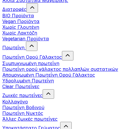
Άλλα Συστατικά Μαγειρικής
Διατροφές
BIO Προϊόντα
Vegan Προϊόντα
Χωρίς Γλουτένη
Χωρίς Λακτόζη
Vegetarian Προϊόντα
Πρωτεΐνη
Πρωτεΐνη Ορού Γάλακτος
Συμπυκνωμένη πρωτεΐνη
Πρωτεΐνη ορού γάλακτος πολλαπλών συστατικών
Απομονωμένη Πρωτεΐνη Ορού Γάλακτος
Υδρολυμένη Πρωτεΐνη
Clear Πρωτεΐνες
Ζωικές πρωτεΐνες
Κολλαγόνο
Πρωτεΐνη Βοδινού
Πρωτεΐνη Νυκτός
Άλλες ζωικές πρωτεΐνες
Υποκατάστατο Γεύματος