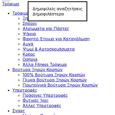
Τρόφιμα
Δημοφιλείς αναζητήσεις
Τρόφιμα για Fitness
Δημοφιλέστερα
Ξηροί Καρποί
Σπόροι
Αλείμματα και Πάστες
Ψάρια
Φαγητό Έτοιμο για Κατανάλωση
Αυγά
Ψωμί & Αρτοσκευάσματα
Κρέας
Οσπρια
Άλλα Fitness Τρόφιμα
Βούτυρα Ξηρών Καρπών
100% Βούτυρα Ξηρών Καρπών
Γλυκά Βούτυρα Ξηρών Καρπών
Πρωτεϊνικά Βούτυρα Ξηρών Καρπών
Υπερτροφές
Πράσινες Υπερτροφές
Φυτικές Ίνες
Άλλες Υπερτροφές
Σνακς