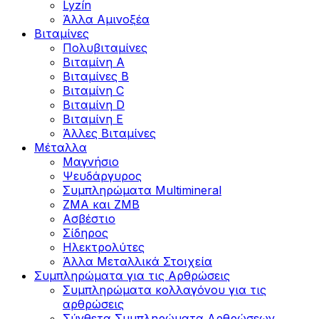
Lyzín
Άλλα Αμινοξέα
Βιταμίνες
Πολυβιταμίνες
Βιταμίνη Α
Βιταμίνες Β
Βιταμίνη C
Βιταμίνη D
Βιταμίνη Ε
Άλλες Βιταμίνες
Μέταλλα
Μαγνήσιο
Ψευδάργυρος
Συμπληρώματα Multimineral
ZMA και ZMB
Ασβέστιο
Σίδηρος
Ηλεκτρολύτες
Άλλα Mεταλλικά Στοιχεία
Συμπληρώματα για τις Αρθρώσεις
Συμπληρώματα κολλαγόνου για τις
αρθρώσεις
Σύνθετα Συμπληρώματα Αρθρώσεων