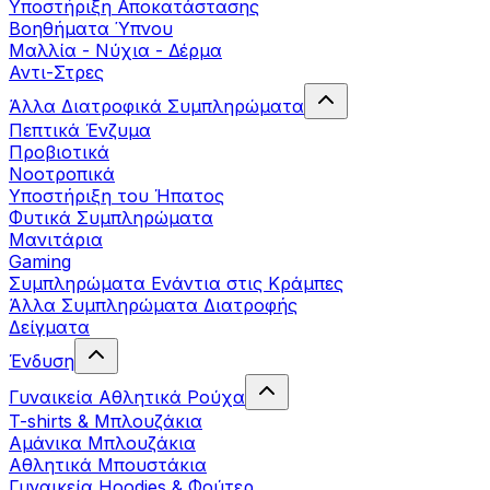
Yποστήριξη Αποκατάστασης
Βοηθήματα Ύπνου
Μαλλία - Νύχια - Δέρμα
Αντι-Στρες
Άλλα Διατροφικά Συμπληρώματα
Πεπτικά Ένζυμα
Προβιοτικά
Νοοτροπικά
Υποστήριξη του Ήπατος
Φυτικά Συμπληρώματα
Μανιτάρια
Gaming
Συμπληρώματα Ενάντια στις Κράμπες
Άλλα Συμπληρώματα Διατροφής
Δείγματα
Ένδυση
Γυναικεία Αθλητικά Ρούχα
T-shirts & Μπλουζάκια
Αμάνικα Μπλουζάκια
Aθλητικά Μπουστάκια
Γυναικεία Hoodies & Φούτερ