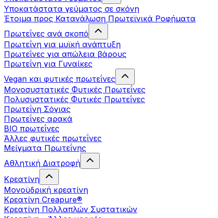
Υποκατάστατα γεύματος σε σκόνη
Έτοιμα προς Κατανάλωση Πρωτεϊνικά Ροφήματα
Πρωτεΐνες ανά σκοπό
Πρωτεΐνη για μυϊκή ανάπτυξη
Πρωτεΐνες για απώλεια βάρους
Πρωτεΐνη για Γυναίκες
Vegan και φυτικές πρωτεΐνες
Μονοσυστατικές Φυτικές Πρωτεΐνες
Πολυσυστατικές Φυτικές Πρωτεΐνες
Πρωτεΐνη Σόγιας
Πρωτεΐνες αρακά
ΒIO πρωτεΐνες
Άλλες φυτικές πρωτεΐνες
Μείγματα Πρωτεΐνης
Αθλητική Διατροφή
Κρεατίνη
Μονοϋδρική κρεατίνη
Κρεατίνη Creapure®
Κρεατίνη Πολλαπλών Συστατικών