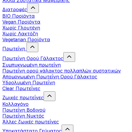
Άλλα Συστατικά Μαγειρικής
Διατροφές
BIO Προϊόντα
Vegan Προϊόντα
Χωρίς Γλουτένη
Χωρίς Λακτόζη
Vegetarian Προϊόντα
Πρωτεΐνη
Πρωτεΐνη Ορού Γάλακτος
Συμπυκνωμένη πρωτεΐνη
Πρωτεΐνη ορού γάλακτος πολλαπλών συστατικών
Απομονωμένη Πρωτεΐνη Ορού Γάλακτος
Υδρολυμένη Πρωτεΐνη
Clear Πρωτεΐνες
Ζωικές πρωτεΐνες
Κολλαγόνο
Πρωτεΐνη Βοδινού
Πρωτεΐνη Νυκτός
Άλλες ζωικές πρωτεΐνες
Υποκατάστατο Γεύματος