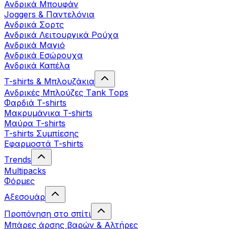
Ανδρικά Μπουφάν
Joggers & Παντελόνια
Ανδρικά Σορτς
Ανδρικά Λειτουργικά Ρούχα
Ανδρικά Μαγιό
Ανδρικά Εσώρουχα
Ανδρικά Καπέλα
T-shirts & Μπλουζάκια
Ανδρικές Mπλούζες Τank Τops
Φαρδιά T-shirts
Μακρυμάνικα T-shirts
Μαύρα T-shirts
T-shirts Συμπίεσης
Εφαρμοστά T-shirts
Trends
Multipacks
Φόρμες
Αξεσουάρ
Προπόνηση στο σπίτι
Μπάρες άρσης βαρών & Αλτήρες