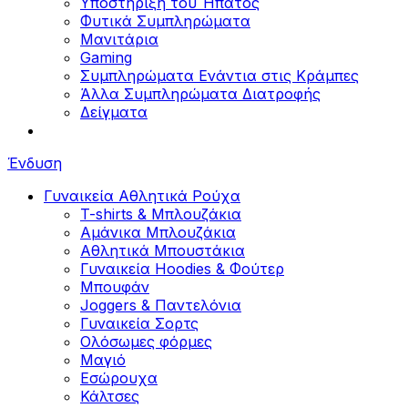
Υποστήριξη του Ήπατος
Φυτικά Συμπληρώματα
Μανιτάρια
Gaming
Συμπληρώματα Ενάντια στις Κράμπες
Άλλα Συμπληρώματα Διατροφής
Δείγματα
Ένδυση
Γυναικεία Αθλητικά Ρούχα
T-shirts & Μπλουζάκια
Αμάνικα Μπλουζάκια
Aθλητικά Μπουστάκια
Γυναικεία Hoodies & Φούτερ
Μπουφάν
Joggers & Παντελόνια
Γυναικεία Σορτς
Ολόσωμες φόρμες
Μαγιό
Εσώρουχα
Κάλτσες