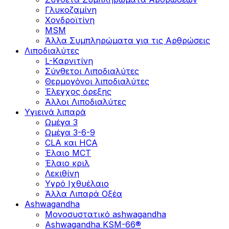
Γλυκοζαμίνη
Χονδροϊτίνη
MSM
Άλλα Συμπληρώματα για τις Αρθρώσεις
Λιποδιαλύτες
L-Kαρνιτίνη
Σύνθετοι Λιποδιαλύτες
Θερμογόνοι λιποδιαλύτες
Έλεγχος όρεξης
Άλλοι Λιποδιαλύτες
Υγιεινά λιπαρά
Ωμέγα 3
Ωμέγα 3-6-9
CLA και HCA
Έλαιο MCT
Έλαιο κριλ
Λεκιθίνη
Υγρό Ιχθυέλαιο
Άλλα Λιπαρά Οξέα
Ashwagandha
Μονοσυστατικό ashwagandha
Ashwagandha KSM-66®