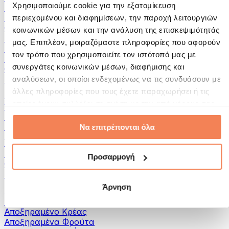
Χρησιμοποιούμε cookie για την εξατομίκευση
Αλείμματα και Πάστες
Ψάρια
περιεχομένου και διαφημίσεων, την παροχή λειτουργιών
Φαγητό Έτοιμο για Κατανάλωση
κοινωνικών μέσων και την ανάλυση της επισκεψιμότητάς
Αυγά
μας. Επιπλέον, μοιραζόμαστε πληροφορίες που αφορούν
Ψωμί & Αρτοσκευάσματα
τον τρόπο που χρησιμοποιείτε τον ιστότοπό μας με
Κρέας
συνεργάτες κοινωνικών μέσων, διαφήμισης και
Οσπρια
Άλλα Fitness Τρόφιμα
αναλύσεων, οι οποίοι ενδεχομένως να τις συνδυάσουν με
άλλες πληροφορίες που τους έχετε παραχωρήσει ή τις
Βούτυρα Ξηρών Καρπών
οποίες έχουν συλλέξει σε σχέση με την από μέρους σας
100% Βούτυρα Ξηρών Καρπών
χρήση των υπηρεσιών τους.
Γλυκά Βούτυρα Ξηρών Καρπών
Πρωτεϊνικά Βούτυρα Ξηρών Καρπών
Να επιτρέπονται όλα
Υπερτροφές
Πράσινες Υπερτροφές
Προσαρμογή
Φυτικές Ίνες
Άλλες Υπερτροφές
Άρνηση
Σνακς
Μπάρες Πρωτεΐνης
Αποξηραμένο Κρέας
Αποξηραμένα Φρούτα