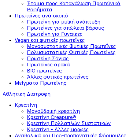
Έτοιμα προς Κατανάλωση Πρωτεϊνικά
Ροφήματα
Πρωτεΐνες ανά σκοπό
Πρωτεΐνη για μυϊκή ανάπτυξη
Πρωτεΐνες για απώλεια βάρους
Πρωτεΐνη για Γυναίκες
Vegan και φυτικές πρωτεΐνες
Μονοσυστατικές Φυτικές Πρωτεΐνες
Πολυσυστατικές Φυτικές Πρωτεΐνες
Πρωτεΐνη Σόγιας
Πρωτεΐνες αρακά
ΒIO πρωτεΐνες
Άλλες φυτικές πρωτεΐνες
Μείγματα Πρωτεΐνης
Αθλητική Διατροφή
Κρεατίνη
Μονοϋδρική κρεατίνη
Κρεατίνη Creapure®
Κρεατίνη Πολλαπλών Συστατικών
Κρεατίνη - Άλλες μορφές
Αναβολικά και Προ-προπονητικές Φόρμουλες