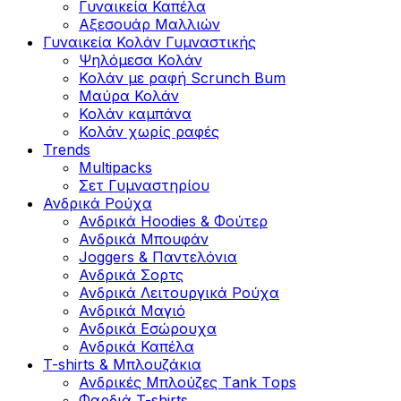
Γυναικεία Καπέλα
Αξεσουάρ Μαλλιών
Γυναικεία Κολάν Γυμναστικής
Ψηλόμεσα Κολάν
Κολάν με ραφή Scrunch Bum
Μαύρα Κολάν
Κολάν καμπάνα
Κολάν χωρίς ραφές
Trends
Multipacks
Σετ Γυμναστηρίου
Ανδρικά Ρούχα
Ανδρικά Hoodies & Φούτερ
Ανδρικά Μπουφάν
Joggers & Παντελόνια
Ανδρικά Σορτς
Ανδρικά Λειτουργικά Ρούχα
Ανδρικά Μαγιό
Ανδρικά Εσώρουχα
Ανδρικά Καπέλα
T-shirts & Μπλουζάκια
Ανδρικές Mπλούζες Τank Τops
Φαρδιά T-shirts