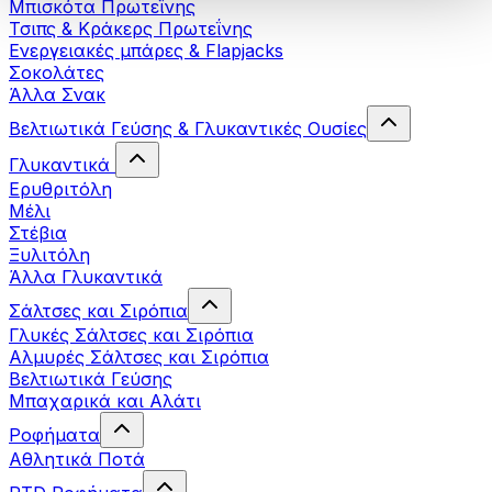
Μπισκότα Πρωτεΐνης
Τσιπς & Kράκερς Πρωτεΐνης
Ενεργειακές μπάρες & Flapjacks
Σοκολάτες
Άλλα Σνακ
Βελτιωτικά Γεύσης & Γλυκαντικές Ουσίες
Γλυκαντικά
Ερυθριτόλη
Μέλι
Στέβια
Ξυλιτόλη
Άλλα Γλυκαντικά
Σάλτσες και Σιρόπια
Γλυκές Σάλτσες και Σιρόπια
Αλμυρές Σάλτσες και Σιρόπια
Bελτιωτικά Γεύσης
Μπαχαρικά και Αλάτι
Ροφήματα
Αθλητικά Ποτά