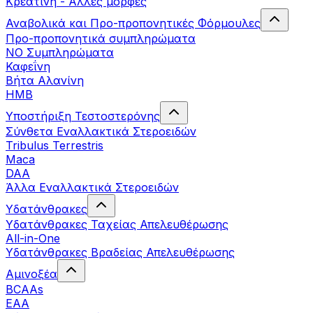
Κρεατίνη - Άλλες μορφές
Αναβολικά και Προ-προπονητικές Φόρμουλες
Προ-προπονητικά συμπληρώματα
ΝΟ Συμπληρώματα
Καφεΐνη
Βήτα Αλανίνη
HMB
Υποστήριξη Τεστοστερόνης
Σύνθετα Εναλλακτικά Στεροειδών
Tribulus Terrestris
Maca
DAA
Άλλα Εναλλακτικά Στεροειδών
Υδατάνθρακες
Υδατάνθρακες Ταχείας Απελευθέρωσης
All-in-One
Υδατάνθρακες Βραδείας Απελευθέρωσης
Αμινοξέα
BCAAs
EAA