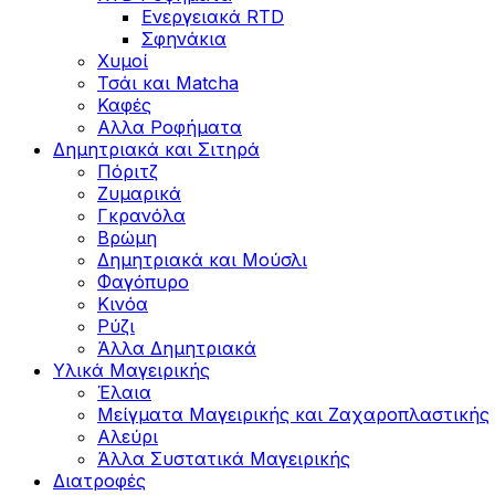
Ενεργειακά RTD
Σφηνάκια
Χυμοί
Τσάι και Matcha
Καφές
Αλλα Ροφήματα
Δημητριακά και Σιτηρά
Πόριτζ
Ζυμαρικά
Γκρανόλα
Βρώμη
Δημητριακά και Μούσλι
Φαγόπυρο
Κινόα
Ρύζι
Άλλα Δημητριακά
Υλικά Μαγειρικής
Έλαια
Μείγματα Μαγειρικής και Ζαχαροπλαστικής
Αλεύρι
Άλλα Συστατικά Μαγειρικής
Διατροφές