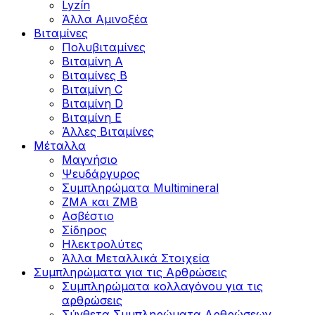
Lyzín
Άλλα Αμινοξέα
Βιταμίνες
Πολυβιταμίνες
Βιταμίνη Α
Βιταμίνες Β
Βιταμίνη C
Βιταμίνη D
Βιταμίνη Ε
Άλλες Βιταμίνες
Μέταλλα
Μαγνήσιο
Ψευδάργυρος
Συμπληρώματα Multimineral
ZMA και ZMB
Ασβέστιο
Σίδηρος
Ηλεκτρολύτες
Άλλα Mεταλλικά Στοιχεία
Συμπληρώματα για τις Αρθρώσεις
Συμπληρώματα κολλαγόνου για τις
αρθρώσεις
Σύνθετα Συμπληρώματα Αρθρώσεων