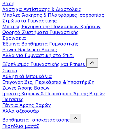
Βάρη
Λάστιχα Αντίστασης & Διαστολείς
Μπάλες Άσκησης & Πλατφόρμες Ισορροπίας
Στρώματα Γυμναστικής
Μπάρες Εκγύμνασης Πολλαπλών Χρήσεων
Φορητά Συστήματα Γυμναστικής
Σχοινάκια
Έξυπνα Βοηθήματα Γυμναστικής
Power Racks και Βάσεις
Άλλα για Γυμναστική στο Σπίτι
Εξοπλισμός Γυμναστικής και Fitness
Σέικερ
Αθλητικά Μπουκάλια
Επιγονατίδες, Περικάρπια & Υποστήριξη
Ζώνες Άρσης Βαρών
Ιμάντες Καρπών & Περικάρπια Άρσης Βαρών
Πετσέτες
Γάντια Άρσης Βαρών
Άλλα αξεσουάρ
Βοηθήματα- αποκατάστασης
Πιστόλια μασάζ