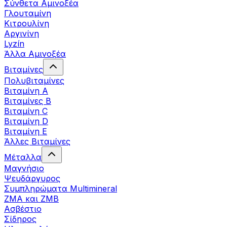
Σύνθετα Αμινοξέα
Γλουταμίνη
Κιτρουλίνη
Αργινίνη
Lyzín
Άλλα Αμινοξέα
Βιταμίνες
Πολυβιταμίνες
Βιταμίνη Α
Βιταμίνες Β
Βιταμίνη C
Βιταμίνη D
Βιταμίνη Ε
Άλλες Βιταμίνες
Μέταλλα
Μαγνήσιο
Ψευδάργυρος
Συμπληρώματα Multimineral
ZMA και ZMB
Ασβέστιο
Σίδηρος