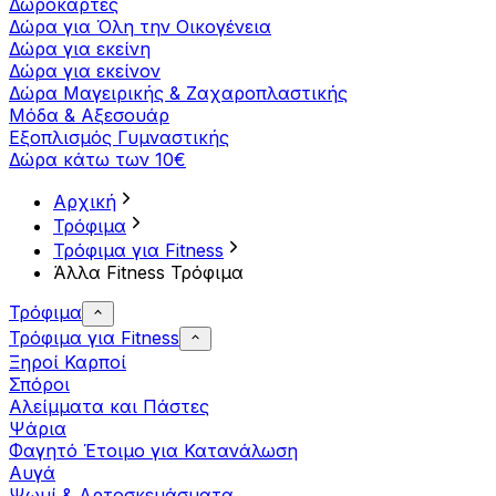
Δωροκάρτες
Δώρα για Όλη την Οικογένεια
Δώρα για εκείνη
Δώρα για εκείνον
Δώρα Μαγειρικής & Ζαχαροπλαστικής
Μόδα & Αξεσουάρ
Εξοπλισμός Γυμναστικής
Δώρα κάτω των 10€
Αρχική
Τρόφιμα
Τρόφιμα για Fitness
Άλλα Fitness Τρόφιμα
Τρόφιμα
Τρόφιμα για Fitness
Ξηροί Καρποί
Σπόροι
Αλείμματα και Πάστες
Ψάρια
Φαγητό Έτοιμο για Κατανάλωση
Αυγά
Ψωμί & Αρτοσκευάσματα