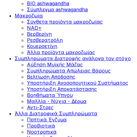
BIO ashwagandha
Σύμπλεγμα ashwagandha
Μακροζωία
Σύνθετα προϊόντα μακροζωίας
NAD+
Βερβερίνη
Ρεσβερατρόλη
Κουερσετίνη
Άλλα προϊόντα μακροζωίας
Συμπληρώματα Διατροφής ανάλογα τον στόχο
Αύξηση Μυϊκής Μάζας
Συμπληρώματα Aπώλειας Βάρους
Βελτίωση Απόδοσης
Υποστήριξη Ανοσοποιητικού Συστήματος
Yποστήριξη Αποκατάστασης
Βοηθήματα Ύπνου
Μαλλία - Νύχια - Δέρμα
Αντι-Στρες
Άλλα Διατροφικά Συμπληρώματα
Πεπτικά Ένζυμα
Προβιοτικά
Νοοτροπικά