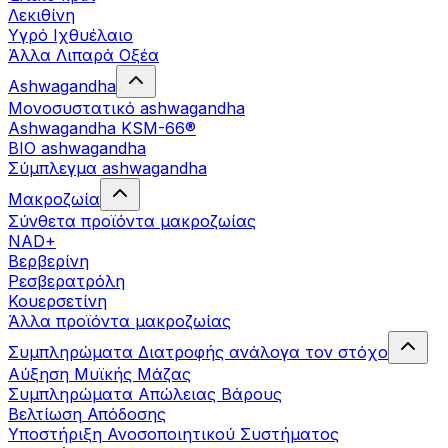
Λεκιθίνη
Υγρό Ιχθυέλαιο
Άλλα Λιπαρά Οξέα
Ashwagandha
Μονοσυστατικό ashwagandha
Ashwagandha KSM-66®
BIO ashwagandha
Σύμπλεγμα ashwagandha
Μακροζωία
Σύνθετα προϊόντα μακροζωίας
NAD+
Βερβερίνη
Ρεσβερατρόλη
Κουερσετίνη
Άλλα προϊόντα μακροζωίας
Συμπληρώματα Διατροφής ανάλογα τον στόχο
Αύξηση Μυϊκής Μάζας
Συμπληρώματα Aπώλειας Βάρους
Βελτίωση Απόδοσης
Υποστήριξη Ανοσοποιητικού Συστήματος