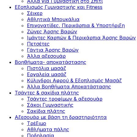
Άλλα για Γυμναστική στο Σπίτι
Εξοπλισμός Γυμναστικής και Fitness
Σέικερ
Αθλητικά Μπουκάλια
Επιγονατίδες, Περικάρπια & Υποστήριξη
Ζώνες Άρσης Βαρών
Ιμάντες Καρπών & Περικάρπια Άρσης Βαρών
Πετσέτες
Γάντια Άρσης Βαρών
Άλλα αξεσουάρ
Βοηθήματα- αποκατάστασης
Πιστόλια μασάζ
Εργαλεία μασάζ
Κύλινδροι Αφρού & Εξοπλισμός Μασάζ
Άλλα Βοηθήματα Αποκατάστασης
Τσάντες & σακίδια πλάτης
Τσάντες τροφίμων & αξεσουάρ
Σάκοι Γυμναστικής
Σακίδια πλάτης
Αξεσουάρ με βάση τη δραστηριότητα
Tρέξιμο
Αθλήματα πάλης
Ποδηλασία