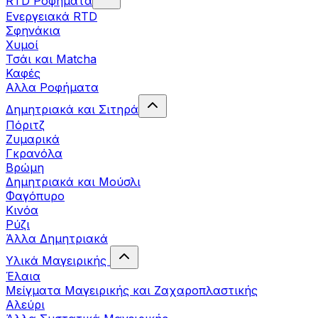
RTD Ροφήματα
Ενεργειακά RTD
Σφηνάκια
Χυμοί
Τσάι και Matcha
Καφές
Αλλα Ροφήματα
Δημητριακά και Σιτηρά
Πόριτζ
Ζυμαρικά
Γκρανόλα
Βρώμη
Δημητριακά και Μούσλι
Φαγόπυρο
Κινόα
Ρύζι
Άλλα Δημητριακά
Υλικά Μαγειρικής
Έλαια
Μείγματα Μαγειρικής και Ζαχαροπλαστικής
Αλεύρι