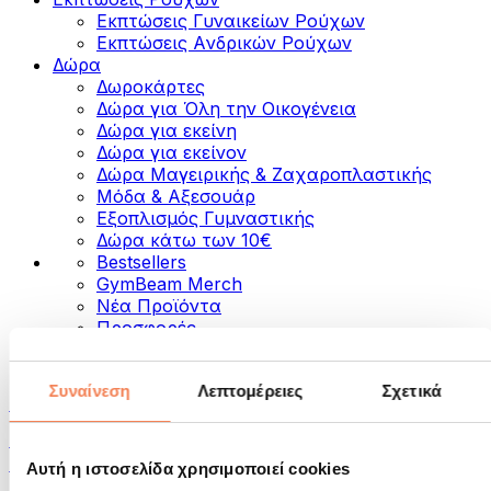
Εκπτώσεις Γυναικείων Ρούχων
Εκπτώσεις Aνδρικών Ρούχων
Δώρα
Δωροκάρτες
Δώρα για Όλη την Οικογένεια
Δώρα για εκείνη
Δώρα για εκείνον
Δώρα Μαγειρικής & Ζαχαροπλαστικής
Μόδα & Αξεσουάρ
Εξοπλισμός Γυμναστικής
Δώρα κάτω των 10€
Bestsellers
GymBeam Merch
Νέα Προϊόντα
Προσφορές
Κατηγορίες
Συναίνεση
Λεπτομέρειες
Σχετικά
Τρόφιμα
Τρόφιμα για Fitness
Ξηροί Καρποί
Αυτή η ιστοσελίδα χρησιμοποιεί cookies
Σπόροι