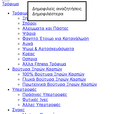
Τρόφιμα
Δημοφιλείς αναζητήσεις
Τρόφιμα για Fitness
Δημοφιλέστερα
Ξηροί Καρποί
Σπόροι
Αλείμματα και Πάστες
Ψάρια
Φαγητό Έτοιμο για Κατανάλωση
Αυγά
Ψωμί & Αρτοσκευάσματα
Κρέας
Οσπρια
Άλλα Fitness Τρόφιμα
Βούτυρα Ξηρών Καρπών
100% Βούτυρα Ξηρών Καρπών
Γλυκά Βούτυρα Ξηρών Καρπών
Πρωτεϊνικά Βούτυρα Ξηρών Καρπών
Υπερτροφές
Πράσινες Υπερτροφές
Φυτικές Ίνες
Άλλες Υπερτροφές
Σνακς