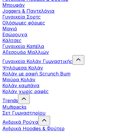
Μπουφάν
Joggers & Παντελόνια
Γυναικεία Σορτς
Ολόσωμες φόρμες
Μαγιό
Εσώρουχα
Κάλτσες
Γυναικεία Καπέλα
Αξεσουάρ Μαλλιών
Γυναικεία Κολάν Γυμναστικής
Ψηλόμεσα Κολάν
Κολάν με ραφή Scrunch Bum
Μαύρα Κολάν
Κολάν καμπάνα
Κολάν χωρίς ραφές
Trends
Multipacks
Σετ Γυμναστηρίου
Ανδρικά Ρούχα
Ανδρικά Hoodies & Φούτερ