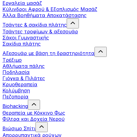
Εργαλεία μασάζ
Κύλινδροι Αφρού & Εξοπλισμός Μασάζ
Άλλα Βοηθήματα Αποκατάστασης
Τσάντες & σακίδια πλάτης
Τσάντες τροφίμων & αξεσουάρ
Σάκοι Γυμναστικής
Σακίδια πλάτης
Αξεσουάρ με βάση τη δραστηριότητα
Tρέξιμο
Αθλήματα πάλης
Ποδηλασία
Γιόγκα & Πιλάτες
Κρυοθεραπεία
Κολύμβηση
Πεζοπορία
Biohacking
Θεραπεία με Κόκκινο Φως
Φίλτρα και Δοχεία Νερού
Βιώσιμο Σπίτι
Απορρυπαντικά ρούχων