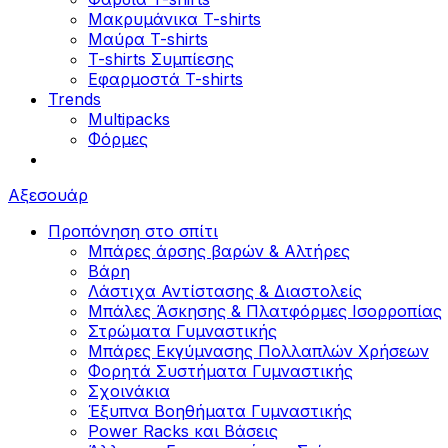
Μακρυμάνικα T-shirts
Μαύρα T-shirts
T-shirts Συμπίεσης
Εφαρμοστά T-shirts
Trends
Multipacks
Φόρμες
Αξεσουάρ
Προπόνηση στο σπίτι
Μπάρες άρσης βαρών & Αλτήρες
Βάρη
Λάστιχα Αντίστασης & Διαστολείς
Μπάλες Άσκησης & Πλατφόρμες Ισορροπίας
Στρώματα Γυμναστικής
Μπάρες Εκγύμνασης Πολλαπλών Χρήσεων
Φορητά Συστήματα Γυμναστικής
Σχοινάκια
Έξυπνα Βοηθήματα Γυμναστικής
Power Racks και Βάσεις