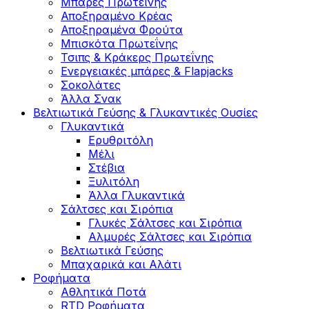
Μπάρες Πρωτεΐνης
Αποξηραμένο Κρέας
Αποξηραμένα Φρούτα
Μπισκότα Πρωτεΐνης
Τσιπς & Kράκερς Πρωτεΐνης
Ενεργειακές μπάρες & Flapjacks
Σοκολάτες
Άλλα Σνακ
Βελτιωτικά Γεύσης & Γλυκαντικές Ουσίες
Γλυκαντικά
Ερυθριτόλη
Μέλι
Στέβια
Ξυλιτόλη
Άλλα Γλυκαντικά
Σάλτσες και Σιρόπια
Γλυκές Σάλτσες και Σιρόπια
Αλμυρές Σάλτσες και Σιρόπια
Bελτιωτικά Γεύσης
Μπαχαρικά και Αλάτι
Ροφήματα
Αθλητικά Ποτά
RTD Ροφήματα