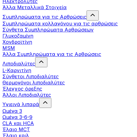
Ηλεκτρολύτες
Άλλα Mεταλλικά Στοιχεία
Συμπληρώματα για τις Αρθρώσεις
Συμπληρώματα κολλαγόνου για τις αρθρώσεις
Σύνθετα Συμπληρώματα Αρθρώσεων
Γλυκοζαμίνη
Χονδροϊτίνη
MSM
Άλλα Συμπληρώματα για τις Αρθρώσεις
Λιποδιαλύτες
L-Kαρνιτίνη
Σύνθετοι Λιποδιαλύτες
Θερμογόνοι λιποδιαλύτες
Έλεγχος όρεξης
Άλλοι Λιποδιαλύτες
Υγιεινά λιπαρά
Ωμέγα 3
Ωμέγα 3-6-9
CLA και HCA
Έλαιο MCT
Έλαιο κριλ