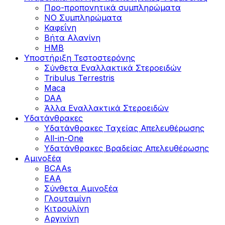
Προ-προπονητικά συμπληρώματα
ΝΟ Συμπληρώματα
Καφεΐνη
Βήτα Αλανίνη
HMB
Υποστήριξη Τεστοστερόνης
Σύνθετα Εναλλακτικά Στεροειδών
Tribulus Terrestris
Maca
DAA
Άλλα Εναλλακτικά Στεροειδών
Υδατάνθρακες
Υδατάνθρακες Ταχείας Απελευθέρωσης
All-in-One
Υδατάνθρακες Βραδείας Απελευθέρωσης
Αμινοξέα
BCAAs
EAA
Σύνθετα Αμινοξέα
Γλουταμίνη
Κιτρουλίνη
Αργινίνη