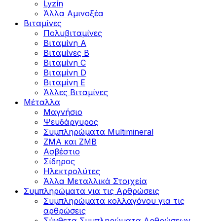
Lyzín
Άλλα Αμινοξέα
Βιταμίνες
Πολυβιταμίνες
Βιταμίνη Α
Βιταμίνες Β
Βιταμίνη C
Βιταμίνη D
Βιταμίνη Ε
Άλλες Βιταμίνες
Μέταλλα
Μαγνήσιο
Ψευδάργυρος
Συμπληρώματα Multimineral
ZMA και ZMB
Ασβέστιο
Σίδηρος
Ηλεκτρολύτες
Άλλα Mεταλλικά Στοιχεία
Συμπληρώματα για τις Αρθρώσεις
Συμπληρώματα κολλαγόνου για τις
αρθρώσεις
Σύνθετα Συμπληρώματα Αρθρώσεων