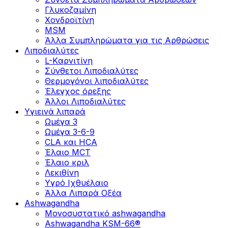
Γλυκοζαμίνη
Χονδροϊτίνη
MSM
Άλλα Συμπληρώματα για τις Αρθρώσεις
Λιποδιαλύτες
L-Kαρνιτίνη
Σύνθετοι Λιποδιαλύτες
Θερμογόνοι λιποδιαλύτες
Έλεγχος όρεξης
Άλλοι Λιποδιαλύτες
Υγιεινά λιπαρά
Ωμέγα 3
Ωμέγα 3-6-9
CLA και HCA
Έλαιο MCT
Έλαιο κριλ
Λεκιθίνη
Υγρό Ιχθυέλαιο
Άλλα Λιπαρά Οξέα
Ashwagandha
Μονοσυστατικό ashwagandha
Ashwagandha KSM-66®