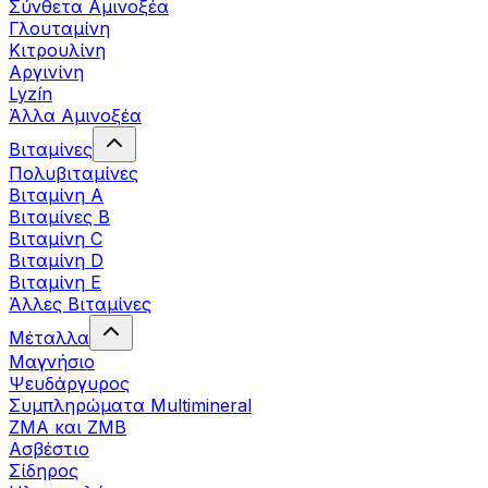
Σύνθετα Αμινοξέα
Γλουταμίνη
Κιτρουλίνη
Αργινίνη
Lyzín
Άλλα Αμινοξέα
Βιταμίνες
Πολυβιταμίνες
Βιταμίνη Α
Βιταμίνες Β
Βιταμίνη C
Βιταμίνη D
Βιταμίνη Ε
Άλλες Βιταμίνες
Μέταλλα
Μαγνήσιο
Ψευδάργυρος
Συμπληρώματα Multimineral
ZMA και ZMB
Ασβέστιο
Σίδηρος