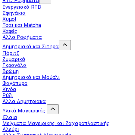
RTD Ροφήματα
Ενεργειακά RTD
Σφηνάκια
Χυμοί
Τσάι και Matcha
Καφές
Αλλα Ροφήματα
Δημητριακά και Σιτηρά
Πόριτζ
Ζυμαρικά
Γκρανόλα
Βρώμη
Δημητριακά και Μούσλι
Φαγόπυρο
Κινόα
Ρύζι
Άλλα Δημητριακά
Υλικά Μαγειρικής
Έλαια
Μείγματα Μαγειρικής και Ζαχαροπλαστικής
Αλεύρι