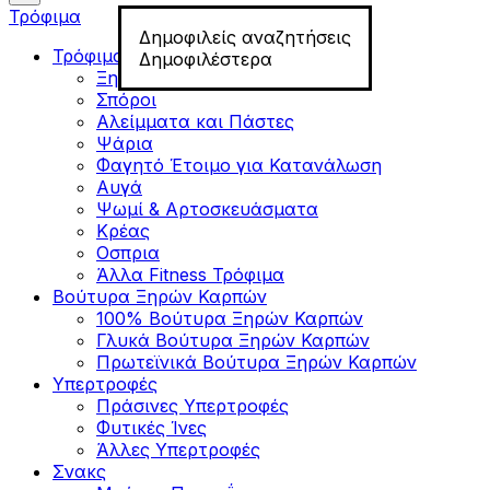
Τρόφιμα
Δημοφιλείς αναζητήσεις
Τρόφιμα για Fitness
Δημοφιλέστερα
Ξηροί Καρποί
Σπόροι
Αλείμματα και Πάστες
Ψάρια
Φαγητό Έτοιμο για Κατανάλωση
Αυγά
Ψωμί & Αρτοσκευάσματα
Κρέας
Οσπρια
Άλλα Fitness Τρόφιμα
Βούτυρα Ξηρών Καρπών
100% Βούτυρα Ξηρών Καρπών
Γλυκά Βούτυρα Ξηρών Καρπών
Πρωτεϊνικά Βούτυρα Ξηρών Καρπών
Υπερτροφές
Πράσινες Υπερτροφές
Φυτικές Ίνες
Άλλες Υπερτροφές
Σνακς