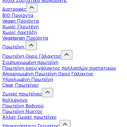
Άλλα Συστατικά Μαγειρικής
Διατροφές
BIO Προϊόντα
Vegan Προϊόντα
Χωρίς Γλουτένη
Χωρίς Λακτόζη
Vegetarian Προϊόντα
Πρωτεΐνη
Πρωτεΐνη Ορού Γάλακτος
Συμπυκνωμένη πρωτεΐνη
Πρωτεΐνη ορού γάλακτος πολλαπλών συστατικών
Απομονωμένη Πρωτεΐνη Ορού Γάλακτος
Υδρολυμένη Πρωτεΐνη
Clear Πρωτεΐνες
Ζωικές πρωτεΐνες
Κολλαγόνο
Πρωτεΐνη Βοδινού
Πρωτεΐνη Νυκτός
Άλλες ζωικές πρωτεΐνες
Υποκατάστατο Γεύματος