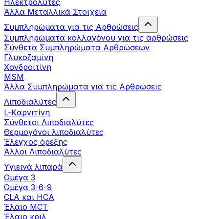
Ηλεκτρολύτες
Άλλα Mεταλλικά Στοιχεία
Συμπληρώματα για τις Αρθρώσεις
Συμπληρώματα κολλαγόνου για τις αρθρώσεις
Σύνθετα Συμπληρώματα Αρθρώσεων
Γλυκοζαμίνη
Χονδροϊτίνη
MSM
Άλλα Συμπληρώματα για τις Αρθρώσεις
Λιποδιαλύτες
L-Kαρνιτίνη
Σύνθετοι Λιποδιαλύτες
Θερμογόνοι λιποδιαλύτες
Έλεγχος όρεξης
Άλλοι Λιποδιαλύτες
Υγιεινά λιπαρά
Ωμέγα 3
Ωμέγα 3-6-9
CLA και HCA
Έλαιο MCT
Έλαιο κριλ