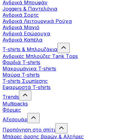
Ανδρικά Μπουφάν
Joggers & Παντελόνια
Ανδρικά Σορτς
Ανδρικά Λειτουργικά Ρούχα
Ανδρικά Μαγιό
Ανδρικά Εσώρουχα
Ανδρικά Καπέλα
T-shirts & Μπλουζάκια
Ανδρικές Mπλούζες Τank Τops
Φαρδιά T-shirts
Μακρυμάνικα T-shirts
Μαύρα T-shirts
T-shirts Συμπίεσης
Εφαρμοστά T-shirts
Trends
Multipacks
Φόρμες
Αξεσουάρ
Προπόνηση στο σπίτι
Μπάρες άρσης βαρών & Αλτήρες