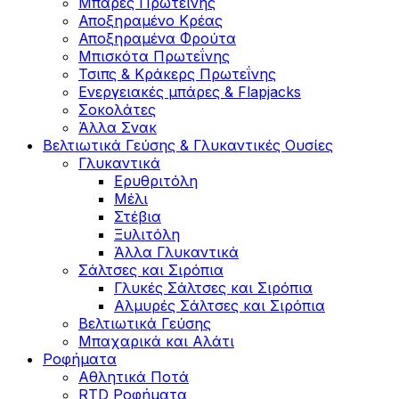
Μπάρες Πρωτεΐνης
Αποξηραμένο Κρέας
Αποξηραμένα Φρούτα
Μπισκότα Πρωτεΐνης
Τσιπς & Kράκερς Πρωτεΐνης
Ενεργειακές μπάρες & Flapjacks
Σοκολάτες
Άλλα Σνακ
Βελτιωτικά Γεύσης & Γλυκαντικές Ουσίες
Γλυκαντικά
Ερυθριτόλη
Μέλι
Στέβια
Ξυλιτόλη
Άλλα Γλυκαντικά
Σάλτσες και Σιρόπια
Γλυκές Σάλτσες και Σιρόπια
Αλμυρές Σάλτσες και Σιρόπια
Bελτιωτικά Γεύσης
Μπαχαρικά και Αλάτι
Ροφήματα
Αθλητικά Ποτά
RTD Ροφήματα