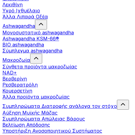
Λεκιθίνη
Υγρό Ιχθυέλαιο
Άλλα Λιπαρά Οξέα
Ashwagandha
Μονοσυστατικό ashwagandha
Ashwagandha KSM-66®
BIO ashwagandha
Σύμπλεγμα ashwagandha
Μακροζωία
Σύνθετα προϊόντα μακροζωίας
NAD+
Βερβερίνη
Ρεσβερατρόλη
Κουερσετίνη
Άλλα προϊόντα μακροζωίας
Συμπληρώματα Διατροφής ανάλογα τον στόχο
Αύξηση Μυϊκής Μάζας
Συμπληρώματα Aπώλειας Βάρους
Βελτίωση Απόδοσης
Υποστήριξη Ανοσοποιητικού Συστήματος