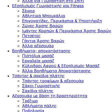
Άλλα για Γυμναστική στο Σπίτι
Εξοπλισμός Γυμναστικής και Fitness
Σέικερ
Αθλητικά Μπουκάλια
Επιγονατίδες, Περικάρπια & Υποστήριξη
Ζώνες Άρσης Βαρών
Ιμάντες Καρπών & Περικάρπια Άρσης Βαρών
Πετσέτες
Γάντια Άρσης Βαρών
Άλλα αξεσουάρ
Βοηθήματα- αποκατάστασης
Πιστόλια μασάζ
Εργαλεία μασάζ
Κύλινδροι Αφρού & Εξοπλισμός Μασάζ
Άλλα Βοηθήματα Αποκατάστασης
Τσάντες & σακίδια πλάτης
Τσάντες τροφίμων & αξεσουάρ
Σάκοι Γυμναστικής
Σακίδια πλάτης
Αξεσουάρ με βάση τη δραστηριότητα
Tρέξιμο
Αθλήματα πάλης
Ποδηλασία