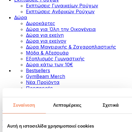
Εκπτώσεις Γυναικείων Ρούχων
Εκπτώσεις Aνδρικών Ρούχων
Δώρα
Δωροκάρτες
Δώρα για Όλη την Οικογένεια
Δώρα για εκείνη
Δώρα για εκείνον
Δώρα Μαγειρικής & Ζαχαροπλαστικής
Μόδα & Αξεσουάρ
Εξοπλισμός Γυμναστικής
Δώρα κάτω των 10€
Bestsellers
GymBeam Merch
Νέα Προϊόντα
Προσφορές
Κατηγορίες
Συναίνεση
Λεπτομέρειες
Σχετικά
Τρόφιμα
Τρόφιμα για Fitness
Ξηροί Καρποί
Αυτή η ιστοσελίδα χρησιμοποιεί cookies
Σπόροι