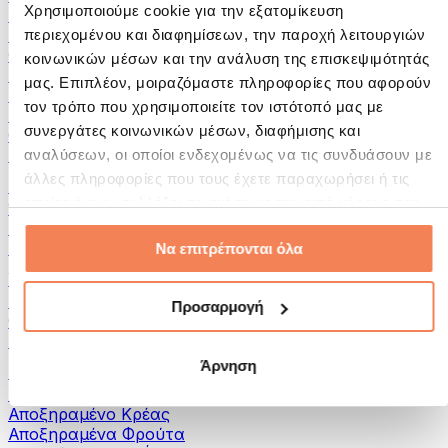
Χρησιμοποιούμε cookie για την εξατομίκευση
Αλείμματα και Πάστες
Ψάρια
περιεχομένου και διαφημίσεων, την παροχή λειτουργιών
Φαγητό Έτοιμο για Κατανάλωση
κοινωνικών μέσων και την ανάλυση της επισκεψιμότητάς
Αυγά
μας. Επιπλέον, μοιραζόμαστε πληροφορίες που αφορούν
Ψωμί & Αρτοσκευάσματα
τον τρόπο που χρησιμοποιείτε τον ιστότοπό μας με
Κρέας
συνεργάτες κοινωνικών μέσων, διαφήμισης και
Οσπρια
Άλλα Fitness Τρόφιμα
αναλύσεων, οι οποίοι ενδεχομένως να τις συνδυάσουν με
άλλες πληροφορίες που τους έχετε παραχωρήσει ή τις
Βούτυρα Ξηρών Καρπών
οποίες έχουν συλλέξει σε σχέση με την από μέρους σας
100% Βούτυρα Ξηρών Καρπών
χρήση των υπηρεσιών τους.
Γλυκά Βούτυρα Ξηρών Καρπών
Πρωτεϊνικά Βούτυρα Ξηρών Καρπών
Να επιτρέπονται όλα
Υπερτροφές
Πράσινες Υπερτροφές
Προσαρμογή
Φυτικές Ίνες
Άλλες Υπερτροφές
Άρνηση
Σνακς
Μπάρες Πρωτεΐνης
Αποξηραμένο Κρέας
Αποξηραμένα Φρούτα