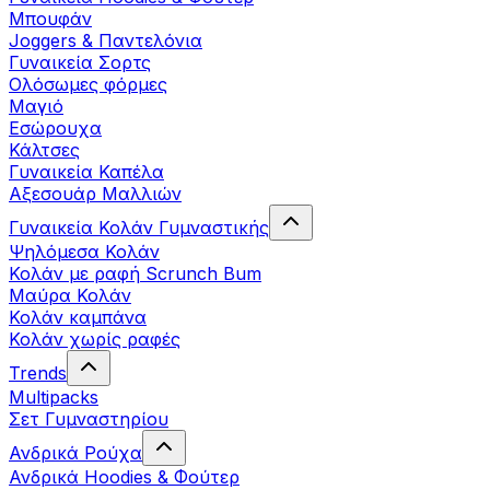
Μπουφάν
Joggers & Παντελόνια
Γυναικεία Σορτς
Ολόσωμες φόρμες
Μαγιό
Εσώρουχα
Κάλτσες
Γυναικεία Καπέλα
Αξεσουάρ Μαλλιών
Γυναικεία Κολάν Γυμναστικής
Ψηλόμεσα Κολάν
Κολάν με ραφή Scrunch Bum
Μαύρα Κολάν
Κολάν καμπάνα
Κολάν χωρίς ραφές
Trends
Multipacks
Σετ Γυμναστηρίου
Ανδρικά Ρούχα
Ανδρικά Hoodies & Φούτερ