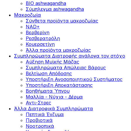
BIO ashwagandha
Σύμπλεγμα ashwagandha
Μακροζωία
Σύνθετα προϊόντα μακροζωίας
NAD+
Βερβερίνη
Ρεσβερατρόλη
Κουερσετίνη
Άλλα προϊόντα μακροζωίας
Συμπληρώματα Διατροφής ανάλογα τον στόχο
Αύξηση Μυϊκής Μάζας
Συμπληρώματα Aπώλειας Βάρους
Βελτίωση Απόδοσης
Υποστήριξη Ανοσοποιητικού Συστήματος
Yποστήριξη Αποκατάστασης
Βοηθήματα Ύπνου
Μαλλία - Νύχια - Δέρμα
Αντι-Στρες
Άλλα Διατροφικά Συμπληρώματα
Πεπτικά Ένζυμα
Προβιοτικά
Νοοτροπικά