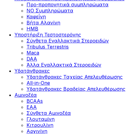
Προ-προπονητικά συμπληρώματα
ΝΟ Συμπληρώματα
Καφεΐνη
Βήτα Αλανίνη
HMB
Υποστήριξη Τεστοστερόνης
Σύνθετα Εναλλακτικά Στεροειδών
Tribulus Terrestris
Maca
DAA
Άλλα Εναλλακτικά Στεροειδών
Υδατάνθρακες
Υδατάνθρακες Ταχείας Απελευθέρωσης
All-in-One
Υδατάνθρακες Βραδείας Απελευθέρωσης
Αμινοξέα
BCAAs
EAA
Σύνθετα Αμινοξέα
Γλουταμίνη
Κιτρουλίνη
Αργινίνη