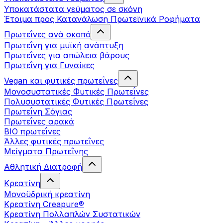
Υποκατάστατα γεύματος σε σκόνη
Έτοιμα προς Κατανάλωση Πρωτεϊνικά Ροφήματα
Πρωτεΐνες ανά σκοπό
Πρωτεΐνη για μυϊκή ανάπτυξη
Πρωτεΐνες για απώλεια βάρους
Πρωτεΐνη για Γυναίκες
Vegan και φυτικές πρωτεΐνες
Μονοσυστατικές Φυτικές Πρωτεΐνες
Πολυσυστατικές Φυτικές Πρωτεΐνες
Πρωτεΐνη Σόγιας
Πρωτεΐνες αρακά
ΒIO πρωτεΐνες
Άλλες φυτικές πρωτεΐνες
Μείγματα Πρωτεΐνης
Αθλητική Διατροφή
Κρεατίνη
Μονοϋδρική κρεατίνη
Κρεατίνη Creapure®
Κρεατίνη Πολλαπλών Συστατικών