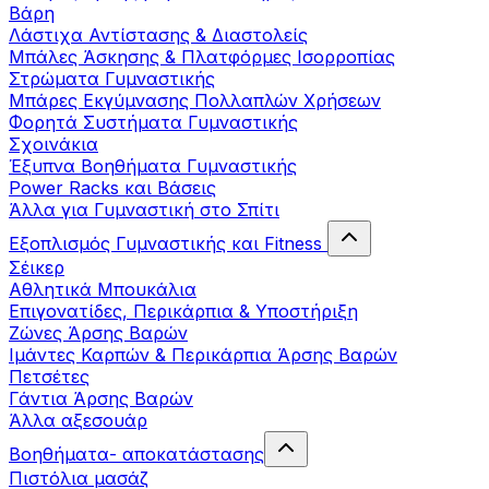
Βάρη
Λάστιχα Αντίστασης & Διαστολείς
Μπάλες Άσκησης & Πλατφόρμες Ισορροπίας
Στρώματα Γυμναστικής
Μπάρες Εκγύμνασης Πολλαπλών Χρήσεων
Φορητά Συστήματα Γυμναστικής
Σχοινάκια
Έξυπνα Βοηθήματα Γυμναστικής
Power Racks και Βάσεις
Άλλα για Γυμναστική στο Σπίτι
Εξοπλισμός Γυμναστικής και Fitness
Σέικερ
Αθλητικά Μπουκάλια
Επιγονατίδες, Περικάρπια & Υποστήριξη
Ζώνες Άρσης Βαρών
Ιμάντες Καρπών & Περικάρπια Άρσης Βαρών
Πετσέτες
Γάντια Άρσης Βαρών
Άλλα αξεσουάρ
Βοηθήματα- αποκατάστασης
Πιστόλια μασάζ