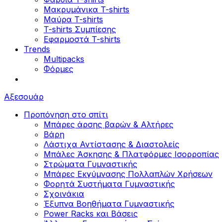
Μακρυμάνικα T-shirts
Μαύρα T-shirts
T-shirts Συμπίεσης
Εφαρμοστά T-shirts
Trends
Multipacks
Φόρμες
Αξεσουάρ
Προπόνηση στο σπίτι
Μπάρες άρσης βαρών & Αλτήρες
Βάρη
Λάστιχα Αντίστασης & Διαστολείς
Μπάλες Άσκησης & Πλατφόρμες Ισορροπίας
Στρώματα Γυμναστικής
Μπάρες Εκγύμνασης Πολλαπλών Χρήσεων
Φορητά Συστήματα Γυμναστικής
Σχοινάκια
Έξυπνα Βοηθήματα Γυμναστικής
Power Racks και Βάσεις