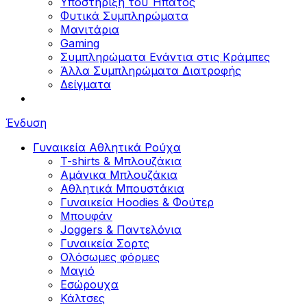
Υποστήριξη του Ήπατος
Φυτικά Συμπληρώματα
Μανιτάρια
Gaming
Συμπληρώματα Ενάντια στις Κράμπες
Άλλα Συμπληρώματα Διατροφής
Δείγματα
Ένδυση
Γυναικεία Αθλητικά Ρούχα
T-shirts & Μπλουζάκια
Αμάνικα Μπλουζάκια
Aθλητικά Μπουστάκια
Γυναικεία Hoodies & Φούτερ
Μπουφάν
Joggers & Παντελόνια
Γυναικεία Σορτς
Ολόσωμες φόρμες
Μαγιό
Εσώρουχα
Κάλτσες