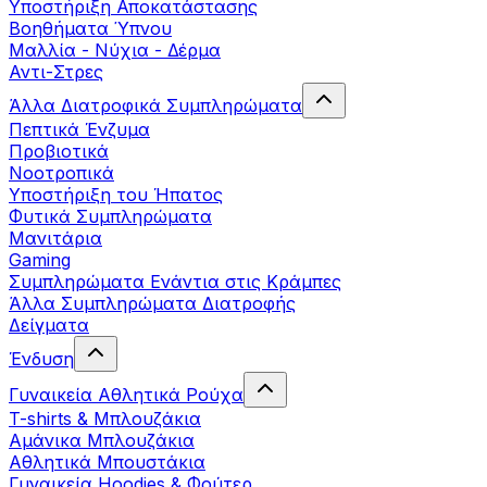
Yποστήριξη Αποκατάστασης
Βοηθήματα Ύπνου
Μαλλία - Νύχια - Δέρμα
Αντι-Στρες
Άλλα Διατροφικά Συμπληρώματα
Πεπτικά Ένζυμα
Προβιοτικά
Νοοτροπικά
Υποστήριξη του Ήπατος
Φυτικά Συμπληρώματα
Μανιτάρια
Gaming
Συμπληρώματα Ενάντια στις Κράμπες
Άλλα Συμπληρώματα Διατροφής
Δείγματα
Ένδυση
Γυναικεία Αθλητικά Ρούχα
T-shirts & Μπλουζάκια
Αμάνικα Μπλουζάκια
Aθλητικά Μπουστάκια
Γυναικεία Hoodies & Φούτερ