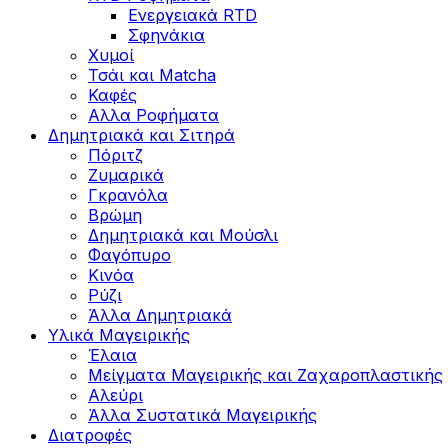
Ενεργειακά RTD
Σφηνάκια
Χυμοί
Τσάι και Matcha
Καφές
Αλλα Ροφήματα
Δημητριακά και Σιτηρά
Πόριτζ
Ζυμαρικά
Γκρανόλα
Βρώμη
Δημητριακά και Μούσλι
Φαγόπυρο
Κινόα
Ρύζι
Άλλα Δημητριακά
Υλικά Μαγειρικής
Έλαια
Μείγματα Μαγειρικής και Ζαχαροπλαστικής
Αλεύρι
Άλλα Συστατικά Μαγειρικής
Διατροφές