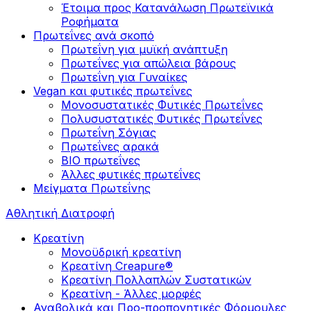
Έτοιμα προς Κατανάλωση Πρωτεϊνικά
Ροφήματα
Πρωτεΐνες ανά σκοπό
Πρωτεΐνη για μυϊκή ανάπτυξη
Πρωτεΐνες για απώλεια βάρους
Πρωτεΐνη για Γυναίκες
Vegan και φυτικές πρωτεΐνες
Μονοσυστατικές Φυτικές Πρωτεΐνες
Πολυσυστατικές Φυτικές Πρωτεΐνες
Πρωτεΐνη Σόγιας
Πρωτεΐνες αρακά
ΒIO πρωτεΐνες
Άλλες φυτικές πρωτεΐνες
Μείγματα Πρωτεΐνης
Αθλητική Διατροφή
Κρεατίνη
Μονοϋδρική κρεατίνη
Κρεατίνη Creapure®
Κρεατίνη Πολλαπλών Συστατικών
Κρεατίνη - Άλλες μορφές
Αναβολικά και Προ-προπονητικές Φόρμουλες