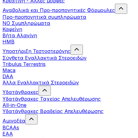
Κρεατίνη - Άλλες μορφές
Αναβολικά και Προ-προπονητικές Φόρμουλες
Προ-προπονητικά συμπληρώματα
ΝΟ Συμπληρώματα
Καφεΐνη
Βήτα Αλανίνη
HMB
Υποστήριξη Τεστοστερόνης
Σύνθετα Εναλλακτικά Στεροειδών
Tribulus Terrestris
Maca
DAA
Άλλα Εναλλακτικά Στεροειδών
Υδατάνθρακες
Υδατάνθρακες Ταχείας Απελευθέρωσης
All-in-One
Υδατάνθρακες Βραδείας Απελευθέρωσης
Αμινοξέα
BCAAs
EAA