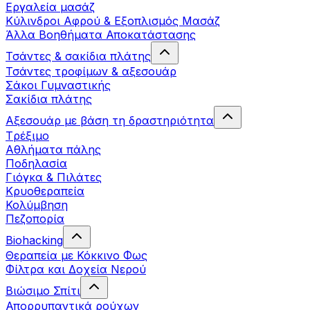
Εργαλεία μασάζ
Κύλινδροι Αφρού & Εξοπλισμός Μασάζ
Άλλα Βοηθήματα Αποκατάστασης
Τσάντες & σακίδια πλάτης
Τσάντες τροφίμων & αξεσουάρ
Σάκοι Γυμναστικής
Σακίδια πλάτης
Αξεσουάρ με βάση τη δραστηριότητα
Tρέξιμο
Αθλήματα πάλης
Ποδηλασία
Γιόγκα & Πιλάτες
Κρυοθεραπεία
Κολύμβηση
Πεζοπορία
Biohacking
Θεραπεία με Κόκκινο Φως
Φίλτρα και Δοχεία Νερού
Βιώσιμο Σπίτι
Απορρυπαντικά ρούχων