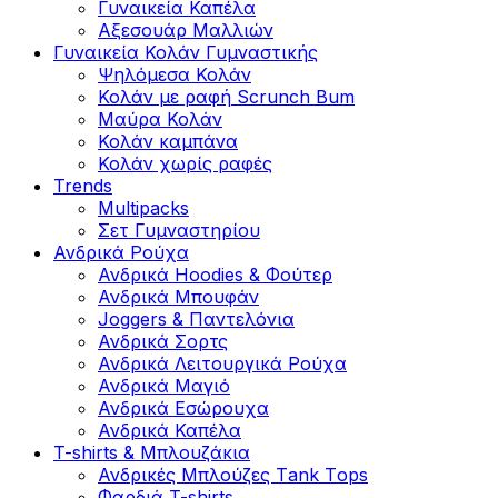
Γυναικεία Καπέλα
Αξεσουάρ Μαλλιών
Γυναικεία Κολάν Γυμναστικής
Ψηλόμεσα Κολάν
Κολάν με ραφή Scrunch Bum
Μαύρα Κολάν
Κολάν καμπάνα
Κολάν χωρίς ραφές
Trends
Multipacks
Σετ Γυμναστηρίου
Ανδρικά Ρούχα
Ανδρικά Hoodies & Φούτερ
Ανδρικά Μπουφάν
Joggers & Παντελόνια
Ανδρικά Σορτς
Ανδρικά Λειτουργικά Ρούχα
Ανδρικά Μαγιό
Ανδρικά Εσώρουχα
Ανδρικά Καπέλα
T-shirts & Μπλουζάκια
Ανδρικές Mπλούζες Τank Τops
Φαρδιά T-shirts