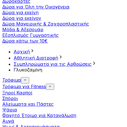
Δωροκάρτες
Δώρα για Όλη την Οικογένεια
Δώρα για εκείνη
Δώρα για εκείνον
Δώρα Μαγειρικής & Ζαχαροπλαστικής
Μόδα & Αξεσουάρ
Εξοπλισμός Γυμναστικής
Δώρα κάτω των 10€
Αρχική
Αθλητική Διατροφή
Συμπληρώματα για τις Αρθρώσεις
Γλυκοζαμίνη
Τρόφιμα
Τρόφιμα για Fitness
Ξηροί Καρποί
Σπόροι
Αλείμματα και Πάστες
Ψάρια
Φαγητό Έτοιμο για Κατανάλωση
Αυγά
Ψωμί & Αρτοσκευάσματα