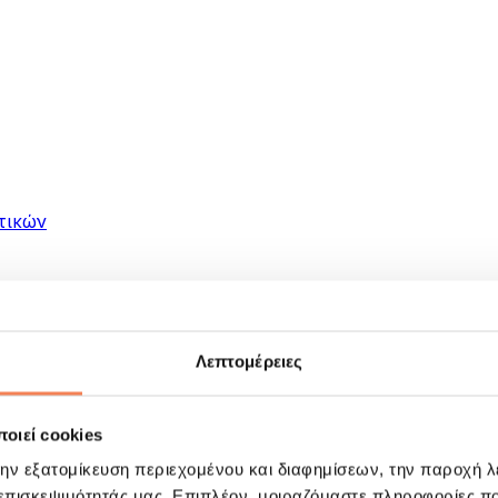
τικών
Λεπτομέρειες
οιεί cookies
ματα
την εξατομίκευση περιεχομένου και διαφημίσεων, την παροχή 
 επισκεψιμότητάς μας. Επιπλέον, μοιραζόμαστε πληροφορίες π