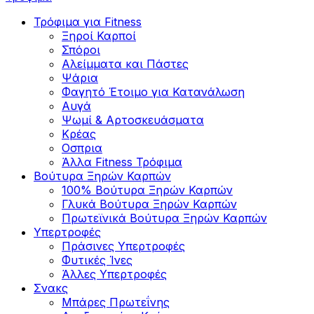
Τρόφιμα για Fitness
Ξηροί Καρποί
Σπόροι
Αλείμματα και Πάστες
Ψάρια
Φαγητό Έτοιμο για Κατανάλωση
Αυγά
Ψωμί & Αρτοσκευάσματα
Κρέας
Οσπρια
Άλλα Fitness Τρόφιμα
Βούτυρα Ξηρών Καρπών
100% Βούτυρα Ξηρών Καρπών
Γλυκά Βούτυρα Ξηρών Καρπών
Πρωτεϊνικά Βούτυρα Ξηρών Καρπών
Υπερτροφές
Πράσινες Υπερτροφές
Φυτικές Ίνες
Άλλες Υπερτροφές
Σνακς
Μπάρες Πρωτεΐνης