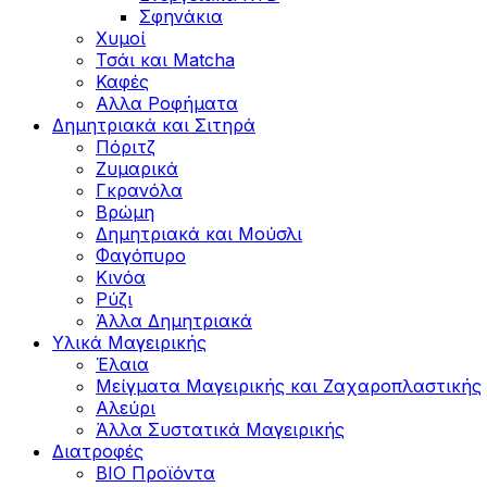
Σφηνάκια
Χυμοί
Τσάι και Matcha
Καφές
Αλλα Ροφήματα
Δημητριακά και Σιτηρά
Πόριτζ
Ζυμαρικά
Γκρανόλα
Βρώμη
Δημητριακά και Μούσλι
Φαγόπυρο
Κινόα
Ρύζι
Άλλα Δημητριακά
Υλικά Μαγειρικής
Έλαια
Μείγματα Μαγειρικής και Ζαχαροπλαστικής
Αλεύρι
Άλλα Συστατικά Μαγειρικής
Διατροφές
BIO Προϊόντα