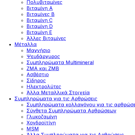
Πολυβιταμίνες
Βιταμίνη Α
Βιταμίνες Β
Βιταμίνη C
Βιταμίνη D
Βιταμίνη Ε
Άλλες Βιταμίνες
Μέταλλα
Μαγνήσιο
Ψευδάργυρος
Συμπληρώματα Multimineral
ZMA και ZMB
Ασβέστιο
Σίδηρος
Ηλεκτρολύτες
Άλλα Mεταλλικά Στοιχεία
Συμπληρώματα για τις Αρθρώσεις
Συμπληρώματα κολλαγόνου για τις αρθρώσε
Σύνθετα Συμπληρώματα Αρθρώσεων
Γλυκοζαμίνη
Χονδροϊτίνη
MSM
Άλλα Συμπληρώματα για τις Αρθρώσεις