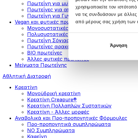
Πρωτεΐνη για μυϊκή ανάπτυξη
χρησιμοποιείτε τον ιστότοπ
Πρωτεΐνες για απώλεια βάρους
να τις συνδυάσουν με άλλες
Πρωτεΐνη για Γυναίκες
Vegan και φυτικές πρωτεΐνες
από μέρους σας χρήση των 
Μονοσυστατικές Φυτικές Πρωτεΐνες
Πολυσυστατικές Φυτικές Πρωτεΐνες
Πρωτεΐνη Σόγιας
Άρνηση
Πρωτεΐνες αρακά
ΒIO πρωτεΐνες
Άλλες φυτικές πρωτεΐνες
Μείγματα Πρωτεΐνης
Αθλητική Διατροφή
Κρεατίνη
Μονοϋδρική κρεατίνη
Κρεατίνη Creapure®
Κρεατίνη Πολλαπλών Συστατικών
Κρεατίνη - Άλλες μορφές
Αναβολικά και Προ-προπονητικές Φόρμουλες
Προ-προπονητικά συμπληρώματα
ΝΟ Συμπληρώματα
Καφεΐνη