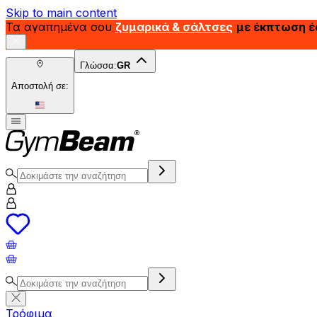
Skip to main content
Τα αγαπημένα σου
ζυμαρικά & σάλτσες
με έκπτωση 
Γλώσσα:
GR
Αποστολή σε:
Τρόφιμα