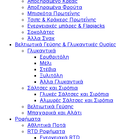
Αποξηραμένο Κρέας
Αποξηραμένα Φρούτα
Μπισκότα Πρωτεΐνης
Τσιπς & Kράκερς Πρωτεΐνης
Ενεργειακές μπάρες & Flapjacks
Σοκολάτες
Άλλα Σνακ
Βελτιωτικά Γεύσης & Γλυκαντικές Ουσίες
Γλυκαντικά
Ερυθριτόλη
Μέλι
Στέβια
Ξυλιτόλη
Άλλα Γλυκαντικά
Σάλτσες και Σιρόπια
Γλυκές Σάλτσες και Σιρόπια
Αλμυρές Σάλτσες και Σιρόπια
Bελτιωτικά Γεύσης
Μπαχαρικά και Αλάτι
Ροφήματα
Αθλητικά Ποτά
RTD Ροφήματα
Ενεργειακά RTD