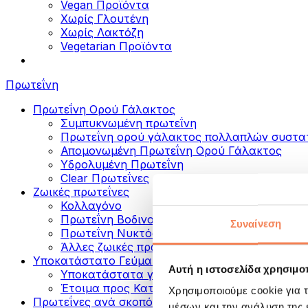
Vegan Προϊόντα
Χωρίς Γλουτένη
Χωρίς Λακτόζη
Vegetarian Προϊόντα
Πρωτεΐνη
Πρωτεΐνη Ορού Γάλακτος
Συμπυκνωμένη πρωτεΐνη
Πρωτεΐνη ορού γάλακτος πολλαπλών συστα
Απομονωμένη Πρωτεΐνη Ορού Γάλακτος
Υδρολυμένη Πρωτεΐνη
Clear Πρωτεΐνες
Ζωικές πρωτεΐνες
Κολλαγόνο
Πρωτεΐνη Βοδινού
Συναίνεση
Πρωτεΐνη Νυκτός
Άλλες ζωικές πρωτεΐνες
Υποκατάστατο Γεύματος
Αυτή η ιστοσελίδα χρησιμοπ
Υποκατάστατα γεύματος σε σκόνη
Έτοιμα προς Κατανάλωση Πρωτεϊνικά Ροφή
Χρησιμοποιούμε cookie για 
Πρωτεΐνες ανά σκοπό
μέσων και την ανάλυση της