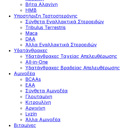
Βήτα Αλανίνη
HMB
Υποστήριξη Τεστοστερόνης
Σύνθετα Εναλλακτικά Στεροειδών
Tribulus Terrestris
Maca
DAA
Άλλα Εναλλακτικά Στεροειδών
Υδατάνθρακες
Υδατάνθρακες Ταχείας Απελευθέρωσης
All-in-One
Υδατάνθρακες Βραδείας Απελευθέρωσης
Αμινοξέα
BCAAs
EAA
Σύνθετα Αμινοξέα
Γλουταμίνη
Κιτρουλίνη
Αργινίνη
Lyzín
Άλλα Αμινοξέα
Βιταμίνες