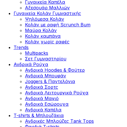
Γυναικεία Καπέλα
Αξεσουάρ Μαλλιών
Γυναικεία Κολάν Γυμναστικής
Ψηλόμεσα Κολάν
Κολάν με ραφή Scrunch Bum
Μαύρα Κολάν
Κολάν καμπάνα
Κολάν χωρίς ραφές
Trends
Multipacks
Σετ Γυμναστηρίου
Ανδρικά Ρούχα
Ανδρικά Hoodies & Φούτερ
Ανδρικά Μπουφάν
Joggers & Παντελόνια
Ανδρικά Σορτς
Ανδρικά Λειτουργικά Ρούχα
Ανδρικά Μαγιό
Ανδρικά Εσώρουχα
Ανδρικά Καπέλα
T-shirts & Μπλουζάκια
Ανδρικές Mπλούζες Τank Τops
Φαρδιά T-shirts