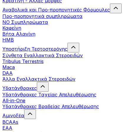
Κρεατίνη - Άλλες μορφές
Αναβολικά και Προ-προπονητικές Φόρμουλες
Προ-προπονητικά συμπληρώματα
ΝΟ Συμπληρώματα
Καφεΐνη
Βήτα Αλανίνη
HMB
Υποστήριξη Τεστοστερόνης
Σύνθετα Εναλλακτικά Στεροειδών
Tribulus Terrestris
Maca
DAA
Άλλα Εναλλακτικά Στεροειδών
Υδατάνθρακες
Υδατάνθρακες Ταχείας Απελευθέρωσης
All-in-One
Υδατάνθρακες Βραδείας Απελευθέρωσης
Αμινοξέα
BCAAs
EAA