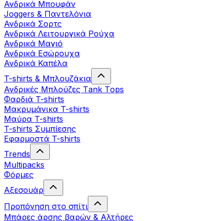
Ανδρικά Μπουφάν
Joggers & Παντελόνια
Ανδρικά Σορτς
Ανδρικά Λειτουργικά Ρούχα
Ανδρικά Μαγιό
Ανδρικά Εσώρουχα
Ανδρικά Καπέλα
T-shirts & Μπλουζάκια
Ανδρικές Mπλούζες Τank Τops
Φαρδιά T-shirts
Μακρυμάνικα T-shirts
Μαύρα T-shirts
T-shirts Συμπίεσης
Εφαρμοστά T-shirts
Trends
Multipacks
Φόρμες
Αξεσουάρ
Προπόνηση στο σπίτι
Μπάρες άρσης βαρών & Αλτήρες