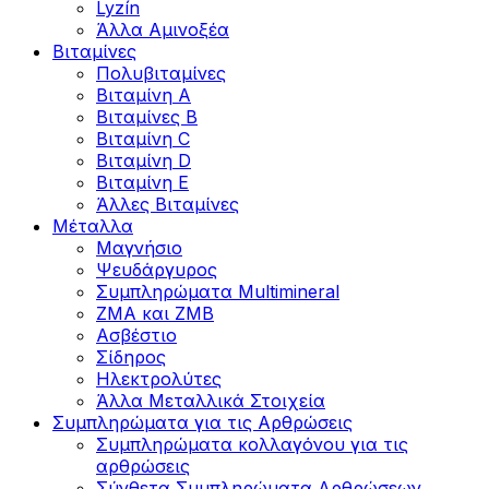
Lyzín
Άλλα Αμινοξέα
Βιταμίνες
Πολυβιταμίνες
Βιταμίνη Α
Βιταμίνες Β
Βιταμίνη C
Βιταμίνη D
Βιταμίνη Ε
Άλλες Βιταμίνες
Μέταλλα
Μαγνήσιο
Ψευδάργυρος
Συμπληρώματα Multimineral
ZMA και ZMB
Ασβέστιο
Σίδηρος
Ηλεκτρολύτες
Άλλα Mεταλλικά Στοιχεία
Συμπληρώματα για τις Αρθρώσεις
Συμπληρώματα κολλαγόνου για τις
αρθρώσεις
Σύνθετα Συμπληρώματα Αρθρώσεων