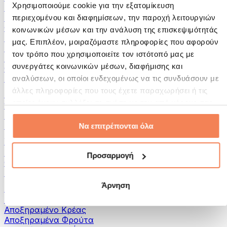
Χρησιμοποιούμε cookie για την εξατομίκευση
Αλείμματα και Πάστες
Ψάρια
περιεχομένου και διαφημίσεων, την παροχή λειτουργιών
Φαγητό Έτοιμο για Κατανάλωση
κοινωνικών μέσων και την ανάλυση της επισκεψιμότητάς
Αυγά
μας. Επιπλέον, μοιραζόμαστε πληροφορίες που αφορούν
Ψωμί & Αρτοσκευάσματα
τον τρόπο που χρησιμοποιείτε τον ιστότοπό μας με
Κρέας
συνεργάτες κοινωνικών μέσων, διαφήμισης και
Οσπρια
Άλλα Fitness Τρόφιμα
αναλύσεων, οι οποίοι ενδεχομένως να τις συνδυάσουν με
άλλες πληροφορίες που τους έχετε παραχωρήσει ή τις
Βούτυρα Ξηρών Καρπών
οποίες έχουν συλλέξει σε σχέση με την από μέρους σας
100% Βούτυρα Ξηρών Καρπών
χρήση των υπηρεσιών τους.
Γλυκά Βούτυρα Ξηρών Καρπών
Πρωτεϊνικά Βούτυρα Ξηρών Καρπών
Να επιτρέπονται όλα
Υπερτροφές
Πράσινες Υπερτροφές
Προσαρμογή
Φυτικές Ίνες
Άλλες Υπερτροφές
Άρνηση
Σνακς
Μπάρες Πρωτεΐνης
Αποξηραμένο Κρέας
Αποξηραμένα Φρούτα