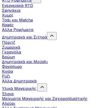
RTD Ροφήματα
Ενεργειακά RTD
Σφηνάκια
Χυμοί
Τσάι και Matcha
Καφές
Αλλα Ροφήματα
Δημητριακά και Σιτηρά
Πόριτζ
Ζυμαρικά
Γκρανόλα
Βρώμη
Δημητριακά και Μούσλι
Φαγόπυρο
Κινόα
Ρύζι
Άλλα Δημητριακά
Υλικά Μαγειρικής
Έλαια
Μείγματα Μαγειρικής και Ζαχαροπλαστικής
Αλεύρι