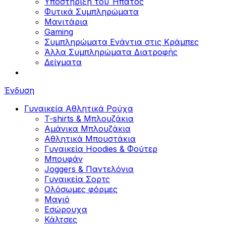
Υποστήριξη του Ήπατος
Φυτικά Συμπληρώματα
Μανιτάρια
Gaming
Συμπληρώματα Ενάντια στις Κράμπες
Άλλα Συμπληρώματα Διατροφής
Δείγματα
Ένδυση
Γυναικεία Αθλητικά Ρούχα
T-shirts & Μπλουζάκια
Αμάνικα Μπλουζάκια
Aθλητικά Μπουστάκια
Γυναικεία Hoodies & Φούτερ
Μπουφάν
Joggers & Παντελόνια
Γυναικεία Σορτς
Ολόσωμες φόρμες
Μαγιό
Εσώρουχα
Κάλτσες