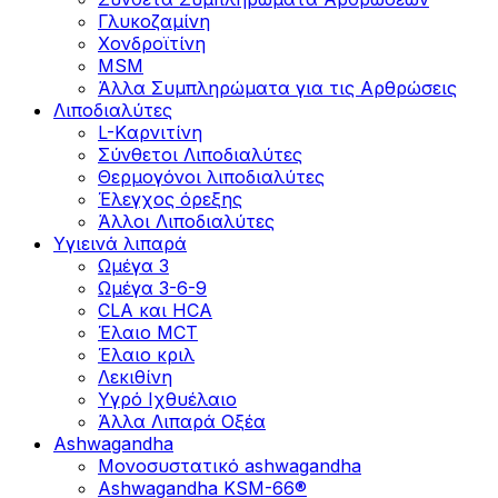
Γλυκοζαμίνη
Χονδροϊτίνη
MSM
Άλλα Συμπληρώματα για τις Αρθρώσεις
Λιποδιαλύτες
L-Kαρνιτίνη
Σύνθετοι Λιποδιαλύτες
Θερμογόνοι λιποδιαλύτες
Έλεγχος όρεξης
Άλλοι Λιποδιαλύτες
Υγιεινά λιπαρά
Ωμέγα 3
Ωμέγα 3-6-9
CLA και HCA
Έλαιο MCT
Έλαιο κριλ
Λεκιθίνη
Υγρό Ιχθυέλαιο
Άλλα Λιπαρά Οξέα
Ashwagandha
Μονοσυστατικό ashwagandha
Ashwagandha KSM-66®