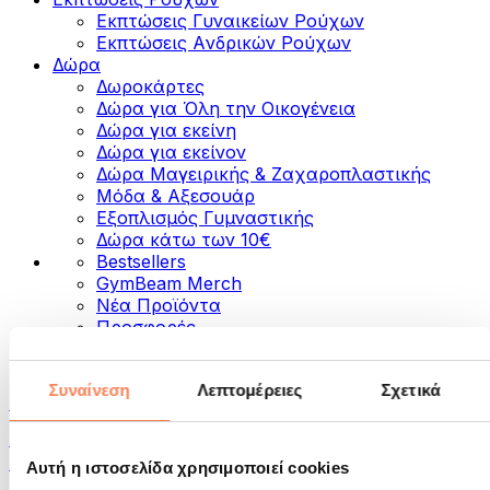
Εκπτώσεις Γυναικείων Ρούχων
Εκπτώσεις Aνδρικών Ρούχων
Δώρα
Δωροκάρτες
Δώρα για Όλη την Οικογένεια
Δώρα για εκείνη
Δώρα για εκείνον
Δώρα Μαγειρικής & Ζαχαροπλαστικής
Μόδα & Αξεσουάρ
Εξοπλισμός Γυμναστικής
Δώρα κάτω των 10€
Bestsellers
GymBeam Merch
Νέα Προϊόντα
Προσφορές
Κατηγορίες
Συναίνεση
Λεπτομέρειες
Σχετικά
Τρόφιμα
Τρόφιμα για Fitness
Ξηροί Καρποί
Αυτή η ιστοσελίδα χρησιμοποιεί cookies
Σπόροι