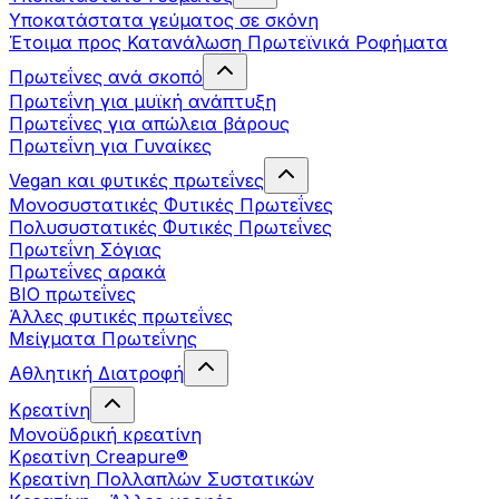
Υποκατάστατα γεύματος σε σκόνη
Έτοιμα προς Κατανάλωση Πρωτεϊνικά Ροφήματα
Πρωτεΐνες ανά σκοπό
Πρωτεΐνη για μυϊκή ανάπτυξη
Πρωτεΐνες για απώλεια βάρους
Πρωτεΐνη για Γυναίκες
Vegan και φυτικές πρωτεΐνες
Μονοσυστατικές Φυτικές Πρωτεΐνες
Πολυσυστατικές Φυτικές Πρωτεΐνες
Πρωτεΐνη Σόγιας
Πρωτεΐνες αρακά
ΒIO πρωτεΐνες
Άλλες φυτικές πρωτεΐνες
Μείγματα Πρωτεΐνης
Αθλητική Διατροφή
Κρεατίνη
Μονοϋδρική κρεατίνη
Κρεατίνη Creapure®
Κρεατίνη Πολλαπλών Συστατικών