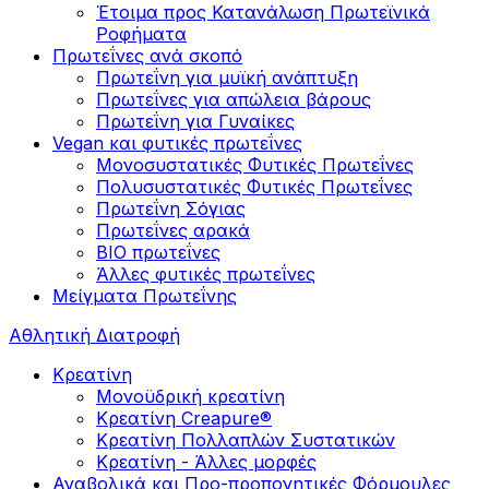
Έτοιμα προς Κατανάλωση Πρωτεϊνικά
Ροφήματα
Πρωτεΐνες ανά σκοπό
Πρωτεΐνη για μυϊκή ανάπτυξη
Πρωτεΐνες για απώλεια βάρους
Πρωτεΐνη για Γυναίκες
Vegan και φυτικές πρωτεΐνες
Μονοσυστατικές Φυτικές Πρωτεΐνες
Πολυσυστατικές Φυτικές Πρωτεΐνες
Πρωτεΐνη Σόγιας
Πρωτεΐνες αρακά
ΒIO πρωτεΐνες
Άλλες φυτικές πρωτεΐνες
Μείγματα Πρωτεΐνης
Αθλητική Διατροφή
Κρεατίνη
Μονοϋδρική κρεατίνη
Κρεατίνη Creapure®
Κρεατίνη Πολλαπλών Συστατικών
Κρεατίνη - Άλλες μορφές
Αναβολικά και Προ-προπονητικές Φόρμουλες