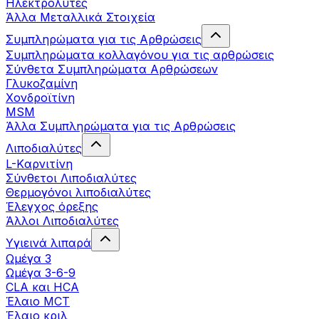
Ηλεκτρολύτες
Άλλα Mεταλλικά Στοιχεία
Συμπληρώματα για τις Αρθρώσεις
Συμπληρώματα κολλαγόνου για τις αρθρώσεις
Σύνθετα Συμπληρώματα Αρθρώσεων
Γλυκοζαμίνη
Χονδροϊτίνη
MSM
Άλλα Συμπληρώματα για τις Αρθρώσεις
Λιποδιαλύτες
L-Kαρνιτίνη
Σύνθετοι Λιποδιαλύτες
Θερμογόνοι λιποδιαλύτες
Έλεγχος όρεξης
Άλλοι Λιποδιαλύτες
Υγιεινά λιπαρά
Ωμέγα 3
Ωμέγα 3-6-9
CLA και HCA
Έλαιο MCT
Έλαιο κριλ