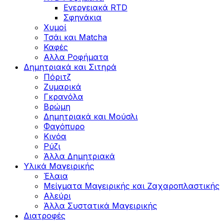
Ενεργειακά RTD
Σφηνάκια
Χυμοί
Τσάι και Matcha
Καφές
Αλλα Ροφήματα
Δημητριακά και Σιτηρά
Πόριτζ
Ζυμαρικά
Γκρανόλα
Βρώμη
Δημητριακά και Μούσλι
Φαγόπυρο
Κινόα
Ρύζι
Άλλα Δημητριακά
Υλικά Μαγειρικής
Έλαια
Μείγματα Μαγειρικής και Ζαχαροπλαστικής
Αλεύρι
Άλλα Συστατικά Μαγειρικής
Διατροφές