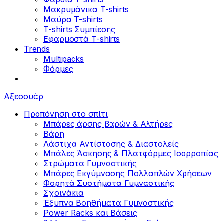
Μακρυμάνικα T-shirts
Μαύρα T-shirts
T-shirts Συμπίεσης
Εφαρμοστά T-shirts
Trends
Multipacks
Φόρμες
Αξεσουάρ
Προπόνηση στο σπίτι
Μπάρες άρσης βαρών & Αλτήρες
Βάρη
Λάστιχα Αντίστασης & Διαστολείς
Μπάλες Άσκησης & Πλατφόρμες Ισορροπίας
Στρώματα Γυμναστικής
Μπάρες Εκγύμνασης Πολλαπλών Χρήσεων
Φορητά Συστήματα Γυμναστικής
Σχοινάκια
Έξυπνα Βοηθήματα Γυμναστικής
Power Racks και Βάσεις