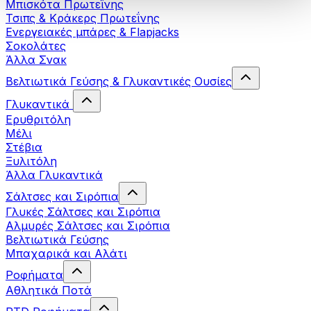
Μπισκότα Πρωτεΐνης
Τσιπς & Kράκερς Πρωτεΐνης
Ενεργειακές μπάρες & Flapjacks
Σοκολάτες
Άλλα Σνακ
Βελτιωτικά Γεύσης & Γλυκαντικές Ουσίες
Γλυκαντικά
Ερυθριτόλη
Μέλι
Στέβια
Ξυλιτόλη
Άλλα Γλυκαντικά
Σάλτσες και Σιρόπια
Γλυκές Σάλτσες και Σιρόπια
Αλμυρές Σάλτσες και Σιρόπια
Bελτιωτικά Γεύσης
Μπαχαρικά και Αλάτι
Ροφήματα
Αθλητικά Ποτά