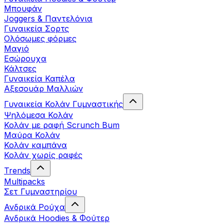
Μπουφάν
Joggers & Παντελόνια
Γυναικεία Σορτς
Ολόσωμες φόρμες
Μαγιό
Εσώρουχα
Κάλτσες
Γυναικεία Καπέλα
Αξεσουάρ Μαλλιών
Γυναικεία Κολάν Γυμναστικής
Ψηλόμεσα Κολάν
Κολάν με ραφή Scrunch Bum
Μαύρα Κολάν
Κολάν καμπάνα
Κολάν χωρίς ραφές
Trends
Multipacks
Σετ Γυμναστηρίου
Ανδρικά Ρούχα
Ανδρικά Hoodies & Φούτερ