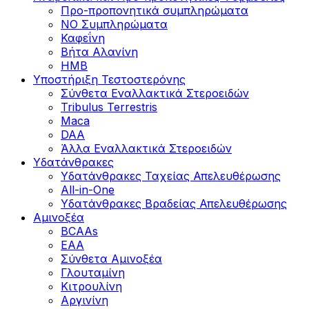
Προ-προπονητικά συμπληρώματα
ΝΟ Συμπληρώματα
Καφεΐνη
Βήτα Αλανίνη
HMB
Υποστήριξη Τεστοστερόνης
Σύνθετα Εναλλακτικά Στεροειδών
Tribulus Terrestris
Maca
DAA
Άλλα Εναλλακτικά Στεροειδών
Υδατάνθρακες
Υδατάνθρακες Ταχείας Απελευθέρωσης
All-in-One
Υδατάνθρακες Βραδείας Απελευθέρωσης
Αμινοξέα
BCAAs
EAA
Σύνθετα Αμινοξέα
Γλουταμίνη
Κιτρουλίνη
Αργινίνη