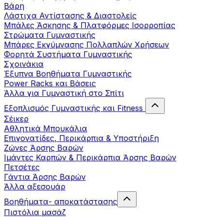
Βάρη
Λάστιχα Αντίστασης & Διαστολείς
Μπάλες Άσκησης & Πλατφόρμες Ισορροπίας
Στρώματα Γυμναστικής
Μπάρες Εκγύμνασης Πολλαπλών Χρήσεων
Φορητά Συστήματα Γυμναστικής
Σχοινάκια
Έξυπνα Βοηθήματα Γυμναστικής
Power Racks και Βάσεις
Άλλα για Γυμναστική στο Σπίτι
Εξοπλισμός Γυμναστικής και Fitness
Σέικερ
Αθλητικά Μπουκάλια
Επιγονατίδες, Περικάρπια & Υποστήριξη
Ζώνες Άρσης Βαρών
Ιμάντες Καρπών & Περικάρπια Άρσης Βαρών
Πετσέτες
Γάντια Άρσης Βαρών
Άλλα αξεσουάρ
Βοηθήματα- αποκατάστασης
Πιστόλια μασάζ