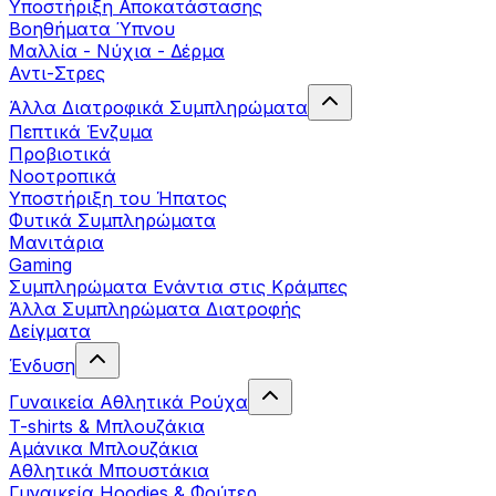
Yποστήριξη Αποκατάστασης
Βοηθήματα Ύπνου
Μαλλία - Νύχια - Δέρμα
Αντι-Στρες
Άλλα Διατροφικά Συμπληρώματα
Πεπτικά Ένζυμα
Προβιοτικά
Νοοτροπικά
Υποστήριξη του Ήπατος
Φυτικά Συμπληρώματα
Μανιτάρια
Gaming
Συμπληρώματα Ενάντια στις Κράμπες
Άλλα Συμπληρώματα Διατροφής
Δείγματα
Ένδυση
Γυναικεία Αθλητικά Ρούχα
T-shirts & Μπλουζάκια
Αμάνικα Μπλουζάκια
Aθλητικά Μπουστάκια
Γυναικεία Hoodies & Φούτερ