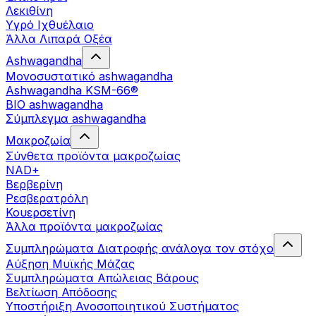
Λεκιθίνη
Υγρό Ιχθυέλαιο
Άλλα Λιπαρά Οξέα
Ashwagandha
Μονοσυστατικό ashwagandha
Ashwagandha KSM-66®
BIO ashwagandha
Σύμπλεγμα ashwagandha
Μακροζωία
Σύνθετα προϊόντα μακροζωίας
NAD+
Βερβερίνη
Ρεσβερατρόλη
Κουερσετίνη
Άλλα προϊόντα μακροζωίας
Συμπληρώματα Διατροφής ανάλογα τον στόχο
Αύξηση Μυϊκής Μάζας
Συμπληρώματα Aπώλειας Βάρους
Βελτίωση Απόδοσης
Υποστήριξη Ανοσοποιητικού Συστήματος