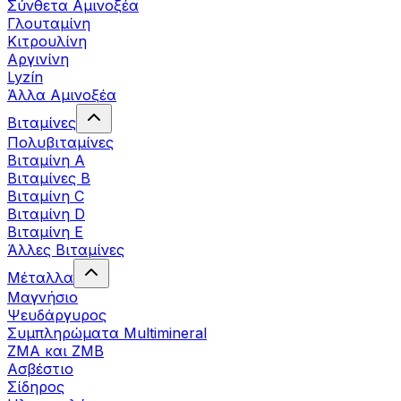
Σύνθετα Αμινοξέα
Γλουταμίνη
Κιτρουλίνη
Αργινίνη
Lyzín
Άλλα Αμινοξέα
Βιταμίνες
Πολυβιταμίνες
Βιταμίνη Α
Βιταμίνες Β
Βιταμίνη C
Βιταμίνη D
Βιταμίνη Ε
Άλλες Βιταμίνες
Μέταλλα
Μαγνήσιο
Ψευδάργυρος
Συμπληρώματα Multimineral
ZMA και ZMB
Ασβέστιο
Σίδηρος