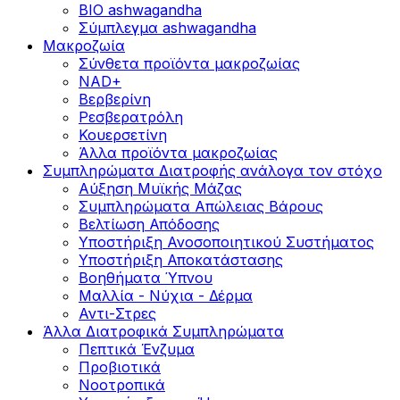
BIO ashwagandha
Σύμπλεγμα ashwagandha
Μακροζωία
Σύνθετα προϊόντα μακροζωίας
NAD+
Βερβερίνη
Ρεσβερατρόλη
Κουερσετίνη
Άλλα προϊόντα μακροζωίας
Συμπληρώματα Διατροφής ανάλογα τον στόχο
Αύξηση Μυϊκής Μάζας
Συμπληρώματα Aπώλειας Βάρους
Βελτίωση Απόδοσης
Υποστήριξη Ανοσοποιητικού Συστήματος
Yποστήριξη Αποκατάστασης
Βοηθήματα Ύπνου
Μαλλία - Νύχια - Δέρμα
Αντι-Στρες
Άλλα Διατροφικά Συμπληρώματα
Πεπτικά Ένζυμα
Προβιοτικά
Νοοτροπικά