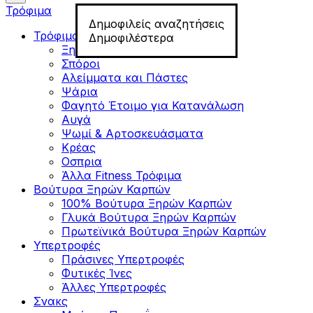
Τρόφιμα
Δημοφιλείς αναζητήσεις
Τρόφιμα για Fitness
Δημοφιλέστερα
Ξηροί Καρποί
Σπόροι
Αλείμματα και Πάστες
Ψάρια
Φαγητό Έτοιμο για Κατανάλωση
Αυγά
Ψωμί & Αρτοσκευάσματα
Κρέας
Οσπρια
Άλλα Fitness Τρόφιμα
Βούτυρα Ξηρών Καρπών
100% Βούτυρα Ξηρών Καρπών
Γλυκά Βούτυρα Ξηρών Καρπών
Πρωτεϊνικά Βούτυρα Ξηρών Καρπών
Υπερτροφές
Πράσινες Υπερτροφές
Φυτικές Ίνες
Άλλες Υπερτροφές
Σνακς