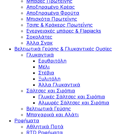
Μπάρες Πρωτεΐνης
Αποξηραμένο Κρέας
Αποξηραμένα Φρούτα
Μπισκότα Πρωτεΐνης
Τσιπς & Kράκερς Πρωτεΐνης
Ενεργειακές μπάρες & Flapjacks
Σοκολάτες
Άλλα Σνακ
Βελτιωτικά Γεύσης & Γλυκαντικές Ουσίες
Γλυκαντικά
Ερυθριτόλη
Μέλι
Στέβια
Ξυλιτόλη
Άλλα Γλυκαντικά
Σάλτσες και Σιρόπια
Γλυκές Σάλτσες και Σιρόπια
Αλμυρές Σάλτσες και Σιρόπια
Bελτιωτικά Γεύσης
Μπαχαρικά και Αλάτι
Ροφήματα
Αθλητικά Ποτά
RTD Ροφήματα