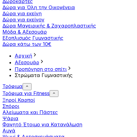
Δωροκάρτες
Δώρα για Όλη την Οικογένεια
Δώρα για εκείνη
Δώρα για εκείνον
Δώρα Μαγειρικής & Ζαχαροπλαστικής
Μόδα & Αξεσουάρ
Εξοπλισμός Γυμναστικής
Δώρα κάτω των 10€
Αρχική
Αξεσουάρ
Προπόνηση στο σπίτι
Στρώματα Γυμναστικής
Τρόφιμα
Τρόφιμα για Fitness
Ξηροί Καρποί
Σπόροι
Αλείμματα και Πάστες
Ψάρια
Φαγητό Έτοιμο για Κατανάλωση
Αυγά
Ψωμί & Αρτοσκευάσματα