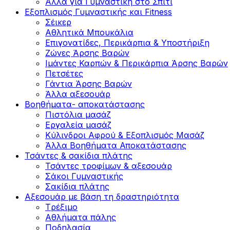
Άλλα για Γυμναστική στο Σπίτι
Εξοπλισμός Γυμναστικής και Fitness
Σέικερ
Αθλητικά Μπουκάλια
Επιγονατίδες, Περικάρπια & Υποστήριξη
Ζώνες Άρσης Βαρών
Ιμάντες Καρπών & Περικάρπια Άρσης Βαρών
Πετσέτες
Γάντια Άρσης Βαρών
Άλλα αξεσουάρ
Βοηθήματα- αποκατάστασης
Πιστόλια μασάζ
Εργαλεία μασάζ
Κύλινδροι Αφρού & Εξοπλισμός Μασάζ
Άλλα Βοηθήματα Αποκατάστασης
Τσάντες & σακίδια πλάτης
Τσάντες τροφίμων & αξεσουάρ
Σάκοι Γυμναστικής
Σακίδια πλάτης
Αξεσουάρ με βάση τη δραστηριότητα
Tρέξιμο
Αθλήματα πάλης
Ποδηλασία