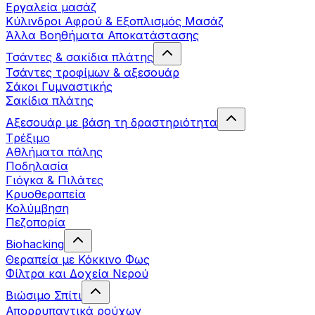
Εργαλεία μασάζ
Κύλινδροι Αφρού & Εξοπλισμός Μασάζ
Άλλα Βοηθήματα Αποκατάστασης
Τσάντες & σακίδια πλάτης
Τσάντες τροφίμων & αξεσουάρ
Σάκοι Γυμναστικής
Σακίδια πλάτης
Αξεσουάρ με βάση τη δραστηριότητα
Tρέξιμο
Αθλήματα πάλης
Ποδηλασία
Γιόγκα & Πιλάτες
Κρυοθεραπεία
Κολύμβηση
Πεζοπορία
Biohacking
Θεραπεία με Κόκκινο Φως
Φίλτρα και Δοχεία Νερού
Βιώσιμο Σπίτι
Απορρυπαντικά ρούχων