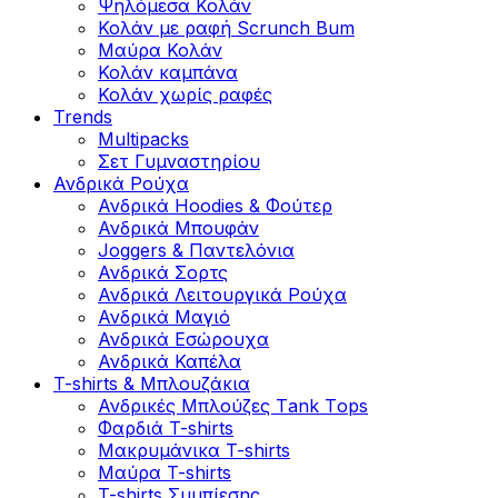
Ψηλόμεσα Κολάν
Κολάν με ραφή Scrunch Bum
Μαύρα Κολάν
Κολάν καμπάνα
Κολάν χωρίς ραφές
Trends
Multipacks
Σετ Γυμναστηρίου
Ανδρικά Ρούχα
Ανδρικά Hoodies & Φούτερ
Ανδρικά Μπουφάν
Joggers & Παντελόνια
Ανδρικά Σορτς
Ανδρικά Λειτουργικά Ρούχα
Ανδρικά Μαγιό
Ανδρικά Εσώρουχα
Ανδρικά Καπέλα
T-shirts & Μπλουζάκια
Ανδρικές Mπλούζες Τank Τops
Φαρδιά T-shirts
Μακρυμάνικα T-shirts
Μαύρα T-shirts
T-shirts Συμπίεσης