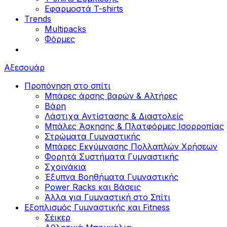
Εφαρμοστά T-shirts
Trends
Multipacks
Φόρμες
Αξεσουάρ
Προπόνηση στο σπίτι
Μπάρες άρσης βαρών & Αλτήρες
Βάρη
Λάστιχα Αντίστασης & Διαστολείς
Μπάλες Άσκησης & Πλατφόρμες Ισορροπίας
Στρώματα Γυμναστικής
Μπάρες Εκγύμνασης Πολλαπλών Χρήσεων
Φορητά Συστήματα Γυμναστικής
Σχοινάκια
Έξυπνα Βοηθήματα Γυμναστικής
Power Racks και Βάσεις
Άλλα για Γυμναστική στο Σπίτι
Εξοπλισμός Γυμναστικής και Fitness
Σέικερ