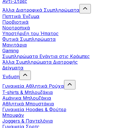
Αντι-Στρες
Άλλα Διατροφικά Συμπληρώματα
Πεπτικά Ένζυμα
Προβιοτικά
Νοοτροπικά
Υποστήριξη του Ήπατος
Φυτικά Συμπληρώματα
Μανιτάρια
Gaming
Συμπληρώματα Ενάντια στις Κράμπες
Άλλα Συμπληρώματα Διατροφής
Δείγματα
Ένδυση
Γυναικεία Αθλητικά Ρούχα
T-shirts & Μπλουζάκια
Αμάνικα Μπλουζάκια
Aθλητικά Μπουστάκια
Γυναικεία Hoodies & Φούτερ
Μπουφάν
Joggers & Παντελόνια
Γυναικεία Σορτς