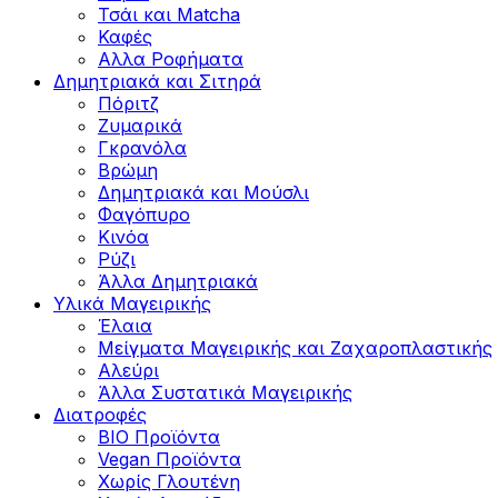
Τσάι και Matcha
Καφές
Αλλα Ροφήματα
Δημητριακά και Σιτηρά
Πόριτζ
Ζυμαρικά
Γκρανόλα
Βρώμη
Δημητριακά και Μούσλι
Φαγόπυρο
Κινόα
Ρύζι
Άλλα Δημητριακά
Υλικά Μαγειρικής
Έλαια
Μείγματα Μαγειρικής και Ζαχαροπλαστικής
Αλεύρι
Άλλα Συστατικά Μαγειρικής
Διατροφές
BIO Προϊόντα
Vegan Προϊόντα
Χωρίς Γλουτένη