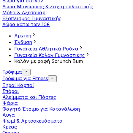
Δώρα για εκείνον
Δώρα Μαγειρικής & Ζαχαροπλαστικής
Μόδα & Αξεσουάρ
Εξοπλισμός Γυμναστικής
Δώρα κάτω των 10€
Αρχική
Ένδυση
Γυναικεία Αθλητικά Ρούχα
Γυναικεία Κολάν Γυμναστικής
Κολάν με ραφή Scrunch Bum
Τρόφιμα
Τρόφιμα για Fitness
Ξηροί Καρποί
Σπόροι
Αλείμματα και Πάστες
Ψάρια
Φαγητό Έτοιμο για Κατανάλωση
Αυγά
Ψωμί & Αρτοσκευάσματα
Κρέας
Οσπρια