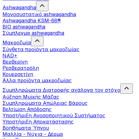
Ashwagandha
Μονοσυστατικό ashwagandha
Ashwagandha KSM-66®
BIO ashwagandha
Σύμπλεγμα ashwagandha
Μακροζωία
Σύνθετα προϊόντα μακροζωίας
NAD+
Βερβερίνη
Ρεσβερατρόλη
Κουερσετίνη
Άλλα προϊόντα μακροζωίας
Συμπληρώματα Διατροφής ανάλογα τον στόχο
Αύξηση Μυϊκής Μάζας
Συμπληρώματα Aπώλειας Βάρους
Βελτίωση Απόδοσης
Υποστήριξη Ανοσοποιητικού Συστήματος
Yποστήριξη Αποκατάστασης
Βοηθήματα Ύπνου
Μαλλία - Νύχια - Δέρμα