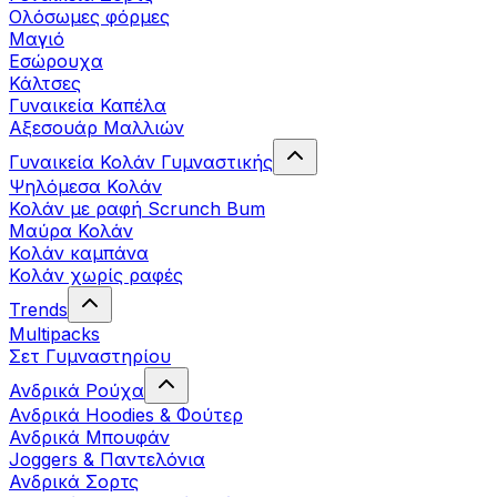
Ολόσωμες φόρμες
Μαγιό
Εσώρουχα
Κάλτσες
Γυναικεία Καπέλα
Αξεσουάρ Μαλλιών
Γυναικεία Κολάν Γυμναστικής
Ψηλόμεσα Κολάν
Κολάν με ραφή Scrunch Bum
Μαύρα Κολάν
Κολάν καμπάνα
Κολάν χωρίς ραφές
Trends
Multipacks
Σετ Γυμναστηρίου
Ανδρικά Ρούχα
Ανδρικά Hoodies & Φούτερ
Ανδρικά Μπουφάν
Joggers & Παντελόνια
Ανδρικά Σορτς