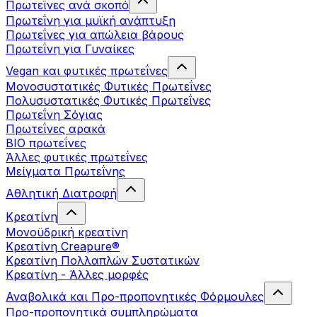
Πρωτεΐνες ανά σκοπό
Πρωτεΐνη για μυϊκή ανάπτυξη
Πρωτεΐνες για απώλεια βάρους
Πρωτεΐνη για Γυναίκες
Vegan και φυτικές πρωτεΐνες
Μονοσυστατικές Φυτικές Πρωτεΐνες
Πολυσυστατικές Φυτικές Πρωτεΐνες
Πρωτεΐνη Σόγιας
Πρωτεΐνες αρακά
ΒIO πρωτεΐνες
Άλλες φυτικές πρωτεΐνες
Μείγματα Πρωτεΐνης
Αθλητική Διατροφή
Κρεατίνη
Μονοϋδρική κρεατίνη
Κρεατίνη Creapure®
Κρεατίνη Πολλαπλών Συστατικών
Κρεατίνη - Άλλες μορφές
Αναβολικά και Προ-προπονητικές Φόρμουλες
Προ-προπονητικά συμπληρώματα