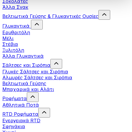
Σοκολάτες
Άλλα Σνακ
Βελτιωτικά Γεύσης & Γλυκαντικές Ουσίες
Γλυκαντικά
Ερυθριτόλη
Μέλι
Στέβια
Ξυλιτόλη
Άλλα Γλυκαντικά
Σάλτσες και Σιρόπια
Γλυκές Σάλτσες και Σιρόπια
Αλμυρές Σάλτσες και Σιρόπια
Bελτιωτικά Γεύσης
Μπαχαρικά και Αλάτι
Ροφήματα
Αθλητικά Ποτά
RTD Ροφήματα
Ενεργειακά RTD
Σφηνάκια