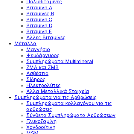
Πολυβιταμίνες
Βιταμίνη Α
Βιταμίνες Β
Βιταμίνη C
Βιταμίνη D
Βιταμίνη Ε
Άλλες Βιταμίνες
Μέταλλα
Μαγνήσιο
Ψευδάργυρος
Συμπληρώματα Multimineral
ZMA και ZMB
Ασβέστιο
Σίδηρος
Ηλεκτρολύτες
Άλλα Mεταλλικά Στοιχεία
Συμπληρώματα για τις Αρθρώσεις
Συμπληρώματα κολλαγόνου για τις
αρθρώσεις
Σύνθετα Συμπληρώματα Αρθρώσεων
Γλυκοζαμίνη
Χονδροϊτίνη
MSM