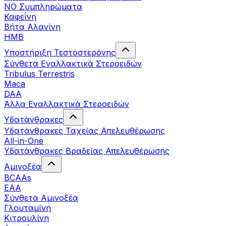
ΝΟ Συμπληρώματα
Καφεΐνη
Βήτα Αλανίνη
HMB
Υποστήριξη Τεστοστερόνης
Σύνθετα Εναλλακτικά Στεροειδών
Tribulus Terrestris
Maca
DAA
Άλλα Εναλλακτικά Στεροειδών
Υδατάνθρακες
Υδατάνθρακες Ταχείας Απελευθέρωσης
All-in-One
Υδατάνθρακες Βραδείας Απελευθέρωσης
Αμινοξέα
BCAAs
EAA
Σύνθετα Αμινοξέα
Γλουταμίνη
Κιτρουλίνη