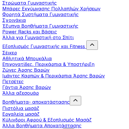
Στρώματα Γυμναστικής
Μπάρες Εκγύμνασης Πολλαπλών Χρήσεων
Φορητά Συστήματα Γυμναστικής
Σχοινάκια
Έξυπνα Βοηθήματα Γυμναστικής
Power Racks και Βάσεις
Άλλα για Γυμναστική στο Σπίτι
Εξοπλισμός Γυμναστικής και Fitness
Σέικερ
Αθλητικά Μπουκάλια
Επιγονατίδες, Περικάρπια & Υποστήριξη
Ζώνες Άρσης Βαρών
Ιμάντες Καρπών & Περικάρπια Άρσης Βαρών
Πετσέτες
Γάντια Άρσης Βαρών
Άλλα αξεσουάρ
Βοηθήματα- αποκατάστασης
Πιστόλια μασάζ
Εργαλεία μασάζ
Κύλινδροι Αφρού & Εξοπλισμός Μασάζ
Άλλα Βοηθήματα Αποκατάστασης