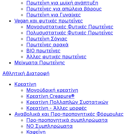
Πρωτεΐνη για μυϊκή ανάπτυξη
Πρωτεΐνες για απώλεια βάρους
Πρωτεΐνη για Γυναίκες
Vegan και φυτικές πρωτεΐνες
Μονοσυστατικές Φυτικές Πρωτεΐνες
Πολυσυστατικές Φυτικές Πρωτεΐνες
Πρωτεΐνη Σόγιας
Πρωτεΐνες αρακά
ΒIO πρωτεΐνες
Άλλες φυτικές πρωτεΐνες
Μείγματα Πρωτεΐνης
Αθλητική Διατροφή
Κρεατίνη
Μονοϋδρική κρεατίνη
Κρεατίνη Creapure®
Κρεατίνη Πολλαπλών Συστατικών
Κρεατίνη - Άλλες μορφές
Αναβολικά και Προ-προπονητικές Φόρμουλες
Προ-προπονητικά συμπληρώματα
ΝΟ Συμπληρώματα
Καφεΐνη