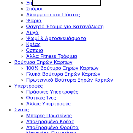
Ξηροί Καρποί
Σπόροι
Αλείμματα και Πάστες
Ψάρια
Φαγητό Έτοιμο για Κατανάλωση
Αυγά
Ψωμί & Αρτοσκευάσματα
Κρέας
Οσπρια
Άλλα Fitness Τρόφιμα
Βούτυρα Ξηρών Καρπών
100% Βούτυρα Ξηρών Καρπών
Γλυκά Βούτυρα Ξηρών Καρπών
Πρωτεϊνικά Βούτυρα Ξηρών Καρπών
Υπερτροφές
Πράσινες Υπερτροφές
Φυτικές Ίνες
Άλλες Υπερτροφές
Σνακς
Μπάρες Πρωτεΐνης
Αποξηραμένο Κρέας
Αποξηραμένα Φρούτα