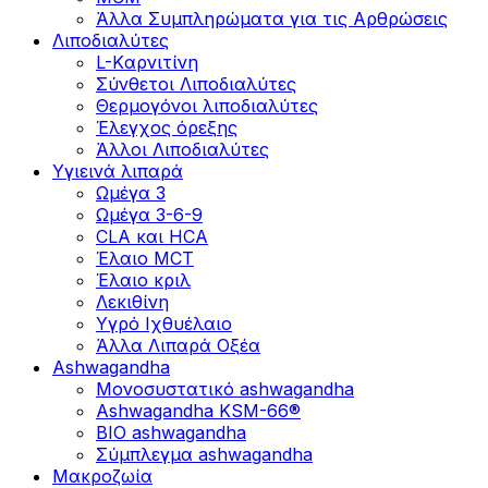
Άλλα Συμπληρώματα για τις Αρθρώσεις
Λιποδιαλύτες
L-Kαρνιτίνη
Σύνθετοι Λιποδιαλύτες
Θερμογόνοι λιποδιαλύτες
Έλεγχος όρεξης
Άλλοι Λιποδιαλύτες
Υγιεινά λιπαρά
Ωμέγα 3
Ωμέγα 3-6-9
CLA και HCA
Έλαιο MCT
Έλαιο κριλ
Λεκιθίνη
Υγρό Ιχθυέλαιο
Άλλα Λιπαρά Οξέα
Ashwagandha
Μονοσυστατικό ashwagandha
Ashwagandha KSM-66®
BIO ashwagandha
Σύμπλεγμα ashwagandha
Μακροζωία