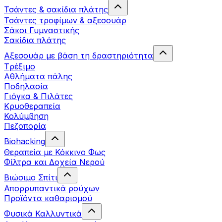
Τσάντες & σακίδια πλάτης
Τσάντες τροφίμων & αξεσουάρ
Σάκοι Γυμναστικής
Σακίδια πλάτης
Αξεσουάρ με βάση τη δραστηριότητα
Tρέξιμο
Αθλήματα πάλης
Ποδηλασία
Γιόγκα & Πιλάτες
Κρυοθεραπεία
Κολύμβηση
Πεζοπορία
Biohacking
Θεραπεία με Κόκκινο Φως
Φίλτρα και Δοχεία Νερού
Βιώσιμο Σπίτι
Απορρυπαντικά ρούχων
Προϊόντα καθαρισμού
Φυσικά Καλλυντικά