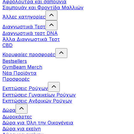
Αφρόλουτρα και σαπούνια
Σαμπουάν και Φροντίδα Μαλλιών
Άλλες κατηγορίες
Διαγνωστικά Τεστ
Διαγνωστικά τεστ DNA
Άλλα Διαγνωστικά Τεστ
CBD
Κορυφαίες προσφορές
Bestsellers
GymBeam Merch
Νέα Προϊόντα
Προσφορές
Εκπτώσεις Ρούχων
Εκπτώσεις Γυναικείων Ρούχων
Εκπτώσεις Aνδρικών Ρούχων
Δώρα
Δωροκάρτες
Δώρα για Όλη την Οικογένεια
Δώρα για εκείνη