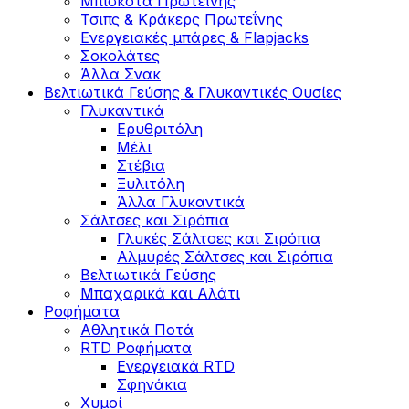
Μπισκότα Πρωτεΐνης
Τσιπς & Kράκερς Πρωτεΐνης
Ενεργειακές μπάρες & Flapjacks
Σοκολάτες
Άλλα Σνακ
Βελτιωτικά Γεύσης & Γλυκαντικές Ουσίες
Γλυκαντικά
Ερυθριτόλη
Μέλι
Στέβια
Ξυλιτόλη
Άλλα Γλυκαντικά
Σάλτσες και Σιρόπια
Γλυκές Σάλτσες και Σιρόπια
Αλμυρές Σάλτσες και Σιρόπια
Bελτιωτικά Γεύσης
Μπαχαρικά και Αλάτι
Ροφήματα
Αθλητικά Ποτά
RTD Ροφήματα
Ενεργειακά RTD
Σφηνάκια
Χυμοί