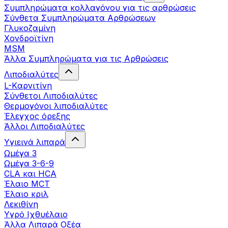
Συμπληρώματα κολλαγόνου για τις αρθρώσεις
Σύνθετα Συμπληρώματα Αρθρώσεων
Γλυκοζαμίνη
Χονδροϊτίνη
MSM
Άλλα Συμπληρώματα για τις Αρθρώσεις
Λιποδιαλύτες
L-Kαρνιτίνη
Σύνθετοι Λιποδιαλύτες
Θερμογόνοι λιποδιαλύτες
Έλεγχος όρεξης
Άλλοι Λιποδιαλύτες
Υγιεινά λιπαρά
Ωμέγα 3
Ωμέγα 3-6-9
CLA και HCA
Έλαιο MCT
Έλαιο κριλ
Λεκιθίνη
Υγρό Ιχθυέλαιο
Άλλα Λιπαρά Οξέα