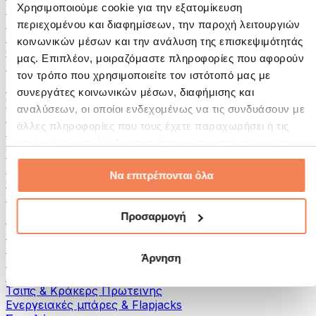
Χρησιμοποιούμε cookie για την εξατομίκευση
Αυγά
Ψωμί & Αρτοσκευάσματα
περιεχομένου και διαφημίσεων, την παροχή λειτουργιών
Κρέας
κοινωνικών μέσων και την ανάλυση της επισκεψιμότητάς
Οσπρια
μας. Επιπλέον, μοιραζόμαστε πληροφορίες που αφορούν
Άλλα Fitness Τρόφιμα
τον τρόπο που χρησιμοποιείτε τον ιστότοπό μας με
Βούτυρα Ξηρών Καρπών
συνεργάτες κοινωνικών μέσων, διαφήμισης και
100% Βούτυρα Ξηρών Καρπών
αναλύσεων, οι οποίοι ενδεχομένως να τις συνδυάσουν με
Γλυκά Βούτυρα Ξηρών Καρπών
άλλες πληροφορίες που τους έχετε παραχωρήσει ή τις
Πρωτεϊνικά Βούτυρα Ξηρών Καρπών
οποίες έχουν συλλέξει σε σχέση με την από μέρους σας
Υπερτροφές
χρήση των υπηρεσιών τους.
Πράσινες Υπερτροφές
Να επιτρέπονται όλα
Φυτικές Ίνες
Άλλες Υπερτροφές
Προσαρμογή
Σνακς
Μπάρες Πρωτεΐνης
Αποξηραμένο Κρέας
Άρνηση
Αποξηραμένα Φρούτα
Μπισκότα Πρωτεΐνης
Τσιπς & Kράκερς Πρωτεΐνης
Ενεργειακές μπάρες & Flapjacks