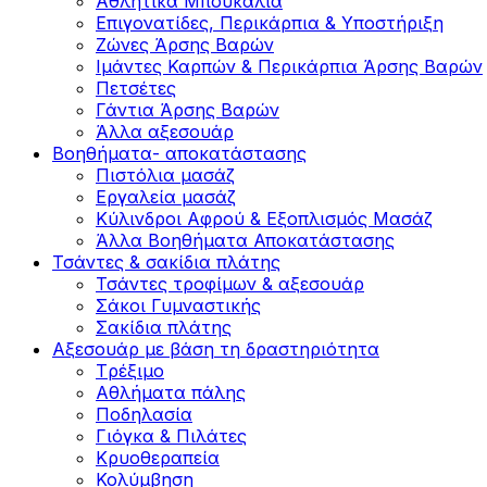
Αθλητικά Μπουκάλια
Επιγονατίδες, Περικάρπια & Υποστήριξη
Ζώνες Άρσης Βαρών
Ιμάντες Καρπών & Περικάρπια Άρσης Βαρών
Πετσέτες
Γάντια Άρσης Βαρών
Άλλα αξεσουάρ
Βοηθήματα- αποκατάστασης
Πιστόλια μασάζ
Εργαλεία μασάζ
Κύλινδροι Αφρού & Εξοπλισμός Μασάζ
Άλλα Βοηθήματα Αποκατάστασης
Τσάντες & σακίδια πλάτης
Τσάντες τροφίμων & αξεσουάρ
Σάκοι Γυμναστικής
Σακίδια πλάτης
Αξεσουάρ με βάση τη δραστηριότητα
Tρέξιμο
Αθλήματα πάλης
Ποδηλασία
Γιόγκα & Πιλάτες
Κρυοθεραπεία
Κολύμβηση