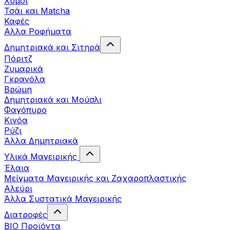
Χυμοί
Τσάι και Matcha
Καφές
Αλλα Ροφήματα
Δημητριακά και Σιτηρά
Πόριτζ
Ζυμαρικά
Γκρανόλα
Βρώμη
Δημητριακά και Μούσλι
Φαγόπυρο
Κινόα
Ρύζι
Άλλα Δημητριακά
Υλικά Μαγειρικής
Έλαια
Μείγματα Μαγειρικής και Ζαχαροπλαστικής
Αλεύρι
Άλλα Συστατικά Μαγειρικής
Διατροφές
BIO Προϊόντα