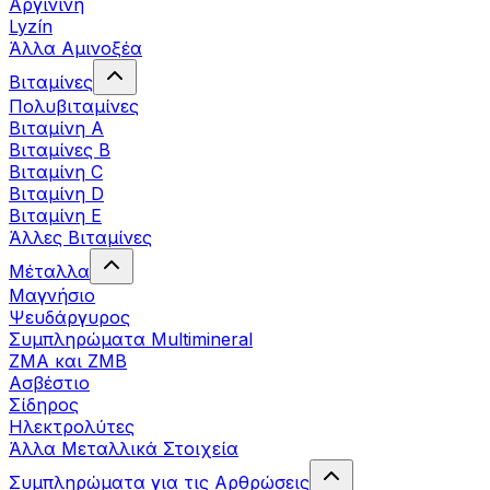
Αργινίνη
Lyzín
Άλλα Αμινοξέα
Βιταμίνες
Πολυβιταμίνες
Βιταμίνη Α
Βιταμίνες Β
Βιταμίνη C
Βιταμίνη D
Βιταμίνη Ε
Άλλες Βιταμίνες
Μέταλλα
Μαγνήσιο
Ψευδάργυρος
Συμπληρώματα Multimineral
ZMA και ZMB
Ασβέστιο
Σίδηρος
Ηλεκτρολύτες
Άλλα Mεταλλικά Στοιχεία
Συμπληρώματα για τις Αρθρώσεις