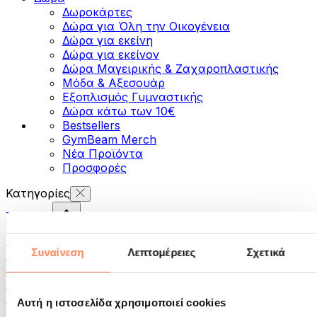
Δωροκάρτες
Δώρα για Όλη την Οικογένεια
Δώρα για εκείνη
Δώρα για εκείνον
Δώρα Μαγειρικής & Ζαχαροπλαστικής
Μόδα & Αξεσουάρ
Εξοπλισμός Γυμναστικής
Δώρα κάτω των 10€
Bestsellers
GymBeam Merch
Νέα Προϊόντα
Προσφορές
Κατηγορίες
Τρόφιμα
Τρόφιμα για Fitness
Συναίνεση
Λεπτομέρειες
Σχετικά
Ξηροί Καρποί
Σπόροι
Αλείμματα και Πάστες
Ψάρια
Αυτή η ιστοσελίδα χρησιμοποιεί cookies
Φαγητό Έτοιμο για Κατανάλωση