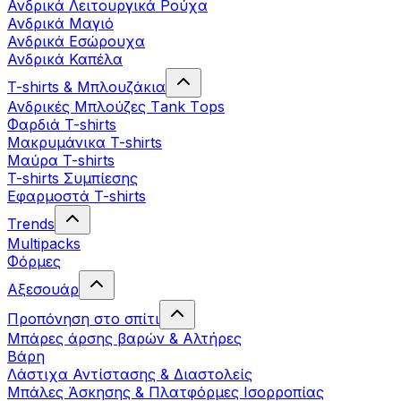
Ανδρικά Λειτουργικά Ρούχα
Ανδρικά Μαγιό
Ανδρικά Εσώρουχα
Ανδρικά Καπέλα
T-shirts & Μπλουζάκια
Ανδρικές Mπλούζες Τank Τops
Φαρδιά T-shirts
Μακρυμάνικα T-shirts
Μαύρα T-shirts
T-shirts Συμπίεσης
Εφαρμοστά T-shirts
Trends
Multipacks
Φόρμες
Αξεσουάρ
Προπόνηση στο σπίτι
Μπάρες άρσης βαρών & Αλτήρες
Βάρη
Λάστιχα Αντίστασης & Διαστολείς
Μπάλες Άσκησης & Πλατφόρμες Ισορροπίας