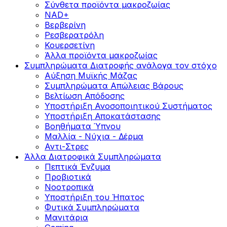
Σύνθετα προϊόντα μακροζωίας
NAD+
Βερβερίνη
Ρεσβερατρόλη
Κουερσετίνη
Άλλα προϊόντα μακροζωίας
Συμπληρώματα Διατροφής ανάλογα τον στόχο
Αύξηση Μυϊκής Μάζας
Συμπληρώματα Aπώλειας Βάρους
Βελτίωση Απόδοσης
Υποστήριξη Ανοσοποιητικού Συστήματος
Yποστήριξη Αποκατάστασης
Βοηθήματα Ύπνου
Μαλλία - Νύχια - Δέρμα
Αντι-Στρες
Άλλα Διατροφικά Συμπληρώματα
Πεπτικά Ένζυμα
Προβιοτικά
Νοοτροπικά
Υποστήριξη του Ήπατος
Φυτικά Συμπληρώματα
Μανιτάρια