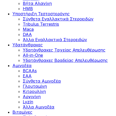
Βήτα Αλανίνη
HMB
Υποστήριξη Τεστοστερόνης
Σύνθετα Εναλλακτικά Στεροειδών
Tribulus Terrestris
Maca
DAA
Άλλα Εναλλακτικά Στεροειδών
Υδατάνθρακες
Υδατάνθρακες Ταχείας Απελευθέρωσης
All-in-One
Υδατάνθρακες Βραδείας Απελευθέρωσης
Αμινοξέα
BCAAs
EAA
Σύνθετα Αμινοξέα
Γλουταμίνη
Κιτρουλίνη
Αργινίνη
Lyzín
Άλλα Αμινοξέα
Βιταμίνες