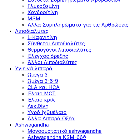
Γλυκοζαμίνη
Χονδροϊτίνη
MSM
Άλλα Συμπληρώματα για τις Αρθρώσεις
Λιποδιαλύτες
L-Kαρνιτίνη
Σύνθετοι Λιποδιαλύτες
Θερμογόνοι λιποδιαλύτες
Έλεγχος όρεξης
Άλλοι Λιποδιαλύτες
Υγιεινά λιπαρά
Ωμέγα 3
Ωμέγα 3-6-9
CLA και HCA
Έλαιο MCT
Έλαιο κριλ
Λεκιθίνη
Υγρό Ιχθυέλαιο
Άλλα Λιπαρά Οξέα
Ashwagandha
Μονοσυστατικό ashwagandha
Ashwagandha KSM-66®