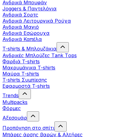
Ανδρικά Μπουφάν
Joggers & Παντελόνια
Ανδρικά Σορτς
Ανδρικά Λειτουργικά Ρούχα
Ανδρικά Μαγιό
Ανδρικά Εσώρουχα
Ανδρικά Καπέλα
T-shirts & Μπλουζάκια
Ανδρικές Mπλούζες Τank Τops
Φαρδιά T-shirts
Μακρυμάνικα T-shirts
Μαύρα T-shirts
T-shirts Συμπίεσης
Εφαρμοστά T-shirts
Trends
Multipacks
Φόρμες
Αξεσουάρ
Προπόνηση στο σπίτι
Μπάρες άρσης βαρών & Αλτήρες