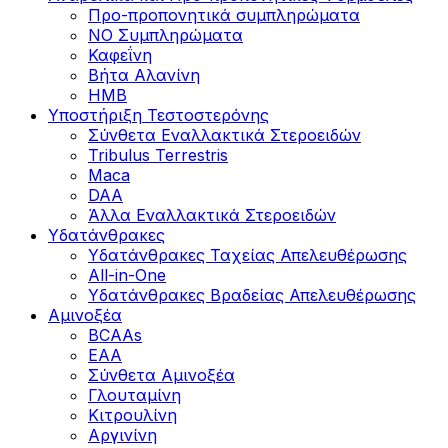
Προ-προπονητικά συμπληρώματα
ΝΟ Συμπληρώματα
Καφεΐνη
Βήτα Αλανίνη
HMB
Υποστήριξη Τεστοστερόνης
Σύνθετα Εναλλακτικά Στεροειδών
Tribulus Terrestris
Maca
DAA
Άλλα Εναλλακτικά Στεροειδών
Υδατάνθρακες
Υδατάνθρακες Ταχείας Απελευθέρωσης
All-in-One
Υδατάνθρακες Βραδείας Απελευθέρωσης
Αμινοξέα
BCAAs
EAA
Σύνθετα Αμινοξέα
Γλουταμίνη
Κιτρουλίνη
Αργινίνη