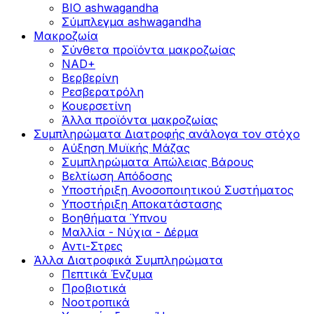
BIO ashwagandha
Σύμπλεγμα ashwagandha
Μακροζωία
Σύνθετα προϊόντα μακροζωίας
NAD+
Βερβερίνη
Ρεσβερατρόλη
Κουερσετίνη
Άλλα προϊόντα μακροζωίας
Συμπληρώματα Διατροφής ανάλογα τον στόχο
Αύξηση Μυϊκής Μάζας
Συμπληρώματα Aπώλειας Βάρους
Βελτίωση Απόδοσης
Υποστήριξη Ανοσοποιητικού Συστήματος
Yποστήριξη Αποκατάστασης
Βοηθήματα Ύπνου
Μαλλία - Νύχια - Δέρμα
Αντι-Στρες
Άλλα Διατροφικά Συμπληρώματα
Πεπτικά Ένζυμα
Προβιοτικά
Νοοτροπικά