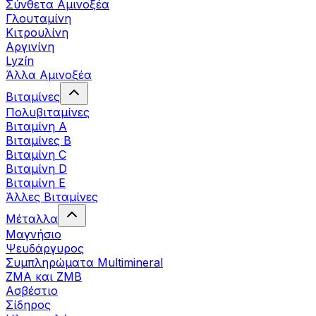
Σύνθετα Αμινοξέα
Γλουταμίνη
Κιτρουλίνη
Αργινίνη
Lyzín
Άλλα Αμινοξέα
Βιταμίνες
Πολυβιταμίνες
Βιταμίνη Α
Βιταμίνες Β
Βιταμίνη C
Βιταμίνη D
Βιταμίνη Ε
Άλλες Βιταμίνες
Μέταλλα
Μαγνήσιο
Ψευδάργυρος
Συμπληρώματα Multimineral
ZMA και ZMB
Ασβέστιο
Σίδηρος