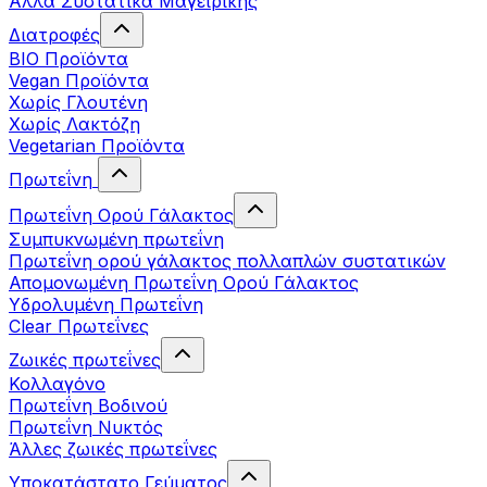
Άλλα Συστατικά Μαγειρικής
Διατροφές
BIO Προϊόντα
Vegan Προϊόντα
Χωρίς Γλουτένη
Χωρίς Λακτόζη
Vegetarian Προϊόντα
Πρωτεΐνη
Πρωτεΐνη Ορού Γάλακτος
Συμπυκνωμένη πρωτεΐνη
Πρωτεΐνη ορού γάλακτος πολλαπλών συστατικών
Απομονωμένη Πρωτεΐνη Ορού Γάλακτος
Υδρολυμένη Πρωτεΐνη
Clear Πρωτεΐνες
Ζωικές πρωτεΐνες
Κολλαγόνο
Πρωτεΐνη Βοδινού
Πρωτεΐνη Νυκτός
Άλλες ζωικές πρωτεΐνες
Υποκατάστατο Γεύματος