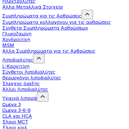
Ηλεκτρολύτες
Άλλα Mεταλλικά Στοιχεία
Συμπληρώματα για τις Αρθρώσεις
Συμπληρώματα κολλαγόνου για τις αρθρώσεις
Σύνθετα Συμπληρώματα Αρθρώσεων
Γλυκοζαμίνη
Χονδροϊτίνη
MSM
Άλλα Συμπληρώματα για τις Αρθρώσεις
Λιποδιαλύτες
L-Kαρνιτίνη
Σύνθετοι Λιποδιαλύτες
Θερμογόνοι λιποδιαλύτες
Έλεγχος όρεξης
Άλλοι Λιποδιαλύτες
Υγιεινά λιπαρά
Ωμέγα 3
Ωμέγα 3-6-9
CLA και HCA
Έλαιο MCT
Έλαιο κριλ