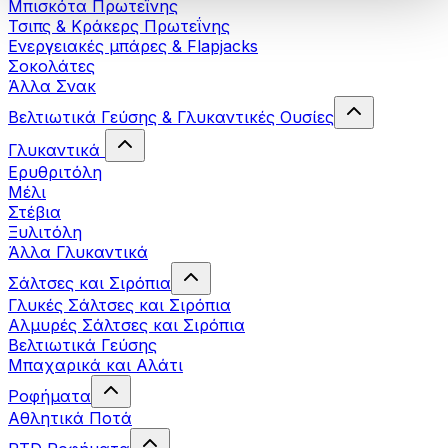
Μπισκότα Πρωτεΐνης
Τσιπς & Kράκερς Πρωτεΐνης
Ενεργειακές μπάρες & Flapjacks
Σοκολάτες
Άλλα Σνακ
Βελτιωτικά Γεύσης & Γλυκαντικές Ουσίες
Γλυκαντικά
Ερυθριτόλη
Μέλι
Στέβια
Ξυλιτόλη
Άλλα Γλυκαντικά
Σάλτσες και Σιρόπια
Γλυκές Σάλτσες και Σιρόπια
Αλμυρές Σάλτσες και Σιρόπια
Bελτιωτικά Γεύσης
Μπαχαρικά και Αλάτι
Ροφήματα
Αθλητικά Ποτά