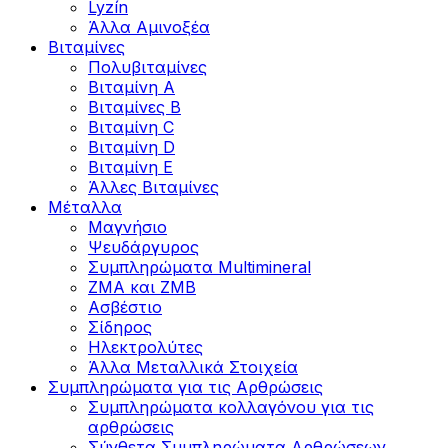
Lyzín
Άλλα Αμινοξέα
Βιταμίνες
Πολυβιταμίνες
Βιταμίνη Α
Βιταμίνες Β
Βιταμίνη C
Βιταμίνη D
Βιταμίνη Ε
Άλλες Βιταμίνες
Μέταλλα
Μαγνήσιο
Ψευδάργυρος
Συμπληρώματα Multimineral
ZMA και ZMB
Ασβέστιο
Σίδηρος
Ηλεκτρολύτες
Άλλα Mεταλλικά Στοιχεία
Συμπληρώματα για τις Αρθρώσεις
Συμπληρώματα κολλαγόνου για τις
αρθρώσεις
Σύνθετα Συμπληρώματα Αρθρώσεων