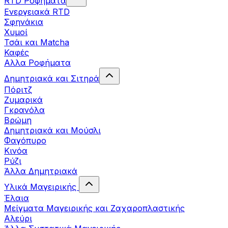
RTD Ροφήματα
Ενεργειακά RTD
Σφηνάκια
Χυμοί
Τσάι και Matcha
Καφές
Αλλα Ροφήματα
Δημητριακά και Σιτηρά
Πόριτζ
Ζυμαρικά
Γκρανόλα
Βρώμη
Δημητριακά και Μούσλι
Φαγόπυρο
Κινόα
Ρύζι
Άλλα Δημητριακά
Υλικά Μαγειρικής
Έλαια
Μείγματα Μαγειρικής και Ζαχαροπλαστικής
Αλεύρι