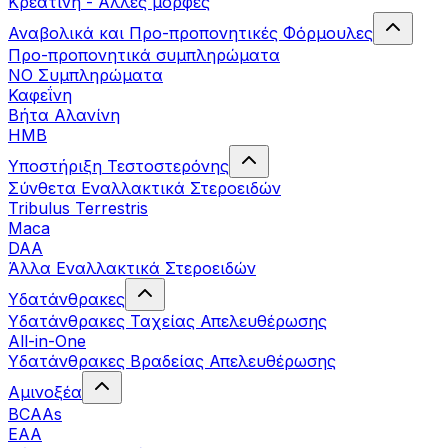
Κρεατίνη - Άλλες μορφές
Αναβολικά και Προ-προπονητικές Φόρμουλες
Προ-προπονητικά συμπληρώματα
ΝΟ Συμπληρώματα
Καφεΐνη
Βήτα Αλανίνη
HMB
Υποστήριξη Τεστοστερόνης
Σύνθετα Εναλλακτικά Στεροειδών
Tribulus Terrestris
Maca
DAA
Άλλα Εναλλακτικά Στεροειδών
Υδατάνθρακες
Υδατάνθρακες Ταχείας Απελευθέρωσης
All-in-One
Υδατάνθρακες Βραδείας Απελευθέρωσης
Αμινοξέα
BCAAs
EAA