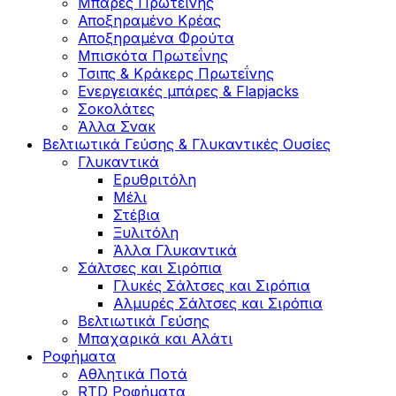
Μπάρες Πρωτεΐνης
Αποξηραμένο Κρέας
Αποξηραμένα Φρούτα
Μπισκότα Πρωτεΐνης
Τσιπς & Kράκερς Πρωτεΐνης
Ενεργειακές μπάρες & Flapjacks
Σοκολάτες
Άλλα Σνακ
Βελτιωτικά Γεύσης & Γλυκαντικές Ουσίες
Γλυκαντικά
Ερυθριτόλη
Μέλι
Στέβια
Ξυλιτόλη
Άλλα Γλυκαντικά
Σάλτσες και Σιρόπια
Γλυκές Σάλτσες και Σιρόπια
Αλμυρές Σάλτσες και Σιρόπια
Bελτιωτικά Γεύσης
Μπαχαρικά και Αλάτι
Ροφήματα
Αθλητικά Ποτά
RTD Ροφήματα