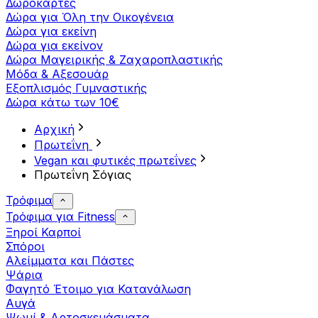
Δωροκάρτες
Δώρα για Όλη την Οικογένεια
Δώρα για εκείνη
Δώρα για εκείνον
Δώρα Μαγειρικής & Ζαχαροπλαστικής
Μόδα & Αξεσουάρ
Εξοπλισμός Γυμναστικής
Δώρα κάτω των 10€
Αρχική
Πρωτεΐνη
Vegan και φυτικές πρωτεΐνες
Πρωτεΐνη Σόγιας
Τρόφιμα
Τρόφιμα για Fitness
Ξηροί Καρποί
Σπόροι
Αλείμματα και Πάστες
Ψάρια
Φαγητό Έτοιμο για Κατανάλωση
Αυγά
Ψωμί & Αρτοσκευάσματα