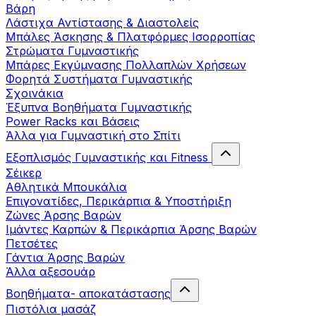
Βάρη
Λάστιχα Αντίστασης & Διαστολείς
Μπάλες Άσκησης & Πλατφόρμες Ισορροπίας
Στρώματα Γυμναστικής
Μπάρες Εκγύμνασης Πολλαπλών Χρήσεων
Φορητά Συστήματα Γυμναστικής
Σχοινάκια
Έξυπνα Βοηθήματα Γυμναστικής
Power Racks και Βάσεις
Άλλα για Γυμναστική στο Σπίτι
Εξοπλισμός Γυμναστικής και Fitness
Σέικερ
Αθλητικά Μπουκάλια
Επιγονατίδες, Περικάρπια & Υποστήριξη
Ζώνες Άρσης Βαρών
Ιμάντες Καρπών & Περικάρπια Άρσης Βαρών
Πετσέτες
Γάντια Άρσης Βαρών
Άλλα αξεσουάρ
Βοηθήματα- αποκατάστασης
Πιστόλια μασάζ