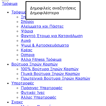
Τρόφιμα
Δημοφιλείς αναζητήσεις
Τρόφιμα για Fitness
Δημοφιλέστερα
Ξηροί Καρποί
Σπόροι
Αλείμματα και Πάστες
Ψάρια
Φαγητό Έτοιμο για Κατανάλωση
Αυγά
Ψωμί & Αρτοσκευάσματα
Κρέας
Οσπρια
Άλλα Fitness Τρόφιμα
Βούτυρα Ξηρών Καρπών
100% Βούτυρα Ξηρών Καρπών
Γλυκά Βούτυρα Ξηρών Καρπών
Πρωτεϊνικά Βούτυρα Ξηρών Καρπών
Υπερτροφές
Πράσινες Υπερτροφές
Φυτικές Ίνες
Άλλες Υπερτροφές
Σνακς