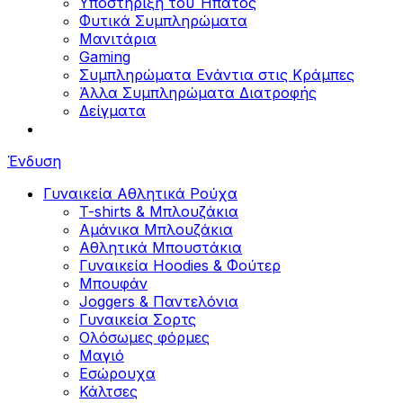
Υποστήριξη του Ήπατος
Φυτικά Συμπληρώματα
Μανιτάρια
Gaming
Συμπληρώματα Ενάντια στις Κράμπες
Άλλα Συμπληρώματα Διατροφής
Δείγματα
Ένδυση
Γυναικεία Αθλητικά Ρούχα
T-shirts & Μπλουζάκια
Αμάνικα Μπλουζάκια
Aθλητικά Μπουστάκια
Γυναικεία Hoodies & Φούτερ
Μπουφάν
Joggers & Παντελόνια
Γυναικεία Σορτς
Ολόσωμες φόρμες
Μαγιό
Εσώρουχα
Κάλτσες