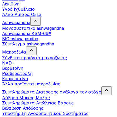
Λεκιθίνη
Υγρό Ιχθυέλαιο
Άλλα Λιπαρά Οξέα
Ashwagandha
Μονοσυστατικό ashwagandha
Ashwagandha KSM-66®
BIO ashwagandha
Σύμπλεγμα ashwagandha
Μακροζωία
Σύνθετα προϊόντα μακροζωίας
NAD+
Βερβερίνη
Ρεσβερατρόλη
Κουερσετίνη
Άλλα προϊόντα μακροζωίας
Συμπληρώματα Διατροφής ανάλογα τον στόχο
Αύξηση Μυϊκής Μάζας
Συμπληρώματα Aπώλειας Βάρους
Βελτίωση Απόδοσης
Υποστήριξη Ανοσοποιητικού Συστήματος