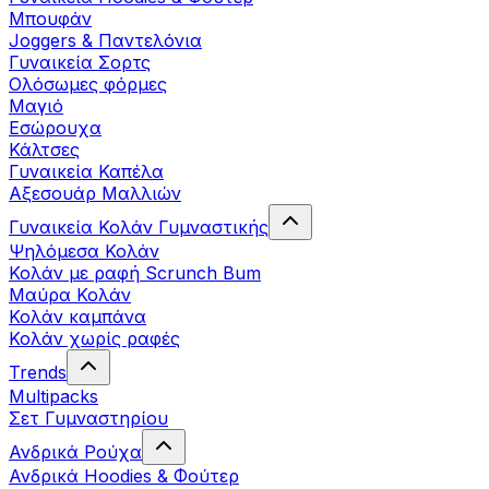
Μπουφάν
Joggers & Παντελόνια
Γυναικεία Σορτς
Ολόσωμες φόρμες
Μαγιό
Εσώρουχα
Κάλτσες
Γυναικεία Καπέλα
Αξεσουάρ Μαλλιών
Γυναικεία Κολάν Γυμναστικής
Ψηλόμεσα Κολάν
Κολάν με ραφή Scrunch Bum
Μαύρα Κολάν
Κολάν καμπάνα
Κολάν χωρίς ραφές
Trends
Multipacks
Σετ Γυμναστηρίου
Ανδρικά Ρούχα
Ανδρικά Hoodies & Φούτερ