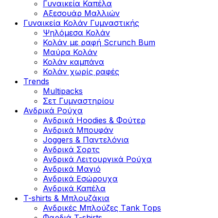
Γυναικεία Καπέλα
Αξεσουάρ Μαλλιών
Γυναικεία Κολάν Γυμναστικής
Ψηλόμεσα Κολάν
Κολάν με ραφή Scrunch Bum
Μαύρα Κολάν
Κολάν καμπάνα
Κολάν χωρίς ραφές
Trends
Multipacks
Σετ Γυμναστηρίου
Ανδρικά Ρούχα
Ανδρικά Hoodies & Φούτερ
Ανδρικά Μπουφάν
Joggers & Παντελόνια
Ανδρικά Σορτς
Ανδρικά Λειτουργικά Ρούχα
Ανδρικά Μαγιό
Ανδρικά Εσώρουχα
Ανδρικά Καπέλα
T-shirts & Μπλουζάκια
Ανδρικές Mπλούζες Τank Τops
Φαρδιά T-shirts