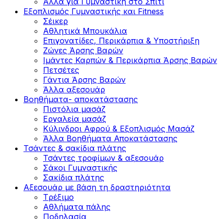
Άλλα για Γυμναστική στο Σπίτι
Εξοπλισμός Γυμναστικής και Fitness
Σέικερ
Αθλητικά Μπουκάλια
Επιγονατίδες, Περικάρπια & Υποστήριξη
Ζώνες Άρσης Βαρών
Ιμάντες Καρπών & Περικάρπια Άρσης Βαρών
Πετσέτες
Γάντια Άρσης Βαρών
Άλλα αξεσουάρ
Βοηθήματα- αποκατάστασης
Πιστόλια μασάζ
Εργαλεία μασάζ
Κύλινδροι Αφρού & Εξοπλισμός Μασάζ
Άλλα Βοηθήματα Αποκατάστασης
Τσάντες & σακίδια πλάτης
Τσάντες τροφίμων & αξεσουάρ
Σάκοι Γυμναστικής
Σακίδια πλάτης
Αξεσουάρ με βάση τη δραστηριότητα
Tρέξιμο
Αθλήματα πάλης
Ποδηλασία