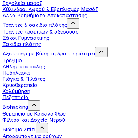
Εργαλεία μασάζ
Κύλινδροι Αφρού & Εξοπλισμός Μασάζ
Άλλα Βοηθήματα Αποκατάστασης
Τσάντες & σακίδια πλάτης
Τσάντες τροφίμων & αξεσουάρ
Σάκοι Γυμναστικής
Σακίδια πλάτης
Αξεσουάρ με βάση τη δραστηριότητα
Tρέξιμο
Αθλήματα πάλης
Ποδηλασία
Γιόγκα & Πιλάτες
Κρυοθεραπεία
Κολύμβηση
Πεζοπορία
Biohacking
Θεραπεία με Κόκκινο Φως
Φίλτρα και Δοχεία Νερού
Βιώσιμο Σπίτι
Απορρυπαντικά ρούχων