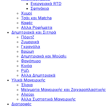
Ενεργειακά RTD
Σφηνάκια
Χυμοί
Τσάι και Matcha
Καφές
Αλλα Ροφήματα
Δημητριακά και Σιτηρά
Πόριτζ
Ζυμαρικά
Γκρανόλα
Βρώμη
Δημητριακά και Μούσλι
Φαγόπυρο
Κινόα
Ρύζι
Άλλα Δημητριακά
Υλικά Μαγειρικής
Έλαια
Μείγματα Μαγειρικής και Ζαχαροπλαστικής
Αλεύρι
Άλλα Συστατικά Μαγειρικής
Διατροφές