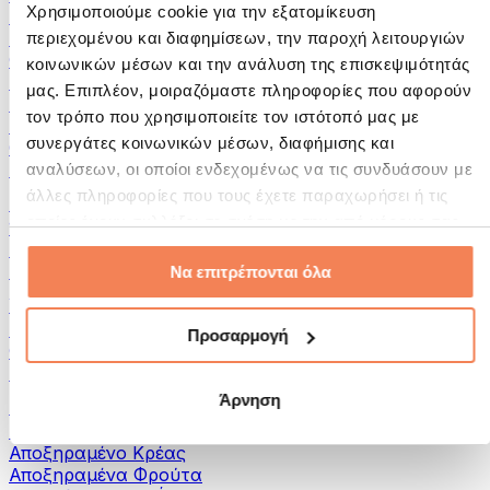
Χρησιμοποιούμε cookie για την εξατομίκευση
Αλείμματα και Πάστες
Ψάρια
περιεχομένου και διαφημίσεων, την παροχή λειτουργιών
Φαγητό Έτοιμο για Κατανάλωση
κοινωνικών μέσων και την ανάλυση της επισκεψιμότητάς
Αυγά
μας. Επιπλέον, μοιραζόμαστε πληροφορίες που αφορούν
Ψωμί & Αρτοσκευάσματα
τον τρόπο που χρησιμοποιείτε τον ιστότοπό μας με
Κρέας
συνεργάτες κοινωνικών μέσων, διαφήμισης και
Οσπρια
Άλλα Fitness Τρόφιμα
αναλύσεων, οι οποίοι ενδεχομένως να τις συνδυάσουν με
άλλες πληροφορίες που τους έχετε παραχωρήσει ή τις
Βούτυρα Ξηρών Καρπών
οποίες έχουν συλλέξει σε σχέση με την από μέρους σας
100% Βούτυρα Ξηρών Καρπών
χρήση των υπηρεσιών τους.
Γλυκά Βούτυρα Ξηρών Καρπών
Πρωτεϊνικά Βούτυρα Ξηρών Καρπών
Να επιτρέπονται όλα
Υπερτροφές
Πράσινες Υπερτροφές
Προσαρμογή
Φυτικές Ίνες
Άλλες Υπερτροφές
Άρνηση
Σνακς
Μπάρες Πρωτεΐνης
Αποξηραμένο Κρέας
Αποξηραμένα Φρούτα