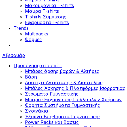
Μακρυμάνικα T-shirts
Μαύρα T-shirts
T-shirts Συμπίεσης
Εφαρμοστά T-shirts
Trends
Multipacks
Φόρμες
Αξεσουάρ
Προπόνηση στο σπίτι
Μπάρες άρσης βαρών & Αλτήρες
Βάρη
Λάστιχα Αντίστασης & Διαστολείς
Μπάλες Άσκησης & Πλατφόρμες Ισορροπίας
Στρώματα Γυμναστικής
Μπάρες Εκγύμνασης Πολλαπλών Χρήσεων
Φορητά Συστήματα Γυμναστικής
Σχοινάκια
Έξυπνα Βοηθήματα Γυμναστικής
Power Racks και Βάσεις