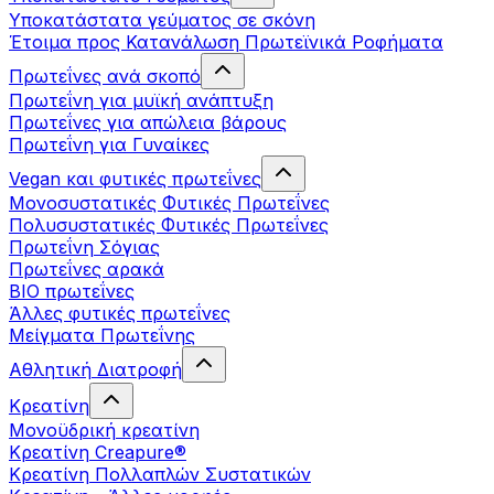
Υποκατάστατα γεύματος σε σκόνη
Έτοιμα προς Κατανάλωση Πρωτεϊνικά Ροφήματα
Πρωτεΐνες ανά σκοπό
Πρωτεΐνη για μυϊκή ανάπτυξη
Πρωτεΐνες για απώλεια βάρους
Πρωτεΐνη για Γυναίκες
Vegan και φυτικές πρωτεΐνες
Μονοσυστατικές Φυτικές Πρωτεΐνες
Πολυσυστατικές Φυτικές Πρωτεΐνες
Πρωτεΐνη Σόγιας
Πρωτεΐνες αρακά
ΒIO πρωτεΐνες
Άλλες φυτικές πρωτεΐνες
Μείγματα Πρωτεΐνης
Αθλητική Διατροφή
Κρεατίνη
Μονοϋδρική κρεατίνη
Κρεατίνη Creapure®
Κρεατίνη Πολλαπλών Συστατικών