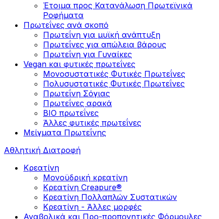
Έτοιμα προς Κατανάλωση Πρωτεϊνικά
Ροφήματα
Πρωτεΐνες ανά σκοπό
Πρωτεΐνη για μυϊκή ανάπτυξη
Πρωτεΐνες για απώλεια βάρους
Πρωτεΐνη για Γυναίκες
Vegan και φυτικές πρωτεΐνες
Μονοσυστατικές Φυτικές Πρωτεΐνες
Πολυσυστατικές Φυτικές Πρωτεΐνες
Πρωτεΐνη Σόγιας
Πρωτεΐνες αρακά
ΒIO πρωτεΐνες
Άλλες φυτικές πρωτεΐνες
Μείγματα Πρωτεΐνης
Αθλητική Διατροφή
Κρεατίνη
Μονοϋδρική κρεατίνη
Κρεατίνη Creapure®
Κρεατίνη Πολλαπλών Συστατικών
Κρεατίνη - Άλλες μορφές
Αναβολικά και Προ-προπονητικές Φόρμουλες