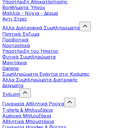
Yποστήριξη Αποκατάστασης
Βοηθήματα Ύπνου
Μαλλία - Νύχια - Δέρμα
Αντι-Στρες
Άλλα Διατροφικά Συμπληρώματα
Πεπτικά Ένζυμα
Προβιοτικά
Νοοτροπικά
Υποστήριξη του Ήπατος
Φυτικά Συμπληρώματα
Μανιτάρια
Gaming
Συμπληρώματα Ενάντια στις Κράμπες
Άλλα Συμπληρώματα Διατροφής
Δείγματα
Ένδυση
Γυναικεία Αθλητικά Ρούχα
T-shirts & Μπλουζάκια
Αμάνικα Μπλουζάκια
Aθλητικά Μπουστάκια
Γυναικεία Hoodies & Φούτερ