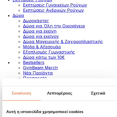
Εκπτώσεις Γυναικείων Ρούχων
Εκπτώσεις Aνδρικών Ρούχων
Δώρα
Δωροκάρτες
Δώρα για Όλη την Οικογένεια
Δώρα για εκείνη
Δώρα για εκείνον
Δώρα Μαγειρικής & Ζαχαροπλαστικής
Μόδα & Αξεσουάρ
Εξοπλισμός Γυμναστικής
Δώρα κάτω των 10€
Bestsellers
GymBeam Merch
Νέα Προϊόντα
Προσφορές
Κατηγορίες
Συναίνεση
Λεπτομέρειες
Σχετικά
Τρόφιμα
Τρόφιμα για Fitness
Ξηροί Καρποί
Αυτή η ιστοσελίδα χρησιμοποιεί cookies
Σπόροι