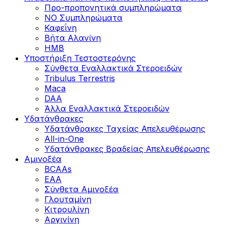
Προ-προπονητικά συμπληρώματα
ΝΟ Συμπληρώματα
Καφεΐνη
Βήτα Αλανίνη
HMB
Υποστήριξη Τεστοστερόνης
Σύνθετα Εναλλακτικά Στεροειδών
Tribulus Terrestris
Maca
DAA
Άλλα Εναλλακτικά Στεροειδών
Υδατάνθρακες
Υδατάνθρακες Ταχείας Απελευθέρωσης
All-in-One
Υδατάνθρακες Βραδείας Απελευθέρωσης
Αμινοξέα
BCAAs
EAA
Σύνθετα Αμινοξέα
Γλουταμίνη
Κιτρουλίνη
Αργινίνη