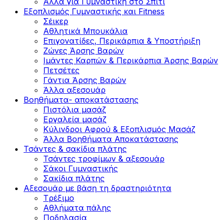
Άλλα για Γυμναστική στο Σπίτι
Εξοπλισμός Γυμναστικής και Fitness
Σέικερ
Αθλητικά Μπουκάλια
Επιγονατίδες, Περικάρπια & Υποστήριξη
Ζώνες Άρσης Βαρών
Ιμάντες Καρπών & Περικάρπια Άρσης Βαρών
Πετσέτες
Γάντια Άρσης Βαρών
Άλλα αξεσουάρ
Βοηθήματα- αποκατάστασης
Πιστόλια μασάζ
Εργαλεία μασάζ
Κύλινδροι Αφρού & Εξοπλισμός Μασάζ
Άλλα Βοηθήματα Αποκατάστασης
Τσάντες & σακίδια πλάτης
Τσάντες τροφίμων & αξεσουάρ
Σάκοι Γυμναστικής
Σακίδια πλάτης
Αξεσουάρ με βάση τη δραστηριότητα
Tρέξιμο
Αθλήματα πάλης
Ποδηλασία