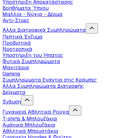
Yποστήριξη Αποκατάστασης
Βοηθήματα Ύπνου
Μαλλία - Νύχια - Δέρμα
Αντι-Στρες
Άλλα Διατροφικά Συμπληρώματα
Πεπτικά Ένζυμα
Προβιοτικά
Νοοτροπικά
Υποστήριξη του Ήπατος
Φυτικά Συμπληρώματα
Μανιτάρια
Gaming
Συμπληρώματα Ενάντια στις Κράμπες
Άλλα Συμπληρώματα Διατροφής
Δείγματα
Ένδυση
Γυναικεία Αθλητικά Ρούχα
T-shirts & Μπλουζάκια
Αμάνικα Μπλουζάκια
Aθλητικά Μπουστάκια
Γυναικεία Hoodies & Φούτερ