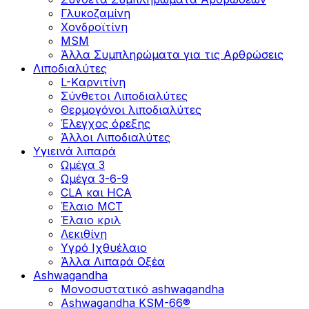
Γλυκοζαμίνη
Χονδροϊτίνη
MSM
Άλλα Συμπληρώματα για τις Αρθρώσεις
Λιποδιαλύτες
L-Kαρνιτίνη
Σύνθετοι Λιποδιαλύτες
Θερμογόνοι λιποδιαλύτες
Έλεγχος όρεξης
Άλλοι Λιποδιαλύτες
Υγιεινά λιπαρά
Ωμέγα 3
Ωμέγα 3-6-9
CLA και HCA
Έλαιο MCT
Έλαιο κριλ
Λεκιθίνη
Υγρό Ιχθυέλαιο
Άλλα Λιπαρά Οξέα
Ashwagandha
Μονοσυστατικό ashwagandha
Ashwagandha KSM-66®