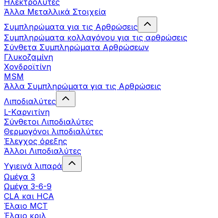
Ηλεκτρολύτες
Άλλα Mεταλλικά Στοιχεία
Συμπληρώματα για τις Αρθρώσεις
Συμπληρώματα κολλαγόνου για τις αρθρώσεις
Σύνθετα Συμπληρώματα Αρθρώσεων
Γλυκοζαμίνη
Χονδροϊτίνη
MSM
Άλλα Συμπληρώματα για τις Αρθρώσεις
Λιποδιαλύτες
L-Kαρνιτίνη
Σύνθετοι Λιποδιαλύτες
Θερμογόνοι λιποδιαλύτες
Έλεγχος όρεξης
Άλλοι Λιποδιαλύτες
Υγιεινά λιπαρά
Ωμέγα 3
Ωμέγα 3-6-9
CLA και HCA
Έλαιο MCT
Έλαιο κριλ