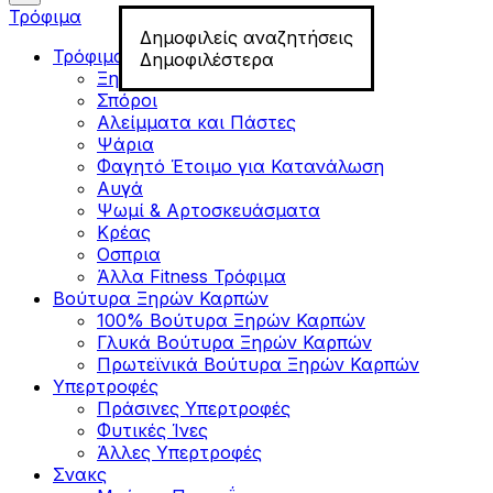
Τρόφιμα
Δημοφιλείς αναζητήσεις
Τρόφιμα για Fitness
Δημοφιλέστερα
Ξηροί Καρποί
Σπόροι
Αλείμματα και Πάστες
Ψάρια
Φαγητό Έτοιμο για Κατανάλωση
Αυγά
Ψωμί & Αρτοσκευάσματα
Κρέας
Οσπρια
Άλλα Fitness Τρόφιμα
Βούτυρα Ξηρών Καρπών
100% Βούτυρα Ξηρών Καρπών
Γλυκά Βούτυρα Ξηρών Καρπών
Πρωτεϊνικά Βούτυρα Ξηρών Καρπών
Υπερτροφές
Πράσινες Υπερτροφές
Φυτικές Ίνες
Άλλες Υπερτροφές
Σνακς