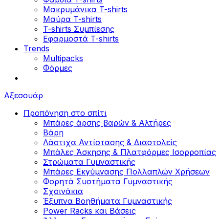
Μακρυμάνικα T-shirts
Μαύρα T-shirts
T-shirts Συμπίεσης
Εφαρμοστά T-shirts
Trends
Multipacks
Φόρμες
Αξεσουάρ
Προπόνηση στο σπίτι
Μπάρες άρσης βαρών & Αλτήρες
Βάρη
Λάστιχα Αντίστασης & Διαστολείς
Μπάλες Άσκησης & Πλατφόρμες Ισορροπίας
Στρώματα Γυμναστικής
Μπάρες Εκγύμνασης Πολλαπλών Χρήσεων
Φορητά Συστήματα Γυμναστικής
Σχοινάκια
Έξυπνα Βοηθήματα Γυμναστικής
Power Racks και Βάσεις