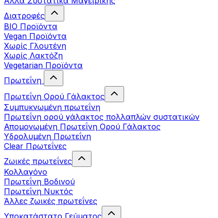
Άλλα Συστατικά Μαγειρικής
Διατροφές
BIO Προϊόντα
Vegan Προϊόντα
Χωρίς Γλουτένη
Χωρίς Λακτόζη
Vegetarian Προϊόντα
Πρωτεΐνη
Πρωτεΐνη Ορού Γάλακτος
Συμπυκνωμένη πρωτεΐνη
Πρωτεΐνη ορού γάλακτος πολλαπλών συστατικών
Απομονωμένη Πρωτεΐνη Ορού Γάλακτος
Υδρολυμένη Πρωτεΐνη
Clear Πρωτεΐνες
Ζωικές πρωτεΐνες
Κολλαγόνο
Πρωτεΐνη Βοδινού
Πρωτεΐνη Νυκτός
Άλλες ζωικές πρωτεΐνες
Υποκατάστατο Γεύματος