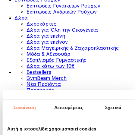
Εκπτώσεις Γυναικείων Ρούχων
Εκπτώσεις Aνδρικών Ρούχων
Δώρα
Δωροκάρτες
Δώρα για Όλη την Οικογένεια
Δώρα για εκείνη
Δώρα για εκείνον
Δώρα Μαγειρικής & Ζαχαροπλαστικής
Μόδα & Αξεσουάρ
Εξοπλισμός Γυμναστικής
Δώρα κάτω των 10€
Bestsellers
GymBeam Merch
Νέα Προϊόντα
Προσφορές
Κατηγορίες
Συναίνεση
Λεπτομέρειες
Σχετικά
Τρόφιμα
Τρόφιμα για Fitness
Ξηροί Καρποί
Αυτή η ιστοσελίδα χρησιμοποιεί cookies
Σπόροι