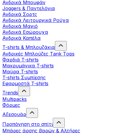
Ανδρικά Μπουφάν
Joggers & Παντελόνια
Ανδρικά Σορτς
Ανδρικά Λειτουργικά Ρούχα
Ανδρικά Μαγιό
Ανδρικά Εσώρουχα
Ανδρικά Καπέλα
T-shirts & Μπλουζάκια
Ανδρικές Mπλούζες Τank Τops
Φαρδιά T-shirts
Μακρυμάνικα T-shirts
Μαύρα T-shirts
T-shirts Συμπίεσης
Εφαρμοστά T-shirts
Trends
Multipacks
Φόρμες
Αξεσουάρ
Προπόνηση στο σπίτι
Μπάρες άρσης βαρών & Αλτήρες