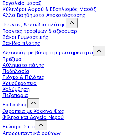
Εργαλεία μασάζ
Κύλινδροι Αφρού & Εξοπλισμός Μασάζ
Άλλα Βοηθήματα Αποκατάστασης
Τσάντες & σακίδια πλάτης
Τσάντες τροφίμων & αξεσουάρ
Σάκοι Γυμναστικής
Σακίδια πλάτης
Αξεσουάρ με βάση τη δραστηριότητα
Tρέξιμο
Αθλήματα πάλης
Ποδηλασία
Γιόγκα & Πιλάτες
Κρυοθεραπεία
Κολύμβηση
Πεζοπορία
Biohacking
Θεραπεία με Κόκκινο Φως
Φίλτρα και Δοχεία Νερού
Βιώσιμο Σπίτι
Απορρυπαντικά ρούχων