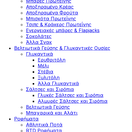
Μπάρες Πρωτεΐνης
Αποξηραμένο Κρέας
Αποξηραμένα Φρούτα
Μπισκότα Πρωτεΐνης
Τσιπς & Kράκερς Πρωτεΐνης
Ενεργειακές μπάρες & Flapjacks
Σοκολάτες
Άλλα Σνακ
Βελτιωτικά Γεύσης & Γλυκαντικές Ουσίες
Γλυκαντικά
Ερυθριτόλη
Μέλι
Στέβια
Ξυλιτόλη
Άλλα Γλυκαντικά
Σάλτσες και Σιρόπια
Γλυκές Σάλτσες και Σιρόπια
Αλμυρές Σάλτσες και Σιρόπια
Bελτιωτικά Γεύσης
Μπαχαρικά και Αλάτι
Ροφήματα
Αθλητικά Ποτά
RTD Ροφήματα