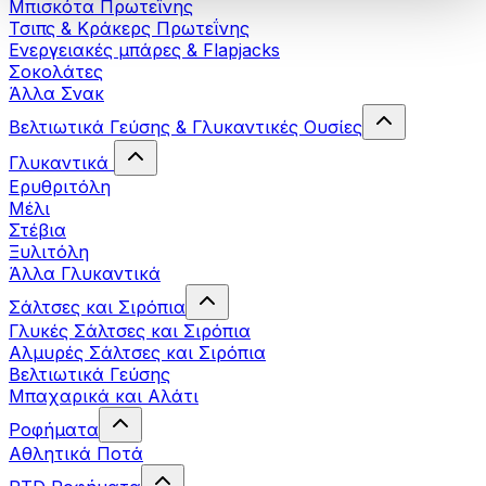
Μπισκότα Πρωτεΐνης
Τσιπς & Kράκερς Πρωτεΐνης
Ενεργειακές μπάρες & Flapjacks
Σοκολάτες
Άλλα Σνακ
Βελτιωτικά Γεύσης & Γλυκαντικές Ουσίες
Γλυκαντικά
Ερυθριτόλη
Μέλι
Στέβια
Ξυλιτόλη
Άλλα Γλυκαντικά
Σάλτσες και Σιρόπια
Γλυκές Σάλτσες και Σιρόπια
Αλμυρές Σάλτσες και Σιρόπια
Bελτιωτικά Γεύσης
Μπαχαρικά και Αλάτι
Ροφήματα
Αθλητικά Ποτά