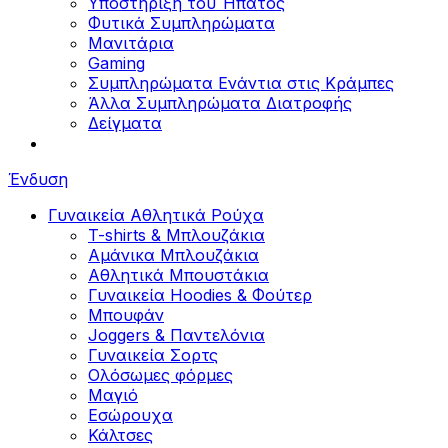
Υποστήριξη του Ήπατος
Φυτικά Συμπληρώματα
Μανιτάρια
Gaming
Συμπληρώματα Ενάντια στις Κράμπες
Άλλα Συμπληρώματα Διατροφής
Δείγματα
Ένδυση
Γυναικεία Αθλητικά Ρούχα
T-shirts & Μπλουζάκια
Αμάνικα Μπλουζάκια
Aθλητικά Μπουστάκια
Γυναικεία Hoodies & Φούτερ
Μπουφάν
Joggers & Παντελόνια
Γυναικεία Σορτς
Ολόσωμες φόρμες
Μαγιό
Εσώρουχα
Κάλτσες