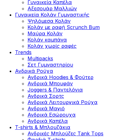
Γυναικεία Καπέλα
Αξεσουάρ Μαλλιών
Γυναικεία Κολάν Γυμναστικής
Ψηλόμεσα Κολάν
Κολάν με ραφή Scrunch Bum
Μαύρα Κολάν
Κολάν καμπάνα
Κολάν χωρίς ραφές
Trends
Multipacks
Σετ Γυμναστηρίου
Ανδρικά Ρούχα
Ανδρικά Hoodies & Φούτερ
Ανδρικά Μπουφάν
Joggers & Παντελόνια
Ανδρικά Σορτς
Ανδρικά Λειτουργικά Ρούχα
Ανδρικά Μαγιό
Ανδρικά Εσώρουχα
Ανδρικά Καπέλα
T-shirts & Μπλουζάκια
Ανδρικές Mπλούζες Τank Τops
Φαρδιά T-shirts