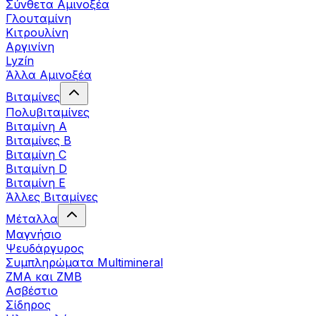
Σύνθετα Αμινοξέα
Γλουταμίνη
Κιτρουλίνη
Αργινίνη
Lyzín
Άλλα Αμινοξέα
Βιταμίνες
Πολυβιταμίνες
Βιταμίνη Α
Βιταμίνες Β
Βιταμίνη C
Βιταμίνη D
Βιταμίνη Ε
Άλλες Βιταμίνες
Μέταλλα
Μαγνήσιο
Ψευδάργυρος
Συμπληρώματα Multimineral
ZMA και ZMB
Ασβέστιο
Σίδηρος