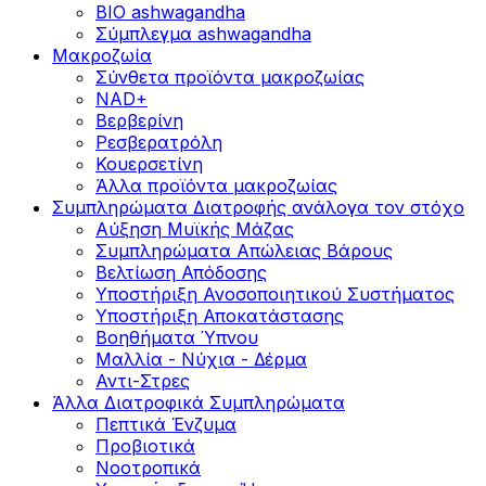
BIO ashwagandha
Σύμπλεγμα ashwagandha
Μακροζωία
Σύνθετα προϊόντα μακροζωίας
NAD+
Βερβερίνη
Ρεσβερατρόλη
Κουερσετίνη
Άλλα προϊόντα μακροζωίας
Συμπληρώματα Διατροφής ανάλογα τον στόχο
Αύξηση Μυϊκής Μάζας
Συμπληρώματα Aπώλειας Βάρους
Βελτίωση Απόδοσης
Υποστήριξη Ανοσοποιητικού Συστήματος
Yποστήριξη Αποκατάστασης
Βοηθήματα Ύπνου
Μαλλία - Νύχια - Δέρμα
Αντι-Στρες
Άλλα Διατροφικά Συμπληρώματα
Πεπτικά Ένζυμα
Προβιοτικά
Νοοτροπικά