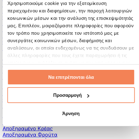
Χρησιμοποιούμε cookie για την εξατομίκευση
Αλείμματα και Πάστες
Ψάρια
περιεχομένου και διαφημίσεων, την παροχή λειτουργιών
Φαγητό Έτοιμο για Κατανάλωση
κοινωνικών μέσων και την ανάλυση της επισκεψιμότητάς
Αυγά
μας. Επιπλέον, μοιραζόμαστε πληροφορίες που αφορούν
Ψωμί & Αρτοσκευάσματα
τον τρόπο που χρησιμοποιείτε τον ιστότοπό μας με
Κρέας
συνεργάτες κοινωνικών μέσων, διαφήμισης και
Οσπρια
Άλλα Fitness Τρόφιμα
αναλύσεων, οι οποίοι ενδεχομένως να τις συνδυάσουν με
άλλες πληροφορίες που τους έχετε παραχωρήσει ή τις
Βούτυρα Ξηρών Καρπών
οποίες έχουν συλλέξει σε σχέση με την από μέρους σας
100% Βούτυρα Ξηρών Καρπών
χρήση των υπηρεσιών τους.
Γλυκά Βούτυρα Ξηρών Καρπών
Πρωτεϊνικά Βούτυρα Ξηρών Καρπών
Να επιτρέπονται όλα
Υπερτροφές
Πράσινες Υπερτροφές
Προσαρμογή
Φυτικές Ίνες
Άλλες Υπερτροφές
Άρνηση
Σνακς
Μπάρες Πρωτεΐνης
Αποξηραμένο Κρέας
Αποξηραμένα Φρούτα