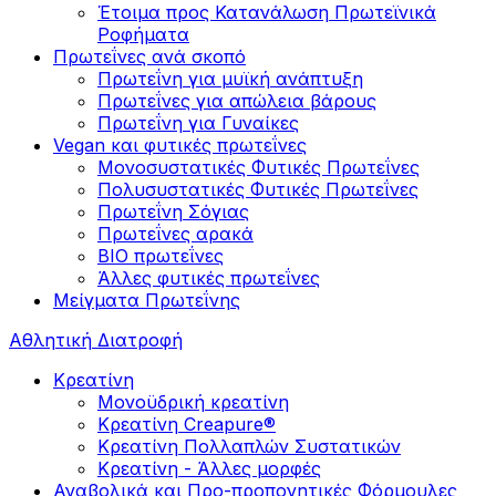
Έτοιμα προς Κατανάλωση Πρωτεϊνικά
Ροφήματα
Πρωτεΐνες ανά σκοπό
Πρωτεΐνη για μυϊκή ανάπτυξη
Πρωτεΐνες για απώλεια βάρους
Πρωτεΐνη για Γυναίκες
Vegan και φυτικές πρωτεΐνες
Μονοσυστατικές Φυτικές Πρωτεΐνες
Πολυσυστατικές Φυτικές Πρωτεΐνες
Πρωτεΐνη Σόγιας
Πρωτεΐνες αρακά
ΒIO πρωτεΐνες
Άλλες φυτικές πρωτεΐνες
Μείγματα Πρωτεΐνης
Αθλητική Διατροφή
Κρεατίνη
Μονοϋδρική κρεατίνη
Κρεατίνη Creapure®
Κρεατίνη Πολλαπλών Συστατικών
Κρεατίνη - Άλλες μορφές
Αναβολικά και Προ-προπονητικές Φόρμουλες