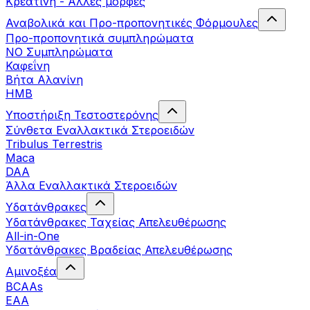
Κρεατίνη - Άλλες μορφές
Αναβολικά και Προ-προπονητικές Φόρμουλες
Προ-προπονητικά συμπληρώματα
ΝΟ Συμπληρώματα
Καφεΐνη
Βήτα Αλανίνη
HMB
Υποστήριξη Τεστοστερόνης
Σύνθετα Εναλλακτικά Στεροειδών
Tribulus Terrestris
Maca
DAA
Άλλα Εναλλακτικά Στεροειδών
Υδατάνθρακες
Υδατάνθρακες Ταχείας Απελευθέρωσης
All-in-One
Υδατάνθρακες Βραδείας Απελευθέρωσης
Αμινοξέα
BCAAs
EAA