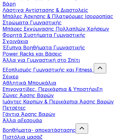
Βάρη
Λάστιχα Αντίστασης & Διαστολείς
Μπάλες Άσκησης & Πλατφόρμες Ισορροπίας
Στρώματα Γυμναστικής
Μπάρες Εκγύμνασης Πολλαπλών Χρήσεων
Φορητά Συστήματα Γυμναστικής
Σχοινάκια
Έξυπνα Βοηθήματα Γυμναστικής
Power Racks και Βάσεις
Άλλα για Γυμναστική στο Σπίτι
Εξοπλισμός Γυμναστικής και Fitness
Σέικερ
Αθλητικά Μπουκάλια
Επιγονατίδες, Περικάρπια & Υποστήριξη
Ζώνες Άρσης Βαρών
Ιμάντες Καρπών & Περικάρπια Άρσης Βαρών
Πετσέτες
Γάντια Άρσης Βαρών
Άλλα αξεσουάρ
Βοηθήματα- αποκατάστασης
Πιστόλια μασάζ