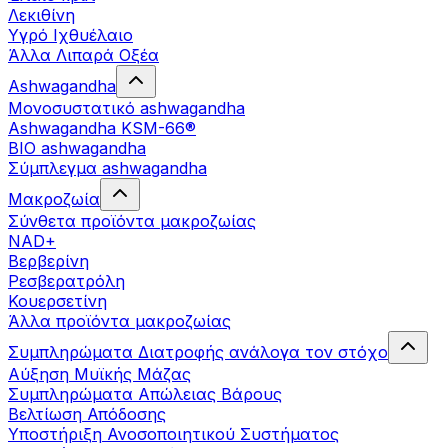
Λεκιθίνη
Υγρό Ιχθυέλαιο
Άλλα Λιπαρά Οξέα
Ashwagandha
Μονοσυστατικό ashwagandha
Ashwagandha KSM-66®
BIO ashwagandha
Σύμπλεγμα ashwagandha
Μακροζωία
Σύνθετα προϊόντα μακροζωίας
NAD+
Βερβερίνη
Ρεσβερατρόλη
Κουερσετίνη
Άλλα προϊόντα μακροζωίας
Συμπληρώματα Διατροφής ανάλογα τον στόχο
Αύξηση Μυϊκής Μάζας
Συμπληρώματα Aπώλειας Βάρους
Βελτίωση Απόδοσης
Υποστήριξη Ανοσοποιητικού Συστήματος