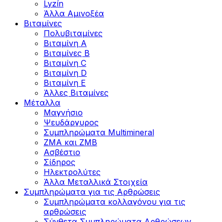
Lyzín
Άλλα Αμινοξέα
Βιταμίνες
Πολυβιταμίνες
Βιταμίνη Α
Βιταμίνες Β
Βιταμίνη C
Βιταμίνη D
Βιταμίνη Ε
Άλλες Βιταμίνες
Μέταλλα
Μαγνήσιο
Ψευδάργυρος
Συμπληρώματα Multimineral
ZMA και ZMB
Ασβέστιο
Σίδηρος
Ηλεκτρολύτες
Άλλα Mεταλλικά Στοιχεία
Συμπληρώματα για τις Αρθρώσεις
Συμπληρώματα κολλαγόνου για τις
αρθρώσεις
Σύνθετα Συμπληρώματα Αρθρώσεων