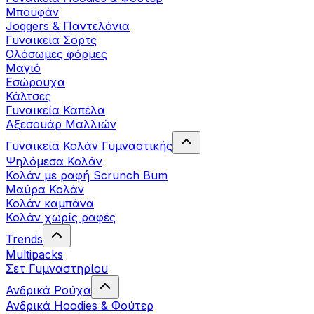
Μπουφάν
Joggers & Παντελόνια
Γυναικεία Σορτς
Ολόσωμες φόρμες
Μαγιό
Εσώρουχα
Κάλτσες
Γυναικεία Καπέλα
Αξεσουάρ Μαλλιών
Γυναικεία Κολάν Γυμναστικής
Ψηλόμεσα Κολάν
Κολάν με ραφή Scrunch Bum
Μαύρα Κολάν
Κολάν καμπάνα
Κολάν χωρίς ραφές
Trends
Multipacks
Σετ Γυμναστηρίου
Ανδρικά Ρούχα
Ανδρικά Hoodies & Φούτερ