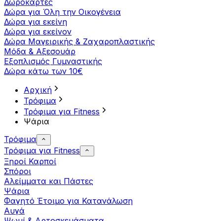
Δωροκάρτες
Δώρα για Όλη την Οικογένεια
Δώρα για εκείνη
Δώρα για εκείνον
Δώρα Μαγειρικής & Ζαχαροπλαστικής
Μόδα & Αξεσουάρ
Εξοπλισμός Γυμναστικής
Δώρα κάτω των 10€
Αρχική
Τρόφιμα
Τρόφιμα για Fitness
Ψάρια
Τρόφιμα
Τρόφιμα για Fitness
Ξηροί Καρποί
Σπόροι
Αλείμματα και Πάστες
Ψάρια
Φαγητό Έτοιμο για Κατανάλωση
Αυγά
Ψωμί & Αρτοσκευάσματα