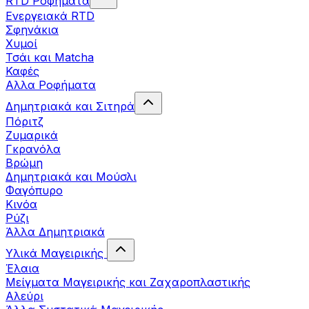
RTD Ροφήματα
Ενεργειακά RTD
Σφηνάκια
Χυμοί
Τσάι και Matcha
Καφές
Αλλα Ροφήματα
Δημητριακά και Σιτηρά
Πόριτζ
Ζυμαρικά
Γκρανόλα
Βρώμη
Δημητριακά και Μούσλι
Φαγόπυρο
Κινόα
Ρύζι
Άλλα Δημητριακά
Υλικά Μαγειρικής
Έλαια
Μείγματα Μαγειρικής και Ζαχαροπλαστικής
Αλεύρι