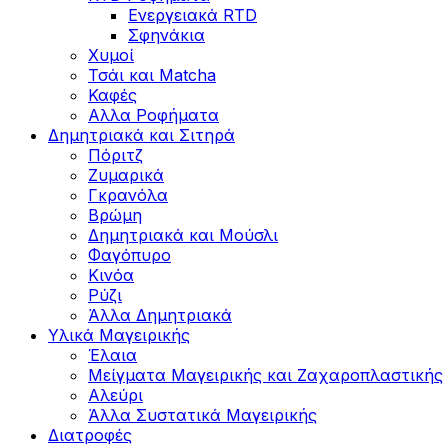
Ενεργειακά RTD
Σφηνάκια
Χυμοί
Τσάι και Matcha
Καφές
Αλλα Ροφήματα
Δημητριακά και Σιτηρά
Πόριτζ
Ζυμαρικά
Γκρανόλα
Βρώμη
Δημητριακά και Μούσλι
Φαγόπυρο
Κινόα
Ρύζι
Άλλα Δημητριακά
Υλικά Μαγειρικής
Έλαια
Μείγματα Μαγειρικής και Ζαχαροπλαστικής
Αλεύρι
Άλλα Συστατικά Μαγειρικής
Διατροφές