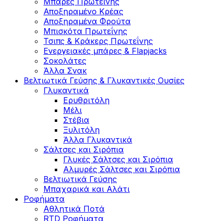
Μπάρες Πρωτεΐνης
Αποξηραμένο Κρέας
Αποξηραμένα Φρούτα
Μπισκότα Πρωτεΐνης
Τσιπς & Kράκερς Πρωτεΐνης
Ενεργειακές μπάρες & Flapjacks
Σοκολάτες
Άλλα Σνακ
Βελτιωτικά Γεύσης & Γλυκαντικές Ουσίες
Γλυκαντικά
Ερυθριτόλη
Μέλι
Στέβια
Ξυλιτόλη
Άλλα Γλυκαντικά
Σάλτσες και Σιρόπια
Γλυκές Σάλτσες και Σιρόπια
Αλμυρές Σάλτσες και Σιρόπια
Bελτιωτικά Γεύσης
Μπαχαρικά και Αλάτι
Ροφήματα
Αθλητικά Ποτά
RTD Ροφήματα