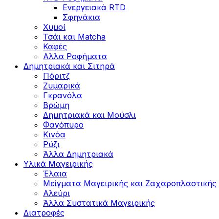
Ενεργειακά RTD
Σφηνάκια
Χυμοί
Τσάι και Matcha
Καφές
Αλλα Ροφήματα
Δημητριακά και Σιτηρά
Πόριτζ
Ζυμαρικά
Γκρανόλα
Βρώμη
Δημητριακά και Μούσλι
Φαγόπυρο
Κινόα
Ρύζι
Άλλα Δημητριακά
Υλικά Μαγειρικής
Έλαια
Μείγματα Μαγειρικής και Ζαχαροπλαστικής
Αλεύρι
Άλλα Συστατικά Μαγειρικής
Διατροφές