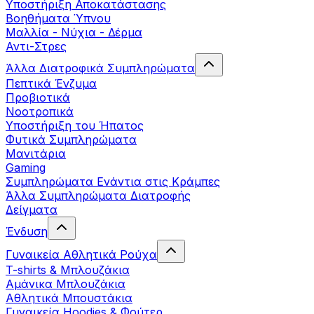
Yποστήριξη Αποκατάστασης
Βοηθήματα Ύπνου
Μαλλία - Νύχια - Δέρμα
Αντι-Στρες
Άλλα Διατροφικά Συμπληρώματα
Πεπτικά Ένζυμα
Προβιοτικά
Νοοτροπικά
Υποστήριξη του Ήπατος
Φυτικά Συμπληρώματα
Μανιτάρια
Gaming
Συμπληρώματα Ενάντια στις Κράμπες
Άλλα Συμπληρώματα Διατροφής
Δείγματα
Ένδυση
Γυναικεία Αθλητικά Ρούχα
T-shirts & Μπλουζάκια
Αμάνικα Μπλουζάκια
Aθλητικά Μπουστάκια
Γυναικεία Hoodies & Φούτερ