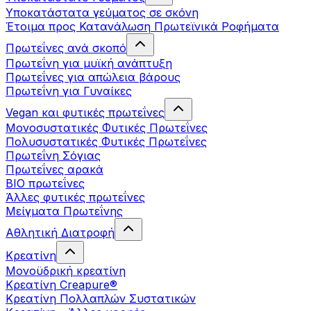
Υποκατάστατα γεύματος σε σκόνη
Έτοιμα προς Κατανάλωση Πρωτεϊνικά Ροφήματα
Πρωτεΐνες ανά σκοπό
Πρωτεΐνη για μυϊκή ανάπτυξη
Πρωτεΐνες για απώλεια βάρους
Πρωτεΐνη για Γυναίκες
Vegan και φυτικές πρωτεΐνες
Μονοσυστατικές Φυτικές Πρωτεΐνες
Πολυσυστατικές Φυτικές Πρωτεΐνες
Πρωτεΐνη Σόγιας
Πρωτεΐνες αρακά
ΒIO πρωτεΐνες
Άλλες φυτικές πρωτεΐνες
Μείγματα Πρωτεΐνης
Αθλητική Διατροφή
Κρεατίνη
Μονοϋδρική κρεατίνη
Κρεατίνη Creapure®
Κρεατίνη Πολλαπλών Συστατικών