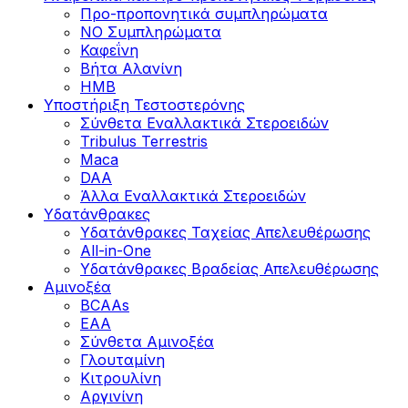
Προ-προπονητικά συμπληρώματα
ΝΟ Συμπληρώματα
Καφεΐνη
Βήτα Αλανίνη
HMB
Υποστήριξη Τεστοστερόνης
Σύνθετα Εναλλακτικά Στεροειδών
Tribulus Terrestris
Maca
DAA
Άλλα Εναλλακτικά Στεροειδών
Υδατάνθρακες
Υδατάνθρακες Ταχείας Απελευθέρωσης
All-in-One
Υδατάνθρακες Βραδείας Απελευθέρωσης
Αμινοξέα
BCAAs
EAA
Σύνθετα Αμινοξέα
Γλουταμίνη
Κιτρουλίνη
Αργινίνη