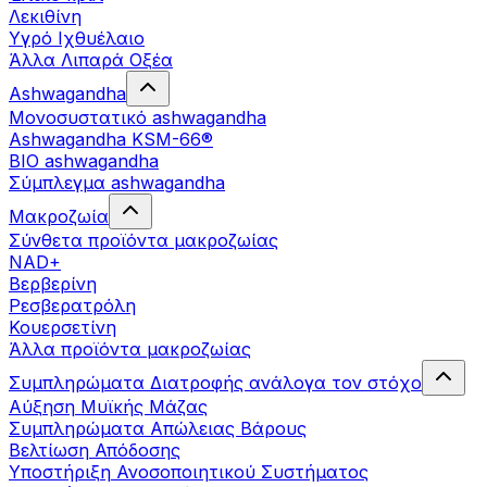
Λεκιθίνη
Υγρό Ιχθυέλαιο
Άλλα Λιπαρά Οξέα
Ashwagandha
Μονοσυστατικό ashwagandha
Ashwagandha KSM-66®
BIO ashwagandha
Σύμπλεγμα ashwagandha
Μακροζωία
Σύνθετα προϊόντα μακροζωίας
NAD+
Βερβερίνη
Ρεσβερατρόλη
Κουερσετίνη
Άλλα προϊόντα μακροζωίας
Συμπληρώματα Διατροφής ανάλογα τον στόχο
Αύξηση Μυϊκής Μάζας
Συμπληρώματα Aπώλειας Βάρους
Βελτίωση Απόδοσης
Υποστήριξη Ανοσοποιητικού Συστήματος