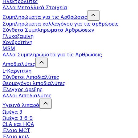
Ηλεκτρολύτες
Άλλα Mεταλλικά Στοιχεία
Συμπληρώματα για τις Αρθρώσεις
Συμπληρώματα κολλαγόνου για τις αρθρώσεις
Σύνθετα Συμπληρώματα Αρθρώσεων
Γλυκοζαμίνη
Χονδροϊτίνη
MSM
Άλλα Συμπληρώματα για τις Αρθρώσεις
Λιποδιαλύτες
L-Kαρνιτίνη
Σύνθετοι Λιποδιαλύτες
Θερμογόνοι λιποδιαλύτες
Έλεγχος όρεξης
Άλλοι Λιποδιαλύτες
Υγιεινά λιπαρά
Ωμέγα 3
Ωμέγα 3-6-9
CLA και HCA
Έλαιο MCT
Έλαιο κριλ