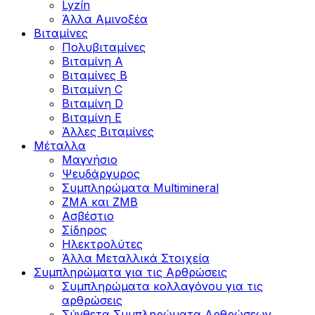
Lyzín
Άλλα Αμινοξέα
Βιταμίνες
Πολυβιταμίνες
Βιταμίνη Α
Βιταμίνες Β
Βιταμίνη C
Βιταμίνη D
Βιταμίνη Ε
Άλλες Βιταμίνες
Μέταλλα
Μαγνήσιο
Ψευδάργυρος
Συμπληρώματα Multimineral
ZMA και ZMB
Ασβέστιο
Σίδηρος
Ηλεκτρολύτες
Άλλα Mεταλλικά Στοιχεία
Συμπληρώματα για τις Αρθρώσεις
Συμπληρώματα κολλαγόνου για τις
αρθρώσεις
Σύνθετα Συμπληρώματα Αρθρώσεων