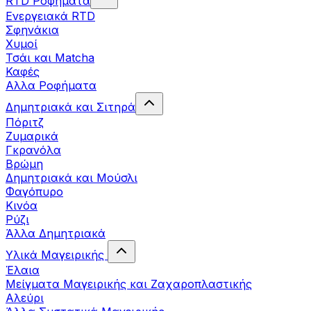
RTD Ροφήματα
Ενεργειακά RTD
Σφηνάκια
Χυμοί
Τσάι και Matcha
Καφές
Αλλα Ροφήματα
Δημητριακά και Σιτηρά
Πόριτζ
Ζυμαρικά
Γκρανόλα
Βρώμη
Δημητριακά και Μούσλι
Φαγόπυρο
Κινόα
Ρύζι
Άλλα Δημητριακά
Υλικά Μαγειρικής
Έλαια
Μείγματα Μαγειρικής και Ζαχαροπλαστικής
Αλεύρι