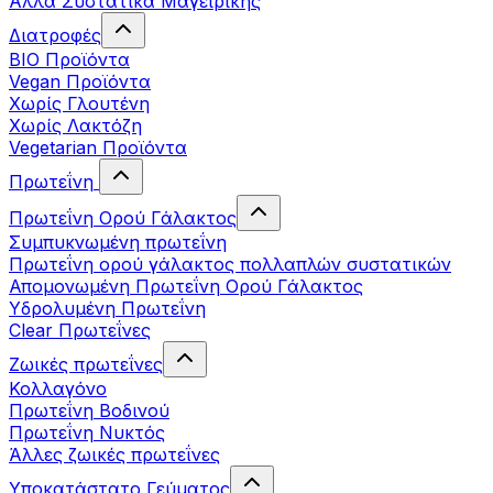
Άλλα Συστατικά Μαγειρικής
Διατροφές
BIO Προϊόντα
Vegan Προϊόντα
Χωρίς Γλουτένη
Χωρίς Λακτόζη
Vegetarian Προϊόντα
Πρωτεΐνη
Πρωτεΐνη Ορού Γάλακτος
Συμπυκνωμένη πρωτεΐνη
Πρωτεΐνη ορού γάλακτος πολλαπλών συστατικών
Απομονωμένη Πρωτεΐνη Ορού Γάλακτος
Υδρολυμένη Πρωτεΐνη
Clear Πρωτεΐνες
Ζωικές πρωτεΐνες
Κολλαγόνο
Πρωτεΐνη Βοδινού
Πρωτεΐνη Νυκτός
Άλλες ζωικές πρωτεΐνες
Υποκατάστατο Γεύματος