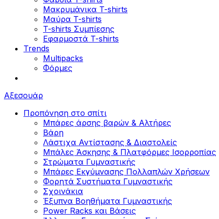
Μακρυμάνικα T-shirts
Μαύρα T-shirts
T-shirts Συμπίεσης
Εφαρμοστά T-shirts
Trends
Multipacks
Φόρμες
Αξεσουάρ
Προπόνηση στο σπίτι
Μπάρες άρσης βαρών & Αλτήρες
Βάρη
Λάστιχα Αντίστασης & Διαστολείς
Μπάλες Άσκησης & Πλατφόρμες Ισορροπίας
Στρώματα Γυμναστικής
Μπάρες Εκγύμνασης Πολλαπλών Χρήσεων
Φορητά Συστήματα Γυμναστικής
Σχοινάκια
Έξυπνα Βοηθήματα Γυμναστικής
Power Racks και Βάσεις