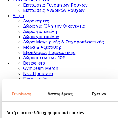
Εκπτώσεις Γυναικείων Ρούχων
Εκπτώσεις Aνδρικών Ρούχων
Δώρα
Δωροκάρτες
Δώρα για Όλη την Οικογένεια
Δώρα για εκείνη
Δώρα για εκείνον
Δώρα Μαγειρικής & Ζαχαροπλαστικής
Μόδα & Αξεσουάρ
Εξοπλισμός Γυμναστικής
Δώρα κάτω των 10€
Bestsellers
GymBeam Merch
Νέα Προϊόντα
Προσφορές
Κατηγορίες
Συναίνεση
Λεπτομέρειες
Σχετικά
Τρόφιμα
Τρόφιμα για Fitness
Ξηροί Καρποί
Αυτή η ιστοσελίδα χρησιμοποιεί cookies
Σπόροι