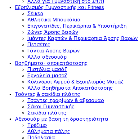
Άλλα για Γυμναστική στο Σπίτι
Εξοπλισμός Γυμναστικής και Fitness
Σέικερ
Αθλητικά Μπουκάλια
Επιγονατίδες, Περικάρπια & Υποστήριξη
Ζώνες Άρσης Βαρών
Ιμάντες Καρπών & Περικάρπια Άρσης Βαρών
Πετσέτες
Γάντια Άρσης Βαρών
Άλλα αξεσουάρ
Βοηθήματα- αποκατάστασης
Πιστόλια μασάζ
Εργαλεία μασάζ
Κύλινδροι Αφρού & Εξοπλισμός Μασάζ
Άλλα Βοηθήματα Αποκατάστασης
Τσάντες & σακίδια πλάτης
Τσάντες τροφίμων & αξεσουάρ
Σάκοι Γυμναστικής
Σακίδια πλάτης
Αξεσουάρ με βάση τη δραστηριότητα
Tρέξιμο
Αθλήματα πάλης
Ποδηλασία