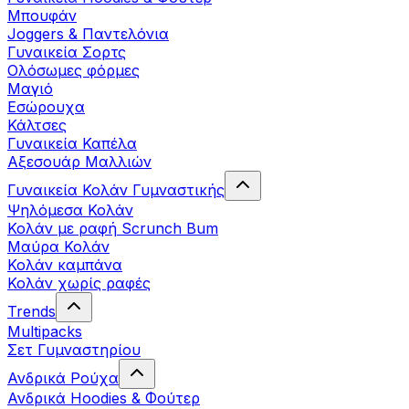
Μπουφάν
Joggers & Παντελόνια
Γυναικεία Σορτς
Ολόσωμες φόρμες
Μαγιό
Εσώρουχα
Κάλτσες
Γυναικεία Καπέλα
Αξεσουάρ Μαλλιών
Γυναικεία Κολάν Γυμναστικής
Ψηλόμεσα Κολάν
Κολάν με ραφή Scrunch Bum
Μαύρα Κολάν
Κολάν καμπάνα
Κολάν χωρίς ραφές
Trends
Multipacks
Σετ Γυμναστηρίου
Ανδρικά Ρούχα
Ανδρικά Hoodies & Φούτερ