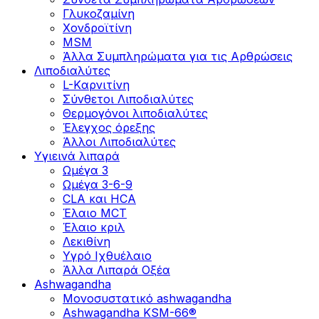
Γλυκοζαμίνη
Χονδροϊτίνη
MSM
Άλλα Συμπληρώματα για τις Αρθρώσεις
Λιποδιαλύτες
L-Kαρνιτίνη
Σύνθετοι Λιποδιαλύτες
Θερμογόνοι λιποδιαλύτες
Έλεγχος όρεξης
Άλλοι Λιποδιαλύτες
Υγιεινά λιπαρά
Ωμέγα 3
Ωμέγα 3-6-9
CLA και HCA
Έλαιο MCT
Έλαιο κριλ
Λεκιθίνη
Υγρό Ιχθυέλαιο
Άλλα Λιπαρά Οξέα
Ashwagandha
Μονοσυστατικό ashwagandha
Ashwagandha KSM-66®