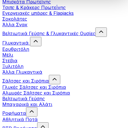
Μπισκότα Πρωτεΐνης
Τσιπς & Kράκερς Πρωτεΐνης
Ενεργειακές μπάρες & Flapjacks
Σοκολάτες
Άλλα Σνακ
Βελτιωτικά Γεύσης & Γλυκαντικές Ουσίες
Γλυκαντικά
Ερυθριτόλη
Μέλι
Στέβια
Ξυλιτόλη
Άλλα Γλυκαντικά
Σάλτσες και Σιρόπια
Γλυκές Σάλτσες και Σιρόπια
Αλμυρές Σάλτσες και Σιρόπια
Bελτιωτικά Γεύσης
Μπαχαρικά και Αλάτι
Ροφήματα
Αθλητικά Ποτά