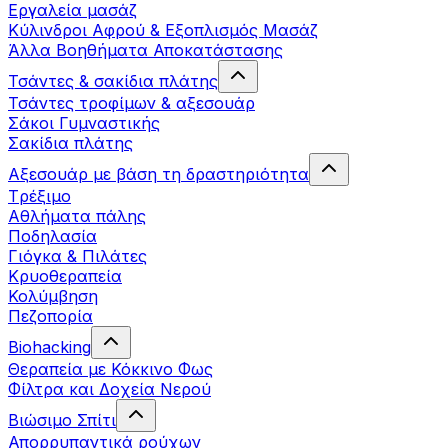
Εργαλεία μασάζ
Κύλινδροι Αφρού & Εξοπλισμός Μασάζ
Άλλα Βοηθήματα Αποκατάστασης
Τσάντες & σακίδια πλάτης
Τσάντες τροφίμων & αξεσουάρ
Σάκοι Γυμναστικής
Σακίδια πλάτης
Αξεσουάρ με βάση τη δραστηριότητα
Tρέξιμο
Αθλήματα πάλης
Ποδηλασία
Γιόγκα & Πιλάτες
Κρυοθεραπεία
Κολύμβηση
Πεζοπορία
Biohacking
Θεραπεία με Κόκκινο Φως
Φίλτρα και Δοχεία Νερού
Βιώσιμο Σπίτι
Απορρυπαντικά ρούχων