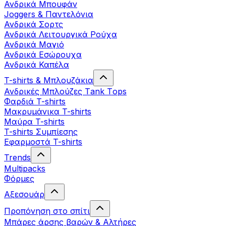
Ανδρικά Μπουφάν
Joggers & Παντελόνια
Ανδρικά Σορτς
Ανδρικά Λειτουργικά Ρούχα
Ανδρικά Μαγιό
Ανδρικά Εσώρουχα
Ανδρικά Καπέλα
T-shirts & Μπλουζάκια
Ανδρικές Mπλούζες Τank Τops
Φαρδιά T-shirts
Μακρυμάνικα T-shirts
Μαύρα T-shirts
T-shirts Συμπίεσης
Εφαρμοστά T-shirts
Trends
Multipacks
Φόρμες
Αξεσουάρ
Προπόνηση στο σπίτι
Μπάρες άρσης βαρών & Αλτήρες