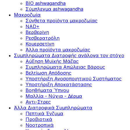
BIO ashwagandha
Σύμπλεγμα ashwagandha
Μακροζωία
Σύνθετα προϊόντα μακροζωίας
NAD+
Βερβερίνη
Ρεσβερατρόλη
Κουερσετίνη
Άλλα προϊόντα μακροζωίας
Συμπληρώματα Διατροφής ανάλογα τον στόχο
Αύξηση Μυϊκής Μάζας
Συμπληρώματα Aπώλειας Βάρους
Βελτίωση Απόδοσης
Υποστήριξη Ανοσοποιητικού Συστήματος
Yποστήριξη Αποκατάστασης
Βοηθήματα Ύπνου
Μαλλία - Νύχια - Δέρμα
Αντι-Στρες
Άλλα Διατροφικά Συμπληρώματα
Πεπτικά Ένζυμα
Προβιοτικά
Νοοτροπικά