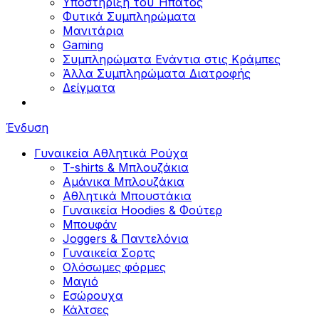
Υποστήριξη του Ήπατος
Φυτικά Συμπληρώματα
Μανιτάρια
Gaming
Συμπληρώματα Ενάντια στις Κράμπες
Άλλα Συμπληρώματα Διατροφής
Δείγματα
Ένδυση
Γυναικεία Αθλητικά Ρούχα
T-shirts & Μπλουζάκια
Αμάνικα Μπλουζάκια
Aθλητικά Μπουστάκια
Γυναικεία Hoodies & Φούτερ
Μπουφάν
Joggers & Παντελόνια
Γυναικεία Σορτς
Ολόσωμες φόρμες
Μαγιό
Εσώρουχα
Κάλτσες