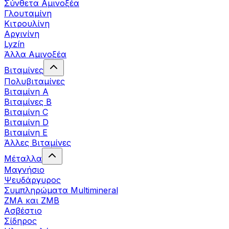
Σύνθετα Αμινοξέα
Γλουταμίνη
Κιτρουλίνη
Αργινίνη
Lyzín
Άλλα Αμινοξέα
Βιταμίνες
Πολυβιταμίνες
Βιταμίνη Α
Βιταμίνες Β
Βιταμίνη C
Βιταμίνη D
Βιταμίνη Ε
Άλλες Βιταμίνες
Μέταλλα
Μαγνήσιο
Ψευδάργυρος
Συμπληρώματα Multimineral
ZMA και ZMB
Ασβέστιο
Σίδηρος