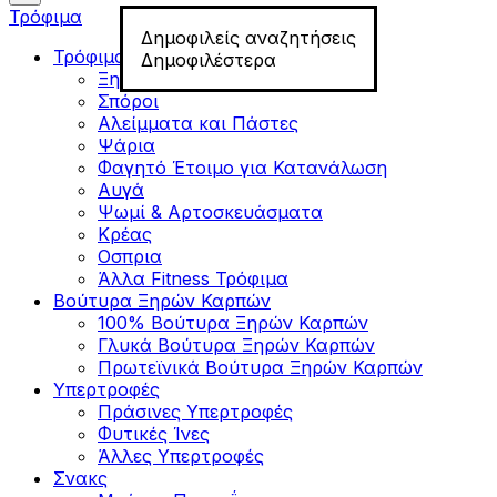
Τρόφιμα
Δημοφιλείς αναζητήσεις
Τρόφιμα για Fitness
Δημοφιλέστερα
Ξηροί Καρποί
Σπόροι
Αλείμματα και Πάστες
Ψάρια
Φαγητό Έτοιμο για Κατανάλωση
Αυγά
Ψωμί & Αρτοσκευάσματα
Κρέας
Οσπρια
Άλλα Fitness Τρόφιμα
Βούτυρα Ξηρών Καρπών
100% Βούτυρα Ξηρών Καρπών
Γλυκά Βούτυρα Ξηρών Καρπών
Πρωτεϊνικά Βούτυρα Ξηρών Καρπών
Υπερτροφές
Πράσινες Υπερτροφές
Φυτικές Ίνες
Άλλες Υπερτροφές
Σνακς