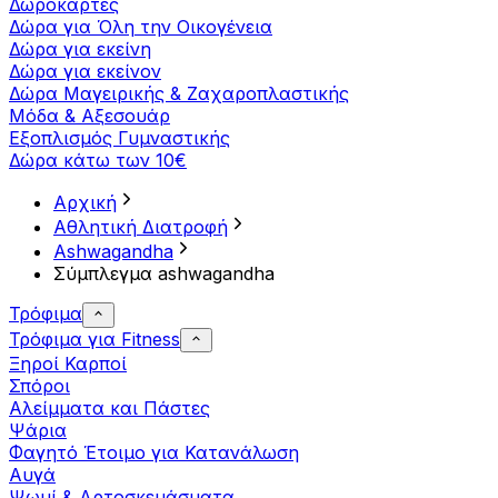
Δωροκάρτες
Δώρα για Όλη την Οικογένεια
Δώρα για εκείνη
Δώρα για εκείνον
Δώρα Μαγειρικής & Ζαχαροπλαστικής
Μόδα & Αξεσουάρ
Εξοπλισμός Γυμναστικής
Δώρα κάτω των 10€
Αρχική
Αθλητική Διατροφή
Ashwagandha
Σύμπλεγμα ashwagandha
Τρόφιμα
Τρόφιμα για Fitness
Ξηροί Καρποί
Σπόροι
Αλείμματα και Πάστες
Ψάρια
Φαγητό Έτοιμο για Κατανάλωση
Αυγά
Ψωμί & Αρτοσκευάσματα