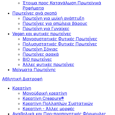
Έτοιμα προς Κατανάλωση Πρωτεϊνικά
Ροφήματα
Πρωτεΐνες ανά σκοπό
Πρωτεΐνη για μυϊκή ανάπτυξη
Πρωτεΐνες για απώλεια βάρους
Πρωτεΐνη για Γυναίκες
Vegan και φυτικές πρωτεΐνες
Μονοσυστατικές Φυτικές Πρωτεΐνες
Πολυσυστατικές Φυτικές Πρωτεΐνες
Πρωτεΐνη Σόγιας
Πρωτεΐνες αρακά
ΒIO πρωτεΐνες
Άλλες φυτικές πρωτεΐνες
Μείγματα Πρωτεΐνης
Αθλητική Διατροφή
Κρεατίνη
Μονοϋδρική κρεατίνη
Κρεατίνη Creapure®
Κρεατίνη Πολλαπλών Συστατικών
Κρεατίνη - Άλλες μορφές
Αναβολικά και Προ-προπονητικές Φόρμουλες