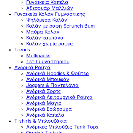
Γυναικεία Καπέλα
Αξεσουάρ Μαλλιών
Γυναικεία Κολάν Γυμναστικής
Ψηλόμεσα Κολάν
Κολάν με ραφή Scrunch Bum
Μαύρα Κολάν
Κολάν καμπάνα
Κολάν χωρίς ραφές
Trends
Multipacks
Σετ Γυμναστηρίου
Ανδρικά Ρούχα
Ανδρικά Hoodies & Φούτερ
Ανδρικά Μπουφάν
Joggers & Παντελόνια
Ανδρικά Σορτς
Ανδρικά Λειτουργικά Ρούχα
Ανδρικά Μαγιό
Ανδρικά Εσώρουχα
Ανδρικά Καπέλα
T-shirts & Μπλουζάκια
Ανδρικές Mπλούζες Τank Τops
Φαρδιά T-shirts