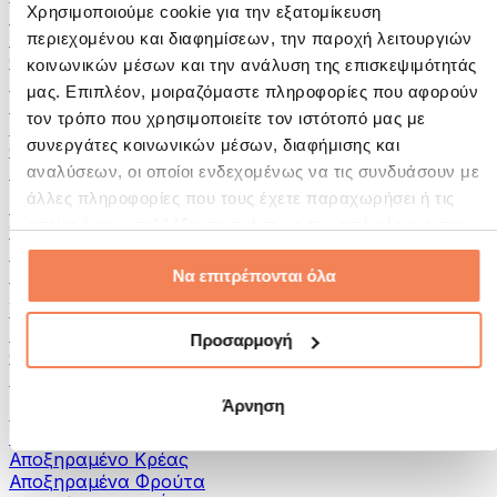
Χρησιμοποιούμε cookie για την εξατομίκευση
Αλείμματα και Πάστες
Ψάρια
περιεχομένου και διαφημίσεων, την παροχή λειτουργιών
Φαγητό Έτοιμο για Κατανάλωση
κοινωνικών μέσων και την ανάλυση της επισκεψιμότητάς
Αυγά
μας. Επιπλέον, μοιραζόμαστε πληροφορίες που αφορούν
Ψωμί & Αρτοσκευάσματα
τον τρόπο που χρησιμοποιείτε τον ιστότοπό μας με
Κρέας
συνεργάτες κοινωνικών μέσων, διαφήμισης και
Οσπρια
Άλλα Fitness Τρόφιμα
αναλύσεων, οι οποίοι ενδεχομένως να τις συνδυάσουν με
άλλες πληροφορίες που τους έχετε παραχωρήσει ή τις
Βούτυρα Ξηρών Καρπών
οποίες έχουν συλλέξει σε σχέση με την από μέρους σας
100% Βούτυρα Ξηρών Καρπών
χρήση των υπηρεσιών τους.
Γλυκά Βούτυρα Ξηρών Καρπών
Πρωτεϊνικά Βούτυρα Ξηρών Καρπών
Να επιτρέπονται όλα
Υπερτροφές
Πράσινες Υπερτροφές
Προσαρμογή
Φυτικές Ίνες
Άλλες Υπερτροφές
Άρνηση
Σνακς
Μπάρες Πρωτεΐνης
Αποξηραμένο Κρέας
Αποξηραμένα Φρούτα