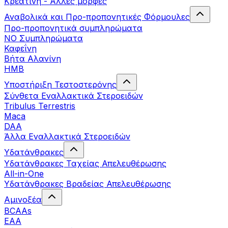
Κρεατίνη - Άλλες μορφές
Αναβολικά και Προ-προπονητικές Φόρμουλες
Προ-προπονητικά συμπληρώματα
ΝΟ Συμπληρώματα
Καφεΐνη
Βήτα Αλανίνη
HMB
Υποστήριξη Τεστοστερόνης
Σύνθετα Εναλλακτικά Στεροειδών
Tribulus Terrestris
Maca
DAA
Άλλα Εναλλακτικά Στεροειδών
Υδατάνθρακες
Υδατάνθρακες Ταχείας Απελευθέρωσης
All-in-One
Υδατάνθρακες Βραδείας Απελευθέρωσης
Αμινοξέα
BCAAs
EAA