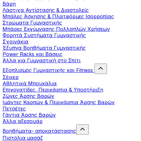
Βάρη
Λάστιχα Αντίστασης & Διαστολείς
Μπάλες Άσκησης & Πλατφόρμες Ισορροπίας
Στρώματα Γυμναστικής
Μπάρες Εκγύμνασης Πολλαπλών Χρήσεων
Φορητά Συστήματα Γυμναστικής
Σχοινάκια
Έξυπνα Βοηθήματα Γυμναστικής
Power Racks και Βάσεις
Άλλα για Γυμναστική στο Σπίτι
Εξοπλισμός Γυμναστικής και Fitness
Σέικερ
Αθλητικά Μπουκάλια
Επιγονατίδες, Περικάρπια & Υποστήριξη
Ζώνες Άρσης Βαρών
Ιμάντες Καρπών & Περικάρπια Άρσης Βαρών
Πετσέτες
Γάντια Άρσης Βαρών
Άλλα αξεσουάρ
Βοηθήματα- αποκατάστασης
Πιστόλια μασάζ