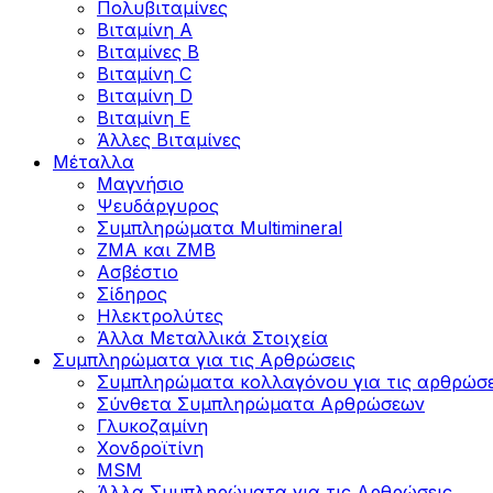
Πολυβιταμίνες
Βιταμίνη Α
Βιταμίνες Β
Βιταμίνη C
Βιταμίνη D
Βιταμίνη Ε
Άλλες Βιταμίνες
Μέταλλα
Μαγνήσιο
Ψευδάργυρος
Συμπληρώματα Multimineral
ZMA και ZMB
Ασβέστιο
Σίδηρος
Ηλεκτρολύτες
Άλλα Mεταλλικά Στοιχεία
Συμπληρώματα για τις Αρθρώσεις
Συμπληρώματα κολλαγόνου για τις αρθρώσε
Σύνθετα Συμπληρώματα Αρθρώσεων
Γλυκοζαμίνη
Χονδροϊτίνη
MSM
Άλλα Συμπληρώματα για τις Αρθρώσεις