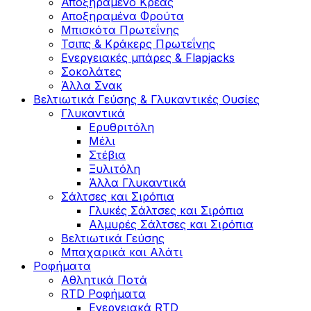
Αποξηραμένο Κρέας
Αποξηραμένα Φρούτα
Μπισκότα Πρωτεΐνης
Τσιπς & Kράκερς Πρωτεΐνης
Ενεργειακές μπάρες & Flapjacks
Σοκολάτες
Άλλα Σνακ
Βελτιωτικά Γεύσης & Γλυκαντικές Ουσίες
Γλυκαντικά
Ερυθριτόλη
Μέλι
Στέβια
Ξυλιτόλη
Άλλα Γλυκαντικά
Σάλτσες και Σιρόπια
Γλυκές Σάλτσες και Σιρόπια
Αλμυρές Σάλτσες και Σιρόπια
Bελτιωτικά Γεύσης
Μπαχαρικά και Αλάτι
Ροφήματα
Αθλητικά Ποτά
RTD Ροφήματα
Ενεργειακά RTD