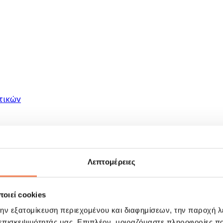
τικών
Λεπτομέρειες
οιεί cookies
ματα
την εξατομίκευση περιεχομένου και διαφημίσεων, την παροχή 
 επισκεψιμότητάς μας. Επιπλέον, μοιραζόμαστε πληροφορίες π