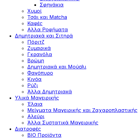
Σφηνάκια
Χυμοί
Τσάι και Matcha
Καφές
Αλλα Ροφήματα
Δημητριακά και Σιτηρά
Πόριτζ
Ζυμαρικά
Γκρανόλα
Βρώμη
Δημητριακά και Μούσλι
Φαγόπυρο
Κινόα
Ρύζι
Άλλα Δημητριακά
Υλικά Μαγειρικής
Έλαια
Μείγματα Μαγειρικής και Ζαχαροπλαστικής
Αλεύρι
Άλλα Συστατικά Μαγειρικής
Διατροφές
BIO Προϊόντα