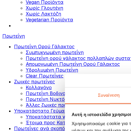
Vegan Προϊόντα
Χωρίς Γλουτένη
Χωρίς Λακτόζη
Vegetarian Προϊόντα
Πρωτεΐνη
Πρωτεΐνη Ορού Γάλακτος
Συμπυκνωμένη πρωτεΐνη
Πρωτεΐνη ορού γάλακτος πολλαπλών συστα
Απομονωμένη Πρωτεΐνη Ορού Γάλακτος
Υδρολυμένη Πρωτεΐνη
Clear Πρωτεΐνες
Ζωικές πρωτεΐνες
Κολλαγόνο
Πρωτεΐνη Βοδινού
Συναίνεση
Πρωτεΐνη Νυκτός
Άλλες ζωικές πρωτεΐνες
Υποκατάστατο Γεύματος
Αυτή η ιστοσελίδα χρησιμοπ
Υποκατάστατα γεύματος σε σκόνη
Έτοιμα προς Κατανάλωση Πρωτεϊνικά Ροφή
Χρησιμοποιούμε cookie για 
Πρωτεΐνες ανά σκοπό
μέσων και την ανάλυση της