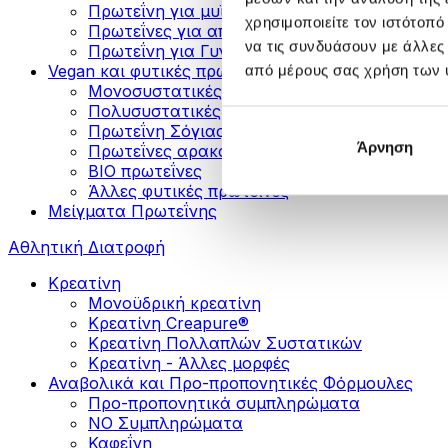
Πρωτεΐνη για μυϊκή ανάπτυξη
χρησιμοποιείτε τον ιστότοπ
Πρωτεΐνες για απώλεια βάρους
να τις συνδυάσουν με άλλες
Πρωτεΐνη για Γυναίκες
Vegan και φυτικές πρωτεΐνες
από μέρους σας χρήση των 
Μονοσυστατικές Φυτικές Πρωτεΐνες
Πολυσυστατικές Φυτικές Πρωτεΐνες
Πρωτεΐνη Σόγιας
Άρνηση
Πρωτεΐνες αρακά
ΒIO πρωτεΐνες
Άλλες φυτικές πρωτεΐνες
Μείγματα Πρωτεΐνης
Αθλητική Διατροφή
Κρεατίνη
Μονοϋδρική κρεατίνη
Κρεατίνη Creapure®
Κρεατίνη Πολλαπλών Συστατικών
Κρεατίνη - Άλλες μορφές
Αναβολικά και Προ-προπονητικές Φόρμουλες
Προ-προπονητικά συμπληρώματα
ΝΟ Συμπληρώματα
Καφεΐνη