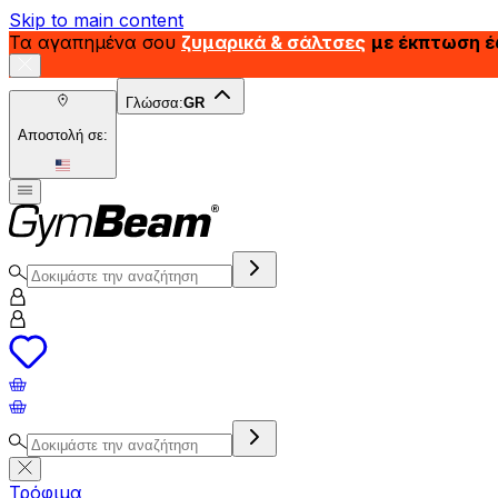
Skip to main content
Τα αγαπημένα σου
ζυμαρικά & σάλτσες
με έκπτωση 
Γλώσσα:
GR
Αποστολή σε:
Τρόφιμα