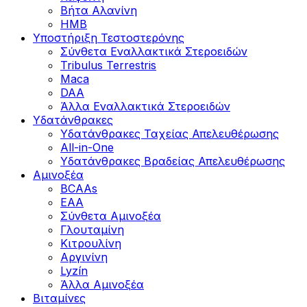
Βήτα Αλανίνη
HMB
Υποστήριξη Τεστοστερόνης
Σύνθετα Εναλλακτικά Στεροειδών
Tribulus Terrestris
Maca
DAA
Άλλα Εναλλακτικά Στεροειδών
Υδατάνθρακες
Υδατάνθρακες Ταχείας Απελευθέρωσης
All-in-One
Υδατάνθρακες Βραδείας Απελευθέρωσης
Αμινοξέα
BCAAs
EAA
Σύνθετα Αμινοξέα
Γλουταμίνη
Κιτρουλίνη
Αργινίνη
Lyzín
Άλλα Αμινοξέα
Βιταμίνες