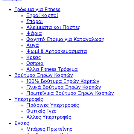
Τρόφιμα για Fitness
Ξηροί Καρποί
Σπόροι
Αλείμματα και Πάστες
Ψάρια
Φαγητό Έτοιμο για Κατανάλωση
Αυγά
Ψωμί & Αρτοσκευάσματα
Κρέας
Οσπρια
Άλλα Fitness Τρόφιμα
Βούτυρα Ξηρών Καρπών
100% Βούτυρα Ξηρών Καρπών
Γλυκά Βούτυρα Ξηρών Καρπών
Πρωτεϊνικά Βούτυρα Ξηρών Καρπών
Υπερτροφές
Πράσινες Υπερτροφές
Φυτικές Ίνες
Άλλες Υπερτροφές
Σνακς
Μπάρες Πρωτεΐνης