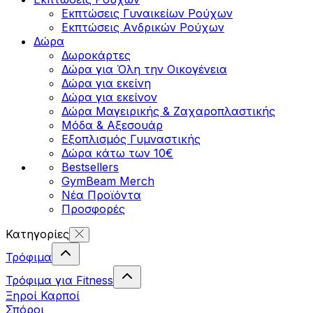
Εκπτώσεις Γυναικείων Ρούχων
Εκπτώσεις Aνδρικών Ρούχων
Δώρα
Δωροκάρτες
Δώρα για Όλη την Οικογένεια
Δώρα για εκείνη
Δώρα για εκείνον
Δώρα Μαγειρικής & Ζαχαροπλαστικής
Μόδα & Αξεσουάρ
Εξοπλισμός Γυμναστικής
Δώρα κάτω των 10€
Bestsellers
GymBeam Merch
Νέα Προϊόντα
Προσφορές
Κατηγορίες
Τρόφιμα
Τρόφιμα για Fitness
Ξηροί Καρποί
Σπόροι