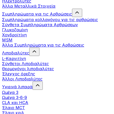
Ηλεκτρολύτες
Άλλα Mεταλλικά Στοιχεία
Συμπληρώματα για τις Αρθρώσεις
Συμπληρώματα κολλαγόνου για τις αρθρώσεις
Σύνθετα Συμπληρώματα Αρθρώσεων
Γλυκοζαμίνη
Χονδροϊτίνη
MSM
Άλλα Συμπληρώματα για τις Αρθρώσεις
Λιποδιαλύτες
L-Kαρνιτίνη
Σύνθετοι Λιποδιαλύτες
Θερμογόνοι λιποδιαλύτες
Έλεγχος όρεξης
Άλλοι Λιποδιαλύτες
Υγιεινά λιπαρά
Ωμέγα 3
Ωμέγα 3-6-9
CLA και HCA
Έλαιο MCT
Έλαιο κριλ