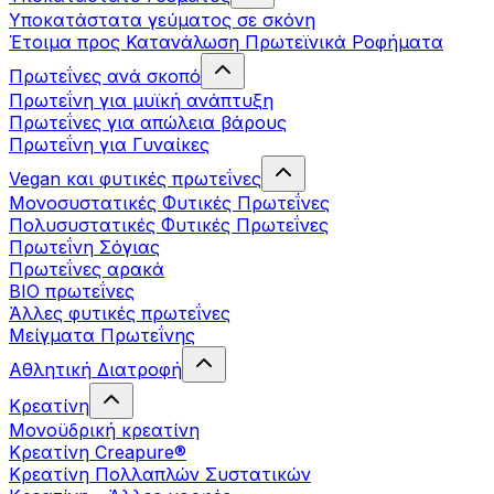
Υποκατάστατα γεύματος σε σκόνη
Έτοιμα προς Κατανάλωση Πρωτεϊνικά Ροφήματα
Πρωτεΐνες ανά σκοπό
Πρωτεΐνη για μυϊκή ανάπτυξη
Πρωτεΐνες για απώλεια βάρους
Πρωτεΐνη για Γυναίκες
Vegan και φυτικές πρωτεΐνες
Μονοσυστατικές Φυτικές Πρωτεΐνες
Πολυσυστατικές Φυτικές Πρωτεΐνες
Πρωτεΐνη Σόγιας
Πρωτεΐνες αρακά
ΒIO πρωτεΐνες
Άλλες φυτικές πρωτεΐνες
Μείγματα Πρωτεΐνης
Αθλητική Διατροφή
Κρεατίνη
Μονοϋδρική κρεατίνη
Κρεατίνη Creapure®
Κρεατίνη Πολλαπλών Συστατικών