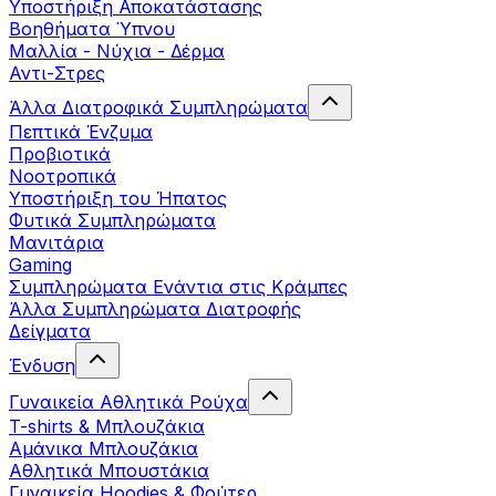
Yποστήριξη Αποκατάστασης
Βοηθήματα Ύπνου
Μαλλία - Νύχια - Δέρμα
Αντι-Στρες
Άλλα Διατροφικά Συμπληρώματα
Πεπτικά Ένζυμα
Προβιοτικά
Νοοτροπικά
Υποστήριξη του Ήπατος
Φυτικά Συμπληρώματα
Μανιτάρια
Gaming
Συμπληρώματα Ενάντια στις Κράμπες
Άλλα Συμπληρώματα Διατροφής
Δείγματα
Ένδυση
Γυναικεία Αθλητικά Ρούχα
T-shirts & Μπλουζάκια
Αμάνικα Μπλουζάκια
Aθλητικά Μπουστάκια
Γυναικεία Hoodies & Φούτερ