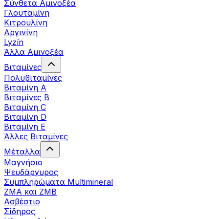
Σύνθετα Αμινοξέα
Γλουταμίνη
Κιτρουλίνη
Αργινίνη
Lyzín
Άλλα Αμινοξέα
Βιταμίνες
Πολυβιταμίνες
Βιταμίνη Α
Βιταμίνες Β
Βιταμίνη C
Βιταμίνη D
Βιταμίνη Ε
Άλλες Βιταμίνες
Μέταλλα
Μαγνήσιο
Ψευδάργυρος
Συμπληρώματα Multimineral
ZMA και ZMB
Ασβέστιο
Σίδηρος