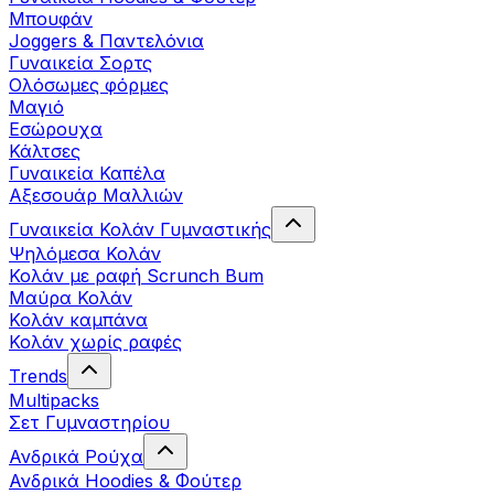
Μπουφάν
Joggers & Παντελόνια
Γυναικεία Σορτς
Ολόσωμες φόρμες
Μαγιό
Εσώρουχα
Κάλτσες
Γυναικεία Καπέλα
Αξεσουάρ Μαλλιών
Γυναικεία Κολάν Γυμναστικής
Ψηλόμεσα Κολάν
Κολάν με ραφή Scrunch Bum
Μαύρα Κολάν
Κολάν καμπάνα
Κολάν χωρίς ραφές
Trends
Multipacks
Σετ Γυμναστηρίου
Ανδρικά Ρούχα
Ανδρικά Hoodies & Φούτερ