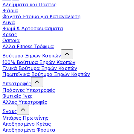
Αλείμματα και Πάστες
Ψάρια
Φαγητό Έτοιμο για Κατανάλωση
Αυγά
Ψωμί & Αρτοσκευάσματα
Κρέας
Οσπρια
Άλλα Fitness Τρόφιμα
Βούτυρα Ξηρών Καρπών
100% Βούτυρα Ξηρών Καρπών
Γλυκά Βούτυρα Ξηρών Καρπών
Πρωτεϊνικά Βούτυρα Ξηρών Καρπών
Υπερτροφές
Πράσινες Υπερτροφές
Φυτικές Ίνες
Άλλες Υπερτροφές
Σνακς
Μπάρες Πρωτεΐνης
Αποξηραμένο Κρέας
Αποξηραμένα Φρούτα