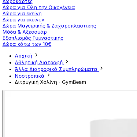
Δωροκάρτες
Δώρα για Όλη την Οικογένεια
Δώρα για εκείνη
Δώρα για εκείνον
Δώρα Μαγειρικής & Ζαχαροπλαστικής
Μόδα & Αξεσουάρ
Εξοπλισμός Γυμναστικής
Δώρα κάτω των 10€
Αρχική
Αθλητική Διατροφή
Άλλα Διατροφικά Συμπληρώματα
Νοοτροπικά
Διτρυγική Xολίνη - GymBeam