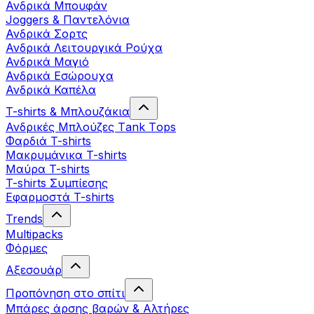
Ανδρικά Μπουφάν
Joggers & Παντελόνια
Ανδρικά Σορτς
Ανδρικά Λειτουργικά Ρούχα
Ανδρικά Μαγιό
Ανδρικά Εσώρουχα
Ανδρικά Καπέλα
T-shirts & Μπλουζάκια
Ανδρικές Mπλούζες Τank Τops
Φαρδιά T-shirts
Μακρυμάνικα T-shirts
Μαύρα T-shirts
T-shirts Συμπίεσης
Εφαρμοστά T-shirts
Trends
Multipacks
Φόρμες
Αξεσουάρ
Προπόνηση στο σπίτι
Μπάρες άρσης βαρών & Αλτήρες