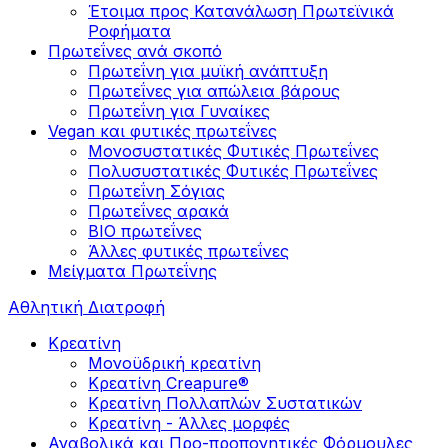
Έτοιμα προς Κατανάλωση Πρωτεϊνικά
Ροφήματα
Πρωτεΐνες ανά σκοπό
Πρωτεΐνη για μυϊκή ανάπτυξη
Πρωτεΐνες για απώλεια βάρους
Πρωτεΐνη για Γυναίκες
Vegan και φυτικές πρωτεΐνες
Μονοσυστατικές Φυτικές Πρωτεΐνες
Πολυσυστατικές Φυτικές Πρωτεΐνες
Πρωτεΐνη Σόγιας
Πρωτεΐνες αρακά
ΒIO πρωτεΐνες
Άλλες φυτικές πρωτεΐνες
Μείγματα Πρωτεΐνης
Αθλητική Διατροφή
Κρεατίνη
Μονοϋδρική κρεατίνη
Κρεατίνη Creapure®
Κρεατίνη Πολλαπλών Συστατικών
Κρεατίνη - Άλλες μορφές
Αναβολικά και Προ-προπονητικές Φόρμουλες