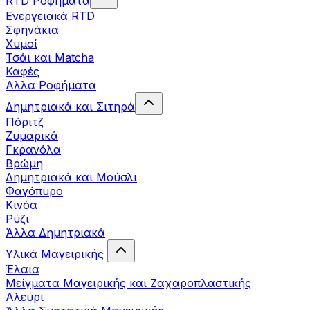
RTD Ροφήματα
Ενεργειακά RTD
Σφηνάκια
Χυμοί
Τσάι και Matcha
Καφές
Αλλα Ροφήματα
Δημητριακά και Σιτηρά
Πόριτζ
Ζυμαρικά
Γκρανόλα
Βρώμη
Δημητριακά και Μούσλι
Φαγόπυρο
Κινόα
Ρύζι
Άλλα Δημητριακά
Υλικά Μαγειρικής
Έλαια
Μείγματα Μαγειρικής και Ζαχαροπλαστικής
Αλεύρι