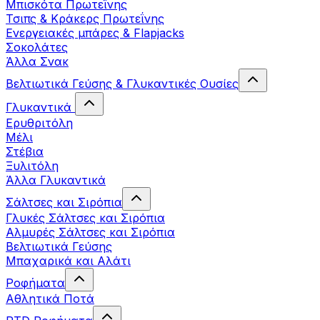
Μπισκότα Πρωτεΐνης
Τσιπς & Kράκερς Πρωτεΐνης
Ενεργειακές μπάρες & Flapjacks
Σοκολάτες
Άλλα Σνακ
Βελτιωτικά Γεύσης & Γλυκαντικές Ουσίες
Γλυκαντικά
Ερυθριτόλη
Μέλι
Στέβια
Ξυλιτόλη
Άλλα Γλυκαντικά
Σάλτσες και Σιρόπια
Γλυκές Σάλτσες και Σιρόπια
Αλμυρές Σάλτσες και Σιρόπια
Bελτιωτικά Γεύσης
Μπαχαρικά και Αλάτι
Ροφήματα
Αθλητικά Ποτά