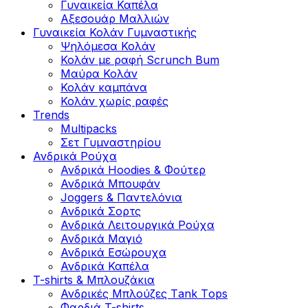
Γυναικεία Καπέλα
Αξεσουάρ Μαλλιών
Γυναικεία Κολάν Γυμναστικής
Ψηλόμεσα Κολάν
Κολάν με ραφή Scrunch Bum
Μαύρα Κολάν
Κολάν καμπάνα
Κολάν χωρίς ραφές
Trends
Multipacks
Σετ Γυμναστηρίου
Ανδρικά Ρούχα
Ανδρικά Hoodies & Φούτερ
Ανδρικά Μπουφάν
Joggers & Παντελόνια
Ανδρικά Σορτς
Ανδρικά Λειτουργικά Ρούχα
Ανδρικά Μαγιό
Ανδρικά Εσώρουχα
Ανδρικά Καπέλα
T-shirts & Μπλουζάκια
Ανδρικές Mπλούζες Τank Τops
Φαρδιά T-shirts