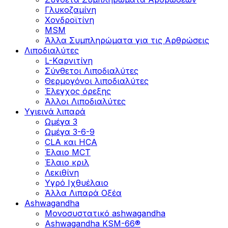
Γλυκοζαμίνη
Χονδροϊτίνη
MSM
Άλλα Συμπληρώματα για τις Αρθρώσεις
Λιποδιαλύτες
L-Kαρνιτίνη
Σύνθετοι Λιποδιαλύτες
Θερμογόνοι λιποδιαλύτες
Έλεγχος όρεξης
Άλλοι Λιποδιαλύτες
Υγιεινά λιπαρά
Ωμέγα 3
Ωμέγα 3-6-9
CLA και HCA
Έλαιο MCT
Έλαιο κριλ
Λεκιθίνη
Υγρό Ιχθυέλαιο
Άλλα Λιπαρά Οξέα
Ashwagandha
Μονοσυστατικό ashwagandha
Ashwagandha KSM-66®