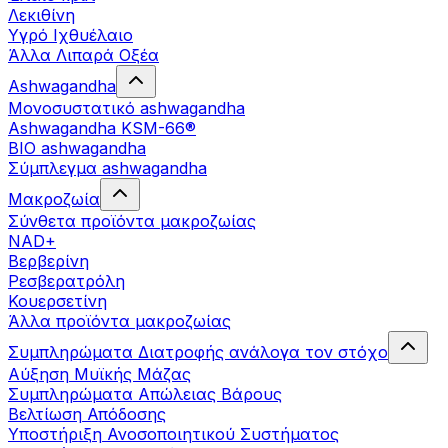
Λεκιθίνη
Υγρό Ιχθυέλαιο
Άλλα Λιπαρά Οξέα
Ashwagandha
Μονοσυστατικό ashwagandha
Ashwagandha KSM-66®
BIO ashwagandha
Σύμπλεγμα ashwagandha
Μακροζωία
Σύνθετα προϊόντα μακροζωίας
NAD+
Βερβερίνη
Ρεσβερατρόλη
Κουερσετίνη
Άλλα προϊόντα μακροζωίας
Συμπληρώματα Διατροφής ανάλογα τον στόχο
Αύξηση Μυϊκής Μάζας
Συμπληρώματα Aπώλειας Βάρους
Βελτίωση Απόδοσης
Υποστήριξη Ανοσοποιητικού Συστήματος