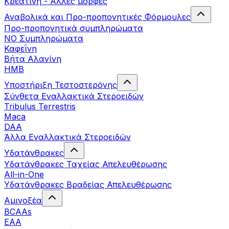
Κρεατίνη - Άλλες μορφές
Αναβολικά και Προ-προπονητικές Φόρμουλες
Προ-προπονητικά συμπληρώματα
ΝΟ Συμπληρώματα
Καφεΐνη
Βήτα Αλανίνη
HMB
Υποστήριξη Τεστοστερόνης
Σύνθετα Εναλλακτικά Στεροειδών
Tribulus Terrestris
Maca
DAA
Άλλα Εναλλακτικά Στεροειδών
Υδατάνθρακες
Υδατάνθρακες Ταχείας Απελευθέρωσης
All-in-One
Υδατάνθρακες Βραδείας Απελευθέρωσης
Αμινοξέα
BCAAs
EAA