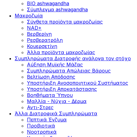
BIO ashwagandha
Σύμπλεγμα ashwagandha
Μακροζωία
Σύνθετα προϊόντα μακροζωίας
NAD+
Βερβερίνη
Ρεσβερατρόλη
Κουερσετίνη
Άλλα προϊόντα μακροζωίας
Συμπληρώματα Διατροφής ανάλογα τον στόχο
Αύξηση Μυϊκής Μάζας
Συμπληρώματα Aπώλειας Βάρους
Βελτίωση Απόδοσης
Υποστήριξη Ανοσοποιητικού Συστήματος
Yποστήριξη Αποκατάστασης
Βοηθήματα Ύπνου
Μαλλία - Νύχια - Δέρμα
Αντι-Στρες
Άλλα Διατροφικά Συμπληρώματα
Πεπτικά Ένζυμα
Προβιοτικά
Νοοτροπικά