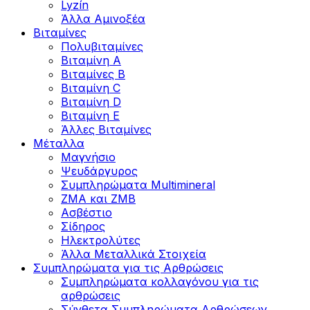
Lyzín
Άλλα Αμινοξέα
Βιταμίνες
Πολυβιταμίνες
Βιταμίνη Α
Βιταμίνες Β
Βιταμίνη C
Βιταμίνη D
Βιταμίνη Ε
Άλλες Βιταμίνες
Μέταλλα
Μαγνήσιο
Ψευδάργυρος
Συμπληρώματα Multimineral
ZMA και ZMB
Ασβέστιο
Σίδηρος
Ηλεκτρολύτες
Άλλα Mεταλλικά Στοιχεία
Συμπληρώματα για τις Αρθρώσεις
Συμπληρώματα κολλαγόνου για τις
αρθρώσεις
Σύνθετα Συμπληρώματα Αρθρώσεων