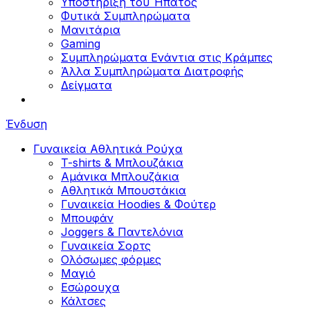
Υποστήριξη του Ήπατος
Φυτικά Συμπληρώματα
Μανιτάρια
Gaming
Συμπληρώματα Ενάντια στις Κράμπες
Άλλα Συμπληρώματα Διατροφής
Δείγματα
Ένδυση
Γυναικεία Αθλητικά Ρούχα
T-shirts & Μπλουζάκια
Αμάνικα Μπλουζάκια
Aθλητικά Μπουστάκια
Γυναικεία Hoodies & Φούτερ
Μπουφάν
Joggers & Παντελόνια
Γυναικεία Σορτς
Ολόσωμες φόρμες
Μαγιό
Εσώρουχα
Κάλτσες