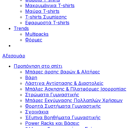
Μακρυμάνικα T-shirts
Μαύρα T-shirts
T-shirts Συμπίεσης
Εφαρμοστά T-shirts
Trends
Multipacks
Φόρμες
Αξεσουάρ
Προπόνηση στο σπίτι
Μπάρες άρσης βαρών & Αλτήρες
Βάρη
Λάστιχα Αντίστασης & Διαστολείς
Μπάλες Άσκησης & Πλατφόρμες Ισορροπίας
Στρώματα Γυμναστικής
Μπάρες Εκγύμνασης Πολλαπλών Χρήσεων
Φορητά Συστήματα Γυμναστικής
Σχοινάκια
Έξυπνα Βοηθήματα Γυμναστικής
Power Racks και Βάσεις