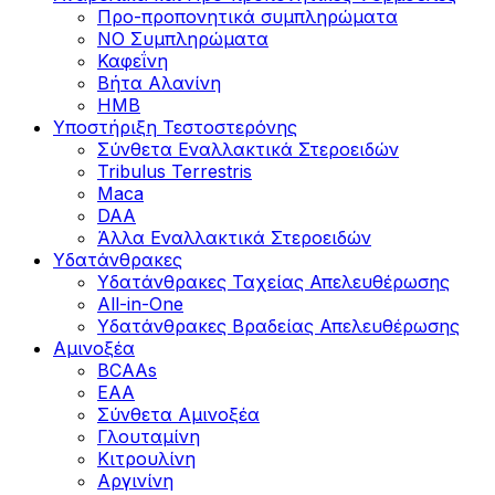
Προ-προπονητικά συμπληρώματα
ΝΟ Συμπληρώματα
Καφεΐνη
Βήτα Αλανίνη
HMB
Υποστήριξη Τεστοστερόνης
Σύνθετα Εναλλακτικά Στεροειδών
Tribulus Terrestris
Maca
DAA
Άλλα Εναλλακτικά Στεροειδών
Υδατάνθρακες
Υδατάνθρακες Ταχείας Απελευθέρωσης
All-in-One
Υδατάνθρακες Βραδείας Απελευθέρωσης
Αμινοξέα
BCAAs
EAA
Σύνθετα Αμινοξέα
Γλουταμίνη
Κιτρουλίνη
Αργινίνη