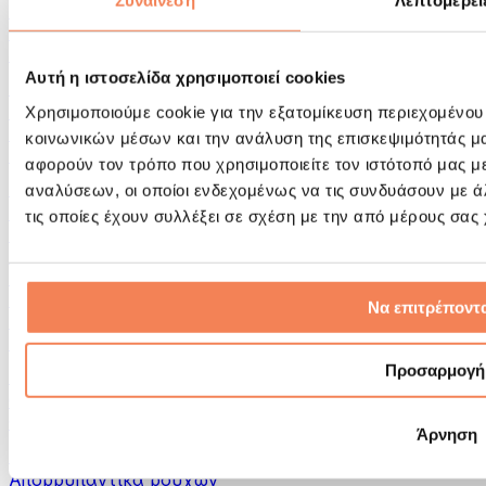
Συναίνεση
Λεπτομέρει
Εργαλεία μασάζ
Κύλινδροι Αφρού & Εξοπλισμός Μασάζ
Άλλα Βοηθήματα Αποκατάστασης
Αυτή η ιστοσελίδα χρησιμοποιεί cookies
Τσάντες & σακίδια πλάτης
Τσάντες τροφίμων & αξεσουάρ
Χρησιμοποιούμε cookie για την εξατομίκευση περιεχομένου
Σάκοι Γυμναστικής
κοινωνικών μέσων και την ανάλυση της επισκεψιμότητάς μ
Σακίδια πλάτης
αφορούν τον τρόπο που χρησιμοποιείτε τον ιστότοπό μας μ
Αξεσουάρ με βάση τη δραστηριότητα
αναλύσεων, οι οποίοι ενδεχομένως να τις συνδυάσουν με 
Tρέξιμο
τις οποίες έχουν συλλέξει σε σχέση με την από μέρους σας
Αθλήματα πάλης
Ποδηλασία
Γιόγκα & Πιλάτες
Κρυοθεραπεία
Να επιτρέποντα
Κολύμβηση
Πεζοπορία
Προσαρμογή
Biohacking
Θεραπεία με Κόκκινο Φως
Φίλτρα και Δοχεία Νερού
Άρνηση
Βιώσιμο Σπίτι
Απορρυπαντικά ρούχων