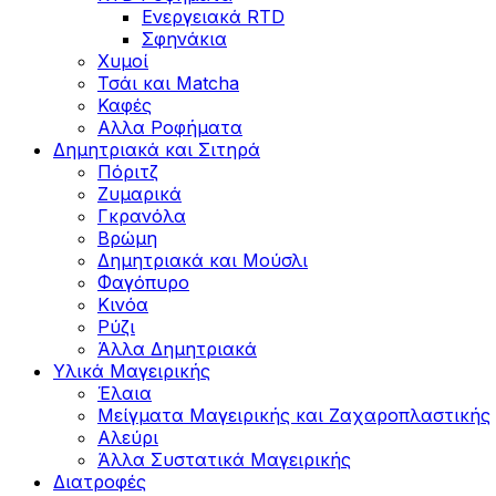
Ενεργειακά RTD
Σφηνάκια
Χυμοί
Τσάι και Matcha
Καφές
Αλλα Ροφήματα
Δημητριακά και Σιτηρά
Πόριτζ
Ζυμαρικά
Γκρανόλα
Βρώμη
Δημητριακά και Μούσλι
Φαγόπυρο
Κινόα
Ρύζι
Άλλα Δημητριακά
Υλικά Μαγειρικής
Έλαια
Μείγματα Μαγειρικής και Ζαχαροπλαστικής
Αλεύρι
Άλλα Συστατικά Μαγειρικής
Διατροφές