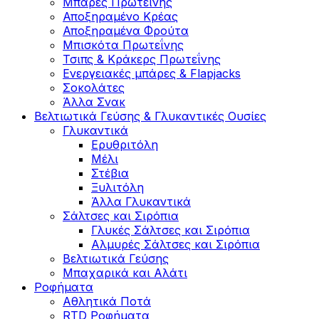
Μπάρες Πρωτεΐνης
Αποξηραμένο Κρέας
Αποξηραμένα Φρούτα
Μπισκότα Πρωτεΐνης
Τσιπς & Kράκερς Πρωτεΐνης
Ενεργειακές μπάρες & Flapjacks
Σοκολάτες
Άλλα Σνακ
Βελτιωτικά Γεύσης & Γλυκαντικές Ουσίες
Γλυκαντικά
Ερυθριτόλη
Μέλι
Στέβια
Ξυλιτόλη
Άλλα Γλυκαντικά
Σάλτσες και Σιρόπια
Γλυκές Σάλτσες και Σιρόπια
Αλμυρές Σάλτσες και Σιρόπια
Bελτιωτικά Γεύσης
Μπαχαρικά και Αλάτι
Ροφήματα
Αθλητικά Ποτά
RTD Ροφήματα