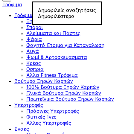
Τρόφιμα
Δημοφιλείς αναζητήσεις
Τρόφιμα για Fitness
Δημοφιλέστερα
Ξηροί Καρποί
Σπόροι
Αλείμματα και Πάστες
Ψάρια
Φαγητό Έτοιμο για Κατανάλωση
Αυγά
Ψωμί & Αρτοσκευάσματα
Κρέας
Οσπρια
Άλλα Fitness Τρόφιμα
Βούτυρα Ξηρών Καρπών
100% Βούτυρα Ξηρών Καρπών
Γλυκά Βούτυρα Ξηρών Καρπών
Πρωτεϊνικά Βούτυρα Ξηρών Καρπών
Υπερτροφές
Πράσινες Υπερτροφές
Φυτικές Ίνες
Άλλες Υπερτροφές
Σνακς