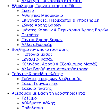
Άλλα για Γυμναστική στο Σπίτι
Εξοπλισμός Γυμναστικής και Fitness
Σέικερ
Αθλητικά Μπουκάλια
Επιγονατίδες, Περικάρπια & Υποστήριξη
Ζώνες Άρσης Βαρών
Ιμάντες Καρπών & Περικάρπια Άρσης Βαρών
Πετσέτες
Γάντια Άρσης Βαρών
Άλλα αξεσουάρ
Βοηθήματα- αποκατάστασης
Πιστόλια μασάζ
Εργαλεία μασάζ
Κύλινδροι Αφρού & Εξοπλισμός Μασάζ
Άλλα Βοηθήματα Αποκατάστασης
Τσάντες & σακίδια πλάτης
Τσάντες τροφίμων & αξεσουάρ
Σάκοι Γυμναστικής
Σακίδια πλάτης
Αξεσουάρ με βάση τη δραστηριότητα
Tρέξιμο
Αθλήματα πάλης
Ποδηλασία