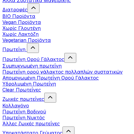
Άλλα Συστατικά Μαγειρικής
Διατροφές
BIO Προϊόντα
Vegan Προϊόντα
Χωρίς Γλουτένη
Χωρίς Λακτόζη
Vegetarian Προϊόντα
Πρωτεΐνη
Πρωτεΐνη Ορού Γάλακτος
Συμπυκνωμένη πρωτεΐνη
Πρωτεΐνη ορού γάλακτος πολλαπλών συστατικών
Απομονωμένη Πρωτεΐνη Ορού Γάλακτος
Υδρολυμένη Πρωτεΐνη
Clear Πρωτεΐνες
Ζωικές πρωτεΐνες
Κολλαγόνο
Πρωτεΐνη Βοδινού
Πρωτεΐνη Νυκτός
Άλλες ζωικές πρωτεΐνες
Υποκατάστατο Γεύματος