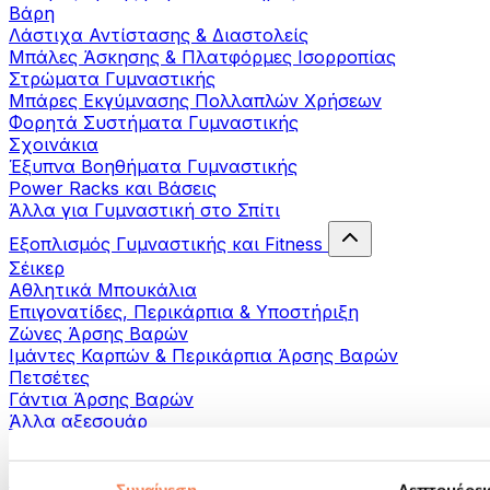
Βάρη
Λάστιχα Αντίστασης & Διαστολείς
Μπάλες Άσκησης & Πλατφόρμες Ισορροπίας
Στρώματα Γυμναστικής
Μπάρες Εκγύμνασης Πολλαπλών Χρήσεων
Φορητά Συστήματα Γυμναστικής
Σχοινάκια
Έξυπνα Βοηθήματα Γυμναστικής
Power Racks και Βάσεις
Άλλα για Γυμναστική στο Σπίτι
Εξοπλισμός Γυμναστικής και Fitness
Σέικερ
Αθλητικά Μπουκάλια
Επιγονατίδες, Περικάρπια & Υποστήριξη
Ζώνες Άρσης Βαρών
Ιμάντες Καρπών & Περικάρπια Άρσης Βαρών
Πετσέτες
Γάντια Άρσης Βαρών
Άλλα αξεσουάρ
Βοηθήματα- αποκατάστασης
Πιστόλια μασάζ