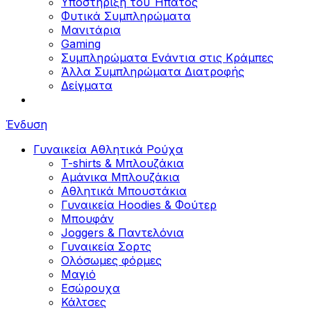
Υποστήριξη του Ήπατος
Φυτικά Συμπληρώματα
Μανιτάρια
Gaming
Συμπληρώματα Ενάντια στις Κράμπες
Άλλα Συμπληρώματα Διατροφής
Δείγματα
Ένδυση
Γυναικεία Αθλητικά Ρούχα
T-shirts & Μπλουζάκια
Αμάνικα Μπλουζάκια
Aθλητικά Μπουστάκια
Γυναικεία Hoodies & Φούτερ
Μπουφάν
Joggers & Παντελόνια
Γυναικεία Σορτς
Ολόσωμες φόρμες
Μαγιό
Εσώρουχα
Κάλτσες