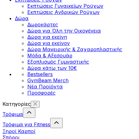
Εκπτώσεις Γυναικείων Ρούχων
Εκπτώσεις Aνδρικών Ρούχων
Δώρα
Δωροκάρτες
Δώρα για Όλη την Οικογένεια
Δώρα για εκείνη
Δώρα για εκείνον
Δώρα Μαγειρικής & Ζαχαροπλαστικής
Μόδα & Αξεσουάρ
Εξοπλισμός Γυμναστικής
Δώρα κάτω των 10€
Bestsellers
GymBeam Merch
Νέα Προϊόντα
Προσφορές
Κατηγορίες
Τρόφιμα
Τρόφιμα για Fitness
Ξηροί Καρποί
Σπόροι