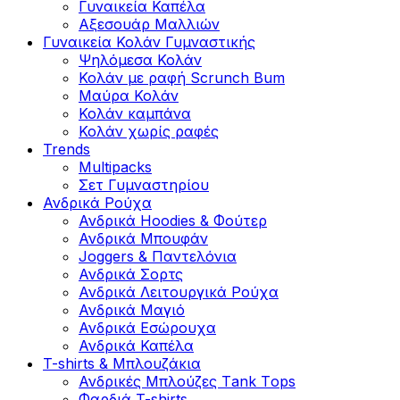
Γυναικεία Καπέλα
Αξεσουάρ Μαλλιών
Γυναικεία Κολάν Γυμναστικής
Ψηλόμεσα Κολάν
Κολάν με ραφή Scrunch Bum
Μαύρα Κολάν
Κολάν καμπάνα
Κολάν χωρίς ραφές
Trends
Multipacks
Σετ Γυμναστηρίου
Ανδρικά Ρούχα
Ανδρικά Hoodies & Φούτερ
Ανδρικά Μπουφάν
Joggers & Παντελόνια
Ανδρικά Σορτς
Ανδρικά Λειτουργικά Ρούχα
Ανδρικά Μαγιό
Ανδρικά Εσώρουχα
Ανδρικά Καπέλα
T-shirts & Μπλουζάκια
Ανδρικές Mπλούζες Τank Τops
Φαρδιά T-shirts