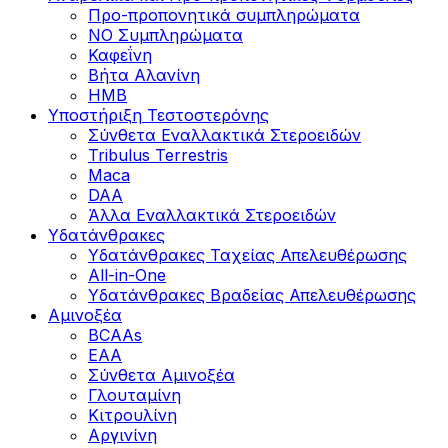
Προ-προπονητικά συμπληρώματα
ΝΟ Συμπληρώματα
Καφεΐνη
Βήτα Αλανίνη
HMB
Υποστήριξη Τεστοστερόνης
Σύνθετα Εναλλακτικά Στεροειδών
Tribulus Terrestris
Maca
DAA
Άλλα Εναλλακτικά Στεροειδών
Υδατάνθρακες
Υδατάνθρακες Ταχείας Απελευθέρωσης
All-in-One
Υδατάνθρακες Βραδείας Απελευθέρωσης
Αμινοξέα
BCAAs
EAA
Σύνθετα Αμινοξέα
Γλουταμίνη
Κιτρουλίνη
Αργινίνη