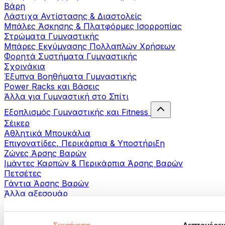
Βάρη
Λάστιχα Αντίστασης & Διαστολείς
Μπάλες Άσκησης & Πλατφόρμες Ισορροπίας
Στρώματα Γυμναστικής
Μπάρες Εκγύμνασης Πολλαπλών Χρήσεων
Φορητά Συστήματα Γυμναστικής
Σχοινάκια
Έξυπνα Βοηθήματα Γυμναστικής
Power Racks και Βάσεις
Άλλα για Γυμναστική στο Σπίτι
Εξοπλισμός Γυμναστικής και Fitness
Σέικερ
Αθλητικά Μπουκάλια
Επιγονατίδες, Περικάρπια & Υποστήριξη
Ζώνες Άρσης Βαρών
Ιμάντες Καρπών & Περικάρπια Άρσης Βαρών
Πετσέτες
Γάντια Άρσης Βαρών
Άλλα αξεσουάρ
Βοηθήματα- αποκατάστασης
Πιστόλια μασάζ