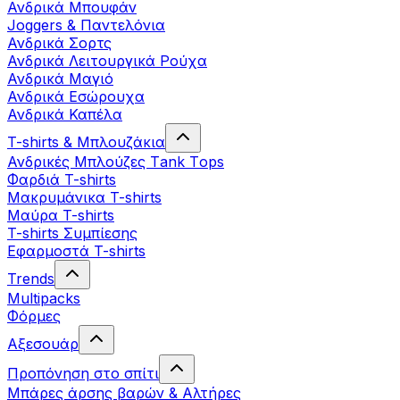
Ανδρικά Μπουφάν
Joggers & Παντελόνια
Ανδρικά Σορτς
Ανδρικά Λειτουργικά Ρούχα
Ανδρικά Μαγιό
Ανδρικά Εσώρουχα
Ανδρικά Καπέλα
T-shirts & Μπλουζάκια
Ανδρικές Mπλούζες Τank Τops
Φαρδιά T-shirts
Μακρυμάνικα T-shirts
Μαύρα T-shirts
T-shirts Συμπίεσης
Εφαρμοστά T-shirts
Trends
Multipacks
Φόρμες
Αξεσουάρ
Προπόνηση στο σπίτι
Μπάρες άρσης βαρών & Αλτήρες