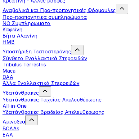
Κρεατίνη - Άλλες μορφές
Αναβολικά και Προ-προπονητικές Φόρμουλες
Προ-προπονητικά συμπληρώματα
ΝΟ Συμπληρώματα
Καφεΐνη
Βήτα Αλανίνη
HMB
Υποστήριξη Τεστοστερόνης
Σύνθετα Εναλλακτικά Στεροειδών
Tribulus Terrestris
Maca
DAA
Άλλα Εναλλακτικά Στεροειδών
Υδατάνθρακες
Υδατάνθρακες Ταχείας Απελευθέρωσης
All-in-One
Υδατάνθρακες Βραδείας Απελευθέρωσης
Αμινοξέα
BCAAs
EAA