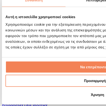
Συναίνεση
Λεπτομέρει
Εργαλεία μασάζ
Κύλινδροι Αφρού & Εξοπλισμός Μασάζ
Άλλα Βοηθήματα Αποκατάστασης
Αυτή η ιστοσελίδα χρησιμοποιεί cookies
Τσάντες & σακίδια πλάτης
Τσάντες τροφίμων & αξεσουάρ
Χρησιμοποιούμε cookie για την εξατομίκευση περιεχομένου
Σάκοι Γυμναστικής
κοινωνικών μέσων και την ανάλυση της επισκεψιμότητάς μ
Σακίδια πλάτης
αφορούν τον τρόπο που χρησιμοποιείτε τον ιστότοπό μας μ
Αξεσουάρ με βάση τη δραστηριότητα
αναλύσεων, οι οποίοι ενδεχομένως να τις συνδυάσουν με 
Tρέξιμο
τις οποίες έχουν συλλέξει σε σχέση με την από μέρους σας
Αθλήματα πάλης
Ποδηλασία
Γιόγκα & Πιλάτες
Κρυοθεραπεία
Να επιτρέποντα
Κολύμβηση
Πεζοπορία
Προσαρμογή
Biohacking
Θεραπεία με Κόκκινο Φως
Φίλτρα και Δοχεία Νερού
Άρνηση
Βιώσιμο Σπίτι
Απορρυπαντικά ρούχων