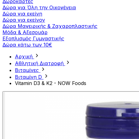
Δωροκάρτες
Δώρα για Όλη την Οικογένεια
Δώρα για εκείνη
Δώρα για εκείνον
Δώρα Μαγειρικής & Ζαχαροπλαστικής
Μόδα & Αξεσουάρ
Εξοπλισμός Γυμναστικής
Δώρα κάτω των 10€
Αρχική
Αθλητική Διατροφή
Βιταμίνες
Βιταμίνη D
Vitamin D3 & K2 - NOW Foods