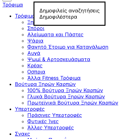
Τρόφιμα
Δημοφιλείς αναζητήσεις
Τρόφιμα για Fitness
Δημοφιλέστερα
Ξηροί Καρποί
Σπόροι
Αλείμματα και Πάστες
Ψάρια
Φαγητό Έτοιμο για Κατανάλωση
Αυγά
Ψωμί & Αρτοσκευάσματα
Κρέας
Οσπρια
Άλλα Fitness Τρόφιμα
Βούτυρα Ξηρών Καρπών
100% Βούτυρα Ξηρών Καρπών
Γλυκά Βούτυρα Ξηρών Καρπών
Πρωτεϊνικά Βούτυρα Ξηρών Καρπών
Υπερτροφές
Πράσινες Υπερτροφές
Φυτικές Ίνες
Άλλες Υπερτροφές
Σνακς