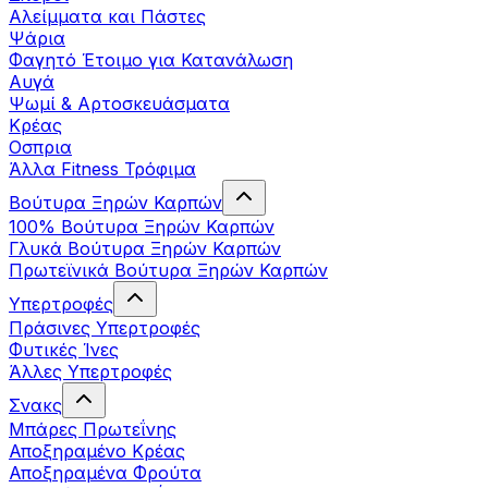
Αλείμματα και Πάστες
Ψάρια
Φαγητό Έτοιμο για Κατανάλωση
Αυγά
Ψωμί & Αρτοσκευάσματα
Κρέας
Οσπρια
Άλλα Fitness Τρόφιμα
Βούτυρα Ξηρών Καρπών
100% Βούτυρα Ξηρών Καρπών
Γλυκά Βούτυρα Ξηρών Καρπών
Πρωτεϊνικά Βούτυρα Ξηρών Καρπών
Υπερτροφές
Πράσινες Υπερτροφές
Φυτικές Ίνες
Άλλες Υπερτροφές
Σνακς
Μπάρες Πρωτεΐνης
Αποξηραμένο Κρέας
Αποξηραμένα Φρούτα