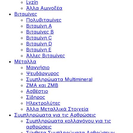
Lyzín
Άλλα Αμινοξέα
Βιταμίνες
Πολυβιταμίνες
Βιταμίνη Α
Βιταμίνες Β
Βιταμίνη C
Βιταμίνη D
Βιταμίνη Ε
Άλλες Βιταμίνες
Μέταλλα
Μαγνήσιο
Ψευδάργυρος
Συμπληρώματα Multimineral
ZMA και ZMB
Ασβέστιο
Σίδηρος
Ηλεκτρολύτες
Άλλα Mεταλλικά Στοιχεία
Συμπληρώματα για τις Αρθρώσεις
Συμπληρώματα κολλαγόνου για τις
αρθρώσεις
Σύνθετα Συμπληρώματα Αρθρώσεων