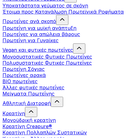
Υποκατάστατα γεύματος σε σκόνη
Έτοιμα προς Κατανάλωση Πρωτεϊνικά Ροφήματα
Πρωτεΐνες ανά σκοπό
Πρωτεΐνη για μυϊκή ανάπτυξη
Πρωτεΐνες για απώλεια βάρους
Πρωτεΐνη για Γυναίκες
Vegan και φυτικές πρωτεΐνες
Μονοσυστατικές Φυτικές Πρωτεΐνες
Πολυσυστατικές Φυτικές Πρωτεΐνες
Πρωτεΐνη Σόγιας
Πρωτεΐνες αρακά
ΒIO πρωτεΐνες
Άλλες φυτικές πρωτεΐνες
Μείγματα Πρωτεΐνης
Αθλητική Διατροφή
Κρεατίνη
Μονοϋδρική κρεατίνη
Κρεατίνη Creapure®
Κρεατίνη Πολλαπλών Συστατικών