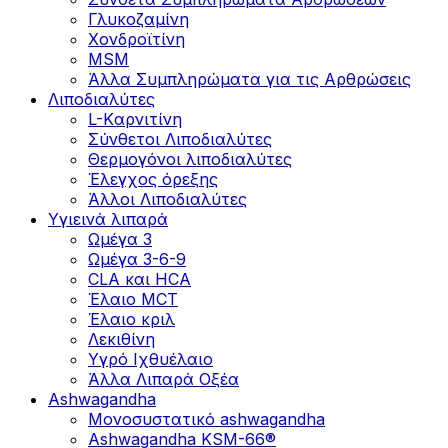
Γλυκοζαμίνη
Χονδροϊτίνη
MSM
Άλλα Συμπληρώματα για τις Αρθρώσεις
Λιποδιαλύτες
L-Kαρνιτίνη
Σύνθετοι Λιποδιαλύτες
Θερμογόνοι λιποδιαλύτες
Έλεγχος όρεξης
Άλλοι Λιποδιαλύτες
Υγιεινά λιπαρά
Ωμέγα 3
Ωμέγα 3-6-9
CLA και HCA
Έλαιο MCT
Έλαιο κριλ
Λεκιθίνη
Υγρό Ιχθυέλαιο
Άλλα Λιπαρά Οξέα
Ashwagandha
Μονοσυστατικό ashwagandha
Ashwagandha KSM-66®