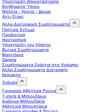
Yποστήριξη Αποκατάστασης
Βοηθήματα Ύπνου
Μαλλία - Νύχια - Δέρμα
Αντι-Στρες
Άλλα Διατροφικά Συμπληρώματα
Πεπτικά Ένζυμα
Προβιοτικά
Νοοτροπικά
Υποστήριξη του Ήπατος
Φυτικά Συμπληρώματα
Μανιτάρια
Gaming
Συμπληρώματα Ενάντια στις Κράμπες
Άλλα Συμπληρώματα Διατροφής
Δείγματα
Ένδυση
Γυναικεία Αθλητικά Ρούχα
T-shirts & Μπλουζάκια
Αμάνικα Μπλουζάκια
Aθλητικά Μπουστάκια
Γυναικεία Hoodies & Φούτερ