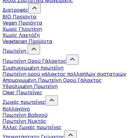
Άλλα Συστατικά Μαγειρικής
Διατροφές
BIO Προϊόντα
Vegan Προϊόντα
Χωρίς Γλουτένη
Χωρίς Λακτόζη
Vegetarian Προϊόντα
Πρωτεΐνη
Πρωτεΐνη Ορού Γάλακτος
Συμπυκνωμένη πρωτεΐνη
Πρωτεΐνη ορού γάλακτος πολλαπλών συστατικών
Απομονωμένη Πρωτεΐνη Ορού Γάλακτος
Υδρολυμένη Πρωτεΐνη
Clear Πρωτεΐνες
Ζωικές πρωτεΐνες
Κολλαγόνο
Πρωτεΐνη Βοδινού
Πρωτεΐνη Νυκτός
Άλλες ζωικές πρωτεΐνες
Υποκατάστατο Γεύματος