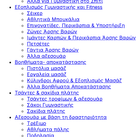
Άλλα για Γυμναστική στο Σπίτι
Εξοπλισμός Γυμναστικής και Fitness
Σέικερ
Αθλητικά Μπουκάλια
Επιγονατίδες, Περικάρπια & Υποστήριξη
Ζώνες Άρσης Βαρών
Ιμάντες Καρπών & Περικάρπια Άρσης Βαρών
Πετσέτες
Γάντια Άρσης Βαρών
Άλλα αξεσουάρ
Βοηθήματα- αποκατάστασης
Πιστόλια μασάζ
Εργαλεία μασάζ
Κύλινδροι Αφρού & Εξοπλισμός Μασάζ
Άλλα Βοηθήματα Αποκατάστασης
Τσάντες & σακίδια πλάτης
Τσάντες τροφίμων & αξεσουάρ
Σάκοι Γυμναστικής
Σακίδια πλάτης
Αξεσουάρ με βάση τη δραστηριότητα
Tρέξιμο
Αθλήματα πάλης
Ποδηλασία