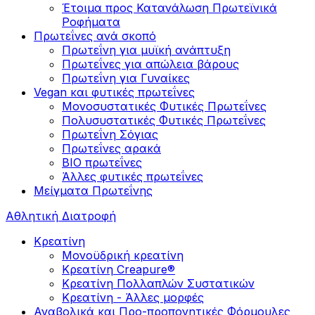
Έτοιμα προς Κατανάλωση Πρωτεϊνικά
Ροφήματα
Πρωτεΐνες ανά σκοπό
Πρωτεΐνη για μυϊκή ανάπτυξη
Πρωτεΐνες για απώλεια βάρους
Πρωτεΐνη για Γυναίκες
Vegan και φυτικές πρωτεΐνες
Μονοσυστατικές Φυτικές Πρωτεΐνες
Πολυσυστατικές Φυτικές Πρωτεΐνες
Πρωτεΐνη Σόγιας
Πρωτεΐνες αρακά
ΒIO πρωτεΐνες
Άλλες φυτικές πρωτεΐνες
Μείγματα Πρωτεΐνης
Αθλητική Διατροφή
Κρεατίνη
Μονοϋδρική κρεατίνη
Κρεατίνη Creapure®
Κρεατίνη Πολλαπλών Συστατικών
Κρεατίνη - Άλλες μορφές
Αναβολικά και Προ-προπονητικές Φόρμουλες