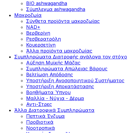
BIO ashwagandha
Σύμπλεγμα ashwagandha
Μακροζωία
Σύνθετα προϊόντα μακροζωίας
NAD+
Βερβερίνη
Ρεσβερατρόλη
Κουερσετίνη
Άλλα προϊόντα μακροζωίας
Συμπληρώματα Διατροφής ανάλογα τον στόχο
Αύξηση Μυϊκής Μάζας
Συμπληρώματα Aπώλειας Βάρους
Βελτίωση Απόδοσης
Υποστήριξη Ανοσοποιητικού Συστήματος
Yποστήριξη Αποκατάστασης
Βοηθήματα Ύπνου
Μαλλία - Νύχια - Δέρμα
Αντι-Στρες
Άλλα Διατροφικά Συμπληρώματα
Πεπτικά Ένζυμα
Προβιοτικά
Νοοτροπικά