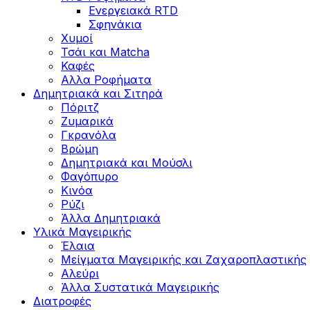
Ενεργειακά RTD
Σφηνάκια
Χυμοί
Τσάι και Matcha
Καφές
Αλλα Ροφήματα
Δημητριακά και Σιτηρά
Πόριτζ
Ζυμαρικά
Γκρανόλα
Βρώμη
Δημητριακά και Μούσλι
Φαγόπυρο
Κινόα
Ρύζι
Άλλα Δημητριακά
Υλικά Μαγειρικής
Έλαια
Μείγματα Μαγειρικής και Ζαχαροπλαστικής
Αλεύρι
Άλλα Συστατικά Μαγειρικής
Διατροφές