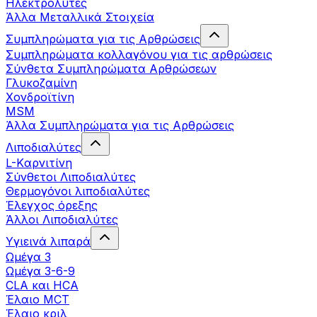
Ηλεκτρολύτες
Άλλα Mεταλλικά Στοιχεία
Συμπληρώματα για τις Αρθρώσεις
Συμπληρώματα κολλαγόνου για τις αρθρώσεις
Σύνθετα Συμπληρώματα Αρθρώσεων
Γλυκοζαμίνη
Χονδροϊτίνη
MSM
Άλλα Συμπληρώματα για τις Αρθρώσεις
Λιποδιαλύτες
L-Kαρνιτίνη
Σύνθετοι Λιποδιαλύτες
Θερμογόνοι λιποδιαλύτες
Έλεγχος όρεξης
Άλλοι Λιποδιαλύτες
Υγιεινά λιπαρά
Ωμέγα 3
Ωμέγα 3-6-9
CLA και HCA
Έλαιο MCT
Έλαιο κριλ