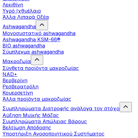
Λεκιθίνη
Υγρό Ιχθυέλαιο
Άλλα Λιπαρά Οξέα
Ashwagandha
Μονοσυστατικό ashwagandha
Ashwagandha KSM-66®
BIO ashwagandha
Σύμπλεγμα ashwagandha
Μακροζωία
Σύνθετα προϊόντα μακροζωίας
NAD+
Βερβερίνη
Ρεσβερατρόλη
Κουερσετίνη
Άλλα προϊόντα μακροζωίας
Συμπληρώματα Διατροφής ανάλογα τον στόχο
Αύξηση Μυϊκής Μάζας
Συμπληρώματα Aπώλειας Βάρους
Βελτίωση Απόδοσης
Υποστήριξη Ανοσοποιητικού Συστήματος