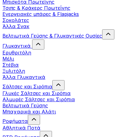
Μπισκότα Πρωτεΐνης
Τσιπς & Kράκερς Πρωτεΐνης
Ενεργειακές μπάρες & Flapjacks
Σοκολάτες
Άλλα Σνακ
Βελτιωτικά Γεύσης & Γλυκαντικές Ουσίες
Γλυκαντικά
Ερυθριτόλη
Μέλι
Στέβια
Ξυλιτόλη
Άλλα Γλυκαντικά
Σάλτσες και Σιρόπια
Γλυκές Σάλτσες και Σιρόπια
Αλμυρές Σάλτσες και Σιρόπια
Bελτιωτικά Γεύσης
Μπαχαρικά και Αλάτι
Ροφήματα
Αθλητικά Ποτά