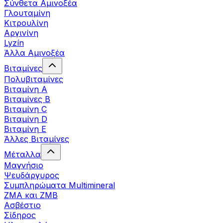
Σύνθετα Αμινοξέα
Γλουταμίνη
Κιτρουλίνη
Αργινίνη
Lyzín
Άλλα Αμινοξέα
Βιταμίνες
Πολυβιταμίνες
Βιταμίνη Α
Βιταμίνες Β
Βιταμίνη C
Βιταμίνη D
Βιταμίνη Ε
Άλλες Βιταμίνες
Μέταλλα
Μαγνήσιο
Ψευδάργυρος
Συμπληρώματα Multimineral
ZMA και ZMB
Ασβέστιο
Σίδηρος