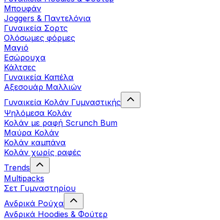
Μπουφάν
Joggers & Παντελόνια
Γυναικεία Σορτς
Ολόσωμες φόρμες
Μαγιό
Εσώρουχα
Κάλτσες
Γυναικεία Καπέλα
Αξεσουάρ Μαλλιών
Γυναικεία Κολάν Γυμναστικής
Ψηλόμεσα Κολάν
Κολάν με ραφή Scrunch Bum
Μαύρα Κολάν
Κολάν καμπάνα
Κολάν χωρίς ραφές
Trends
Multipacks
Σετ Γυμναστηρίου
Ανδρικά Ρούχα
Ανδρικά Hoodies & Φούτερ