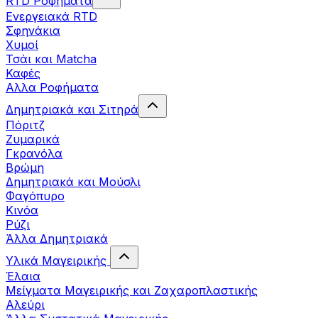
RTD Ροφήματα
Ενεργειακά RTD
Σφηνάκια
Χυμοί
Τσάι και Matcha
Καφές
Αλλα Ροφήματα
Δημητριακά και Σιτηρά
Πόριτζ
Ζυμαρικά
Γκρανόλα
Βρώμη
Δημητριακά και Μούσλι
Φαγόπυρο
Κινόα
Ρύζι
Άλλα Δημητριακά
Υλικά Μαγειρικής
Έλαια
Μείγματα Μαγειρικής και Ζαχαροπλαστικής
Αλεύρι