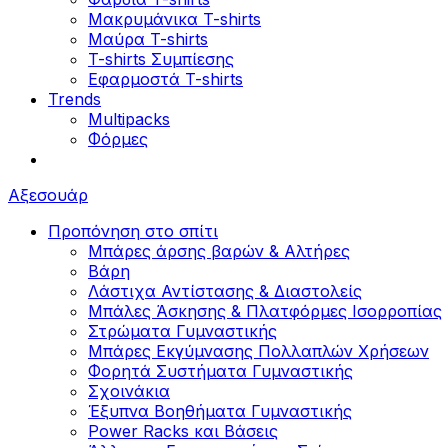
Μακρυμάνικα T-shirts
Μαύρα T-shirts
T-shirts Συμπίεσης
Εφαρμοστά T-shirts
Trends
Multipacks
Φόρμες
Αξεσουάρ
Προπόνηση στο σπίτι
Μπάρες άρσης βαρών & Αλτήρες
Βάρη
Λάστιχα Αντίστασης & Διαστολείς
Μπάλες Άσκησης & Πλατφόρμες Ισορροπίας
Στρώματα Γυμναστικής
Μπάρες Εκγύμνασης Πολλαπλών Χρήσεων
Φορητά Συστήματα Γυμναστικής
Σχοινάκια
Έξυπνα Βοηθήματα Γυμναστικής
Power Racks και Βάσεις