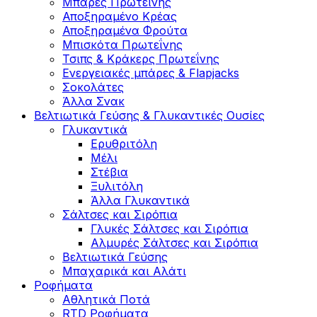
Μπάρες Πρωτεΐνης
Αποξηραμένο Κρέας
Αποξηραμένα Φρούτα
Μπισκότα Πρωτεΐνης
Τσιπς & Kράκερς Πρωτεΐνης
Ενεργειακές μπάρες & Flapjacks
Σοκολάτες
Άλλα Σνακ
Βελτιωτικά Γεύσης & Γλυκαντικές Ουσίες
Γλυκαντικά
Ερυθριτόλη
Μέλι
Στέβια
Ξυλιτόλη
Άλλα Γλυκαντικά
Σάλτσες και Σιρόπια
Γλυκές Σάλτσες και Σιρόπια
Αλμυρές Σάλτσες και Σιρόπια
Bελτιωτικά Γεύσης
Μπαχαρικά και Αλάτι
Ροφήματα
Αθλητικά Ποτά
RTD Ροφήματα