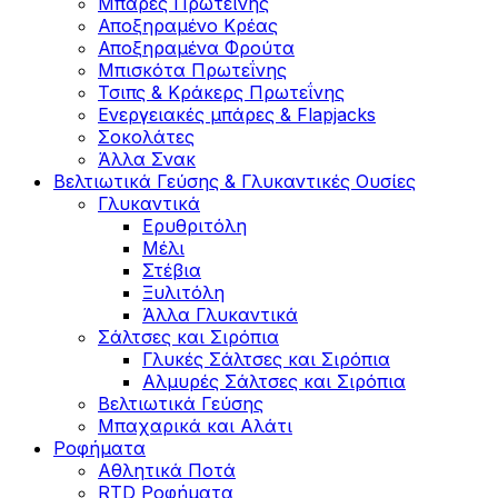
Μπάρες Πρωτεΐνης
Αποξηραμένο Κρέας
Αποξηραμένα Φρούτα
Μπισκότα Πρωτεΐνης
Τσιπς & Kράκερς Πρωτεΐνης
Ενεργειακές μπάρες & Flapjacks
Σοκολάτες
Άλλα Σνακ
Βελτιωτικά Γεύσης & Γλυκαντικές Ουσίες
Γλυκαντικά
Ερυθριτόλη
Μέλι
Στέβια
Ξυλιτόλη
Άλλα Γλυκαντικά
Σάλτσες και Σιρόπια
Γλυκές Σάλτσες και Σιρόπια
Αλμυρές Σάλτσες και Σιρόπια
Bελτιωτικά Γεύσης
Μπαχαρικά και Αλάτι
Ροφήματα
Αθλητικά Ποτά
RTD Ροφήματα