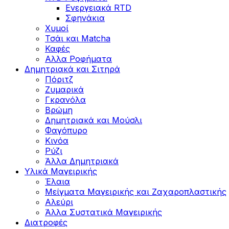
Ενεργειακά RTD
Σφηνάκια
Χυμοί
Τσάι και Matcha
Καφές
Αλλα Ροφήματα
Δημητριακά και Σιτηρά
Πόριτζ
Ζυμαρικά
Γκρανόλα
Βρώμη
Δημητριακά και Μούσλι
Φαγόπυρο
Κινόα
Ρύζι
Άλλα Δημητριακά
Υλικά Μαγειρικής
Έλαια
Μείγματα Μαγειρικής και Ζαχαροπλαστικής
Αλεύρι
Άλλα Συστατικά Μαγειρικής
Διατροφές