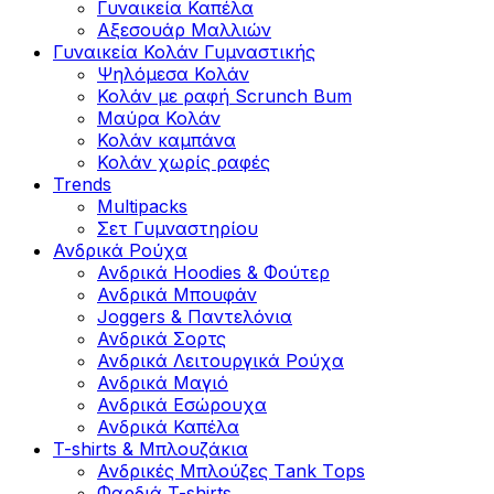
Γυναικεία Καπέλα
Αξεσουάρ Μαλλιών
Γυναικεία Κολάν Γυμναστικής
Ψηλόμεσα Κολάν
Κολάν με ραφή Scrunch Bum
Μαύρα Κολάν
Κολάν καμπάνα
Κολάν χωρίς ραφές
Trends
Multipacks
Σετ Γυμναστηρίου
Ανδρικά Ρούχα
Ανδρικά Hoodies & Φούτερ
Ανδρικά Μπουφάν
Joggers & Παντελόνια
Ανδρικά Σορτς
Ανδρικά Λειτουργικά Ρούχα
Ανδρικά Μαγιό
Ανδρικά Εσώρουχα
Ανδρικά Καπέλα
T-shirts & Μπλουζάκια
Ανδρικές Mπλούζες Τank Τops
Φαρδιά T-shirts