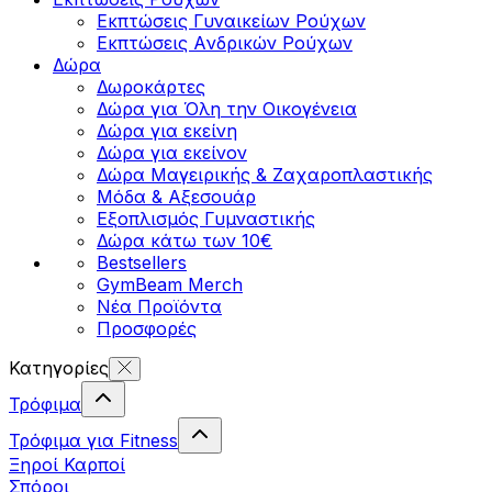
Εκπτώσεις Γυναικείων Ρούχων
Εκπτώσεις Aνδρικών Ρούχων
Δώρα
Δωροκάρτες
Δώρα για Όλη την Οικογένεια
Δώρα για εκείνη
Δώρα για εκείνον
Δώρα Μαγειρικής & Ζαχαροπλαστικής
Μόδα & Αξεσουάρ
Εξοπλισμός Γυμναστικής
Δώρα κάτω των 10€
Bestsellers
GymBeam Merch
Νέα Προϊόντα
Προσφορές
Κατηγορίες
Τρόφιμα
Τρόφιμα για Fitness
Ξηροί Καρποί
Σπόροι