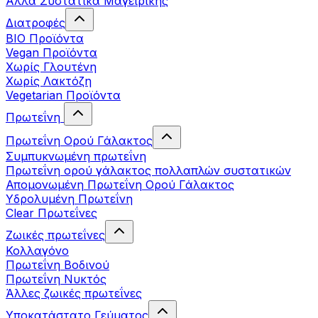
Άλλα Συστατικά Μαγειρικής
Διατροφές
BIO Προϊόντα
Vegan Προϊόντα
Χωρίς Γλουτένη
Χωρίς Λακτόζη
Vegetarian Προϊόντα
Πρωτεΐνη
Πρωτεΐνη Ορού Γάλακτος
Συμπυκνωμένη πρωτεΐνη
Πρωτεΐνη ορού γάλακτος πολλαπλών συστατικών
Απομονωμένη Πρωτεΐνη Ορού Γάλακτος
Υδρολυμένη Πρωτεΐνη
Clear Πρωτεΐνες
Ζωικές πρωτεΐνες
Κολλαγόνο
Πρωτεΐνη Βοδινού
Πρωτεΐνη Νυκτός
Άλλες ζωικές πρωτεΐνες
Υποκατάστατο Γεύματος