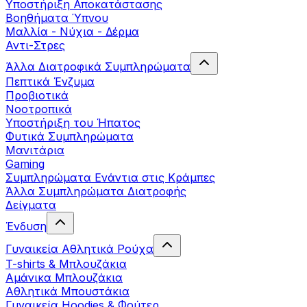
Yποστήριξη Αποκατάστασης
Βοηθήματα Ύπνου
Μαλλία - Νύχια - Δέρμα
Αντι-Στρες
Άλλα Διατροφικά Συμπληρώματα
Πεπτικά Ένζυμα
Προβιοτικά
Νοοτροπικά
Υποστήριξη του Ήπατος
Φυτικά Συμπληρώματα
Μανιτάρια
Gaming
Συμπληρώματα Ενάντια στις Κράμπες
Άλλα Συμπληρώματα Διατροφής
Δείγματα
Ένδυση
Γυναικεία Αθλητικά Ρούχα
T-shirts & Μπλουζάκια
Αμάνικα Μπλουζάκια
Aθλητικά Μπουστάκια
Γυναικεία Hoodies & Φούτερ