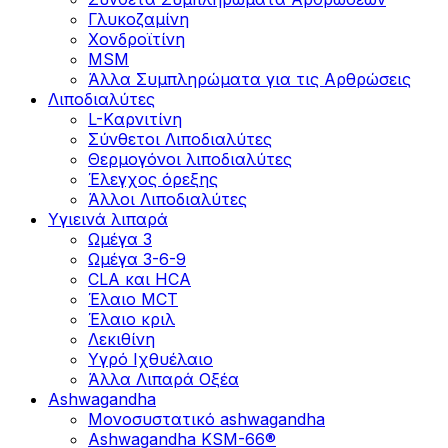
Γλυκοζαμίνη
Χονδροϊτίνη
MSM
Άλλα Συμπληρώματα για τις Αρθρώσεις
Λιποδιαλύτες
L-Kαρνιτίνη
Σύνθετοι Λιποδιαλύτες
Θερμογόνοι λιποδιαλύτες
Έλεγχος όρεξης
Άλλοι Λιποδιαλύτες
Υγιεινά λιπαρά
Ωμέγα 3
Ωμέγα 3-6-9
CLA και HCA
Έλαιο MCT
Έλαιο κριλ
Λεκιθίνη
Υγρό Ιχθυέλαιο
Άλλα Λιπαρά Οξέα
Ashwagandha
Μονοσυστατικό ashwagandha
Ashwagandha KSM-66®