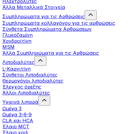
Ηλεκτρολύτες
Άλλα Mεταλλικά Στοιχεία
Συμπληρώματα για τις Αρθρώσεις
Συμπληρώματα κολλαγόνου για τις αρθρώσεις
Σύνθετα Συμπληρώματα Αρθρώσεων
Γλυκοζαμίνη
Χονδροϊτίνη
MSM
Άλλα Συμπληρώματα για τις Αρθρώσεις
Λιποδιαλύτες
L-Kαρνιτίνη
Σύνθετοι Λιποδιαλύτες
Θερμογόνοι λιποδιαλύτες
Έλεγχος όρεξης
Άλλοι Λιποδιαλύτες
Υγιεινά λιπαρά
Ωμέγα 3
Ωμέγα 3-6-9
CLA και HCA
Έλαιο MCT
Έλαιο κριλ