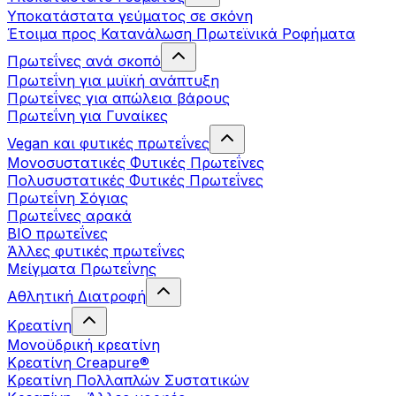
Υποκατάστατα γεύματος σε σκόνη
Έτοιμα προς Κατανάλωση Πρωτεϊνικά Ροφήματα
Πρωτεΐνες ανά σκοπό
Πρωτεΐνη για μυϊκή ανάπτυξη
Πρωτεΐνες για απώλεια βάρους
Πρωτεΐνη για Γυναίκες
Vegan και φυτικές πρωτεΐνες
Μονοσυστατικές Φυτικές Πρωτεΐνες
Πολυσυστατικές Φυτικές Πρωτεΐνες
Πρωτεΐνη Σόγιας
Πρωτεΐνες αρακά
ΒIO πρωτεΐνες
Άλλες φυτικές πρωτεΐνες
Μείγματα Πρωτεΐνης
Αθλητική Διατροφή
Κρεατίνη
Μονοϋδρική κρεατίνη
Κρεατίνη Creapure®
Κρεατίνη Πολλαπλών Συστατικών