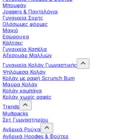
Μπουφάν
Joggers & Παντελόνια
Γυναικεία Σορτς
Ολόσωμες φόρμες
Μαγιό
Εσώρουχα
Κάλτσες
Γυναικεία Καπέλα
Αξεσουάρ Μαλλιών
Γυναικεία Κολάν Γυμναστικής
Ψηλόμεσα Κολάν
Κολάν με ραφή Scrunch Bum
Μαύρα Κολάν
Κολάν καμπάνα
Κολάν χωρίς ραφές
Trends
Multipacks
Σετ Γυμναστηρίου
Ανδρικά Ρούχα
Ανδρικά Hoodies & Φούτερ