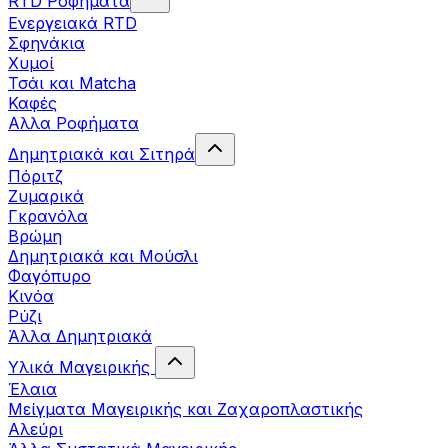
RTD Ροφήματα
Ενεργειακά RTD
Σφηνάκια
Χυμοί
Τσάι και Matcha
Καφές
Αλλα Ροφήματα
Δημητριακά και Σιτηρά
Πόριτζ
Ζυμαρικά
Γκρανόλα
Βρώμη
Δημητριακά και Μούσλι
Φαγόπυρο
Κινόα
Ρύζι
Άλλα Δημητριακά
Υλικά Μαγειρικής
Έλαια
Μείγματα Μαγειρικής και Ζαχαροπλαστικής
Αλεύρι