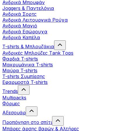
Ανδρικά Μπουφάν
Joggers & Παντελόνια
Ανδρικά Σορτς
Ανδρικά Λειτουργικά Ρούχα
Ανδρικά Μαγιό
Ανδρικά Εσώρουχα
Ανδρικά Καπέλα
T-shirts & Μπλουζάκια
Ανδρικές Mπλούζες Τank Τops
Φαρδιά T-shirts
Μακρυμάνικα T-shirts
Μαύρα T-shirts
T-shirts Συμπίεσης
Εφαρμοστά T-shirts
Trends
Multipacks
Φόρμες
Αξεσουάρ
Προπόνηση στο σπίτι
Μπάρες άρσης βαρών & Αλτήρες