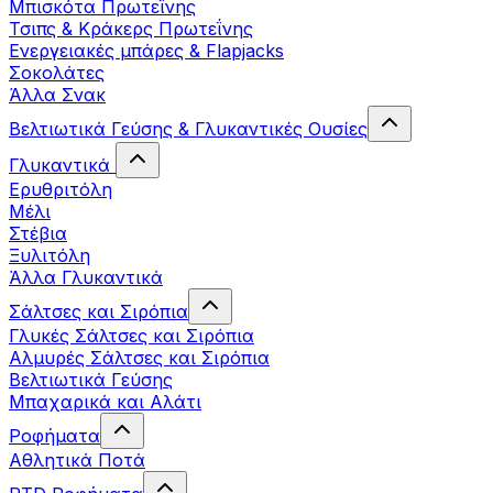
Μπισκότα Πρωτεΐνης
Τσιπς & Kράκερς Πρωτεΐνης
Ενεργειακές μπάρες & Flapjacks
Σοκολάτες
Άλλα Σνακ
Βελτιωτικά Γεύσης & Γλυκαντικές Ουσίες
Γλυκαντικά
Ερυθριτόλη
Μέλι
Στέβια
Ξυλιτόλη
Άλλα Γλυκαντικά
Σάλτσες και Σιρόπια
Γλυκές Σάλτσες και Σιρόπια
Αλμυρές Σάλτσες και Σιρόπια
Bελτιωτικά Γεύσης
Μπαχαρικά και Αλάτι
Ροφήματα
Αθλητικά Ποτά