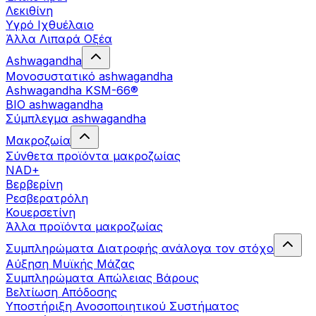
Λεκιθίνη
Υγρό Ιχθυέλαιο
Άλλα Λιπαρά Οξέα
Ashwagandha
Μονοσυστατικό ashwagandha
Ashwagandha KSM-66®
BIO ashwagandha
Σύμπλεγμα ashwagandha
Μακροζωία
Σύνθετα προϊόντα μακροζωίας
NAD+
Βερβερίνη
Ρεσβερατρόλη
Κουερσετίνη
Άλλα προϊόντα μακροζωίας
Συμπληρώματα Διατροφής ανάλογα τον στόχο
Αύξηση Μυϊκής Μάζας
Συμπληρώματα Aπώλειας Βάρους
Βελτίωση Απόδοσης
Υποστήριξη Ανοσοποιητικού Συστήματος