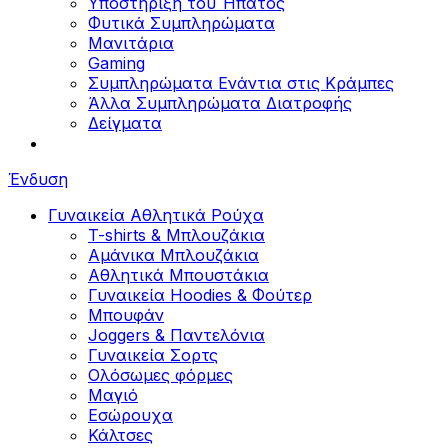
Υποστήριξη του Ήπατος
Φυτικά Συμπληρώματα
Μανιτάρια
Gaming
Συμπληρώματα Ενάντια στις Κράμπες
Άλλα Συμπληρώματα Διατροφής
Δείγματα
Ένδυση
Γυναικεία Αθλητικά Ρούχα
T-shirts & Μπλουζάκια
Αμάνικα Μπλουζάκια
Aθλητικά Μπουστάκια
Γυναικεία Hoodies & Φούτερ
Μπουφάν
Joggers & Παντελόνια
Γυναικεία Σορτς
Ολόσωμες φόρμες
Μαγιό
Εσώρουχα
Κάλτσες