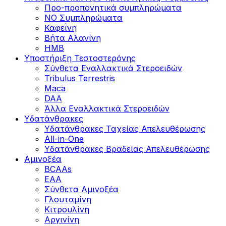
Προ-προπονητικά συμπληρώματα
ΝΟ Συμπληρώματα
Καφεΐνη
Βήτα Αλανίνη
HMB
Υποστήριξη Τεστοστερόνης
Σύνθετα Εναλλακτικά Στεροειδών
Tribulus Terrestris
Maca
DAA
Άλλα Εναλλακτικά Στεροειδών
Υδατάνθρακες
Υδατάνθρακες Ταχείας Απελευθέρωσης
All-in-One
Υδατάνθρακες Βραδείας Απελευθέρωσης
Αμινοξέα
BCAAs
EAA
Σύνθετα Αμινοξέα
Γλουταμίνη
Κιτρουλίνη
Αργινίνη