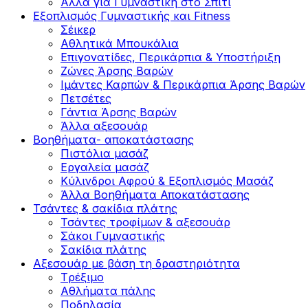
Άλλα για Γυμναστική στο Σπίτι
Εξοπλισμός Γυμναστικής και Fitness
Σέικερ
Αθλητικά Μπουκάλια
Επιγονατίδες, Περικάρπια & Υποστήριξη
Ζώνες Άρσης Βαρών
Ιμάντες Καρπών & Περικάρπια Άρσης Βαρών
Πετσέτες
Γάντια Άρσης Βαρών
Άλλα αξεσουάρ
Βοηθήματα- αποκατάστασης
Πιστόλια μασάζ
Εργαλεία μασάζ
Κύλινδροι Αφρού & Εξοπλισμός Μασάζ
Άλλα Βοηθήματα Αποκατάστασης
Τσάντες & σακίδια πλάτης
Τσάντες τροφίμων & αξεσουάρ
Σάκοι Γυμναστικής
Σακίδια πλάτης
Αξεσουάρ με βάση τη δραστηριότητα
Tρέξιμο
Αθλήματα πάλης
Ποδηλασία