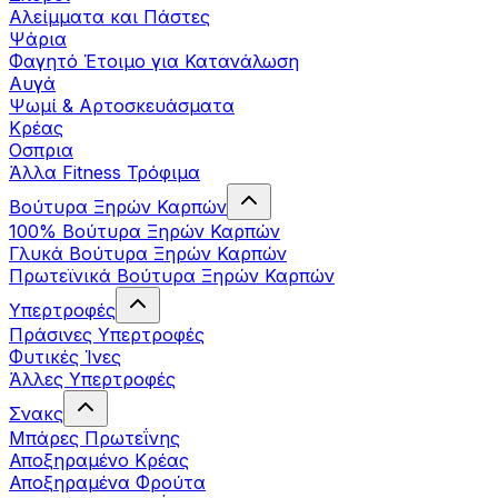
Αλείμματα και Πάστες
Ψάρια
Φαγητό Έτοιμο για Κατανάλωση
Αυγά
Ψωμί & Αρτοσκευάσματα
Κρέας
Οσπρια
Άλλα Fitness Τρόφιμα
Βούτυρα Ξηρών Καρπών
100% Βούτυρα Ξηρών Καρπών
Γλυκά Βούτυρα Ξηρών Καρπών
Πρωτεϊνικά Βούτυρα Ξηρών Καρπών
Υπερτροφές
Πράσινες Υπερτροφές
Φυτικές Ίνες
Άλλες Υπερτροφές
Σνακς
Μπάρες Πρωτεΐνης
Αποξηραμένο Κρέας
Αποξηραμένα Φρούτα