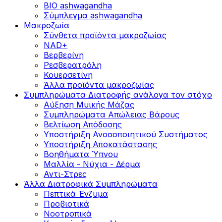
BIO ashwagandha
Σύμπλεγμα ashwagandha
Μακροζωία
Σύνθετα προϊόντα μακροζωίας
NAD+
Βερβερίνη
Ρεσβερατρόλη
Κουερσετίνη
Άλλα προϊόντα μακροζωίας
Συμπληρώματα Διατροφής ανάλογα τον στόχο
Αύξηση Μυϊκής Μάζας
Συμπληρώματα Aπώλειας Βάρους
Βελτίωση Απόδοσης
Υποστήριξη Ανοσοποιητικού Συστήματος
Yποστήριξη Αποκατάστασης
Βοηθήματα Ύπνου
Μαλλία - Νύχια - Δέρμα
Αντι-Στρες
Άλλα Διατροφικά Συμπληρώματα
Πεπτικά Ένζυμα
Προβιοτικά
Νοοτροπικά