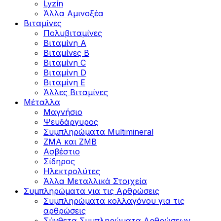
Lyzín
Άλλα Αμινοξέα
Βιταμίνες
Πολυβιταμίνες
Βιταμίνη Α
Βιταμίνες Β
Βιταμίνη C
Βιταμίνη D
Βιταμίνη Ε
Άλλες Βιταμίνες
Μέταλλα
Μαγνήσιο
Ψευδάργυρος
Συμπληρώματα Multimineral
ZMA και ZMB
Ασβέστιο
Σίδηρος
Ηλεκτρολύτες
Άλλα Mεταλλικά Στοιχεία
Συμπληρώματα για τις Αρθρώσεις
Συμπληρώματα κολλαγόνου για τις
αρθρώσεις
Σύνθετα Συμπληρώματα Αρθρώσεων