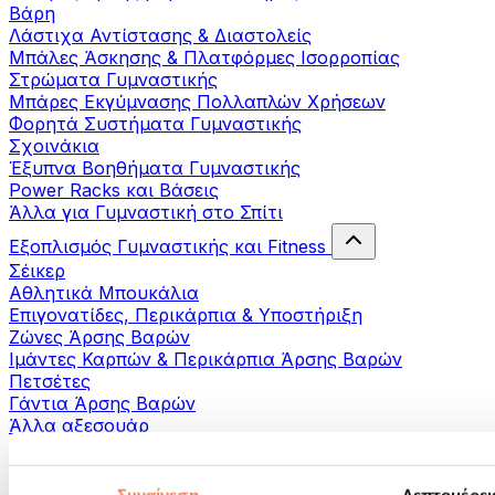
Βάρη
Λάστιχα Αντίστασης & Διαστολείς
Μπάλες Άσκησης & Πλατφόρμες Ισορροπίας
Στρώματα Γυμναστικής
Μπάρες Εκγύμνασης Πολλαπλών Χρήσεων
Φορητά Συστήματα Γυμναστικής
Σχοινάκια
Έξυπνα Βοηθήματα Γυμναστικής
Power Racks και Βάσεις
Άλλα για Γυμναστική στο Σπίτι
Εξοπλισμός Γυμναστικής και Fitness
Σέικερ
Αθλητικά Μπουκάλια
Επιγονατίδες, Περικάρπια & Υποστήριξη
Ζώνες Άρσης Βαρών
Ιμάντες Καρπών & Περικάρπια Άρσης Βαρών
Πετσέτες
Γάντια Άρσης Βαρών
Άλλα αξεσουάρ
Βοηθήματα- αποκατάστασης
Πιστόλια μασάζ