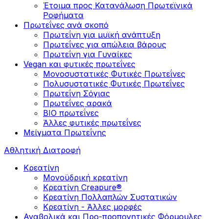
Έτοιμα προς Κατανάλωση Πρωτεϊνικά
Ροφήματα
Πρωτεΐνες ανά σκοπό
Πρωτεΐνη για μυϊκή ανάπτυξη
Πρωτεΐνες για απώλεια βάρους
Πρωτεΐνη για Γυναίκες
Vegan και φυτικές πρωτεΐνες
Μονοσυστατικές Φυτικές Πρωτεΐνες
Πολυσυστατικές Φυτικές Πρωτεΐνες
Πρωτεΐνη Σόγιας
Πρωτεΐνες αρακά
ΒIO πρωτεΐνες
Άλλες φυτικές πρωτεΐνες
Μείγματα Πρωτεΐνης
Αθλητική Διατροφή
Κρεατίνη
Μονοϋδρική κρεατίνη
Κρεατίνη Creapure®
Κρεατίνη Πολλαπλών Συστατικών
Κρεατίνη - Άλλες μορφές
Αναβολικά και Προ-προπονητικές Φόρμουλες