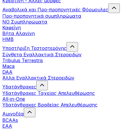
Κρεατίνη - Άλλες μορφές
Αναβολικά και Προ-προπονητικές Φόρμουλες
Προ-προπονητικά συμπληρώματα
ΝΟ Συμπληρώματα
Καφεΐνη
Βήτα Αλανίνη
HMB
Υποστήριξη Τεστοστερόνης
Σύνθετα Εναλλακτικά Στεροειδών
Tribulus Terrestris
Maca
DAA
Άλλα Εναλλακτικά Στεροειδών
Υδατάνθρακες
Υδατάνθρακες Ταχείας Απελευθέρωσης
All-in-One
Υδατάνθρακες Βραδείας Απελευθέρωσης
Αμινοξέα
BCAAs
EAA