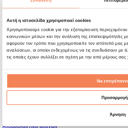
Συναίνεση
Λεπτομέρει
Εργαλεία μασάζ
Κύλινδροι Αφρού & Εξοπλισμός Μασάζ
Άλλα Βοηθήματα Αποκατάστασης
Αυτή η ιστοσελίδα χρησιμοποιεί cookies
Τσάντες & σακίδια πλάτης
Τσάντες τροφίμων & αξεσουάρ
Χρησιμοποιούμε cookie για την εξατομίκευση περιεχομένου
Σάκοι Γυμναστικής
κοινωνικών μέσων και την ανάλυση της επισκεψιμότητάς μ
Σακίδια πλάτης
αφορούν τον τρόπο που χρησιμοποιείτε τον ιστότοπό μας μ
Αξεσουάρ με βάση τη δραστηριότητα
αναλύσεων, οι οποίοι ενδεχομένως να τις συνδυάσουν με 
Tρέξιμο
τις οποίες έχουν συλλέξει σε σχέση με την από μέρους σας
Αθλήματα πάλης
Ποδηλασία
Γιόγκα & Πιλάτες
Κρυοθεραπεία
Να επιτρέποντα
Κολύμβηση
Πεζοπορία
Προσαρμογή
Biohacking
Θεραπεία με Κόκκινο Φως
Φίλτρα και Δοχεία Νερού
Άρνηση
Βιώσιμο Σπίτι
Απορρυπαντικά ρούχων