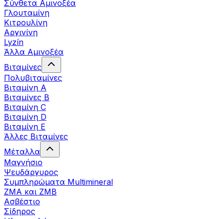
Σύνθετα Αμινοξέα
Γλουταμίνη
Κιτρουλίνη
Αργινίνη
Lyzín
Άλλα Αμινοξέα
Βιταμίνες
Πολυβιταμίνες
Βιταμίνη Α
Βιταμίνες Β
Βιταμίνη C
Βιταμίνη D
Βιταμίνη Ε
Άλλες Βιταμίνες
Μέταλλα
Μαγνήσιο
Ψευδάργυρος
Συμπληρώματα Multimineral
ZMA και ZMB
Ασβέστιο
Σίδηρος