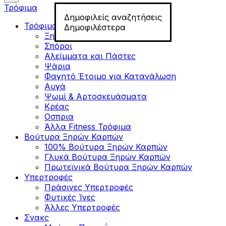
Τρόφιμα
Δημοφιλείς αναζητήσεις
Τρόφιμα για Fitness
Δημοφιλέστερα
Ξηροί Καρποί
Σπόροι
Αλείμματα και Πάστες
Ψάρια
Φαγητό Έτοιμο για Κατανάλωση
Αυγά
Ψωμί & Αρτοσκευάσματα
Κρέας
Οσπρια
Άλλα Fitness Τρόφιμα
Βούτυρα Ξηρών Καρπών
100% Βούτυρα Ξηρών Καρπών
Γλυκά Βούτυρα Ξηρών Καρπών
Πρωτεϊνικά Βούτυρα Ξηρών Καρπών
Υπερτροφές
Πράσινες Υπερτροφές
Φυτικές Ίνες
Άλλες Υπερτροφές
Σνακς