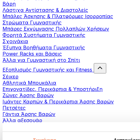
Βάρη
Λάστιχα Αντίστασης & Διαστολείς
Μπάλες Άσκησης & Πλατφόρμες Ισορροπίας
Στρώματα Γυμναστικής
Μπάρες Εκγύμνασης Πολλαπλών Χρήσεων
Φορητά Συστήματα Γυμναστικής
Σχοινάκια
Έξυπνα Βοηθήματα Γυμναστικής
Power Racks και Βάσεις
Άλλα για Γυμναστική στο Σπίτι
Εξοπλισμός Γυμναστικής και Fitness
Σέικερ
Αθλητικά Μπουκάλια
Επιγονατίδες, Περικάρπια & Υποστήριξη
Ζώνες Άρσης Βαρών
Ιμάντες Καρπών & Περικάρπια Άρσης Βαρών
Πετσέτες
Γάντια Άρσης Βαρών
Άλλα αξεσουάρ
Βοηθήματα- αποκατάστασης
Πιστόλια μασάζ