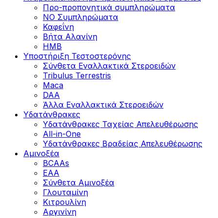
Προ-προπονητικά συμπληρώματα
ΝΟ Συμπληρώματα
Καφεΐνη
Βήτα Αλανίνη
HMB
Υποστήριξη Τεστοστερόνης
Σύνθετα Εναλλακτικά Στεροειδών
Tribulus Terrestris
Maca
DAA
Άλλα Εναλλακτικά Στεροειδών
Υδατάνθρακες
Υδατάνθρακες Ταχείας Απελευθέρωσης
All-in-One
Υδατάνθρακες Βραδείας Απελευθέρωσης
Αμινοξέα
BCAAs
EAA
Σύνθετα Αμινοξέα
Γλουταμίνη
Κιτρουλίνη
Αργινίνη