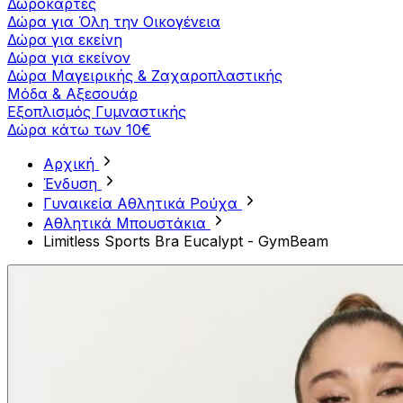
Δωροκάρτες
Δώρα για Όλη την Οικογένεια
Δώρα για εκείνη
Δώρα για εκείνον
Δώρα Μαγειρικής & Ζαχαροπλαστικής
Μόδα & Αξεσουάρ
Εξοπλισμός Γυμναστικής
Δώρα κάτω των 10€
Αρχική
Ένδυση
Γυναικεία Αθλητικά Ρούχα
Aθλητικά Μπουστάκια
Limitless Sports Bra Eucalypt - GymBeam