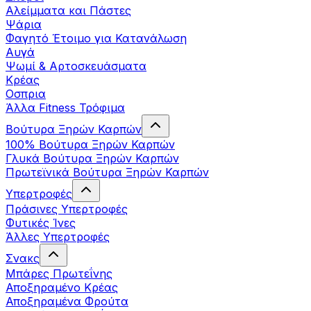
Αλείμματα και Πάστες
Ψάρια
Φαγητό Έτοιμο για Κατανάλωση
Αυγά
Ψωμί & Αρτοσκευάσματα
Κρέας
Οσπρια
Άλλα Fitness Τρόφιμα
Βούτυρα Ξηρών Καρπών
100% Βούτυρα Ξηρών Καρπών
Γλυκά Βούτυρα Ξηρών Καρπών
Πρωτεϊνικά Βούτυρα Ξηρών Καρπών
Υπερτροφές
Πράσινες Υπερτροφές
Φυτικές Ίνες
Άλλες Υπερτροφές
Σνακς
Μπάρες Πρωτεΐνης
Αποξηραμένο Κρέας
Αποξηραμένα Φρούτα