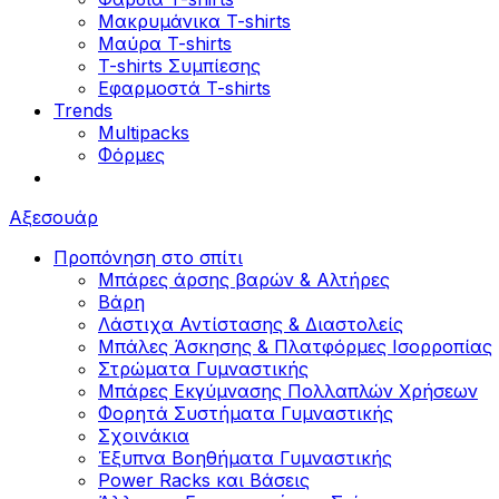
Μακρυμάνικα T-shirts
Μαύρα T-shirts
T-shirts Συμπίεσης
Εφαρμοστά T-shirts
Trends
Multipacks
Φόρμες
Αξεσουάρ
Προπόνηση στο σπίτι
Μπάρες άρσης βαρών & Αλτήρες
Βάρη
Λάστιχα Αντίστασης & Διαστολείς
Μπάλες Άσκησης & Πλατφόρμες Ισορροπίας
Στρώματα Γυμναστικής
Μπάρες Εκγύμνασης Πολλαπλών Χρήσεων
Φορητά Συστήματα Γυμναστικής
Σχοινάκια
Έξυπνα Βοηθήματα Γυμναστικής
Power Racks και Βάσεις