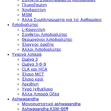
Γλυκοζαμίνη
Χονδροϊτίνη
MSM
Άλλα Συμπληρώματα για τις Αρθρώσεις
Λιποδιαλύτες
L-Kαρνιτίνη
Σύνθετοι Λιποδιαλύτες
Θερμογόνοι λιποδιαλύτες
Έλεγχος όρεξης
Άλλοι Λιποδιαλύτες
Υγιεινά λιπαρά
Ωμέγα 3
Ωμέγα 3-6-9
CLA και HCA
Έλαιο MCT
Έλαιο κριλ
Λεκιθίνη
Υγρό Ιχθυέλαιο
Άλλα Λιπαρά Οξέα
Ashwagandha
Μονοσυστατικό ashwagandha
Ashwagandha KSM-66®