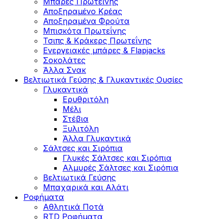
Μπάρες Πρωτεΐνης
Αποξηραμένο Κρέας
Αποξηραμένα Φρούτα
Μπισκότα Πρωτεΐνης
Τσιπς & Kράκερς Πρωτεΐνης
Ενεργειακές μπάρες & Flapjacks
Σοκολάτες
Άλλα Σνακ
Βελτιωτικά Γεύσης & Γλυκαντικές Ουσίες
Γλυκαντικά
Ερυθριτόλη
Μέλι
Στέβια
Ξυλιτόλη
Άλλα Γλυκαντικά
Σάλτσες και Σιρόπια
Γλυκές Σάλτσες και Σιρόπια
Αλμυρές Σάλτσες και Σιρόπια
Bελτιωτικά Γεύσης
Μπαχαρικά και Αλάτι
Ροφήματα
Αθλητικά Ποτά
RTD Ροφήματα