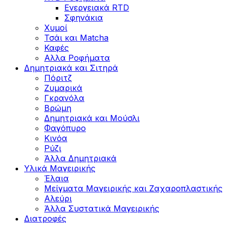
Ενεργειακά RTD
Σφηνάκια
Χυμοί
Τσάι και Matcha
Καφές
Αλλα Ροφήματα
Δημητριακά και Σιτηρά
Πόριτζ
Ζυμαρικά
Γκρανόλα
Βρώμη
Δημητριακά και Μούσλι
Φαγόπυρο
Κινόα
Ρύζι
Άλλα Δημητριακά
Υλικά Μαγειρικής
Έλαια
Μείγματα Μαγειρικής και Ζαχαροπλαστικής
Αλεύρι
Άλλα Συστατικά Μαγειρικής
Διατροφές