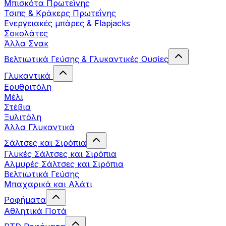
Μπισκότα Πρωτεΐνης
Τσιπς & Kράκερς Πρωτεΐνης
Ενεργειακές μπάρες & Flapjacks
Σοκολάτες
Άλλα Σνακ
Βελτιωτικά Γεύσης & Γλυκαντικές Ουσίες
Γλυκαντικά
Ερυθριτόλη
Μέλι
Στέβια
Ξυλιτόλη
Άλλα Γλυκαντικά
Σάλτσες και Σιρόπια
Γλυκές Σάλτσες και Σιρόπια
Αλμυρές Σάλτσες και Σιρόπια
Bελτιωτικά Γεύσης
Μπαχαρικά και Αλάτι
Ροφήματα
Αθλητικά Ποτά