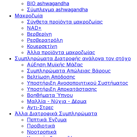
BIO ashwagandha
Σύμπλεγμα ashwagandha
Μακροζωία
Σύνθετα προϊόντα μακροζωίας
NAD+
Βερβερίνη
Ρεσβερατρόλη
Κουερσετίνη
Άλλα προϊόντα μακροζωίας
Συμπληρώματα Διατροφής ανάλογα τον στόχο
Αύξηση Μυϊκής Μάζας
Συμπληρώματα Aπώλειας Βάρους
Βελτίωση Απόδοσης
Υποστήριξη Ανοσοποιητικού Συστήματος
Yποστήριξη Αποκατάστασης
Βοηθήματα Ύπνου
Μαλλία - Νύχια - Δέρμα
Αντι-Στρες
Άλλα Διατροφικά Συμπληρώματα
Πεπτικά Ένζυμα
Προβιοτικά
Νοοτροπικά