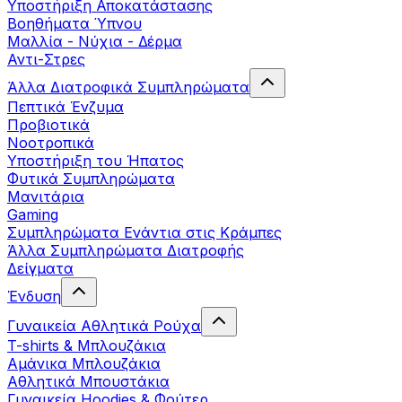
Yποστήριξη Αποκατάστασης
Βοηθήματα Ύπνου
Μαλλία - Νύχια - Δέρμα
Αντι-Στρες
Άλλα Διατροφικά Συμπληρώματα
Πεπτικά Ένζυμα
Προβιοτικά
Νοοτροπικά
Υποστήριξη του Ήπατος
Φυτικά Συμπληρώματα
Μανιτάρια
Gaming
Συμπληρώματα Ενάντια στις Κράμπες
Άλλα Συμπληρώματα Διατροφής
Δείγματα
Ένδυση
Γυναικεία Αθλητικά Ρούχα
T-shirts & Μπλουζάκια
Αμάνικα Μπλουζάκια
Aθλητικά Μπουστάκια
Γυναικεία Hoodies & Φούτερ