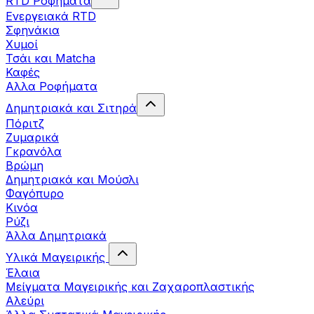
RTD Ροφήματα
Ενεργειακά RTD
Σφηνάκια
Χυμοί
Τσάι και Matcha
Καφές
Αλλα Ροφήματα
Δημητριακά και Σιτηρά
Πόριτζ
Ζυμαρικά
Γκρανόλα
Βρώμη
Δημητριακά και Μούσλι
Φαγόπυρο
Κινόα
Ρύζι
Άλλα Δημητριακά
Υλικά Μαγειρικής
Έλαια
Μείγματα Μαγειρικής και Ζαχαροπλαστικής
Αλεύρι