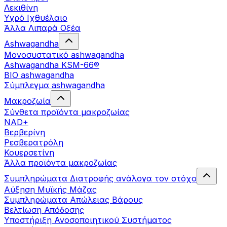
Λεκιθίνη
Υγρό Ιχθυέλαιο
Άλλα Λιπαρά Οξέα
Ashwagandha
Μονοσυστατικό ashwagandha
Ashwagandha KSM-66®
BIO ashwagandha
Σύμπλεγμα ashwagandha
Μακροζωία
Σύνθετα προϊόντα μακροζωίας
NAD+
Βερβερίνη
Ρεσβερατρόλη
Κουερσετίνη
Άλλα προϊόντα μακροζωίας
Συμπληρώματα Διατροφής ανάλογα τον στόχο
Αύξηση Μυϊκής Μάζας
Συμπληρώματα Aπώλειας Βάρους
Βελτίωση Απόδοσης
Υποστήριξη Ανοσοποιητικού Συστήματος