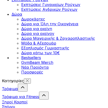
Εκπτώσεις Γυναικείων Ρούχων
Εκπτώσεις Aνδρικών Ρούχων
Δώρα
Δωροκάρτες
Δώρα για Όλη την Οικογένεια
Δώρα για εκείνη
Δώρα για εκείνον
Δώρα Μαγειρικής & Ζαχαροπλαστικής
Μόδα & Αξεσουάρ
Εξοπλισμός Γυμναστικής
Δώρα κάτω των 10€
Bestsellers
GymBeam Merch
Νέα Προϊόντα
Προσφορές
Κατηγορίες
Τρόφιμα
Τρόφιμα για Fitness
Ξηροί Καρποί
Σπόροι