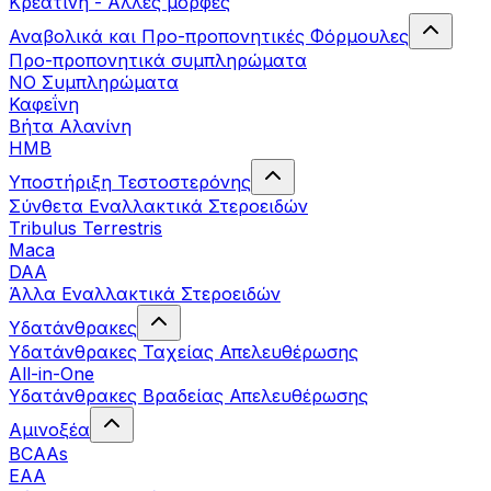
Κρεατίνη - Άλλες μορφές
Αναβολικά και Προ-προπονητικές Φόρμουλες
Προ-προπονητικά συμπληρώματα
ΝΟ Συμπληρώματα
Καφεΐνη
Βήτα Αλανίνη
HMB
Υποστήριξη Τεστοστερόνης
Σύνθετα Εναλλακτικά Στεροειδών
Tribulus Terrestris
Maca
DAA
Άλλα Εναλλακτικά Στεροειδών
Υδατάνθρακες
Υδατάνθρακες Ταχείας Απελευθέρωσης
All-in-One
Υδατάνθρακες Βραδείας Απελευθέρωσης
Αμινοξέα
BCAAs
EAA