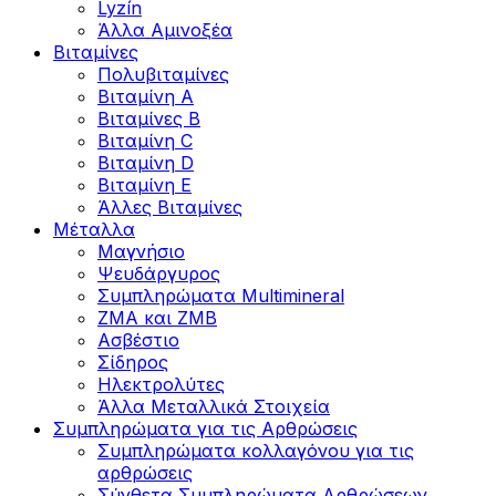
Lyzín
Άλλα Αμινοξέα
Βιταμίνες
Πολυβιταμίνες
Βιταμίνη Α
Βιταμίνες Β
Βιταμίνη C
Βιταμίνη D
Βιταμίνη Ε
Άλλες Βιταμίνες
Μέταλλα
Μαγνήσιο
Ψευδάργυρος
Συμπληρώματα Multimineral
ZMA και ZMB
Ασβέστιο
Σίδηρος
Ηλεκτρολύτες
Άλλα Mεταλλικά Στοιχεία
Συμπληρώματα για τις Αρθρώσεις
Συμπληρώματα κολλαγόνου για τις
αρθρώσεις
Σύνθετα Συμπληρώματα Αρθρώσεων