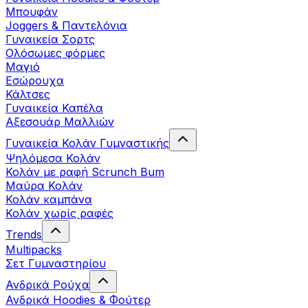
Μπουφάν
Joggers & Παντελόνια
Γυναικεία Σορτς
Ολόσωμες φόρμες
Μαγιό
Εσώρουχα
Κάλτσες
Γυναικεία Καπέλα
Αξεσουάρ Μαλλιών
Γυναικεία Κολάν Γυμναστικής
Ψηλόμεσα Κολάν
Κολάν με ραφή Scrunch Bum
Μαύρα Κολάν
Κολάν καμπάνα
Κολάν χωρίς ραφές
Trends
Multipacks
Σετ Γυμναστηρίου
Ανδρικά Ρούχα
Ανδρικά Hoodies & Φούτερ