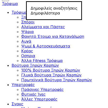
Τρόφιμα
Δημοφιλείς αναζητήσεις
Τρόφιμα για Fitness
Δημοφιλέστερα
Ξηροί Καρποί
Σπόροι
Αλείμματα και Πάστες
Ψάρια
Φαγητό Έτοιμο για Κατανάλωση
Αυγά
Ψωμί & Αρτοσκευάσματα
Κρέας
Οσπρια
Άλλα Fitness Τρόφιμα
Βούτυρα Ξηρών Καρπών
100% Βούτυρα Ξηρών Καρπών
Γλυκά Βούτυρα Ξηρών Καρπών
Πρωτεϊνικά Βούτυρα Ξηρών Καρπών
Υπερτροφές
Πράσινες Υπερτροφές
Φυτικές Ίνες
Άλλες Υπερτροφές
Σνακς