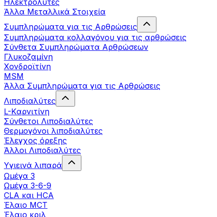
Ηλεκτρολύτες
Άλλα Mεταλλικά Στοιχεία
Συμπληρώματα για τις Αρθρώσεις
Συμπληρώματα κολλαγόνου για τις αρθρώσεις
Σύνθετα Συμπληρώματα Αρθρώσεων
Γλυκοζαμίνη
Χονδροϊτίνη
MSM
Άλλα Συμπληρώματα για τις Αρθρώσεις
Λιποδιαλύτες
L-Kαρνιτίνη
Σύνθετοι Λιποδιαλύτες
Θερμογόνοι λιποδιαλύτες
Έλεγχος όρεξης
Άλλοι Λιποδιαλύτες
Υγιεινά λιπαρά
Ωμέγα 3
Ωμέγα 3-6-9
CLA και HCA
Έλαιο MCT
Έλαιο κριλ