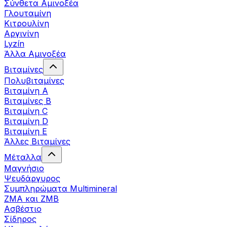
Σύνθετα Αμινοξέα
Γλουταμίνη
Κιτρουλίνη
Αργινίνη
Lyzín
Άλλα Αμινοξέα
Βιταμίνες
Πολυβιταμίνες
Βιταμίνη Α
Βιταμίνες Β
Βιταμίνη C
Βιταμίνη D
Βιταμίνη Ε
Άλλες Βιταμίνες
Μέταλλα
Μαγνήσιο
Ψευδάργυρος
Συμπληρώματα Multimineral
ZMA και ZMB
Ασβέστιο
Σίδηρος