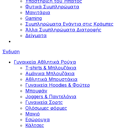
Υποστήριξη του Ήπατος
Φυτικά Συμπληρώματα
Μανιτάρια
Gaming
Συμπληρώματα Ενάντια στις Κράμπες
Άλλα Συμπληρώματα Διατροφής
Δείγματα
Ένδυση
Γυναικεία Αθλητικά Ρούχα
T-shirts & Μπλουζάκια
Αμάνικα Μπλουζάκια
Aθλητικά Μπουστάκια
Γυναικεία Hoodies & Φούτερ
Μπουφάν
Joggers & Παντελόνια
Γυναικεία Σορτς
Ολόσωμες φόρμες
Μαγιό
Εσώρουχα
Κάλτσες