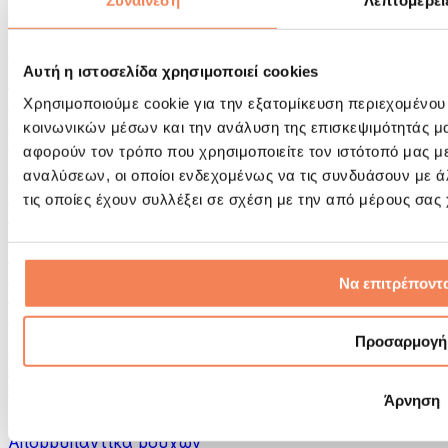
Συναίνεση
Λεπτομέρει
Εργαλεία μασάζ
Κύλινδροι Αφρού & Εξοπλισμός Μασάζ
Άλλα Βοηθήματα Αποκατάστασης
Αυτή η ιστοσελίδα χρησιμοποιεί cookies
Τσάντες & σακίδια πλάτης
Τσάντες τροφίμων & αξεσουάρ
Χρησιμοποιούμε cookie για την εξατομίκευση περιεχομένου
Σάκοι Γυμναστικής
κοινωνικών μέσων και την ανάλυση της επισκεψιμότητάς μ
Σακίδια πλάτης
αφορούν τον τρόπο που χρησιμοποιείτε τον ιστότοπό μας μ
Αξεσουάρ με βάση τη δραστηριότητα
αναλύσεων, οι οποίοι ενδεχομένως να τις συνδυάσουν με 
Tρέξιμο
τις οποίες έχουν συλλέξει σε σχέση με την από μέρους σας
Αθλήματα πάλης
Ποδηλασία
Γιόγκα & Πιλάτες
Κρυοθεραπεία
Να επιτρέποντα
Κολύμβηση
Πεζοπορία
Προσαρμογή
Biohacking
Θεραπεία με Κόκκινο Φως
Φίλτρα και Δοχεία Νερού
Άρνηση
Βιώσιμο Σπίτι
Απορρυπαντικά ρούχων