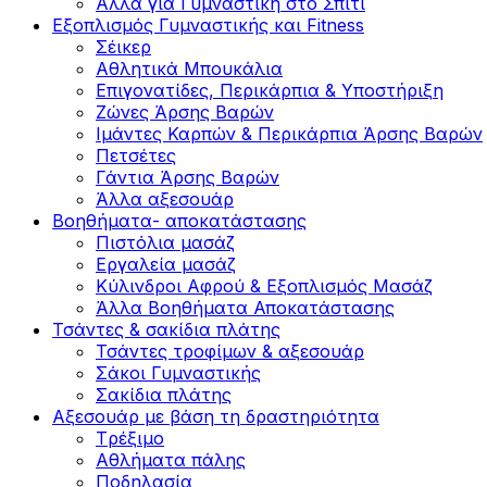
Άλλα για Γυμναστική στο Σπίτι
Εξοπλισμός Γυμναστικής και Fitness
Σέικερ
Αθλητικά Μπουκάλια
Επιγονατίδες, Περικάρπια & Υποστήριξη
Ζώνες Άρσης Βαρών
Ιμάντες Καρπών & Περικάρπια Άρσης Βαρών
Πετσέτες
Γάντια Άρσης Βαρών
Άλλα αξεσουάρ
Βοηθήματα- αποκατάστασης
Πιστόλια μασάζ
Εργαλεία μασάζ
Κύλινδροι Αφρού & Εξοπλισμός Μασάζ
Άλλα Βοηθήματα Αποκατάστασης
Τσάντες & σακίδια πλάτης
Τσάντες τροφίμων & αξεσουάρ
Σάκοι Γυμναστικής
Σακίδια πλάτης
Αξεσουάρ με βάση τη δραστηριότητα
Tρέξιμο
Αθλήματα πάλης
Ποδηλασία