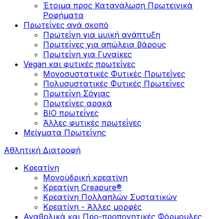
Έτοιμα προς Κατανάλωση Πρωτεϊνικά
Ροφήματα
Πρωτεΐνες ανά σκοπό
Πρωτεΐνη για μυϊκή ανάπτυξη
Πρωτεΐνες για απώλεια βάρους
Πρωτεΐνη για Γυναίκες
Vegan και φυτικές πρωτεΐνες
Μονοσυστατικές Φυτικές Πρωτεΐνες
Πολυσυστατικές Φυτικές Πρωτεΐνες
Πρωτεΐνη Σόγιας
Πρωτεΐνες αρακά
ΒIO πρωτεΐνες
Άλλες φυτικές πρωτεΐνες
Μείγματα Πρωτεΐνης
Αθλητική Διατροφή
Κρεατίνη
Μονοϋδρική κρεατίνη
Κρεατίνη Creapure®
Κρεατίνη Πολλαπλών Συστατικών
Κρεατίνη - Άλλες μορφές
Αναβολικά και Προ-προπονητικές Φόρμουλες