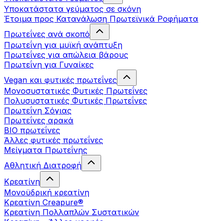
Υποκατάστατα γεύματος σε σκόνη
Έτοιμα προς Κατανάλωση Πρωτεϊνικά Ροφήματα
Πρωτεΐνες ανά σκοπό
Πρωτεΐνη για μυϊκή ανάπτυξη
Πρωτεΐνες για απώλεια βάρους
Πρωτεΐνη για Γυναίκες
Vegan και φυτικές πρωτεΐνες
Μονοσυστατικές Φυτικές Πρωτεΐνες
Πολυσυστατικές Φυτικές Πρωτεΐνες
Πρωτεΐνη Σόγιας
Πρωτεΐνες αρακά
ΒIO πρωτεΐνες
Άλλες φυτικές πρωτεΐνες
Μείγματα Πρωτεΐνης
Αθλητική Διατροφή
Κρεατίνη
Μονοϋδρική κρεατίνη
Κρεατίνη Creapure®
Κρεατίνη Πολλαπλών Συστατικών