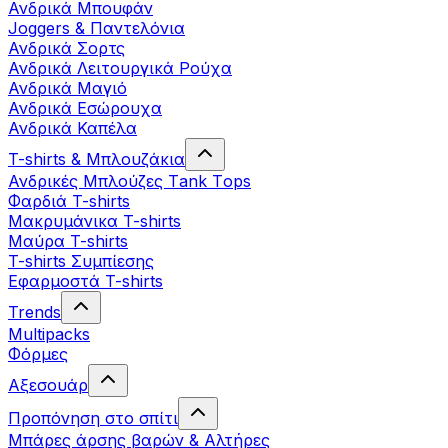
Ανδρικά Μπουφάν
Joggers & Παντελόνια
Ανδρικά Σορτς
Ανδρικά Λειτουργικά Ρούχα
Ανδρικά Μαγιό
Ανδρικά Εσώρουχα
Ανδρικά Καπέλα
T-shirts & Μπλουζάκια
Ανδρικές Mπλούζες Τank Τops
Φαρδιά T-shirts
Μακρυμάνικα T-shirts
Μαύρα T-shirts
T-shirts Συμπίεσης
Εφαρμοστά T-shirts
Trends
Multipacks
Φόρμες
Αξεσουάρ
Προπόνηση στο σπίτι
Μπάρες άρσης βαρών & Αλτήρες