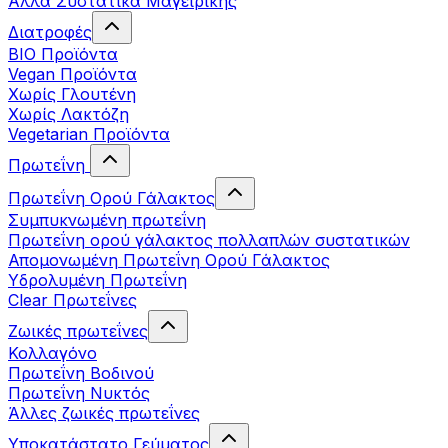
Άλλα Συστατικά Μαγειρικής
Διατροφές
BIO Προϊόντα
Vegan Προϊόντα
Χωρίς Γλουτένη
Χωρίς Λακτόζη
Vegetarian Προϊόντα
Πρωτεΐνη
Πρωτεΐνη Ορού Γάλακτος
Συμπυκνωμένη πρωτεΐνη
Πρωτεΐνη ορού γάλακτος πολλαπλών συστατικών
Απομονωμένη Πρωτεΐνη Ορού Γάλακτος
Υδρολυμένη Πρωτεΐνη
Clear Πρωτεΐνες
Ζωικές πρωτεΐνες
Κολλαγόνο
Πρωτεΐνη Βοδινού
Πρωτεΐνη Νυκτός
Άλλες ζωικές πρωτεΐνες
Υποκατάστατο Γεύματος