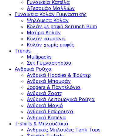
Γυναικεία Καπέλα
Αξεσουάρ Μαλλιών
Γυναικεία Κολάν Γυμναστικής
Ψηλόμεσα Κολάν
Κολάν με ραφή Scrunch Bum
Μαύρα Κολάν
Κολάν καμπάνα
Κολάν χωρίς ραφές
Trends
Multipacks
Σετ Γυμναστηρίου
Ανδρικά Ρούχα
Ανδρικά Hoodies & Φούτερ
Ανδρικά Μπουφάν
Joggers & Παντελόνια
Ανδρικά Σορτς
Ανδρικά Λειτουργικά Ρούχα
Ανδρικά Μαγιό
Ανδρικά Εσώρουχα
Ανδρικά Καπέλα
T-shirts & Μπλουζάκια
Ανδρικές Mπλούζες Τank Τops
Φαρδιά T-shirts