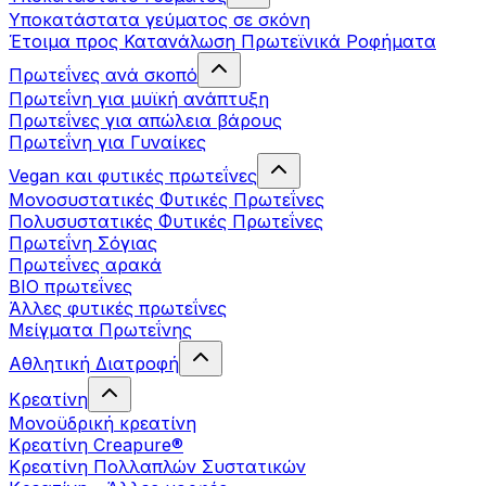
Υποκατάστατα γεύματος σε σκόνη
Έτοιμα προς Κατανάλωση Πρωτεϊνικά Ροφήματα
Πρωτεΐνες ανά σκοπό
Πρωτεΐνη για μυϊκή ανάπτυξη
Πρωτεΐνες για απώλεια βάρους
Πρωτεΐνη για Γυναίκες
Vegan και φυτικές πρωτεΐνες
Μονοσυστατικές Φυτικές Πρωτεΐνες
Πολυσυστατικές Φυτικές Πρωτεΐνες
Πρωτεΐνη Σόγιας
Πρωτεΐνες αρακά
ΒIO πρωτεΐνες
Άλλες φυτικές πρωτεΐνες
Μείγματα Πρωτεΐνης
Αθλητική Διατροφή
Κρεατίνη
Μονοϋδρική κρεατίνη
Κρεατίνη Creapure®
Κρεατίνη Πολλαπλών Συστατικών