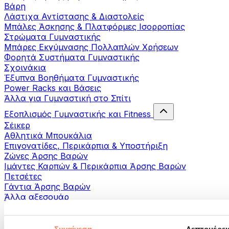
Βάρη
Λάστιχα Αντίστασης & Διαστολείς
Μπάλες Άσκησης & Πλατφόρμες Ισορροπίας
Στρώματα Γυμναστικής
Μπάρες Εκγύμνασης Πολλαπλών Χρήσεων
Φορητά Συστήματα Γυμναστικής
Σχοινάκια
Έξυπνα Βοηθήματα Γυμναστικής
Power Racks και Βάσεις
Άλλα για Γυμναστική στο Σπίτι
Εξοπλισμός Γυμναστικής και Fitness
Σέικερ
Αθλητικά Μπουκάλια
Επιγονατίδες, Περικάρπια & Υποστήριξη
Ζώνες Άρσης Βαρών
Ιμάντες Καρπών & Περικάρπια Άρσης Βαρών
Πετσέτες
Γάντια Άρσης Βαρών
Άλλα αξεσουάρ
Βοηθήματα- αποκατάστασης
Πιστόλια μασάζ