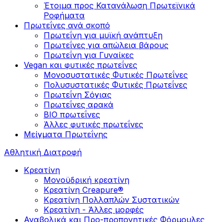
Έτοιμα προς Κατανάλωση Πρωτεϊνικά
Ροφήματα
Πρωτεΐνες ανά σκοπό
Πρωτεΐνη για μυϊκή ανάπτυξη
Πρωτεΐνες για απώλεια βάρους
Πρωτεΐνη για Γυναίκες
Vegan και φυτικές πρωτεΐνες
Μονοσυστατικές Φυτικές Πρωτεΐνες
Πολυσυστατικές Φυτικές Πρωτεΐνες
Πρωτεΐνη Σόγιας
Πρωτεΐνες αρακά
ΒIO πρωτεΐνες
Άλλες φυτικές πρωτεΐνες
Μείγματα Πρωτεΐνης
Αθλητική Διατροφή
Κρεατίνη
Μονοϋδρική κρεατίνη
Κρεατίνη Creapure®
Κρεατίνη Πολλαπλών Συστατικών
Κρεατίνη - Άλλες μορφές
Αναβολικά και Προ-προπονητικές Φόρμουλες