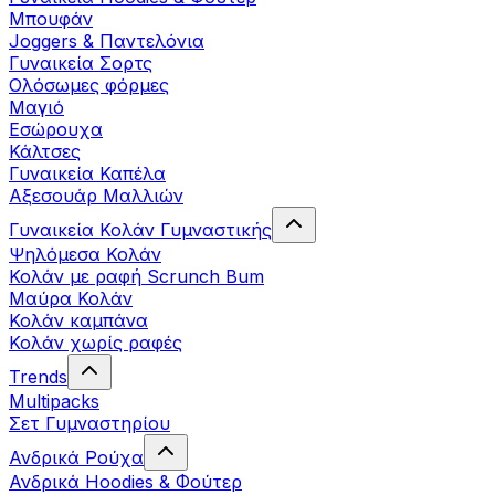
Μπουφάν
Joggers & Παντελόνια
Γυναικεία Σορτς
Ολόσωμες φόρμες
Μαγιό
Εσώρουχα
Κάλτσες
Γυναικεία Καπέλα
Αξεσουάρ Μαλλιών
Γυναικεία Κολάν Γυμναστικής
Ψηλόμεσα Κολάν
Κολάν με ραφή Scrunch Bum
Μαύρα Κολάν
Κολάν καμπάνα
Κολάν χωρίς ραφές
Trends
Multipacks
Σετ Γυμναστηρίου
Ανδρικά Ρούχα
Ανδρικά Hoodies & Φούτερ