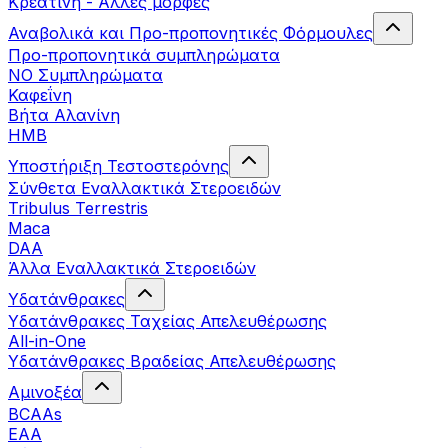
Κρεατίνη - Άλλες μορφές
Αναβολικά και Προ-προπονητικές Φόρμουλες
Προ-προπονητικά συμπληρώματα
ΝΟ Συμπληρώματα
Καφεΐνη
Βήτα Αλανίνη
HMB
Υποστήριξη Τεστοστερόνης
Σύνθετα Εναλλακτικά Στεροειδών
Tribulus Terrestris
Maca
DAA
Άλλα Εναλλακτικά Στεροειδών
Υδατάνθρακες
Υδατάνθρακες Ταχείας Απελευθέρωσης
All-in-One
Υδατάνθρακες Βραδείας Απελευθέρωσης
Αμινοξέα
BCAAs
EAA