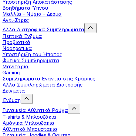
Yποστήριξη Αποκατάστασης
Βοηθήματα Ύπνου
Μαλλία - Νύχια - Δέρμα
Αντι-Στρες
Άλλα Διατροφικά Συμπληρώματα
Πεπτικά Ένζυμα
Προβιοτικά
Νοοτροπικά
Υποστήριξη του Ήπατος
Φυτικά Συμπληρώματα
Μανιτάρια
Gaming
Συμπληρώματα Ενάντια στις Κράμπες
Άλλα Συμπληρώματα Διατροφής
Δείγματα
Ένδυση
Γυναικεία Αθλητικά Ρούχα
T-shirts & Μπλουζάκια
Αμάνικα Μπλουζάκια
Aθλητικά Μπουστάκια
Γυναικεία Hoodies & Φούτερ