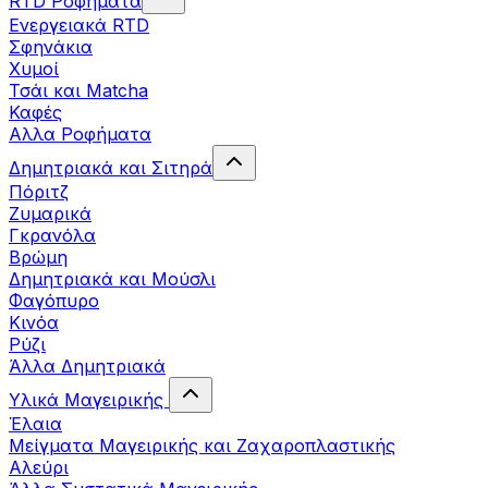
RTD Ροφήματα
Ενεργειακά RTD
Σφηνάκια
Χυμοί
Τσάι και Matcha
Καφές
Αλλα Ροφήματα
Δημητριακά και Σιτηρά
Πόριτζ
Ζυμαρικά
Γκρανόλα
Βρώμη
Δημητριακά και Μούσλι
Φαγόπυρο
Κινόα
Ρύζι
Άλλα Δημητριακά
Υλικά Μαγειρικής
Έλαια
Μείγματα Μαγειρικής και Ζαχαροπλαστικής
Αλεύρι