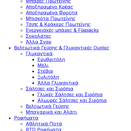
Μπάρες Πρωτεΐνης
Αποξηραμένο Κρέας
Αποξηραμένα Φρούτα
Μπισκότα Πρωτεΐνης
Τσιπς & Kράκερς Πρωτεΐνης
Ενεργειακές μπάρες & Flapjacks
Σοκολάτες
Άλλα Σνακ
Βελτιωτικά Γεύσης & Γλυκαντικές Ουσίες
Γλυκαντικά
Ερυθριτόλη
Μέλι
Στέβια
Ξυλιτόλη
Άλλα Γλυκαντικά
Σάλτσες και Σιρόπια
Γλυκές Σάλτσες και Σιρόπια
Αλμυρές Σάλτσες και Σιρόπια
Bελτιωτικά Γεύσης
Μπαχαρικά και Αλάτι
Ροφήματα
Αθλητικά Ποτά
RTD Ροφήματα