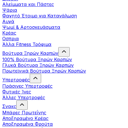
Αλείμματα και Πάστες
Ψάρια
Φαγητό Έτοιμο για Κατανάλωση
Αυγά
Ψωμί & Αρτοσκευάσματα
Κρέας
Οσπρια
Άλλα Fitness Τρόφιμα
Βούτυρα Ξηρών Καρπών
100% Βούτυρα Ξηρών Καρπών
Γλυκά Βούτυρα Ξηρών Καρπών
Πρωτεϊνικά Βούτυρα Ξηρών Καρπών
Υπερτροφές
Πράσινες Υπερτροφές
Φυτικές Ίνες
Άλλες Υπερτροφές
Σνακς
Μπάρες Πρωτεΐνης
Αποξηραμένο Κρέας
Αποξηραμένα Φρούτα