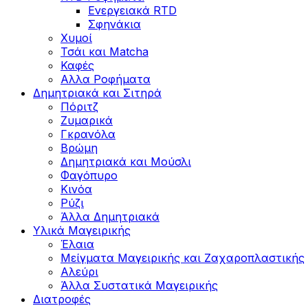
Ενεργειακά RTD
Σφηνάκια
Χυμοί
Τσάι και Matcha
Καφές
Αλλα Ροφήματα
Δημητριακά και Σιτηρά
Πόριτζ
Ζυμαρικά
Γκρανόλα
Βρώμη
Δημητριακά και Μούσλι
Φαγόπυρο
Κινόα
Ρύζι
Άλλα Δημητριακά
Υλικά Μαγειρικής
Έλαια
Μείγματα Μαγειρικής και Ζαχαροπλαστικής
Αλεύρι
Άλλα Συστατικά Μαγειρικής
Διατροφές