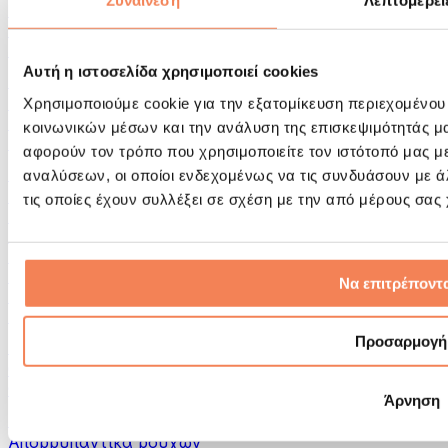
Συναίνεση
Λεπτομέρει
Εργαλεία μασάζ
Κύλινδροι Αφρού & Εξοπλισμός Μασάζ
Άλλα Βοηθήματα Αποκατάστασης
Αυτή η ιστοσελίδα χρησιμοποιεί cookies
Τσάντες & σακίδια πλάτης
Τσάντες τροφίμων & αξεσουάρ
Χρησιμοποιούμε cookie για την εξατομίκευση περιεχομένου
Σάκοι Γυμναστικής
κοινωνικών μέσων και την ανάλυση της επισκεψιμότητάς μ
Σακίδια πλάτης
αφορούν τον τρόπο που χρησιμοποιείτε τον ιστότοπό μας μ
Αξεσουάρ με βάση τη δραστηριότητα
αναλύσεων, οι οποίοι ενδεχομένως να τις συνδυάσουν με 
Tρέξιμο
τις οποίες έχουν συλλέξει σε σχέση με την από μέρους σας
Αθλήματα πάλης
Ποδηλασία
Γιόγκα & Πιλάτες
Κρυοθεραπεία
Να επιτρέποντα
Κολύμβηση
Πεζοπορία
Προσαρμογή
Biohacking
Θεραπεία με Κόκκινο Φως
Φίλτρα και Δοχεία Νερού
Άρνηση
Βιώσιμο Σπίτι
Απορρυπαντικά ρούχων