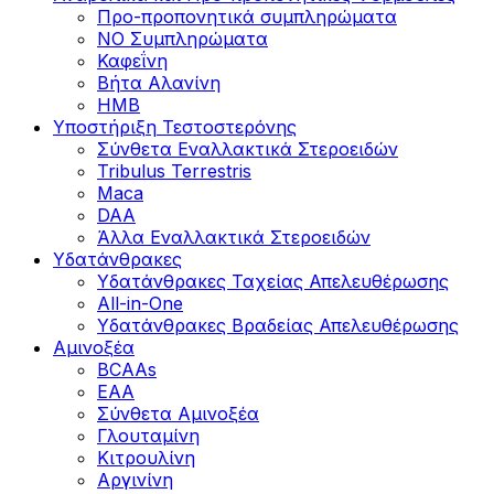
Προ-προπονητικά συμπληρώματα
ΝΟ Συμπληρώματα
Καφεΐνη
Βήτα Αλανίνη
HMB
Υποστήριξη Τεστοστερόνης
Σύνθετα Εναλλακτικά Στεροειδών
Tribulus Terrestris
Maca
DAA
Άλλα Εναλλακτικά Στεροειδών
Υδατάνθρακες
Υδατάνθρακες Ταχείας Απελευθέρωσης
All-in-One
Υδατάνθρακες Βραδείας Απελευθέρωσης
Αμινοξέα
BCAAs
EAA
Σύνθετα Αμινοξέα
Γλουταμίνη
Κιτρουλίνη
Αργινίνη