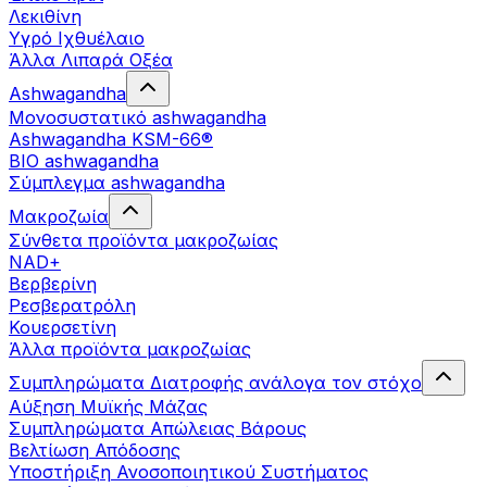
Λεκιθίνη
Υγρό Ιχθυέλαιο
Άλλα Λιπαρά Οξέα
Ashwagandha
Μονοσυστατικό ashwagandha
Ashwagandha KSM-66®
BIO ashwagandha
Σύμπλεγμα ashwagandha
Μακροζωία
Σύνθετα προϊόντα μακροζωίας
NAD+
Βερβερίνη
Ρεσβερατρόλη
Κουερσετίνη
Άλλα προϊόντα μακροζωίας
Συμπληρώματα Διατροφής ανάλογα τον στόχο
Αύξηση Μυϊκής Μάζας
Συμπληρώματα Aπώλειας Βάρους
Βελτίωση Απόδοσης
Υποστήριξη Ανοσοποιητικού Συστήματος