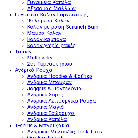
Γυναικεία Καπέλα
Αξεσουάρ Μαλλιών
Γυναικεία Κολάν Γυμναστικής
Ψηλόμεσα Κολάν
Κολάν με ραφή Scrunch Bum
Μαύρα Κολάν
Κολάν καμπάνα
Κολάν χωρίς ραφές
Trends
Multipacks
Σετ Γυμναστηρίου
Ανδρικά Ρούχα
Ανδρικά Hoodies & Φούτερ
Ανδρικά Μπουφάν
Joggers & Παντελόνια
Ανδρικά Σορτς
Ανδρικά Λειτουργικά Ρούχα
Ανδρικά Μαγιό
Ανδρικά Εσώρουχα
Ανδρικά Καπέλα
T-shirts & Μπλουζάκια
Ανδρικές Mπλούζες Τank Τops
Φαρδιά T-shirts