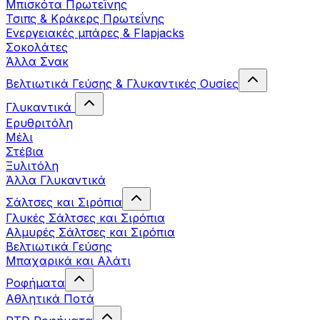
Μπισκότα Πρωτεΐνης
Τσιπς & Kράκερς Πρωτεΐνης
Ενεργειακές μπάρες & Flapjacks
Σοκολάτες
Άλλα Σνακ
Βελτιωτικά Γεύσης & Γλυκαντικές Ουσίες
Γλυκαντικά
Ερυθριτόλη
Μέλι
Στέβια
Ξυλιτόλη
Άλλα Γλυκαντικά
Σάλτσες και Σιρόπια
Γλυκές Σάλτσες και Σιρόπια
Αλμυρές Σάλτσες και Σιρόπια
Bελτιωτικά Γεύσης
Μπαχαρικά και Αλάτι
Ροφήματα
Αθλητικά Ποτά