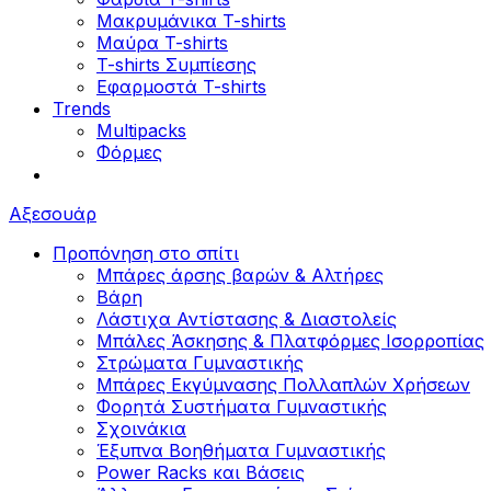
Μακρυμάνικα T-shirts
Μαύρα T-shirts
T-shirts Συμπίεσης
Εφαρμοστά T-shirts
Trends
Multipacks
Φόρμες
Αξεσουάρ
Προπόνηση στο σπίτι
Μπάρες άρσης βαρών & Αλτήρες
Βάρη
Λάστιχα Αντίστασης & Διαστολείς
Μπάλες Άσκησης & Πλατφόρμες Ισορροπίας
Στρώματα Γυμναστικής
Μπάρες Εκγύμνασης Πολλαπλών Χρήσεων
Φορητά Συστήματα Γυμναστικής
Σχοινάκια
Έξυπνα Βοηθήματα Γυμναστικής
Power Racks και Βάσεις