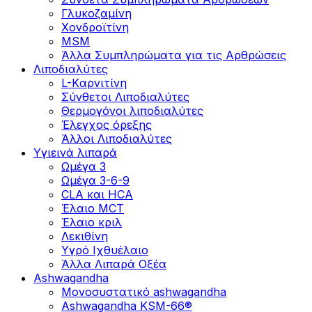
Γλυκοζαμίνη
Χονδροϊτίνη
MSM
Άλλα Συμπληρώματα για τις Αρθρώσεις
Λιποδιαλύτες
L-Kαρνιτίνη
Σύνθετοι Λιποδιαλύτες
Θερμογόνοι λιποδιαλύτες
Έλεγχος όρεξης
Άλλοι Λιποδιαλύτες
Υγιεινά λιπαρά
Ωμέγα 3
Ωμέγα 3-6-9
CLA και HCA
Έλαιο MCT
Έλαιο κριλ
Λεκιθίνη
Υγρό Ιχθυέλαιο
Άλλα Λιπαρά Οξέα
Ashwagandha
Μονοσυστατικό ashwagandha
Ashwagandha KSM-66®