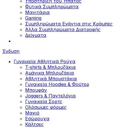
Υποστήριξη του Ήπατος
Φυτικά Συμπληρώματα
Μανιτάρια
Gaming
Συμπληρώματα Ενάντια στις Κράμπες
Άλλα Συμπληρώματα Διατροφής
Δείγματα
Ένδυση
Γυναικεία Αθλητικά Ρούχα
T-shirts & Μπλουζάκια
Αμάνικα Μπλουζάκια
Aθλητικά Μπουστάκια
Γυναικεία Hoodies & Φούτερ
Μπουφάν
Joggers & Παντελόνια
Γυναικεία Σορτς
Ολόσωμες φόρμες
Μαγιό
Εσώρουχα
Κάλτσες