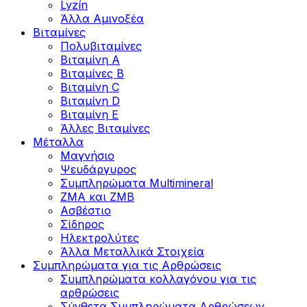
Lyzín
Άλλα Αμινοξέα
Βιταμίνες
Πολυβιταμίνες
Βιταμίνη Α
Βιταμίνες Β
Βιταμίνη C
Βιταμίνη D
Βιταμίνη Ε
Άλλες Βιταμίνες
Μέταλλα
Μαγνήσιο
Ψευδάργυρος
Συμπληρώματα Multimineral
ZMA και ZMB
Ασβέστιο
Σίδηρος
Ηλεκτρολύτες
Άλλα Mεταλλικά Στοιχεία
Συμπληρώματα για τις Αρθρώσεις
Συμπληρώματα κολλαγόνου για τις
αρθρώσεις
Σύνθετα Συμπληρώματα Αρθρώσεων