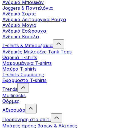
Ανδρικά Μπουφάν
Joggers & Παντελόνια
Ανδρικά Σορτς
Ανδρικά Λειτουργικά Ρούχα
Ανδρικά Μαγιό
Ανδρικά Εσώρουχα
Ανδρικά Καπέλα
T-shirts & Μπλουζάκια
Ανδρικές Mπλούζες Τank Τops
Φαρδιά T-shirts
Μακρυμάνικα T-shirts
Μαύρα T-shirts
T-shirts Συμπίεσης
Εφαρμοστά T-shirts
Trends
Multipacks
Φόρμες
Αξεσουάρ
Προπόνηση στο σπίτι
Μπάρες άρσης βαρών & Αλτήρες