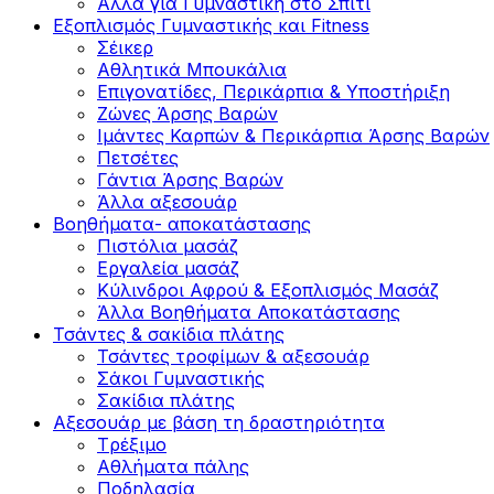
Άλλα για Γυμναστική στο Σπίτι
Εξοπλισμός Γυμναστικής και Fitness
Σέικερ
Αθλητικά Μπουκάλια
Επιγονατίδες, Περικάρπια & Υποστήριξη
Ζώνες Άρσης Βαρών
Ιμάντες Καρπών & Περικάρπια Άρσης Βαρών
Πετσέτες
Γάντια Άρσης Βαρών
Άλλα αξεσουάρ
Βοηθήματα- αποκατάστασης
Πιστόλια μασάζ
Εργαλεία μασάζ
Κύλινδροι Αφρού & Εξοπλισμός Μασάζ
Άλλα Βοηθήματα Αποκατάστασης
Τσάντες & σακίδια πλάτης
Τσάντες τροφίμων & αξεσουάρ
Σάκοι Γυμναστικής
Σακίδια πλάτης
Αξεσουάρ με βάση τη δραστηριότητα
Tρέξιμο
Αθλήματα πάλης
Ποδηλασία