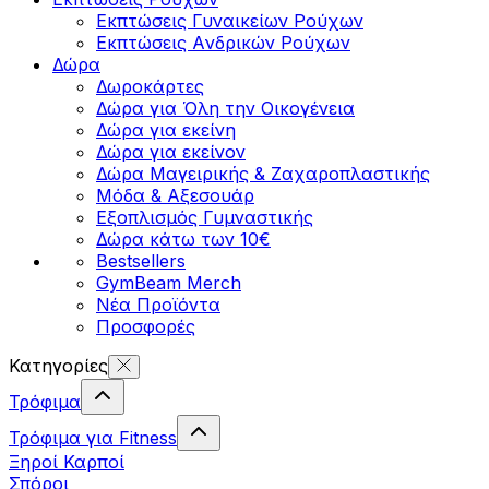
Εκπτώσεις Γυναικείων Ρούχων
Εκπτώσεις Aνδρικών Ρούχων
Δώρα
Δωροκάρτες
Δώρα για Όλη την Οικογένεια
Δώρα για εκείνη
Δώρα για εκείνον
Δώρα Μαγειρικής & Ζαχαροπλαστικής
Μόδα & Αξεσουάρ
Εξοπλισμός Γυμναστικής
Δώρα κάτω των 10€
Bestsellers
GymBeam Merch
Νέα Προϊόντα
Προσφορές
Κατηγορίες
Τρόφιμα
Τρόφιμα για Fitness
Ξηροί Καρποί
Σπόροι