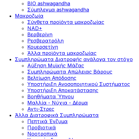
BIO ashwagandha
Σύμπλεγμα ashwagandha
Μακροζωία
Σύνθετα προϊόντα μακροζωίας
NAD+
Βερβερίνη
Ρεσβερατρόλη
Κουερσετίνη
Άλλα προϊόντα μακροζωίας
Συμπληρώματα Διατροφής ανάλογα τον στόχο
Αύξηση Μυϊκής Μάζας
Συμπληρώματα Aπώλειας Βάρους
Βελτίωση Απόδοσης
Υποστήριξη Ανοσοποιητικού Συστήματος
Yποστήριξη Αποκατάστασης
Βοηθήματα Ύπνου
Μαλλία - Νύχια - Δέρμα
Αντι-Στρες
Άλλα Διατροφικά Συμπληρώματα
Πεπτικά Ένζυμα
Προβιοτικά
Νοοτροπικά