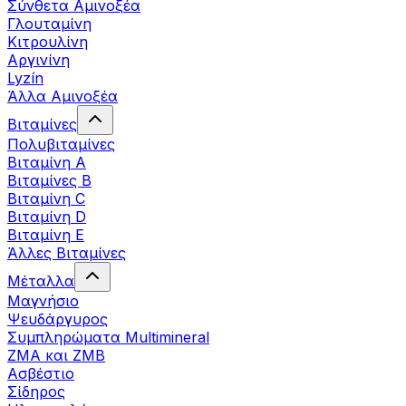
Σύνθετα Αμινοξέα
Γλουταμίνη
Κιτρουλίνη
Αργινίνη
Lyzín
Άλλα Αμινοξέα
Βιταμίνες
Πολυβιταμίνες
Βιταμίνη Α
Βιταμίνες Β
Βιταμίνη C
Βιταμίνη D
Βιταμίνη Ε
Άλλες Βιταμίνες
Μέταλλα
Μαγνήσιο
Ψευδάργυρος
Συμπληρώματα Multimineral
ZMA και ZMB
Ασβέστιο
Σίδηρος