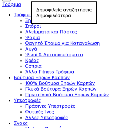
Τρόφιμα
Δημοφιλείς αναζητήσεις
Τρόφιμα για Fitness
Δημοφιλέστερα
Ξηροί Καρποί
Σπόροι
Αλείμματα και Πάστες
Ψάρια
Φαγητό Έτοιμο για Κατανάλωση
Αυγά
Ψωμί & Αρτοσκευάσματα
Κρέας
Οσπρια
Άλλα Fitness Τρόφιμα
Βούτυρα Ξηρών Καρπών
100% Βούτυρα Ξηρών Καρπών
Γλυκά Βούτυρα Ξηρών Καρπών
Πρωτεϊνικά Βούτυρα Ξηρών Καρπών
Υπερτροφές
Πράσινες Υπερτροφές
Φυτικές Ίνες
Άλλες Υπερτροφές
Σνακς