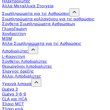
Ηλεκτρολύτες
Άλλα Mεταλλικά Στοιχεία
Συμπληρώματα για τις Αρθρώσεις
Συμπληρώματα κολλαγόνου για τις αρθρώσεις
Σύνθετα Συμπληρώματα Αρθρώσεων
Γλυκοζαμίνη
Χονδροϊτίνη
MSM
Άλλα Συμπληρώματα για τις Αρθρώσεις
Λιποδιαλύτες
L-Kαρνιτίνη
Σύνθετοι Λιποδιαλύτες
Θερμογόνοι λιποδιαλύτες
Έλεγχος όρεξης
Άλλοι Λιποδιαλύτες
Υγιεινά λιπαρά
Ωμέγα 3
Ωμέγα 3-6-9
CLA και HCA
Έλαιο MCT
Έλαιο κριλ