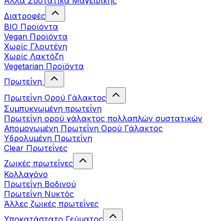
Άλλα Συστατικά Μαγειρικής
Διατροφές
BIO Προϊόντα
Vegan Προϊόντα
Χωρίς Γλουτένη
Χωρίς Λακτόζη
Vegetarian Προϊόντα
Πρωτεΐνη
Πρωτεΐνη Ορού Γάλακτος
Συμπυκνωμένη πρωτεΐνη
Πρωτεΐνη ορού γάλακτος πολλαπλών συστατικών
Απομονωμένη Πρωτεΐνη Ορού Γάλακτος
Υδρολυμένη Πρωτεΐνη
Clear Πρωτεΐνες
Ζωικές πρωτεΐνες
Κολλαγόνο
Πρωτεΐνη Βοδινού
Πρωτεΐνη Νυκτός
Άλλες ζωικές πρωτεΐνες
Υποκατάστατο Γεύματος