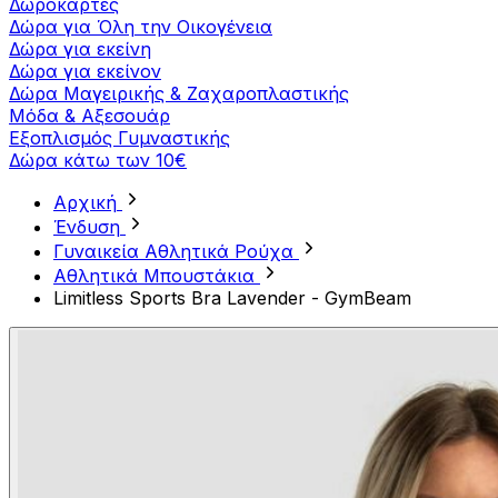
Δωροκάρτες
Δώρα για Όλη την Οικογένεια
Δώρα για εκείνη
Δώρα για εκείνον
Δώρα Μαγειρικής & Ζαχαροπλαστικής
Μόδα & Αξεσουάρ
Εξοπλισμός Γυμναστικής
Δώρα κάτω των 10€
Αρχική
Ένδυση
Γυναικεία Αθλητικά Ρούχα
Aθλητικά Μπουστάκια
Limitless Sports Bra Lavender - GymBeam