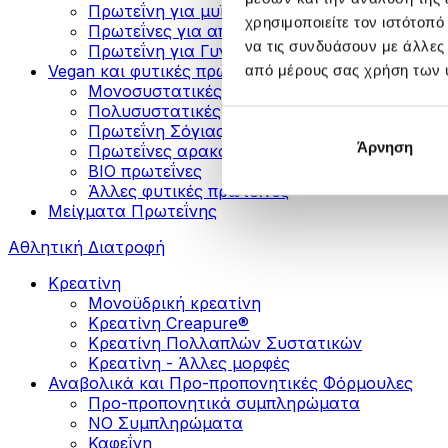
Πρωτεΐνη για μυϊκή ανάπτυξη
χρησιμοποιείτε τον ιστότοπ
Πρωτεΐνες για απώλεια βάρους
να τις συνδυάσουν με άλλες
Πρωτεΐνη για Γυναίκες
Vegan και φυτικές πρωτεΐνες
από μέρους σας χρήση των 
Μονοσυστατικές Φυτικές Πρωτεΐνες
Πολυσυστατικές Φυτικές Πρωτεΐνες
Πρωτεΐνη Σόγιας
Άρνηση
Πρωτεΐνες αρακά
ΒIO πρωτεΐνες
Άλλες φυτικές πρωτεΐνες
Μείγματα Πρωτεΐνης
Αθλητική Διατροφή
Κρεατίνη
Μονοϋδρική κρεατίνη
Κρεατίνη Creapure®
Κρεατίνη Πολλαπλών Συστατικών
Κρεατίνη - Άλλες μορφές
Αναβολικά και Προ-προπονητικές Φόρμουλες
Προ-προπονητικά συμπληρώματα
ΝΟ Συμπληρώματα
Καφεΐνη