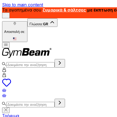
Skip to main content
Τα αγαπημένα σου
ζυμαρικά & σάλτσες
με έκπτωση 
Γλώσσα:
GR
Αποστολή σε:
Τρόφιμα