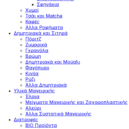
Σφηνάκια
Χυμοί
Τσάι και Matcha
Καφές
Αλλα Ροφήματα
Δημητριακά και Σιτηρά
Πόριτζ
Ζυμαρικά
Γκρανόλα
Βρώμη
Δημητριακά και Μούσλι
Φαγόπυρο
Κινόα
Ρύζι
Άλλα Δημητριακά
Υλικά Μαγειρικής
Έλαια
Μείγματα Μαγειρικής και Ζαχαροπλαστικής
Αλεύρι
Άλλα Συστατικά Μαγειρικής
Διατροφές
BIO Προϊόντα