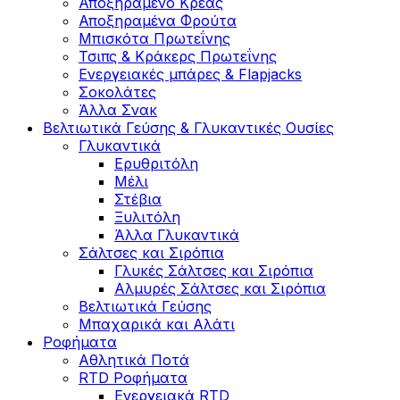
Αποξηραμένο Κρέας
Αποξηραμένα Φρούτα
Μπισκότα Πρωτεΐνης
Τσιπς & Kράκερς Πρωτεΐνης
Ενεργειακές μπάρες & Flapjacks
Σοκολάτες
Άλλα Σνακ
Βελτιωτικά Γεύσης & Γλυκαντικές Ουσίες
Γλυκαντικά
Ερυθριτόλη
Μέλι
Στέβια
Ξυλιτόλη
Άλλα Γλυκαντικά
Σάλτσες και Σιρόπια
Γλυκές Σάλτσες και Σιρόπια
Αλμυρές Σάλτσες και Σιρόπια
Bελτιωτικά Γεύσης
Μπαχαρικά και Αλάτι
Ροφήματα
Αθλητικά Ποτά
RTD Ροφήματα
Ενεργειακά RTD