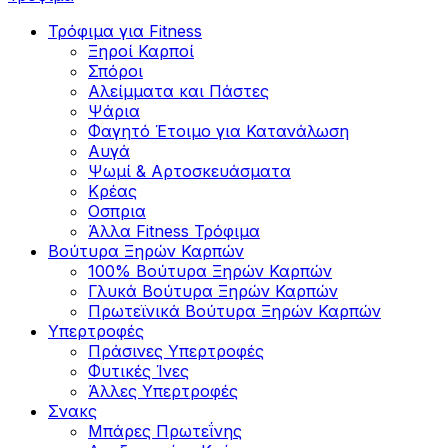
Τρόφιμα για Fitness
Ξηροί Καρποί
Σπόροι
Αλείμματα και Πάστες
Ψάρια
Φαγητό Έτοιμο για Κατανάλωση
Αυγά
Ψωμί & Αρτοσκευάσματα
Κρέας
Οσπρια
Άλλα Fitness Τρόφιμα
Βούτυρα Ξηρών Καρπών
100% Βούτυρα Ξηρών Καρπών
Γλυκά Βούτυρα Ξηρών Καρπών
Πρωτεϊνικά Βούτυρα Ξηρών Καρπών
Υπερτροφές
Πράσινες Υπερτροφές
Φυτικές Ίνες
Άλλες Υπερτροφές
Σνακς
Μπάρες Πρωτεΐνης