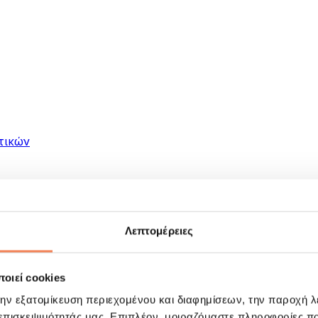
τικών
Λεπτομέρειες
οιεί cookies
ματα
την εξατομίκευση περιεχομένου και διαφημίσεων, την παροχή 
 επισκεψιμότητάς μας. Επιπλέον, μοιραζόμαστε πληροφορίες π