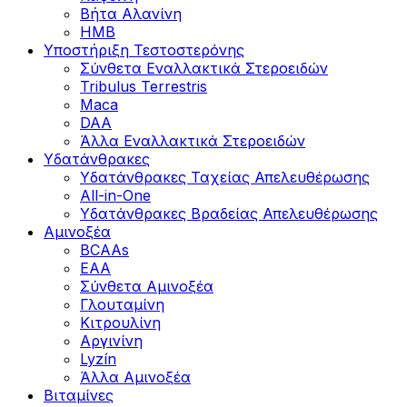
Βήτα Αλανίνη
HMB
Υποστήριξη Τεστοστερόνης
Σύνθετα Εναλλακτικά Στεροειδών
Tribulus Terrestris
Maca
DAA
Άλλα Εναλλακτικά Στεροειδών
Υδατάνθρακες
Υδατάνθρακες Ταχείας Απελευθέρωσης
All-in-One
Υδατάνθρακες Βραδείας Απελευθέρωσης
Αμινοξέα
BCAAs
EAA
Σύνθετα Αμινοξέα
Γλουταμίνη
Κιτρουλίνη
Αργινίνη
Lyzín
Άλλα Αμινοξέα
Βιταμίνες