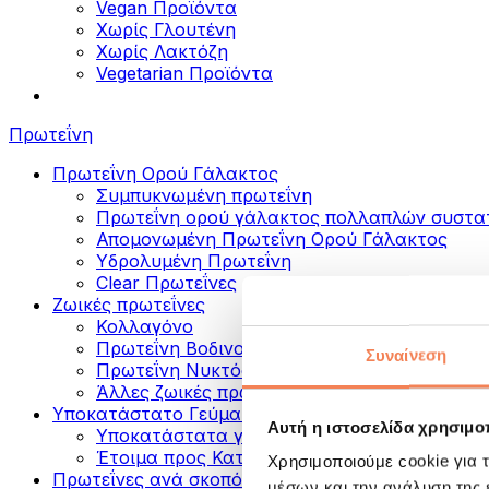
Vegan Προϊόντα
Χωρίς Γλουτένη
Χωρίς Λακτόζη
Vegetarian Προϊόντα
Πρωτεΐνη
Πρωτεΐνη Ορού Γάλακτος
Συμπυκνωμένη πρωτεΐνη
Πρωτεΐνη ορού γάλακτος πολλαπλών συστα
Απομονωμένη Πρωτεΐνη Ορού Γάλακτος
Υδρολυμένη Πρωτεΐνη
Clear Πρωτεΐνες
Ζωικές πρωτεΐνες
Κολλαγόνο
Πρωτεΐνη Βοδινού
Συναίνεση
Πρωτεΐνη Νυκτός
Άλλες ζωικές πρωτεΐνες
Υποκατάστατο Γεύματος
Αυτή η ιστοσελίδα χρησιμοπ
Υποκατάστατα γεύματος σε σκόνη
Έτοιμα προς Κατανάλωση Πρωτεϊνικά Ροφή
Χρησιμοποιούμε cookie για 
Πρωτεΐνες ανά σκοπό
μέσων και την ανάλυση της