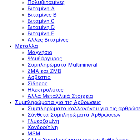
Πολυβιταμίνες
Βιταμίνη Α
Βιταμίνες Β
Βιταμίνη C
Βιταμίνη D
Βιταμίνη Ε
Άλλες Βιταμίνες
Μέταλλα
Μαγνήσιο
Ψευδάργυρος
Συμπληρώματα Multimineral
ZMA και ZMB
Ασβέστιο
Σίδηρος
Ηλεκτρολύτες
Άλλα Mεταλλικά Στοιχεία
Συμπληρώματα για τις Αρθρώσεις
Συμπληρώματα κολλαγόνου για τις αρθρώσε
Σύνθετα Συμπληρώματα Αρθρώσεων
Γλυκοζαμίνη
Χονδροϊτίνη
MSM
Άλλα Συμπληρώματα για τις Αρθρώσεις