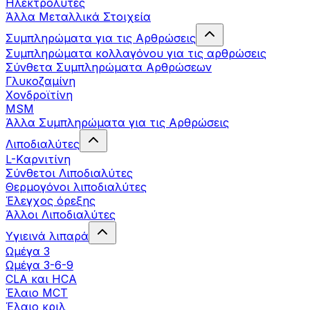
Ηλεκτρολύτες
Άλλα Mεταλλικά Στοιχεία
Συμπληρώματα για τις Αρθρώσεις
Συμπληρώματα κολλαγόνου για τις αρθρώσεις
Σύνθετα Συμπληρώματα Αρθρώσεων
Γλυκοζαμίνη
Χονδροϊτίνη
MSM
Άλλα Συμπληρώματα για τις Αρθρώσεις
Λιποδιαλύτες
L-Kαρνιτίνη
Σύνθετοι Λιποδιαλύτες
Θερμογόνοι λιποδιαλύτες
Έλεγχος όρεξης
Άλλοι Λιποδιαλύτες
Υγιεινά λιπαρά
Ωμέγα 3
Ωμέγα 3-6-9
CLA και HCA
Έλαιο MCT
Έλαιο κριλ