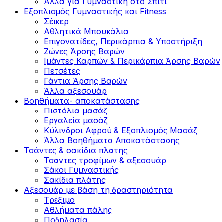
Άλλα για Γυμναστική στο Σπίτι
Εξοπλισμός Γυμναστικής και Fitness
Σέικερ
Αθλητικά Μπουκάλια
Επιγονατίδες, Περικάρπια & Υποστήριξη
Ζώνες Άρσης Βαρών
Ιμάντες Καρπών & Περικάρπια Άρσης Βαρών
Πετσέτες
Γάντια Άρσης Βαρών
Άλλα αξεσουάρ
Βοηθήματα- αποκατάστασης
Πιστόλια μασάζ
Εργαλεία μασάζ
Κύλινδροι Αφρού & Εξοπλισμός Μασάζ
Άλλα Βοηθήματα Αποκατάστασης
Τσάντες & σακίδια πλάτης
Τσάντες τροφίμων & αξεσουάρ
Σάκοι Γυμναστικής
Σακίδια πλάτης
Αξεσουάρ με βάση τη δραστηριότητα
Tρέξιμο
Αθλήματα πάλης
Ποδηλασία