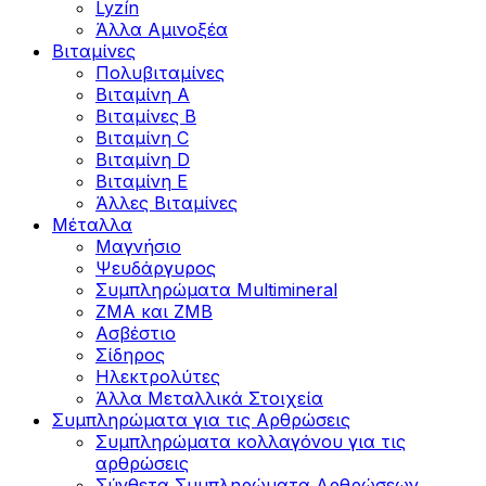
Lyzín
Άλλα Αμινοξέα
Βιταμίνες
Πολυβιταμίνες
Βιταμίνη Α
Βιταμίνες Β
Βιταμίνη C
Βιταμίνη D
Βιταμίνη Ε
Άλλες Βιταμίνες
Μέταλλα
Μαγνήσιο
Ψευδάργυρος
Συμπληρώματα Multimineral
ZMA και ZMB
Ασβέστιο
Σίδηρος
Ηλεκτρολύτες
Άλλα Mεταλλικά Στοιχεία
Συμπληρώματα για τις Αρθρώσεις
Συμπληρώματα κολλαγόνου για τις
αρθρώσεις
Σύνθετα Συμπληρώματα Αρθρώσεων