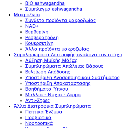
BIO ashwagandha
Σύμπλεγμα ashwagandha
Μακροζωία
Σύνθετα προϊόντα μακροζωίας
NAD+
Βερβερίνη
Ρεσβερατρόλη
Κουερσετίνη
Άλλα προϊόντα μακροζωίας
Συμπληρώματα Διατροφής ανάλογα τον στόχο
Αύξηση Μυϊκής Μάζας
Συμπληρώματα Aπώλειας Βάρους
Βελτίωση Απόδοσης
Υποστήριξη Ανοσοποιητικού Συστήματος
Yποστήριξη Αποκατάστασης
Βοηθήματα Ύπνου
Μαλλία - Νύχια - Δέρμα
Αντι-Στρες
Άλλα Διατροφικά Συμπληρώματα
Πεπτικά Ένζυμα
Προβιοτικά
Νοοτροπικά