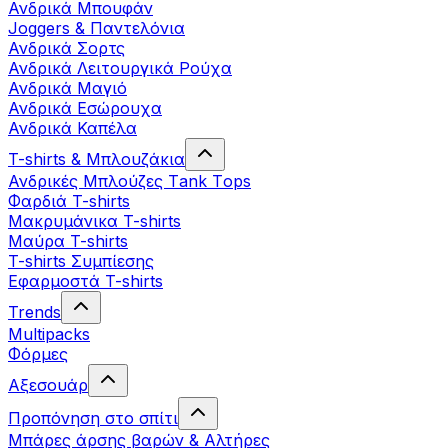
Ανδρικά Μπουφάν
Joggers & Παντελόνια
Ανδρικά Σορτς
Ανδρικά Λειτουργικά Ρούχα
Ανδρικά Μαγιό
Ανδρικά Εσώρουχα
Ανδρικά Καπέλα
T-shirts & Μπλουζάκια
Ανδρικές Mπλούζες Τank Τops
Φαρδιά T-shirts
Μακρυμάνικα T-shirts
Μαύρα T-shirts
T-shirts Συμπίεσης
Εφαρμοστά T-shirts
Trends
Multipacks
Φόρμες
Αξεσουάρ
Προπόνηση στο σπίτι
Μπάρες άρσης βαρών & Αλτήρες