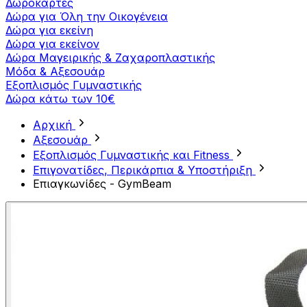
Δωροκάρτες
Δώρα για Όλη την Οικογένεια
Δώρα για εκείνη
Δώρα για εκείνον
Δώρα Μαγειρικής & Ζαχαροπλαστικής
Μόδα & Αξεσουάρ
Εξοπλισμός Γυμναστικής
Δώρα κάτω των 10€
Αρχική
Αξεσουάρ
Εξοπλισμός Γυμναστικής και Fitness
Επιγονατίδες, Περικάρπια & Υποστήριξη
Επιαγκωνίδες - GymBeam