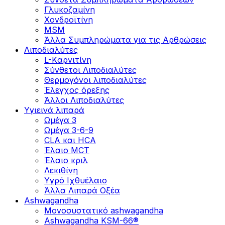
Γλυκοζαμίνη
Χονδροϊτίνη
MSM
Άλλα Συμπληρώματα για τις Αρθρώσεις
Λιποδιαλύτες
L-Kαρνιτίνη
Σύνθετοι Λιποδιαλύτες
Θερμογόνοι λιποδιαλύτες
Έλεγχος όρεξης
Άλλοι Λιποδιαλύτες
Υγιεινά λιπαρά
Ωμέγα 3
Ωμέγα 3-6-9
CLA και HCA
Έλαιο MCT
Έλαιο κριλ
Λεκιθίνη
Υγρό Ιχθυέλαιο
Άλλα Λιπαρά Οξέα
Ashwagandha
Μονοσυστατικό ashwagandha
Ashwagandha KSM-66®