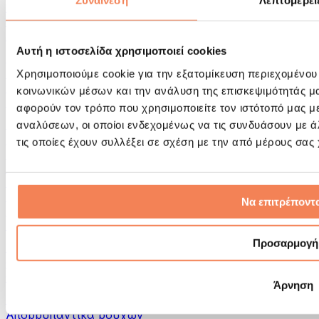
Συναίνεση
Λεπτομέρει
Εργαλεία μασάζ
Κύλινδροι Αφρού & Εξοπλισμός Μασάζ
Άλλα Βοηθήματα Αποκατάστασης
Αυτή η ιστοσελίδα χρησιμοποιεί cookies
Τσάντες & σακίδια πλάτης
Τσάντες τροφίμων & αξεσουάρ
Χρησιμοποιούμε cookie για την εξατομίκευση περιεχομένου
Σάκοι Γυμναστικής
κοινωνικών μέσων και την ανάλυση της επισκεψιμότητάς μ
Σακίδια πλάτης
αφορούν τον τρόπο που χρησιμοποιείτε τον ιστότοπό μας μ
Αξεσουάρ με βάση τη δραστηριότητα
αναλύσεων, οι οποίοι ενδεχομένως να τις συνδυάσουν με 
Tρέξιμο
τις οποίες έχουν συλλέξει σε σχέση με την από μέρους σας
Αθλήματα πάλης
Ποδηλασία
Γιόγκα & Πιλάτες
Κρυοθεραπεία
Να επιτρέποντα
Κολύμβηση
Πεζοπορία
Προσαρμογή
Biohacking
Θεραπεία με Κόκκινο Φως
Φίλτρα και Δοχεία Νερού
Άρνηση
Βιώσιμο Σπίτι
Απορρυπαντικά ρούχων