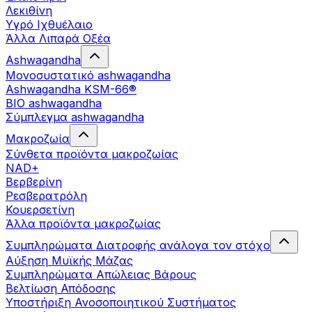
Λεκιθίνη
Υγρό Ιχθυέλαιο
Άλλα Λιπαρά Οξέα
Ashwagandha
Μονοσυστατικό ashwagandha
Ashwagandha KSM-66®
BIO ashwagandha
Σύμπλεγμα ashwagandha
Μακροζωία
Σύνθετα προϊόντα μακροζωίας
NAD+
Βερβερίνη
Ρεσβερατρόλη
Κουερσετίνη
Άλλα προϊόντα μακροζωίας
Συμπληρώματα Διατροφής ανάλογα τον στόχο
Αύξηση Μυϊκής Μάζας
Συμπληρώματα Aπώλειας Βάρους
Βελτίωση Απόδοσης
Υποστήριξη Ανοσοποιητικού Συστήματος