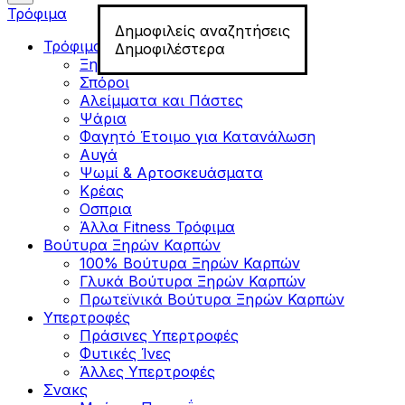
Τρόφιμα
Δημοφιλείς αναζητήσεις
Τρόφιμα για Fitness
Δημοφιλέστερα
Ξηροί Καρποί
Σπόροι
Αλείμματα και Πάστες
Ψάρια
Φαγητό Έτοιμο για Κατανάλωση
Αυγά
Ψωμί & Αρτοσκευάσματα
Κρέας
Οσπρια
Άλλα Fitness Τρόφιμα
Βούτυρα Ξηρών Καρπών
100% Βούτυρα Ξηρών Καρπών
Γλυκά Βούτυρα Ξηρών Καρπών
Πρωτεϊνικά Βούτυρα Ξηρών Καρπών
Υπερτροφές
Πράσινες Υπερτροφές
Φυτικές Ίνες
Άλλες Υπερτροφές
Σνακς