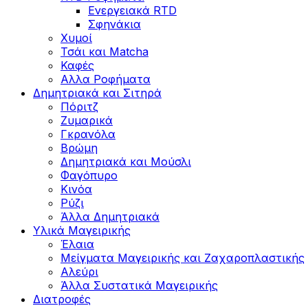
Ενεργειακά RTD
Σφηνάκια
Χυμοί
Τσάι και Matcha
Καφές
Αλλα Ροφήματα
Δημητριακά και Σιτηρά
Πόριτζ
Ζυμαρικά
Γκρανόλα
Βρώμη
Δημητριακά και Μούσλι
Φαγόπυρο
Κινόα
Ρύζι
Άλλα Δημητριακά
Υλικά Μαγειρικής
Έλαια
Μείγματα Μαγειρικής και Ζαχαροπλαστικής
Αλεύρι
Άλλα Συστατικά Μαγειρικής
Διατροφές