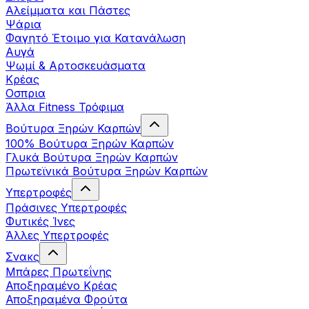
Αλείμματα και Πάστες
Ψάρια
Φαγητό Έτοιμο για Κατανάλωση
Αυγά
Ψωμί & Αρτοσκευάσματα
Κρέας
Οσπρια
Άλλα Fitness Τρόφιμα
Βούτυρα Ξηρών Καρπών
100% Βούτυρα Ξηρών Καρπών
Γλυκά Βούτυρα Ξηρών Καρπών
Πρωτεϊνικά Βούτυρα Ξηρών Καρπών
Υπερτροφές
Πράσινες Υπερτροφές
Φυτικές Ίνες
Άλλες Υπερτροφές
Σνακς
Μπάρες Πρωτεΐνης
Αποξηραμένο Κρέας
Αποξηραμένα Φρούτα