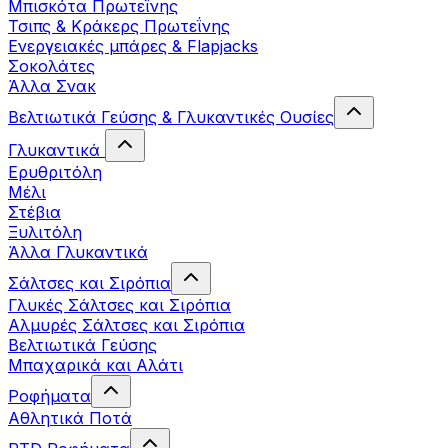
Μπισκότα Πρωτεΐνης
Τσιπς & Kράκερς Πρωτεΐνης
Ενεργειακές μπάρες & Flapjacks
Σοκολάτες
Άλλα Σνακ
Βελτιωτικά Γεύσης & Γλυκαντικές Ουσίες
Γλυκαντικά
Ερυθριτόλη
Μέλι
Στέβια
Ξυλιτόλη
Άλλα Γλυκαντικά
Σάλτσες και Σιρόπια
Γλυκές Σάλτσες και Σιρόπια
Αλμυρές Σάλτσες και Σιρόπια
Bελτιωτικά Γεύσης
Μπαχαρικά και Αλάτι
Ροφήματα
Αθλητικά Ποτά