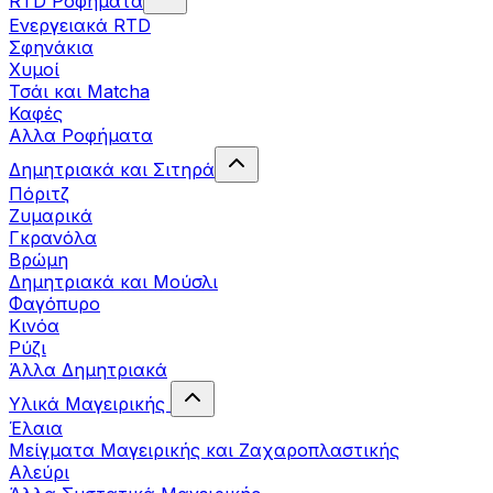
RTD Ροφήματα
Ενεργειακά RTD
Σφηνάκια
Χυμοί
Τσάι και Matcha
Καφές
Αλλα Ροφήματα
Δημητριακά και Σιτηρά
Πόριτζ
Ζυμαρικά
Γκρανόλα
Βρώμη
Δημητριακά και Μούσλι
Φαγόπυρο
Κινόα
Ρύζι
Άλλα Δημητριακά
Υλικά Μαγειρικής
Έλαια
Μείγματα Μαγειρικής και Ζαχαροπλαστικής
Αλεύρι