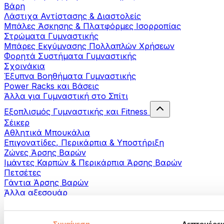
Βάρη
Λάστιχα Αντίστασης & Διαστολείς
Μπάλες Άσκησης & Πλατφόρμες Ισορροπίας
Στρώματα Γυμναστικής
Μπάρες Εκγύμνασης Πολλαπλών Χρήσεων
Φορητά Συστήματα Γυμναστικής
Σχοινάκια
Έξυπνα Βοηθήματα Γυμναστικής
Power Racks και Βάσεις
Άλλα για Γυμναστική στο Σπίτι
Εξοπλισμός Γυμναστικής και Fitness
Σέικερ
Αθλητικά Μπουκάλια
Επιγονατίδες, Περικάρπια & Υποστήριξη
Ζώνες Άρσης Βαρών
Ιμάντες Καρπών & Περικάρπια Άρσης Βαρών
Πετσέτες
Γάντια Άρσης Βαρών
Άλλα αξεσουάρ
Βοηθήματα- αποκατάστασης
Πιστόλια μασάζ