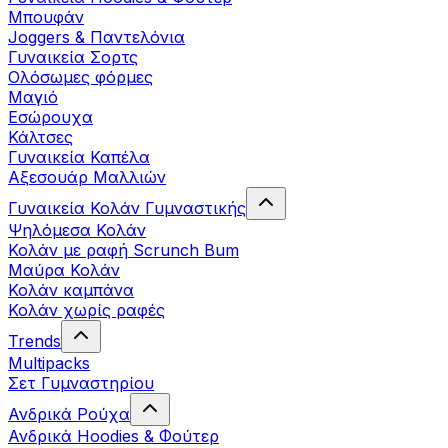
Μπουφάν
Joggers & Παντελόνια
Γυναικεία Σορτς
Ολόσωμες φόρμες
Μαγιό
Εσώρουχα
Κάλτσες
Γυναικεία Καπέλα
Αξεσουάρ Μαλλιών
Γυναικεία Κολάν Γυμναστικής
Ψηλόμεσα Κολάν
Κολάν με ραφή Scrunch Bum
Μαύρα Κολάν
Κολάν καμπάνα
Κολάν χωρίς ραφές
Trends
Multipacks
Σετ Γυμναστηρίου
Ανδρικά Ρούχα
Ανδρικά Hoodies & Φούτερ