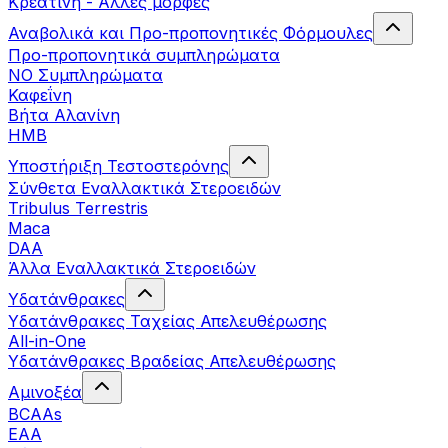
Κρεατίνη - Άλλες μορφές
Αναβολικά και Προ-προπονητικές Φόρμουλες
Προ-προπονητικά συμπληρώματα
ΝΟ Συμπληρώματα
Καφεΐνη
Βήτα Αλανίνη
HMB
Υποστήριξη Τεστοστερόνης
Σύνθετα Εναλλακτικά Στεροειδών
Tribulus Terrestris
Maca
DAA
Άλλα Εναλλακτικά Στεροειδών
Υδατάνθρακες
Υδατάνθρακες Ταχείας Απελευθέρωσης
All-in-One
Υδατάνθρακες Βραδείας Απελευθέρωσης
Αμινοξέα
BCAAs
EAA