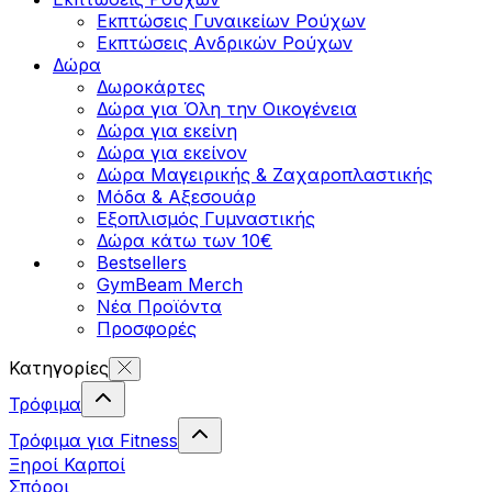
Εκπτώσεις Γυναικείων Ρούχων
Εκπτώσεις Aνδρικών Ρούχων
Δώρα
Δωροκάρτες
Δώρα για Όλη την Οικογένεια
Δώρα για εκείνη
Δώρα για εκείνον
Δώρα Μαγειρικής & Ζαχαροπλαστικής
Μόδα & Αξεσουάρ
Εξοπλισμός Γυμναστικής
Δώρα κάτω των 10€
Bestsellers
GymBeam Merch
Νέα Προϊόντα
Προσφορές
Κατηγορίες
Τρόφιμα
Τρόφιμα για Fitness
Ξηροί Καρποί
Σπόροι