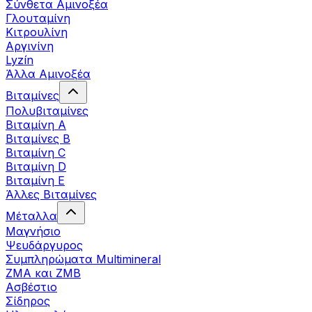
Σύνθετα Αμινοξέα
Γλουταμίνη
Κιτρουλίνη
Αργινίνη
Lyzín
Άλλα Αμινοξέα
Βιταμίνες
Πολυβιταμίνες
Βιταμίνη Α
Βιταμίνες Β
Βιταμίνη C
Βιταμίνη D
Βιταμίνη Ε
Άλλες Βιταμίνες
Μέταλλα
Μαγνήσιο
Ψευδάργυρος
Συμπληρώματα Multimineral
ZMA και ZMB
Ασβέστιο
Σίδηρος