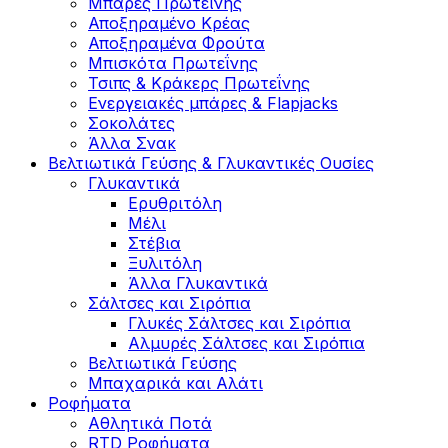
Μπάρες Πρωτεΐνης
Αποξηραμένο Κρέας
Αποξηραμένα Φρούτα
Μπισκότα Πρωτεΐνης
Τσιπς & Kράκερς Πρωτεΐνης
Ενεργειακές μπάρες & Flapjacks
Σοκολάτες
Άλλα Σνακ
Βελτιωτικά Γεύσης & Γλυκαντικές Ουσίες
Γλυκαντικά
Ερυθριτόλη
Μέλι
Στέβια
Ξυλιτόλη
Άλλα Γλυκαντικά
Σάλτσες και Σιρόπια
Γλυκές Σάλτσες και Σιρόπια
Αλμυρές Σάλτσες και Σιρόπια
Bελτιωτικά Γεύσης
Μπαχαρικά και Αλάτι
Ροφήματα
Αθλητικά Ποτά
RTD Ροφήματα