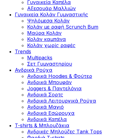
Γυναικεία Καπέλα
Αξεσουάρ Μαλλιών
Γυναικεία Κολάν Γυμναστικής
Ψηλόμεσα Κολάν
Κολάν με ραφή Scrunch Bum
Μαύρα Κολάν
Κολάν καμπάνα
Κολάν χωρίς ραφές
Trends
Multipacks
Σετ Γυμναστηρίου
Ανδρικά Ρούχα
Ανδρικά Hoodies & Φούτερ
Ανδρικά Μπουφάν
Joggers & Παντελόνια
Ανδρικά Σορτς
Ανδρικά Λειτουργικά Ρούχα
Ανδρικά Μαγιό
Ανδρικά Εσώρουχα
Ανδρικά Καπέλα
T-shirts & Μπλουζάκια
Ανδρικές Mπλούζες Τank Τops
Φαρδιά T-shirts