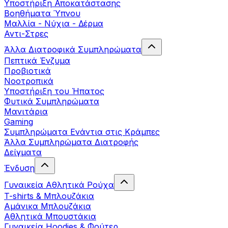
Yποστήριξη Αποκατάστασης
Βοηθήματα Ύπνου
Μαλλία - Νύχια - Δέρμα
Αντι-Στρες
Άλλα Διατροφικά Συμπληρώματα
Πεπτικά Ένζυμα
Προβιοτικά
Νοοτροπικά
Υποστήριξη του Ήπατος
Φυτικά Συμπληρώματα
Μανιτάρια
Gaming
Συμπληρώματα Ενάντια στις Κράμπες
Άλλα Συμπληρώματα Διατροφής
Δείγματα
Ένδυση
Γυναικεία Αθλητικά Ρούχα
T-shirts & Μπλουζάκια
Αμάνικα Μπλουζάκια
Aθλητικά Μπουστάκια
Γυναικεία Hoodies & Φούτερ