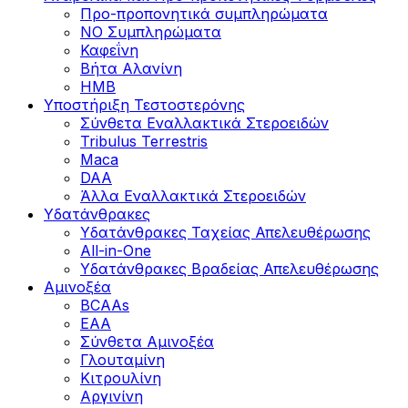
Προ-προπονητικά συμπληρώματα
ΝΟ Συμπληρώματα
Καφεΐνη
Βήτα Αλανίνη
HMB
Υποστήριξη Τεστοστερόνης
Σύνθετα Εναλλακτικά Στεροειδών
Tribulus Terrestris
Maca
DAA
Άλλα Εναλλακτικά Στεροειδών
Υδατάνθρακες
Υδατάνθρακες Ταχείας Απελευθέρωσης
All-in-One
Υδατάνθρακες Βραδείας Απελευθέρωσης
Αμινοξέα
BCAAs
EAA
Σύνθετα Αμινοξέα
Γλουταμίνη
Κιτρουλίνη
Αργινίνη