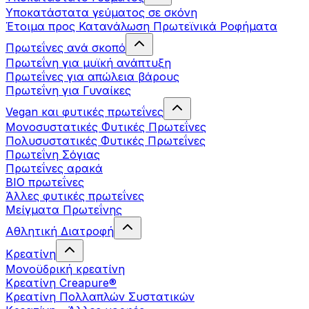
Υποκατάστατα γεύματος σε σκόνη
Έτοιμα προς Κατανάλωση Πρωτεϊνικά Ροφήματα
Πρωτεΐνες ανά σκοπό
Πρωτεΐνη για μυϊκή ανάπτυξη
Πρωτεΐνες για απώλεια βάρους
Πρωτεΐνη για Γυναίκες
Vegan και φυτικές πρωτεΐνες
Μονοσυστατικές Φυτικές Πρωτεΐνες
Πολυσυστατικές Φυτικές Πρωτεΐνες
Πρωτεΐνη Σόγιας
Πρωτεΐνες αρακά
ΒIO πρωτεΐνες
Άλλες φυτικές πρωτεΐνες
Μείγματα Πρωτεΐνης
Αθλητική Διατροφή
Κρεατίνη
Μονοϋδρική κρεατίνη
Κρεατίνη Creapure®
Κρεατίνη Πολλαπλών Συστατικών