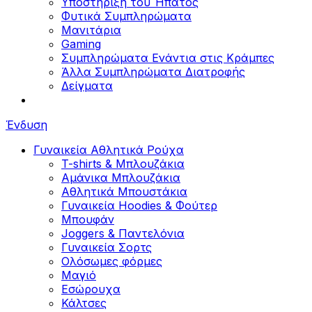
Υποστήριξη του Ήπατος
Φυτικά Συμπληρώματα
Μανιτάρια
Gaming
Συμπληρώματα Ενάντια στις Κράμπες
Άλλα Συμπληρώματα Διατροφής
Δείγματα
Ένδυση
Γυναικεία Αθλητικά Ρούχα
T-shirts & Μπλουζάκια
Αμάνικα Μπλουζάκια
Aθλητικά Μπουστάκια
Γυναικεία Hoodies & Φούτερ
Μπουφάν
Joggers & Παντελόνια
Γυναικεία Σορτς
Ολόσωμες φόρμες
Μαγιό
Εσώρουχα
Κάλτσες