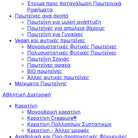
Έτοιμα προς Κατανάλωση Πρωτεϊνικά
Ροφήματα
Πρωτεΐνες ανά σκοπό
Πρωτεΐνη για μυϊκή ανάπτυξη
Πρωτεΐνες για απώλεια βάρους
Πρωτεΐνη για Γυναίκες
Vegan και φυτικές πρωτεΐνες
Μονοσυστατικές Φυτικές Πρωτεΐνες
Πολυσυστατικές Φυτικές Πρωτεΐνες
Πρωτεΐνη Σόγιας
Πρωτεΐνες αρακά
ΒIO πρωτεΐνες
Άλλες φυτικές πρωτεΐνες
Μείγματα Πρωτεΐνης
Αθλητική Διατροφή
Κρεατίνη
Μονοϋδρική κρεατίνη
Κρεατίνη Creapure®
Κρεατίνη Πολλαπλών Συστατικών
Κρεατίνη - Άλλες μορφές
Αναβολικά και Προ-προπονητικές Φόρμουλες