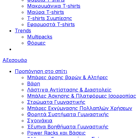
Μακρυμάνικα T-shirts
Μαύρα T-shirts
T-shirts Συμπίεσης
Εφαρμοστά T-shirts
Trends
Multipacks
Φόρμες
Αξεσουάρ
Προπόνηση στο σπίτι
Μπάρες άρσης βαρών & Αλτήρες
Βάρη
Λάστιχα Αντίστασης & Διαστολείς
Μπάλες Άσκησης & Πλατφόρμες Ισορροπίας
Στρώματα Γυμναστικής
Μπάρες Εκγύμνασης Πολλαπλών Χρήσεων
Φορητά Συστήματα Γυμναστικής
Σχοινάκια
Έξυπνα Βοηθήματα Γυμναστικής
Power Racks και Βάσεις