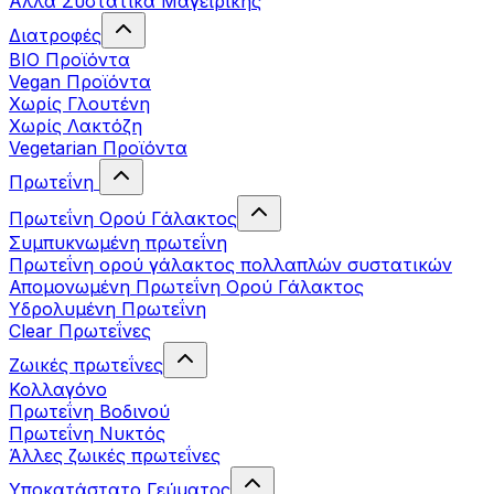
Άλλα Συστατικά Μαγειρικής
Διατροφές
BIO Προϊόντα
Vegan Προϊόντα
Χωρίς Γλουτένη
Χωρίς Λακτόζη
Vegetarian Προϊόντα
Πρωτεΐνη
Πρωτεΐνη Ορού Γάλακτος
Συμπυκνωμένη πρωτεΐνη
Πρωτεΐνη ορού γάλακτος πολλαπλών συστατικών
Απομονωμένη Πρωτεΐνη Ορού Γάλακτος
Υδρολυμένη Πρωτεΐνη
Clear Πρωτεΐνες
Ζωικές πρωτεΐνες
Κολλαγόνο
Πρωτεΐνη Βοδινού
Πρωτεΐνη Νυκτός
Άλλες ζωικές πρωτεΐνες
Υποκατάστατο Γεύματος