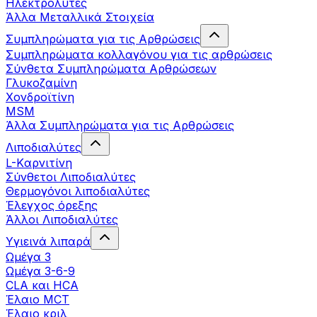
Ηλεκτρολύτες
Άλλα Mεταλλικά Στοιχεία
Συμπληρώματα για τις Αρθρώσεις
Συμπληρώματα κολλαγόνου για τις αρθρώσεις
Σύνθετα Συμπληρώματα Αρθρώσεων
Γλυκοζαμίνη
Χονδροϊτίνη
MSM
Άλλα Συμπληρώματα για τις Αρθρώσεις
Λιποδιαλύτες
L-Kαρνιτίνη
Σύνθετοι Λιποδιαλύτες
Θερμογόνοι λιποδιαλύτες
Έλεγχος όρεξης
Άλλοι Λιποδιαλύτες
Υγιεινά λιπαρά
Ωμέγα 3
Ωμέγα 3-6-9
CLA και HCA
Έλαιο MCT
Έλαιο κριλ