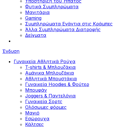
Υποστήριξη του Ήπατος
Φυτικά Συμπληρώματα
Μανιτάρια
Gaming
Συμπληρώματα Ενάντια στις Κράμπες
Άλλα Συμπληρώματα Διατροφής
Δείγματα
Ένδυση
Γυναικεία Αθλητικά Ρούχα
T-shirts & Μπλουζάκια
Αμάνικα Μπλουζάκια
Aθλητικά Μπουστάκια
Γυναικεία Hoodies & Φούτερ
Μπουφάν
Joggers & Παντελόνια
Γυναικεία Σορτς
Ολόσωμες φόρμες
Μαγιό
Εσώρουχα
Κάλτσες