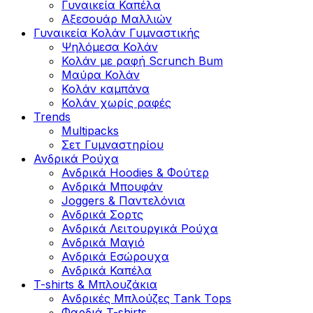
Γυναικεία Καπέλα
Αξεσουάρ Μαλλιών
Γυναικεία Κολάν Γυμναστικής
Ψηλόμεσα Κολάν
Κολάν με ραφή Scrunch Bum
Μαύρα Κολάν
Κολάν καμπάνα
Κολάν χωρίς ραφές
Trends
Multipacks
Σετ Γυμναστηρίου
Ανδρικά Ρούχα
Ανδρικά Hoodies & Φούτερ
Ανδρικά Μπουφάν
Joggers & Παντελόνια
Ανδρικά Σορτς
Ανδρικά Λειτουργικά Ρούχα
Ανδρικά Μαγιό
Ανδρικά Εσώρουχα
Ανδρικά Καπέλα
T-shirts & Μπλουζάκια
Ανδρικές Mπλούζες Τank Τops
Φαρδιά T-shirts