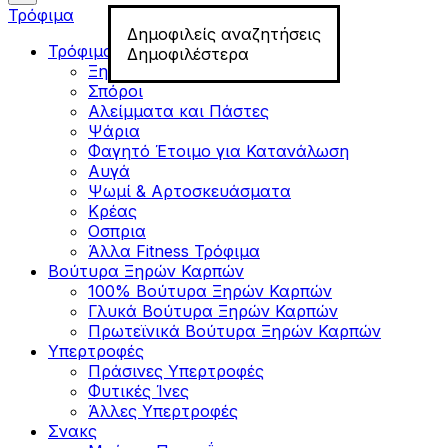
Τρόφιμα
Δημοφιλείς αναζητήσεις
Τρόφιμα για Fitness
Δημοφιλέστερα
Ξηροί Καρποί
Σπόροι
Αλείμματα και Πάστες
Ψάρια
Φαγητό Έτοιμο για Κατανάλωση
Αυγά
Ψωμί & Αρτοσκευάσματα
Κρέας
Οσπρια
Άλλα Fitness Τρόφιμα
Βούτυρα Ξηρών Καρπών
100% Βούτυρα Ξηρών Καρπών
Γλυκά Βούτυρα Ξηρών Καρπών
Πρωτεϊνικά Βούτυρα Ξηρών Καρπών
Υπερτροφές
Πράσινες Υπερτροφές
Φυτικές Ίνες
Άλλες Υπερτροφές
Σνακς