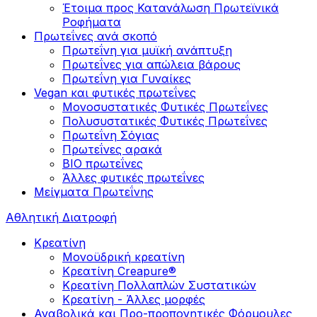
Έτοιμα προς Κατανάλωση Πρωτεϊνικά
Ροφήματα
Πρωτεΐνες ανά σκοπό
Πρωτεΐνη για μυϊκή ανάπτυξη
Πρωτεΐνες για απώλεια βάρους
Πρωτεΐνη για Γυναίκες
Vegan και φυτικές πρωτεΐνες
Μονοσυστατικές Φυτικές Πρωτεΐνες
Πολυσυστατικές Φυτικές Πρωτεΐνες
Πρωτεΐνη Σόγιας
Πρωτεΐνες αρακά
ΒIO πρωτεΐνες
Άλλες φυτικές πρωτεΐνες
Μείγματα Πρωτεΐνης
Αθλητική Διατροφή
Κρεατίνη
Μονοϋδρική κρεατίνη
Κρεατίνη Creapure®
Κρεατίνη Πολλαπλών Συστατικών
Κρεατίνη - Άλλες μορφές
Αναβολικά και Προ-προπονητικές Φόρμουλες