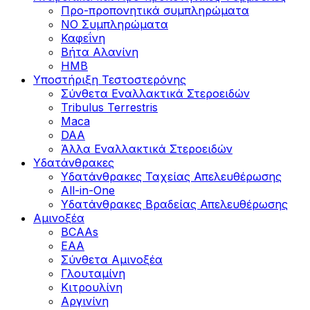
Προ-προπονητικά συμπληρώματα
ΝΟ Συμπληρώματα
Καφεΐνη
Βήτα Αλανίνη
HMB
Υποστήριξη Τεστοστερόνης
Σύνθετα Εναλλακτικά Στεροειδών
Tribulus Terrestris
Maca
DAA
Άλλα Εναλλακτικά Στεροειδών
Υδατάνθρακες
Υδατάνθρακες Ταχείας Απελευθέρωσης
All-in-One
Υδατάνθρακες Βραδείας Απελευθέρωσης
Αμινοξέα
BCAAs
EAA
Σύνθετα Αμινοξέα
Γλουταμίνη
Κιτρουλίνη
Αργινίνη