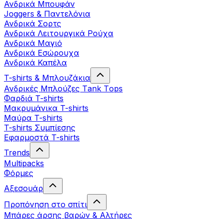
Ανδρικά Μπουφάν
Joggers & Παντελόνια
Ανδρικά Σορτς
Ανδρικά Λειτουργικά Ρούχα
Ανδρικά Μαγιό
Ανδρικά Εσώρουχα
Ανδρικά Καπέλα
T-shirts & Μπλουζάκια
Ανδρικές Mπλούζες Τank Τops
Φαρδιά T-shirts
Μακρυμάνικα T-shirts
Μαύρα T-shirts
T-shirts Συμπίεσης
Εφαρμοστά T-shirts
Trends
Multipacks
Φόρμες
Αξεσουάρ
Προπόνηση στο σπίτι
Μπάρες άρσης βαρών & Αλτήρες