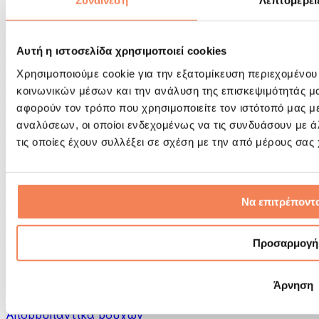
Συναίνεση
Λεπτομέρει
Εργαλεία μασάζ
Κύλινδροι Αφρού & Εξοπλισμός Μασάζ
Άλλα Βοηθήματα Αποκατάστασης
Αυτή η ιστοσελίδα χρησιμοποιεί cookies
Τσάντες & σακίδια πλάτης
Τσάντες τροφίμων & αξεσουάρ
Χρησιμοποιούμε cookie για την εξατομίκευση περιεχομένου
Σάκοι Γυμναστικής
κοινωνικών μέσων και την ανάλυση της επισκεψιμότητάς μ
Σακίδια πλάτης
αφορούν τον τρόπο που χρησιμοποιείτε τον ιστότοπό μας μ
Αξεσουάρ με βάση τη δραστηριότητα
αναλύσεων, οι οποίοι ενδεχομένως να τις συνδυάσουν με 
Tρέξιμο
τις οποίες έχουν συλλέξει σε σχέση με την από μέρους σας
Αθλήματα πάλης
Ποδηλασία
Γιόγκα & Πιλάτες
Κρυοθεραπεία
Να επιτρέποντα
Κολύμβηση
Πεζοπορία
Προσαρμογή
Biohacking
Θεραπεία με Κόκκινο Φως
Φίλτρα και Δοχεία Νερού
Άρνηση
Βιώσιμο Σπίτι
Απορρυπαντικά ρούχων