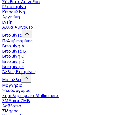
Σύνθετα Αμινοξέα
Γλουταμίνη
Κιτρουλίνη
Αργινίνη
Lyzín
Άλλα Αμινοξέα
Βιταμίνες
Πολυβιταμίνες
Βιταμίνη Α
Βιταμίνες Β
Βιταμίνη C
Βιταμίνη D
Βιταμίνη Ε
Άλλες Βιταμίνες
Μέταλλα
Μαγνήσιο
Ψευδάργυρος
Συμπληρώματα Multimineral
ZMA και ZMB
Ασβέστιο
Σίδηρος