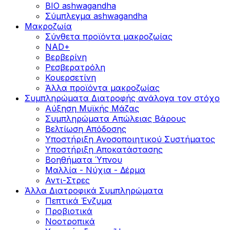
BIO ashwagandha
Σύμπλεγμα ashwagandha
Μακροζωία
Σύνθετα προϊόντα μακροζωίας
NAD+
Βερβερίνη
Ρεσβερατρόλη
Κουερσετίνη
Άλλα προϊόντα μακροζωίας
Συμπληρώματα Διατροφής ανάλογα τον στόχο
Αύξηση Μυϊκής Μάζας
Συμπληρώματα Aπώλειας Βάρους
Βελτίωση Απόδοσης
Υποστήριξη Ανοσοποιητικού Συστήματος
Yποστήριξη Αποκατάστασης
Βοηθήματα Ύπνου
Μαλλία - Νύχια - Δέρμα
Αντι-Στρες
Άλλα Διατροφικά Συμπληρώματα
Πεπτικά Ένζυμα
Προβιοτικά
Νοοτροπικά