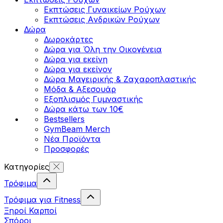
Εκπτώσεις Γυναικείων Ρούχων
Εκπτώσεις Aνδρικών Ρούχων
Δώρα
Δωροκάρτες
Δώρα για Όλη την Οικογένεια
Δώρα για εκείνη
Δώρα για εκείνον
Δώρα Μαγειρικής & Ζαχαροπλαστικής
Μόδα & Αξεσουάρ
Εξοπλισμός Γυμναστικής
Δώρα κάτω των 10€
Bestsellers
GymBeam Merch
Νέα Προϊόντα
Προσφορές
Κατηγορίες
Τρόφιμα
Τρόφιμα για Fitness
Ξηροί Καρποί
Σπόροι