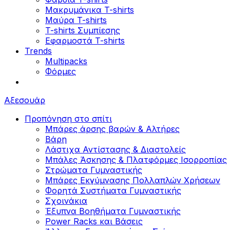
Μακρυμάνικα T-shirts
Μαύρα T-shirts
T-shirts Συμπίεσης
Εφαρμοστά T-shirts
Trends
Multipacks
Φόρμες
Αξεσουάρ
Προπόνηση στο σπίτι
Μπάρες άρσης βαρών & Αλτήρες
Βάρη
Λάστιχα Αντίστασης & Διαστολείς
Μπάλες Άσκησης & Πλατφόρμες Ισορροπίας
Στρώματα Γυμναστικής
Μπάρες Εκγύμνασης Πολλαπλών Χρήσεων
Φορητά Συστήματα Γυμναστικής
Σχοινάκια
Έξυπνα Βοηθήματα Γυμναστικής
Power Racks και Βάσεις