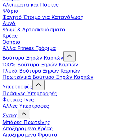
Αλείμματα και Πάστες
Ψάρια
Φαγητό Έτοιμο για Κατανάλωση
Αυγά
Ψωμί & Αρτοσκευάσματα
Κρέας
Οσπρια
Άλλα Fitness Τρόφιμα
Βούτυρα Ξηρών Καρπών
100% Βούτυρα Ξηρών Καρπών
Γλυκά Βούτυρα Ξηρών Καρπών
Πρωτεϊνικά Βούτυρα Ξηρών Καρπών
Υπερτροφές
Πράσινες Υπερτροφές
Φυτικές Ίνες
Άλλες Υπερτροφές
Σνακς
Μπάρες Πρωτεΐνης
Αποξηραμένο Κρέας
Αποξηραμένα Φρούτα