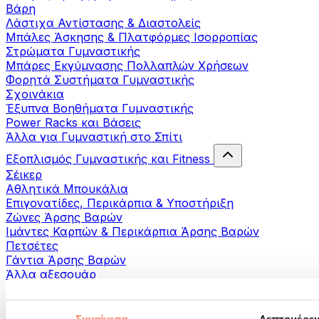
Βάρη
Λάστιχα Αντίστασης & Διαστολείς
Μπάλες Άσκησης & Πλατφόρμες Ισορροπίας
Στρώματα Γυμναστικής
Μπάρες Εκγύμνασης Πολλαπλών Χρήσεων
Φορητά Συστήματα Γυμναστικής
Σχοινάκια
Έξυπνα Βοηθήματα Γυμναστικής
Power Racks και Βάσεις
Άλλα για Γυμναστική στο Σπίτι
Εξοπλισμός Γυμναστικής και Fitness
Σέικερ
Αθλητικά Μπουκάλια
Επιγονατίδες, Περικάρπια & Υποστήριξη
Ζώνες Άρσης Βαρών
Ιμάντες Καρπών & Περικάρπια Άρσης Βαρών
Πετσέτες
Γάντια Άρσης Βαρών
Άλλα αξεσουάρ
Βοηθήματα- αποκατάστασης
Πιστόλια μασάζ