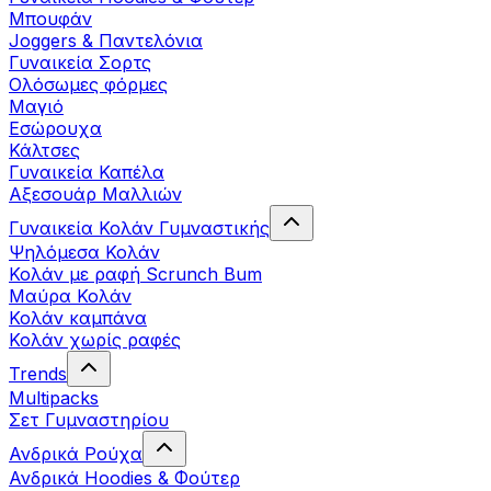
Μπουφάν
Joggers & Παντελόνια
Γυναικεία Σορτς
Ολόσωμες φόρμες
Μαγιό
Εσώρουχα
Κάλτσες
Γυναικεία Καπέλα
Αξεσουάρ Μαλλιών
Γυναικεία Κολάν Γυμναστικής
Ψηλόμεσα Κολάν
Κολάν με ραφή Scrunch Bum
Μαύρα Κολάν
Κολάν καμπάνα
Κολάν χωρίς ραφές
Trends
Multipacks
Σετ Γυμναστηρίου
Ανδρικά Ρούχα
Ανδρικά Hoodies & Φούτερ