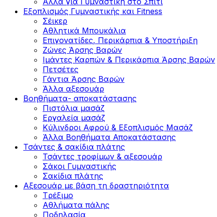
Άλλα για Γυμναστική στο Σπίτι
Εξοπλισμός Γυμναστικής και Fitness
Σέικερ
Αθλητικά Μπουκάλια
Επιγονατίδες, Περικάρπια & Υποστήριξη
Ζώνες Άρσης Βαρών
Ιμάντες Καρπών & Περικάρπια Άρσης Βαρών
Πετσέτες
Γάντια Άρσης Βαρών
Άλλα αξεσουάρ
Βοηθήματα- αποκατάστασης
Πιστόλια μασάζ
Εργαλεία μασάζ
Κύλινδροι Αφρού & Εξοπλισμός Μασάζ
Άλλα Βοηθήματα Αποκατάστασης
Τσάντες & σακίδια πλάτης
Τσάντες τροφίμων & αξεσουάρ
Σάκοι Γυμναστικής
Σακίδια πλάτης
Αξεσουάρ με βάση τη δραστηριότητα
Tρέξιμο
Αθλήματα πάλης
Ποδηλασία