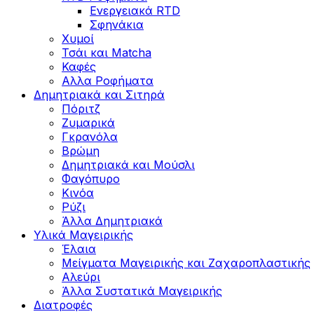
Ενεργειακά RTD
Σφηνάκια
Χυμοί
Τσάι και Matcha
Καφές
Αλλα Ροφήματα
Δημητριακά και Σιτηρά
Πόριτζ
Ζυμαρικά
Γκρανόλα
Βρώμη
Δημητριακά και Μούσλι
Φαγόπυρο
Κινόα
Ρύζι
Άλλα Δημητριακά
Υλικά Μαγειρικής
Έλαια
Μείγματα Μαγειρικής και Ζαχαροπλαστικής
Αλεύρι
Άλλα Συστατικά Μαγειρικής
Διατροφές