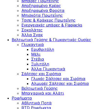
Μπάρες Πρωτεΐνης
Αποξηραμένο Κρέας
Αποξηραμένα Φρούτα
Μπισκότα Πρωτεΐνης
Τσιπς & Kράκερς Πρωτεΐνης
Ενεργειακές μπάρες & Flapjacks
Σοκολάτες
Άλλα Σνακ
Βελτιωτικά Γεύσης & Γλυκαντικές Ουσίες
Γλυκαντικά
Ερυθριτόλη
Μέλι
Στέβια
Ξυλιτόλη
Άλλα Γλυκαντικά
Σάλτσες και Σιρόπια
Γλυκές Σάλτσες και Σιρόπια
Αλμυρές Σάλτσες και Σιρόπια
Bελτιωτικά Γεύσης
Μπαχαρικά και Αλάτι
Ροφήματα
Αθλητικά Ποτά
RTD Ροφήματα