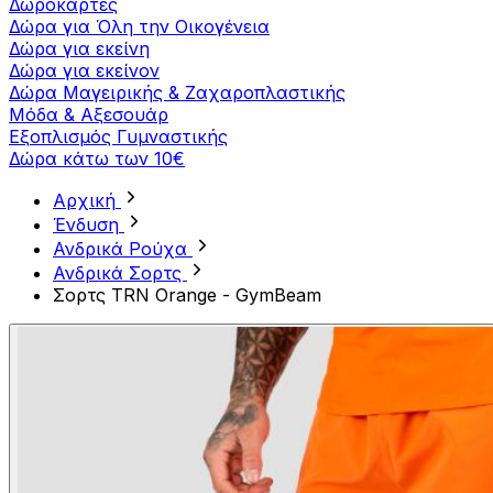
Δωροκάρτες
Δώρα για Όλη την Οικογένεια
Δώρα για εκείνη
Δώρα για εκείνον
Δώρα Μαγειρικής & Ζαχαροπλαστικής
Μόδα & Αξεσουάρ
Εξοπλισμός Γυμναστικής
Δώρα κάτω των 10€
Αρχική
Ένδυση
Ανδρικά Ρούχα
Ανδρικά Σορτς
Σορτς TRN Orange - GymBeam