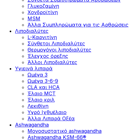
Γλυκοζαμίνη
Χονδροϊτίνη
MSM
Άλλα Συμπληρώματα για τις Αρθρώσεις
Λιποδιαλύτες
L-Kαρνιτίνη
Σύνθετοι Λιποδιαλύτες
Θερμογόνοι λιποδιαλύτες
Έλεγχος όρεξης
Άλλοι Λιποδιαλύτες
Υγιεινά λιπαρά
Ωμέγα 3
Ωμέγα 3-6-9
CLA και HCA
Έλαιο MCT
Έλαιο κριλ
Λεκιθίνη
Υγρό Ιχθυέλαιο
Άλλα Λιπαρά Οξέα
Ashwagandha
Μονοσυστατικό ashwagandha
Ashwagandha KSM-66®