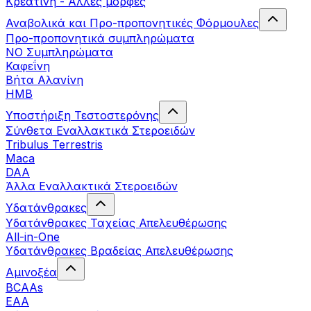
Κρεατίνη - Άλλες μορφές
Αναβολικά και Προ-προπονητικές Φόρμουλες
Προ-προπονητικά συμπληρώματα
ΝΟ Συμπληρώματα
Καφεΐνη
Βήτα Αλανίνη
HMB
Υποστήριξη Τεστοστερόνης
Σύνθετα Εναλλακτικά Στεροειδών
Tribulus Terrestris
Maca
DAA
Άλλα Εναλλακτικά Στεροειδών
Υδατάνθρακες
Υδατάνθρακες Ταχείας Απελευθέρωσης
All-in-One
Υδατάνθρακες Βραδείας Απελευθέρωσης
Αμινοξέα
BCAAs
EAA