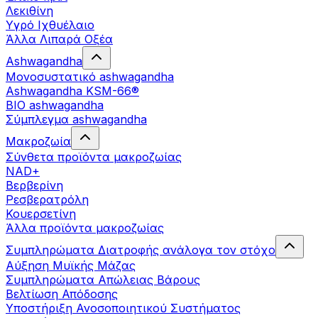
Λεκιθίνη
Υγρό Ιχθυέλαιο
Άλλα Λιπαρά Οξέα
Ashwagandha
Μονοσυστατικό ashwagandha
Ashwagandha KSM-66®
BIO ashwagandha
Σύμπλεγμα ashwagandha
Μακροζωία
Σύνθετα προϊόντα μακροζωίας
NAD+
Βερβερίνη
Ρεσβερατρόλη
Κουερσετίνη
Άλλα προϊόντα μακροζωίας
Συμπληρώματα Διατροφής ανάλογα τον στόχο
Αύξηση Μυϊκής Μάζας
Συμπληρώματα Aπώλειας Βάρους
Βελτίωση Απόδοσης
Υποστήριξη Ανοσοποιητικού Συστήματος