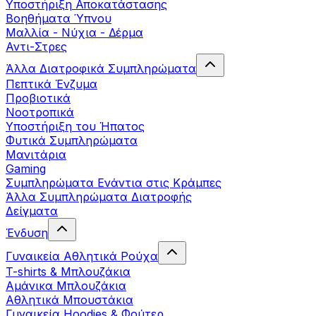
Yποστήριξη Αποκατάστασης
Βοηθήματα Ύπνου
Μαλλία - Νύχια - Δέρμα
Αντι-Στρες
Άλλα Διατροφικά Συμπληρώματα
Πεπτικά Ένζυμα
Προβιοτικά
Νοοτροπικά
Υποστήριξη του Ήπατος
Φυτικά Συμπληρώματα
Μανιτάρια
Gaming
Συμπληρώματα Ενάντια στις Κράμπες
Άλλα Συμπληρώματα Διατροφής
Δείγματα
Ένδυση
Γυναικεία Αθλητικά Ρούχα
T-shirts & Μπλουζάκια
Αμάνικα Μπλουζάκια
Aθλητικά Μπουστάκια
Γυναικεία Hoodies & Φούτερ