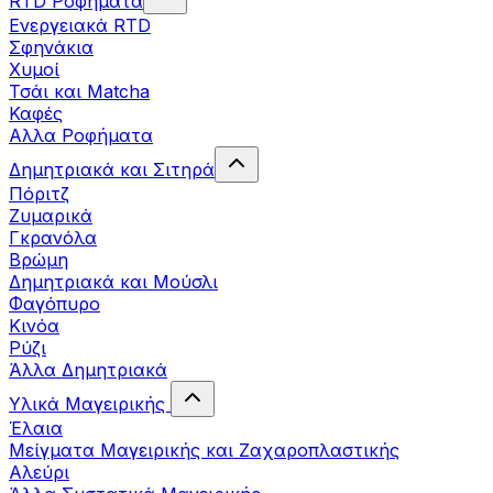
RTD Ροφήματα
Ενεργειακά RTD
Σφηνάκια
Χυμοί
Τσάι και Matcha
Καφές
Αλλα Ροφήματα
Δημητριακά και Σιτηρά
Πόριτζ
Ζυμαρικά
Γκρανόλα
Βρώμη
Δημητριακά και Μούσλι
Φαγόπυρο
Κινόα
Ρύζι
Άλλα Δημητριακά
Υλικά Μαγειρικής
Έλαια
Μείγματα Μαγειρικής και Ζαχαροπλαστικής
Αλεύρι