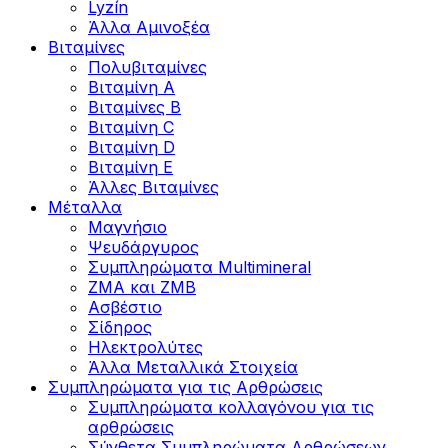
Lyzín
Άλλα Αμινοξέα
Βιταμίνες
Πολυβιταμίνες
Βιταμίνη Α
Βιταμίνες Β
Βιταμίνη C
Βιταμίνη D
Βιταμίνη Ε
Άλλες Βιταμίνες
Μέταλλα
Μαγνήσιο
Ψευδάργυρος
Συμπληρώματα Multimineral
ZMA και ZMB
Ασβέστιο
Σίδηρος
Ηλεκτρολύτες
Άλλα Mεταλλικά Στοιχεία
Συμπληρώματα για τις Αρθρώσεις
Συμπληρώματα κολλαγόνου για τις
αρθρώσεις
Σύνθετα Συμπληρώματα Αρθρώσεων