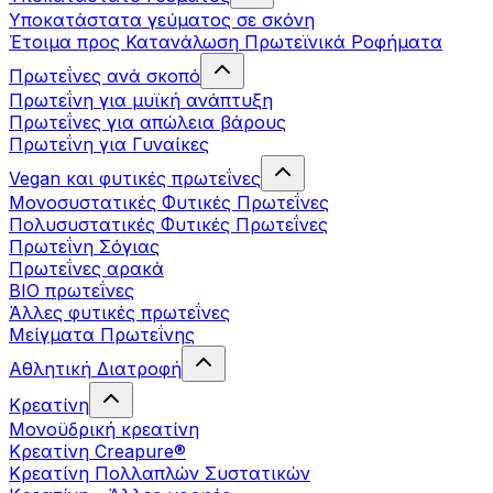
Υποκατάστατα γεύματος σε σκόνη
Έτοιμα προς Κατανάλωση Πρωτεϊνικά Ροφήματα
Πρωτεΐνες ανά σκοπό
Πρωτεΐνη για μυϊκή ανάπτυξη
Πρωτεΐνες για απώλεια βάρους
Πρωτεΐνη για Γυναίκες
Vegan και φυτικές πρωτεΐνες
Μονοσυστατικές Φυτικές Πρωτεΐνες
Πολυσυστατικές Φυτικές Πρωτεΐνες
Πρωτεΐνη Σόγιας
Πρωτεΐνες αρακά
ΒIO πρωτεΐνες
Άλλες φυτικές πρωτεΐνες
Μείγματα Πρωτεΐνης
Αθλητική Διατροφή
Κρεατίνη
Μονοϋδρική κρεατίνη
Κρεατίνη Creapure®
Κρεατίνη Πολλαπλών Συστατικών