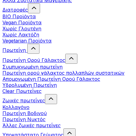
Άλλα Συστατικά Μαγειρικής
Διατροφές
BIO Προϊόντα
Vegan Προϊόντα
Χωρίς Γλουτένη
Χωρίς Λακτόζη
Vegetarian Προϊόντα
Πρωτεΐνη
Πρωτεΐνη Ορού Γάλακτος
Συμπυκνωμένη πρωτεΐνη
Πρωτεΐνη ορού γάλακτος πολλαπλών συστατικών
Απομονωμένη Πρωτεΐνη Ορού Γάλακτος
Υδρολυμένη Πρωτεΐνη
Clear Πρωτεΐνες
Ζωικές πρωτεΐνες
Κολλαγόνο
Πρωτεΐνη Βοδινού
Πρωτεΐνη Νυκτός
Άλλες ζωικές πρωτεΐνες
Υποκατάστατο Γεύματος