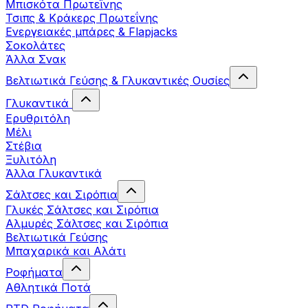
Μπισκότα Πρωτεΐνης
Τσιπς & Kράκερς Πρωτεΐνης
Ενεργειακές μπάρες & Flapjacks
Σοκολάτες
Άλλα Σνακ
Βελτιωτικά Γεύσης & Γλυκαντικές Ουσίες
Γλυκαντικά
Ερυθριτόλη
Μέλι
Στέβια
Ξυλιτόλη
Άλλα Γλυκαντικά
Σάλτσες και Σιρόπια
Γλυκές Σάλτσες και Σιρόπια
Αλμυρές Σάλτσες και Σιρόπια
Bελτιωτικά Γεύσης
Μπαχαρικά και Αλάτι
Ροφήματα
Αθλητικά Ποτά