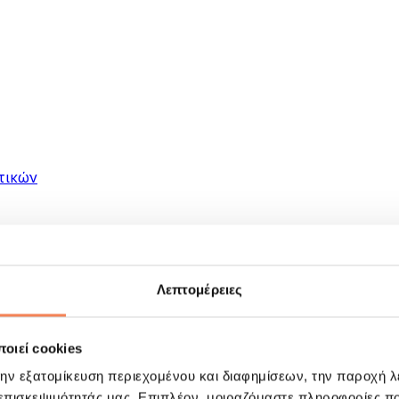
τικών
Λεπτομέρειες
οιεί cookies
ματα
την εξατομίκευση περιεχομένου και διαφημίσεων, την παροχή 
 επισκεψιμότητάς μας. Επιπλέον, μοιραζόμαστε πληροφορίες π