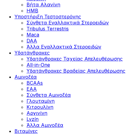
Βήτα Αλανίνη
HMB
Υποστήριξη Τεστοστερόνης
Σύνθετα Εναλλακτικά Στεροειδών
Tribulus Terrestris
Maca
DAA
Άλλα Εναλλακτικά Στεροειδών
Υδατάνθρακες
Υδατάνθρακες Ταχείας Απελευθέρωσης
All-in-One
Υδατάνθρακες Βραδείας Απελευθέρωσης
Αμινοξέα
BCAAs
EAA
Σύνθετα Αμινοξέα
Γλουταμίνη
Κιτρουλίνη
Αργινίνη
Lyzín
Άλλα Αμινοξέα
Βιταμίνες