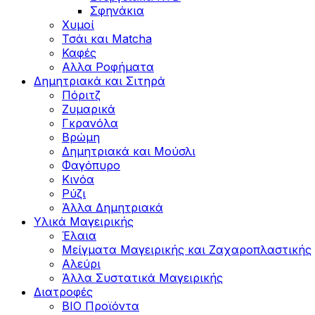
Σφηνάκια
Χυμοί
Τσάι και Matcha
Καφές
Αλλα Ροφήματα
Δημητριακά και Σιτηρά
Πόριτζ
Ζυμαρικά
Γκρανόλα
Βρώμη
Δημητριακά και Μούσλι
Φαγόπυρο
Κινόα
Ρύζι
Άλλα Δημητριακά
Υλικά Μαγειρικής
Έλαια
Μείγματα Μαγειρικής και Ζαχαροπλαστικής
Αλεύρι
Άλλα Συστατικά Μαγειρικής
Διατροφές
BIO Προϊόντα