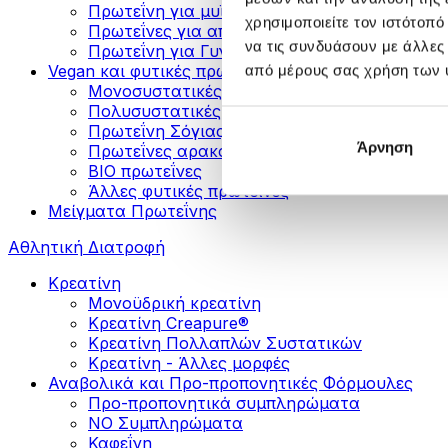
Πρωτεΐνη για μυϊκή ανάπτυξη
χρησιμοποιείτε τον ιστότοπ
Πρωτεΐνες για απώλεια βάρους
να τις συνδυάσουν με άλλες
Πρωτεΐνη για Γυναίκες
Vegan και φυτικές πρωτεΐνες
από μέρους σας χρήση των 
Μονοσυστατικές Φυτικές Πρωτεΐνες
Πολυσυστατικές Φυτικές Πρωτεΐνες
Πρωτεΐνη Σόγιας
Άρνηση
Πρωτεΐνες αρακά
ΒIO πρωτεΐνες
Άλλες φυτικές πρωτεΐνες
Μείγματα Πρωτεΐνης
Αθλητική Διατροφή
Κρεατίνη
Μονοϋδρική κρεατίνη
Κρεατίνη Creapure®
Κρεατίνη Πολλαπλών Συστατικών
Κρεατίνη - Άλλες μορφές
Αναβολικά και Προ-προπονητικές Φόρμουλες
Προ-προπονητικά συμπληρώματα
ΝΟ Συμπληρώματα
Καφεΐνη