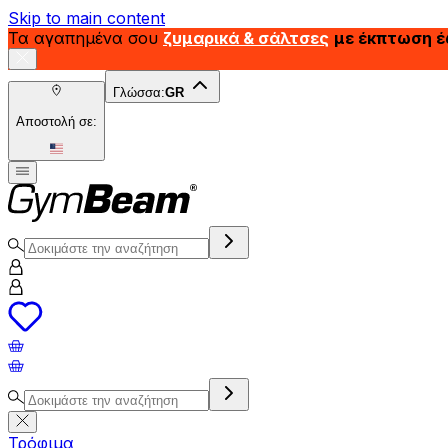
Skip to main content
Τα αγαπημένα σου
ζυμαρικά & σάλτσες
με έκπτωση 
Γλώσσα:
GR
Αποστολή σε:
Τρόφιμα