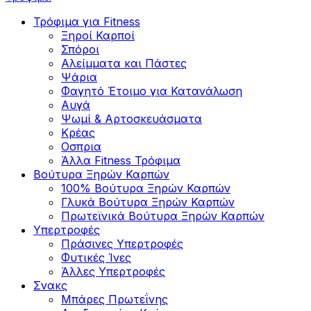
Τρόφιμα για Fitness
Ξηροί Καρποί
Σπόροι
Αλείμματα και Πάστες
Ψάρια
Φαγητό Έτοιμο για Κατανάλωση
Αυγά
Ψωμί & Αρτοσκευάσματα
Κρέας
Οσπρια
Άλλα Fitness Τρόφιμα
Βούτυρα Ξηρών Καρπών
100% Βούτυρα Ξηρών Καρπών
Γλυκά Βούτυρα Ξηρών Καρπών
Πρωτεϊνικά Βούτυρα Ξηρών Καρπών
Υπερτροφές
Πράσινες Υπερτροφές
Φυτικές Ίνες
Άλλες Υπερτροφές
Σνακς
Μπάρες Πρωτεΐνης