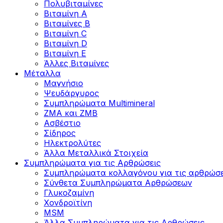
Πολυβιταμίνες
Βιταμίνη Α
Βιταμίνες Β
Βιταμίνη C
Βιταμίνη D
Βιταμίνη Ε
Άλλες Βιταμίνες
Μέταλλα
Μαγνήσιο
Ψευδάργυρος
Συμπληρώματα Multimineral
ZMA και ZMB
Ασβέστιο
Σίδηρος
Ηλεκτρολύτες
Άλλα Mεταλλικά Στοιχεία
Συμπληρώματα για τις Αρθρώσεις
Συμπληρώματα κολλαγόνου για τις αρθρώσε
Σύνθετα Συμπληρώματα Αρθρώσεων
Γλυκοζαμίνη
Χονδροϊτίνη
MSM
Άλλα Συμπληρώματα για τις Αρθρώσεις