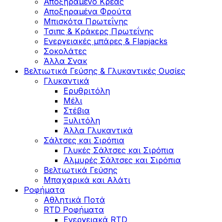
Αποξηραμένο Κρέας
Αποξηραμένα Φρούτα
Μπισκότα Πρωτεΐνης
Τσιπς & Kράκερς Πρωτεΐνης
Ενεργειακές μπάρες & Flapjacks
Σοκολάτες
Άλλα Σνακ
Βελτιωτικά Γεύσης & Γλυκαντικές Ουσίες
Γλυκαντικά
Ερυθριτόλη
Μέλι
Στέβια
Ξυλιτόλη
Άλλα Γλυκαντικά
Σάλτσες και Σιρόπια
Γλυκές Σάλτσες και Σιρόπια
Αλμυρές Σάλτσες και Σιρόπια
Bελτιωτικά Γεύσης
Μπαχαρικά και Αλάτι
Ροφήματα
Αθλητικά Ποτά
RTD Ροφήματα
Ενεργειακά RTD