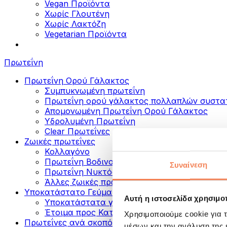
Vegan Προϊόντα
Χωρίς Γλουτένη
Χωρίς Λακτόζη
Vegetarian Προϊόντα
Πρωτεΐνη
Πρωτεΐνη Ορού Γάλακτος
Συμπυκνωμένη πρωτεΐνη
Πρωτεΐνη ορού γάλακτος πολλαπλών συστα
Απομονωμένη Πρωτεΐνη Ορού Γάλακτος
Υδρολυμένη Πρωτεΐνη
Clear Πρωτεΐνες
Ζωικές πρωτεΐνες
Κολλαγόνο
Πρωτεΐνη Βοδινού
Συναίνεση
Πρωτεΐνη Νυκτός
Άλλες ζωικές πρωτεΐνες
Υποκατάστατο Γεύματος
Αυτή η ιστοσελίδα χρησιμοπ
Υποκατάστατα γεύματος σε σκόνη
Έτοιμα προς Κατανάλωση Πρωτεϊνικά Ροφή
Χρησιμοποιούμε cookie για 
Πρωτεΐνες ανά σκοπό
μέσων και την ανάλυση της