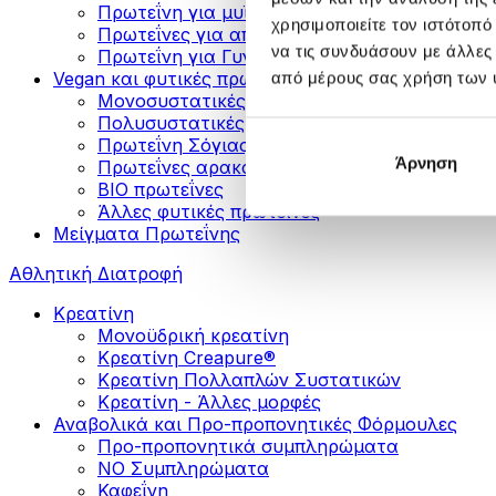
Πρωτεΐνη για μυϊκή ανάπτυξη
χρησιμοποιείτε τον ιστότοπ
Πρωτεΐνες για απώλεια βάρους
να τις συνδυάσουν με άλλες
Πρωτεΐνη για Γυναίκες
Vegan και φυτικές πρωτεΐνες
από μέρους σας χρήση των 
Μονοσυστατικές Φυτικές Πρωτεΐνες
Πολυσυστατικές Φυτικές Πρωτεΐνες
Πρωτεΐνη Σόγιας
Άρνηση
Πρωτεΐνες αρακά
ΒIO πρωτεΐνες
Άλλες φυτικές πρωτεΐνες
Μείγματα Πρωτεΐνης
Αθλητική Διατροφή
Κρεατίνη
Μονοϋδρική κρεατίνη
Κρεατίνη Creapure®
Κρεατίνη Πολλαπλών Συστατικών
Κρεατίνη - Άλλες μορφές
Αναβολικά και Προ-προπονητικές Φόρμουλες
Προ-προπονητικά συμπληρώματα
ΝΟ Συμπληρώματα
Καφεΐνη