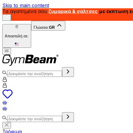
Skip to main content
Τα αγαπημένα σου
ζυμαρικά & σάλτσες
με έκπτωση 
Γλώσσα:
GR
Αποστολή σε:
Τρόφιμα