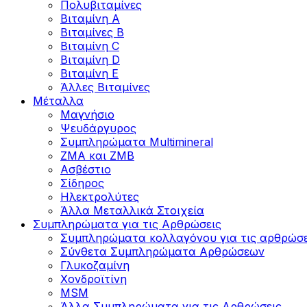
Πολυβιταμίνες
Βιταμίνη Α
Βιταμίνες Β
Βιταμίνη C
Βιταμίνη D
Βιταμίνη Ε
Άλλες Βιταμίνες
Μέταλλα
Μαγνήσιο
Ψευδάργυρος
Συμπληρώματα Multimineral
ZMA και ZMB
Ασβέστιο
Σίδηρος
Ηλεκτρολύτες
Άλλα Mεταλλικά Στοιχεία
Συμπληρώματα για τις Αρθρώσεις
Συμπληρώματα κολλαγόνου για τις αρθρώσε
Σύνθετα Συμπληρώματα Αρθρώσεων
Γλυκοζαμίνη
Χονδροϊτίνη
MSM
Άλλα Συμπληρώματα για τις Αρθρώσεις