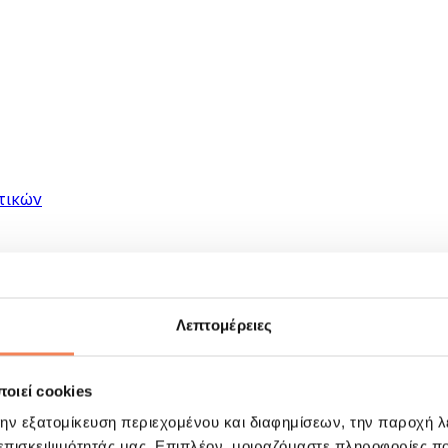
τικών
Λεπτομέρειες
οιεί cookies
ματα
την εξατομίκευση περιεχομένου και διαφημίσεων, την παροχή 
 επισκεψιμότητάς μας. Επιπλέον, μοιραζόμαστε πληροφορίες π