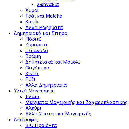
Σφηνάκια
Χυμοί
Τσάι και Matcha
Καφές
Αλλα Ροφήματα
Δημητριακά και Σιτηρά
Πόριτζ
Ζυμαρικά
Γκρανόλα
Βρώμη
Δημητριακά και Μούσλι
Φαγόπυρο
Κινόα
Ρύζι
Άλλα Δημητριακά
Υλικά Μαγειρικής
Έλαια
Μείγματα Μαγειρικής και Ζαχαροπλαστικής
Αλεύρι
Άλλα Συστατικά Μαγειρικής
Διατροφές
BIO Προϊόντα