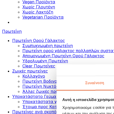
Vegan Προϊόντα
Χωρίς Γλουτένη
Χωρίς Λακτόζη
Vegetarian Προϊόντα
Πρωτεΐνη
Πρωτεΐνη Ορού Γάλακτος
Συμπυκνωμένη πρωτεΐνη
Πρωτεΐνη ορού γάλακτος πολλαπλών συστα
Απομονωμένη Πρωτεΐνη Ορού Γάλακτος
Υδρολυμένη Πρωτεΐνη
Clear Πρωτεΐνες
Ζωικές πρωτεΐνες
Κολλαγόνο
Πρωτεΐνη Βοδινού
Συναίνεση
Πρωτεΐνη Νυκτός
Άλλες ζωικές πρωτεΐνες
Υποκατάστατο Γεύματος
Αυτή η ιστοσελίδα χρησιμοπ
Υποκατάστατα γεύματος σε σκόνη
Έτοιμα προς Κατανάλωση Πρωτεϊνικά Ροφή
Χρησιμοποιούμε cookie για 
Πρωτεΐνες ανά σκοπό
μέσων και την ανάλυση της