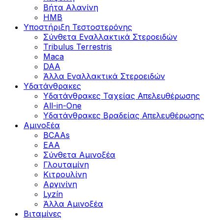
Βήτα Αλανίνη
HMB
Υποστήριξη Τεστοστερόνης
Σύνθετα Εναλλακτικά Στεροειδών
Tribulus Terrestris
Maca
DAA
Άλλα Εναλλακτικά Στεροειδών
Υδατάνθρακες
Υδατάνθρακες Ταχείας Απελευθέρωσης
All-in-One
Υδατάνθρακες Βραδείας Απελευθέρωσης
Αμινοξέα
BCAAs
EAA
Σύνθετα Αμινοξέα
Γλουταμίνη
Κιτρουλίνη
Αργινίνη
Lyzín
Άλλα Αμινοξέα
Βιταμίνες