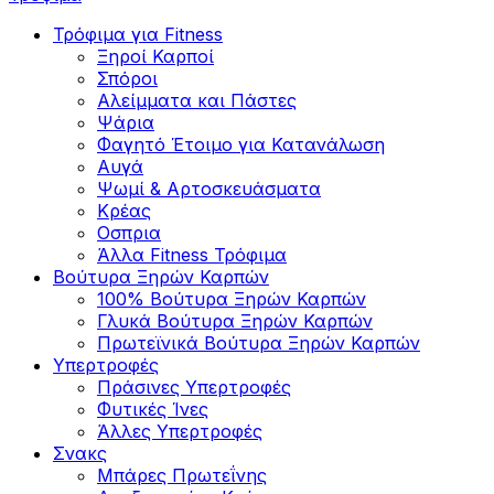
Τρόφιμα για Fitness
Ξηροί Καρποί
Σπόροι
Αλείμματα και Πάστες
Ψάρια
Φαγητό Έτοιμο για Κατανάλωση
Αυγά
Ψωμί & Αρτοσκευάσματα
Κρέας
Οσπρια
Άλλα Fitness Τρόφιμα
Βούτυρα Ξηρών Καρπών
100% Βούτυρα Ξηρών Καρπών
Γλυκά Βούτυρα Ξηρών Καρπών
Πρωτεϊνικά Βούτυρα Ξηρών Καρπών
Υπερτροφές
Πράσινες Υπερτροφές
Φυτικές Ίνες
Άλλες Υπερτροφές
Σνακς
Μπάρες Πρωτεΐνης