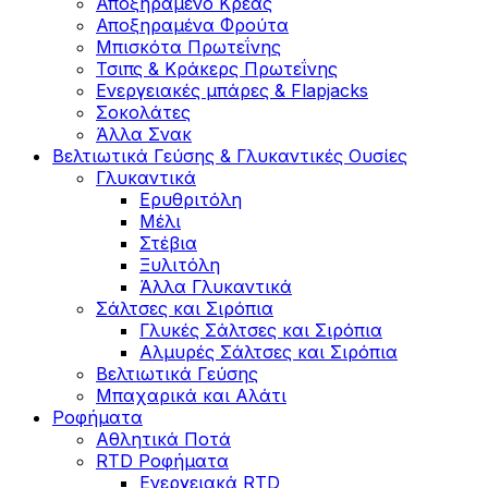
Αποξηραμένο Κρέας
Αποξηραμένα Φρούτα
Μπισκότα Πρωτεΐνης
Τσιπς & Kράκερς Πρωτεΐνης
Ενεργειακές μπάρες & Flapjacks
Σοκολάτες
Άλλα Σνακ
Βελτιωτικά Γεύσης & Γλυκαντικές Ουσίες
Γλυκαντικά
Ερυθριτόλη
Μέλι
Στέβια
Ξυλιτόλη
Άλλα Γλυκαντικά
Σάλτσες και Σιρόπια
Γλυκές Σάλτσες και Σιρόπια
Αλμυρές Σάλτσες και Σιρόπια
Bελτιωτικά Γεύσης
Μπαχαρικά και Αλάτι
Ροφήματα
Αθλητικά Ποτά
RTD Ροφήματα
Ενεργειακά RTD