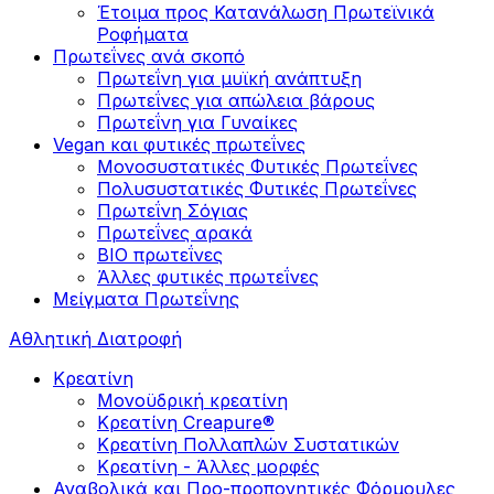
Έτοιμα προς Κατανάλωση Πρωτεϊνικά
Ροφήματα
Πρωτεΐνες ανά σκοπό
Πρωτεΐνη για μυϊκή ανάπτυξη
Πρωτεΐνες για απώλεια βάρους
Πρωτεΐνη για Γυναίκες
Vegan και φυτικές πρωτεΐνες
Μονοσυστατικές Φυτικές Πρωτεΐνες
Πολυσυστατικές Φυτικές Πρωτεΐνες
Πρωτεΐνη Σόγιας
Πρωτεΐνες αρακά
ΒIO πρωτεΐνες
Άλλες φυτικές πρωτεΐνες
Μείγματα Πρωτεΐνης
Αθλητική Διατροφή
Κρεατίνη
Μονοϋδρική κρεατίνη
Κρεατίνη Creapure®
Κρεατίνη Πολλαπλών Συστατικών
Κρεατίνη - Άλλες μορφές
Αναβολικά και Προ-προπονητικές Φόρμουλες