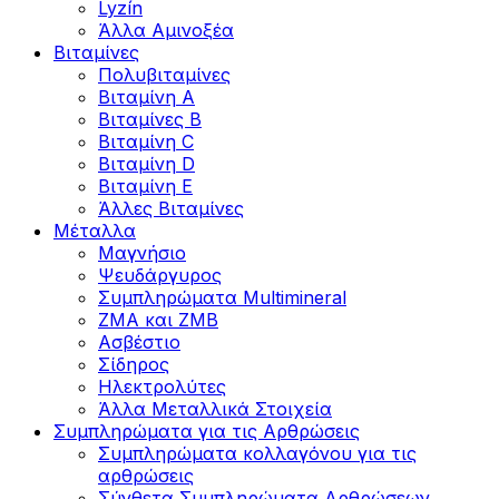
Lyzín
Άλλα Αμινοξέα
Βιταμίνες
Πολυβιταμίνες
Βιταμίνη Α
Βιταμίνες Β
Βιταμίνη C
Βιταμίνη D
Βιταμίνη Ε
Άλλες Βιταμίνες
Μέταλλα
Μαγνήσιο
Ψευδάργυρος
Συμπληρώματα Multimineral
ZMA και ZMB
Ασβέστιο
Σίδηρος
Ηλεκτρολύτες
Άλλα Mεταλλικά Στοιχεία
Συμπληρώματα για τις Αρθρώσεις
Συμπληρώματα κολλαγόνου για τις
αρθρώσεις
Σύνθετα Συμπληρώματα Αρθρώσεων