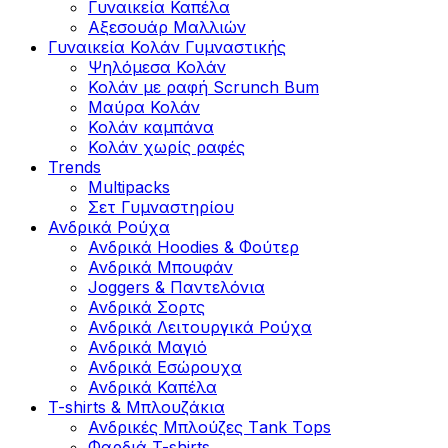
Γυναικεία Καπέλα
Αξεσουάρ Μαλλιών
Γυναικεία Κολάν Γυμναστικής
Ψηλόμεσα Κολάν
Κολάν με ραφή Scrunch Bum
Μαύρα Κολάν
Κολάν καμπάνα
Κολάν χωρίς ραφές
Trends
Multipacks
Σετ Γυμναστηρίου
Ανδρικά Ρούχα
Ανδρικά Hoodies & Φούτερ
Ανδρικά Μπουφάν
Joggers & Παντελόνια
Ανδρικά Σορτς
Ανδρικά Λειτουργικά Ρούχα
Ανδρικά Μαγιό
Ανδρικά Εσώρουχα
Ανδρικά Καπέλα
T-shirts & Μπλουζάκια
Ανδρικές Mπλούζες Τank Τops
Φαρδιά T-shirts