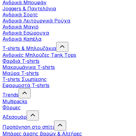
Ανδρικά Μπουφάν
Joggers & Παντελόνια
Ανδρικά Σορτς
Ανδρικά Λειτουργικά Ρούχα
Ανδρικά Μαγιό
Ανδρικά Εσώρουχα
Ανδρικά Καπέλα
T-shirts & Μπλουζάκια
Ανδρικές Mπλούζες Τank Τops
Φαρδιά T-shirts
Μακρυμάνικα T-shirts
Μαύρα T-shirts
T-shirts Συμπίεσης
Εφαρμοστά T-shirts
Trends
Multipacks
Φόρμες
Αξεσουάρ
Προπόνηση στο σπίτι
Μπάρες άρσης βαρών & Αλτήρες