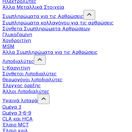
Ηλεκτρολύτες
Άλλα Mεταλλικά Στοιχεία
Συμπληρώματα για τις Αρθρώσεις
Συμπληρώματα κολλαγόνου για τις αρθρώσεις
Σύνθετα Συμπληρώματα Αρθρώσεων
Γλυκοζαμίνη
Χονδροϊτίνη
MSM
Άλλα Συμπληρώματα για τις Αρθρώσεις
Λιποδιαλύτες
L-Kαρνιτίνη
Σύνθετοι Λιποδιαλύτες
Θερμογόνοι λιποδιαλύτες
Έλεγχος όρεξης
Άλλοι Λιποδιαλύτες
Υγιεινά λιπαρά
Ωμέγα 3
Ωμέγα 3-6-9
CLA και HCA
Έλαιο MCT
Έλαιο κριλ