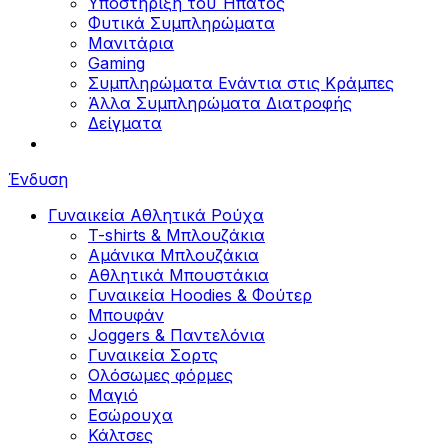
Υποστήριξη του Ήπατος
Φυτικά Συμπληρώματα
Μανιτάρια
Gaming
Συμπληρώματα Ενάντια στις Κράμπες
Άλλα Συμπληρώματα Διατροφής
Δείγματα
Ένδυση
Γυναικεία Αθλητικά Ρούχα
T-shirts & Μπλουζάκια
Αμάνικα Μπλουζάκια
Aθλητικά Μπουστάκια
Γυναικεία Hoodies & Φούτερ
Μπουφάν
Joggers & Παντελόνια
Γυναικεία Σορτς
Ολόσωμες φόρμες
Μαγιό
Εσώρουχα
Κάλτσες