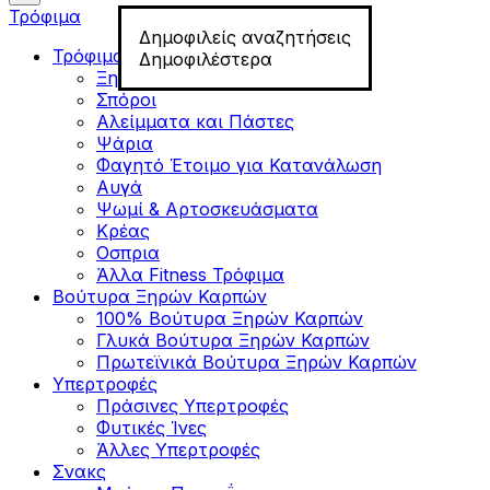
Τρόφιμα
Δημοφιλείς αναζητήσεις
Τρόφιμα για Fitness
Δημοφιλέστερα
Ξηροί Καρποί
Σπόροι
Αλείμματα και Πάστες
Ψάρια
Φαγητό Έτοιμο για Κατανάλωση
Αυγά
Ψωμί & Αρτοσκευάσματα
Κρέας
Οσπρια
Άλλα Fitness Τρόφιμα
Βούτυρα Ξηρών Καρπών
100% Βούτυρα Ξηρών Καρπών
Γλυκά Βούτυρα Ξηρών Καρπών
Πρωτεϊνικά Βούτυρα Ξηρών Καρπών
Υπερτροφές
Πράσινες Υπερτροφές
Φυτικές Ίνες
Άλλες Υπερτροφές
Σνακς