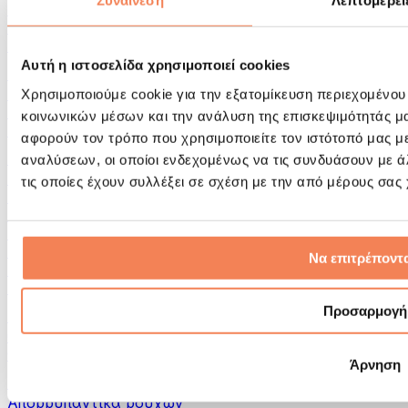
Συναίνεση
Λεπτομέρει
Εργαλεία μασάζ
Κύλινδροι Αφρού & Εξοπλισμός Μασάζ
Άλλα Βοηθήματα Αποκατάστασης
Αυτή η ιστοσελίδα χρησιμοποιεί cookies
Τσάντες & σακίδια πλάτης
Τσάντες τροφίμων & αξεσουάρ
Χρησιμοποιούμε cookie για την εξατομίκευση περιεχομένου
Σάκοι Γυμναστικής
κοινωνικών μέσων και την ανάλυση της επισκεψιμότητάς μ
Σακίδια πλάτης
αφορούν τον τρόπο που χρησιμοποιείτε τον ιστότοπό μας μ
Αξεσουάρ με βάση τη δραστηριότητα
αναλύσεων, οι οποίοι ενδεχομένως να τις συνδυάσουν με 
Tρέξιμο
τις οποίες έχουν συλλέξει σε σχέση με την από μέρους σας
Αθλήματα πάλης
Ποδηλασία
Γιόγκα & Πιλάτες
Κρυοθεραπεία
Να επιτρέποντα
Κολύμβηση
Πεζοπορία
Προσαρμογή
Biohacking
Θεραπεία με Κόκκινο Φως
Φίλτρα και Δοχεία Νερού
Άρνηση
Βιώσιμο Σπίτι
Απορρυπαντικά ρούχων