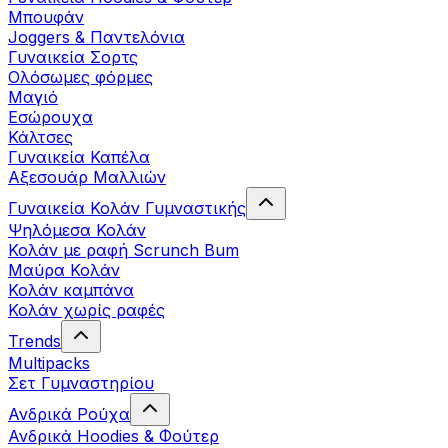
Μπουφάν
Joggers & Παντελόνια
Γυναικεία Σορτς
Ολόσωμες φόρμες
Μαγιό
Εσώρουχα
Κάλτσες
Γυναικεία Καπέλα
Αξεσουάρ Μαλλιών
Γυναικεία Κολάν Γυμναστικής
Ψηλόμεσα Κολάν
Κολάν με ραφή Scrunch Bum
Μαύρα Κολάν
Κολάν καμπάνα
Κολάν χωρίς ραφές
Trends
Multipacks
Σετ Γυμναστηρίου
Ανδρικά Ρούχα
Ανδρικά Hoodies & Φούτερ