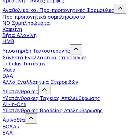
Κρεατίνη - Άλλες μορφές
Αναβολικά και Προ-προπονητικές Φόρμουλες
Προ-προπονητικά συμπληρώματα
ΝΟ Συμπληρώματα
Καφεΐνη
Βήτα Αλανίνη
HMB
Υποστήριξη Τεστοστερόνης
Σύνθετα Εναλλακτικά Στεροειδών
Tribulus Terrestris
Maca
DAA
Άλλα Εναλλακτικά Στεροειδών
Υδατάνθρακες
Υδατάνθρακες Ταχείας Απελευθέρωσης
All-in-One
Υδατάνθρακες Βραδείας Απελευθέρωσης
Αμινοξέα
BCAAs
EAA