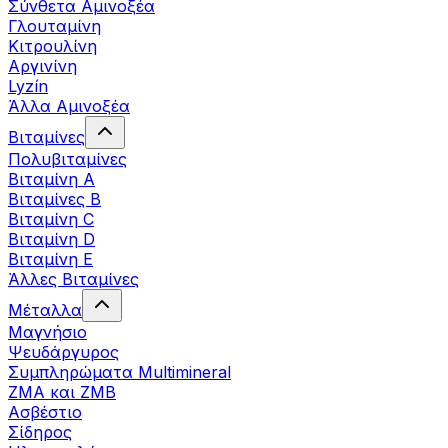
Σύνθετα Αμινοξέα
Γλουταμίνη
Κιτρουλίνη
Αργινίνη
Lyzín
Άλλα Αμινοξέα
Βιταμίνες
Πολυβιταμίνες
Βιταμίνη Α
Βιταμίνες Β
Βιταμίνη C
Βιταμίνη D
Βιταμίνη Ε
Άλλες Βιταμίνες
Μέταλλα
Μαγνήσιο
Ψευδάργυρος
Συμπληρώματα Multimineral
ZMA και ZMB
Ασβέστιο
Σίδηρος