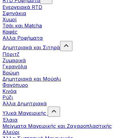
RTD Ροφήματα
Ενεργειακά RTD
Σφηνάκια
Χυμοί
Τσάι και Matcha
Καφές
Αλλα Ροφήματα
Δημητριακά και Σιτηρά
Πόριτζ
Ζυμαρικά
Γκρανόλα
Βρώμη
Δημητριακά και Μούσλι
Φαγόπυρο
Κινόα
Ρύζι
Άλλα Δημητριακά
Υλικά Μαγειρικής
Έλαια
Μείγματα Μαγειρικής και Ζαχαροπλαστικής
Αλεύρι