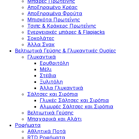
Μπάρες Πρωτεΐνης
Αποξηραμένο Κρέας
Αποξηραμένα Φρούτα
Μπισκότα Πρωτεΐνης
Τσιπς & Kράκερς Πρωτεΐνης
Ενεργειακές μπάρες & Flapjacks
Σοκολάτες
Άλλα Σνακ
Βελτιωτικά Γεύσης & Γλυκαντικές Ουσίες
Γλυκαντικά
Ερυθριτόλη
Μέλι
Στέβια
Ξυλιτόλη
Άλλα Γλυκαντικά
Σάλτσες και Σιρόπια
Γλυκές Σάλτσες και Σιρόπια
Αλμυρές Σάλτσες και Σιρόπια
Bελτιωτικά Γεύσης
Μπαχαρικά και Αλάτι
Ροφήματα
Αθλητικά Ποτά
RTD Ροφήματα