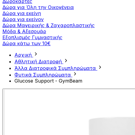
Δωροκάρτες
Δώρα για Όλη την Οικογένεια
Δώρα για εκείνη
Δώρα για εκείνον
Δώρα Μαγειρικής & Ζαχαροπλαστικής
Μόδα & Αξεσουάρ
Εξοπλισμός Γυμναστικής
Δώρα κάτω των 10€
Αρχική
Αθλητική Διατροφή
Άλλα Διατροφικά Συμπληρώματα
Φυτικά Συμπληρώματα
Glucose Support - GymBeam