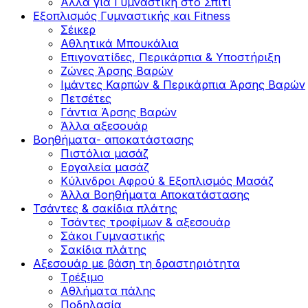
Άλλα για Γυμναστική στο Σπίτι
Εξοπλισμός Γυμναστικής και Fitness
Σέικερ
Αθλητικά Μπουκάλια
Επιγονατίδες, Περικάρπια & Υποστήριξη
Ζώνες Άρσης Βαρών
Ιμάντες Καρπών & Περικάρπια Άρσης Βαρών
Πετσέτες
Γάντια Άρσης Βαρών
Άλλα αξεσουάρ
Βοηθήματα- αποκατάστασης
Πιστόλια μασάζ
Εργαλεία μασάζ
Κύλινδροι Αφρού & Εξοπλισμός Μασάζ
Άλλα Βοηθήματα Αποκατάστασης
Τσάντες & σακίδια πλάτης
Τσάντες τροφίμων & αξεσουάρ
Σάκοι Γυμναστικής
Σακίδια πλάτης
Αξεσουάρ με βάση τη δραστηριότητα
Tρέξιμο
Αθλήματα πάλης
Ποδηλασία