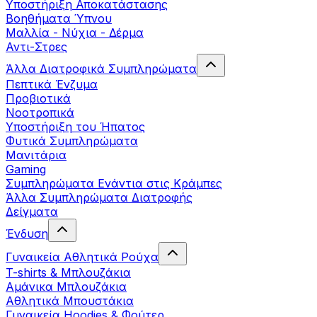
Yποστήριξη Αποκατάστασης
Βοηθήματα Ύπνου
Μαλλία - Νύχια - Δέρμα
Αντι-Στρες
Άλλα Διατροφικά Συμπληρώματα
Πεπτικά Ένζυμα
Προβιοτικά
Νοοτροπικά
Υποστήριξη του Ήπατος
Φυτικά Συμπληρώματα
Μανιτάρια
Gaming
Συμπληρώματα Ενάντια στις Κράμπες
Άλλα Συμπληρώματα Διατροφής
Δείγματα
Ένδυση
Γυναικεία Αθλητικά Ρούχα
T-shirts & Μπλουζάκια
Αμάνικα Μπλουζάκια
Aθλητικά Μπουστάκια
Γυναικεία Hoodies & Φούτερ