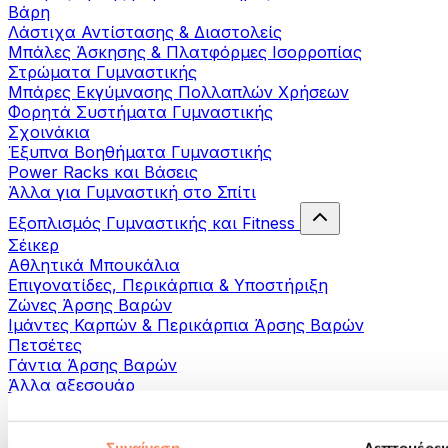
Βάρη
Λάστιχα Αντίστασης & Διαστολείς
Μπάλες Άσκησης & Πλατφόρμες Ισορροπίας
Στρώματα Γυμναστικής
Μπάρες Εκγύμνασης Πολλαπλών Χρήσεων
Φορητά Συστήματα Γυμναστικής
Σχοινάκια
Έξυπνα Βοηθήματα Γυμναστικής
Power Racks και Βάσεις
Άλλα για Γυμναστική στο Σπίτι
Εξοπλισμός Γυμναστικής και Fitness
Σέικερ
Αθλητικά Μπουκάλια
Επιγονατίδες, Περικάρπια & Υποστήριξη
Ζώνες Άρσης Βαρών
Ιμάντες Καρπών & Περικάρπια Άρσης Βαρών
Πετσέτες
Γάντια Άρσης Βαρών
Άλλα αξεσουάρ
Βοηθήματα- αποκατάστασης
Πιστόλια μασάζ