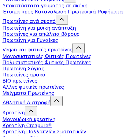
Υποκατάστατα γεύματος σε σκόνη
Έτοιμα προς Κατανάλωση Πρωτεϊνικά Ροφήματα
Πρωτεΐνες ανά σκοπό
Πρωτεΐνη για μυϊκή ανάπτυξη
Πρωτεΐνες για απώλεια βάρους
Πρωτεΐνη για Γυναίκες
Vegan και φυτικές πρωτεΐνες
Μονοσυστατικές Φυτικές Πρωτεΐνες
Πολυσυστατικές Φυτικές Πρωτεΐνες
Πρωτεΐνη Σόγιας
Πρωτεΐνες αρακά
ΒIO πρωτεΐνες
Άλλες φυτικές πρωτεΐνες
Μείγματα Πρωτεΐνης
Αθλητική Διατροφή
Κρεατίνη
Μονοϋδρική κρεατίνη
Κρεατίνη Creapure®
Κρεατίνη Πολλαπλών Συστατικών