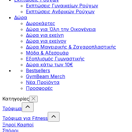
Εκπτώσεις Γυναικείων Ρούχων
Εκπτώσεις Aνδρικών Ρούχων
Δώρα
Δωροκάρτες
Δώρα για Όλη την Οικογένεια
Δώρα για εκείνη
Δώρα για εκείνον
Δώρα Μαγειρικής & Ζαχαροπλαστικής
Μόδα & Αξεσουάρ
Εξοπλισμός Γυμναστικής
Δώρα κάτω των 10€
Bestsellers
GymBeam Merch
Νέα Προϊόντα
Προσφορές
Κατηγορίες
Τρόφιμα
Τρόφιμα για Fitness
Ξηροί Καρποί
Σπόροι