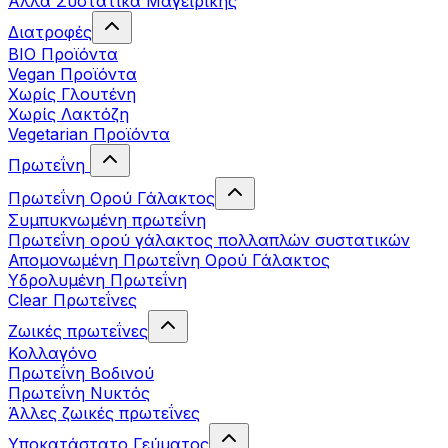
Άλλα Συστατικά Μαγειρικής
Διατροφές
BIO Προϊόντα
Vegan Προϊόντα
Χωρίς Γλουτένη
Χωρίς Λακτόζη
Vegetarian Προϊόντα
Πρωτεΐνη
Πρωτεΐνη Ορού Γάλακτος
Συμπυκνωμένη πρωτεΐνη
Πρωτεΐνη ορού γάλακτος πολλαπλών συστατικών
Απομονωμένη Πρωτεΐνη Ορού Γάλακτος
Υδρολυμένη Πρωτεΐνη
Clear Πρωτεΐνες
Ζωικές πρωτεΐνες
Κολλαγόνο
Πρωτεΐνη Βοδινού
Πρωτεΐνη Νυκτός
Άλλες ζωικές πρωτεΐνες
Υποκατάστατο Γεύματος