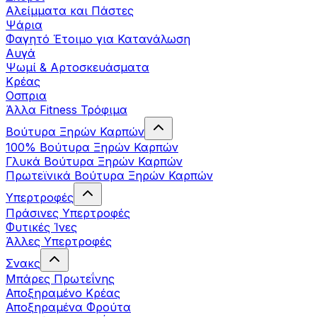
Αλείμματα και Πάστες
Ψάρια
Φαγητό Έτοιμο για Κατανάλωση
Αυγά
Ψωμί & Αρτοσκευάσματα
Κρέας
Οσπρια
Άλλα Fitness Τρόφιμα
Βούτυρα Ξηρών Καρπών
100% Βούτυρα Ξηρών Καρπών
Γλυκά Βούτυρα Ξηρών Καρπών
Πρωτεϊνικά Βούτυρα Ξηρών Καρπών
Υπερτροφές
Πράσινες Υπερτροφές
Φυτικές Ίνες
Άλλες Υπερτροφές
Σνακς
Μπάρες Πρωτεΐνης
Αποξηραμένο Κρέας
Αποξηραμένα Φρούτα