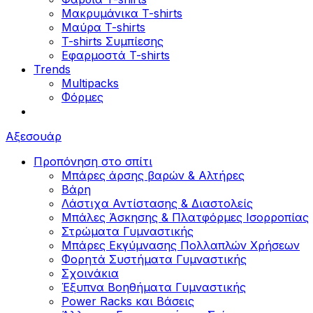
Μακρυμάνικα T-shirts
Μαύρα T-shirts
T-shirts Συμπίεσης
Εφαρμοστά T-shirts
Trends
Multipacks
Φόρμες
Αξεσουάρ
Προπόνηση στο σπίτι
Μπάρες άρσης βαρών & Αλτήρες
Βάρη
Λάστιχα Αντίστασης & Διαστολείς
Μπάλες Άσκησης & Πλατφόρμες Ισορροπίας
Στρώματα Γυμναστικής
Μπάρες Εκγύμνασης Πολλαπλών Χρήσεων
Φορητά Συστήματα Γυμναστικής
Σχοινάκια
Έξυπνα Βοηθήματα Γυμναστικής
Power Racks και Βάσεις