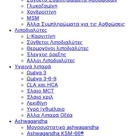
Γλυκοζαμίνη
Χονδροϊτίνη
MSM
Άλλα Συμπληρώματα για τις Αρθρώσεις
Λιποδιαλύτες
L-Kαρνιτίνη
Σύνθετοι Λιποδιαλύτες
Θερμογόνοι λιποδιαλύτες
Έλεγχος όρεξης
Άλλοι Λιποδιαλύτες
Υγιεινά λιπαρά
Ωμέγα 3
Ωμέγα 3-6-9
CLA και HCA
Έλαιο MCT
Έλαιο κριλ
Λεκιθίνη
Υγρό Ιχθυέλαιο
Άλλα Λιπαρά Οξέα
Ashwagandha
Μονοσυστατικό ashwagandha
Ashwagandha KSM-66®