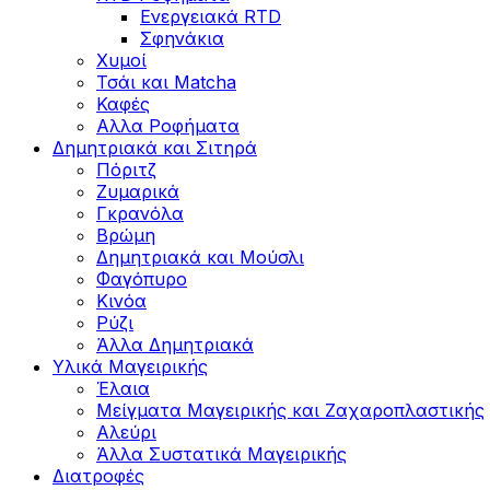
Ενεργειακά RTD
Σφηνάκια
Χυμοί
Τσάι και Matcha
Καφές
Αλλα Ροφήματα
Δημητριακά και Σιτηρά
Πόριτζ
Ζυμαρικά
Γκρανόλα
Βρώμη
Δημητριακά και Μούσλι
Φαγόπυρο
Κινόα
Ρύζι
Άλλα Δημητριακά
Υλικά Μαγειρικής
Έλαια
Μείγματα Μαγειρικής και Ζαχαροπλαστικής
Αλεύρι
Άλλα Συστατικά Μαγειρικής
Διατροφές