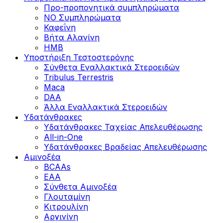
Προ-προπονητικά συμπληρώματα
ΝΟ Συμπληρώματα
Καφεΐνη
Βήτα Αλανίνη
HMB
Υποστήριξη Τεστοστερόνης
Σύνθετα Εναλλακτικά Στεροειδών
Tribulus Terrestris
Maca
DAA
Άλλα Εναλλακτικά Στεροειδών
Υδατάνθρακες
Υδατάνθρακες Ταχείας Απελευθέρωσης
All-in-One
Υδατάνθρακες Βραδείας Απελευθέρωσης
Αμινοξέα
BCAAs
EAA
Σύνθετα Αμινοξέα
Γλουταμίνη
Κιτρουλίνη
Αργινίνη