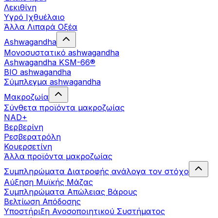
Λεκιθίνη
Υγρό Ιχθυέλαιο
Άλλα Λιπαρά Οξέα
Ashwagandha
Μονοσυστατικό ashwagandha
Ashwagandha KSM-66®
BIO ashwagandha
Σύμπλεγμα ashwagandha
Μακροζωία
Σύνθετα προϊόντα μακροζωίας
NAD+
Βερβερίνη
Ρεσβερατρόλη
Κουερσετίνη
Άλλα προϊόντα μακροζωίας
Συμπληρώματα Διατροφής ανάλογα τον στόχο
Αύξηση Μυϊκής Μάζας
Συμπληρώματα Aπώλειας Βάρους
Βελτίωση Απόδοσης
Υποστήριξη Ανοσοποιητικού Συστήματος