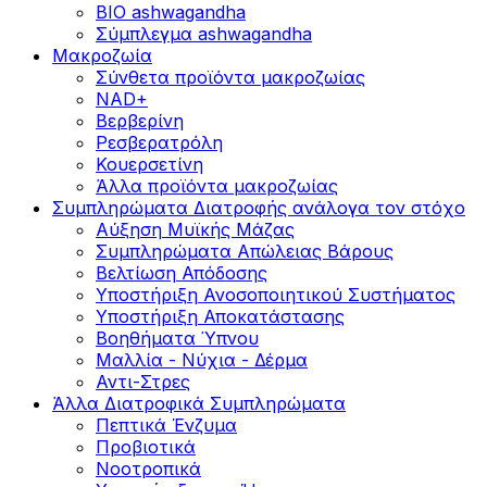
BIO ashwagandha
Σύμπλεγμα ashwagandha
Μακροζωία
Σύνθετα προϊόντα μακροζωίας
NAD+
Βερβερίνη
Ρεσβερατρόλη
Κουερσετίνη
Άλλα προϊόντα μακροζωίας
Συμπληρώματα Διατροφής ανάλογα τον στόχο
Αύξηση Μυϊκής Μάζας
Συμπληρώματα Aπώλειας Βάρους
Βελτίωση Απόδοσης
Υποστήριξη Ανοσοποιητικού Συστήματος
Yποστήριξη Αποκατάστασης
Βοηθήματα Ύπνου
Μαλλία - Νύχια - Δέρμα
Αντι-Στρες
Άλλα Διατροφικά Συμπληρώματα
Πεπτικά Ένζυμα
Προβιοτικά
Νοοτροπικά