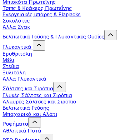
Μπισκότα Πρωτεΐνης
Τσιπς & Kράκερς Πρωτεΐνης
Ενεργειακές μπάρες & Flapjacks
Σοκολάτες
Άλλα Σνακ
Βελτιωτικά Γεύσης & Γλυκαντικές Ουσίες
Γλυκαντικά
Ερυθριτόλη
Μέλι
Στέβια
Ξυλιτόλη
Άλλα Γλυκαντικά
Σάλτσες και Σιρόπια
Γλυκές Σάλτσες και Σιρόπια
Αλμυρές Σάλτσες και Σιρόπια
Bελτιωτικά Γεύσης
Μπαχαρικά και Αλάτι
Ροφήματα
Αθλητικά Ποτά