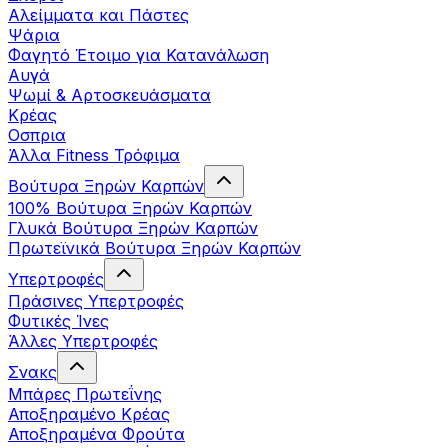
Αλείμματα και Πάστες
Ψάρια
Φαγητό Έτοιμο για Κατανάλωση
Αυγά
Ψωμί & Αρτοσκευάσματα
Κρέας
Οσπρια
Άλλα Fitness Τρόφιμα
Βούτυρα Ξηρών Καρπών
100% Βούτυρα Ξηρών Καρπών
Γλυκά Βούτυρα Ξηρών Καρπών
Πρωτεϊνικά Βούτυρα Ξηρών Καρπών
Υπερτροφές
Πράσινες Υπερτροφές
Φυτικές Ίνες
Άλλες Υπερτροφές
Σνακς
Μπάρες Πρωτεΐνης
Αποξηραμένο Κρέας
Αποξηραμένα Φρούτα