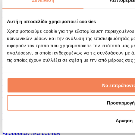
Συναίνεση
Λεπτομέρει
Εργαλεία μασάζ
Κύλινδροι Αφρού & Εξοπλισμός Μασάζ
Άλλα Βοηθήματα Αποκατάστασης
Αυτή η ιστοσελίδα χρησιμοποιεί cookies
Τσάντες & σακίδια πλάτης
Τσάντες τροφίμων & αξεσουάρ
Χρησιμοποιούμε cookie για την εξατομίκευση περιεχομένου
Σάκοι Γυμναστικής
κοινωνικών μέσων και την ανάλυση της επισκεψιμότητάς μ
Σακίδια πλάτης
αφορούν τον τρόπο που χρησιμοποιείτε τον ιστότοπό μας μ
Αξεσουάρ με βάση τη δραστηριότητα
αναλύσεων, οι οποίοι ενδεχομένως να τις συνδυάσουν με 
Tρέξιμο
τις οποίες έχουν συλλέξει σε σχέση με την από μέρους σας
Αθλήματα πάλης
Ποδηλασία
Γιόγκα & Πιλάτες
Κρυοθεραπεία
Να επιτρέποντα
Κολύμβηση
Πεζοπορία
Προσαρμογή
Biohacking
Θεραπεία με Κόκκινο Φως
Φίλτρα και Δοχεία Νερού
Άρνηση
Βιώσιμο Σπίτι
Απορρυπαντικά ρούχων