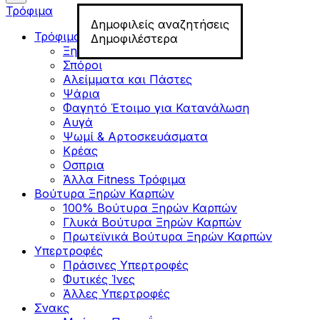
Τρόφιμα
Δημοφιλείς αναζητήσεις
Τρόφιμα για Fitness
Δημοφιλέστερα
Ξηροί Καρποί
Σπόροι
Αλείμματα και Πάστες
Ψάρια
Φαγητό Έτοιμο για Κατανάλωση
Αυγά
Ψωμί & Αρτοσκευάσματα
Κρέας
Οσπρια
Άλλα Fitness Τρόφιμα
Βούτυρα Ξηρών Καρπών
100% Βούτυρα Ξηρών Καρπών
Γλυκά Βούτυρα Ξηρών Καρπών
Πρωτεϊνικά Βούτυρα Ξηρών Καρπών
Υπερτροφές
Πράσινες Υπερτροφές
Φυτικές Ίνες
Άλλες Υπερτροφές
Σνακς