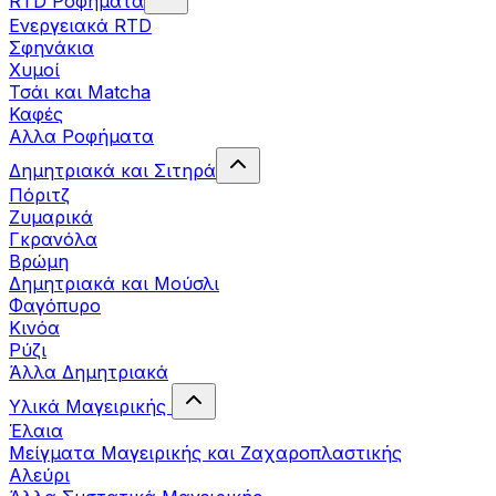
RTD Ροφήματα
Ενεργειακά RTD
Σφηνάκια
Χυμοί
Τσάι και Matcha
Καφές
Αλλα Ροφήματα
Δημητριακά και Σιτηρά
Πόριτζ
Ζυμαρικά
Γκρανόλα
Βρώμη
Δημητριακά και Μούσλι
Φαγόπυρο
Κινόα
Ρύζι
Άλλα Δημητριακά
Υλικά Μαγειρικής
Έλαια
Μείγματα Μαγειρικής και Ζαχαροπλαστικής
Αλεύρι