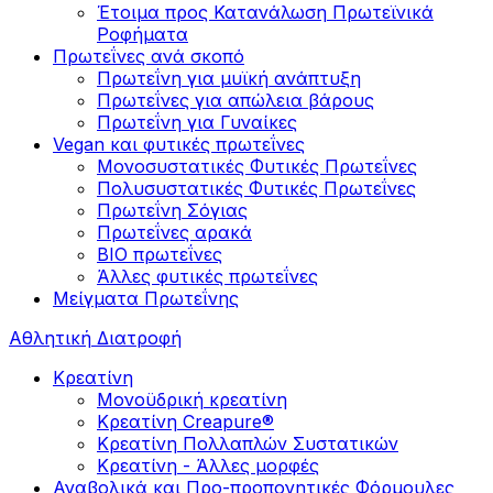
Έτοιμα προς Κατανάλωση Πρωτεϊνικά
Ροφήματα
Πρωτεΐνες ανά σκοπό
Πρωτεΐνη για μυϊκή ανάπτυξη
Πρωτεΐνες για απώλεια βάρους
Πρωτεΐνη για Γυναίκες
Vegan και φυτικές πρωτεΐνες
Μονοσυστατικές Φυτικές Πρωτεΐνες
Πολυσυστατικές Φυτικές Πρωτεΐνες
Πρωτεΐνη Σόγιας
Πρωτεΐνες αρακά
ΒIO πρωτεΐνες
Άλλες φυτικές πρωτεΐνες
Μείγματα Πρωτεΐνης
Αθλητική Διατροφή
Κρεατίνη
Μονοϋδρική κρεατίνη
Κρεατίνη Creapure®
Κρεατίνη Πολλαπλών Συστατικών
Κρεατίνη - Άλλες μορφές
Αναβολικά και Προ-προπονητικές Φόρμουλες