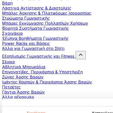
Βάρη
Λάστιχα Αντίστασης & Διαστολείς
Μπάλες Άσκησης & Πλατφόρμες Ισορροπίας
Στρώματα Γυμναστικής
Μπάρες Εκγύμνασης Πολλαπλών Χρήσεων
Φορητά Συστήματα Γυμναστικής
Σχοινάκια
Έξυπνα Βοηθήματα Γυμναστικής
Power Racks και Βάσεις
Άλλα για Γυμναστική στο Σπίτι
Εξοπλισμός Γυμναστικής και Fitness
Σέικερ
Αθλητικά Μπουκάλια
Επιγονατίδες, Περικάρπια & Υποστήριξη
Ζώνες Άρσης Βαρών
Ιμάντες Καρπών & Περικάρπια Άρσης Βαρών
Πετσέτες
Γάντια Άρσης Βαρών
Άλλα αξεσουάρ
Βοηθήματα- αποκατάστασης
Πιστόλια μασάζ