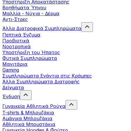
Yποστήριξη Αποκατάστασης
Βοηθήματα Ύπνου
Μαλλία - Νύχια - Δέρμα
Αντι-Στρες
Άλλα Διατροφικά Συμπληρώματα
Πεπτικά Ένζυμα
Προβιοτικά
Νοοτροπικά
Υποστήριξη του Ήπατος
Φυτικά Συμπληρώματα
Μανιτάρια
Gaming
Συμπληρώματα Ενάντια στις Κράμπες
Άλλα Συμπληρώματα Διατροφής
Δείγματα
Ένδυση
Γυναικεία Αθλητικά Ρούχα
T-shirts & Μπλουζάκια
Αμάνικα Μπλουζάκια
Aθλητικά Μπουστάκια
Γυναικεία Hoodies & Φούτερ