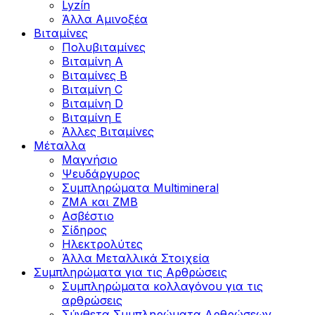
Lyzín
Άλλα Αμινοξέα
Βιταμίνες
Πολυβιταμίνες
Βιταμίνη Α
Βιταμίνες Β
Βιταμίνη C
Βιταμίνη D
Βιταμίνη Ε
Άλλες Βιταμίνες
Μέταλλα
Μαγνήσιο
Ψευδάργυρος
Συμπληρώματα Multimineral
ZMA και ZMB
Ασβέστιο
Σίδηρος
Ηλεκτρολύτες
Άλλα Mεταλλικά Στοιχεία
Συμπληρώματα για τις Αρθρώσεις
Συμπληρώματα κολλαγόνου για τις
αρθρώσεις
Σύνθετα Συμπληρώματα Αρθρώσεων