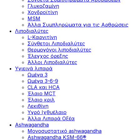
Γλυκοζαμίνη
Χονδροϊτίνη
MSM
Άλλα Συμπληρώματα για τις Αρθρώσεις
Λιποδιαλύτες
L-Kαρνιτίνη
Σύνθετοι Λιποδιαλύτες
Θερμογόνοι λιποδιαλύτες
Έλεγχος όρεξης
Άλλοι Λιποδιαλύτες
Υγιεινά λιπαρά
Ωμέγα 3
Ωμέγα 3-6-9
CLA και HCA
Έλαιο MCT
Έλαιο κριλ
Λεκιθίνη
Υγρό Ιχθυέλαιο
Άλλα Λιπαρά Οξέα
Ashwagandha
Μονοσυστατικό ashwagandha
Ashwagandha KSM-66®