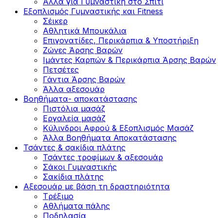
Άλλα για Γυμναστική στο Σπίτι
Εξοπλισμός Γυμναστικής και Fitness
Σέικερ
Αθλητικά Μπουκάλια
Επιγονατίδες, Περικάρπια & Υποστήριξη
Ζώνες Άρσης Βαρών
Ιμάντες Καρπών & Περικάρπια Άρσης Βαρών
Πετσέτες
Γάντια Άρσης Βαρών
Άλλα αξεσουάρ
Βοηθήματα- αποκατάστασης
Πιστόλια μασάζ
Εργαλεία μασάζ
Κύλινδροι Αφρού & Εξοπλισμός Μασάζ
Άλλα Βοηθήματα Αποκατάστασης
Τσάντες & σακίδια πλάτης
Τσάντες τροφίμων & αξεσουάρ
Σάκοι Γυμναστικής
Σακίδια πλάτης
Αξεσουάρ με βάση τη δραστηριότητα
Tρέξιμο
Αθλήματα πάλης
Ποδηλασία