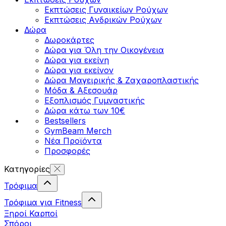
Εκπτώσεις Γυναικείων Ρούχων
Εκπτώσεις Aνδρικών Ρούχων
Δώρα
Δωροκάρτες
Δώρα για Όλη την Οικογένεια
Δώρα για εκείνη
Δώρα για εκείνον
Δώρα Μαγειρικής & Ζαχαροπλαστικής
Μόδα & Αξεσουάρ
Εξοπλισμός Γυμναστικής
Δώρα κάτω των 10€
Bestsellers
GymBeam Merch
Νέα Προϊόντα
Προσφορές
Κατηγορίες
Τρόφιμα
Τρόφιμα για Fitness
Ξηροί Καρποί
Σπόροι