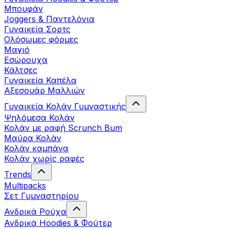
Μπουφάν
Joggers & Παντελόνια
Γυναικεία Σορτς
Ολόσωμες φόρμες
Μαγιό
Εσώρουχα
Κάλτσες
Γυναικεία Καπέλα
Αξεσουάρ Μαλλιών
Γυναικεία Κολάν Γυμναστικής
Ψηλόμεσα Κολάν
Κολάν με ραφή Scrunch Bum
Μαύρα Κολάν
Κολάν καμπάνα
Κολάν χωρίς ραφές
Trends
Multipacks
Σετ Γυμναστηρίου
Ανδρικά Ρούχα
Ανδρικά Hoodies & Φούτερ