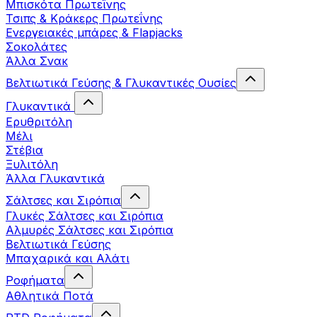
Μπισκότα Πρωτεΐνης
Τσιπς & Kράκερς Πρωτεΐνης
Ενεργειακές μπάρες & Flapjacks
Σοκολάτες
Άλλα Σνακ
Βελτιωτικά Γεύσης & Γλυκαντικές Ουσίες
Γλυκαντικά
Ερυθριτόλη
Μέλι
Στέβια
Ξυλιτόλη
Άλλα Γλυκαντικά
Σάλτσες και Σιρόπια
Γλυκές Σάλτσες και Σιρόπια
Αλμυρές Σάλτσες και Σιρόπια
Bελτιωτικά Γεύσης
Μπαχαρικά και Αλάτι
Ροφήματα
Αθλητικά Ποτά