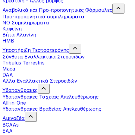
Κρεατίνη - Άλλες μορφές
Αναβολικά και Προ-προπονητικές Φόρμουλες
Προ-προπονητικά συμπληρώματα
ΝΟ Συμπληρώματα
Καφεΐνη
Βήτα Αλανίνη
HMB
Υποστήριξη Τεστοστερόνης
Σύνθετα Εναλλακτικά Στεροειδών
Tribulus Terrestris
Maca
DAA
Άλλα Εναλλακτικά Στεροειδών
Υδατάνθρακες
Υδατάνθρακες Ταχείας Απελευθέρωσης
All-in-One
Υδατάνθρακες Βραδείας Απελευθέρωσης
Αμινοξέα
BCAAs
EAA