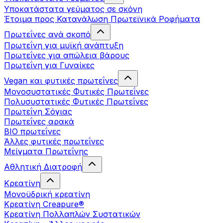
Υποκατάστατα γεύματος σε σκόνη
Έτοιμα προς Κατανάλωση Πρωτεϊνικά Ροφήματα
Πρωτεΐνες ανά σκοπό
Πρωτεΐνη για μυϊκή ανάπτυξη
Πρωτεΐνες για απώλεια βάρους
Πρωτεΐνη για Γυναίκες
Vegan και φυτικές πρωτεΐνες
Μονοσυστατικές Φυτικές Πρωτεΐνες
Πολυσυστατικές Φυτικές Πρωτεΐνες
Πρωτεΐνη Σόγιας
Πρωτεΐνες αρακά
ΒIO πρωτεΐνες
Άλλες φυτικές πρωτεΐνες
Μείγματα Πρωτεΐνης
Αθλητική Διατροφή
Κρεατίνη
Μονοϋδρική κρεατίνη
Κρεατίνη Creapure®
Κρεατίνη Πολλαπλών Συστατικών