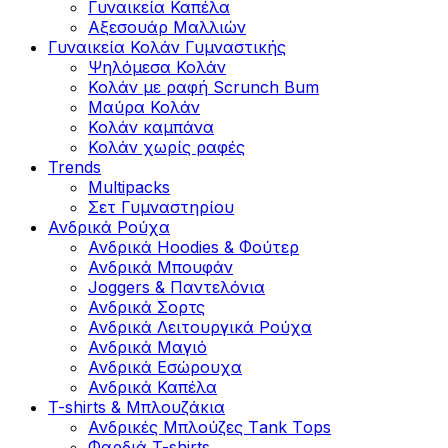
Γυναικεία Καπέλα
Αξεσουάρ Μαλλιών
Γυναικεία Κολάν Γυμναστικής
Ψηλόμεσα Κολάν
Κολάν με ραφή Scrunch Bum
Μαύρα Κολάν
Κολάν καμπάνα
Κολάν χωρίς ραφές
Trends
Multipacks
Σετ Γυμναστηρίου
Ανδρικά Ρούχα
Ανδρικά Hoodies & Φούτερ
Ανδρικά Μπουφάν
Joggers & Παντελόνια
Ανδρικά Σορτς
Ανδρικά Λειτουργικά Ρούχα
Ανδρικά Μαγιό
Ανδρικά Εσώρουχα
Ανδρικά Καπέλα
T-shirts & Μπλουζάκια
Ανδρικές Mπλούζες Τank Τops
Φαρδιά T-shirts