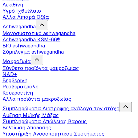
Λεκιθίνη
Υγρό Ιχθυέλαιο
Άλλα Λιπαρά Οξέα
Ashwagandha
Μονοσυστατικό ashwagandha
Ashwagandha KSM-66®
BIO ashwagandha
Σύμπλεγμα ashwagandha
Μακροζωία
Σύνθετα προϊόντα μακροζωίας
NAD+
Βερβερίνη
Ρεσβερατρόλη
Κουερσετίνη
Άλλα προϊόντα μακροζωίας
Συμπληρώματα Διατροφής ανάλογα τον στόχο
Αύξηση Μυϊκής Μάζας
Συμπληρώματα Aπώλειας Βάρους
Βελτίωση Απόδοσης
Υποστήριξη Ανοσοποιητικού Συστήματος