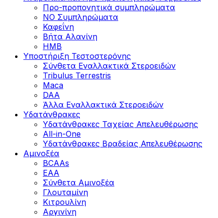
Προ-προπονητικά συμπληρώματα
ΝΟ Συμπληρώματα
Καφεΐνη
Βήτα Αλανίνη
HMB
Υποστήριξη Τεστοστερόνης
Σύνθετα Εναλλακτικά Στεροειδών
Tribulus Terrestris
Maca
DAA
Άλλα Εναλλακτικά Στεροειδών
Υδατάνθρακες
Υδατάνθρακες Ταχείας Απελευθέρωσης
All-in-One
Υδατάνθρακες Βραδείας Απελευθέρωσης
Αμινοξέα
BCAAs
EAA
Σύνθετα Αμινοξέα
Γλουταμίνη
Κιτρουλίνη
Αργινίνη