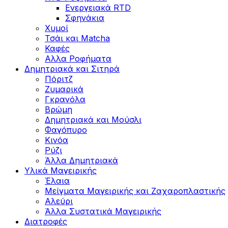
Ενεργειακά RTD
Σφηνάκια
Χυμοί
Τσάι και Matcha
Καφές
Αλλα Ροφήματα
Δημητριακά και Σιτηρά
Πόριτζ
Ζυμαρικά
Γκρανόλα
Βρώμη
Δημητριακά και Μούσλι
Φαγόπυρο
Κινόα
Ρύζι
Άλλα Δημητριακά
Υλικά Μαγειρικής
Έλαια
Μείγματα Μαγειρικής και Ζαχαροπλαστικής
Αλεύρι
Άλλα Συστατικά Μαγειρικής
Διατροφές