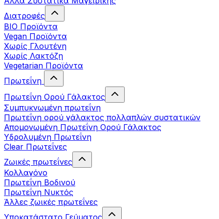
Άλλα Συστατικά Μαγειρικής
Διατροφές
BIO Προϊόντα
Vegan Προϊόντα
Χωρίς Γλουτένη
Χωρίς Λακτόζη
Vegetarian Προϊόντα
Πρωτεΐνη
Πρωτεΐνη Ορού Γάλακτος
Συμπυκνωμένη πρωτεΐνη
Πρωτεΐνη ορού γάλακτος πολλαπλών συστατικών
Απομονωμένη Πρωτεΐνη Ορού Γάλακτος
Υδρολυμένη Πρωτεΐνη
Clear Πρωτεΐνες
Ζωικές πρωτεΐνες
Κολλαγόνο
Πρωτεΐνη Βοδινού
Πρωτεΐνη Νυκτός
Άλλες ζωικές πρωτεΐνες
Υποκατάστατο Γεύματος