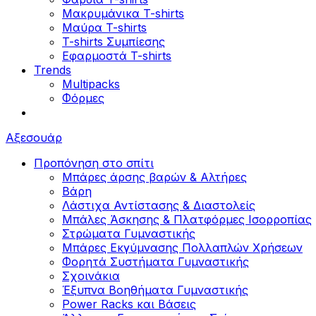
Μακρυμάνικα T-shirts
Μαύρα T-shirts
T-shirts Συμπίεσης
Εφαρμοστά T-shirts
Trends
Multipacks
Φόρμες
Αξεσουάρ
Προπόνηση στο σπίτι
Μπάρες άρσης βαρών & Αλτήρες
Βάρη
Λάστιχα Αντίστασης & Διαστολείς
Μπάλες Άσκησης & Πλατφόρμες Ισορροπίας
Στρώματα Γυμναστικής
Μπάρες Εκγύμνασης Πολλαπλών Χρήσεων
Φορητά Συστήματα Γυμναστικής
Σχοινάκια
Έξυπνα Βοηθήματα Γυμναστικής
Power Racks και Βάσεις