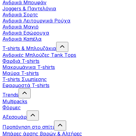
Ανδρικά Μπουφάν
Joggers & Παντελόνια
Ανδρικά Σορτς
Ανδρικά Λειτουργικά Ρούχα
Ανδρικά Μαγιό
Ανδρικά Εσώρουχα
Ανδρικά Καπέλα
T-shirts & Μπλουζάκια
Ανδρικές Mπλούζες Τank Τops
Φαρδιά T-shirts
Μακρυμάνικα T-shirts
Μαύρα T-shirts
T-shirts Συμπίεσης
Εφαρμοστά T-shirts
Trends
Multipacks
Φόρμες
Αξεσουάρ
Προπόνηση στο σπίτι
Μπάρες άρσης βαρών & Αλτήρες