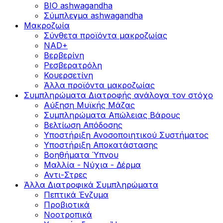
BIO ashwagandha
Σύμπλεγμα ashwagandha
Μακροζωία
Σύνθετα προϊόντα μακροζωίας
NAD+
Βερβερίνη
Ρεσβερατρόλη
Κουερσετίνη
Άλλα προϊόντα μακροζωίας
Συμπληρώματα Διατροφής ανάλογα τον στόχο
Αύξηση Μυϊκής Μάζας
Συμπληρώματα Aπώλειας Βάρους
Βελτίωση Απόδοσης
Υποστήριξη Ανοσοποιητικού Συστήματος
Yποστήριξη Αποκατάστασης
Βοηθήματα Ύπνου
Μαλλία - Νύχια - Δέρμα
Αντι-Στρες
Άλλα Διατροφικά Συμπληρώματα
Πεπτικά Ένζυμα
Προβιοτικά
Νοοτροπικά