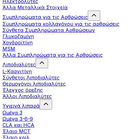
Ηλεκτρολύτες
Άλλα Mεταλλικά Στοιχεία
Συμπληρώματα για τις Αρθρώσεις
Συμπληρώματα κολλαγόνου για τις αρθρώσεις
Σύνθετα Συμπληρώματα Αρθρώσεων
Γλυκοζαμίνη
Χονδροϊτίνη
MSM
Άλλα Συμπληρώματα για τις Αρθρώσεις
Λιποδιαλύτες
L-Kαρνιτίνη
Σύνθετοι Λιποδιαλύτες
Θερμογόνοι λιποδιαλύτες
Έλεγχος όρεξης
Άλλοι Λιποδιαλύτες
Υγιεινά λιπαρά
Ωμέγα 3
Ωμέγα 3-6-9
CLA και HCA
Έλαιο MCT
Έλαιο κριλ