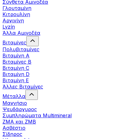
Σύνθετα Αμινοξέα
Γλουταμίνη
Κιτρουλίνη
Αργινίνη
Lyzín
Άλλα Αμινοξέα
Βιταμίνες
Πολυβιταμίνες
Βιταμίνη Α
Βιταμίνες Β
Βιταμίνη C
Βιταμίνη D
Βιταμίνη Ε
Άλλες Βιταμίνες
Μέταλλα
Μαγνήσιο
Ψευδάργυρος
Συμπληρώματα Multimineral
ZMA και ZMB
Ασβέστιο
Σίδηρος