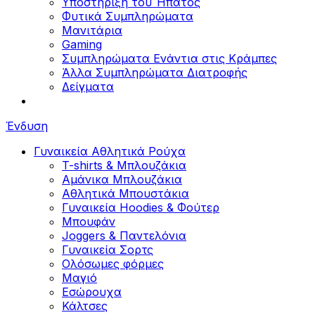
Υποστήριξη του Ήπατος
Φυτικά Συμπληρώματα
Μανιτάρια
Gaming
Συμπληρώματα Ενάντια στις Κράμπες
Άλλα Συμπληρώματα Διατροφής
Δείγματα
Ένδυση
Γυναικεία Αθλητικά Ρούχα
T-shirts & Μπλουζάκια
Αμάνικα Μπλουζάκια
Aθλητικά Μπουστάκια
Γυναικεία Hoodies & Φούτερ
Μπουφάν
Joggers & Παντελόνια
Γυναικεία Σορτς
Ολόσωμες φόρμες
Μαγιό
Εσώρουχα
Κάλτσες