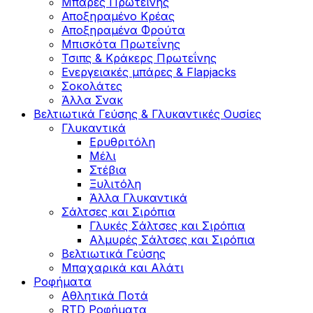
Μπάρες Πρωτεΐνης
Αποξηραμένο Κρέας
Αποξηραμένα Φρούτα
Μπισκότα Πρωτεΐνης
Τσιπς & Kράκερς Πρωτεΐνης
Ενεργειακές μπάρες & Flapjacks
Σοκολάτες
Άλλα Σνακ
Βελτιωτικά Γεύσης & Γλυκαντικές Ουσίες
Γλυκαντικά
Ερυθριτόλη
Μέλι
Στέβια
Ξυλιτόλη
Άλλα Γλυκαντικά
Σάλτσες και Σιρόπια
Γλυκές Σάλτσες και Σιρόπια
Αλμυρές Σάλτσες και Σιρόπια
Bελτιωτικά Γεύσης
Μπαχαρικά και Αλάτι
Ροφήματα
Αθλητικά Ποτά
RTD Ροφήματα