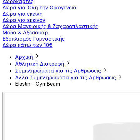
Δωροκάρτες
Δώρα για Όλη την Οικογένεια
Δώρα για εκείνη
Δώρα για εκείνον
Δώρα Μαγειρικής & Ζαχαροπλαστικής
Μόδα & Αξεσουάρ
Εξοπλισμός Γυμναστικής
Δώρα κάτω των 10€
Αρχική
Αθλητική Διατροφή
Συμπληρώματα για τις Αρθρώσεις
Άλλα Συμπληρώματα για τις Αρθρώσεις
Elastin - GymBeam