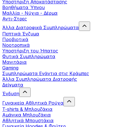
Yποστήριξη Αποκατάστασης
Βοηθήματα Ύπνου
Μαλλία - Νύχια - Δέρμα
Αντι-Στρες
Άλλα Διατροφικά Συμπληρώματα
Πεπτικά Ένζυμα
Προβιοτικά
Νοοτροπικά
Υποστήριξη του Ήπατος
Φυτικά Συμπληρώματα
Μανιτάρια
Gaming
Συμπληρώματα Ενάντια στις Κράμπες
Άλλα Συμπληρώματα Διατροφής
Δείγματα
Ένδυση
Γυναικεία Αθλητικά Ρούχα
T-shirts & Μπλουζάκια
Αμάνικα Μπλουζάκια
Aθλητικά Μπουστάκια
Γυναικεία Hoodies & Φούτερ