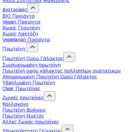
Άλλα Συστατικά Μαγειρικής
Διατροφές
BIO Προϊόντα
Vegan Προϊόντα
Χωρίς Γλουτένη
Χωρίς Λακτόζη
Vegetarian Προϊόντα
Πρωτεΐνη
Πρωτεΐνη Ορού Γάλακτος
Συμπυκνωμένη πρωτεΐνη
Πρωτεΐνη ορού γάλακτος πολλαπλών συστατικών
Απομονωμένη Πρωτεΐνη Ορού Γάλακτος
Υδρολυμένη Πρωτεΐνη
Clear Πρωτεΐνες
Ζωικές πρωτεΐνες
Κολλαγόνο
Πρωτεΐνη Βοδινού
Πρωτεΐνη Νυκτός
Άλλες ζωικές πρωτεΐνες
Υποκατάστατο Γεύματος