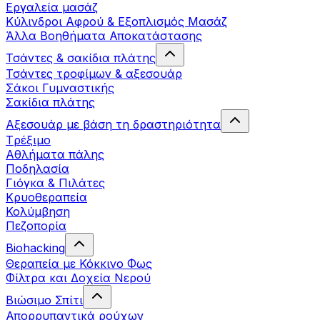
Εργαλεία μασάζ
Κύλινδροι Αφρού & Εξοπλισμός Μασάζ
Άλλα Βοηθήματα Αποκατάστασης
Τσάντες & σακίδια πλάτης
Τσάντες τροφίμων & αξεσουάρ
Σάκοι Γυμναστικής
Σακίδια πλάτης
Αξεσουάρ με βάση τη δραστηριότητα
Tρέξιμο
Αθλήματα πάλης
Ποδηλασία
Γιόγκα & Πιλάτες
Κρυοθεραπεία
Κολύμβηση
Πεζοπορία
Biohacking
Θεραπεία με Κόκκινο Φως
Φίλτρα και Δοχεία Νερού
Βιώσιμο Σπίτι
Απορρυπαντικά ρούχων