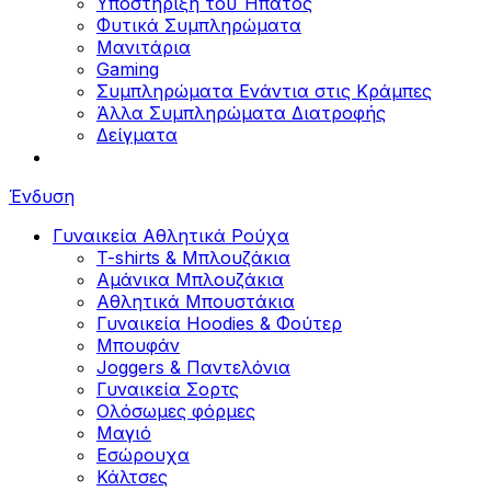
Υποστήριξη του Ήπατος
Φυτικά Συμπληρώματα
Μανιτάρια
Gaming
Συμπληρώματα Ενάντια στις Κράμπες
Άλλα Συμπληρώματα Διατροφής
Δείγματα
Ένδυση
Γυναικεία Αθλητικά Ρούχα
T-shirts & Μπλουζάκια
Αμάνικα Μπλουζάκια
Aθλητικά Μπουστάκια
Γυναικεία Hoodies & Φούτερ
Μπουφάν
Joggers & Παντελόνια
Γυναικεία Σορτς
Ολόσωμες φόρμες
Μαγιό
Εσώρουχα
Κάλτσες