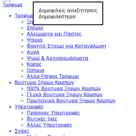
Τρόφιμα
Δημοφιλείς αναζητήσεις
Τρόφιμα για Fitness
Δημοφιλέστερα
Ξηροί Καρποί
Σπόροι
Αλείμματα και Πάστες
Ψάρια
Φαγητό Έτοιμο για Κατανάλωση
Αυγά
Ψωμί & Αρτοσκευάσματα
Κρέας
Οσπρια
Άλλα Fitness Τρόφιμα
Βούτυρα Ξηρών Καρπών
100% Βούτυρα Ξηρών Καρπών
Γλυκά Βούτυρα Ξηρών Καρπών
Πρωτεϊνικά Βούτυρα Ξηρών Καρπών
Υπερτροφές
Πράσινες Υπερτροφές
Φυτικές Ίνες
Άλλες Υπερτροφές
Σνακς