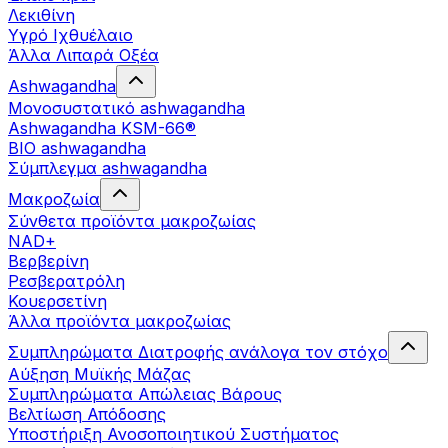
Λεκιθίνη
Υγρό Ιχθυέλαιο
Άλλα Λιπαρά Οξέα
Ashwagandha
Μονοσυστατικό ashwagandha
Ashwagandha KSM-66®
BIO ashwagandha
Σύμπλεγμα ashwagandha
Μακροζωία
Σύνθετα προϊόντα μακροζωίας
NAD+
Βερβερίνη
Ρεσβερατρόλη
Κουερσετίνη
Άλλα προϊόντα μακροζωίας
Συμπληρώματα Διατροφής ανάλογα τον στόχο
Αύξηση Μυϊκής Μάζας
Συμπληρώματα Aπώλειας Βάρους
Βελτίωση Απόδοσης
Υποστήριξη Ανοσοποιητικού Συστήματος