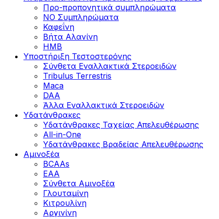
Προ-προπονητικά συμπληρώματα
ΝΟ Συμπληρώματα
Καφεΐνη
Βήτα Αλανίνη
HMB
Υποστήριξη Τεστοστερόνης
Σύνθετα Εναλλακτικά Στεροειδών
Tribulus Terrestris
Maca
DAA
Άλλα Εναλλακτικά Στεροειδών
Υδατάνθρακες
Υδατάνθρακες Ταχείας Απελευθέρωσης
All-in-One
Υδατάνθρακες Βραδείας Απελευθέρωσης
Αμινοξέα
BCAAs
EAA
Σύνθετα Αμινοξέα
Γλουταμίνη
Κιτρουλίνη
Αργινίνη