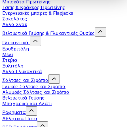
Μπισκότα Πρωτεΐνης
Τσιπς & Kράκερς Πρωτεΐνης
Ενεργειακές μπάρες & Flapjacks
Σοκολάτες
Άλλα Σνακ
Βελτιωτικά Γεύσης & Γλυκαντικές Ουσίες
Γλυκαντικά
Ερυθριτόλη
Μέλι
Στέβια
Ξυλιτόλη
Άλλα Γλυκαντικά
Σάλτσες και Σιρόπια
Γλυκές Σάλτσες και Σιρόπια
Αλμυρές Σάλτσες και Σιρόπια
Bελτιωτικά Γεύσης
Μπαχαρικά και Αλάτι
Ροφήματα
Αθλητικά Ποτά