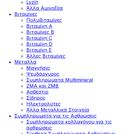
Lyzín
Άλλα Αμινοξέα
Βιταμίνες
Πολυβιταμίνες
Βιταμίνη Α
Βιταμίνες Β
Βιταμίνη C
Βιταμίνη D
Βιταμίνη Ε
Άλλες Βιταμίνες
Μέταλλα
Μαγνήσιο
Ψευδάργυρος
Συμπληρώματα Multimineral
ZMA και ZMB
Ασβέστιο
Σίδηρος
Ηλεκτρολύτες
Άλλα Mεταλλικά Στοιχεία
Συμπληρώματα για τις Αρθρώσεις
Συμπληρώματα κολλαγόνου για τις
αρθρώσεις
Σύνθετα Συμπληρώματα Αρθρώσεων