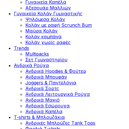
Γυναικεία Καπέλα
Αξεσουάρ Μαλλιών
Γυναικεία Κολάν Γυμναστικής
Ψηλόμεσα Κολάν
Κολάν με ραφή Scrunch Bum
Μαύρα Κολάν
Κολάν καμπάνα
Κολάν χωρίς ραφές
Trends
Multipacks
Σετ Γυμναστηρίου
Ανδρικά Ρούχα
Ανδρικά Hoodies & Φούτερ
Ανδρικά Μπουφάν
Joggers & Παντελόνια
Ανδρικά Σορτς
Ανδρικά Λειτουργικά Ρούχα
Ανδρικά Μαγιό
Ανδρικά Εσώρουχα
Ανδρικά Καπέλα
T-shirts & Μπλουζάκια
Ανδρικές Mπλούζες Τank Τops
Φαρδιά T-shirts