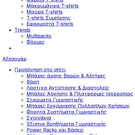
Μακρυμάνικα T-shirts
Μαύρα T-shirts
T-shirts Συμπίεσης
Εφαρμοστά T-shirts
Trends
Multipacks
Φόρμες
Αξεσουάρ
Προπόνηση στο σπίτι
Μπάρες άρσης βαρών & Αλτήρες
Βάρη
Λάστιχα Αντίστασης & Διαστολείς
Μπάλες Άσκησης & Πλατφόρμες Ισορροπίας
Στρώματα Γυμναστικής
Μπάρες Εκγύμνασης Πολλαπλών Χρήσεων
Φορητά Συστήματα Γυμναστικής
Σχοινάκια
Έξυπνα Βοηθήματα Γυμναστικής
Power Racks και Βάσεις