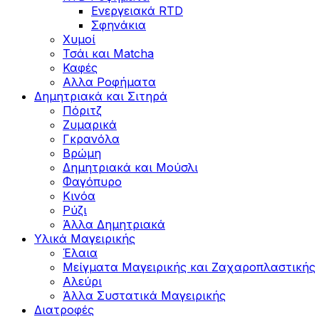
Ενεργειακά RTD
Σφηνάκια
Χυμοί
Τσάι και Matcha
Καφές
Αλλα Ροφήματα
Δημητριακά και Σιτηρά
Πόριτζ
Ζυμαρικά
Γκρανόλα
Βρώμη
Δημητριακά και Μούσλι
Φαγόπυρο
Κινόα
Ρύζι
Άλλα Δημητριακά
Υλικά Μαγειρικής
Έλαια
Μείγματα Μαγειρικής και Ζαχαροπλαστικής
Αλεύρι
Άλλα Συστατικά Μαγειρικής
Διατροφές