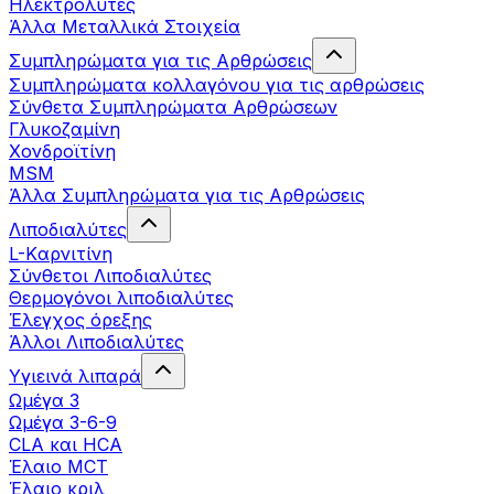
Ηλεκτρολύτες
Άλλα Mεταλλικά Στοιχεία
Συμπληρώματα για τις Αρθρώσεις
Συμπληρώματα κολλαγόνου για τις αρθρώσεις
Σύνθετα Συμπληρώματα Αρθρώσεων
Γλυκοζαμίνη
Χονδροϊτίνη
MSM
Άλλα Συμπληρώματα για τις Αρθρώσεις
Λιποδιαλύτες
L-Kαρνιτίνη
Σύνθετοι Λιποδιαλύτες
Θερμογόνοι λιποδιαλύτες
Έλεγχος όρεξης
Άλλοι Λιποδιαλύτες
Υγιεινά λιπαρά
Ωμέγα 3
Ωμέγα 3-6-9
CLA και HCA
Έλαιο MCT
Έλαιο κριλ