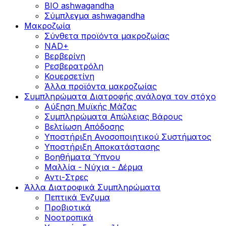
BIO ashwagandha
Σύμπλεγμα ashwagandha
Μακροζωία
Σύνθετα προϊόντα μακροζωίας
NAD+
Βερβερίνη
Ρεσβερατρόλη
Κουερσετίνη
Άλλα προϊόντα μακροζωίας
Συμπληρώματα Διατροφής ανάλογα τον στόχο
Αύξηση Μυϊκής Μάζας
Συμπληρώματα Aπώλειας Βάρους
Βελτίωση Απόδοσης
Υποστήριξη Ανοσοποιητικού Συστήματος
Yποστήριξη Αποκατάστασης
Βοηθήματα Ύπνου
Μαλλία - Νύχια - Δέρμα
Αντι-Στρες
Άλλα Διατροφικά Συμπληρώματα
Πεπτικά Ένζυμα
Προβιοτικά
Νοοτροπικά