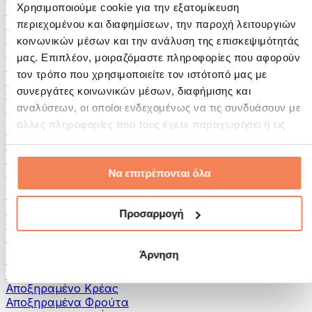
Χρησιμοποιούμε cookie για την εξατομίκευση
Αλείμματα και Πάστες
Ψάρια
περιεχομένου και διαφημίσεων, την παροχή λειτουργιών
Φαγητό Έτοιμο για Κατανάλωση
κοινωνικών μέσων και την ανάλυση της επισκεψιμότητάς
Αυγά
μας. Επιπλέον, μοιραζόμαστε πληροφορίες που αφορούν
Ψωμί & Αρτοσκευάσματα
τον τρόπο που χρησιμοποιείτε τον ιστότοπό μας με
Κρέας
συνεργάτες κοινωνικών μέσων, διαφήμισης και
Οσπρια
Άλλα Fitness Τρόφιμα
αναλύσεων, οι οποίοι ενδεχομένως να τις συνδυάσουν με
άλλες πληροφορίες που τους έχετε παραχωρήσει ή τις
Βούτυρα Ξηρών Καρπών
οποίες έχουν συλλέξει σε σχέση με την από μέρους σας
100% Βούτυρα Ξηρών Καρπών
χρήση των υπηρεσιών τους.
Γλυκά Βούτυρα Ξηρών Καρπών
Πρωτεϊνικά Βούτυρα Ξηρών Καρπών
Να επιτρέπονται όλα
Υπερτροφές
Πράσινες Υπερτροφές
Προσαρμογή
Φυτικές Ίνες
Άλλες Υπερτροφές
Άρνηση
Σνακς
Μπάρες Πρωτεΐνης
Αποξηραμένο Κρέας
Αποξηραμένα Φρούτα