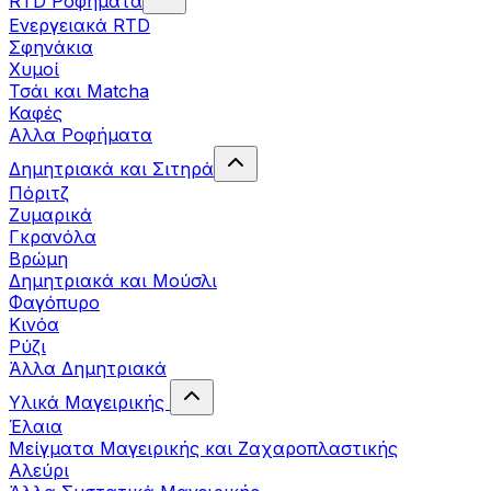
RTD Ροφήματα
Ενεργειακά RTD
Σφηνάκια
Χυμοί
Τσάι και Matcha
Καφές
Αλλα Ροφήματα
Δημητριακά και Σιτηρά
Πόριτζ
Ζυμαρικά
Γκρανόλα
Βρώμη
Δημητριακά και Μούσλι
Φαγόπυρο
Κινόα
Ρύζι
Άλλα Δημητριακά
Υλικά Μαγειρικής
Έλαια
Μείγματα Μαγειρικής και Ζαχαροπλαστικής
Αλεύρι