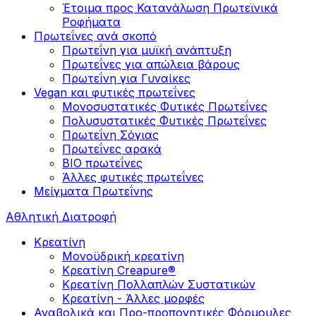
Έτοιμα προς Κατανάλωση Πρωτεϊνικά
Ροφήματα
Πρωτεΐνες ανά σκοπό
Πρωτεΐνη για μυϊκή ανάπτυξη
Πρωτεΐνες για απώλεια βάρους
Πρωτεΐνη για Γυναίκες
Vegan και φυτικές πρωτεΐνες
Μονοσυστατικές Φυτικές Πρωτεΐνες
Πολυσυστατικές Φυτικές Πρωτεΐνες
Πρωτεΐνη Σόγιας
Πρωτεΐνες αρακά
ΒIO πρωτεΐνες
Άλλες φυτικές πρωτεΐνες
Μείγματα Πρωτεΐνης
Αθλητική Διατροφή
Κρεατίνη
Μονοϋδρική κρεατίνη
Κρεατίνη Creapure®
Κρεατίνη Πολλαπλών Συστατικών
Κρεατίνη - Άλλες μορφές
Αναβολικά και Προ-προπονητικές Φόρμουλες