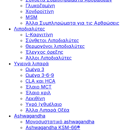
Γλυκοζαμίνη
Χονδροϊτίνη
MSM
Άλλα Συμπληρώματα για τις Αρθρώσεις
Λιποδιαλύτες
L-Kαρνιτίνη
Σύνθετοι Λιποδιαλύτες
Θερμογόνοι λιποδιαλύτες
Έλεγχος όρεξης
Άλλοι Λιποδιαλύτες
Υγιεινά λιπαρά
Ωμέγα 3
Ωμέγα 3-6-9
CLA και HCA
Έλαιο MCT
Έλαιο κριλ
Λεκιθίνη
Υγρό Ιχθυέλαιο
Άλλα Λιπαρά Οξέα
Ashwagandha
Μονοσυστατικό ashwagandha
Ashwagandha KSM-66®