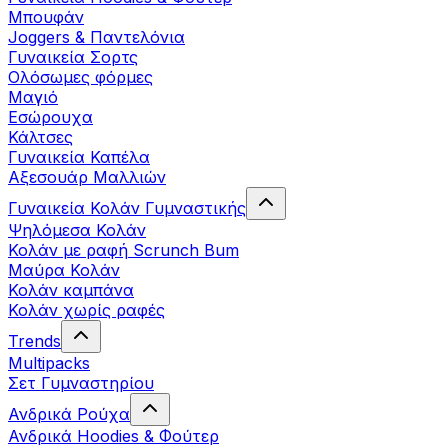
Μπουφάν
Joggers & Παντελόνια
Γυναικεία Σορτς
Ολόσωμες φόρμες
Μαγιό
Εσώρουχα
Κάλτσες
Γυναικεία Καπέλα
Αξεσουάρ Μαλλιών
Γυναικεία Κολάν Γυμναστικής
Ψηλόμεσα Κολάν
Κολάν με ραφή Scrunch Bum
Μαύρα Κολάν
Κολάν καμπάνα
Κολάν χωρίς ραφές
Trends
Multipacks
Σετ Γυμναστηρίου
Ανδρικά Ρούχα
Ανδρικά Hoodies & Φούτερ