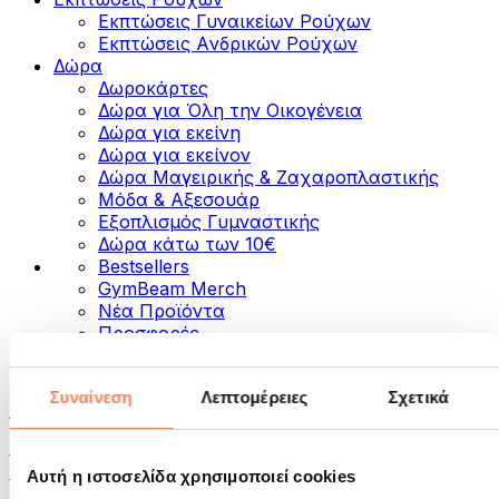
Εκπτώσεις Γυναικείων Ρούχων
Εκπτώσεις Aνδρικών Ρούχων
Δώρα
Δωροκάρτες
Δώρα για Όλη την Οικογένεια
Δώρα για εκείνη
Δώρα για εκείνον
Δώρα Μαγειρικής & Ζαχαροπλαστικής
Μόδα & Αξεσουάρ
Εξοπλισμός Γυμναστικής
Δώρα κάτω των 10€
Bestsellers
GymBeam Merch
Νέα Προϊόντα
Προσφορές
Κατηγορίες
Συναίνεση
Λεπτομέρειες
Σχετικά
Τρόφιμα
Τρόφιμα για Fitness
Ξηροί Καρποί
Αυτή η ιστοσελίδα χρησιμοποιεί cookies
Σπόροι