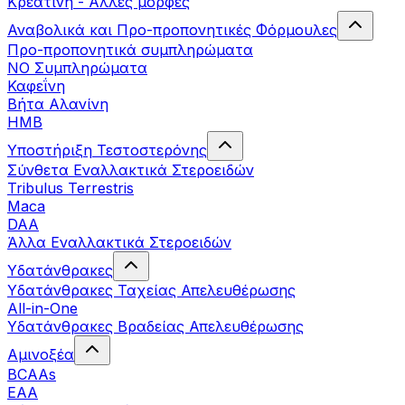
Κρεατίνη - Άλλες μορφές
Αναβολικά και Προ-προπονητικές Φόρμουλες
Προ-προπονητικά συμπληρώματα
ΝΟ Συμπληρώματα
Καφεΐνη
Βήτα Αλανίνη
HMB
Υποστήριξη Τεστοστερόνης
Σύνθετα Εναλλακτικά Στεροειδών
Tribulus Terrestris
Maca
DAA
Άλλα Εναλλακτικά Στεροειδών
Υδατάνθρακες
Υδατάνθρακες Ταχείας Απελευθέρωσης
All-in-One
Υδατάνθρακες Βραδείας Απελευθέρωσης
Αμινοξέα
BCAAs
EAA