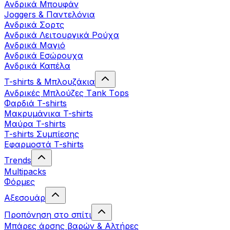
Ανδρικά Μπουφάν
Joggers & Παντελόνια
Ανδρικά Σορτς
Ανδρικά Λειτουργικά Ρούχα
Ανδρικά Μαγιό
Ανδρικά Εσώρουχα
Ανδρικά Καπέλα
T-shirts & Μπλουζάκια
Ανδρικές Mπλούζες Τank Τops
Φαρδιά T-shirts
Μακρυμάνικα T-shirts
Μαύρα T-shirts
T-shirts Συμπίεσης
Εφαρμοστά T-shirts
Trends
Multipacks
Φόρμες
Αξεσουάρ
Προπόνηση στο σπίτι
Μπάρες άρσης βαρών & Αλτήρες