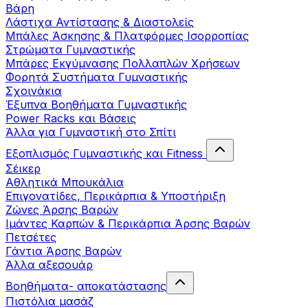
Βάρη
Λάστιχα Αντίστασης & Διαστολείς
Μπάλες Άσκησης & Πλατφόρμες Ισορροπίας
Στρώματα Γυμναστικής
Μπάρες Εκγύμνασης Πολλαπλών Χρήσεων
Φορητά Συστήματα Γυμναστικής
Σχοινάκια
Έξυπνα Βοηθήματα Γυμναστικής
Power Racks και Βάσεις
Άλλα για Γυμναστική στο Σπίτι
Εξοπλισμός Γυμναστικής και Fitness
Σέικερ
Αθλητικά Μπουκάλια
Επιγονατίδες, Περικάρπια & Υποστήριξη
Ζώνες Άρσης Βαρών
Ιμάντες Καρπών & Περικάρπια Άρσης Βαρών
Πετσέτες
Γάντια Άρσης Βαρών
Άλλα αξεσουάρ
Βοηθήματα- αποκατάστασης
Πιστόλια μασάζ