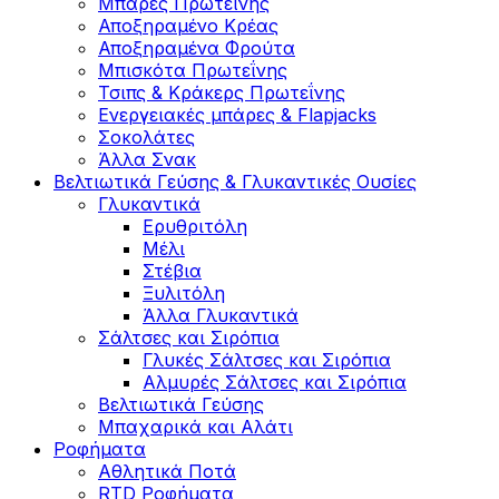
Μπάρες Πρωτεΐνης
Αποξηραμένο Κρέας
Αποξηραμένα Φρούτα
Μπισκότα Πρωτεΐνης
Τσιπς & Kράκερς Πρωτεΐνης
Ενεργειακές μπάρες & Flapjacks
Σοκολάτες
Άλλα Σνακ
Βελτιωτικά Γεύσης & Γλυκαντικές Ουσίες
Γλυκαντικά
Ερυθριτόλη
Μέλι
Στέβια
Ξυλιτόλη
Άλλα Γλυκαντικά
Σάλτσες και Σιρόπια
Γλυκές Σάλτσες και Σιρόπια
Αλμυρές Σάλτσες και Σιρόπια
Bελτιωτικά Γεύσης
Μπαχαρικά και Αλάτι
Ροφήματα
Αθλητικά Ποτά
RTD Ροφήματα