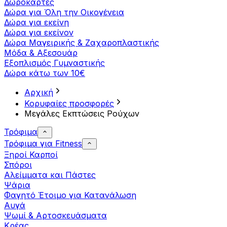
Δωροκάρτες
Δώρα για Όλη την Οικογένεια
Δώρα για εκείνη
Δώρα για εκείνον
Δώρα Μαγειρικής & Ζαχαροπλαστικής
Μόδα & Αξεσουάρ
Εξοπλισμός Γυμναστικής
Δώρα κάτω των 10€
Αρχική
Κορυφαίες προσφορές
Μεγάλες Εκπτώσεις Ρούχων
Τρόφιμα
Τρόφιμα για Fitness
Ξηροί Καρποί
Σπόροι
Αλείμματα και Πάστες
Ψάρια
Φαγητό Έτοιμο για Κατανάλωση
Αυγά
Ψωμί & Αρτοσκευάσματα
Κρέας