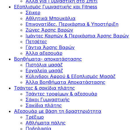
Άλλα για Γυμναστική στο Σπίτι
Εξοπλισμός Γυμναστικής και Fitness
Σέικερ
Αθλητικά Μπουκάλια
Επιγονατίδες, Περικάρπια & Υποστήριξη
Ζώνες Άρσης Βαρών
Ιμάντες Καρπών & Περικάρπια Άρσης Βαρών
Πετσέτες
Γάντια Άρσης Βαρών
Άλλα αξεσουάρ
Βοηθήματα- αποκατάστασης
Πιστόλια μασάζ
Εργαλεία μασάζ
Κύλινδροι Αφρού & Εξοπλισμός Μασάζ
Άλλα Βοηθήματα Αποκατάστασης
Τσάντες & σακίδια πλάτης
Τσάντες τροφίμων & αξεσουάρ
Σάκοι Γυμναστικής
Σακίδια πλάτης
Αξεσουάρ με βάση τη δραστηριότητα
Tρέξιμο
Αθλήματα πάλης
Ποδηλασία