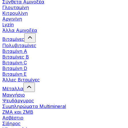
Σύνθετα Αμινοξέα
Γλουταμίνη
Κιτρουλίνη
Αργινίνη
Lyzín
Άλλα Αμινοξέα
Βιταμίνες
Πολυβιταμίνες
Βιταμίνη Α
Βιταμίνες Β
Βιταμίνη C
Βιταμίνη D
Βιταμίνη Ε
Άλλες Βιταμίνες
Μέταλλα
Μαγνήσιο
Ψευδάργυρος
Συμπληρώματα Multimineral
ZMA και ZMB
Ασβέστιο
Σίδηρος