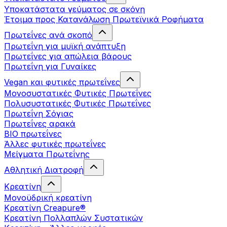
Υποκατάστατα γεύματος σε σκόνη
Έτοιμα προς Κατανάλωση Πρωτεϊνικά Ροφήματα
Πρωτεΐνες ανά σκοπό
Πρωτεΐνη για μυϊκή ανάπτυξη
Πρωτεΐνες για απώλεια βάρους
Πρωτεΐνη για Γυναίκες
Vegan και φυτικές πρωτεΐνες
Μονοσυστατικές Φυτικές Πρωτεΐνες
Πολυσυστατικές Φυτικές Πρωτεΐνες
Πρωτεΐνη Σόγιας
Πρωτεΐνες αρακά
ΒIO πρωτεΐνες
Άλλες φυτικές πρωτεΐνες
Μείγματα Πρωτεΐνης
Αθλητική Διατροφή
Κρεατίνη
Μονοϋδρική κρεατίνη
Κρεατίνη Creapure®
Κρεατίνη Πολλαπλών Συστατικών