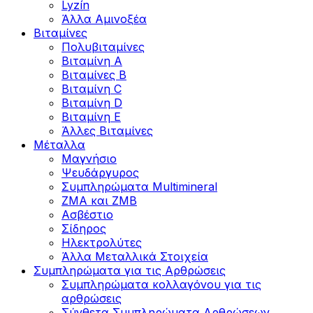
Lyzín
Άλλα Αμινοξέα
Βιταμίνες
Πολυβιταμίνες
Βιταμίνη Α
Βιταμίνες Β
Βιταμίνη C
Βιταμίνη D
Βιταμίνη Ε
Άλλες Βιταμίνες
Μέταλλα
Μαγνήσιο
Ψευδάργυρος
Συμπληρώματα Multimineral
ZMA και ZMB
Ασβέστιο
Σίδηρος
Ηλεκτρολύτες
Άλλα Mεταλλικά Στοιχεία
Συμπληρώματα για τις Αρθρώσεις
Συμπληρώματα κολλαγόνου για τις
αρθρώσεις
Σύνθετα Συμπληρώματα Αρθρώσεων