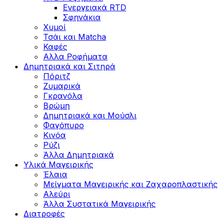
Ενεργειακά RTD
Σφηνάκια
Χυμοί
Τσάι και Matcha
Καφές
Αλλα Ροφήματα
Δημητριακά και Σιτηρά
Πόριτζ
Ζυμαρικά
Γκρανόλα
Βρώμη
Δημητριακά και Μούσλι
Φαγόπυρο
Κινόα
Ρύζι
Άλλα Δημητριακά
Υλικά Μαγειρικής
Έλαια
Μείγματα Μαγειρικής και Ζαχαροπλαστικής
Αλεύρι
Άλλα Συστατικά Μαγειρικής
Διατροφές