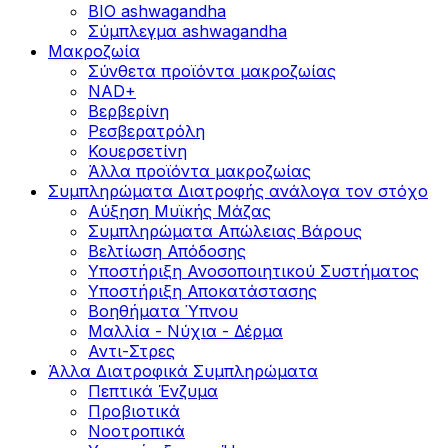
BIO ashwagandha
Σύμπλεγμα ashwagandha
Μακροζωία
Σύνθετα προϊόντα μακροζωίας
NAD+
Βερβερίνη
Ρεσβερατρόλη
Κουερσετίνη
Άλλα προϊόντα μακροζωίας
Συμπληρώματα Διατροφής ανάλογα τον στόχο
Αύξηση Μυϊκής Μάζας
Συμπληρώματα Aπώλειας Βάρους
Βελτίωση Απόδοσης
Υποστήριξη Ανοσοποιητικού Συστήματος
Yποστήριξη Αποκατάστασης
Βοηθήματα Ύπνου
Μαλλία - Νύχια - Δέρμα
Αντι-Στρες
Άλλα Διατροφικά Συμπληρώματα
Πεπτικά Ένζυμα
Προβιοτικά
Νοοτροπικά