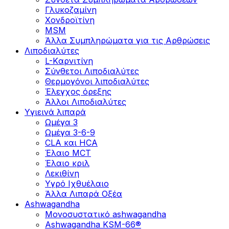
Γλυκοζαμίνη
Χονδροϊτίνη
MSM
Άλλα Συμπληρώματα για τις Αρθρώσεις
Λιποδιαλύτες
L-Kαρνιτίνη
Σύνθετοι Λιποδιαλύτες
Θερμογόνοι λιποδιαλύτες
Έλεγχος όρεξης
Άλλοι Λιποδιαλύτες
Υγιεινά λιπαρά
Ωμέγα 3
Ωμέγα 3-6-9
CLA και HCA
Έλαιο MCT
Έλαιο κριλ
Λεκιθίνη
Υγρό Ιχθυέλαιο
Άλλα Λιπαρά Οξέα
Ashwagandha
Μονοσυστατικό ashwagandha
Ashwagandha KSM-66®