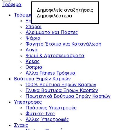
Τρόφιμα
Δημοφιλείς αναζητήσεις
Τρόφιμα για Fitness
Δημοφιλέστερα
Ξηροί Καρποί
Σπόροι
Αλείμματα και Πάστες
Ψάρια
Φαγητό Έτοιμο για Κατανάλωση
Αυγά
Ψωμί & Αρτοσκευάσματα
Κρέας
Οσπρια
Άλλα Fitness Τρόφιμα
Βούτυρα Ξηρών Καρπών
100% Βούτυρα Ξηρών Καρπών
Γλυκά Βούτυρα Ξηρών Καρπών
Πρωτεϊνικά Βούτυρα Ξηρών Καρπών
Υπερτροφές
Πράσινες Υπερτροφές
Φυτικές Ίνες
Άλλες Υπερτροφές
Σνακς