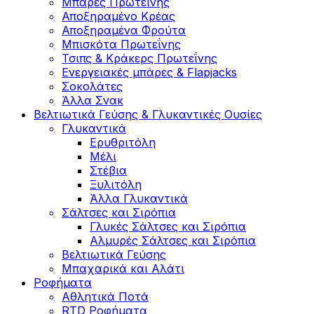
Μπάρες Πρωτεΐνης
Αποξηραμένο Κρέας
Αποξηραμένα Φρούτα
Μπισκότα Πρωτεΐνης
Τσιπς & Kράκερς Πρωτεΐνης
Ενεργειακές μπάρες & Flapjacks
Σοκολάτες
Άλλα Σνακ
Βελτιωτικά Γεύσης & Γλυκαντικές Ουσίες
Γλυκαντικά
Ερυθριτόλη
Μέλι
Στέβια
Ξυλιτόλη
Άλλα Γλυκαντικά
Σάλτσες και Σιρόπια
Γλυκές Σάλτσες και Σιρόπια
Αλμυρές Σάλτσες και Σιρόπια
Bελτιωτικά Γεύσης
Μπαχαρικά και Αλάτι
Ροφήματα
Αθλητικά Ποτά
RTD Ροφήματα