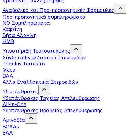
Κρεατίνη - Άλλες μορφές
Αναβολικά και Προ-προπονητικές Φόρμουλες
Προ-προπονητικά συμπληρώματα
ΝΟ Συμπληρώματα
Καφεΐνη
Βήτα Αλανίνη
HMB
Υποστήριξη Τεστοστερόνης
Σύνθετα Εναλλακτικά Στεροειδών
Tribulus Terrestris
Maca
DAA
Άλλα Εναλλακτικά Στεροειδών
Υδατάνθρακες
Υδατάνθρακες Ταχείας Απελευθέρωσης
All-in-One
Υδατάνθρακες Βραδείας Απελευθέρωσης
Αμινοξέα
BCAAs
EAA