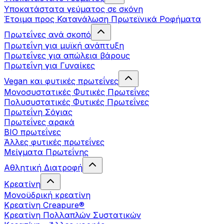
Υποκατάστατα γεύματος σε σκόνη
Έτοιμα προς Κατανάλωση Πρωτεϊνικά Ροφήματα
Πρωτεΐνες ανά σκοπό
Πρωτεΐνη για μυϊκή ανάπτυξη
Πρωτεΐνες για απώλεια βάρους
Πρωτεΐνη για Γυναίκες
Vegan και φυτικές πρωτεΐνες
Μονοσυστατικές Φυτικές Πρωτεΐνες
Πολυσυστατικές Φυτικές Πρωτεΐνες
Πρωτεΐνη Σόγιας
Πρωτεΐνες αρακά
ΒIO πρωτεΐνες
Άλλες φυτικές πρωτεΐνες
Μείγματα Πρωτεΐνης
Αθλητική Διατροφή
Κρεατίνη
Μονοϋδρική κρεατίνη
Κρεατίνη Creapure®
Κρεατίνη Πολλαπλών Συστατικών