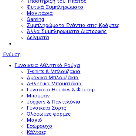
Υποστήριξη του Ήπατος
Φυτικά Συμπληρώματα
Μανιτάρια
Gaming
Συμπληρώματα Ενάντια στις Κράμπες
Άλλα Συμπληρώματα Διατροφής
Δείγματα
Ένδυση
Γυναικεία Αθλητικά Ρούχα
T-shirts & Μπλουζάκια
Αμάνικα Μπλουζάκια
Aθλητικά Μπουστάκια
Γυναικεία Hoodies & Φούτερ
Μπουφάν
Joggers & Παντελόνια
Γυναικεία Σορτς
Ολόσωμες φόρμες
Μαγιό
Εσώρουχα
Κάλτσες