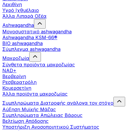
Λεκιθίνη
Υγρό Ιχθυέλαιο
Άλλα Λιπαρά Οξέα
Ashwagandha
Μονοσυστατικό ashwagandha
Ashwagandha KSM-66®
BIO ashwagandha
Σύμπλεγμα ashwagandha
Μακροζωία
Σύνθετα προϊόντα μακροζωίας
NAD+
Βερβερίνη
Ρεσβερατρόλη
Κουερσετίνη
Άλλα προϊόντα μακροζωίας
Συμπληρώματα Διατροφής ανάλογα τον στόχο
Αύξηση Μυϊκής Μάζας
Συμπληρώματα Aπώλειας Βάρους
Βελτίωση Απόδοσης
Υποστήριξη Ανοσοποιητικού Συστήματος