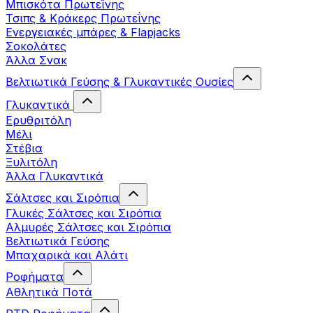
Μπισκότα Πρωτεΐνης
Τσιπς & Kράκερς Πρωτεΐνης
Ενεργειακές μπάρες & Flapjacks
Σοκολάτες
Άλλα Σνακ
Βελτιωτικά Γεύσης & Γλυκαντικές Ουσίες
Γλυκαντικά
Ερυθριτόλη
Μέλι
Στέβια
Ξυλιτόλη
Άλλα Γλυκαντικά
Σάλτσες και Σιρόπια
Γλυκές Σάλτσες και Σιρόπια
Αλμυρές Σάλτσες και Σιρόπια
Bελτιωτικά Γεύσης
Μπαχαρικά και Αλάτι
Ροφήματα
Αθλητικά Ποτά