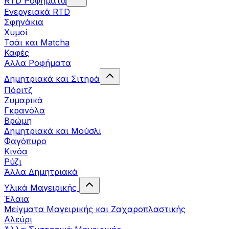
RTD Ροφήματα
Ενεργειακά RTD
Σφηνάκια
Χυμοί
Τσάι και Matcha
Καφές
Αλλα Ροφήματα
Δημητριακά και Σιτηρά
Πόριτζ
Ζυμαρικά
Γκρανόλα
Βρώμη
Δημητριακά και Μούσλι
Φαγόπυρο
Κινόα
Ρύζι
Άλλα Δημητριακά
Υλικά Μαγειρικής
Έλαια
Μείγματα Μαγειρικής και Ζαχαροπλαστικής
Αλεύρι