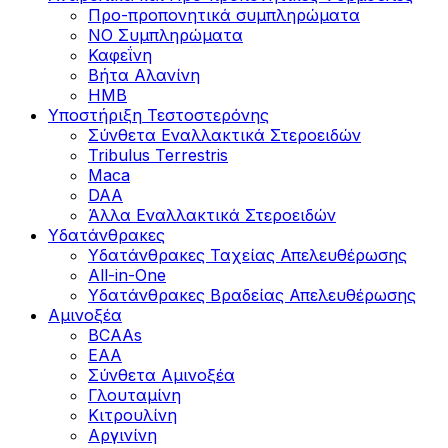
Προ-προπονητικά συμπληρώματα
ΝΟ Συμπληρώματα
Καφεΐνη
Βήτα Αλανίνη
HMB
Υποστήριξη Τεστοστερόνης
Σύνθετα Εναλλακτικά Στεροειδών
Tribulus Terrestris
Maca
DAA
Άλλα Εναλλακτικά Στεροειδών
Υδατάνθρακες
Υδατάνθρακες Ταχείας Απελευθέρωσης
All-in-One
Υδατάνθρακες Βραδείας Απελευθέρωσης
Αμινοξέα
BCAAs
EAA
Σύνθετα Αμινοξέα
Γλουταμίνη
Κιτρουλίνη
Αργινίνη