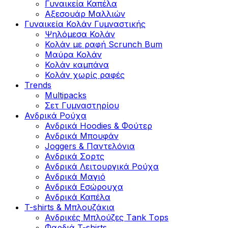
Γυναικεία Καπέλα
Αξεσουάρ Μαλλιών
Γυναικεία Κολάν Γυμναστικής
Ψηλόμεσα Κολάν
Κολάν με ραφή Scrunch Bum
Μαύρα Κολάν
Κολάν καμπάνα
Κολάν χωρίς ραφές
Trends
Multipacks
Σετ Γυμναστηρίου
Ανδρικά Ρούχα
Ανδρικά Hoodies & Φούτερ
Ανδρικά Μπουφάν
Joggers & Παντελόνια
Ανδρικά Σορτς
Ανδρικά Λειτουργικά Ρούχα
Ανδρικά Μαγιό
Ανδρικά Εσώρουχα
Ανδρικά Καπέλα
T-shirts & Μπλουζάκια
Ανδρικές Mπλούζες Τank Τops
Φαρδιά T-shirts