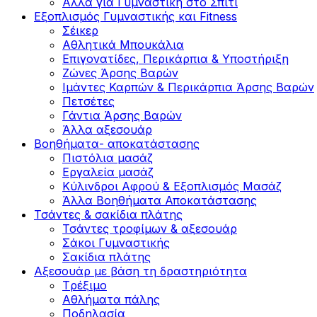
Άλλα για Γυμναστική στο Σπίτι
Εξοπλισμός Γυμναστικής και Fitness
Σέικερ
Αθλητικά Μπουκάλια
Επιγονατίδες, Περικάρπια & Υποστήριξη
Ζώνες Άρσης Βαρών
Ιμάντες Καρπών & Περικάρπια Άρσης Βαρών
Πετσέτες
Γάντια Άρσης Βαρών
Άλλα αξεσουάρ
Βοηθήματα- αποκατάστασης
Πιστόλια μασάζ
Εργαλεία μασάζ
Κύλινδροι Αφρού & Εξοπλισμός Μασάζ
Άλλα Βοηθήματα Αποκατάστασης
Τσάντες & σακίδια πλάτης
Τσάντες τροφίμων & αξεσουάρ
Σάκοι Γυμναστικής
Σακίδια πλάτης
Αξεσουάρ με βάση τη δραστηριότητα
Tρέξιμο
Αθλήματα πάλης
Ποδηλασία