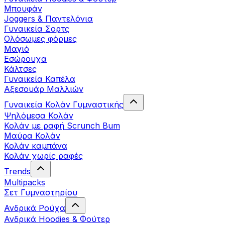
Μπουφάν
Joggers & Παντελόνια
Γυναικεία Σορτς
Ολόσωμες φόρμες
Μαγιό
Εσώρουχα
Κάλτσες
Γυναικεία Καπέλα
Αξεσουάρ Μαλλιών
Γυναικεία Κολάν Γυμναστικής
Ψηλόμεσα Κολάν
Κολάν με ραφή Scrunch Bum
Μαύρα Κολάν
Κολάν καμπάνα
Κολάν χωρίς ραφές
Trends
Multipacks
Σετ Γυμναστηρίου
Ανδρικά Ρούχα
Ανδρικά Hoodies & Φούτερ