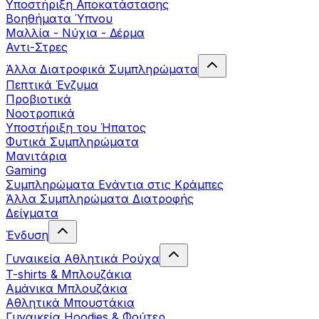
Yποστήριξη Αποκατάστασης
Βοηθήματα Ύπνου
Μαλλία - Νύχια - Δέρμα
Αντι-Στρες
Άλλα Διατροφικά Συμπληρώματα
Πεπτικά Ένζυμα
Προβιοτικά
Νοοτροπικά
Υποστήριξη του Ήπατος
Φυτικά Συμπληρώματα
Μανιτάρια
Gaming
Συμπληρώματα Ενάντια στις Κράμπες
Άλλα Συμπληρώματα Διατροφής
Δείγματα
Ένδυση
Γυναικεία Αθλητικά Ρούχα
T-shirts & Μπλουζάκια
Αμάνικα Μπλουζάκια
Aθλητικά Μπουστάκια
Γυναικεία Hoodies & Φούτερ