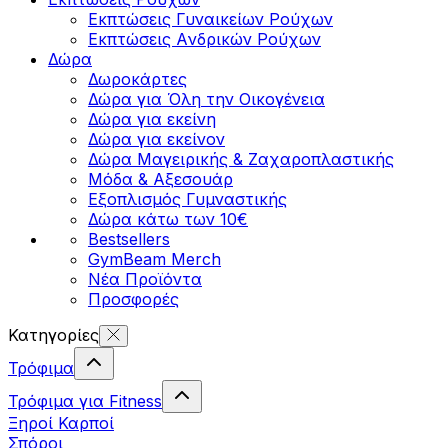
Εκπτώσεις Γυναικείων Ρούχων
Εκπτώσεις Aνδρικών Ρούχων
Δώρα
Δωροκάρτες
Δώρα για Όλη την Οικογένεια
Δώρα για εκείνη
Δώρα για εκείνον
Δώρα Μαγειρικής & Ζαχαροπλαστικής
Μόδα & Αξεσουάρ
Εξοπλισμός Γυμναστικής
Δώρα κάτω των 10€
Bestsellers
GymBeam Merch
Νέα Προϊόντα
Προσφορές
Κατηγορίες
Τρόφιμα
Τρόφιμα για Fitness
Ξηροί Καρποί
Σπόροι