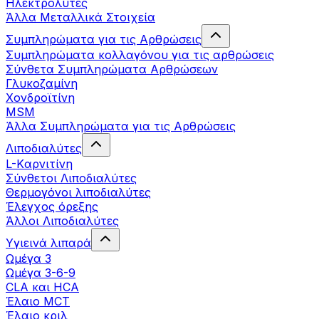
Ηλεκτρολύτες
Άλλα Mεταλλικά Στοιχεία
Συμπληρώματα για τις Αρθρώσεις
Συμπληρώματα κολλαγόνου για τις αρθρώσεις
Σύνθετα Συμπληρώματα Αρθρώσεων
Γλυκοζαμίνη
Χονδροϊτίνη
MSM
Άλλα Συμπληρώματα για τις Αρθρώσεις
Λιποδιαλύτες
L-Kαρνιτίνη
Σύνθετοι Λιποδιαλύτες
Θερμογόνοι λιποδιαλύτες
Έλεγχος όρεξης
Άλλοι Λιποδιαλύτες
Υγιεινά λιπαρά
Ωμέγα 3
Ωμέγα 3-6-9
CLA και HCA
Έλαιο MCT
Έλαιο κριλ