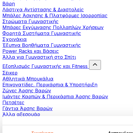
Βάρη
Λάστιχα Αντίστασης & Διαστολείς
Μπάλες Άσκησης & Πλατφόρμες Ισορροπίας
Στρώματα Γυμναστικής
Μπάρες Εκγύμνασης Πολλαπλών Χρήσεων
Φορητά Συστήματα Γυμναστικής
Σχοινάκια
Έξυπνα Βοηθήματα Γυμναστικής
Power Racks και Βάσεις
Άλλα για Γυμναστική στο Σπίτι
Εξοπλισμός Γυμναστικής και Fitness
Σέικερ
Αθλητικά Μπουκάλια
Επιγονατίδες, Περικάρπια & Υποστήριξη
Ζώνες Άρσης Βαρών
Ιμάντες Καρπών & Περικάρπια Άρσης Βαρών
Πετσέτες
Γάντια Άρσης Βαρών
Άλλα αξεσουάρ
Βοηθήματα- αποκατάστασης
Πιστόλια μασάζ