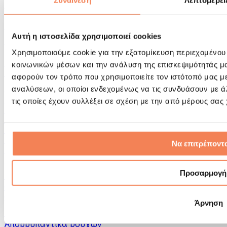
Συναίνεση
Λεπτομέρει
Εργαλεία μασάζ
Κύλινδροι Αφρού & Εξοπλισμός Μασάζ
Άλλα Βοηθήματα Αποκατάστασης
Αυτή η ιστοσελίδα χρησιμοποιεί cookies
Τσάντες & σακίδια πλάτης
Τσάντες τροφίμων & αξεσουάρ
Χρησιμοποιούμε cookie για την εξατομίκευση περιεχομένου
Σάκοι Γυμναστικής
κοινωνικών μέσων και την ανάλυση της επισκεψιμότητάς μ
Σακίδια πλάτης
αφορούν τον τρόπο που χρησιμοποιείτε τον ιστότοπό μας μ
Αξεσουάρ με βάση τη δραστηριότητα
αναλύσεων, οι οποίοι ενδεχομένως να τις συνδυάσουν με 
Tρέξιμο
τις οποίες έχουν συλλέξει σε σχέση με την από μέρους σας
Αθλήματα πάλης
Ποδηλασία
Γιόγκα & Πιλάτες
Κρυοθεραπεία
Να επιτρέποντα
Κολύμβηση
Πεζοπορία
Προσαρμογή
Biohacking
Θεραπεία με Κόκκινο Φως
Φίλτρα και Δοχεία Νερού
Άρνηση
Βιώσιμο Σπίτι
Απορρυπαντικά ρούχων