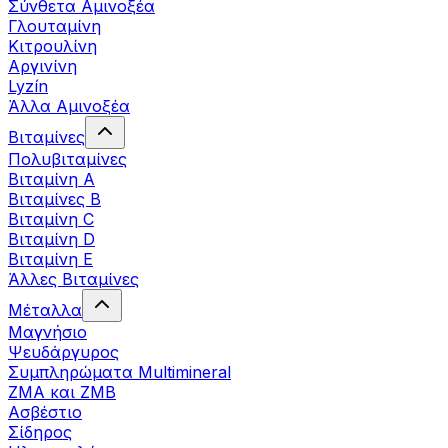
Σύνθετα Αμινοξέα
Γλουταμίνη
Κιτρουλίνη
Αργινίνη
Lyzín
Άλλα Αμινοξέα
Βιταμίνες
Πολυβιταμίνες
Βιταμίνη Α
Βιταμίνες Β
Βιταμίνη C
Βιταμίνη D
Βιταμίνη Ε
Άλλες Βιταμίνες
Μέταλλα
Μαγνήσιο
Ψευδάργυρος
Συμπληρώματα Multimineral
ZMA και ZMB
Ασβέστιο
Σίδηρος