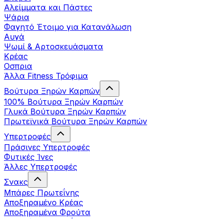
Αλείμματα και Πάστες
Ψάρια
Φαγητό Έτοιμο για Κατανάλωση
Αυγά
Ψωμί & Αρτοσκευάσματα
Κρέας
Οσπρια
Άλλα Fitness Τρόφιμα
Βούτυρα Ξηρών Καρπών
100% Βούτυρα Ξηρών Καρπών
Γλυκά Βούτυρα Ξηρών Καρπών
Πρωτεϊνικά Βούτυρα Ξηρών Καρπών
Υπερτροφές
Πράσινες Υπερτροφές
Φυτικές Ίνες
Άλλες Υπερτροφές
Σνακς
Μπάρες Πρωτεΐνης
Αποξηραμένο Κρέας
Αποξηραμένα Φρούτα