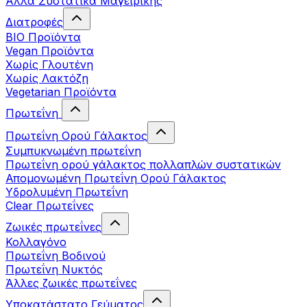
Άλλα Συστατικά Μαγειρικής
Διατροφές
BIO Προϊόντα
Vegan Προϊόντα
Χωρίς Γλουτένη
Χωρίς Λακτόζη
Vegetarian Προϊόντα
Πρωτεΐνη
Πρωτεΐνη Ορού Γάλακτος
Συμπυκνωμένη πρωτεΐνη
Πρωτεΐνη ορού γάλακτος πολλαπλών συστατικών
Απομονωμένη Πρωτεΐνη Ορού Γάλακτος
Υδρολυμένη Πρωτεΐνη
Clear Πρωτεΐνες
Ζωικές πρωτεΐνες
Κολλαγόνο
Πρωτεΐνη Βοδινού
Πρωτεΐνη Νυκτός
Άλλες ζωικές πρωτεΐνες
Υποκατάστατο Γεύματος