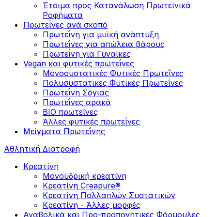
Έτοιμα προς Κατανάλωση Πρωτεϊνικά
Ροφήματα
Πρωτεΐνες ανά σκοπό
Πρωτεΐνη για μυϊκή ανάπτυξη
Πρωτεΐνες για απώλεια βάρους
Πρωτεΐνη για Γυναίκες
Vegan και φυτικές πρωτεΐνες
Μονοσυστατικές Φυτικές Πρωτεΐνες
Πολυσυστατικές Φυτικές Πρωτεΐνες
Πρωτεΐνη Σόγιας
Πρωτεΐνες αρακά
ΒIO πρωτεΐνες
Άλλες φυτικές πρωτεΐνες
Μείγματα Πρωτεΐνης
Αθλητική Διατροφή
Κρεατίνη
Μονοϋδρική κρεατίνη
Κρεατίνη Creapure®
Κρεατίνη Πολλαπλών Συστατικών
Κρεατίνη - Άλλες μορφές
Αναβολικά και Προ-προπονητικές Φόρμουλες