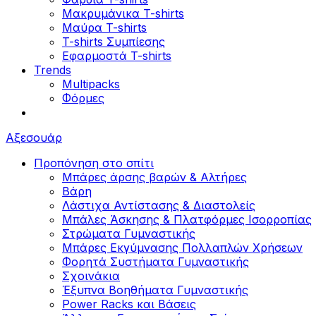
Μακρυμάνικα T-shirts
Μαύρα T-shirts
T-shirts Συμπίεσης
Εφαρμοστά T-shirts
Trends
Multipacks
Φόρμες
Αξεσουάρ
Προπόνηση στο σπίτι
Μπάρες άρσης βαρών & Αλτήρες
Βάρη
Λάστιχα Αντίστασης & Διαστολείς
Μπάλες Άσκησης & Πλατφόρμες Ισορροπίας
Στρώματα Γυμναστικής
Μπάρες Εκγύμνασης Πολλαπλών Χρήσεων
Φορητά Συστήματα Γυμναστικής
Σχοινάκια
Έξυπνα Βοηθήματα Γυμναστικής
Power Racks και Βάσεις