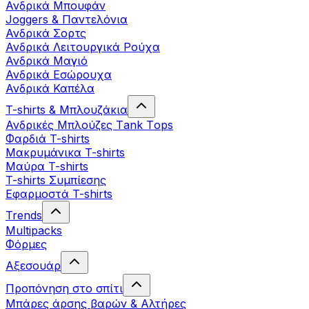
Ανδρικά Μπουφάν
Joggers & Παντελόνια
Ανδρικά Σορτς
Ανδρικά Λειτουργικά Ρούχα
Ανδρικά Μαγιό
Ανδρικά Εσώρουχα
Ανδρικά Καπέλα
T-shirts & Μπλουζάκια
Ανδρικές Mπλούζες Τank Τops
Φαρδιά T-shirts
Μακρυμάνικα T-shirts
Μαύρα T-shirts
T-shirts Συμπίεσης
Εφαρμοστά T-shirts
Trends
Multipacks
Φόρμες
Αξεσουάρ
Προπόνηση στο σπίτι
Μπάρες άρσης βαρών & Αλτήρες