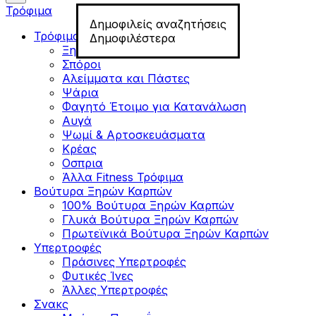
Τρόφιμα
Δημοφιλείς αναζητήσεις
Τρόφιμα για Fitness
Δημοφιλέστερα
Ξηροί Καρποί
Σπόροι
Αλείμματα και Πάστες
Ψάρια
Φαγητό Έτοιμο για Κατανάλωση
Αυγά
Ψωμί & Αρτοσκευάσματα
Κρέας
Οσπρια
Άλλα Fitness Τρόφιμα
Βούτυρα Ξηρών Καρπών
100% Βούτυρα Ξηρών Καρπών
Γλυκά Βούτυρα Ξηρών Καρπών
Πρωτεϊνικά Βούτυρα Ξηρών Καρπών
Υπερτροφές
Πράσινες Υπερτροφές
Φυτικές Ίνες
Άλλες Υπερτροφές
Σνακς