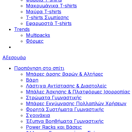
Μακρυμάνικα T-shirts
Μαύρα T-shirts
T-shirts Συμπίεσης
Εφαρμοστά T-shirts
Trends
Multipacks
Φόρμες
Αξεσουάρ
Προπόνηση στο σπίτι
Μπάρες άρσης βαρών & Αλτήρες
Βάρη
Λάστιχα Αντίστασης & Διαστολείς
Μπάλες Άσκησης & Πλατφόρμες Ισορροπίας
Στρώματα Γυμναστικής
Μπάρες Εκγύμνασης Πολλαπλών Χρήσεων
Φορητά Συστήματα Γυμναστικής
Σχοινάκια
Έξυπνα Βοηθήματα Γυμναστικής
Power Racks και Βάσεις