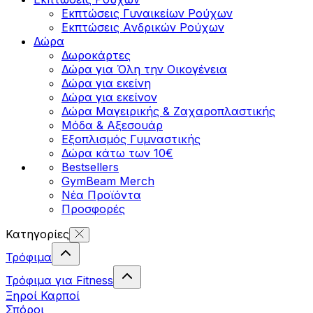
Εκπτώσεις Γυναικείων Ρούχων
Εκπτώσεις Aνδρικών Ρούχων
Δώρα
Δωροκάρτες
Δώρα για Όλη την Οικογένεια
Δώρα για εκείνη
Δώρα για εκείνον
Δώρα Μαγειρικής & Ζαχαροπλαστικής
Μόδα & Αξεσουάρ
Εξοπλισμός Γυμναστικής
Δώρα κάτω των 10€
Bestsellers
GymBeam Merch
Νέα Προϊόντα
Προσφορές
Κατηγορίες
Τρόφιμα
Τρόφιμα για Fitness
Ξηροί Καρποί
Σπόροι