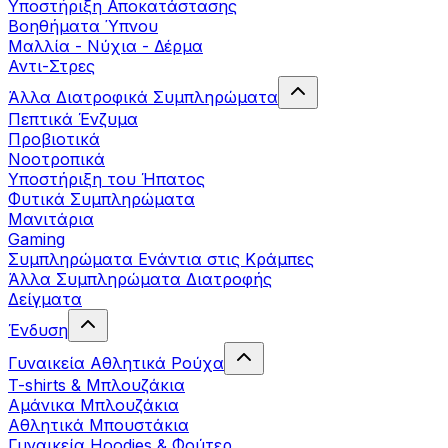
Yποστήριξη Αποκατάστασης
Βοηθήματα Ύπνου
Μαλλία - Νύχια - Δέρμα
Αντι-Στρες
Άλλα Διατροφικά Συμπληρώματα
Πεπτικά Ένζυμα
Προβιοτικά
Νοοτροπικά
Υποστήριξη του Ήπατος
Φυτικά Συμπληρώματα
Μανιτάρια
Gaming
Συμπληρώματα Ενάντια στις Κράμπες
Άλλα Συμπληρώματα Διατροφής
Δείγματα
Ένδυση
Γυναικεία Αθλητικά Ρούχα
T-shirts & Μπλουζάκια
Αμάνικα Μπλουζάκια
Aθλητικά Μπουστάκια
Γυναικεία Hoodies & Φούτερ