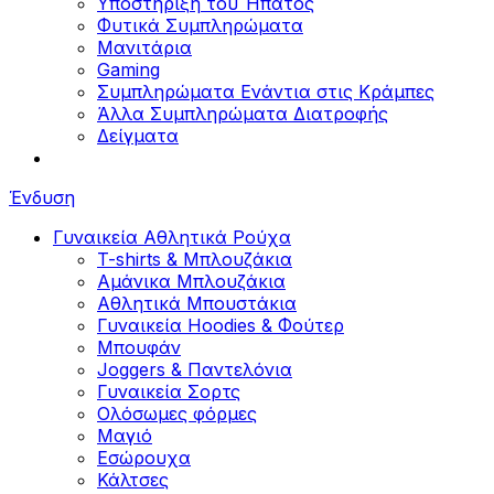
Υποστήριξη του Ήπατος
Φυτικά Συμπληρώματα
Μανιτάρια
Gaming
Συμπληρώματα Ενάντια στις Κράμπες
Άλλα Συμπληρώματα Διατροφής
Δείγματα
Ένδυση
Γυναικεία Αθλητικά Ρούχα
T-shirts & Μπλουζάκια
Αμάνικα Μπλουζάκια
Aθλητικά Μπουστάκια
Γυναικεία Hoodies & Φούτερ
Μπουφάν
Joggers & Παντελόνια
Γυναικεία Σορτς
Ολόσωμες φόρμες
Μαγιό
Εσώρουχα
Κάλτσες