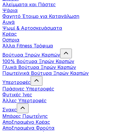
Αλείμματα και Πάστες
Ψάρια
Φαγητό Έτοιμο για Κατανάλωση
Αυγά
Ψωμί & Αρτοσκευάσματα
Κρέας
Οσπρια
Άλλα Fitness Τρόφιμα
Βούτυρα Ξηρών Καρπών
100% Βούτυρα Ξηρών Καρπών
Γλυκά Βούτυρα Ξηρών Καρπών
Πρωτεϊνικά Βούτυρα Ξηρών Καρπών
Υπερτροφές
Πράσινες Υπερτροφές
Φυτικές Ίνες
Άλλες Υπερτροφές
Σνακς
Μπάρες Πρωτεΐνης
Αποξηραμένο Κρέας
Αποξηραμένα Φρούτα