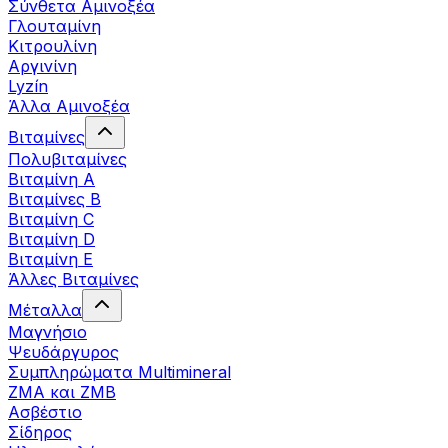
Σύνθετα Αμινοξέα
Γλουταμίνη
Κιτρουλίνη
Αργινίνη
Lyzín
Άλλα Αμινοξέα
Βιταμίνες
Πολυβιταμίνες
Βιταμίνη Α
Βιταμίνες Β
Βιταμίνη C
Βιταμίνη D
Βιταμίνη Ε
Άλλες Βιταμίνες
Μέταλλα
Μαγνήσιο
Ψευδάργυρος
Συμπληρώματα Multimineral
ZMA και ZMB
Ασβέστιο
Σίδηρος