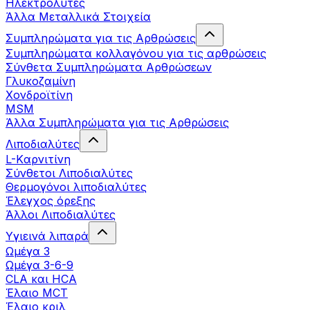
Ηλεκτρολύτες
Άλλα Mεταλλικά Στοιχεία
Συμπληρώματα για τις Αρθρώσεις
Συμπληρώματα κολλαγόνου για τις αρθρώσεις
Σύνθετα Συμπληρώματα Αρθρώσεων
Γλυκοζαμίνη
Χονδροϊτίνη
MSM
Άλλα Συμπληρώματα για τις Αρθρώσεις
Λιποδιαλύτες
L-Kαρνιτίνη
Σύνθετοι Λιποδιαλύτες
Θερμογόνοι λιποδιαλύτες
Έλεγχος όρεξης
Άλλοι Λιποδιαλύτες
Υγιεινά λιπαρά
Ωμέγα 3
Ωμέγα 3-6-9
CLA και HCA
Έλαιο MCT
Έλαιο κριλ