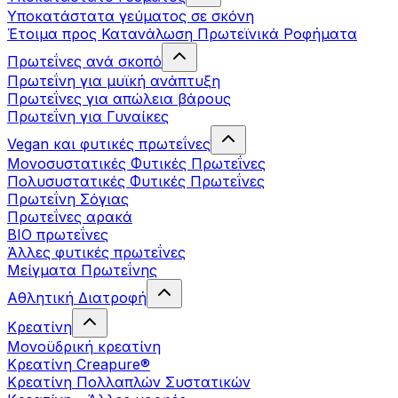
Υποκατάστατα γεύματος σε σκόνη
Έτοιμα προς Κατανάλωση Πρωτεϊνικά Ροφήματα
Πρωτεΐνες ανά σκοπό
Πρωτεΐνη για μυϊκή ανάπτυξη
Πρωτεΐνες για απώλεια βάρους
Πρωτεΐνη για Γυναίκες
Vegan και φυτικές πρωτεΐνες
Μονοσυστατικές Φυτικές Πρωτεΐνες
Πολυσυστατικές Φυτικές Πρωτεΐνες
Πρωτεΐνη Σόγιας
Πρωτεΐνες αρακά
ΒIO πρωτεΐνες
Άλλες φυτικές πρωτεΐνες
Μείγματα Πρωτεΐνης
Αθλητική Διατροφή
Κρεατίνη
Μονοϋδρική κρεατίνη
Κρεατίνη Creapure®
Κρεατίνη Πολλαπλών Συστατικών