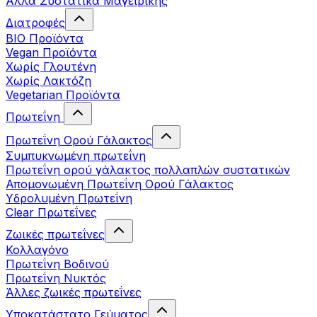
Άλλα Συστατικά Μαγειρικής
Διατροφές
BIO Προϊόντα
Vegan Προϊόντα
Χωρίς Γλουτένη
Χωρίς Λακτόζη
Vegetarian Προϊόντα
Πρωτεΐνη
Πρωτεΐνη Ορού Γάλακτος
Συμπυκνωμένη πρωτεΐνη
Πρωτεΐνη ορού γάλακτος πολλαπλών συστατικών
Απομονωμένη Πρωτεΐνη Ορού Γάλακτος
Υδρολυμένη Πρωτεΐνη
Clear Πρωτεΐνες
Ζωικές πρωτεΐνες
Κολλαγόνο
Πρωτεΐνη Βοδινού
Πρωτεΐνη Νυκτός
Άλλες ζωικές πρωτεΐνες
Υποκατάστατο Γεύματος