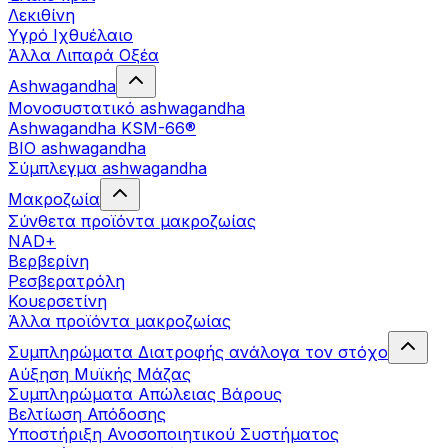
Λεκιθίνη
Υγρό Ιχθυέλαιο
Άλλα Λιπαρά Οξέα
Ashwagandha
Μονοσυστατικό ashwagandha
Ashwagandha KSM-66®
BIO ashwagandha
Σύμπλεγμα ashwagandha
Μακροζωία
Σύνθετα προϊόντα μακροζωίας
NAD+
Βερβερίνη
Ρεσβερατρόλη
Κουερσετίνη
Άλλα προϊόντα μακροζωίας
Συμπληρώματα Διατροφής ανάλογα τον στόχο
Αύξηση Μυϊκής Μάζας
Συμπληρώματα Aπώλειας Βάρους
Βελτίωση Απόδοσης
Υποστήριξη Ανοσοποιητικού Συστήματος