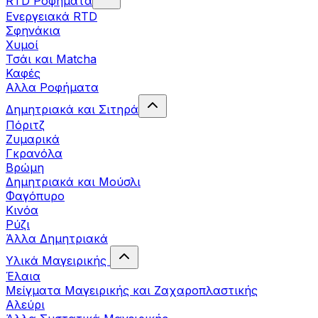
RTD Ροφήματα
Ενεργειακά RTD
Σφηνάκια
Χυμοί
Τσάι και Matcha
Καφές
Αλλα Ροφήματα
Δημητριακά και Σιτηρά
Πόριτζ
Ζυμαρικά
Γκρανόλα
Βρώμη
Δημητριακά και Μούσλι
Φαγόπυρο
Κινόα
Ρύζι
Άλλα Δημητριακά
Υλικά Μαγειρικής
Έλαια
Μείγματα Μαγειρικής και Ζαχαροπλαστικής
Αλεύρι