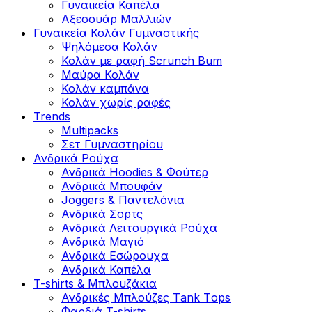
Γυναικεία Καπέλα
Αξεσουάρ Μαλλιών
Γυναικεία Κολάν Γυμναστικής
Ψηλόμεσα Κολάν
Κολάν με ραφή Scrunch Bum
Μαύρα Κολάν
Κολάν καμπάνα
Κολάν χωρίς ραφές
Trends
Multipacks
Σετ Γυμναστηρίου
Ανδρικά Ρούχα
Ανδρικά Hoodies & Φούτερ
Ανδρικά Μπουφάν
Joggers & Παντελόνια
Ανδρικά Σορτς
Ανδρικά Λειτουργικά Ρούχα
Ανδρικά Μαγιό
Ανδρικά Εσώρουχα
Ανδρικά Καπέλα
T-shirts & Μπλουζάκια
Ανδρικές Mπλούζες Τank Τops
Φαρδιά T-shirts