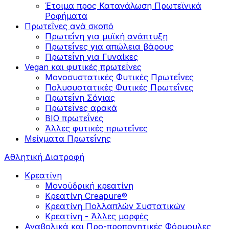
Έτοιμα προς Κατανάλωση Πρωτεϊνικά
Ροφήματα
Πρωτεΐνες ανά σκοπό
Πρωτεΐνη για μυϊκή ανάπτυξη
Πρωτεΐνες για απώλεια βάρους
Πρωτεΐνη για Γυναίκες
Vegan και φυτικές πρωτεΐνες
Μονοσυστατικές Φυτικές Πρωτεΐνες
Πολυσυστατικές Φυτικές Πρωτεΐνες
Πρωτεΐνη Σόγιας
Πρωτεΐνες αρακά
ΒIO πρωτεΐνες
Άλλες φυτικές πρωτεΐνες
Μείγματα Πρωτεΐνης
Αθλητική Διατροφή
Κρεατίνη
Μονοϋδρική κρεατίνη
Κρεατίνη Creapure®
Κρεατίνη Πολλαπλών Συστατικών
Κρεατίνη - Άλλες μορφές
Αναβολικά και Προ-προπονητικές Φόρμουλες