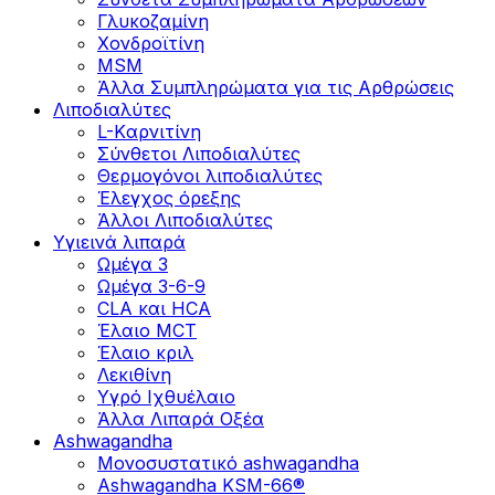
Γλυκοζαμίνη
Χονδροϊτίνη
MSM
Άλλα Συμπληρώματα για τις Αρθρώσεις
Λιποδιαλύτες
L-Kαρνιτίνη
Σύνθετοι Λιποδιαλύτες
Θερμογόνοι λιποδιαλύτες
Έλεγχος όρεξης
Άλλοι Λιποδιαλύτες
Υγιεινά λιπαρά
Ωμέγα 3
Ωμέγα 3-6-9
CLA και HCA
Έλαιο MCT
Έλαιο κριλ
Λεκιθίνη
Υγρό Ιχθυέλαιο
Άλλα Λιπαρά Οξέα
Ashwagandha
Μονοσυστατικό ashwagandha
Ashwagandha KSM-66®