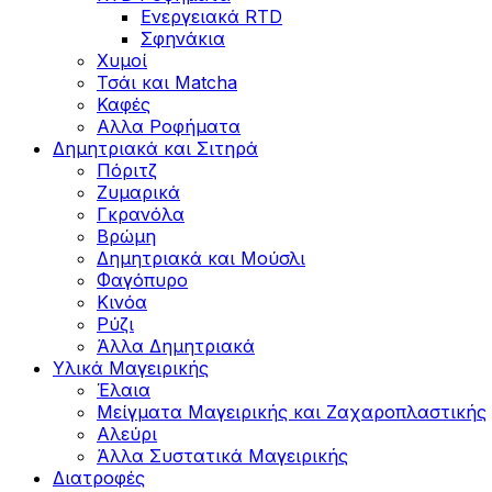
Ενεργειακά RTD
Σφηνάκια
Χυμοί
Τσάι και Matcha
Καφές
Αλλα Ροφήματα
Δημητριακά και Σιτηρά
Πόριτζ
Ζυμαρικά
Γκρανόλα
Βρώμη
Δημητριακά και Μούσλι
Φαγόπυρο
Κινόα
Ρύζι
Άλλα Δημητριακά
Υλικά Μαγειρικής
Έλαια
Μείγματα Μαγειρικής και Ζαχαροπλαστικής
Αλεύρι
Άλλα Συστατικά Μαγειρικής
Διατροφές