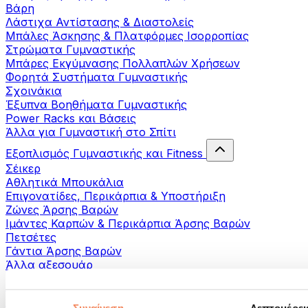
Βάρη
Λάστιχα Αντίστασης & Διαστολείς
Μπάλες Άσκησης & Πλατφόρμες Ισορροπίας
Στρώματα Γυμναστικής
Μπάρες Εκγύμνασης Πολλαπλών Χρήσεων
Φορητά Συστήματα Γυμναστικής
Σχοινάκια
Έξυπνα Βοηθήματα Γυμναστικής
Power Racks και Βάσεις
Άλλα για Γυμναστική στο Σπίτι
Εξοπλισμός Γυμναστικής και Fitness
Σέικερ
Αθλητικά Μπουκάλια
Επιγονατίδες, Περικάρπια & Υποστήριξη
Ζώνες Άρσης Βαρών
Ιμάντες Καρπών & Περικάρπια Άρσης Βαρών
Πετσέτες
Γάντια Άρσης Βαρών
Άλλα αξεσουάρ
Βοηθήματα- αποκατάστασης
Πιστόλια μασάζ