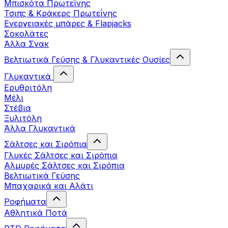
Μπισκότα Πρωτεΐνης
Τσιπς & Kράκερς Πρωτεΐνης
Ενεργειακές μπάρες & Flapjacks
Σοκολάτες
Άλλα Σνακ
Βελτιωτικά Γεύσης & Γλυκαντικές Ουσίες
Γλυκαντικά
Ερυθριτόλη
Μέλι
Στέβια
Ξυλιτόλη
Άλλα Γλυκαντικά
Σάλτσες και Σιρόπια
Γλυκές Σάλτσες και Σιρόπια
Αλμυρές Σάλτσες και Σιρόπια
Bελτιωτικά Γεύσης
Μπαχαρικά και Αλάτι
Ροφήματα
Αθλητικά Ποτά