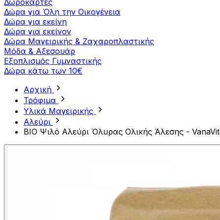
Δωροκάρτες
Δώρα για Όλη την Οικογένεια
Δώρα για εκείνη
Δώρα για εκείνον
Δώρα Μαγειρικής & Ζαχαροπλαστικής
Μόδα & Αξεσουάρ
Εξοπλισμός Γυμναστικής
Δώρα κάτω των 10€
Αρχική
Τρόφιμα
Υλικά Μαγειρικής
Αλεύρι
BIO Ψιλό Αλεύρι Όλυρας Ολικής Άλεσης - VanaVit