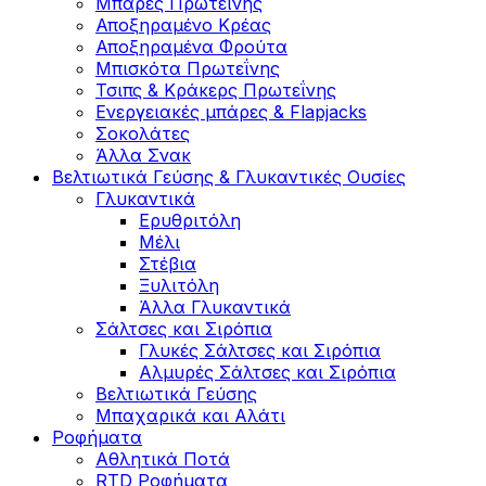
Μπάρες Πρωτεΐνης
Αποξηραμένο Κρέας
Αποξηραμένα Φρούτα
Μπισκότα Πρωτεΐνης
Τσιπς & Kράκερς Πρωτεΐνης
Ενεργειακές μπάρες & Flapjacks
Σοκολάτες
Άλλα Σνακ
Βελτιωτικά Γεύσης & Γλυκαντικές Ουσίες
Γλυκαντικά
Ερυθριτόλη
Μέλι
Στέβια
Ξυλιτόλη
Άλλα Γλυκαντικά
Σάλτσες και Σιρόπια
Γλυκές Σάλτσες και Σιρόπια
Αλμυρές Σάλτσες και Σιρόπια
Bελτιωτικά Γεύσης
Μπαχαρικά και Αλάτι
Ροφήματα
Αθλητικά Ποτά
RTD Ροφήματα