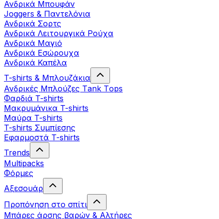
Ανδρικά Μπουφάν
Joggers & Παντελόνια
Ανδρικά Σορτς
Ανδρικά Λειτουργικά Ρούχα
Ανδρικά Μαγιό
Ανδρικά Εσώρουχα
Ανδρικά Καπέλα
T-shirts & Μπλουζάκια
Ανδρικές Mπλούζες Τank Τops
Φαρδιά T-shirts
Μακρυμάνικα T-shirts
Μαύρα T-shirts
T-shirts Συμπίεσης
Εφαρμοστά T-shirts
Trends
Multipacks
Φόρμες
Αξεσουάρ
Προπόνηση στο σπίτι
Μπάρες άρσης βαρών & Αλτήρες