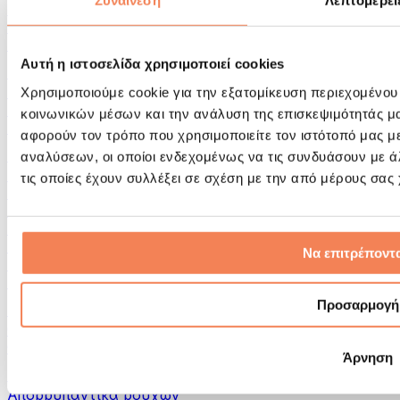
Συναίνεση
Λεπτομέρει
Εργαλεία μασάζ
Κύλινδροι Αφρού & Εξοπλισμός Μασάζ
Άλλα Βοηθήματα Αποκατάστασης
Αυτή η ιστοσελίδα χρησιμοποιεί cookies
Τσάντες & σακίδια πλάτης
Τσάντες τροφίμων & αξεσουάρ
Χρησιμοποιούμε cookie για την εξατομίκευση περιεχομένου
Σάκοι Γυμναστικής
κοινωνικών μέσων και την ανάλυση της επισκεψιμότητάς μ
Σακίδια πλάτης
αφορούν τον τρόπο που χρησιμοποιείτε τον ιστότοπό μας μ
Αξεσουάρ με βάση τη δραστηριότητα
αναλύσεων, οι οποίοι ενδεχομένως να τις συνδυάσουν με 
Tρέξιμο
τις οποίες έχουν συλλέξει σε σχέση με την από μέρους σας
Αθλήματα πάλης
Ποδηλασία
Γιόγκα & Πιλάτες
Κρυοθεραπεία
Να επιτρέποντα
Κολύμβηση
Πεζοπορία
Προσαρμογή
Biohacking
Θεραπεία με Κόκκινο Φως
Φίλτρα και Δοχεία Νερού
Άρνηση
Βιώσιμο Σπίτι
Απορρυπαντικά ρούχων