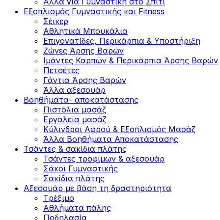
Άλλα για Γυμναστική στο Σπίτι
Εξοπλισμός Γυμναστικής και Fitness
Σέικερ
Αθλητικά Μπουκάλια
Επιγονατίδες, Περικάρπια & Υποστήριξη
Ζώνες Άρσης Βαρών
Ιμάντες Καρπών & Περικάρπια Άρσης Βαρών
Πετσέτες
Γάντια Άρσης Βαρών
Άλλα αξεσουάρ
Βοηθήματα- αποκατάστασης
Πιστόλια μασάζ
Εργαλεία μασάζ
Κύλινδροι Αφρού & Εξοπλισμός Μασάζ
Άλλα Βοηθήματα Αποκατάστασης
Τσάντες & σακίδια πλάτης
Τσάντες τροφίμων & αξεσουάρ
Σάκοι Γυμναστικής
Σακίδια πλάτης
Αξεσουάρ με βάση τη δραστηριότητα
Tρέξιμο
Αθλήματα πάλης
Ποδηλασία