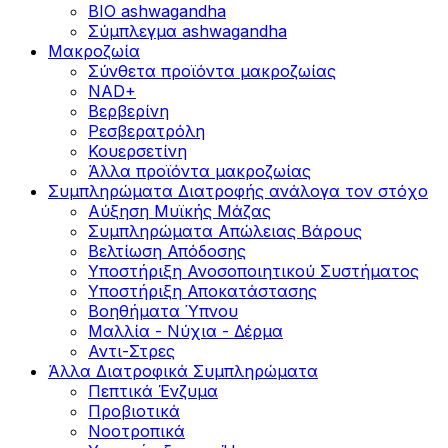
BIO ashwagandha
Σύμπλεγμα ashwagandha
Μακροζωία
Σύνθετα προϊόντα μακροζωίας
NAD+
Βερβερίνη
Ρεσβερατρόλη
Κουερσετίνη
Άλλα προϊόντα μακροζωίας
Συμπληρώματα Διατροφής ανάλογα τον στόχο
Αύξηση Μυϊκής Μάζας
Συμπληρώματα Aπώλειας Βάρους
Βελτίωση Απόδοσης
Υποστήριξη Ανοσοποιητικού Συστήματος
Yποστήριξη Αποκατάστασης
Βοηθήματα Ύπνου
Μαλλία - Νύχια - Δέρμα
Αντι-Στρες
Άλλα Διατροφικά Συμπληρώματα
Πεπτικά Ένζυμα
Προβιοτικά
Νοοτροπικά