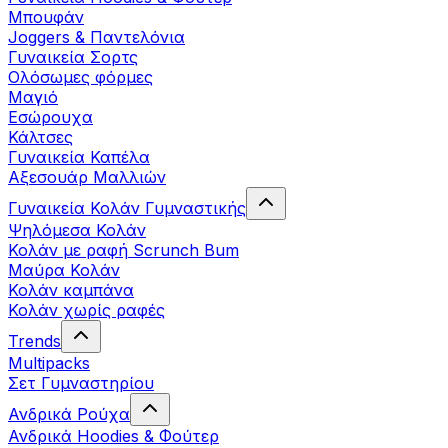
Μπουφάν
Joggers & Παντελόνια
Γυναικεία Σορτς
Ολόσωμες φόρμες
Μαγιό
Εσώρουχα
Κάλτσες
Γυναικεία Καπέλα
Αξεσουάρ Μαλλιών
Γυναικεία Κολάν Γυμναστικής
Ψηλόμεσα Κολάν
Κολάν με ραφή Scrunch Bum
Μαύρα Κολάν
Κολάν καμπάνα
Κολάν χωρίς ραφές
Trends
Multipacks
Σετ Γυμναστηρίου
Ανδρικά Ρούχα
Ανδρικά Hoodies & Φούτερ