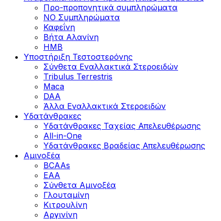
Προ-προπονητικά συμπληρώματα
ΝΟ Συμπληρώματα
Καφεΐνη
Βήτα Αλανίνη
HMB
Υποστήριξη Τεστοστερόνης
Σύνθετα Εναλλακτικά Στεροειδών
Tribulus Terrestris
Maca
DAA
Άλλα Εναλλακτικά Στεροειδών
Υδατάνθρακες
Υδατάνθρακες Ταχείας Απελευθέρωσης
All-in-One
Υδατάνθρακες Βραδείας Απελευθέρωσης
Αμινοξέα
BCAAs
EAA
Σύνθετα Αμινοξέα
Γλουταμίνη
Κιτρουλίνη
Αργινίνη