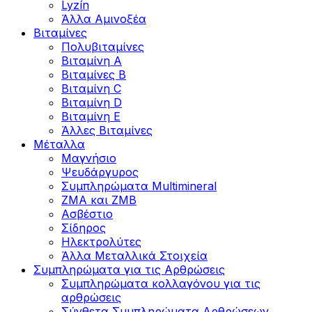
Lyzín
Άλλα Αμινοξέα
Βιταμίνες
Πολυβιταμίνες
Βιταμίνη Α
Βιταμίνες Β
Βιταμίνη C
Βιταμίνη D
Βιταμίνη Ε
Άλλες Βιταμίνες
Μέταλλα
Μαγνήσιο
Ψευδάργυρος
Συμπληρώματα Multimineral
ZMA και ZMB
Ασβέστιο
Σίδηρος
Ηλεκτρολύτες
Άλλα Mεταλλικά Στοιχεία
Συμπληρώματα για τις Αρθρώσεις
Συμπληρώματα κολλαγόνου για τις
αρθρώσεις
Σύνθετα Συμπληρώματα Αρθρώσεων