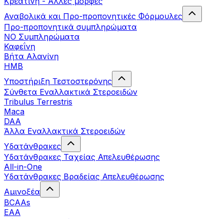
Κρεατίνη - Άλλες μορφές
Αναβολικά και Προ-προπονητικές Φόρμουλες
Προ-προπονητικά συμπληρώματα
ΝΟ Συμπληρώματα
Καφεΐνη
Βήτα Αλανίνη
HMB
Υποστήριξη Τεστοστερόνης
Σύνθετα Εναλλακτικά Στεροειδών
Tribulus Terrestris
Maca
DAA
Άλλα Εναλλακτικά Στεροειδών
Υδατάνθρακες
Υδατάνθρακες Ταχείας Απελευθέρωσης
All-in-One
Υδατάνθρακες Βραδείας Απελευθέρωσης
Αμινοξέα
BCAAs
EAA