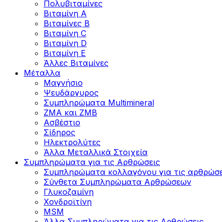
Πολυβιταμίνες
Βιταμίνη Α
Βιταμίνες Β
Βιταμίνη C
Βιταμίνη D
Βιταμίνη Ε
Άλλες Βιταμίνες
Μέταλλα
Μαγνήσιο
Ψευδάργυρος
Συμπληρώματα Multimineral
ZMA και ZMB
Ασβέστιο
Σίδηρος
Ηλεκτρολύτες
Άλλα Mεταλλικά Στοιχεία
Συμπληρώματα για τις Αρθρώσεις
Συμπληρώματα κολλαγόνου για τις αρθρώσε
Σύνθετα Συμπληρώματα Αρθρώσεων
Γλυκοζαμίνη
Χονδροϊτίνη
MSM
Άλλα Συμπληρώματα για τις Αρθρώσεις