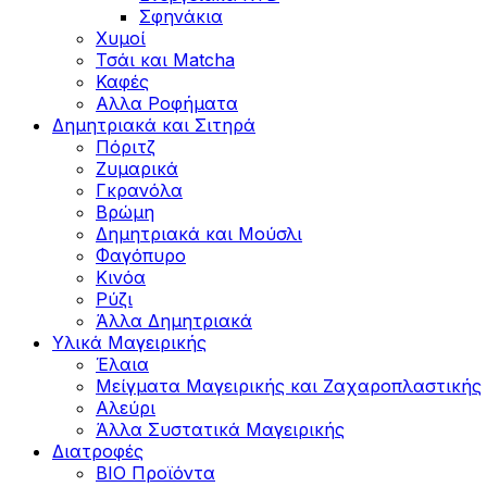
Σφηνάκια
Χυμοί
Τσάι και Matcha
Καφές
Αλλα Ροφήματα
Δημητριακά και Σιτηρά
Πόριτζ
Ζυμαρικά
Γκρανόλα
Βρώμη
Δημητριακά και Μούσλι
Φαγόπυρο
Κινόα
Ρύζι
Άλλα Δημητριακά
Υλικά Μαγειρικής
Έλαια
Μείγματα Μαγειρικής και Ζαχαροπλαστικής
Αλεύρι
Άλλα Συστατικά Μαγειρικής
Διατροφές
BIO Προϊόντα