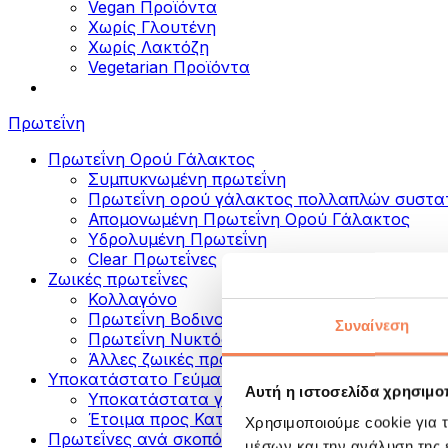
Vegan Προϊόντα
Χωρίς Γλουτένη
Χωρίς Λακτόζη
Vegetarian Προϊόντα
Πρωτεΐνη
Πρωτεΐνη Ορού Γάλακτος
Συμπυκνωμένη πρωτεΐνη
Πρωτεΐνη ορού γάλακτος πολλαπλών συστα
Απομονωμένη Πρωτεΐνη Ορού Γάλακτος
Υδρολυμένη Πρωτεΐνη
Clear Πρωτεΐνες
Ζωικές πρωτεΐνες
Κολλαγόνο
Πρωτεΐνη Βοδινού
Συναίνεση
Πρωτεΐνη Νυκτός
Άλλες ζωικές πρωτεΐνες
Υποκατάστατο Γεύματος
Αυτή η ιστοσελίδα χρησιμοπ
Υποκατάστατα γεύματος σε σκόνη
Έτοιμα προς Κατανάλωση Πρωτεϊνικά Ροφή
Χρησιμοποιούμε cookie για 
Πρωτεΐνες ανά σκοπό
μέσων και την ανάλυση της