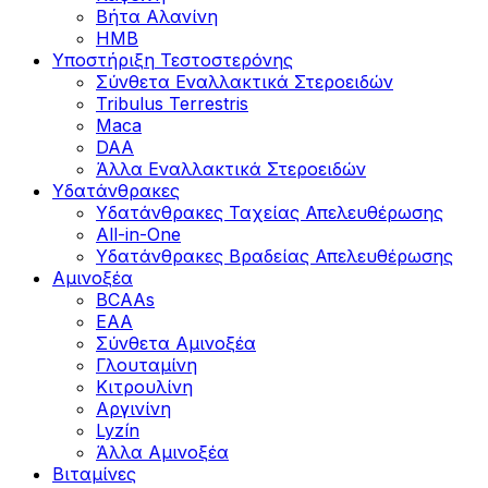
Βήτα Αλανίνη
HMB
Υποστήριξη Τεστοστερόνης
Σύνθετα Εναλλακτικά Στεροειδών
Tribulus Terrestris
Maca
DAA
Άλλα Εναλλακτικά Στεροειδών
Υδατάνθρακες
Υδατάνθρακες Ταχείας Απελευθέρωσης
All-in-One
Υδατάνθρακες Βραδείας Απελευθέρωσης
Αμινοξέα
BCAAs
EAA
Σύνθετα Αμινοξέα
Γλουταμίνη
Κιτρουλίνη
Αργινίνη
Lyzín
Άλλα Αμινοξέα
Βιταμίνες