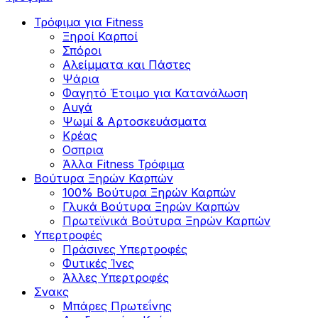
Τρόφιμα για Fitness
Ξηροί Καρποί
Σπόροι
Αλείμματα και Πάστες
Ψάρια
Φαγητό Έτοιμο για Κατανάλωση
Αυγά
Ψωμί & Αρτοσκευάσματα
Κρέας
Οσπρια
Άλλα Fitness Τρόφιμα
Βούτυρα Ξηρών Καρπών
100% Βούτυρα Ξηρών Καρπών
Γλυκά Βούτυρα Ξηρών Καρπών
Πρωτεϊνικά Βούτυρα Ξηρών Καρπών
Υπερτροφές
Πράσινες Υπερτροφές
Φυτικές Ίνες
Άλλες Υπερτροφές
Σνακς
Μπάρες Πρωτεΐνης