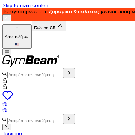
Skip to main content
Τα αγαπημένα σου
ζυμαρικά & σάλτσες
με έκπτωση 
Γλώσσα:
GR
Αποστολή σε:
Τρόφιμα