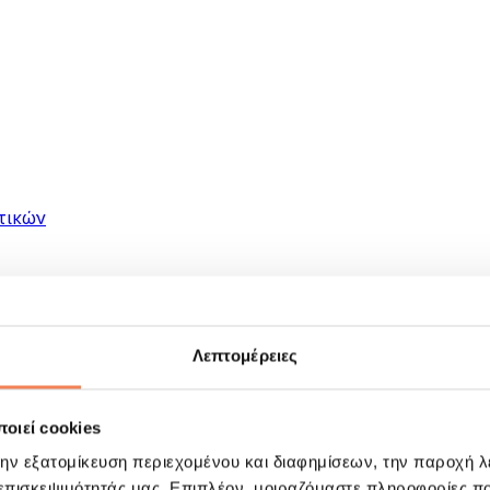
τικών
Λεπτομέρειες
οιεί cookies
ματα
την εξατομίκευση περιεχομένου και διαφημίσεων, την παροχή 
 επισκεψιμότητάς μας. Επιπλέον, μοιραζόμαστε πληροφορίες π