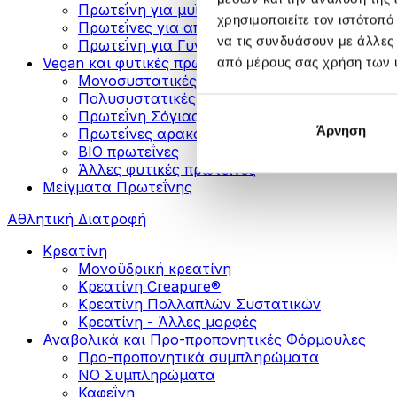
Πρωτεΐνη για μυϊκή ανάπτυξη
χρησιμοποιείτε τον ιστότοπ
Πρωτεΐνες για απώλεια βάρους
να τις συνδυάσουν με άλλες
Πρωτεΐνη για Γυναίκες
Vegan και φυτικές πρωτεΐνες
από μέρους σας χρήση των 
Μονοσυστατικές Φυτικές Πρωτεΐνες
Πολυσυστατικές Φυτικές Πρωτεΐνες
Πρωτεΐνη Σόγιας
Άρνηση
Πρωτεΐνες αρακά
ΒIO πρωτεΐνες
Άλλες φυτικές πρωτεΐνες
Μείγματα Πρωτεΐνης
Αθλητική Διατροφή
Κρεατίνη
Μονοϋδρική κρεατίνη
Κρεατίνη Creapure®
Κρεατίνη Πολλαπλών Συστατικών
Κρεατίνη - Άλλες μορφές
Αναβολικά και Προ-προπονητικές Φόρμουλες
Προ-προπονητικά συμπληρώματα
ΝΟ Συμπληρώματα
Καφεΐνη