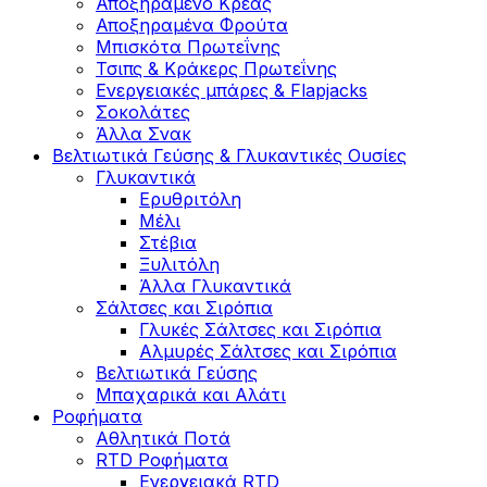
Αποξηραμένο Κρέας
Αποξηραμένα Φρούτα
Μπισκότα Πρωτεΐνης
Τσιπς & Kράκερς Πρωτεΐνης
Ενεργειακές μπάρες & Flapjacks
Σοκολάτες
Άλλα Σνακ
Βελτιωτικά Γεύσης & Γλυκαντικές Ουσίες
Γλυκαντικά
Ερυθριτόλη
Μέλι
Στέβια
Ξυλιτόλη
Άλλα Γλυκαντικά
Σάλτσες και Σιρόπια
Γλυκές Σάλτσες και Σιρόπια
Αλμυρές Σάλτσες και Σιρόπια
Bελτιωτικά Γεύσης
Μπαχαρικά και Αλάτι
Ροφήματα
Αθλητικά Ποτά
RTD Ροφήματα
Ενεργειακά RTD