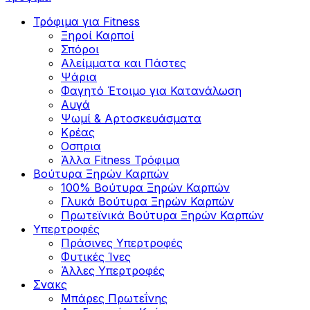
Τρόφιμα για Fitness
Ξηροί Καρποί
Σπόροι
Αλείμματα και Πάστες
Ψάρια
Φαγητό Έτοιμο για Κατανάλωση
Αυγά
Ψωμί & Αρτοσκευάσματα
Κρέας
Οσπρια
Άλλα Fitness Τρόφιμα
Βούτυρα Ξηρών Καρπών
100% Βούτυρα Ξηρών Καρπών
Γλυκά Βούτυρα Ξηρών Καρπών
Πρωτεϊνικά Βούτυρα Ξηρών Καρπών
Υπερτροφές
Πράσινες Υπερτροφές
Φυτικές Ίνες
Άλλες Υπερτροφές
Σνακς
Μπάρες Πρωτεΐνης