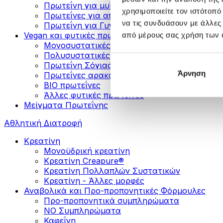
Πρωτεΐνη για μυϊκή ανάπτυξη
χρησιμοποιείτε τον ιστότοπ
Πρωτεΐνες για απώλεια βάρους
να τις συνδυάσουν με άλλες
Πρωτεΐνη για Γυναίκες
Vegan και φυτικές πρωτεΐνες
από μέρους σας χρήση των 
Μονοσυστατικές Φυτικές Πρωτεΐνες
Πολυσυστατικές Φυτικές Πρωτεΐνες
Πρωτεΐνη Σόγιας
Άρνηση
Πρωτεΐνες αρακά
ΒIO πρωτεΐνες
Άλλες φυτικές πρωτεΐνες
Μείγματα Πρωτεΐνης
Αθλητική Διατροφή
Κρεατίνη
Μονοϋδρική κρεατίνη
Κρεατίνη Creapure®
Κρεατίνη Πολλαπλών Συστατικών
Κρεατίνη - Άλλες μορφές
Αναβολικά και Προ-προπονητικές Φόρμουλες
Προ-προπονητικά συμπληρώματα
ΝΟ Συμπληρώματα
Καφεΐνη