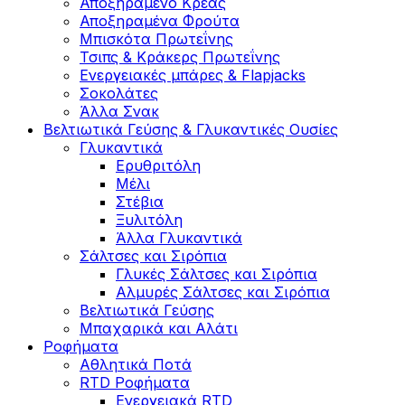
Αποξηραμένο Κρέας
Αποξηραμένα Φρούτα
Μπισκότα Πρωτεΐνης
Τσιπς & Kράκερς Πρωτεΐνης
Ενεργειακές μπάρες & Flapjacks
Σοκολάτες
Άλλα Σνακ
Βελτιωτικά Γεύσης & Γλυκαντικές Ουσίες
Γλυκαντικά
Ερυθριτόλη
Μέλι
Στέβια
Ξυλιτόλη
Άλλα Γλυκαντικά
Σάλτσες και Σιρόπια
Γλυκές Σάλτσες και Σιρόπια
Αλμυρές Σάλτσες και Σιρόπια
Bελτιωτικά Γεύσης
Μπαχαρικά και Αλάτι
Ροφήματα
Αθλητικά Ποτά
RTD Ροφήματα
Ενεργειακά RTD