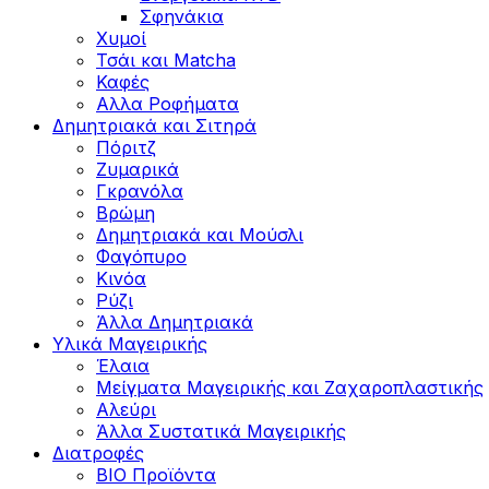
Σφηνάκια
Χυμοί
Τσάι και Matcha
Καφές
Αλλα Ροφήματα
Δημητριακά και Σιτηρά
Πόριτζ
Ζυμαρικά
Γκρανόλα
Βρώμη
Δημητριακά και Μούσλι
Φαγόπυρο
Κινόα
Ρύζι
Άλλα Δημητριακά
Υλικά Μαγειρικής
Έλαια
Μείγματα Μαγειρικής και Ζαχαροπλαστικής
Αλεύρι
Άλλα Συστατικά Μαγειρικής
Διατροφές
BIO Προϊόντα