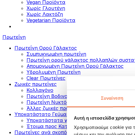
Vegan Προϊόντα
Χωρίς Γλουτένη
Χωρίς Λακτόζη
Vegetarian Προϊόντα
Πρωτεΐνη
Πρωτεΐνη Ορού Γάλακτος
Συμπυκνωμένη πρωτεΐνη
Πρωτεΐνη ορού γάλακτος πολλαπλών συστα
Απομονωμένη Πρωτεΐνη Ορού Γάλακτος
Υδρολυμένη Πρωτεΐνη
Clear Πρωτεΐνες
Ζωικές πρωτεΐνες
Κολλαγόνο
Πρωτεΐνη Βοδινού
Συναίνεση
Πρωτεΐνη Νυκτός
Άλλες ζωικές πρωτεΐνες
Υποκατάστατο Γεύματος
Αυτή η ιστοσελίδα χρησιμοπ
Υποκατάστατα γεύματος σε σκόνη
Έτοιμα προς Κατανάλωση Πρωτεϊνικά Ροφή
Χρησιμοποιούμε cookie για 
Πρωτεΐνες ανά σκοπό
μέσων και την ανάλυση της