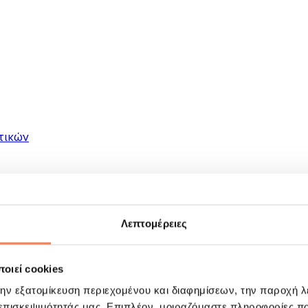
τικών
Λεπτομέρειες
οιεί cookies
ματα
την εξατομίκευση περιεχομένου και διαφημίσεων, την παροχή 
 επισκεψιμότητάς μας. Επιπλέον, μοιραζόμαστε πληροφορίες π