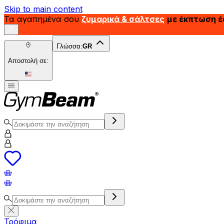
Skip to main content
Τα αγαπημένα σου
ζυμαρικά & σάλτσες
με έκπτωση 
Γλώσσα:
GR
Αποστολή σε:
Τρόφιμα