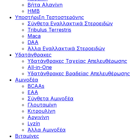
Βήτα Αλανίνη
HMB
Υποστήριξη Τεστοστερόνης
Σύνθετα Εναλλακτικά Στεροειδών
Tribulus Terrestris
Maca
DAA
Άλλα Εναλλακτικά Στεροειδών
Υδατάνθρακες
Υδατάνθρακες Ταχείας Απελευθέρωσης
All-in-One
Υδατάνθρακες Βραδείας Απελευθέρωσης
Αμινοξέα
BCAAs
EAA
Σύνθετα Αμινοξέα
Γλουταμίνη
Κιτρουλίνη
Αργινίνη
Lyzín
Άλλα Αμινοξέα
Βιταμίνες