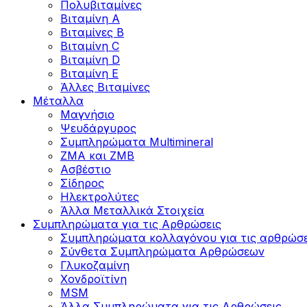
Πολυβιταμίνες
Βιταμίνη Α
Βιταμίνες Β
Βιταμίνη C
Βιταμίνη D
Βιταμίνη Ε
Άλλες Βιταμίνες
Μέταλλα
Μαγνήσιο
Ψευδάργυρος
Συμπληρώματα Multimineral
ZMA και ZMB
Ασβέστιο
Σίδηρος
Ηλεκτρολύτες
Άλλα Mεταλλικά Στοιχεία
Συμπληρώματα για τις Αρθρώσεις
Συμπληρώματα κολλαγόνου για τις αρθρώσε
Σύνθετα Συμπληρώματα Αρθρώσεων
Γλυκοζαμίνη
Χονδροϊτίνη
MSM
Άλλα Συμπληρώματα για τις Αρθρώσεις