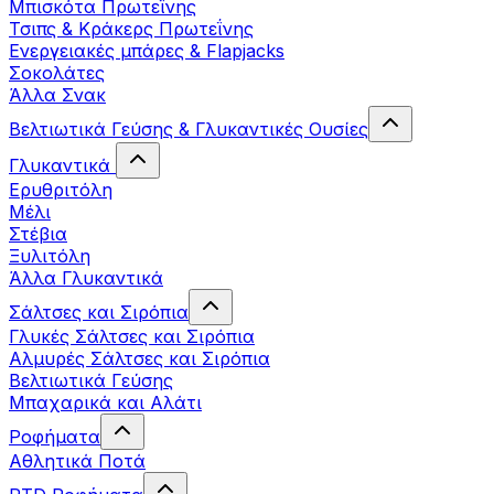
Μπισκότα Πρωτεΐνης
Τσιπς & Kράκερς Πρωτεΐνης
Ενεργειακές μπάρες & Flapjacks
Σοκολάτες
Άλλα Σνακ
Βελτιωτικά Γεύσης & Γλυκαντικές Ουσίες
Γλυκαντικά
Ερυθριτόλη
Μέλι
Στέβια
Ξυλιτόλη
Άλλα Γλυκαντικά
Σάλτσες και Σιρόπια
Γλυκές Σάλτσες και Σιρόπια
Αλμυρές Σάλτσες και Σιρόπια
Bελτιωτικά Γεύσης
Μπαχαρικά και Αλάτι
Ροφήματα
Αθλητικά Ποτά