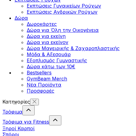
Εκπτώσεις Γυναικείων Ρούχων
Εκπτώσεις Aνδρικών Ρούχων
Δώρα
Δωροκάρτες
Δώρα για Όλη την Οικογένεια
Δώρα για εκείνη
Δώρα για εκείνον
Δώρα Μαγειρικής & Ζαχαροπλαστικής
Μόδα & Αξεσουάρ
Εξοπλισμός Γυμναστικής
Δώρα κάτω των 10€
Bestsellers
GymBeam Merch
Νέα Προϊόντα
Προσφορές
Κατηγορίες
Τρόφιμα
Τρόφιμα για Fitness
Ξηροί Καρποί
Σπόροι