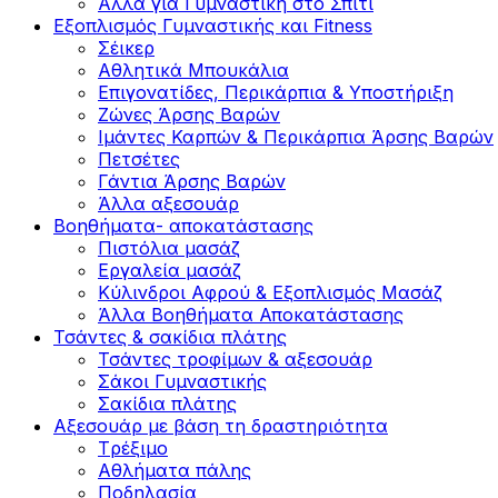
Άλλα για Γυμναστική στο Σπίτι
Εξοπλισμός Γυμναστικής και Fitness
Σέικερ
Αθλητικά Μπουκάλια
Επιγονατίδες, Περικάρπια & Υποστήριξη
Ζώνες Άρσης Βαρών
Ιμάντες Καρπών & Περικάρπια Άρσης Βαρών
Πετσέτες
Γάντια Άρσης Βαρών
Άλλα αξεσουάρ
Βοηθήματα- αποκατάστασης
Πιστόλια μασάζ
Εργαλεία μασάζ
Κύλινδροι Αφρού & Εξοπλισμός Μασάζ
Άλλα Βοηθήματα Αποκατάστασης
Τσάντες & σακίδια πλάτης
Τσάντες τροφίμων & αξεσουάρ
Σάκοι Γυμναστικής
Σακίδια πλάτης
Αξεσουάρ με βάση τη δραστηριότητα
Tρέξιμο
Αθλήματα πάλης
Ποδηλασία