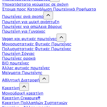
Υποκατάστατα γεύματος σε σκόνη
Έτοιμα προς Κατανάλωση Πρωτεϊνικά Ροφήματα
Πρωτεΐνες ανά σκοπό
Πρωτεΐνη για μυϊκή ανάπτυξη
Πρωτεΐνες για απώλεια βάρους
Πρωτεΐνη για Γυναίκες
Vegan και φυτικές πρωτεΐνες
Μονοσυστατικές Φυτικές Πρωτεΐνες
Πολυσυστατικές Φυτικές Πρωτεΐνες
Πρωτεΐνη Σόγιας
Πρωτεΐνες αρακά
ΒIO πρωτεΐνες
Άλλες φυτικές πρωτεΐνες
Μείγματα Πρωτεΐνης
Αθλητική Διατροφή
Κρεατίνη
Μονοϋδρική κρεατίνη
Κρεατίνη Creapure®
Κρεατίνη Πολλαπλών Συστατικών