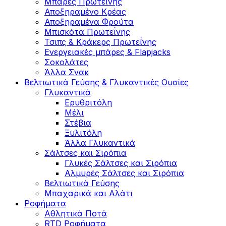
Μπάρες Πρωτεΐνης
Αποξηραμένο Κρέας
Αποξηραμένα Φρούτα
Μπισκότα Πρωτεΐνης
Τσιπς & Kράκερς Πρωτεΐνης
Ενεργειακές μπάρες & Flapjacks
Σοκολάτες
Άλλα Σνακ
Βελτιωτικά Γεύσης & Γλυκαντικές Ουσίες
Γλυκαντικά
Ερυθριτόλη
Μέλι
Στέβια
Ξυλιτόλη
Άλλα Γλυκαντικά
Σάλτσες και Σιρόπια
Γλυκές Σάλτσες και Σιρόπια
Αλμυρές Σάλτσες και Σιρόπια
Bελτιωτικά Γεύσης
Μπαχαρικά και Αλάτι
Ροφήματα
Αθλητικά Ποτά
RTD Ροφήματα