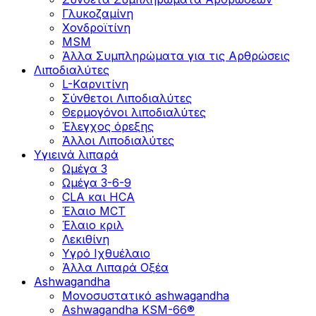
Γλυκοζαμίνη
Χονδροϊτίνη
MSM
Άλλα Συμπληρώματα για τις Αρθρώσεις
Λιποδιαλύτες
L-Kαρνιτίνη
Σύνθετοι Λιποδιαλύτες
Θερμογόνοι λιποδιαλύτες
Έλεγχος όρεξης
Άλλοι Λιποδιαλύτες
Υγιεινά λιπαρά
Ωμέγα 3
Ωμέγα 3-6-9
CLA και HCA
Έλαιο MCT
Έλαιο κριλ
Λεκιθίνη
Υγρό Ιχθυέλαιο
Άλλα Λιπαρά Οξέα
Ashwagandha
Μονοσυστατικό ashwagandha
Ashwagandha KSM-66®