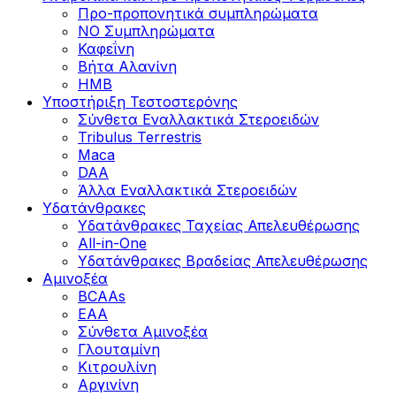
Προ-προπονητικά συμπληρώματα
ΝΟ Συμπληρώματα
Καφεΐνη
Βήτα Αλανίνη
HMB
Υποστήριξη Τεστοστερόνης
Σύνθετα Εναλλακτικά Στεροειδών
Tribulus Terrestris
Maca
DAA
Άλλα Εναλλακτικά Στεροειδών
Υδατάνθρακες
Υδατάνθρακες Ταχείας Απελευθέρωσης
All-in-One
Υδατάνθρακες Βραδείας Απελευθέρωσης
Αμινοξέα
BCAAs
EAA
Σύνθετα Αμινοξέα
Γλουταμίνη
Κιτρουλίνη
Αργινίνη