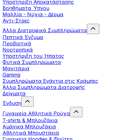
Yποστήριξη Αποκατάστασης
Βοηθήματα Ύπνου
Μαλλία - Νύχια - Δέρμα
Αντι-Στρες
Άλλα Διατροφικά Συμπληρώματα
Πεπτικά Ένζυμα
Προβιοτικά
Νοοτροπικά
Υποστήριξη του Ήπατος
Φυτικά Συμπληρώματα
Μανιτάρια
Gaming
Συμπληρώματα Ενάντια στις Κράμπες
Άλλα Συμπληρώματα Διατροφής
Δείγματα
Ένδυση
Γυναικεία Αθλητικά Ρούχα
T-shirts & Μπλουζάκια
Αμάνικα Μπλουζάκια
Aθλητικά Μπουστάκια
Γυναικεία Hoodies & Φούτερ