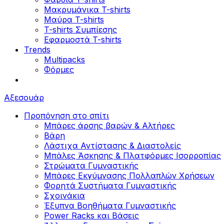
Μακρυμάνικα T-shirts
Μαύρα T-shirts
T-shirts Συμπίεσης
Εφαρμοστά T-shirts
Trends
Multipacks
Φόρμες
Αξεσουάρ
Προπόνηση στο σπίτι
Μπάρες άρσης βαρών & Αλτήρες
Βάρη
Λάστιχα Αντίστασης & Διαστολείς
Μπάλες Άσκησης & Πλατφόρμες Ισορροπίας
Στρώματα Γυμναστικής
Μπάρες Εκγύμνασης Πολλαπλών Χρήσεων
Φορητά Συστήματα Γυμναστικής
Σχοινάκια
Έξυπνα Βοηθήματα Γυμναστικής
Power Racks και Βάσεις