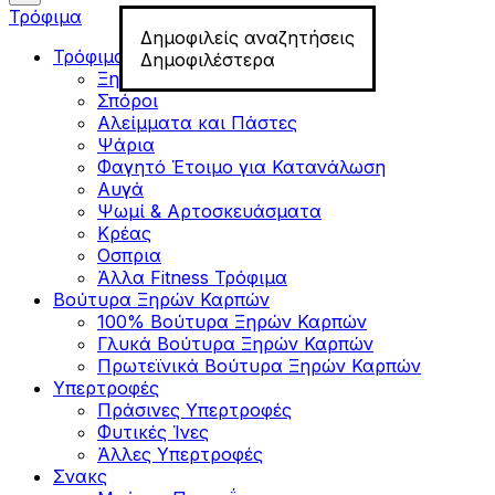
Τρόφιμα
Δημοφιλείς αναζητήσεις
Τρόφιμα για Fitness
Δημοφιλέστερα
Ξηροί Καρποί
Σπόροι
Αλείμματα και Πάστες
Ψάρια
Φαγητό Έτοιμο για Κατανάλωση
Αυγά
Ψωμί & Αρτοσκευάσματα
Κρέας
Οσπρια
Άλλα Fitness Τρόφιμα
Βούτυρα Ξηρών Καρπών
100% Βούτυρα Ξηρών Καρπών
Γλυκά Βούτυρα Ξηρών Καρπών
Πρωτεϊνικά Βούτυρα Ξηρών Καρπών
Υπερτροφές
Πράσινες Υπερτροφές
Φυτικές Ίνες
Άλλες Υπερτροφές
Σνακς