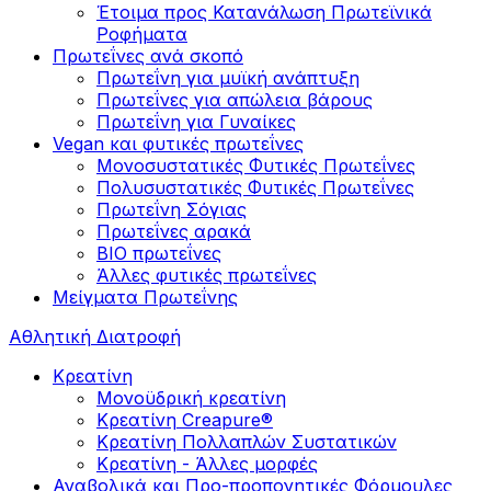
Έτοιμα προς Κατανάλωση Πρωτεϊνικά
Ροφήματα
Πρωτεΐνες ανά σκοπό
Πρωτεΐνη για μυϊκή ανάπτυξη
Πρωτεΐνες για απώλεια βάρους
Πρωτεΐνη για Γυναίκες
Vegan και φυτικές πρωτεΐνες
Μονοσυστατικές Φυτικές Πρωτεΐνες
Πολυσυστατικές Φυτικές Πρωτεΐνες
Πρωτεΐνη Σόγιας
Πρωτεΐνες αρακά
ΒIO πρωτεΐνες
Άλλες φυτικές πρωτεΐνες
Μείγματα Πρωτεΐνης
Αθλητική Διατροφή
Κρεατίνη
Μονοϋδρική κρεατίνη
Κρεατίνη Creapure®
Κρεατίνη Πολλαπλών Συστατικών
Κρεατίνη - Άλλες μορφές
Αναβολικά και Προ-προπονητικές Φόρμουλες