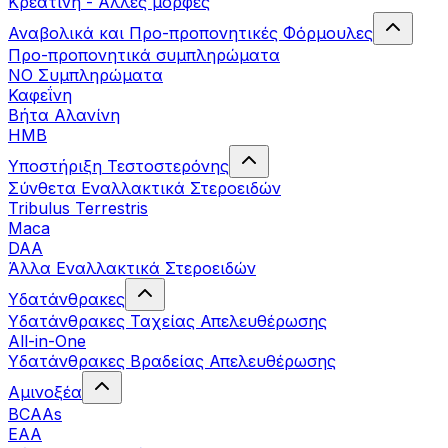
Κρεατίνη - Άλλες μορφές
Αναβολικά και Προ-προπονητικές Φόρμουλες
Προ-προπονητικά συμπληρώματα
ΝΟ Συμπληρώματα
Καφεΐνη
Βήτα Αλανίνη
HMB
Υποστήριξη Τεστοστερόνης
Σύνθετα Εναλλακτικά Στεροειδών
Tribulus Terrestris
Maca
DAA
Άλλα Εναλλακτικά Στεροειδών
Υδατάνθρακες
Υδατάνθρακες Ταχείας Απελευθέρωσης
All-in-One
Υδατάνθρακες Βραδείας Απελευθέρωσης
Αμινοξέα
BCAAs
EAA