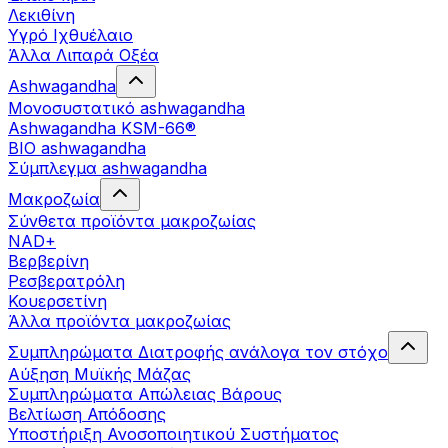
Λεκιθίνη
Υγρό Ιχθυέλαιο
Άλλα Λιπαρά Οξέα
Ashwagandha
Μονοσυστατικό ashwagandha
Ashwagandha KSM-66®
BIO ashwagandha
Σύμπλεγμα ashwagandha
Μακροζωία
Σύνθετα προϊόντα μακροζωίας
NAD+
Βερβερίνη
Ρεσβερατρόλη
Κουερσετίνη
Άλλα προϊόντα μακροζωίας
Συμπληρώματα Διατροφής ανάλογα τον στόχο
Αύξηση Μυϊκής Μάζας
Συμπληρώματα Aπώλειας Βάρους
Βελτίωση Απόδοσης
Υποστήριξη Ανοσοποιητικού Συστήματος