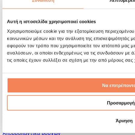
Συναίνεση
Λεπτομέρει
Εργαλεία μασάζ
Κύλινδροι Αφρού & Εξοπλισμός Μασάζ
Άλλα Βοηθήματα Αποκατάστασης
Αυτή η ιστοσελίδα χρησιμοποιεί cookies
Τσάντες & σακίδια πλάτης
Τσάντες τροφίμων & αξεσουάρ
Χρησιμοποιούμε cookie για την εξατομίκευση περιεχομένου
Σάκοι Γυμναστικής
κοινωνικών μέσων και την ανάλυση της επισκεψιμότητάς μ
Σακίδια πλάτης
αφορούν τον τρόπο που χρησιμοποιείτε τον ιστότοπό μας μ
Αξεσουάρ με βάση τη δραστηριότητα
αναλύσεων, οι οποίοι ενδεχομένως να τις συνδυάσουν με 
Tρέξιμο
τις οποίες έχουν συλλέξει σε σχέση με την από μέρους σας
Αθλήματα πάλης
Ποδηλασία
Γιόγκα & Πιλάτες
Κρυοθεραπεία
Να επιτρέποντα
Κολύμβηση
Πεζοπορία
Προσαρμογή
Biohacking
Θεραπεία με Κόκκινο Φως
Φίλτρα και Δοχεία Νερού
Άρνηση
Βιώσιμο Σπίτι
Απορρυπαντικά ρούχων