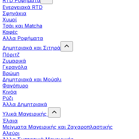
RTD Ροφήματα
Ενεργειακά RTD
Σφηνάκια
Χυμοί
Τσάι και Matcha
Καφές
Αλλα Ροφήματα
Δημητριακά και Σιτηρά
Πόριτζ
Ζυμαρικά
Γκρανόλα
Βρώμη
Δημητριακά και Μούσλι
Φαγόπυρο
Κινόα
Ρύζι
Άλλα Δημητριακά
Υλικά Μαγειρικής
Έλαια
Μείγματα Μαγειρικής και Ζαχαροπλαστικής
Αλεύρι