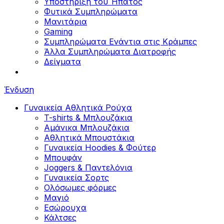
Υποστήριξη του Ήπατος
Φυτικά Συμπληρώματα
Μανιτάρια
Gaming
Συμπληρώματα Ενάντια στις Κράμπες
Άλλα Συμπληρώματα Διατροφής
Δείγματα
Ένδυση
Γυναικεία Αθλητικά Ρούχα
T-shirts & Μπλουζάκια
Αμάνικα Μπλουζάκια
Aθλητικά Μπουστάκια
Γυναικεία Hoodies & Φούτερ
Μπουφάν
Joggers & Παντελόνια
Γυναικεία Σορτς
Ολόσωμες φόρμες
Μαγιό
Εσώρουχα
Κάλτσες