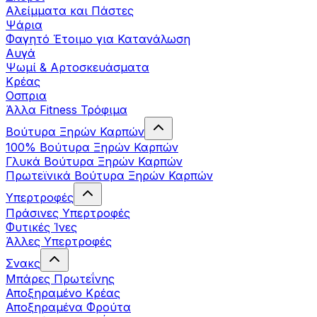
Αλείμματα και Πάστες
Ψάρια
Φαγητό Έτοιμο για Κατανάλωση
Αυγά
Ψωμί & Αρτοσκευάσματα
Κρέας
Οσπρια
Άλλα Fitness Τρόφιμα
Βούτυρα Ξηρών Καρπών
100% Βούτυρα Ξηρών Καρπών
Γλυκά Βούτυρα Ξηρών Καρπών
Πρωτεϊνικά Βούτυρα Ξηρών Καρπών
Υπερτροφές
Πράσινες Υπερτροφές
Φυτικές Ίνες
Άλλες Υπερτροφές
Σνακς
Μπάρες Πρωτεΐνης
Αποξηραμένο Κρέας
Αποξηραμένα Φρούτα