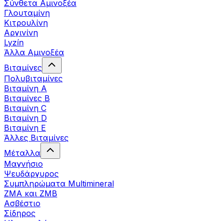
Σύνθετα Αμινοξέα
Γλουταμίνη
Κιτρουλίνη
Αργινίνη
Lyzín
Άλλα Αμινοξέα
Βιταμίνες
Πολυβιταμίνες
Βιταμίνη Α
Βιταμίνες Β
Βιταμίνη C
Βιταμίνη D
Βιταμίνη Ε
Άλλες Βιταμίνες
Μέταλλα
Μαγνήσιο
Ψευδάργυρος
Συμπληρώματα Multimineral
ZMA και ZMB
Ασβέστιο
Σίδηρος