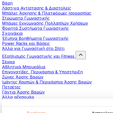
Βάρη
Λάστιχα Αντίστασης & Διαστολείς
Μπάλες Άσκησης & Πλατφόρμες Ισορροπίας
Στρώματα Γυμναστικής
Μπάρες Εκγύμνασης Πολλαπλών Χρήσεων
Φορητά Συστήματα Γυμναστικής
Σχοινάκια
Έξυπνα Βοηθήματα Γυμναστικής
Power Racks και Βάσεις
Άλλα για Γυμναστική στο Σπίτι
Εξοπλισμός Γυμναστικής και Fitness
Σέικερ
Αθλητικά Μπουκάλια
Επιγονατίδες, Περικάρπια & Υποστήριξη
Ζώνες Άρσης Βαρών
Ιμάντες Καρπών & Περικάρπια Άρσης Βαρών
Πετσέτες
Γάντια Άρσης Βαρών
Άλλα αξεσουάρ
Βοηθήματα- αποκατάστασης
Πιστόλια μασάζ