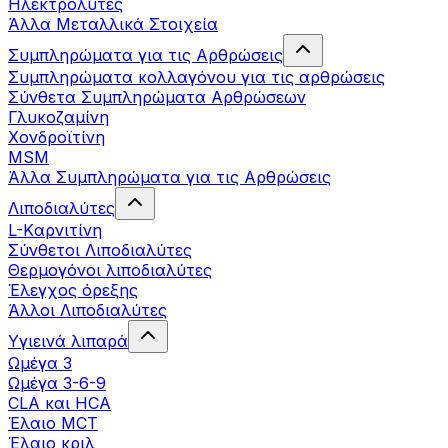
Ηλεκτρολύτες
Άλλα Mεταλλικά Στοιχεία
Συμπληρώματα για τις Αρθρώσεις
Συμπληρώματα κολλαγόνου για τις αρθρώσεις
Σύνθετα Συμπληρώματα Αρθρώσεων
Γλυκοζαμίνη
Χονδροϊτίνη
MSM
Άλλα Συμπληρώματα για τις Αρθρώσεις
Λιποδιαλύτες
L-Kαρνιτίνη
Σύνθετοι Λιποδιαλύτες
Θερμογόνοι λιποδιαλύτες
Έλεγχος όρεξης
Άλλοι Λιποδιαλύτες
Υγιεινά λιπαρά
Ωμέγα 3
Ωμέγα 3-6-9
CLA και HCA
Έλαιο MCT
Έλαιο κριλ