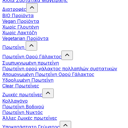
Άλλα Συστατικά Μαγειρικής
Διατροφές
BIO Προϊόντα
Vegan Προϊόντα
Χωρίς Γλουτένη
Χωρίς Λακτόζη
Vegetarian Προϊόντα
Πρωτεΐνη
Πρωτεΐνη Ορού Γάλακτος
Συμπυκνωμένη πρωτεΐνη
Πρωτεΐνη ορού γάλακτος πολλαπλών συστατικών
Απομονωμένη Πρωτεΐνη Ορού Γάλακτος
Υδρολυμένη Πρωτεΐνη
Clear Πρωτεΐνες
Ζωικές πρωτεΐνες
Κολλαγόνο
Πρωτεΐνη Βοδινού
Πρωτεΐνη Νυκτός
Άλλες ζωικές πρωτεΐνες
Υποκατάστατο Γεύματος