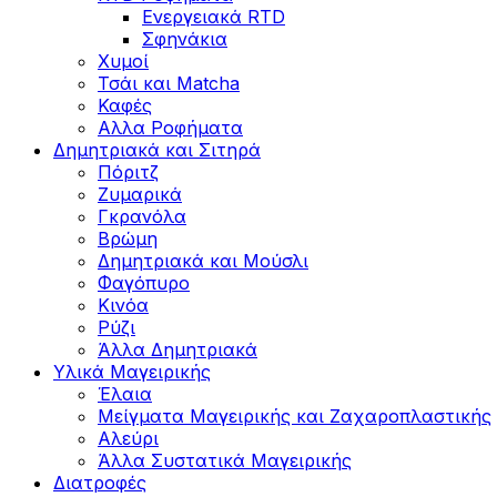
Ενεργειακά RTD
Σφηνάκια
Χυμοί
Τσάι και Matcha
Καφές
Αλλα Ροφήματα
Δημητριακά και Σιτηρά
Πόριτζ
Ζυμαρικά
Γκρανόλα
Βρώμη
Δημητριακά και Μούσλι
Φαγόπυρο
Κινόα
Ρύζι
Άλλα Δημητριακά
Υλικά Μαγειρικής
Έλαια
Μείγματα Μαγειρικής και Ζαχαροπλαστικής
Αλεύρι
Άλλα Συστατικά Μαγειρικής
Διατροφές