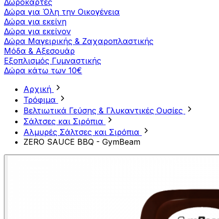
Δωροκάρτες
Δώρα για Όλη την Οικογένεια
Δώρα για εκείνη
Δώρα για εκείνον
Δώρα Μαγειρικής & Ζαχαροπλαστικής
Μόδα & Αξεσουάρ
Εξοπλισμός Γυμναστικής
Δώρα κάτω των 10€
Αρχική
Τρόφιμα
Βελτιωτικά Γεύσης & Γλυκαντικές Ουσίες
Σάλτσες και Σιρόπια
Αλμυρές Σάλτσες και Σιρόπια
ZERO SAUCE BBQ - GymBeam