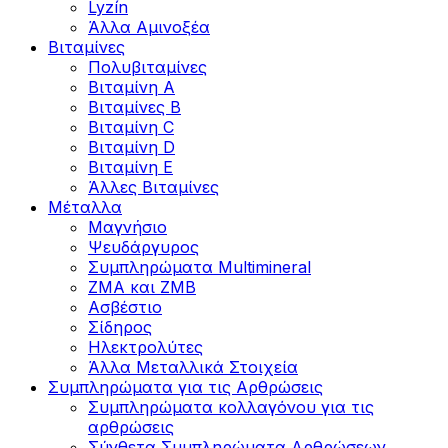
Lyzín
Άλλα Αμινοξέα
Βιταμίνες
Πολυβιταμίνες
Βιταμίνη Α
Βιταμίνες Β
Βιταμίνη C
Βιταμίνη D
Βιταμίνη Ε
Άλλες Βιταμίνες
Μέταλλα
Μαγνήσιο
Ψευδάργυρος
Συμπληρώματα Multimineral
ZMA και ZMB
Ασβέστιο
Σίδηρος
Ηλεκτρολύτες
Άλλα Mεταλλικά Στοιχεία
Συμπληρώματα για τις Αρθρώσεις
Συμπληρώματα κολλαγόνου για τις
αρθρώσεις
Σύνθετα Συμπληρώματα Αρθρώσεων