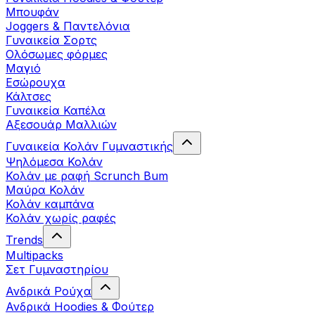
Μπουφάν
Joggers & Παντελόνια
Γυναικεία Σορτς
Ολόσωμες φόρμες
Μαγιό
Εσώρουχα
Κάλτσες
Γυναικεία Καπέλα
Αξεσουάρ Μαλλιών
Γυναικεία Κολάν Γυμναστικής
Ψηλόμεσα Κολάν
Κολάν με ραφή Scrunch Bum
Μαύρα Κολάν
Κολάν καμπάνα
Κολάν χωρίς ραφές
Trends
Multipacks
Σετ Γυμναστηρίου
Ανδρικά Ρούχα
Ανδρικά Hoodies & Φούτερ