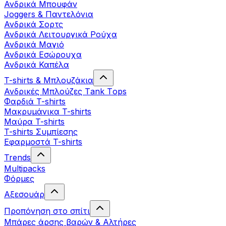
Ανδρικά Μπουφάν
Joggers & Παντελόνια
Ανδρικά Σορτς
Ανδρικά Λειτουργικά Ρούχα
Ανδρικά Μαγιό
Ανδρικά Εσώρουχα
Ανδρικά Καπέλα
T-shirts & Μπλουζάκια
Ανδρικές Mπλούζες Τank Τops
Φαρδιά T-shirts
Μακρυμάνικα T-shirts
Μαύρα T-shirts
T-shirts Συμπίεσης
Εφαρμοστά T-shirts
Trends
Multipacks
Φόρμες
Αξεσουάρ
Προπόνηση στο σπίτι
Μπάρες άρσης βαρών & Αλτήρες