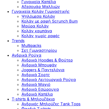
Γυναικεία Καπέλα
Αξεσουάρ Μαλλιών
Γυναικεία Κολάν Γυμναστικής
Ψηλόμεσα Κολάν
Κολάν με ραφή Scrunch Bum
Μαύρα Κολάν
Κολάν καμπάνα
Κολάν χωρίς ραφές
Trends
Multipacks
Σετ Γυμναστηρίου
Ανδρικά Ρούχα
Ανδρικά Hoodies & Φούτερ
Ανδρικά Μπουφάν
Joggers & Παντελόνια
Ανδρικά Σορτς
Ανδρικά Λειτουργικά Ρούχα
Ανδρικά Μαγιό
Ανδρικά Εσώρουχα
Ανδρικά Καπέλα
T-shirts & Μπλουζάκια
Ανδρικές Mπλούζες Τank Τops
Φαρδιά T-shirts