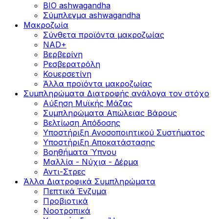
BIO ashwagandha
Σύμπλεγμα ashwagandha
Μακροζωία
Σύνθετα προϊόντα μακροζωίας
NAD+
Βερβερίνη
Ρεσβερατρόλη
Κουερσετίνη
Άλλα προϊόντα μακροζωίας
Συμπληρώματα Διατροφής ανάλογα τον στόχο
Αύξηση Μυϊκής Μάζας
Συμπληρώματα Aπώλειας Βάρους
Βελτίωση Απόδοσης
Υποστήριξη Ανοσοποιητικού Συστήματος
Yποστήριξη Αποκατάστασης
Βοηθήματα Ύπνου
Μαλλία - Νύχια - Δέρμα
Αντι-Στρες
Άλλα Διατροφικά Συμπληρώματα
Πεπτικά Ένζυμα
Προβιοτικά
Νοοτροπικά