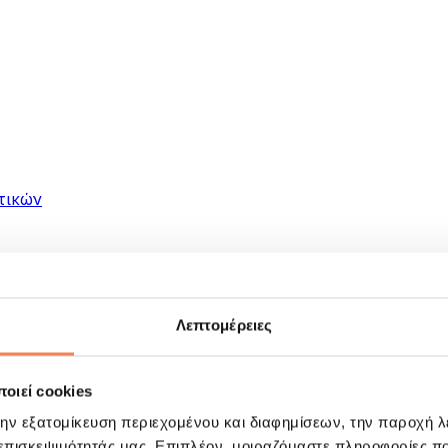
τικών
Λεπτομέρειες
οιεί cookies
ματα
την εξατομίκευση περιεχομένου και διαφημίσεων, την παροχή 
 επισκεψιμότητάς μας. Επιπλέον, μοιραζόμαστε πληροφορίες π