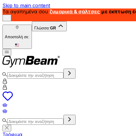
Skip to main content
Τα αγαπημένα σου
ζυμαρικά & σάλτσες
με έκπτωση 
Γλώσσα:
GR
Αποστολή σε:
Τρόφιμα