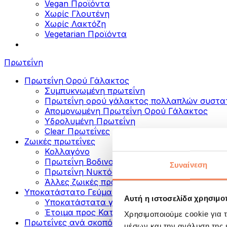
Vegan Προϊόντα
Χωρίς Γλουτένη
Χωρίς Λακτόζη
Vegetarian Προϊόντα
Πρωτεΐνη
Πρωτεΐνη Ορού Γάλακτος
Συμπυκνωμένη πρωτεΐνη
Πρωτεΐνη ορού γάλακτος πολλαπλών συστα
Απομονωμένη Πρωτεΐνη Ορού Γάλακτος
Υδρολυμένη Πρωτεΐνη
Clear Πρωτεΐνες
Ζωικές πρωτεΐνες
Κολλαγόνο
Πρωτεΐνη Βοδινού
Συναίνεση
Πρωτεΐνη Νυκτός
Άλλες ζωικές πρωτεΐνες
Υποκατάστατο Γεύματος
Αυτή η ιστοσελίδα χρησιμοπ
Υποκατάστατα γεύματος σε σκόνη
Έτοιμα προς Κατανάλωση Πρωτεϊνικά Ροφή
Χρησιμοποιούμε cookie για 
Πρωτεΐνες ανά σκοπό
μέσων και την ανάλυση της