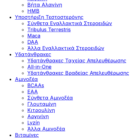
Βήτα Αλανίνη
HMB
Υποστήριξη Τεστοστερόνης
Σύνθετα Εναλλακτικά Στεροειδών
Tribulus Terrestris
Maca
DAA
Άλλα Εναλλακτικά Στεροειδών
Υδατάνθρακες
Υδατάνθρακες Ταχείας Απελευθέρωσης
All-in-One
Υδατάνθρακες Βραδείας Απελευθέρωσης
Αμινοξέα
BCAAs
EAA
Σύνθετα Αμινοξέα
Γλουταμίνη
Κιτρουλίνη
Αργινίνη
Lyzín
Άλλα Αμινοξέα
Βιταμίνες