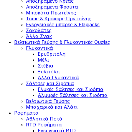
Αποξηραμένο Κρέας
Αποξηραμένα Φρούτα
Μπισκότα Πρωτεΐνης
Τσιπς & Kράκερς Πρωτεΐνης
Ενεργειακές μπάρες & Flapjacks
Σοκολάτες
Άλλα Σνακ
Βελτιωτικά Γεύσης & Γλυκαντικές Ουσίες
Γλυκαντικά
Ερυθριτόλη
Μέλι
Στέβια
Ξυλιτόλη
Άλλα Γλυκαντικά
Σάλτσες και Σιρόπια
Γλυκές Σάλτσες και Σιρόπια
Αλμυρές Σάλτσες και Σιρόπια
Bελτιωτικά Γεύσης
Μπαχαρικά και Αλάτι
Ροφήματα
Αθλητικά Ποτά
RTD Ροφήματα
Ενεργειακά RTD