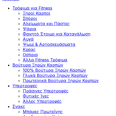
Τρόφιμα για Fitness
Ξηροί Καρποί
Σπόροι
Αλείμματα και Πάστες
Ψάρια
Φαγητό Έτοιμο για Κατανάλωση
Αυγά
Ψωμί & Αρτοσκευάσματα
Κρέας
Οσπρια
Άλλα Fitness Τρόφιμα
Βούτυρα Ξηρών Καρπών
100% Βούτυρα Ξηρών Καρπών
Γλυκά Βούτυρα Ξηρών Καρπών
Πρωτεϊνικά Βούτυρα Ξηρών Καρπών
Υπερτροφές
Πράσινες Υπερτροφές
Φυτικές Ίνες
Άλλες Υπερτροφές
Σνακς
Μπάρες Πρωτεΐνης