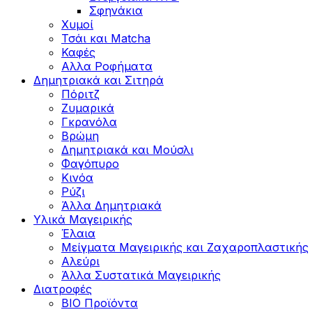
Σφηνάκια
Χυμοί
Τσάι και Matcha
Καφές
Αλλα Ροφήματα
Δημητριακά και Σιτηρά
Πόριτζ
Ζυμαρικά
Γκρανόλα
Βρώμη
Δημητριακά και Μούσλι
Φαγόπυρο
Κινόα
Ρύζι
Άλλα Δημητριακά
Υλικά Μαγειρικής
Έλαια
Μείγματα Μαγειρικής και Ζαχαροπλαστικής
Αλεύρι
Άλλα Συστατικά Μαγειρικής
Διατροφές
BIO Προϊόντα