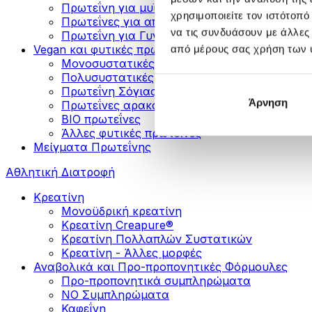
Πρωτεΐνη για μυϊκή ανάπτυξη
χρησιμοποιείτε τον ιστότοπ
Πρωτεΐνες για απώλεια βάρους
να τις συνδυάσουν με άλλες
Πρωτεΐνη για Γυναίκες
Vegan και φυτικές πρωτεΐνες
από μέρους σας χρήση των 
Μονοσυστατικές Φυτικές Πρωτεΐνες
Πολυσυστατικές Φυτικές Πρωτεΐνες
Πρωτεΐνη Σόγιας
Άρνηση
Πρωτεΐνες αρακά
ΒIO πρωτεΐνες
Άλλες φυτικές πρωτεΐνες
Μείγματα Πρωτεΐνης
Αθλητική Διατροφή
Κρεατίνη
Μονοϋδρική κρεατίνη
Κρεατίνη Creapure®
Κρεατίνη Πολλαπλών Συστατικών
Κρεατίνη - Άλλες μορφές
Αναβολικά και Προ-προπονητικές Φόρμουλες
Προ-προπονητικά συμπληρώματα
ΝΟ Συμπληρώματα
Καφεΐνη