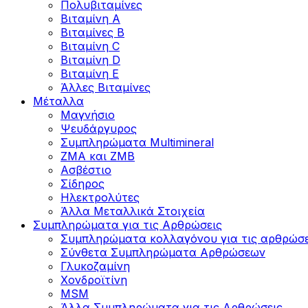
Πολυβιταμίνες
Βιταμίνη Α
Βιταμίνες Β
Βιταμίνη C
Βιταμίνη D
Βιταμίνη Ε
Άλλες Βιταμίνες
Μέταλλα
Μαγνήσιο
Ψευδάργυρος
Συμπληρώματα Multimineral
ZMA και ZMB
Ασβέστιο
Σίδηρος
Ηλεκτρολύτες
Άλλα Mεταλλικά Στοιχεία
Συμπληρώματα για τις Αρθρώσεις
Συμπληρώματα κολλαγόνου για τις αρθρώσε
Σύνθετα Συμπληρώματα Αρθρώσεων
Γλυκοζαμίνη
Χονδροϊτίνη
MSM
Άλλα Συμπληρώματα για τις Αρθρώσεις