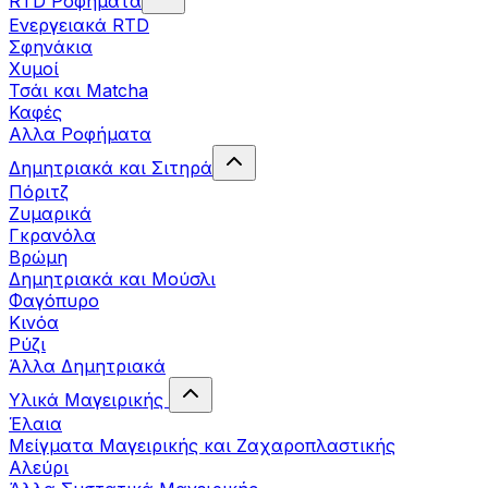
RTD Ροφήματα
Ενεργειακά RTD
Σφηνάκια
Χυμοί
Τσάι και Matcha
Καφές
Αλλα Ροφήματα
Δημητριακά και Σιτηρά
Πόριτζ
Ζυμαρικά
Γκρανόλα
Βρώμη
Δημητριακά και Μούσλι
Φαγόπυρο
Κινόα
Ρύζι
Άλλα Δημητριακά
Υλικά Μαγειρικής
Έλαια
Μείγματα Μαγειρικής και Ζαχαροπλαστικής
Αλεύρι