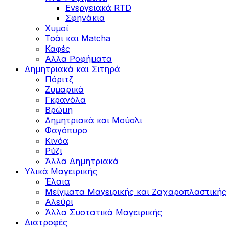
Ενεργειακά RTD
Σφηνάκια
Χυμοί
Τσάι και Matcha
Καφές
Αλλα Ροφήματα
Δημητριακά και Σιτηρά
Πόριτζ
Ζυμαρικά
Γκρανόλα
Βρώμη
Δημητριακά και Μούσλι
Φαγόπυρο
Κινόα
Ρύζι
Άλλα Δημητριακά
Υλικά Μαγειρικής
Έλαια
Μείγματα Μαγειρικής και Ζαχαροπλαστικής
Αλεύρι
Άλλα Συστατικά Μαγειρικής
Διατροφές