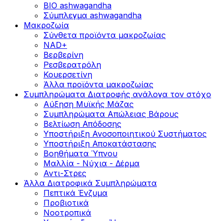
BIO ashwagandha
Σύμπλεγμα ashwagandha
Μακροζωία
Σύνθετα προϊόντα μακροζωίας
NAD+
Βερβερίνη
Ρεσβερατρόλη
Κουερσετίνη
Άλλα προϊόντα μακροζωίας
Συμπληρώματα Διατροφής ανάλογα τον στόχο
Αύξηση Μυϊκής Μάζας
Συμπληρώματα Aπώλειας Βάρους
Βελτίωση Απόδοσης
Υποστήριξη Ανοσοποιητικού Συστήματος
Yποστήριξη Αποκατάστασης
Βοηθήματα Ύπνου
Μαλλία - Νύχια - Δέρμα
Αντι-Στρες
Άλλα Διατροφικά Συμπληρώματα
Πεπτικά Ένζυμα
Προβιοτικά
Νοοτροπικά