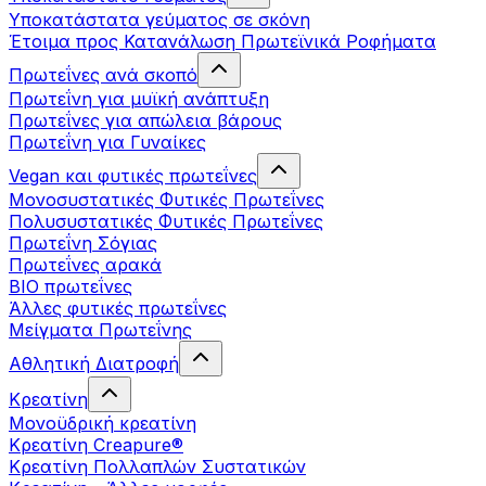
Υποκατάστατα γεύματος σε σκόνη
Έτοιμα προς Κατανάλωση Πρωτεϊνικά Ροφήματα
Πρωτεΐνες ανά σκοπό
Πρωτεΐνη για μυϊκή ανάπτυξη
Πρωτεΐνες για απώλεια βάρους
Πρωτεΐνη για Γυναίκες
Vegan και φυτικές πρωτεΐνες
Μονοσυστατικές Φυτικές Πρωτεΐνες
Πολυσυστατικές Φυτικές Πρωτεΐνες
Πρωτεΐνη Σόγιας
Πρωτεΐνες αρακά
ΒIO πρωτεΐνες
Άλλες φυτικές πρωτεΐνες
Μείγματα Πρωτεΐνης
Αθλητική Διατροφή
Κρεατίνη
Μονοϋδρική κρεατίνη
Κρεατίνη Creapure®
Κρεατίνη Πολλαπλών Συστατικών