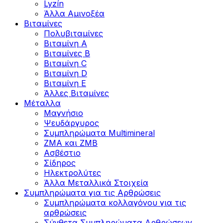
Lyzín
Άλλα Αμινοξέα
Βιταμίνες
Πολυβιταμίνες
Βιταμίνη Α
Βιταμίνες Β
Βιταμίνη C
Βιταμίνη D
Βιταμίνη Ε
Άλλες Βιταμίνες
Μέταλλα
Μαγνήσιο
Ψευδάργυρος
Συμπληρώματα Multimineral
ZMA και ZMB
Ασβέστιο
Σίδηρος
Ηλεκτρολύτες
Άλλα Mεταλλικά Στοιχεία
Συμπληρώματα για τις Αρθρώσεις
Συμπληρώματα κολλαγόνου για τις
αρθρώσεις
Σύνθετα Συμπληρώματα Αρθρώσεων