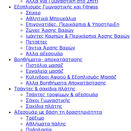
Άλλα για Γυμναστική στο Σπίτι
Εξοπλισμός Γυμναστικής και Fitness
Σέικερ
Αθλητικά Μπουκάλια
Επιγονατίδες, Περικάρπια & Υποστήριξη
Ζώνες Άρσης Βαρών
Ιμάντες Καρπών & Περικάρπια Άρσης Βαρών
Πετσέτες
Γάντια Άρσης Βαρών
Άλλα αξεσουάρ
Βοηθήματα- αποκατάστασης
Πιστόλια μασάζ
Εργαλεία μασάζ
Κύλινδροι Αφρού & Εξοπλισμός Μασάζ
Άλλα Βοηθήματα Αποκατάστασης
Τσάντες & σακίδια πλάτης
Τσάντες τροφίμων & αξεσουάρ
Σάκοι Γυμναστικής
Σακίδια πλάτης
Αξεσουάρ με βάση τη δραστηριότητα
Tρέξιμο
Αθλήματα πάλης
Ποδηλασία