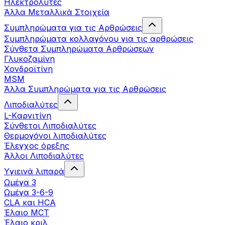
Ηλεκτρολύτες
Άλλα Mεταλλικά Στοιχεία
Συμπληρώματα για τις Αρθρώσεις
Συμπληρώματα κολλαγόνου για τις αρθρώσεις
Σύνθετα Συμπληρώματα Αρθρώσεων
Γλυκοζαμίνη
Χονδροϊτίνη
MSM
Άλλα Συμπληρώματα για τις Αρθρώσεις
Λιποδιαλύτες
L-Kαρνιτίνη
Σύνθετοι Λιποδιαλύτες
Θερμογόνοι λιποδιαλύτες
Έλεγχος όρεξης
Άλλοι Λιποδιαλύτες
Υγιεινά λιπαρά
Ωμέγα 3
Ωμέγα 3-6-9
CLA και HCA
Έλαιο MCT
Έλαιο κριλ