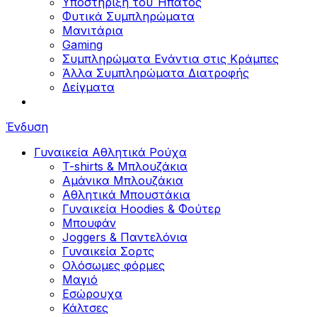
Υποστήριξη του Ήπατος
Φυτικά Συμπληρώματα
Μανιτάρια
Gaming
Συμπληρώματα Ενάντια στις Κράμπες
Άλλα Συμπληρώματα Διατροφής
Δείγματα
Ένδυση
Γυναικεία Αθλητικά Ρούχα
T-shirts & Μπλουζάκια
Αμάνικα Μπλουζάκια
Aθλητικά Μπουστάκια
Γυναικεία Hoodies & Φούτερ
Μπουφάν
Joggers & Παντελόνια
Γυναικεία Σορτς
Ολόσωμες φόρμες
Μαγιό
Εσώρουχα
Κάλτσες