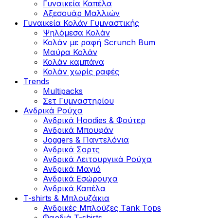
Γυναικεία Καπέλα
Αξεσουάρ Μαλλιών
Γυναικεία Κολάν Γυμναστικής
Ψηλόμεσα Κολάν
Κολάν με ραφή Scrunch Bum
Μαύρα Κολάν
Κολάν καμπάνα
Κολάν χωρίς ραφές
Trends
Multipacks
Σετ Γυμναστηρίου
Ανδρικά Ρούχα
Ανδρικά Hoodies & Φούτερ
Ανδρικά Μπουφάν
Joggers & Παντελόνια
Ανδρικά Σορτς
Ανδρικά Λειτουργικά Ρούχα
Ανδρικά Μαγιό
Ανδρικά Εσώρουχα
Ανδρικά Καπέλα
T-shirts & Μπλουζάκια
Ανδρικές Mπλούζες Τank Τops
Φαρδιά T-shirts