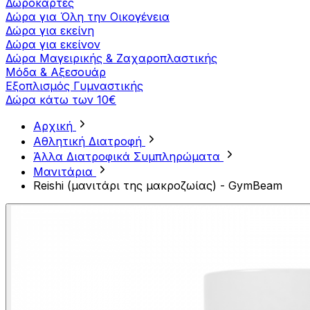
Δωροκάρτες
Δώρα για Όλη την Οικογένεια
Δώρα για εκείνη
Δώρα για εκείνον
Δώρα Μαγειρικής & Ζαχαροπλαστικής
Μόδα & Αξεσουάρ
Εξοπλισμός Γυμναστικής
Δώρα κάτω των 10€
Αρχική
Αθλητική Διατροφή
Άλλα Διατροφικά Συμπληρώματα
Μανιτάρια
Reishi (μανιτάρι της μακροζωίας) - GymBeam