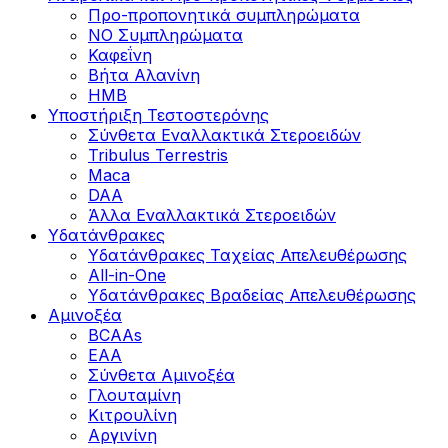
Προ-προπονητικά συμπληρώματα
ΝΟ Συμπληρώματα
Καφεΐνη
Βήτα Αλανίνη
HMB
Υποστήριξη Τεστοστερόνης
Σύνθετα Εναλλακτικά Στεροειδών
Tribulus Terrestris
Maca
DAA
Άλλα Εναλλακτικά Στεροειδών
Υδατάνθρακες
Υδατάνθρακες Ταχείας Απελευθέρωσης
All-in-One
Υδατάνθρακες Βραδείας Απελευθέρωσης
Αμινοξέα
BCAAs
EAA
Σύνθετα Αμινοξέα
Γλουταμίνη
Κιτρουλίνη
Αργινίνη