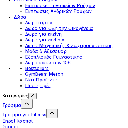
Εκπτώσεις Γυναικείων Ρούχων
Εκπτώσεις Aνδρικών Ρούχων
Δώρα
Δωροκάρτες
Δώρα για Όλη την Οικογένεια
Δώρα για εκείνη
Δώρα για εκείνον
Δώρα Μαγειρικής & Ζαχαροπλαστικής
Μόδα & Αξεσουάρ
Εξοπλισμός Γυμναστικής
Δώρα κάτω των 10€
Bestsellers
GymBeam Merch
Νέα Προϊόντα
Προσφορές
Κατηγορίες
Τρόφιμα
Τρόφιμα για Fitness
Ξηροί Καρποί
Σπόροι