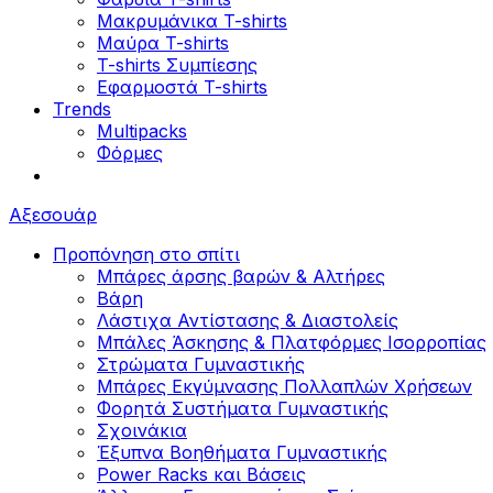
Μακρυμάνικα T-shirts
Μαύρα T-shirts
T-shirts Συμπίεσης
Εφαρμοστά T-shirts
Trends
Multipacks
Φόρμες
Αξεσουάρ
Προπόνηση στο σπίτι
Μπάρες άρσης βαρών & Αλτήρες
Βάρη
Λάστιχα Αντίστασης & Διαστολείς
Μπάλες Άσκησης & Πλατφόρμες Ισορροπίας
Στρώματα Γυμναστικής
Μπάρες Εκγύμνασης Πολλαπλών Χρήσεων
Φορητά Συστήματα Γυμναστικής
Σχοινάκια
Έξυπνα Βοηθήματα Γυμναστικής
Power Racks και Βάσεις