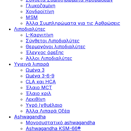
Γλυκοζαμίνη
Χονδροϊτίνη
MSM
Άλλα Συμπληρώματα για τις Αρθρώσεις
Λιποδιαλύτες
L-Kαρνιτίνη
Σύνθετοι Λιποδιαλύτες
Θερμογόνοι λιποδιαλύτες
Έλεγχος όρεξης
Άλλοι Λιποδιαλύτες
Υγιεινά λιπαρά
Ωμέγα 3
Ωμέγα 3-6-9
CLA και HCA
Έλαιο MCT
Έλαιο κριλ
Λεκιθίνη
Υγρό Ιχθυέλαιο
Άλλα Λιπαρά Οξέα
Ashwagandha
Μονοσυστατικό ashwagandha
Ashwagandha KSM-66®