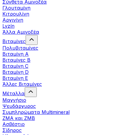
Σύνθετα Αμινοξέα
Γλουταμίνη
Κιτρουλίνη
Αργινίνη
Lyzín
Άλλα Αμινοξέα
Βιταμίνες
Πολυβιταμίνες
Βιταμίνη Α
Βιταμίνες Β
Βιταμίνη C
Βιταμίνη D
Βιταμίνη Ε
Άλλες Βιταμίνες
Μέταλλα
Μαγνήσιο
Ψευδάργυρος
Συμπληρώματα Multimineral
ZMA και ZMB
Ασβέστιο
Σίδηρος