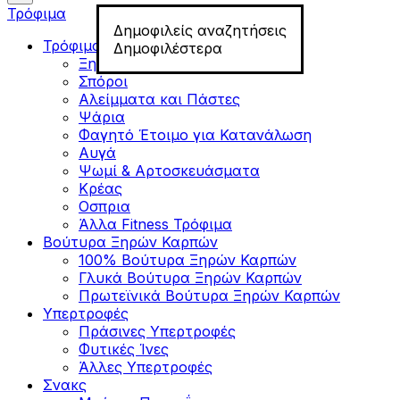
Τρόφιμα
Δημοφιλείς αναζητήσεις
Τρόφιμα για Fitness
Δημοφιλέστερα
Ξηροί Καρποί
Σπόροι
Αλείμματα και Πάστες
Ψάρια
Φαγητό Έτοιμο για Κατανάλωση
Αυγά
Ψωμί & Αρτοσκευάσματα
Κρέας
Οσπρια
Άλλα Fitness Τρόφιμα
Βούτυρα Ξηρών Καρπών
100% Βούτυρα Ξηρών Καρπών
Γλυκά Βούτυρα Ξηρών Καρπών
Πρωτεϊνικά Βούτυρα Ξηρών Καρπών
Υπερτροφές
Πράσινες Υπερτροφές
Φυτικές Ίνες
Άλλες Υπερτροφές
Σνακς