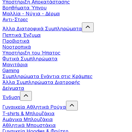
Yποστήριξη Αποκατάστασης
Βοηθήματα Ύπνου
Μαλλία - Νύχια - Δέρμα
Αντι-Στρες
Άλλα Διατροφικά Συμπληρώματα
Πεπτικά Ένζυμα
Προβιοτικά
Νοοτροπικά
Υποστήριξη του Ήπατος
Φυτικά Συμπληρώματα
Μανιτάρια
Gaming
Συμπληρώματα Ενάντια στις Κράμπες
Άλλα Συμπληρώματα Διατροφής
Δείγματα
Ένδυση
Γυναικεία Αθλητικά Ρούχα
T-shirts & Μπλουζάκια
Αμάνικα Μπλουζάκια
Aθλητικά Μπουστάκια
Γυναικεία Hoodies & Φούτερ