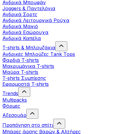
Ανδρικά Μπουφάν
Joggers & Παντελόνια
Ανδρικά Σορτς
Ανδρικά Λειτουργικά Ρούχα
Ανδρικά Μαγιό
Ανδρικά Εσώρουχα
Ανδρικά Καπέλα
T-shirts & Μπλουζάκια
Ανδρικές Mπλούζες Τank Τops
Φαρδιά T-shirts
Μακρυμάνικα T-shirts
Μαύρα T-shirts
T-shirts Συμπίεσης
Εφαρμοστά T-shirts
Trends
Multipacks
Φόρμες
Αξεσουάρ
Προπόνηση στο σπίτι
Μπάρες άρσης βαρών & Αλτήρες