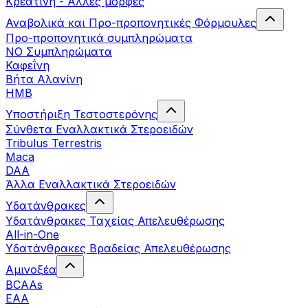
Κρεατίνη - Άλλες μορφές
Αναβολικά και Προ-προπονητικές Φόρμουλες
Προ-προπονητικά συμπληρώματα
ΝΟ Συμπληρώματα
Καφεΐνη
Βήτα Αλανίνη
HMB
Υποστήριξη Τεστοστερόνης
Σύνθετα Εναλλακτικά Στεροειδών
Tribulus Terrestris
Maca
DAA
Άλλα Εναλλακτικά Στεροειδών
Υδατάνθρακες
Υδατάνθρακες Ταχείας Απελευθέρωσης
All-in-One
Υδατάνθρακες Βραδείας Απελευθέρωσης
Αμινοξέα
BCAAs
EAA