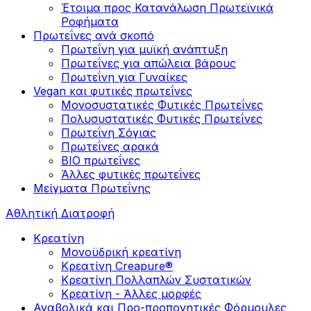
Έτοιμα προς Κατανάλωση Πρωτεϊνικά
Ροφήματα
Πρωτεΐνες ανά σκοπό
Πρωτεΐνη για μυϊκή ανάπτυξη
Πρωτεΐνες για απώλεια βάρους
Πρωτεΐνη για Γυναίκες
Vegan και φυτικές πρωτεΐνες
Μονοσυστατικές Φυτικές Πρωτεΐνες
Πολυσυστατικές Φυτικές Πρωτεΐνες
Πρωτεΐνη Σόγιας
Πρωτεΐνες αρακά
ΒIO πρωτεΐνες
Άλλες φυτικές πρωτεΐνες
Μείγματα Πρωτεΐνης
Αθλητική Διατροφή
Κρεατίνη
Μονοϋδρική κρεατίνη
Κρεατίνη Creapure®
Κρεατίνη Πολλαπλών Συστατικών
Κρεατίνη - Άλλες μορφές
Αναβολικά και Προ-προπονητικές Φόρμουλες