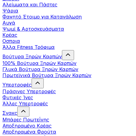
Αλείμματα και Πάστες
Ψάρια
Φαγητό Έτοιμο για Κατανάλωση
Αυγά
Ψωμί & Αρτοσκευάσματα
Κρέας
Οσπρια
Άλλα Fitness Τρόφιμα
Βούτυρα Ξηρών Καρπών
100% Βούτυρα Ξηρών Καρπών
Γλυκά Βούτυρα Ξηρών Καρπών
Πρωτεϊνικά Βούτυρα Ξηρών Καρπών
Υπερτροφές
Πράσινες Υπερτροφές
Φυτικές Ίνες
Άλλες Υπερτροφές
Σνακς
Μπάρες Πρωτεΐνης
Αποξηραμένο Κρέας
Αποξηραμένα Φρούτα