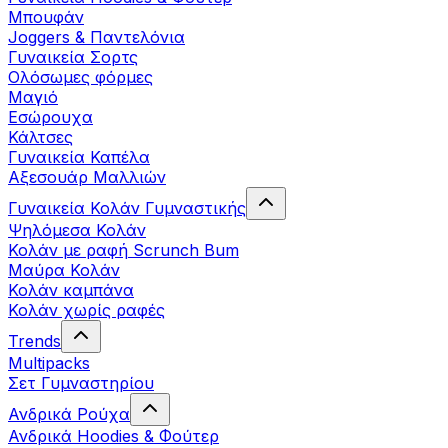
Μπουφάν
Joggers & Παντελόνια
Γυναικεία Σορτς
Ολόσωμες φόρμες
Μαγιό
Εσώρουχα
Κάλτσες
Γυναικεία Καπέλα
Αξεσουάρ Μαλλιών
Γυναικεία Κολάν Γυμναστικής
Ψηλόμεσα Κολάν
Κολάν με ραφή Scrunch Bum
Μαύρα Κολάν
Κολάν καμπάνα
Κολάν χωρίς ραφές
Trends
Multipacks
Σετ Γυμναστηρίου
Ανδρικά Ρούχα
Ανδρικά Hoodies & Φούτερ