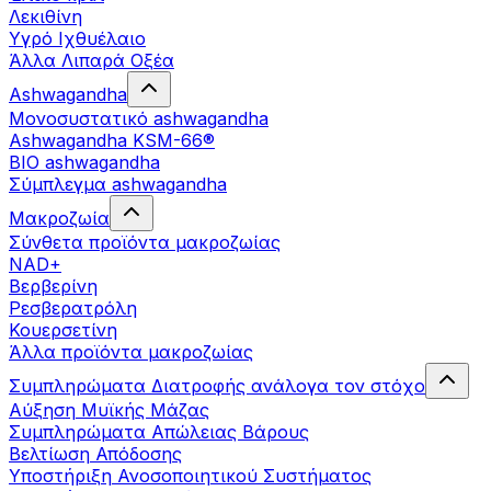
Λεκιθίνη
Υγρό Ιχθυέλαιο
Άλλα Λιπαρά Οξέα
Ashwagandha
Μονοσυστατικό ashwagandha
Ashwagandha KSM-66®
BIO ashwagandha
Σύμπλεγμα ashwagandha
Μακροζωία
Σύνθετα προϊόντα μακροζωίας
NAD+
Βερβερίνη
Ρεσβερατρόλη
Κουερσετίνη
Άλλα προϊόντα μακροζωίας
Συμπληρώματα Διατροφής ανάλογα τον στόχο
Αύξηση Μυϊκής Μάζας
Συμπληρώματα Aπώλειας Βάρους
Βελτίωση Απόδοσης
Υποστήριξη Ανοσοποιητικού Συστήματος