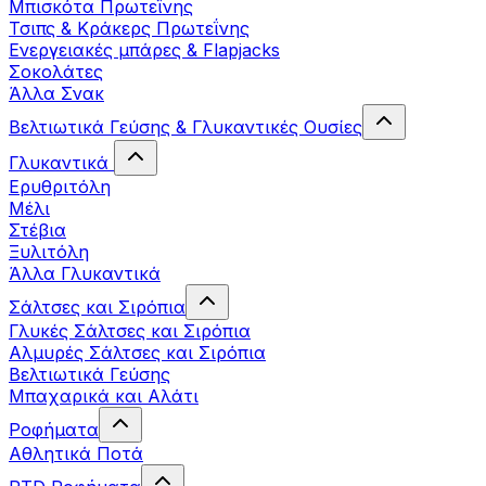
Μπισκότα Πρωτεΐνης
Τσιπς & Kράκερς Πρωτεΐνης
Ενεργειακές μπάρες & Flapjacks
Σοκολάτες
Άλλα Σνακ
Βελτιωτικά Γεύσης & Γλυκαντικές Ουσίες
Γλυκαντικά
Ερυθριτόλη
Μέλι
Στέβια
Ξυλιτόλη
Άλλα Γλυκαντικά
Σάλτσες και Σιρόπια
Γλυκές Σάλτσες και Σιρόπια
Αλμυρές Σάλτσες και Σιρόπια
Bελτιωτικά Γεύσης
Μπαχαρικά και Αλάτι
Ροφήματα
Αθλητικά Ποτά