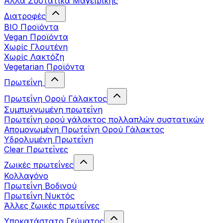
Άλλα Συστατικά Μαγειρικής
Διατροφές
BIO Προϊόντα
Vegan Προϊόντα
Χωρίς Γλουτένη
Χωρίς Λακτόζη
Vegetarian Προϊόντα
Πρωτεΐνη
Πρωτεΐνη Ορού Γάλακτος
Συμπυκνωμένη πρωτεΐνη
Πρωτεΐνη ορού γάλακτος πολλαπλών συστατικών
Απομονωμένη Πρωτεΐνη Ορού Γάλακτος
Υδρολυμένη Πρωτεΐνη
Clear Πρωτεΐνες
Ζωικές πρωτεΐνες
Κολλαγόνο
Πρωτεΐνη Βοδινού
Πρωτεΐνη Νυκτός
Άλλες ζωικές πρωτεΐνες
Υποκατάστατο Γεύματος