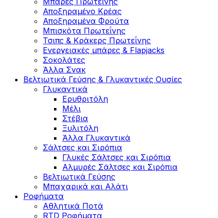
Μπάρες Πρωτεΐνης
Αποξηραμένο Κρέας
Αποξηραμένα Φρούτα
Μπισκότα Πρωτεΐνης
Τσιπς & Kράκερς Πρωτεΐνης
Ενεργειακές μπάρες & Flapjacks
Σοκολάτες
Άλλα Σνακ
Βελτιωτικά Γεύσης & Γλυκαντικές Ουσίες
Γλυκαντικά
Ερυθριτόλη
Μέλι
Στέβια
Ξυλιτόλη
Άλλα Γλυκαντικά
Σάλτσες και Σιρόπια
Γλυκές Σάλτσες και Σιρόπια
Αλμυρές Σάλτσες και Σιρόπια
Bελτιωτικά Γεύσης
Μπαχαρικά και Αλάτι
Ροφήματα
Αθλητικά Ποτά
RTD Ροφήματα