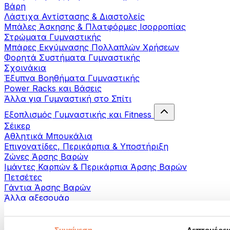
Βάρη
Λάστιχα Αντίστασης & Διαστολείς
Μπάλες Άσκησης & Πλατφόρμες Ισορροπίας
Στρώματα Γυμναστικής
Μπάρες Εκγύμνασης Πολλαπλών Χρήσεων
Φορητά Συστήματα Γυμναστικής
Σχοινάκια
Έξυπνα Βοηθήματα Γυμναστικής
Power Racks και Βάσεις
Άλλα για Γυμναστική στο Σπίτι
Εξοπλισμός Γυμναστικής και Fitness
Σέικερ
Αθλητικά Μπουκάλια
Επιγονατίδες, Περικάρπια & Υποστήριξη
Ζώνες Άρσης Βαρών
Ιμάντες Καρπών & Περικάρπια Άρσης Βαρών
Πετσέτες
Γάντια Άρσης Βαρών
Άλλα αξεσουάρ
Βοηθήματα- αποκατάστασης
Πιστόλια μασάζ