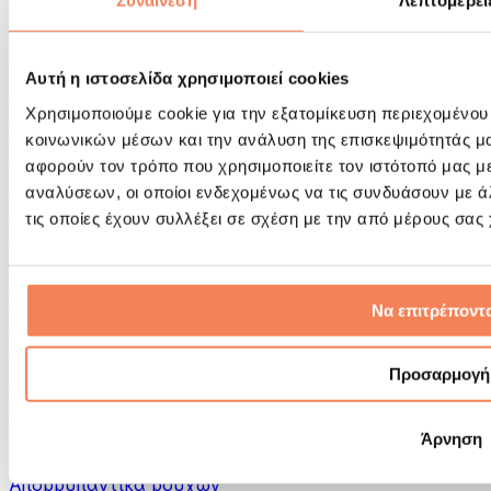
Συναίνεση
Λεπτομέρει
Εργαλεία μασάζ
Κύλινδροι Αφρού & Εξοπλισμός Μασάζ
Άλλα Βοηθήματα Αποκατάστασης
Αυτή η ιστοσελίδα χρησιμοποιεί cookies
Τσάντες & σακίδια πλάτης
Τσάντες τροφίμων & αξεσουάρ
Χρησιμοποιούμε cookie για την εξατομίκευση περιεχομένου
Σάκοι Γυμναστικής
κοινωνικών μέσων και την ανάλυση της επισκεψιμότητάς μ
Σακίδια πλάτης
αφορούν τον τρόπο που χρησιμοποιείτε τον ιστότοπό μας μ
Αξεσουάρ με βάση τη δραστηριότητα
αναλύσεων, οι οποίοι ενδεχομένως να τις συνδυάσουν με 
Tρέξιμο
τις οποίες έχουν συλλέξει σε σχέση με την από μέρους σας
Αθλήματα πάλης
Ποδηλασία
Γιόγκα & Πιλάτες
Κρυοθεραπεία
Να επιτρέποντα
Κολύμβηση
Πεζοπορία
Προσαρμογή
Biohacking
Θεραπεία με Κόκκινο Φως
Φίλτρα και Δοχεία Νερού
Άρνηση
Βιώσιμο Σπίτι
Απορρυπαντικά ρούχων