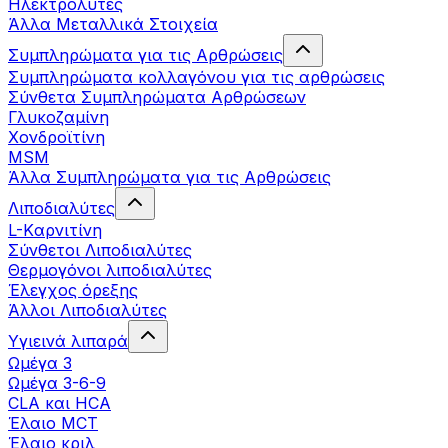
Ηλεκτρολύτες
Άλλα Mεταλλικά Στοιχεία
Συμπληρώματα για τις Αρθρώσεις
Συμπληρώματα κολλαγόνου για τις αρθρώσεις
Σύνθετα Συμπληρώματα Αρθρώσεων
Γλυκοζαμίνη
Χονδροϊτίνη
MSM
Άλλα Συμπληρώματα για τις Αρθρώσεις
Λιποδιαλύτες
L-Kαρνιτίνη
Σύνθετοι Λιποδιαλύτες
Θερμογόνοι λιποδιαλύτες
Έλεγχος όρεξης
Άλλοι Λιποδιαλύτες
Υγιεινά λιπαρά
Ωμέγα 3
Ωμέγα 3-6-9
CLA και HCA
Έλαιο MCT
Έλαιο κριλ