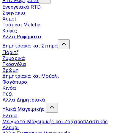
RTD Ροφήματα
Ενεργειακά RTD
Σφηνάκια
Χυμοί
Τσάι και Matcha
Καφές
Αλλα Ροφήματα
Δημητριακά και Σιτηρά
Πόριτζ
Ζυμαρικά
Γκρανόλα
Βρώμη
Δημητριακά και Μούσλι
Φαγόπυρο
Κινόα
Ρύζι
Άλλα Δημητριακά
Υλικά Μαγειρικής
Έλαια
Μείγματα Μαγειρικής και Ζαχαροπλαστικής
Αλεύρι