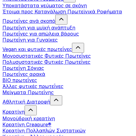
Υποκατάστατα γεύματος σε σκόνη
Έτοιμα προς Κατανάλωση Πρωτεϊνικά Ροφήματα
Πρωτεΐνες ανά σκοπό
Πρωτεΐνη για μυϊκή ανάπτυξη
Πρωτεΐνες για απώλεια βάρους
Πρωτεΐνη για Γυναίκες
Vegan και φυτικές πρωτεΐνες
Μονοσυστατικές Φυτικές Πρωτεΐνες
Πολυσυστατικές Φυτικές Πρωτεΐνες
Πρωτεΐνη Σόγιας
Πρωτεΐνες αρακά
ΒIO πρωτεΐνες
Άλλες φυτικές πρωτεΐνες
Μείγματα Πρωτεΐνης
Αθλητική Διατροφή
Κρεατίνη
Μονοϋδρική κρεατίνη
Κρεατίνη Creapure®
Κρεατίνη Πολλαπλών Συστατικών