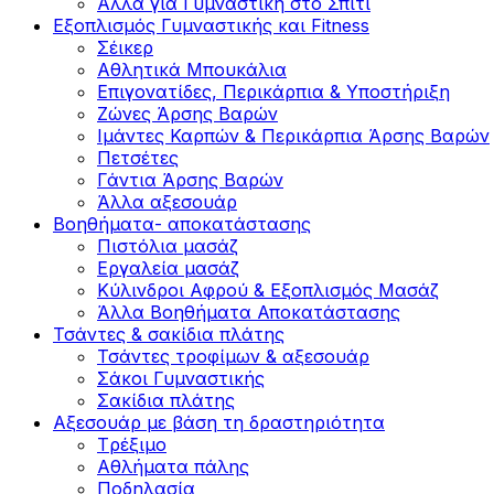
Άλλα για Γυμναστική στο Σπίτι
Εξοπλισμός Γυμναστικής και Fitness
Σέικερ
Αθλητικά Μπουκάλια
Επιγονατίδες, Περικάρπια & Υποστήριξη
Ζώνες Άρσης Βαρών
Ιμάντες Καρπών & Περικάρπια Άρσης Βαρών
Πετσέτες
Γάντια Άρσης Βαρών
Άλλα αξεσουάρ
Βοηθήματα- αποκατάστασης
Πιστόλια μασάζ
Εργαλεία μασάζ
Κύλινδροι Αφρού & Εξοπλισμός Μασάζ
Άλλα Βοηθήματα Αποκατάστασης
Τσάντες & σακίδια πλάτης
Τσάντες τροφίμων & αξεσουάρ
Σάκοι Γυμναστικής
Σακίδια πλάτης
Αξεσουάρ με βάση τη δραστηριότητα
Tρέξιμο
Αθλήματα πάλης
Ποδηλασία