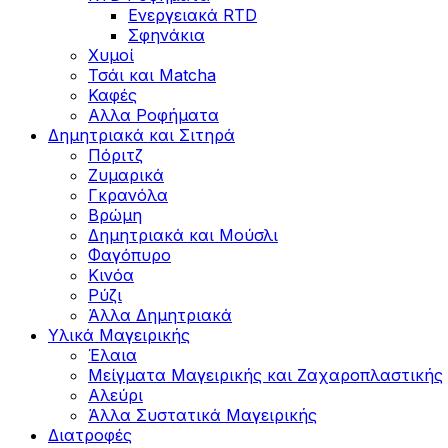
Ενεργειακά RTD
Σφηνάκια
Χυμοί
Τσάι και Matcha
Καφές
Αλλα Ροφήματα
Δημητριακά και Σιτηρά
Πόριτζ
Ζυμαρικά
Γκρανόλα
Βρώμη
Δημητριακά και Μούσλι
Φαγόπυρο
Κινόα
Ρύζι
Άλλα Δημητριακά
Υλικά Μαγειρικής
Έλαια
Μείγματα Μαγειρικής και Ζαχαροπλαστικής
Αλεύρι
Άλλα Συστατικά Μαγειρικής
Διατροφές