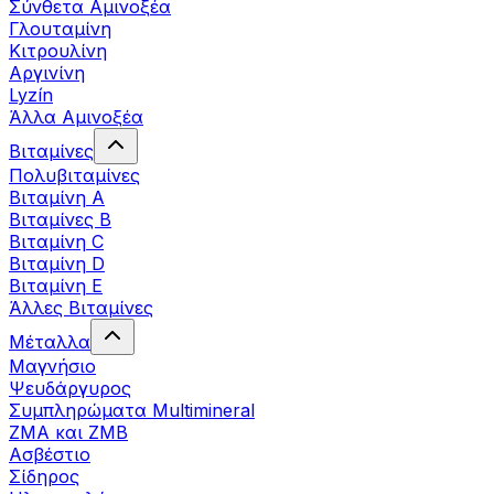
Σύνθετα Αμινοξέα
Γλουταμίνη
Κιτρουλίνη
Αργινίνη
Lyzín
Άλλα Αμινοξέα
Βιταμίνες
Πολυβιταμίνες
Βιταμίνη Α
Βιταμίνες Β
Βιταμίνη C
Βιταμίνη D
Βιταμίνη Ε
Άλλες Βιταμίνες
Μέταλλα
Μαγνήσιο
Ψευδάργυρος
Συμπληρώματα Multimineral
ZMA και ZMB
Ασβέστιο
Σίδηρος