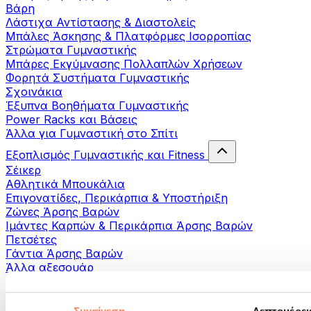
Βάρη
Λάστιχα Αντίστασης & Διαστολείς
Μπάλες Άσκησης & Πλατφόρμες Ισορροπίας
Στρώματα Γυμναστικής
Μπάρες Εκγύμνασης Πολλαπλών Χρήσεων
Φορητά Συστήματα Γυμναστικής
Σχοινάκια
Έξυπνα Βοηθήματα Γυμναστικής
Power Racks και Βάσεις
Άλλα για Γυμναστική στο Σπίτι
Εξοπλισμός Γυμναστικής και Fitness
Σέικερ
Αθλητικά Μπουκάλια
Επιγονατίδες, Περικάρπια & Υποστήριξη
Ζώνες Άρσης Βαρών
Ιμάντες Καρπών & Περικάρπια Άρσης Βαρών
Πετσέτες
Γάντια Άρσης Βαρών
Άλλα αξεσουάρ
Βοηθήματα- αποκατάστασης
Πιστόλια μασάζ