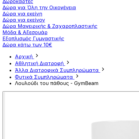
Δωροκάρτες
Δώρα για Όλη την Οικογένεια
Δώρα για εκείνη
Δώρα για εκείνον
Δώρα Μαγειρικής & Ζαχαροπλαστικής
Μόδα & Αξεσουάρ
Εξοπλισμός Γυμναστικής
Δώρα κάτω των 10€
Αρχική
Αθλητική Διατροφή
Άλλα Διατροφικά Συμπληρώματα
Φυτικά Συμπληρώματα
Λουλούδι του πάθους - GymBeam