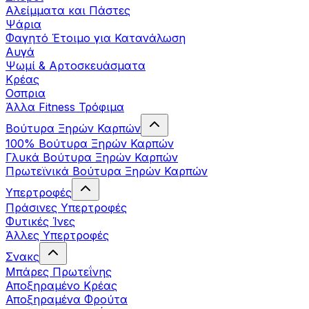
Αλείμματα και Πάστες
Ψάρια
Φαγητό Έτοιμο για Κατανάλωση
Αυγά
Ψωμί & Αρτοσκευάσματα
Κρέας
Οσπρια
Άλλα Fitness Τρόφιμα
Βούτυρα Ξηρών Καρπών
100% Βούτυρα Ξηρών Καρπών
Γλυκά Βούτυρα Ξηρών Καρπών
Πρωτεϊνικά Βούτυρα Ξηρών Καρπών
Υπερτροφές
Πράσινες Υπερτροφές
Φυτικές Ίνες
Άλλες Υπερτροφές
Σνακς
Μπάρες Πρωτεΐνης
Αποξηραμένο Κρέας
Αποξηραμένα Φρούτα