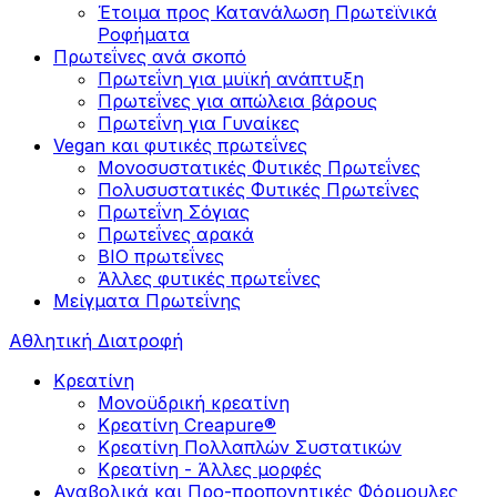
Έτοιμα προς Κατανάλωση Πρωτεϊνικά
Ροφήματα
Πρωτεΐνες ανά σκοπό
Πρωτεΐνη για μυϊκή ανάπτυξη
Πρωτεΐνες για απώλεια βάρους
Πρωτεΐνη για Γυναίκες
Vegan και φυτικές πρωτεΐνες
Μονοσυστατικές Φυτικές Πρωτεΐνες
Πολυσυστατικές Φυτικές Πρωτεΐνες
Πρωτεΐνη Σόγιας
Πρωτεΐνες αρακά
ΒIO πρωτεΐνες
Άλλες φυτικές πρωτεΐνες
Μείγματα Πρωτεΐνης
Αθλητική Διατροφή
Κρεατίνη
Μονοϋδρική κρεατίνη
Κρεατίνη Creapure®
Κρεατίνη Πολλαπλών Συστατικών
Κρεατίνη - Άλλες μορφές
Αναβολικά και Προ-προπονητικές Φόρμουλες