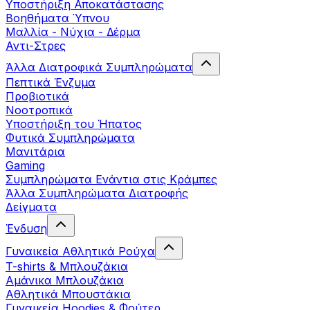
Yποστήριξη Αποκατάστασης
Βοηθήματα Ύπνου
Μαλλία - Νύχια - Δέρμα
Αντι-Στρες
Άλλα Διατροφικά Συμπληρώματα
Πεπτικά Ένζυμα
Προβιοτικά
Νοοτροπικά
Υποστήριξη του Ήπατος
Φυτικά Συμπληρώματα
Μανιτάρια
Gaming
Συμπληρώματα Ενάντια στις Κράμπες
Άλλα Συμπληρώματα Διατροφής
Δείγματα
Ένδυση
Γυναικεία Αθλητικά Ρούχα
T-shirts & Μπλουζάκια
Αμάνικα Μπλουζάκια
Aθλητικά Μπουστάκια
Γυναικεία Hoodies & Φούτερ