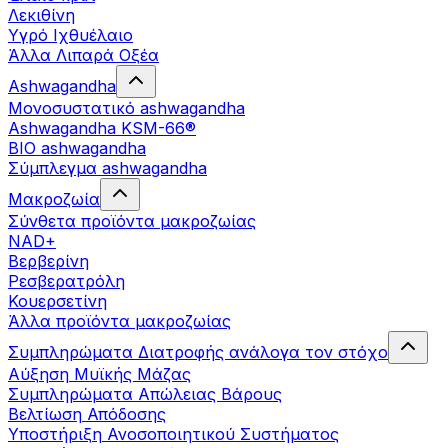
Λεκιθίνη
Υγρό Ιχθυέλαιο
Άλλα Λιπαρά Οξέα
Ashwagandha
Μονοσυστατικό ashwagandha
Ashwagandha KSM-66®
BIO ashwagandha
Σύμπλεγμα ashwagandha
Μακροζωία
Σύνθετα προϊόντα μακροζωίας
NAD+
Βερβερίνη
Ρεσβερατρόλη
Κουερσετίνη
Άλλα προϊόντα μακροζωίας
Συμπληρώματα Διατροφής ανάλογα τον στόχο
Αύξηση Μυϊκής Μάζας
Συμπληρώματα Aπώλειας Βάρους
Βελτίωση Απόδοσης
Υποστήριξη Ανοσοποιητικού Συστήματος