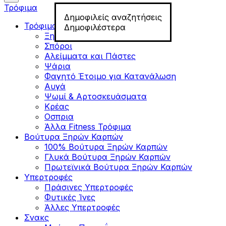
Τρόφιμα
Δημοφιλείς αναζητήσεις
Τρόφιμα για Fitness
Δημοφιλέστερα
Ξηροί Καρποί
Σπόροι
Αλείμματα και Πάστες
Ψάρια
Φαγητό Έτοιμο για Κατανάλωση
Αυγά
Ψωμί & Αρτοσκευάσματα
Κρέας
Οσπρια
Άλλα Fitness Τρόφιμα
Βούτυρα Ξηρών Καρπών
100% Βούτυρα Ξηρών Καρπών
Γλυκά Βούτυρα Ξηρών Καρπών
Πρωτεϊνικά Βούτυρα Ξηρών Καρπών
Υπερτροφές
Πράσινες Υπερτροφές
Φυτικές Ίνες
Άλλες Υπερτροφές
Σνακς