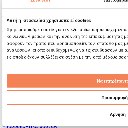
Συναίνεση
Λεπτομέρει
Εργαλεία μασάζ
Κύλινδροι Αφρού & Εξοπλισμός Μασάζ
Άλλα Βοηθήματα Αποκατάστασης
Αυτή η ιστοσελίδα χρησιμοποιεί cookies
Τσάντες & σακίδια πλάτης
Τσάντες τροφίμων & αξεσουάρ
Χρησιμοποιούμε cookie για την εξατομίκευση περιεχομένου
Σάκοι Γυμναστικής
κοινωνικών μέσων και την ανάλυση της επισκεψιμότητάς μ
Σακίδια πλάτης
αφορούν τον τρόπο που χρησιμοποιείτε τον ιστότοπό μας μ
Αξεσουάρ με βάση τη δραστηριότητα
αναλύσεων, οι οποίοι ενδεχομένως να τις συνδυάσουν με 
Tρέξιμο
τις οποίες έχουν συλλέξει σε σχέση με την από μέρους σας
Αθλήματα πάλης
Ποδηλασία
Γιόγκα & Πιλάτες
Κρυοθεραπεία
Να επιτρέποντα
Κολύμβηση
Πεζοπορία
Προσαρμογή
Biohacking
Θεραπεία με Κόκκινο Φως
Φίλτρα και Δοχεία Νερού
Άρνηση
Βιώσιμο Σπίτι
Απορρυπαντικά ρούχων