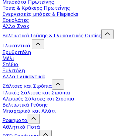
Μπισκότα Πρωτεΐνης
Τσιπς & Kράκερς Πρωτεΐνης
Ενεργειακές μπάρες & Flapjacks
Σοκολάτες
Άλλα Σνακ
Βελτιωτικά Γεύσης & Γλυκαντικές Ουσίες
Γλυκαντικά
Ερυθριτόλη
Μέλι
Στέβια
Ξυλιτόλη
Άλλα Γλυκαντικά
Σάλτσες και Σιρόπια
Γλυκές Σάλτσες και Σιρόπια
Αλμυρές Σάλτσες και Σιρόπια
Bελτιωτικά Γεύσης
Μπαχαρικά και Αλάτι
Ροφήματα
Αθλητικά Ποτά