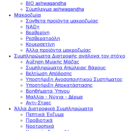
BIO ashwagandha
Σύμπλεγμα ashwagandha
Μακροζωία
Σύνθετα προϊόντα μακροζωίας
NAD+
Βερβερίνη
Ρεσβερατρόλη
Κουερσετίνη
Άλλα προϊόντα μακροζωίας
Συμπληρώματα Διατροφής ανάλογα τον στόχο
Αύξηση Μυϊκής Μάζας
Συμπληρώματα Aπώλειας Βάρους
Βελτίωση Απόδοσης
Υποστήριξη Ανοσοποιητικού Συστήματος
Yποστήριξη Αποκατάστασης
Βοηθήματα Ύπνου
Μαλλία - Νύχια - Δέρμα
Αντι-Στρες
Άλλα Διατροφικά Συμπληρώματα
Πεπτικά Ένζυμα
Προβιοτικά
Νοοτροπικά