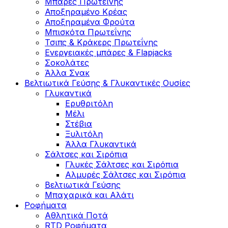
Μπάρες Πρωτεΐνης
Αποξηραμένο Κρέας
Αποξηραμένα Φρούτα
Μπισκότα Πρωτεΐνης
Τσιπς & Kράκερς Πρωτεΐνης
Ενεργειακές μπάρες & Flapjacks
Σοκολάτες
Άλλα Σνακ
Βελτιωτικά Γεύσης & Γλυκαντικές Ουσίες
Γλυκαντικά
Ερυθριτόλη
Μέλι
Στέβια
Ξυλιτόλη
Άλλα Γλυκαντικά
Σάλτσες και Σιρόπια
Γλυκές Σάλτσες και Σιρόπια
Αλμυρές Σάλτσες και Σιρόπια
Bελτιωτικά Γεύσης
Μπαχαρικά και Αλάτι
Ροφήματα
Αθλητικά Ποτά
RTD Ροφήματα