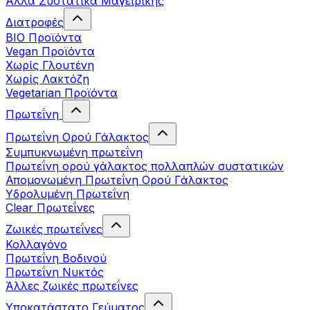
Άλλα Συστατικά Μαγειρικής
Διατροφές
BIO Προϊόντα
Vegan Προϊόντα
Χωρίς Γλουτένη
Χωρίς Λακτόζη
Vegetarian Προϊόντα
Πρωτεΐνη
Πρωτεΐνη Ορού Γάλακτος
Συμπυκνωμένη πρωτεΐνη
Πρωτεΐνη ορού γάλακτος πολλαπλών συστατικών
Απομονωμένη Πρωτεΐνη Ορού Γάλακτος
Υδρολυμένη Πρωτεΐνη
Clear Πρωτεΐνες
Ζωικές πρωτεΐνες
Κολλαγόνο
Πρωτεΐνη Βοδινού
Πρωτεΐνη Νυκτός
Άλλες ζωικές πρωτεΐνες
Υποκατάστατο Γεύματος