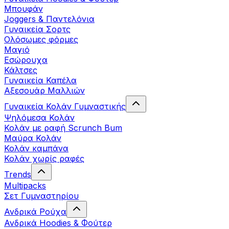
Μπουφάν
Joggers & Παντελόνια
Γυναικεία Σορτς
Ολόσωμες φόρμες
Μαγιό
Εσώρουχα
Κάλτσες
Γυναικεία Καπέλα
Αξεσουάρ Μαλλιών
Γυναικεία Κολάν Γυμναστικής
Ψηλόμεσα Κολάν
Κολάν με ραφή Scrunch Bum
Μαύρα Κολάν
Κολάν καμπάνα
Κολάν χωρίς ραφές
Trends
Multipacks
Σετ Γυμναστηρίου
Ανδρικά Ρούχα
Ανδρικά Hoodies & Φούτερ