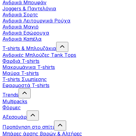
Ανδρικά Μπουφάν
Joggers & Παντελόνια
Ανδρικά Σορτς
Ανδρικά Λειτουργικά Ρούχα
Ανδρικά Μαγιό
Ανδρικά Εσώρουχα
Ανδρικά Καπέλα
T-shirts & Μπλουζάκια
Ανδρικές Mπλούζες Τank Τops
Φαρδιά T-shirts
Μακρυμάνικα T-shirts
Μαύρα T-shirts
T-shirts Συμπίεσης
Εφαρμοστά T-shirts
Trends
Multipacks
Φόρμες
Αξεσουάρ
Προπόνηση στο σπίτι
Μπάρες άρσης βαρών & Αλτήρες