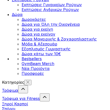
Εκπτώσεις Γυναικείων Ρούχων
Εκπτώσεις Aνδρικών Ρούχων
Δώρα
Δωροκάρτες
Δώρα για Όλη την Οικογένεια
Δώρα για εκείνη
Δώρα για εκείνον
Δώρα Μαγειρικής & Ζαχαροπλαστικής
Μόδα & Αξεσουάρ
Εξοπλισμός Γυμναστικής
Δώρα κάτω των 10€
Bestsellers
GymBeam Merch
Νέα Προϊόντα
Προσφορές
Κατηγορίες
Τρόφιμα
Τρόφιμα για Fitness
Ξηροί Καρποί
Σπόροι