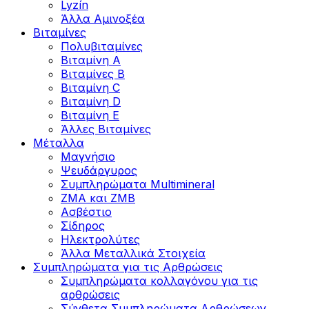
Lyzín
Άλλα Αμινοξέα
Βιταμίνες
Πολυβιταμίνες
Βιταμίνη Α
Βιταμίνες Β
Βιταμίνη C
Βιταμίνη D
Βιταμίνη Ε
Άλλες Βιταμίνες
Μέταλλα
Μαγνήσιο
Ψευδάργυρος
Συμπληρώματα Multimineral
ZMA και ZMB
Ασβέστιο
Σίδηρος
Ηλεκτρολύτες
Άλλα Mεταλλικά Στοιχεία
Συμπληρώματα για τις Αρθρώσεις
Συμπληρώματα κολλαγόνου για τις
αρθρώσεις
Σύνθετα Συμπληρώματα Αρθρώσεων