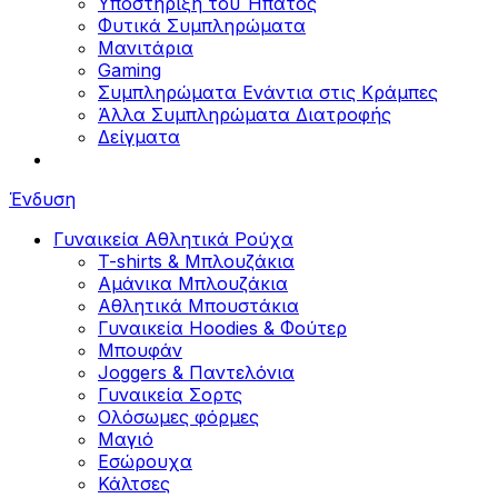
Υποστήριξη του Ήπατος
Φυτικά Συμπληρώματα
Μανιτάρια
Gaming
Συμπληρώματα Ενάντια στις Κράμπες
Άλλα Συμπληρώματα Διατροφής
Δείγματα
Ένδυση
Γυναικεία Αθλητικά Ρούχα
T-shirts & Μπλουζάκια
Αμάνικα Μπλουζάκια
Aθλητικά Μπουστάκια
Γυναικεία Hoodies & Φούτερ
Μπουφάν
Joggers & Παντελόνια
Γυναικεία Σορτς
Ολόσωμες φόρμες
Μαγιό
Εσώρουχα
Κάλτσες