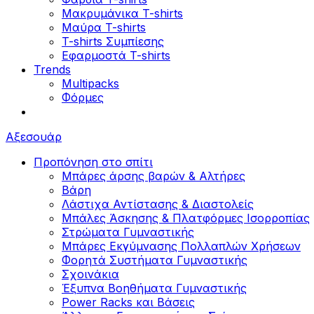
Μακρυμάνικα T-shirts
Μαύρα T-shirts
T-shirts Συμπίεσης
Εφαρμοστά T-shirts
Trends
Multipacks
Φόρμες
Αξεσουάρ
Προπόνηση στο σπίτι
Μπάρες άρσης βαρών & Αλτήρες
Βάρη
Λάστιχα Αντίστασης & Διαστολείς
Μπάλες Άσκησης & Πλατφόρμες Ισορροπίας
Στρώματα Γυμναστικής
Μπάρες Εκγύμνασης Πολλαπλών Χρήσεων
Φορητά Συστήματα Γυμναστικής
Σχοινάκια
Έξυπνα Βοηθήματα Γυμναστικής
Power Racks και Βάσεις