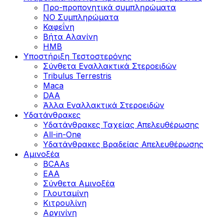
Προ-προπονητικά συμπληρώματα
ΝΟ Συμπληρώματα
Καφεΐνη
Βήτα Αλανίνη
HMB
Υποστήριξη Τεστοστερόνης
Σύνθετα Εναλλακτικά Στεροειδών
Tribulus Terrestris
Maca
DAA
Άλλα Εναλλακτικά Στεροειδών
Υδατάνθρακες
Υδατάνθρακες Ταχείας Απελευθέρωσης
All-in-One
Υδατάνθρακες Βραδείας Απελευθέρωσης
Αμινοξέα
BCAAs
EAA
Σύνθετα Αμινοξέα
Γλουταμίνη
Κιτρουλίνη
Αργινίνη