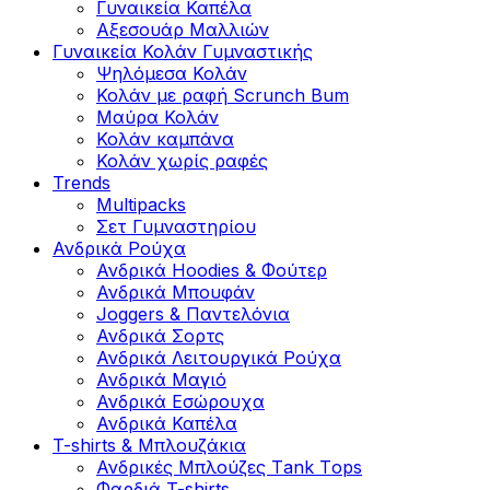
Γυναικεία Καπέλα
Αξεσουάρ Μαλλιών
Γυναικεία Κολάν Γυμναστικής
Ψηλόμεσα Κολάν
Κολάν με ραφή Scrunch Bum
Μαύρα Κολάν
Κολάν καμπάνα
Κολάν χωρίς ραφές
Trends
Multipacks
Σετ Γυμναστηρίου
Ανδρικά Ρούχα
Ανδρικά Hoodies & Φούτερ
Ανδρικά Μπουφάν
Joggers & Παντελόνια
Ανδρικά Σορτς
Ανδρικά Λειτουργικά Ρούχα
Ανδρικά Μαγιό
Ανδρικά Εσώρουχα
Ανδρικά Καπέλα
T-shirts & Μπλουζάκια
Ανδρικές Mπλούζες Τank Τops
Φαρδιά T-shirts