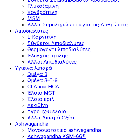
Γλυκοζαμίνη
Χονδροϊτίνη
MSM
Άλλα Συμπληρώματα για τις Αρθρώσεις
Λιποδιαλύτες
L-Kαρνιτίνη
Σύνθετοι Λιποδιαλύτες
Θερμογόνοι λιποδιαλύτες
Έλεγχος όρεξης
Άλλοι Λιποδιαλύτες
Υγιεινά λιπαρά
Ωμέγα 3
Ωμέγα 3-6-9
CLA και HCA
Έλαιο MCT
Έλαιο κριλ
Λεκιθίνη
Υγρό Ιχθυέλαιο
Άλλα Λιπαρά Οξέα
Ashwagandha
Μονοσυστατικό ashwagandha
Ashwagandha KSM-66®