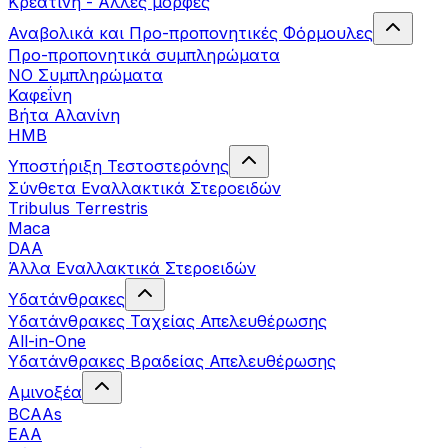
Κρεατίνη - Άλλες μορφές
Αναβολικά και Προ-προπονητικές Φόρμουλες
Προ-προπονητικά συμπληρώματα
ΝΟ Συμπληρώματα
Καφεΐνη
Βήτα Αλανίνη
HMB
Υποστήριξη Τεστοστερόνης
Σύνθετα Εναλλακτικά Στεροειδών
Tribulus Terrestris
Maca
DAA
Άλλα Εναλλακτικά Στεροειδών
Υδατάνθρακες
Υδατάνθρακες Ταχείας Απελευθέρωσης
All-in-One
Υδατάνθρακες Βραδείας Απελευθέρωσης
Αμινοξέα
BCAAs
EAA