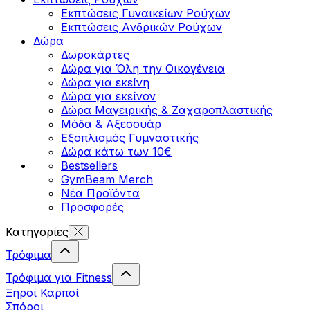
Εκπτώσεις Γυναικείων Ρούχων
Εκπτώσεις Aνδρικών Ρούχων
Δώρα
Δωροκάρτες
Δώρα για Όλη την Οικογένεια
Δώρα για εκείνη
Δώρα για εκείνον
Δώρα Μαγειρικής & Ζαχαροπλαστικής
Μόδα & Αξεσουάρ
Εξοπλισμός Γυμναστικής
Δώρα κάτω των 10€
Bestsellers
GymBeam Merch
Νέα Προϊόντα
Προσφορές
Κατηγορίες
Τρόφιμα
Τρόφιμα για Fitness
Ξηροί Καρποί
Σπόροι