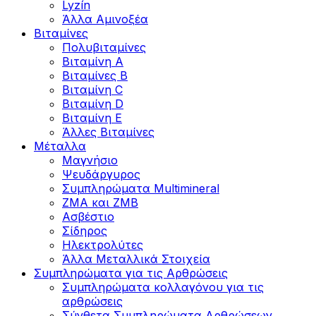
Lyzín
Άλλα Αμινοξέα
Βιταμίνες
Πολυβιταμίνες
Βιταμίνη Α
Βιταμίνες Β
Βιταμίνη C
Βιταμίνη D
Βιταμίνη Ε
Άλλες Βιταμίνες
Μέταλλα
Μαγνήσιο
Ψευδάργυρος
Συμπληρώματα Multimineral
ZMA και ZMB
Ασβέστιο
Σίδηρος
Ηλεκτρολύτες
Άλλα Mεταλλικά Στοιχεία
Συμπληρώματα για τις Αρθρώσεις
Συμπληρώματα κολλαγόνου για τις
αρθρώσεις
Σύνθετα Συμπληρώματα Αρθρώσεων