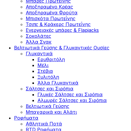
Μπάρες Πρωτεΐνης
Αποξηραμένο Κρέας
Αποξηραμένα Φρούτα
Μπισκότα Πρωτεΐνης
Τσιπς & Kράκερς Πρωτεΐνης
Ενεργειακές μπάρες & Flapjacks
Σοκολάτες
Άλλα Σνακ
Βελτιωτικά Γεύσης & Γλυκαντικές Ουσίες
Γλυκαντικά
Ερυθριτόλη
Μέλι
Στέβια
Ξυλιτόλη
Άλλα Γλυκαντικά
Σάλτσες και Σιρόπια
Γλυκές Σάλτσες και Σιρόπια
Αλμυρές Σάλτσες και Σιρόπια
Bελτιωτικά Γεύσης
Μπαχαρικά και Αλάτι
Ροφήματα
Αθλητικά Ποτά
RTD Ροφήματα