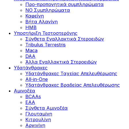
Προ-προπονητικά συμπληρώματα
ΝΟ Συμπληρώματα
Καφεΐνη
Βήτα Αλανίνη
HMB
Υποστήριξη Τεστοστερόνης
Σύνθετα Εναλλακτικά Στεροειδών
Tribulus Terrestris
Maca
DAA
Άλλα Εναλλακτικά Στεροειδών
Υδατάνθρακες
Υδατάνθρακες Ταχείας Απελευθέρωσης
All-in-One
Υδατάνθρακες Βραδείας Απελευθέρωσης
Αμινοξέα
BCAAs
EAA
Σύνθετα Αμινοξέα
Γλουταμίνη
Κιτρουλίνη
Αργινίνη