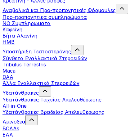
Κρεατίνη - Άλλες μορφές
Αναβολικά και Προ-προπονητικές Φόρμουλες
Προ-προπονητικά συμπληρώματα
ΝΟ Συμπληρώματα
Καφεΐνη
Βήτα Αλανίνη
HMB
Υποστήριξη Τεστοστερόνης
Σύνθετα Εναλλακτικά Στεροειδών
Tribulus Terrestris
Maca
DAA
Άλλα Εναλλακτικά Στεροειδών
Υδατάνθρακες
Υδατάνθρακες Ταχείας Απελευθέρωσης
All-in-One
Υδατάνθρακες Βραδείας Απελευθέρωσης
Αμινοξέα
BCAAs
EAA