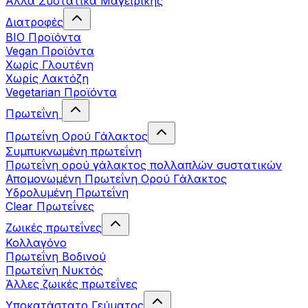
Άλλα Συστατικά Μαγειρικής
Διατροφές
BIO Προϊόντα
Vegan Προϊόντα
Χωρίς Γλουτένη
Χωρίς Λακτόζη
Vegetarian Προϊόντα
Πρωτεΐνη
Πρωτεΐνη Ορού Γάλακτος
Συμπυκνωμένη πρωτεΐνη
Πρωτεΐνη ορού γάλακτος πολλαπλών συστατικών
Απομονωμένη Πρωτεΐνη Ορού Γάλακτος
Υδρολυμένη Πρωτεΐνη
Clear Πρωτεΐνες
Ζωικές πρωτεΐνες
Κολλαγόνο
Πρωτεΐνη Βοδινού
Πρωτεΐνη Νυκτός
Άλλες ζωικές πρωτεΐνες
Υποκατάστατο Γεύματος