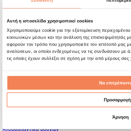
Συναίνεση
Λεπτομέρει
Εργαλεία μασάζ
Κύλινδροι Αφρού & Εξοπλισμός Μασάζ
Άλλα Βοηθήματα Αποκατάστασης
Αυτή η ιστοσελίδα χρησιμοποιεί cookies
Τσάντες & σακίδια πλάτης
Τσάντες τροφίμων & αξεσουάρ
Χρησιμοποιούμε cookie για την εξατομίκευση περιεχομένου
Σάκοι Γυμναστικής
κοινωνικών μέσων και την ανάλυση της επισκεψιμότητάς μ
Σακίδια πλάτης
αφορούν τον τρόπο που χρησιμοποιείτε τον ιστότοπό μας μ
Αξεσουάρ με βάση τη δραστηριότητα
αναλύσεων, οι οποίοι ενδεχομένως να τις συνδυάσουν με 
Tρέξιμο
τις οποίες έχουν συλλέξει σε σχέση με την από μέρους σας
Αθλήματα πάλης
Ποδηλασία
Γιόγκα & Πιλάτες
Κρυοθεραπεία
Να επιτρέποντα
Κολύμβηση
Πεζοπορία
Προσαρμογή
Biohacking
Θεραπεία με Κόκκινο Φως
Φίλτρα και Δοχεία Νερού
Άρνηση
Βιώσιμο Σπίτι
Απορρυπαντικά ρούχων