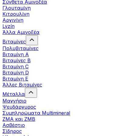
Σύνθετα Αμινοξέα
Γλουταμίνη
Κιτρουλίνη
Αργινίνη
Lyzín
Άλλα Αμινοξέα
Βιταμίνες
Πολυβιταμίνες
Βιταμίνη Α
Βιταμίνες Β
Βιταμίνη C
Βιταμίνη D
Βιταμίνη Ε
Άλλες Βιταμίνες
Μέταλλα
Μαγνήσιο
Ψευδάργυρος
Συμπληρώματα Multimineral
ZMA και ZMB
Ασβέστιο
Σίδηρος