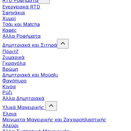
RTD Ροφήματα
Ενεργειακά RTD
Σφηνάκια
Χυμοί
Τσάι και Matcha
Καφές
Αλλα Ροφήματα
Δημητριακά και Σιτηρά
Πόριτζ
Ζυμαρικά
Γκρανόλα
Βρώμη
Δημητριακά και Μούσλι
Φαγόπυρο
Κινόα
Ρύζι
Άλλα Δημητριακά
Υλικά Μαγειρικής
Έλαια
Μείγματα Μαγειρικής και Ζαχαροπλαστικής
Αλεύρι