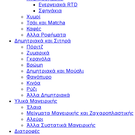
Ενεργειακά RTD
Σφηνάκια
Χυμοί
Τσάι και Matcha
Καφές
Αλλα Ροφήματα
Δημητριακά και Σιτηρά
Πόριτζ
Ζυμαρικά
Γκρανόλα
Βρώμη
Δημητριακά και Μούσλι
Φαγόπυρο
Κινόα
Ρύζι
Άλλα Δημητριακά
Υλικά Μαγειρικής
Έλαια
Μείγματα Μαγειρικής και Ζαχαροπλαστικής
Αλεύρι
Άλλα Συστατικά Μαγειρικής
Διατροφές