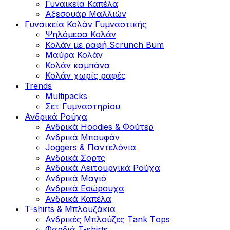
Γυναικεία Καπέλα
Αξεσουάρ Μαλλιών
Γυναικεία Κολάν Γυμναστικής
Ψηλόμεσα Κολάν
Κολάν με ραφή Scrunch Bum
Μαύρα Κολάν
Κολάν καμπάνα
Κολάν χωρίς ραφές
Trends
Multipacks
Σετ Γυμναστηρίου
Ανδρικά Ρούχα
Ανδρικά Hoodies & Φούτερ
Ανδρικά Μπουφάν
Joggers & Παντελόνια
Ανδρικά Σορτς
Ανδρικά Λειτουργικά Ρούχα
Ανδρικά Μαγιό
Ανδρικά Εσώρουχα
Ανδρικά Καπέλα
T-shirts & Μπλουζάκια
Ανδρικές Mπλούζες Τank Τops
Φαρδιά T-shirts