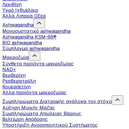
Λεκιθίνη
Υγρό Ιχθυέλαιο
Άλλα Λιπαρά Οξέα
Ashwagandha
Μονοσυστατικό ashwagandha
Ashwagandha KSM-66®
BIO ashwagandha
Σύμπλεγμα ashwagandha
Μακροζωία
Σύνθετα προϊόντα μακροζωίας
NAD+
Βερβερίνη
Ρεσβερατρόλη
Κουερσετίνη
Άλλα προϊόντα μακροζωίας
Συμπληρώματα Διατροφής ανάλογα τον στόχο
Αύξηση Μυϊκής Μάζας
Συμπληρώματα Aπώλειας Βάρους
Βελτίωση Απόδοσης
Υποστήριξη Ανοσοποιητικού Συστήματος