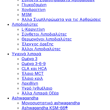
Γλυκοζαμίνη
Χονδροϊτίνη
MSM
Άλλα Συμπληρώματα για τις Αρθρώσεις
Λιποδιαλύτες
L-Kαρνιτίνη
Σύνθετοι Λιποδιαλύτες
Θερμογόνοι λιποδιαλύτες
Έλεγχος όρεξης
Άλλοι Λιποδιαλύτες
Υγιεινά λιπαρά
Ωμέγα 3
Ωμέγα 3-6-9
CLA και HCA
Έλαιο MCT
Έλαιο κριλ
Λεκιθίνη
Υγρό Ιχθυέλαιο
Άλλα Λιπαρά Οξέα
Ashwagandha
Μονοσυστατικό ashwagandha
Ashwagandha KSM-66®