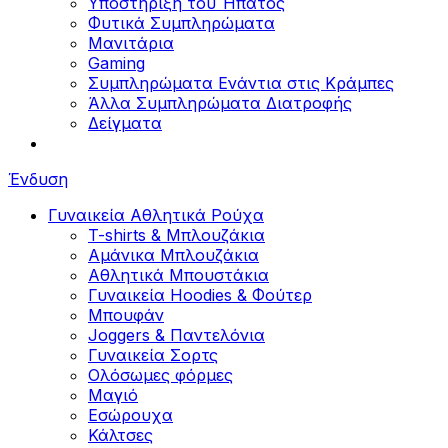
Υποστήριξη του Ήπατος
Φυτικά Συμπληρώματα
Μανιτάρια
Gaming
Συμπληρώματα Ενάντια στις Κράμπες
Άλλα Συμπληρώματα Διατροφής
Δείγματα
Ένδυση
Γυναικεία Αθλητικά Ρούχα
T-shirts & Μπλουζάκια
Αμάνικα Μπλουζάκια
Aθλητικά Μπουστάκια
Γυναικεία Hoodies & Φούτερ
Μπουφάν
Joggers & Παντελόνια
Γυναικεία Σορτς
Ολόσωμες φόρμες
Μαγιό
Εσώρουχα
Κάλτσες