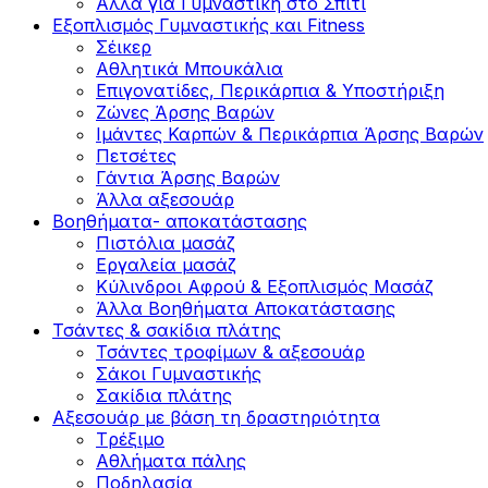
Άλλα για Γυμναστική στο Σπίτι
Εξοπλισμός Γυμναστικής και Fitness
Σέικερ
Αθλητικά Μπουκάλια
Επιγονατίδες, Περικάρπια & Υποστήριξη
Ζώνες Άρσης Βαρών
Ιμάντες Καρπών & Περικάρπια Άρσης Βαρών
Πετσέτες
Γάντια Άρσης Βαρών
Άλλα αξεσουάρ
Βοηθήματα- αποκατάστασης
Πιστόλια μασάζ
Εργαλεία μασάζ
Κύλινδροι Αφρού & Εξοπλισμός Μασάζ
Άλλα Βοηθήματα Αποκατάστασης
Τσάντες & σακίδια πλάτης
Τσάντες τροφίμων & αξεσουάρ
Σάκοι Γυμναστικής
Σακίδια πλάτης
Αξεσουάρ με βάση τη δραστηριότητα
Tρέξιμο
Αθλήματα πάλης
Ποδηλασία