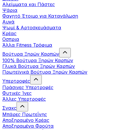
Αλείμματα και Πάστες
Ψάρια
Φαγητό Έτοιμο για Κατανάλωση
Αυγά
Ψωμί & Αρτοσκευάσματα
Κρέας
Οσπρια
Άλλα Fitness Τρόφιμα
Βούτυρα Ξηρών Καρπών
100% Βούτυρα Ξηρών Καρπών
Γλυκά Βούτυρα Ξηρών Καρπών
Πρωτεϊνικά Βούτυρα Ξηρών Καρπών
Υπερτροφές
Πράσινες Υπερτροφές
Φυτικές Ίνες
Άλλες Υπερτροφές
Σνακς
Μπάρες Πρωτεΐνης
Αποξηραμένο Κρέας
Αποξηραμένα Φρούτα