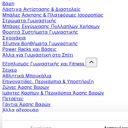
Βάρη
Λάστιχα Αντίστασης & Διαστολείς
Μπάλες Άσκησης & Πλατφόρμες Ισορροπίας
Στρώματα Γυμναστικής
Μπάρες Εκγύμνασης Πολλαπλών Χρήσεων
Φορητά Συστήματα Γυμναστικής
Σχοινάκια
Έξυπνα Βοηθήματα Γυμναστικής
Power Racks και Βάσεις
Άλλα για Γυμναστική στο Σπίτι
Εξοπλισμός Γυμναστικής και Fitness
Σέικερ
Αθλητικά Μπουκάλια
Επιγονατίδες, Περικάρπια & Υποστήριξη
Ζώνες Άρσης Βαρών
Ιμάντες Καρπών & Περικάρπια Άρσης Βαρών
Πετσέτες
Γάντια Άρσης Βαρών
Άλλα αξεσουάρ
Βοηθήματα- αποκατάστασης
Πιστόλια μασάζ