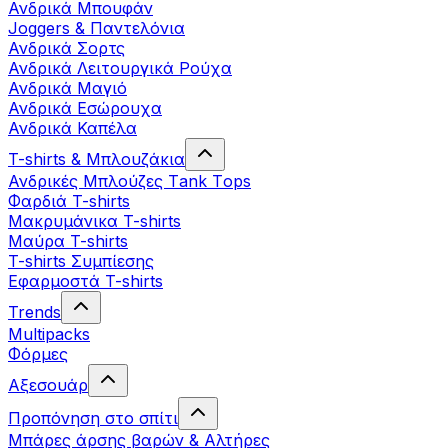
Ανδρικά Μπουφάν
Joggers & Παντελόνια
Ανδρικά Σορτς
Ανδρικά Λειτουργικά Ρούχα
Ανδρικά Μαγιό
Ανδρικά Εσώρουχα
Ανδρικά Καπέλα
T-shirts & Μπλουζάκια
Ανδρικές Mπλούζες Τank Τops
Φαρδιά T-shirts
Μακρυμάνικα T-shirts
Μαύρα T-shirts
T-shirts Συμπίεσης
Εφαρμοστά T-shirts
Trends
Multipacks
Φόρμες
Αξεσουάρ
Προπόνηση στο σπίτι
Μπάρες άρσης βαρών & Αλτήρες