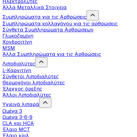
Ηλεκτρολύτες
Άλλα Mεταλλικά Στοιχεία
Συμπληρώματα για τις Αρθρώσεις
Συμπληρώματα κολλαγόνου για τις αρθρώσεις
Σύνθετα Συμπληρώματα Αρθρώσεων
Γλυκοζαμίνη
Χονδροϊτίνη
MSM
Άλλα Συμπληρώματα για τις Αρθρώσεις
Λιποδιαλύτες
L-Kαρνιτίνη
Σύνθετοι Λιποδιαλύτες
Θερμογόνοι λιποδιαλύτες
Έλεγχος όρεξης
Άλλοι Λιποδιαλύτες
Υγιεινά λιπαρά
Ωμέγα 3
Ωμέγα 3-6-9
CLA και HCA
Έλαιο MCT
Έλαιο κριλ