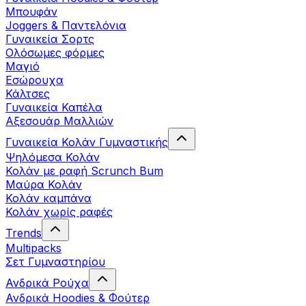
Μπουφάν
Joggers & Παντελόνια
Γυναικεία Σορτς
Ολόσωμες φόρμες
Μαγιό
Εσώρουχα
Κάλτσες
Γυναικεία Καπέλα
Αξεσουάρ Μαλλιών
Γυναικεία Κολάν Γυμναστικής
Ψηλόμεσα Κολάν
Κολάν με ραφή Scrunch Bum
Μαύρα Κολάν
Κολάν καμπάνα
Κολάν χωρίς ραφές
Trends
Multipacks
Σετ Γυμναστηρίου
Ανδρικά Ρούχα
Ανδρικά Hoodies & Φούτερ