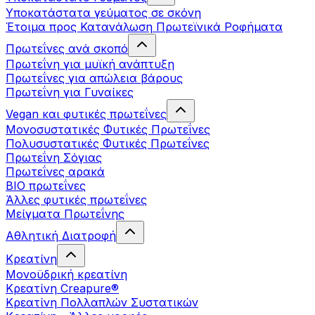
Υποκατάστατα γεύματος σε σκόνη
Έτοιμα προς Κατανάλωση Πρωτεϊνικά Ροφήματα
Πρωτεΐνες ανά σκοπό
Πρωτεΐνη για μυϊκή ανάπτυξη
Πρωτεΐνες για απώλεια βάρους
Πρωτεΐνη για Γυναίκες
Vegan και φυτικές πρωτεΐνες
Μονοσυστατικές Φυτικές Πρωτεΐνες
Πολυσυστατικές Φυτικές Πρωτεΐνες
Πρωτεΐνη Σόγιας
Πρωτεΐνες αρακά
ΒIO πρωτεΐνες
Άλλες φυτικές πρωτεΐνες
Μείγματα Πρωτεΐνης
Αθλητική Διατροφή
Κρεατίνη
Μονοϋδρική κρεατίνη
Κρεατίνη Creapure®
Κρεατίνη Πολλαπλών Συστατικών