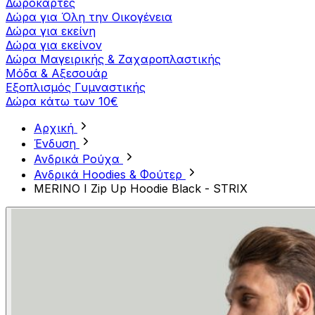
Δωροκάρτες
Δώρα για Όλη την Οικογένεια
Δώρα για εκείνη
Δώρα για εκείνον
Δώρα Μαγειρικής & Ζαχαροπλαστικής
Μόδα & Αξεσουάρ
Εξοπλισμός Γυμναστικής
Δώρα κάτω των 10€
Αρχική
Ένδυση
Ανδρικά Ρούχα
Ανδρικά Hoodies & Φούτερ
MERINO I Zip Up Hoodie Black - STRIX