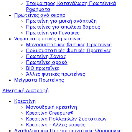
Έτοιμα προς Κατανάλωση Πρωτεϊνικά
Ροφήματα
Πρωτεΐνες ανά σκοπό
Πρωτεΐνη για μυϊκή ανάπτυξη
Πρωτεΐνες για απώλεια βάρους
Πρωτεΐνη για Γυναίκες
Vegan και φυτικές πρωτεΐνες
Μονοσυστατικές Φυτικές Πρωτεΐνες
Πολυσυστατικές Φυτικές Πρωτεΐνες
Πρωτεΐνη Σόγιας
Πρωτεΐνες αρακά
ΒIO πρωτεΐνες
Άλλες φυτικές πρωτεΐνες
Μείγματα Πρωτεΐνης
Αθλητική Διατροφή
Κρεατίνη
Μονοϋδρική κρεατίνη
Κρεατίνη Creapure®
Κρεατίνη Πολλαπλών Συστατικών
Κρεατίνη - Άλλες μορφές
Αναβολικά και Προ-προπονητικές Φόρμουλες