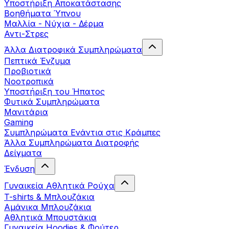
Yποστήριξη Αποκατάστασης
Βοηθήματα Ύπνου
Μαλλία - Νύχια - Δέρμα
Αντι-Στρες
Άλλα Διατροφικά Συμπληρώματα
Πεπτικά Ένζυμα
Προβιοτικά
Νοοτροπικά
Υποστήριξη του Ήπατος
Φυτικά Συμπληρώματα
Μανιτάρια
Gaming
Συμπληρώματα Ενάντια στις Κράμπες
Άλλα Συμπληρώματα Διατροφής
Δείγματα
Ένδυση
Γυναικεία Αθλητικά Ρούχα
T-shirts & Μπλουζάκια
Αμάνικα Μπλουζάκια
Aθλητικά Μπουστάκια
Γυναικεία Hoodies & Φούτερ