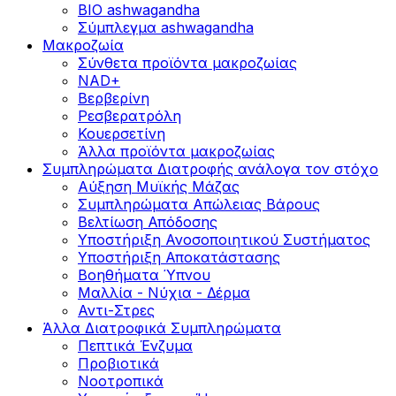
BIO ashwagandha
Σύμπλεγμα ashwagandha
Μακροζωία
Σύνθετα προϊόντα μακροζωίας
NAD+
Βερβερίνη
Ρεσβερατρόλη
Κουερσετίνη
Άλλα προϊόντα μακροζωίας
Συμπληρώματα Διατροφής ανάλογα τον στόχο
Αύξηση Μυϊκής Μάζας
Συμπληρώματα Aπώλειας Βάρους
Βελτίωση Απόδοσης
Υποστήριξη Ανοσοποιητικού Συστήματος
Yποστήριξη Αποκατάστασης
Βοηθήματα Ύπνου
Μαλλία - Νύχια - Δέρμα
Αντι-Στρες
Άλλα Διατροφικά Συμπληρώματα
Πεπτικά Ένζυμα
Προβιοτικά
Νοοτροπικά