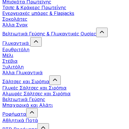
Μπισκότα Πρωτεΐνης
Τσιπς & Kράκερς Πρωτεΐνης
Ενεργειακές μπάρες & Flapjacks
Σοκολάτες
Άλλα Σνακ
Βελτιωτικά Γεύσης & Γλυκαντικές Ουσίες
Γλυκαντικά
Ερυθριτόλη
Μέλι
Στέβια
Ξυλιτόλη
Άλλα Γλυκαντικά
Σάλτσες και Σιρόπια
Γλυκές Σάλτσες και Σιρόπια
Αλμυρές Σάλτσες και Σιρόπια
Bελτιωτικά Γεύσης
Μπαχαρικά και Αλάτι
Ροφήματα
Αθλητικά Ποτά