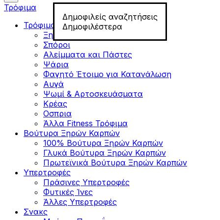
Τρόφιμα
Δημοφιλείς αναζητήσεις
Τρόφιμα για Fitness
Δημοφιλέστερα
Ξηροί Καρποί
Σπόροι
Αλείμματα και Πάστες
Ψάρια
Φαγητό Έτοιμο για Κατανάλωση
Αυγά
Ψωμί & Αρτοσκευάσματα
Κρέας
Οσπρια
Άλλα Fitness Τρόφιμα
Βούτυρα Ξηρών Καρπών
100% Βούτυρα Ξηρών Καρπών
Γλυκά Βούτυρα Ξηρών Καρπών
Πρωτεϊνικά Βούτυρα Ξηρών Καρπών
Υπερτροφές
Πράσινες Υπερτροφές
Φυτικές Ίνες
Άλλες Υπερτροφές
Σνακς