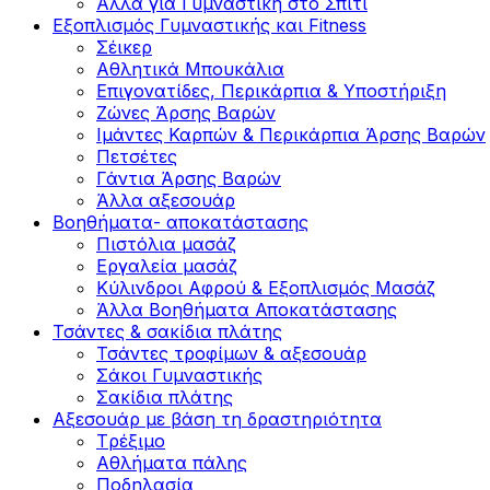
Άλλα για Γυμναστική στο Σπίτι
Εξοπλισμός Γυμναστικής και Fitness
Σέικερ
Αθλητικά Μπουκάλια
Επιγονατίδες, Περικάρπια & Υποστήριξη
Ζώνες Άρσης Βαρών
Ιμάντες Καρπών & Περικάρπια Άρσης Βαρών
Πετσέτες
Γάντια Άρσης Βαρών
Άλλα αξεσουάρ
Βοηθήματα- αποκατάστασης
Πιστόλια μασάζ
Εργαλεία μασάζ
Κύλινδροι Αφρού & Εξοπλισμός Μασάζ
Άλλα Βοηθήματα Αποκατάστασης
Τσάντες & σακίδια πλάτης
Τσάντες τροφίμων & αξεσουάρ
Σάκοι Γυμναστικής
Σακίδια πλάτης
Αξεσουάρ με βάση τη δραστηριότητα
Tρέξιμο
Αθλήματα πάλης
Ποδηλασία