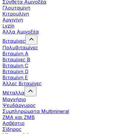
Σύνθετα Αμινοξέα
Γλουταμίνη
Κιτρουλίνη
Αργινίνη
Lyzín
Άλλα Αμινοξέα
Βιταμίνες
Πολυβιταμίνες
Βιταμίνη Α
Βιταμίνες Β
Βιταμίνη C
Βιταμίνη D
Βιταμίνη Ε
Άλλες Βιταμίνες
Μέταλλα
Μαγνήσιο
Ψευδάργυρος
Συμπληρώματα Multimineral
ZMA και ZMB
Ασβέστιο
Σίδηρος