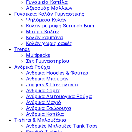
Γυναικεία Καπέλα
Αξεσουάρ Μαλλιών
Γυναικεία Κολάν Γυμναστικής
Ψηλόμεσα Κολάν
Κολάν με ραφή Scrunch Bum
Μαύρα Κολάν
Κολάν καμπάνα
Κολάν χωρίς ραφές
Trends
Multipacks
Σετ Γυμναστηρίου
Ανδρικά Ρούχα
Ανδρικά Hoodies & Φούτερ
Ανδρικά Μπουφάν
Joggers & Παντελόνια
Ανδρικά Σορτς
Ανδρικά Λειτουργικά Ρούχα
Ανδρικά Μαγιό
Ανδρικά Εσώρουχα
Ανδρικά Καπέλα
T-shirts & Μπλουζάκια
Ανδρικές Mπλούζες Τank Τops
Φαρδιά T-shirts