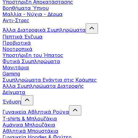
Yποστήριξη Αποκατάστασης
Βοηθήματα Ύπνου
Μαλλία - Νύχια - Δέρμα
Αντι-Στρες
Άλλα Διατροφικά Συμπληρώματα
Πεπτικά Ένζυμα
Προβιοτικά
Νοοτροπικά
Υποστήριξη του Ήπατος
Φυτικά Συμπληρώματα
Μανιτάρια
Gaming
Συμπληρώματα Ενάντια στις Κράμπες
Άλλα Συμπληρώματα Διατροφής
Δείγματα
Ένδυση
Γυναικεία Αθλητικά Ρούχα
T-shirts & Μπλουζάκια
Αμάνικα Μπλουζάκια
Aθλητικά Μπουστάκια
Γυναικεία Hoodies & Φούτερ