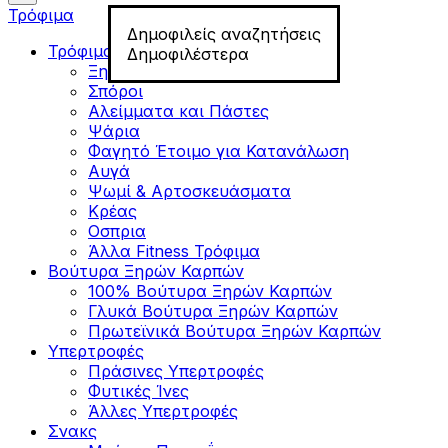
Τρόφιμα
Δημοφιλείς αναζητήσεις
Τρόφιμα για Fitness
Δημοφιλέστερα
Ξηροί Καρποί
Σπόροι
Αλείμματα και Πάστες
Ψάρια
Φαγητό Έτοιμο για Κατανάλωση
Αυγά
Ψωμί & Αρτοσκευάσματα
Κρέας
Οσπρια
Άλλα Fitness Τρόφιμα
Βούτυρα Ξηρών Καρπών
100% Βούτυρα Ξηρών Καρπών
Γλυκά Βούτυρα Ξηρών Καρπών
Πρωτεϊνικά Βούτυρα Ξηρών Καρπών
Υπερτροφές
Πράσινες Υπερτροφές
Φυτικές Ίνες
Άλλες Υπερτροφές
Σνακς