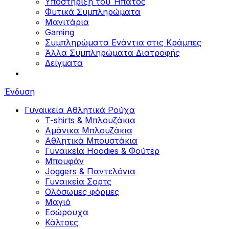
Υποστήριξη του Ήπατος
Φυτικά Συμπληρώματα
Μανιτάρια
Gaming
Συμπληρώματα Ενάντια στις Κράμπες
Άλλα Συμπληρώματα Διατροφής
Δείγματα
Ένδυση
Γυναικεία Αθλητικά Ρούχα
T-shirts & Μπλουζάκια
Αμάνικα Μπλουζάκια
Aθλητικά Μπουστάκια
Γυναικεία Hoodies & Φούτερ
Μπουφάν
Joggers & Παντελόνια
Γυναικεία Σορτς
Ολόσωμες φόρμες
Μαγιό
Εσώρουχα
Κάλτσες