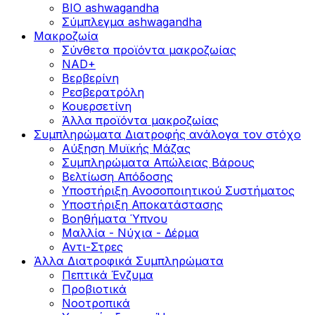
BIO ashwagandha
Σύμπλεγμα ashwagandha
Μακροζωία
Σύνθετα προϊόντα μακροζωίας
NAD+
Βερβερίνη
Ρεσβερατρόλη
Κουερσετίνη
Άλλα προϊόντα μακροζωίας
Συμπληρώματα Διατροφής ανάλογα τον στόχο
Αύξηση Μυϊκής Μάζας
Συμπληρώματα Aπώλειας Βάρους
Βελτίωση Απόδοσης
Υποστήριξη Ανοσοποιητικού Συστήματος
Yποστήριξη Αποκατάστασης
Βοηθήματα Ύπνου
Μαλλία - Νύχια - Δέρμα
Αντι-Στρες
Άλλα Διατροφικά Συμπληρώματα
Πεπτικά Ένζυμα
Προβιοτικά
Νοοτροπικά