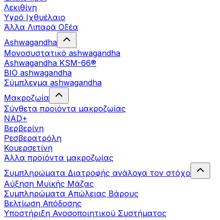
Λεκιθίνη
Υγρό Ιχθυέλαιο
Άλλα Λιπαρά Οξέα
Ashwagandha
Μονοσυστατικό ashwagandha
Ashwagandha KSM-66®
BIO ashwagandha
Σύμπλεγμα ashwagandha
Μακροζωία
Σύνθετα προϊόντα μακροζωίας
NAD+
Βερβερίνη
Ρεσβερατρόλη
Κουερσετίνη
Άλλα προϊόντα μακροζωίας
Συμπληρώματα Διατροφής ανάλογα τον στόχο
Αύξηση Μυϊκής Μάζας
Συμπληρώματα Aπώλειας Βάρους
Βελτίωση Απόδοσης
Υποστήριξη Ανοσοποιητικού Συστήματος