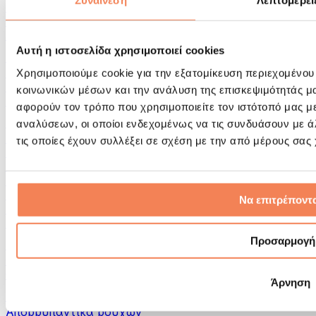
Συναίνεση
Λεπτομέρει
Εργαλεία μασάζ
Κύλινδροι Αφρού & Εξοπλισμός Μασάζ
Άλλα Βοηθήματα Αποκατάστασης
Αυτή η ιστοσελίδα χρησιμοποιεί cookies
Τσάντες & σακίδια πλάτης
Τσάντες τροφίμων & αξεσουάρ
Χρησιμοποιούμε cookie για την εξατομίκευση περιεχομένου
Σάκοι Γυμναστικής
κοινωνικών μέσων και την ανάλυση της επισκεψιμότητάς μ
Σακίδια πλάτης
αφορούν τον τρόπο που χρησιμοποιείτε τον ιστότοπό μας μ
Αξεσουάρ με βάση τη δραστηριότητα
αναλύσεων, οι οποίοι ενδεχομένως να τις συνδυάσουν με 
Tρέξιμο
τις οποίες έχουν συλλέξει σε σχέση με την από μέρους σας
Αθλήματα πάλης
Ποδηλασία
Γιόγκα & Πιλάτες
Κρυοθεραπεία
Να επιτρέποντα
Κολύμβηση
Πεζοπορία
Προσαρμογή
Biohacking
Θεραπεία με Κόκκινο Φως
Φίλτρα και Δοχεία Νερού
Άρνηση
Βιώσιμο Σπίτι
Απορρυπαντικά ρούχων