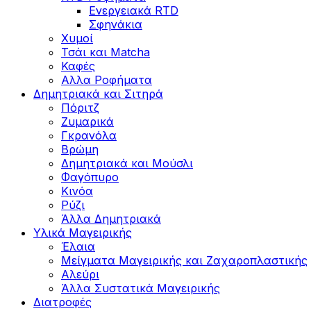
Ενεργειακά RTD
Σφηνάκια
Χυμοί
Τσάι και Matcha
Καφές
Αλλα Ροφήματα
Δημητριακά και Σιτηρά
Πόριτζ
Ζυμαρικά
Γκρανόλα
Βρώμη
Δημητριακά και Μούσλι
Φαγόπυρο
Κινόα
Ρύζι
Άλλα Δημητριακά
Υλικά Μαγειρικής
Έλαια
Μείγματα Μαγειρικής και Ζαχαροπλαστικής
Αλεύρι
Άλλα Συστατικά Μαγειρικής
Διατροφές