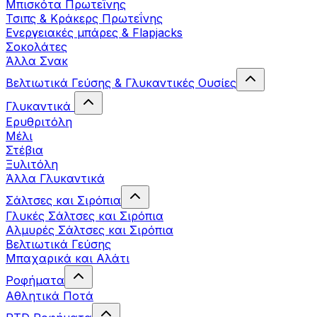
Μπισκότα Πρωτεΐνης
Τσιπς & Kράκερς Πρωτεΐνης
Ενεργειακές μπάρες & Flapjacks
Σοκολάτες
Άλλα Σνακ
Βελτιωτικά Γεύσης & Γλυκαντικές Ουσίες
Γλυκαντικά
Ερυθριτόλη
Μέλι
Στέβια
Ξυλιτόλη
Άλλα Γλυκαντικά
Σάλτσες και Σιρόπια
Γλυκές Σάλτσες και Σιρόπια
Αλμυρές Σάλτσες και Σιρόπια
Bελτιωτικά Γεύσης
Μπαχαρικά και Αλάτι
Ροφήματα
Αθλητικά Ποτά