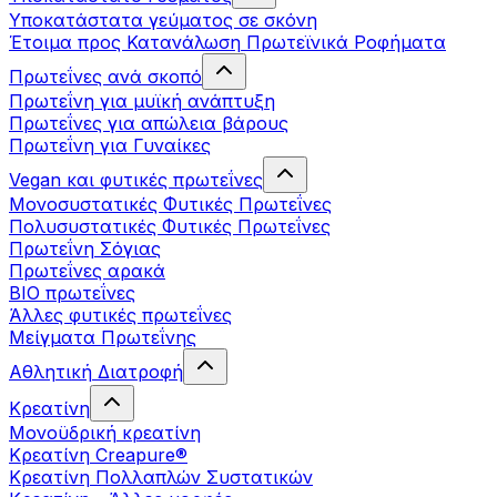
Υποκατάστατα γεύματος σε σκόνη
Έτοιμα προς Κατανάλωση Πρωτεϊνικά Ροφήματα
Πρωτεΐνες ανά σκοπό
Πρωτεΐνη για μυϊκή ανάπτυξη
Πρωτεΐνες για απώλεια βάρους
Πρωτεΐνη για Γυναίκες
Vegan και φυτικές πρωτεΐνες
Μονοσυστατικές Φυτικές Πρωτεΐνες
Πολυσυστατικές Φυτικές Πρωτεΐνες
Πρωτεΐνη Σόγιας
Πρωτεΐνες αρακά
ΒIO πρωτεΐνες
Άλλες φυτικές πρωτεΐνες
Μείγματα Πρωτεΐνης
Αθλητική Διατροφή
Κρεατίνη
Μονοϋδρική κρεατίνη
Κρεατίνη Creapure®
Κρεατίνη Πολλαπλών Συστατικών