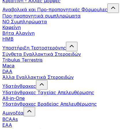
Κρεατίνη - Άλλες μορφές
Αναβολικά και Προ-προπονητικές Φόρμουλες
Προ-προπονητικά συμπληρώματα
ΝΟ Συμπληρώματα
Καφεΐνη
Βήτα Αλανίνη
HMB
Υποστήριξη Τεστοστερόνης
Σύνθετα Εναλλακτικά Στεροειδών
Tribulus Terrestris
Maca
DAA
Άλλα Εναλλακτικά Στεροειδών
Υδατάνθρακες
Υδατάνθρακες Ταχείας Απελευθέρωσης
All-in-One
Υδατάνθρακες Βραδείας Απελευθέρωσης
Αμινοξέα
BCAAs
EAA