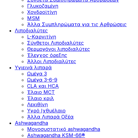
Γλυκοζαμίνη
Χονδροϊτίνη
MSM
Άλλα Συμπληρώματα για τις Αρθρώσεις
Λιποδιαλύτες
L-Kαρνιτίνη
Σύνθετοι Λιποδιαλύτες
Θερμογόνοι λιποδιαλύτες
Έλεγχος όρεξης
Άλλοι Λιποδιαλύτες
Υγιεινά λιπαρά
Ωμέγα 3
Ωμέγα 3-6-9
CLA και HCA
Έλαιο MCT
Έλαιο κριλ
Λεκιθίνη
Υγρό Ιχθυέλαιο
Άλλα Λιπαρά Οξέα
Ashwagandha
Μονοσυστατικό ashwagandha
Ashwagandha KSM-66®