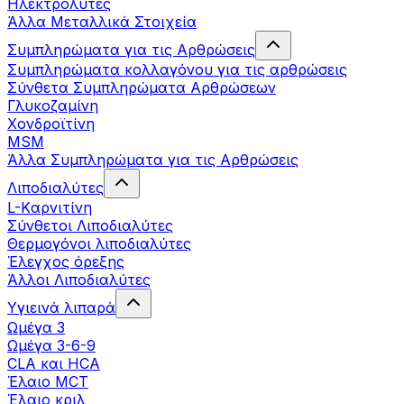
Ηλεκτρολύτες
Άλλα Mεταλλικά Στοιχεία
Συμπληρώματα για τις Αρθρώσεις
Συμπληρώματα κολλαγόνου για τις αρθρώσεις
Σύνθετα Συμπληρώματα Αρθρώσεων
Γλυκοζαμίνη
Χονδροϊτίνη
MSM
Άλλα Συμπληρώματα για τις Αρθρώσεις
Λιποδιαλύτες
L-Kαρνιτίνη
Σύνθετοι Λιποδιαλύτες
Θερμογόνοι λιποδιαλύτες
Έλεγχος όρεξης
Άλλοι Λιποδιαλύτες
Υγιεινά λιπαρά
Ωμέγα 3
Ωμέγα 3-6-9
CLA και HCA
Έλαιο MCT
Έλαιο κριλ