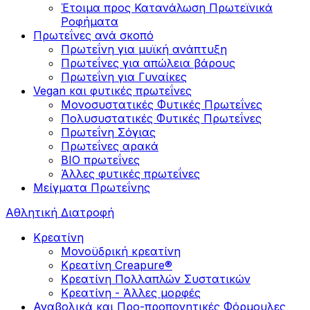
Έτοιμα προς Κατανάλωση Πρωτεϊνικά
Ροφήματα
Πρωτεΐνες ανά σκοπό
Πρωτεΐνη για μυϊκή ανάπτυξη
Πρωτεΐνες για απώλεια βάρους
Πρωτεΐνη για Γυναίκες
Vegan και φυτικές πρωτεΐνες
Μονοσυστατικές Φυτικές Πρωτεΐνες
Πολυσυστατικές Φυτικές Πρωτεΐνες
Πρωτεΐνη Σόγιας
Πρωτεΐνες αρακά
ΒIO πρωτεΐνες
Άλλες φυτικές πρωτεΐνες
Μείγματα Πρωτεΐνης
Αθλητική Διατροφή
Κρεατίνη
Μονοϋδρική κρεατίνη
Κρεατίνη Creapure®
Κρεατίνη Πολλαπλών Συστατικών
Κρεατίνη - Άλλες μορφές
Αναβολικά και Προ-προπονητικές Φόρμουλες