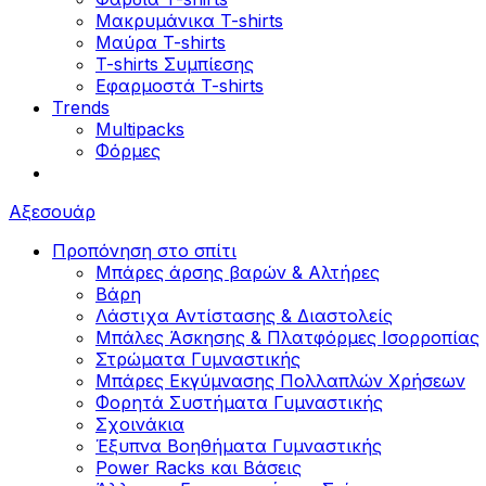
Μακρυμάνικα T-shirts
Μαύρα T-shirts
T-shirts Συμπίεσης
Εφαρμοστά T-shirts
Trends
Multipacks
Φόρμες
Αξεσουάρ
Προπόνηση στο σπίτι
Μπάρες άρσης βαρών & Αλτήρες
Βάρη
Λάστιχα Αντίστασης & Διαστολείς
Μπάλες Άσκησης & Πλατφόρμες Ισορροπίας
Στρώματα Γυμναστικής
Μπάρες Εκγύμνασης Πολλαπλών Χρήσεων
Φορητά Συστήματα Γυμναστικής
Σχοινάκια
Έξυπνα Βοηθήματα Γυμναστικής
Power Racks και Βάσεις