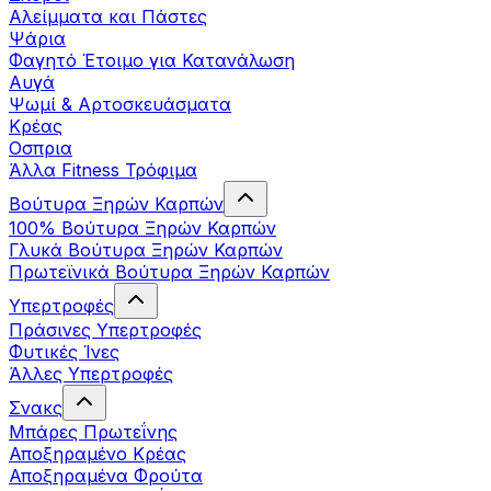
Αλείμματα και Πάστες
Ψάρια
Φαγητό Έτοιμο για Κατανάλωση
Αυγά
Ψωμί & Αρτοσκευάσματα
Κρέας
Οσπρια
Άλλα Fitness Τρόφιμα
Βούτυρα Ξηρών Καρπών
100% Βούτυρα Ξηρών Καρπών
Γλυκά Βούτυρα Ξηρών Καρπών
Πρωτεϊνικά Βούτυρα Ξηρών Καρπών
Υπερτροφές
Πράσινες Υπερτροφές
Φυτικές Ίνες
Άλλες Υπερτροφές
Σνακς
Μπάρες Πρωτεΐνης
Αποξηραμένο Κρέας
Αποξηραμένα Φρούτα