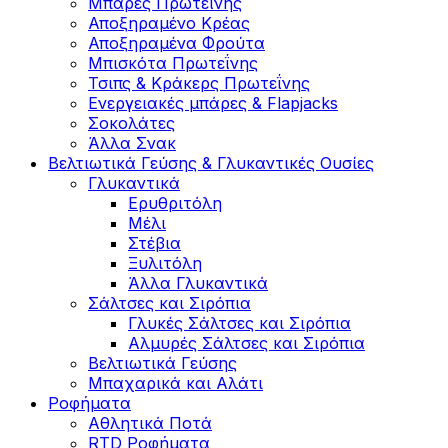
Μπάρες Πρωτεΐνης
Αποξηραμένο Κρέας
Αποξηραμένα Φρούτα
Μπισκότα Πρωτεΐνης
Τσιπς & Kράκερς Πρωτεΐνης
Ενεργειακές μπάρες & Flapjacks
Σοκολάτες
Άλλα Σνακ
Βελτιωτικά Γεύσης & Γλυκαντικές Ουσίες
Γλυκαντικά
Ερυθριτόλη
Μέλι
Στέβια
Ξυλιτόλη
Άλλα Γλυκαντικά
Σάλτσες και Σιρόπια
Γλυκές Σάλτσες και Σιρόπια
Αλμυρές Σάλτσες και Σιρόπια
Bελτιωτικά Γεύσης
Μπαχαρικά και Αλάτι
Ροφήματα
Αθλητικά Ποτά
RTD Ροφήματα