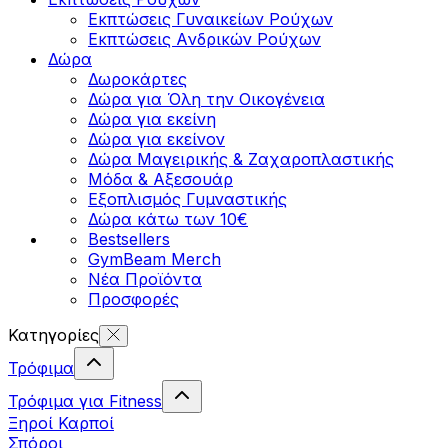
Εκπτώσεις Γυναικείων Ρούχων
Εκπτώσεις Aνδρικών Ρούχων
Δώρα
Δωροκάρτες
Δώρα για Όλη την Οικογένεια
Δώρα για εκείνη
Δώρα για εκείνον
Δώρα Μαγειρικής & Ζαχαροπλαστικής
Μόδα & Αξεσουάρ
Εξοπλισμός Γυμναστικής
Δώρα κάτω των 10€
Bestsellers
GymBeam Merch
Νέα Προϊόντα
Προσφορές
Κατηγορίες
Τρόφιμα
Τρόφιμα για Fitness
Ξηροί Καρποί
Σπόροι