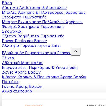
Βάρη
Λάστιχα Αντίστασης & Διαστολείς
Μπάλες Άσκησης & Πλατφόρμες Ισορροπίας
Στρώματα Γυμναστικής
Μπάρες Εκγύμνασης Πολλαπλών Χρήσεων
Φορητά Συστήματα Γυμναστικής
Σχοινάκια
Έξυπνα Βοηθήματα Γυμναστικής
Power Racks και Βάσεις
Άλλα για Γυμναστική στο Σπίτι
Εξοπλισμός Γυμναστικής και Fitness
Σέικερ
Αθλητικά Μπουκάλια
Επιγονατίδες, Περικάρπια & Υποστήριξη
Ζώνες Άρσης Βαρών
Ιμάντες Καρπών & Περικάρπια Άρσης Βαρών
Πετσέτες
Γάντια Άρσης Βαρών
Άλλα αξεσουάρ
Βοηθήματα- αποκατάστασης
Πιστόλια μασάζ