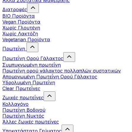
Άλλα Συστατικά Μαγειρικής
Διατροφές
BIO Προϊόντα
Vegan Προϊόντα
Χωρίς Γλουτένη
Χωρίς Λακτόζη
Vegetarian Προϊόντα
Πρωτεΐνη
Πρωτεΐνη Ορού Γάλακτος
Συμπυκνωμένη πρωτεΐνη
Πρωτεΐνη ορού γάλακτος πολλαπλών συστατικών
Απομονωμένη Πρωτεΐνη Ορού Γάλακτος
Υδρολυμένη Πρωτεΐνη
Clear Πρωτεΐνες
Ζωικές πρωτεΐνες
Κολλαγόνο
Πρωτεΐνη Βοδινού
Πρωτεΐνη Νυκτός
Άλλες ζωικές πρωτεΐνες
Υποκατάστατο Γεύματος