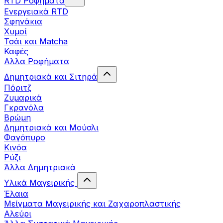
RTD Ροφήματα
Ενεργειακά RTD
Σφηνάκια
Χυμοί
Τσάι και Matcha
Καφές
Αλλα Ροφήματα
Δημητριακά και Σιτηρά
Πόριτζ
Ζυμαρικά
Γκρανόλα
Βρώμη
Δημητριακά και Μούσλι
Φαγόπυρο
Κινόα
Ρύζι
Άλλα Δημητριακά
Υλικά Μαγειρικής
Έλαια
Μείγματα Μαγειρικής και Ζαχαροπλαστικής
Αλεύρι