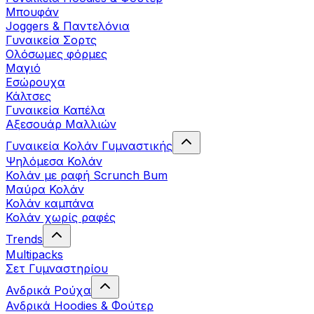
Μπουφάν
Joggers & Παντελόνια
Γυναικεία Σορτς
Ολόσωμες φόρμες
Μαγιό
Εσώρουχα
Κάλτσες
Γυναικεία Καπέλα
Αξεσουάρ Μαλλιών
Γυναικεία Κολάν Γυμναστικής
Ψηλόμεσα Κολάν
Κολάν με ραφή Scrunch Bum
Μαύρα Κολάν
Κολάν καμπάνα
Κολάν χωρίς ραφές
Trends
Multipacks
Σετ Γυμναστηρίου
Ανδρικά Ρούχα
Ανδρικά Hoodies & Φούτερ