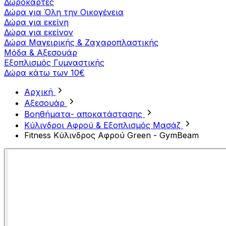
Δωροκάρτες
Δώρα για Όλη την Οικογένεια
Δώρα για εκείνη
Δώρα για εκείνον
Δώρα Μαγειρικής & Ζαχαροπλαστικής
Μόδα & Αξεσουάρ
Εξοπλισμός Γυμναστικής
Δώρα κάτω των 10€
Αρχική
Αξεσουάρ
Βοηθήματα- αποκατάστασης
Κύλινδροι Αφρού & Εξοπλισμός Μασάζ
Fitness Κύλινδρος Αφρού Green - GymBeam