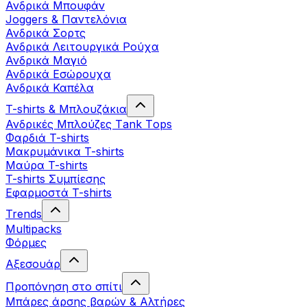
Ανδρικά Μπουφάν
Joggers & Παντελόνια
Ανδρικά Σορτς
Ανδρικά Λειτουργικά Ρούχα
Ανδρικά Μαγιό
Ανδρικά Εσώρουχα
Ανδρικά Καπέλα
T-shirts & Μπλουζάκια
Ανδρικές Mπλούζες Τank Τops
Φαρδιά T-shirts
Μακρυμάνικα T-shirts
Μαύρα T-shirts
T-shirts Συμπίεσης
Εφαρμοστά T-shirts
Trends
Multipacks
Φόρμες
Αξεσουάρ
Προπόνηση στο σπίτι
Μπάρες άρσης βαρών & Αλτήρες