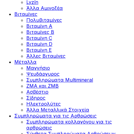
Lyzín
Άλλα Αμινοξέα
Βιταμίνες
Πολυβιταμίνες
Βιταμίνη Α
Βιταμίνες Β
Βιταμίνη C
Βιταμίνη D
Βιταμίνη Ε
Άλλες Βιταμίνες
Μέταλλα
Μαγνήσιο
Ψευδάργυρος
Συμπληρώματα Multimineral
ZMA και ZMB
Ασβέστιο
Σίδηρος
Ηλεκτρολύτες
Άλλα Mεταλλικά Στοιχεία
Συμπληρώματα για τις Αρθρώσεις
Συμπληρώματα κολλαγόνου για τις
αρθρώσεις
Σύνθετα Συμπληρώματα Αρθρώσεων