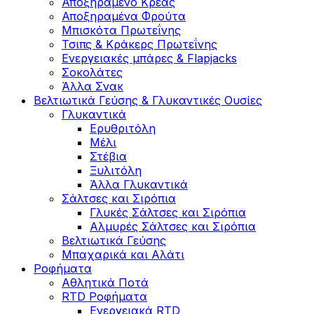
Αποξηραμένο Κρέας
Αποξηραμένα Φρούτα
Μπισκότα Πρωτεΐνης
Τσιπς & Kράκερς Πρωτεΐνης
Ενεργειακές μπάρες & Flapjacks
Σοκολάτες
Άλλα Σνακ
Βελτιωτικά Γεύσης & Γλυκαντικές Ουσίες
Γλυκαντικά
Ερυθριτόλη
Μέλι
Στέβια
Ξυλιτόλη
Άλλα Γλυκαντικά
Σάλτσες και Σιρόπια
Γλυκές Σάλτσες και Σιρόπια
Αλμυρές Σάλτσες και Σιρόπια
Bελτιωτικά Γεύσης
Μπαχαρικά και Αλάτι
Ροφήματα
Αθλητικά Ποτά
RTD Ροφήματα
Ενεργειακά RTD