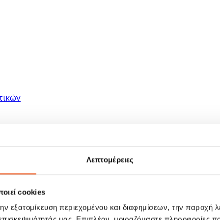
τικών
Λεπτομέρειες
οιεί cookies
ματα
την εξατομίκευση περιεχομένου και διαφημίσεων, την παροχή 
 επισκεψιμότητάς μας. Επιπλέον, μοιραζόμαστε πληροφορίες π