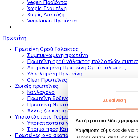
Vegan Προϊόντα
Χωρίς Γλουτένη
Χωρίς Λακτόζη
Vegetarian Προϊόντα
Πρωτεΐνη
Πρωτεΐνη Ορού Γάλακτος
Συμπυκνωμένη πρωτεΐνη
Πρωτεΐνη ορού γάλακτος πολλαπλών συστα
Απομονωμένη Πρωτεΐνη Ορού Γάλακτος
Υδρολυμένη Πρωτεΐνη
Clear Πρωτεΐνες
Ζωικές πρωτεΐνες
Κολλαγόνο
Πρωτεΐνη Βοδινού
Συναίνεση
Πρωτεΐνη Νυκτός
Άλλες ζωικές πρωτεΐνες
Υποκατάστατο Γεύματος
Αυτή η ιστοσελίδα χρησιμοπ
Υποκατάστατα γεύματος σε σκόνη
Έτοιμα προς Κατανάλωση Πρωτεϊνικά Ροφή
Χρησιμοποιούμε cookie για 
Πρωτεΐνες ανά σκοπό
μέσων και την ανάλυση της