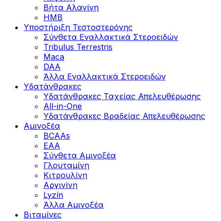
Βήτα Αλανίνη
HMB
Υποστήριξη Τεστοστερόνης
Σύνθετα Εναλλακτικά Στεροειδών
Tribulus Terrestris
Maca
DAA
Άλλα Εναλλακτικά Στεροειδών
Υδατάνθρακες
Υδατάνθρακες Ταχείας Απελευθέρωσης
All-in-One
Υδατάνθρακες Βραδείας Απελευθέρωσης
Αμινοξέα
BCAAs
EAA
Σύνθετα Αμινοξέα
Γλουταμίνη
Κιτρουλίνη
Αργινίνη
Lyzín
Άλλα Αμινοξέα
Βιταμίνες