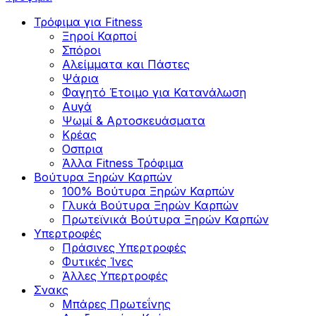
Τρόφιμα για Fitness
Ξηροί Καρποί
Σπόροι
Αλείμματα και Πάστες
Ψάρια
Φαγητό Έτοιμο για Κατανάλωση
Αυγά
Ψωμί & Αρτοσκευάσματα
Κρέας
Οσπρια
Άλλα Fitness Τρόφιμα
Βούτυρα Ξηρών Καρπών
100% Βούτυρα Ξηρών Καρπών
Γλυκά Βούτυρα Ξηρών Καρπών
Πρωτεϊνικά Βούτυρα Ξηρών Καρπών
Υπερτροφές
Πράσινες Υπερτροφές
Φυτικές Ίνες
Άλλες Υπερτροφές
Σνακς
Μπάρες Πρωτεΐνης