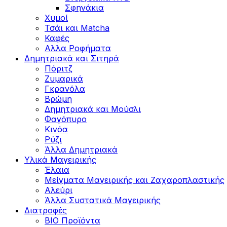
Σφηνάκια
Χυμοί
Τσάι και Matcha
Καφές
Αλλα Ροφήματα
Δημητριακά και Σιτηρά
Πόριτζ
Ζυμαρικά
Γκρανόλα
Βρώμη
Δημητριακά και Μούσλι
Φαγόπυρο
Κινόα
Ρύζι
Άλλα Δημητριακά
Υλικά Μαγειρικής
Έλαια
Μείγματα Μαγειρικής και Ζαχαροπλαστικής
Αλεύρι
Άλλα Συστατικά Μαγειρικής
Διατροφές
BIO Προϊόντα