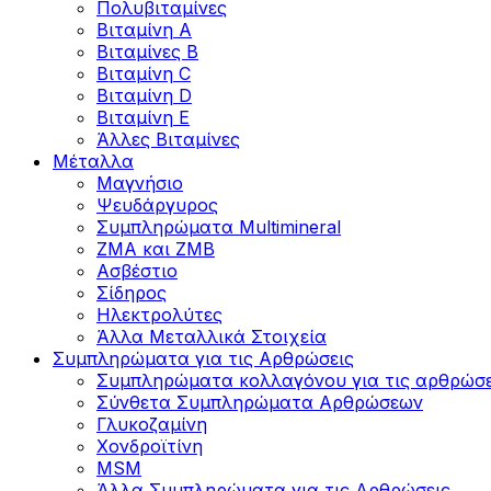
Πολυβιταμίνες
Βιταμίνη Α
Βιταμίνες Β
Βιταμίνη C
Βιταμίνη D
Βιταμίνη Ε
Άλλες Βιταμίνες
Μέταλλα
Μαγνήσιο
Ψευδάργυρος
Συμπληρώματα Multimineral
ZMA και ZMB
Ασβέστιο
Σίδηρος
Ηλεκτρολύτες
Άλλα Mεταλλικά Στοιχεία
Συμπληρώματα για τις Αρθρώσεις
Συμπληρώματα κολλαγόνου για τις αρθρώσε
Σύνθετα Συμπληρώματα Αρθρώσεων
Γλυκοζαμίνη
Χονδροϊτίνη
MSM
Άλλα Συμπληρώματα για τις Αρθρώσεις