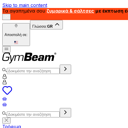
Skip to main content
Τα αγαπημένα σου
ζυμαρικά & σάλτσες
με έκπτωση 
Γλώσσα:
GR
Αποστολή σε:
Τρόφιμα