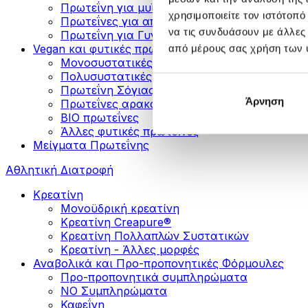
Πρωτεΐνη για μυϊκή ανάπτυξη
χρησιμοποιείτε τον ιστότοπ
Πρωτεΐνες για απώλεια βάρους
να τις συνδυάσουν με άλλες
Πρωτεΐνη για Γυναίκες
Vegan και φυτικές πρωτεΐνες
από μέρους σας χρήση των 
Μονοσυστατικές Φυτικές Πρωτεΐνες
Πολυσυστατικές Φυτικές Πρωτεΐνες
Πρωτεΐνη Σόγιας
Άρνηση
Πρωτεΐνες αρακά
ΒIO πρωτεΐνες
Άλλες φυτικές πρωτεΐνες
Μείγματα Πρωτεΐνης
Αθλητική Διατροφή
Κρεατίνη
Μονοϋδρική κρεατίνη
Κρεατίνη Creapure®
Κρεατίνη Πολλαπλών Συστατικών
Κρεατίνη - Άλλες μορφές
Αναβολικά και Προ-προπονητικές Φόρμουλες
Προ-προπονητικά συμπληρώματα
ΝΟ Συμπληρώματα
Καφεΐνη