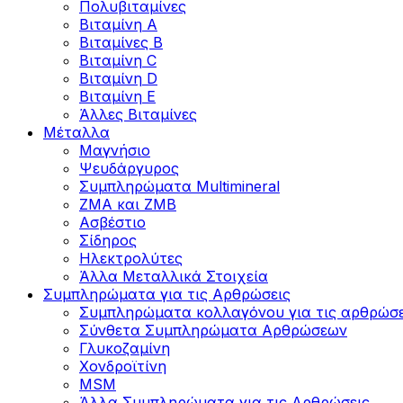
Πολυβιταμίνες
Βιταμίνη Α
Βιταμίνες Β
Βιταμίνη C
Βιταμίνη D
Βιταμίνη Ε
Άλλες Βιταμίνες
Μέταλλα
Μαγνήσιο
Ψευδάργυρος
Συμπληρώματα Multimineral
ZMA και ZMB
Ασβέστιο
Σίδηρος
Ηλεκτρολύτες
Άλλα Mεταλλικά Στοιχεία
Συμπληρώματα για τις Αρθρώσεις
Συμπληρώματα κολλαγόνου για τις αρθρώσε
Σύνθετα Συμπληρώματα Αρθρώσεων
Γλυκοζαμίνη
Χονδροϊτίνη
MSM
Άλλα Συμπληρώματα για τις Αρθρώσεις