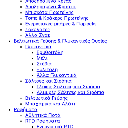
Αποξηραμένο Κρέας
Αποξηραμένα Φρούτα
Μπισκότα Πρωτεΐνης
Τσιπς & Kράκερς Πρωτεΐνης
Ενεργειακές μπάρες & Flapjacks
Σοκολάτες
Άλλα Σνακ
Βελτιωτικά Γεύσης & Γλυκαντικές Ουσίες
Γλυκαντικά
Ερυθριτόλη
Μέλι
Στέβια
Ξυλιτόλη
Άλλα Γλυκαντικά
Σάλτσες και Σιρόπια
Γλυκές Σάλτσες και Σιρόπια
Αλμυρές Σάλτσες και Σιρόπια
Bελτιωτικά Γεύσης
Μπαχαρικά και Αλάτι
Ροφήματα
Αθλητικά Ποτά
RTD Ροφήματα
Ενεργειακά RTD