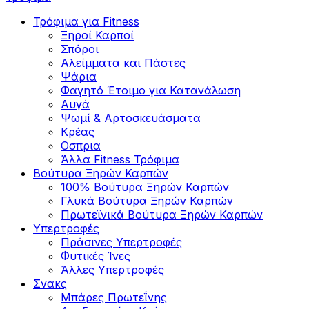
Τρόφιμα για Fitness
Ξηροί Καρποί
Σπόροι
Αλείμματα και Πάστες
Ψάρια
Φαγητό Έτοιμο για Κατανάλωση
Αυγά
Ψωμί & Αρτοσκευάσματα
Κρέας
Οσπρια
Άλλα Fitness Τρόφιμα
Βούτυρα Ξηρών Καρπών
100% Βούτυρα Ξηρών Καρπών
Γλυκά Βούτυρα Ξηρών Καρπών
Πρωτεϊνικά Βούτυρα Ξηρών Καρπών
Υπερτροφές
Πράσινες Υπερτροφές
Φυτικές Ίνες
Άλλες Υπερτροφές
Σνακς
Μπάρες Πρωτεΐνης