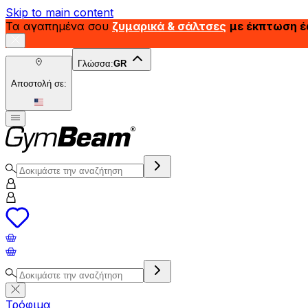
Skip to main content
Τα αγαπημένα σου
ζυμαρικά & σάλτσες
με έκπτωση 
Γλώσσα:
GR
Αποστολή σε:
Τρόφιμα