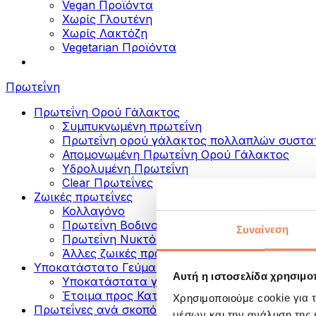
Vegan Προϊόντα
Χωρίς Γλουτένη
Χωρίς Λακτόζη
Vegetarian Προϊόντα
Πρωτεΐνη
Πρωτεΐνη Ορού Γάλακτος
Συμπυκνωμένη πρωτεΐνη
Πρωτεΐνη ορού γάλακτος πολλαπλών συστα
Απομονωμένη Πρωτεΐνη Ορού Γάλακτος
Υδρολυμένη Πρωτεΐνη
Clear Πρωτεΐνες
Ζωικές πρωτεΐνες
Κολλαγόνο
Πρωτεΐνη Βοδινού
Συναίνεση
Πρωτεΐνη Νυκτός
Άλλες ζωικές πρωτεΐνες
Υποκατάστατο Γεύματος
Αυτή η ιστοσελίδα χρησιμοπ
Υποκατάστατα γεύματος σε σκόνη
Έτοιμα προς Κατανάλωση Πρωτεϊνικά Ροφή
Χρησιμοποιούμε cookie για 
Πρωτεΐνες ανά σκοπό
μέσων και την ανάλυση της