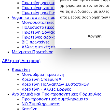
Πρωτεΐνη για μυϊκή ανάπτυξη
χρησιμοποιείτε τον ιστότοπ
Πρωτεΐνες για απώλεια βάρους
να τις συνδυάσουν με άλλες
Πρωτεΐνη για Γυναίκες
Vegan και φυτικές πρωτεΐνες
από μέρους σας χρήση των 
Μονοσυστατικές Φυτικές Πρωτεΐνες
Πολυσυστατικές Φυτικές Πρωτεΐνες
Πρωτεΐνη Σόγιας
Άρνηση
Πρωτεΐνες αρακά
ΒIO πρωτεΐνες
Άλλες φυτικές πρωτεΐνες
Μείγματα Πρωτεΐνης
Αθλητική Διατροφή
Κρεατίνη
Μονοϋδρική κρεατίνη
Κρεατίνη Creapure®
Κρεατίνη Πολλαπλών Συστατικών
Κρεατίνη - Άλλες μορφές
Αναβολικά και Προ-προπονητικές Φόρμουλες
Προ-προπονητικά συμπληρώματα
ΝΟ Συμπληρώματα
Καφεΐνη