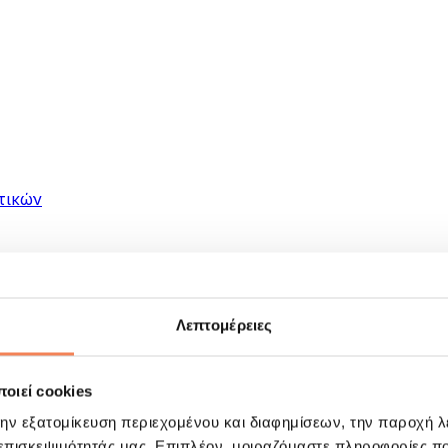
τικών
Λεπτομέρειες
οιεί cookies
ματα
την εξατομίκευση περιεχομένου και διαφημίσεων, την παροχή 
 επισκεψιμότητάς μας. Επιπλέον, μοιραζόμαστε πληροφορίες π