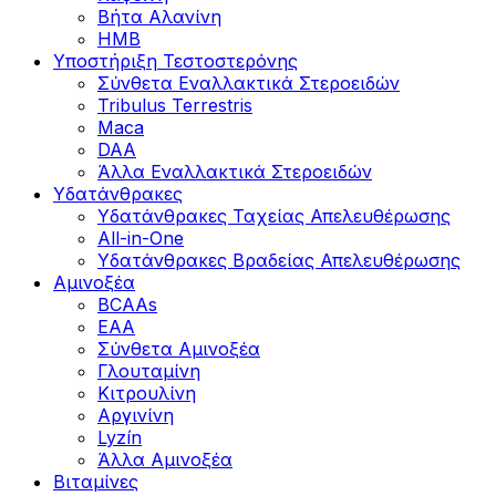
Βήτα Αλανίνη
HMB
Υποστήριξη Τεστοστερόνης
Σύνθετα Εναλλακτικά Στεροειδών
Tribulus Terrestris
Maca
DAA
Άλλα Εναλλακτικά Στεροειδών
Υδατάνθρακες
Υδατάνθρακες Ταχείας Απελευθέρωσης
All-in-One
Υδατάνθρακες Βραδείας Απελευθέρωσης
Αμινοξέα
BCAAs
EAA
Σύνθετα Αμινοξέα
Γλουταμίνη
Κιτρουλίνη
Αργινίνη
Lyzín
Άλλα Αμινοξέα
Βιταμίνες