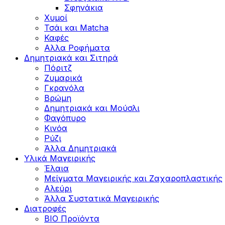
Σφηνάκια
Χυμοί
Τσάι και Matcha
Καφές
Αλλα Ροφήματα
Δημητριακά και Σιτηρά
Πόριτζ
Ζυμαρικά
Γκρανόλα
Βρώμη
Δημητριακά και Μούσλι
Φαγόπυρο
Κινόα
Ρύζι
Άλλα Δημητριακά
Υλικά Μαγειρικής
Έλαια
Μείγματα Μαγειρικής και Ζαχαροπλαστικής
Αλεύρι
Άλλα Συστατικά Μαγειρικής
Διατροφές
BIO Προϊόντα