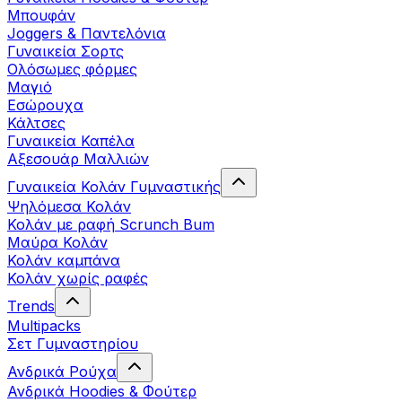
Μπουφάν
Joggers & Παντελόνια
Γυναικεία Σορτς
Ολόσωμες φόρμες
Μαγιό
Εσώρουχα
Κάλτσες
Γυναικεία Καπέλα
Αξεσουάρ Μαλλιών
Γυναικεία Κολάν Γυμναστικής
Ψηλόμεσα Κολάν
Κολάν με ραφή Scrunch Bum
Μαύρα Κολάν
Κολάν καμπάνα
Κολάν χωρίς ραφές
Trends
Multipacks
Σετ Γυμναστηρίου
Ανδρικά Ρούχα
Ανδρικά Hoodies & Φούτερ