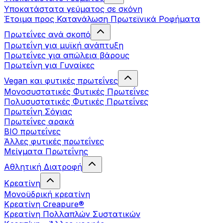
Υποκατάστατα γεύματος σε σκόνη
Έτοιμα προς Κατανάλωση Πρωτεϊνικά Ροφήματα
Πρωτεΐνες ανά σκοπό
Πρωτεΐνη για μυϊκή ανάπτυξη
Πρωτεΐνες για απώλεια βάρους
Πρωτεΐνη για Γυναίκες
Vegan και φυτικές πρωτεΐνες
Μονοσυστατικές Φυτικές Πρωτεΐνες
Πολυσυστατικές Φυτικές Πρωτεΐνες
Πρωτεΐνη Σόγιας
Πρωτεΐνες αρακά
ΒIO πρωτεΐνες
Άλλες φυτικές πρωτεΐνες
Μείγματα Πρωτεΐνης
Αθλητική Διατροφή
Κρεατίνη
Μονοϋδρική κρεατίνη
Κρεατίνη Creapure®
Κρεατίνη Πολλαπλών Συστατικών