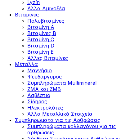
Lyzín
Άλλα Αμινοξέα
Βιταμίνες
Πολυβιταμίνες
Βιταμίνη Α
Βιταμίνες Β
Βιταμίνη C
Βιταμίνη D
Βιταμίνη Ε
Άλλες Βιταμίνες
Μέταλλα
Μαγνήσιο
Ψευδάργυρος
Συμπληρώματα Multimineral
ZMA και ZMB
Ασβέστιο
Σίδηρος
Ηλεκτρολύτες
Άλλα Mεταλλικά Στοιχεία
Συμπληρώματα για τις Αρθρώσεις
Συμπληρώματα κολλαγόνου για τις
αρθρώσεις
Σύνθετα Συμπληρώματα Αρθρώσεων