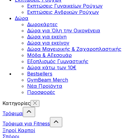
Εκπτώσεις Γυναικείων Ρούχων
Εκπτώσεις Aνδρικών Ρούχων
Δώρα
Δωροκάρτες
Δώρα για Όλη την Οικογένεια
Δώρα για εκείνη
Δώρα για εκείνον
Δώρα Μαγειρικής & Ζαχαροπλαστικής
Μόδα & Αξεσουάρ
Εξοπλισμός Γυμναστικής
Δώρα κάτω των 10€
Bestsellers
GymBeam Merch
Νέα Προϊόντα
Προσφορές
Κατηγορίες
Τρόφιμα
Τρόφιμα για Fitness
Ξηροί Καρποί
Σπόροι