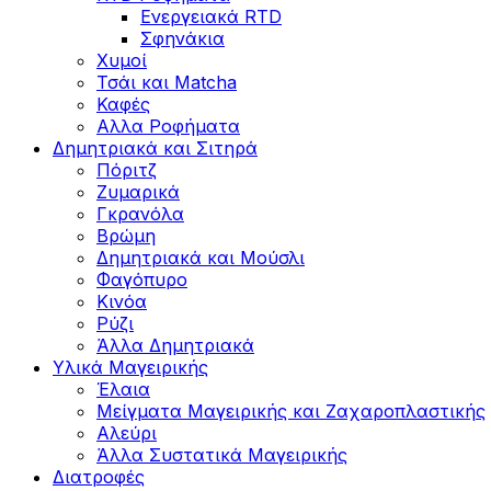
Ενεργειακά RTD
Σφηνάκια
Χυμοί
Τσάι και Matcha
Καφές
Αλλα Ροφήματα
Δημητριακά και Σιτηρά
Πόριτζ
Ζυμαρικά
Γκρανόλα
Βρώμη
Δημητριακά και Μούσλι
Φαγόπυρο
Κινόα
Ρύζι
Άλλα Δημητριακά
Υλικά Μαγειρικής
Έλαια
Μείγματα Μαγειρικής και Ζαχαροπλαστικής
Αλεύρι
Άλλα Συστατικά Μαγειρικής
Διατροφές