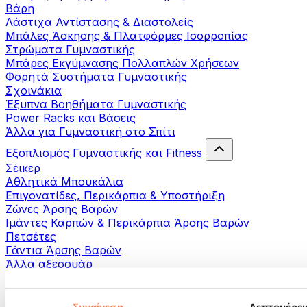
Βάρη
Λάστιχα Αντίστασης & Διαστολείς
Μπάλες Άσκησης & Πλατφόρμες Ισορροπίας
Στρώματα Γυμναστικής
Μπάρες Εκγύμνασης Πολλαπλών Χρήσεων
Φορητά Συστήματα Γυμναστικής
Σχοινάκια
Έξυπνα Βοηθήματα Γυμναστικής
Power Racks και Βάσεις
Άλλα για Γυμναστική στο Σπίτι
Εξοπλισμός Γυμναστικής και Fitness
Σέικερ
Αθλητικά Μπουκάλια
Επιγονατίδες, Περικάρπια & Υποστήριξη
Ζώνες Άρσης Βαρών
Ιμάντες Καρπών & Περικάρπια Άρσης Βαρών
Πετσέτες
Γάντια Άρσης Βαρών
Άλλα αξεσουάρ
Βοηθήματα- αποκατάστασης
Πιστόλια μασάζ