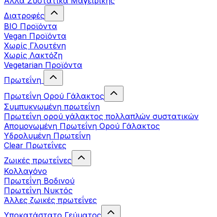
Άλλα Συστατικά Μαγειρικής
Διατροφές
BIO Προϊόντα
Vegan Προϊόντα
Χωρίς Γλουτένη
Χωρίς Λακτόζη
Vegetarian Προϊόντα
Πρωτεΐνη
Πρωτεΐνη Ορού Γάλακτος
Συμπυκνωμένη πρωτεΐνη
Πρωτεΐνη ορού γάλακτος πολλαπλών συστατικών
Απομονωμένη Πρωτεΐνη Ορού Γάλακτος
Υδρολυμένη Πρωτεΐνη
Clear Πρωτεΐνες
Ζωικές πρωτεΐνες
Κολλαγόνο
Πρωτεΐνη Βοδινού
Πρωτεΐνη Νυκτός
Άλλες ζωικές πρωτεΐνες
Υποκατάστατο Γεύματος