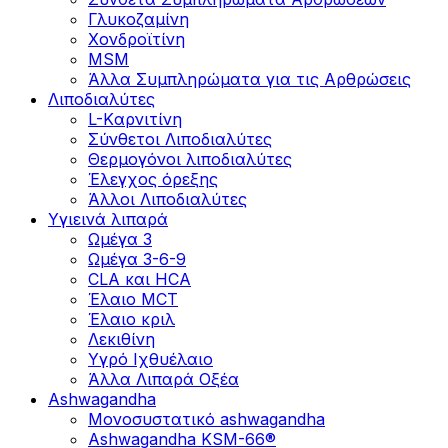
Γλυκοζαμίνη
Χονδροϊτίνη
MSM
Άλλα Συμπληρώματα για τις Αρθρώσεις
Λιποδιαλύτες
L-Kαρνιτίνη
Σύνθετοι Λιποδιαλύτες
Θερμογόνοι λιποδιαλύτες
Έλεγχος όρεξης
Άλλοι Λιποδιαλύτες
Υγιεινά λιπαρά
Ωμέγα 3
Ωμέγα 3-6-9
CLA και HCA
Έλαιο MCT
Έλαιο κριλ
Λεκιθίνη
Υγρό Ιχθυέλαιο
Άλλα Λιπαρά Οξέα
Ashwagandha
Μονοσυστατικό ashwagandha
Ashwagandha KSM-66®