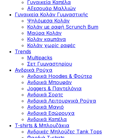
Γυναικεία Καπέλα
Αξεσουάρ Μαλλιών
Γυναικεία Κολάν Γυμναστικής
Ψηλόμεσα Κολάν
Κολάν με ραφή Scrunch Bum
Μαύρα Κολάν
Κολάν καμπάνα
Κολάν χωρίς ραφές
Trends
Multipacks
Σετ Γυμναστηρίου
Ανδρικά Ρούχα
Ανδρικά Hoodies & Φούτερ
Ανδρικά Μπουφάν
Joggers & Παντελόνια
Ανδρικά Σορτς
Ανδρικά Λειτουργικά Ρούχα
Ανδρικά Μαγιό
Ανδρικά Εσώρουχα
Ανδρικά Καπέλα
T-shirts & Μπλουζάκια
Ανδρικές Mπλούζες Τank Τops
Φαρδιά T-shirts