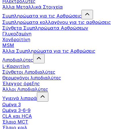
Ηλεκτρολύτες
Άλλα Mεταλλικά Στοιχεία
Συμπληρώματα για τις Αρθρώσεις
Συμπληρώματα κολλαγόνου για τις αρθρώσεις
Σύνθετα Συμπληρώματα Αρθρώσεων
Γλυκοζαμίνη
Χονδροϊτίνη
MSM
Άλλα Συμπληρώματα για τις Αρθρώσεις
Λιποδιαλύτες
L-Kαρνιτίνη
Σύνθετοι Λιποδιαλύτες
Θερμογόνοι λιποδιαλύτες
Έλεγχος όρεξης
Άλλοι Λιποδιαλύτες
Υγιεινά λιπαρά
Ωμέγα 3
Ωμέγα 3-6-9
CLA και HCA
Έλαιο MCT
Έλαιο κριλ