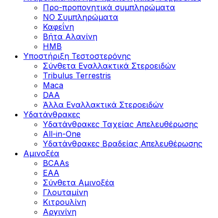
Προ-προπονητικά συμπληρώματα
ΝΟ Συμπληρώματα
Καφεΐνη
Βήτα Αλανίνη
HMB
Υποστήριξη Τεστοστερόνης
Σύνθετα Εναλλακτικά Στεροειδών
Tribulus Terrestris
Maca
DAA
Άλλα Εναλλακτικά Στεροειδών
Υδατάνθρακες
Υδατάνθρακες Ταχείας Απελευθέρωσης
All-in-One
Υδατάνθρακες Βραδείας Απελευθέρωσης
Αμινοξέα
BCAAs
EAA
Σύνθετα Αμινοξέα
Γλουταμίνη
Κιτρουλίνη
Αργινίνη