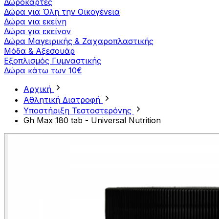
Δωροκάρτες
Δώρα για Όλη την Οικογένεια
Δώρα για εκείνη
Δώρα για εκείνον
Δώρα Μαγειρικής & Ζαχαροπλαστικής
Μόδα & Αξεσουάρ
Εξοπλισμός Γυμναστικής
Δώρα κάτω των 10€
Αρχική
Αθλητική Διατροφή
Υποστήριξη Τεστοστερόνης
Gh Max 180 tab - Universal Nutrition