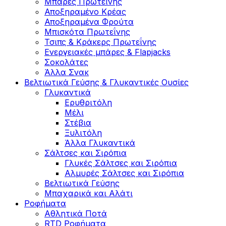
Μπάρες Πρωτεΐνης
Αποξηραμένο Κρέας
Αποξηραμένα Φρούτα
Μπισκότα Πρωτεΐνης
Τσιπς & Kράκερς Πρωτεΐνης
Ενεργειακές μπάρες & Flapjacks
Σοκολάτες
Άλλα Σνακ
Βελτιωτικά Γεύσης & Γλυκαντικές Ουσίες
Γλυκαντικά
Ερυθριτόλη
Μέλι
Στέβια
Ξυλιτόλη
Άλλα Γλυκαντικά
Σάλτσες και Σιρόπια
Γλυκές Σάλτσες και Σιρόπια
Αλμυρές Σάλτσες και Σιρόπια
Bελτιωτικά Γεύσης
Μπαχαρικά και Αλάτι
Ροφήματα
Αθλητικά Ποτά
RTD Ροφήματα