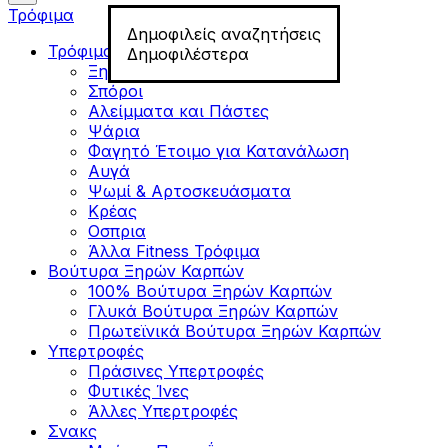
Τρόφιμα
Δημοφιλείς αναζητήσεις
Τρόφιμα για Fitness
Δημοφιλέστερα
Ξηροί Καρποί
Σπόροι
Αλείμματα και Πάστες
Ψάρια
Φαγητό Έτοιμο για Κατανάλωση
Αυγά
Ψωμί & Αρτοσκευάσματα
Κρέας
Οσπρια
Άλλα Fitness Τρόφιμα
Βούτυρα Ξηρών Καρπών
100% Βούτυρα Ξηρών Καρπών
Γλυκά Βούτυρα Ξηρών Καρπών
Πρωτεϊνικά Βούτυρα Ξηρών Καρπών
Υπερτροφές
Πράσινες Υπερτροφές
Φυτικές Ίνες
Άλλες Υπερτροφές
Σνακς