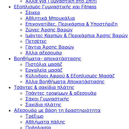
Άλλα για Γυμναστική στο Σπίτι
Εξοπλισμός Γυμναστικής και Fitness
Σέικερ
Αθλητικά Μπουκάλια
Επιγονατίδες, Περικάρπια & Υποστήριξη
Ζώνες Άρσης Βαρών
Ιμάντες Καρπών & Περικάρπια Άρσης Βαρών
Πετσέτες
Γάντια Άρσης Βαρών
Άλλα αξεσουάρ
Βοηθήματα- αποκατάστασης
Πιστόλια μασάζ
Εργαλεία μασάζ
Κύλινδροι Αφρού & Εξοπλισμός Μασάζ
Άλλα Βοηθήματα Αποκατάστασης
Τσάντες & σακίδια πλάτης
Τσάντες τροφίμων & αξεσουάρ
Σάκοι Γυμναστικής
Σακίδια πλάτης
Αξεσουάρ με βάση τη δραστηριότητα
Tρέξιμο
Αθλήματα πάλης
Ποδηλασία