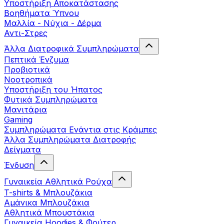
Yποστήριξη Αποκατάστασης
Βοηθήματα Ύπνου
Μαλλία - Νύχια - Δέρμα
Αντι-Στρες
Άλλα Διατροφικά Συμπληρώματα
Πεπτικά Ένζυμα
Προβιοτικά
Νοοτροπικά
Υποστήριξη του Ήπατος
Φυτικά Συμπληρώματα
Μανιτάρια
Gaming
Συμπληρώματα Ενάντια στις Κράμπες
Άλλα Συμπληρώματα Διατροφής
Δείγματα
Ένδυση
Γυναικεία Αθλητικά Ρούχα
T-shirts & Μπλουζάκια
Αμάνικα Μπλουζάκια
Aθλητικά Μπουστάκια
Γυναικεία Hoodies & Φούτερ