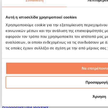
Συναίνεση
Λεπτομέρει
Εργαλεία μασάζ
Κύλινδροι Αφρού & Εξοπλισμός Μασάζ
Άλλα Βοηθήματα Αποκατάστασης
Αυτή η ιστοσελίδα χρησιμοποιεί cookies
Τσάντες & σακίδια πλάτης
Τσάντες τροφίμων & αξεσουάρ
Χρησιμοποιούμε cookie για την εξατομίκευση περιεχομένου
Σάκοι Γυμναστικής
κοινωνικών μέσων και την ανάλυση της επισκεψιμότητάς μ
Σακίδια πλάτης
αφορούν τον τρόπο που χρησιμοποιείτε τον ιστότοπό μας μ
Αξεσουάρ με βάση τη δραστηριότητα
αναλύσεων, οι οποίοι ενδεχομένως να τις συνδυάσουν με 
Tρέξιμο
τις οποίες έχουν συλλέξει σε σχέση με την από μέρους σας
Αθλήματα πάλης
Ποδηλασία
Γιόγκα & Πιλάτες
Κρυοθεραπεία
Να επιτρέποντα
Κολύμβηση
Πεζοπορία
Προσαρμογή
Biohacking
Θεραπεία με Κόκκινο Φως
Φίλτρα και Δοχεία Νερού
Άρνηση
Βιώσιμο Σπίτι
Απορρυπαντικά ρούχων