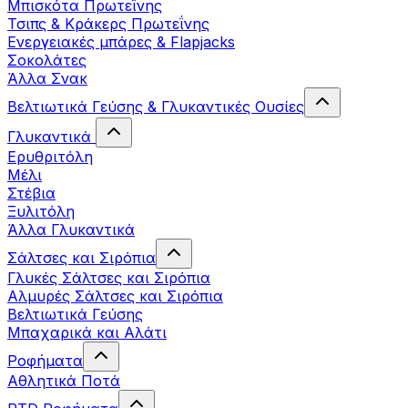
Μπισκότα Πρωτεΐνης
Τσιπς & Kράκερς Πρωτεΐνης
Ενεργειακές μπάρες & Flapjacks
Σοκολάτες
Άλλα Σνακ
Βελτιωτικά Γεύσης & Γλυκαντικές Ουσίες
Γλυκαντικά
Ερυθριτόλη
Μέλι
Στέβια
Ξυλιτόλη
Άλλα Γλυκαντικά
Σάλτσες και Σιρόπια
Γλυκές Σάλτσες και Σιρόπια
Αλμυρές Σάλτσες και Σιρόπια
Bελτιωτικά Γεύσης
Μπαχαρικά και Αλάτι
Ροφήματα
Αθλητικά Ποτά