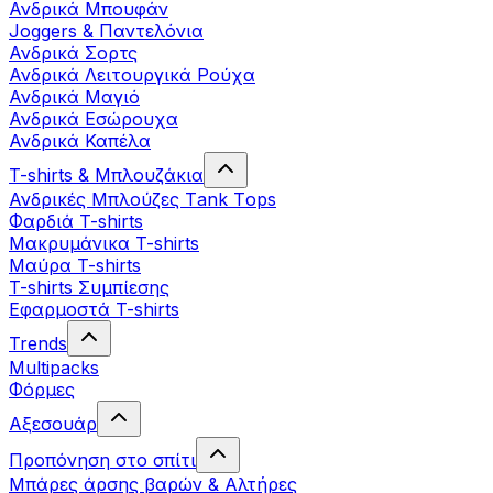
Ανδρικά Μπουφάν
Joggers & Παντελόνια
Ανδρικά Σορτς
Ανδρικά Λειτουργικά Ρούχα
Ανδρικά Μαγιό
Ανδρικά Εσώρουχα
Ανδρικά Καπέλα
T-shirts & Μπλουζάκια
Ανδρικές Mπλούζες Τank Τops
Φαρδιά T-shirts
Μακρυμάνικα T-shirts
Μαύρα T-shirts
T-shirts Συμπίεσης
Εφαρμοστά T-shirts
Trends
Multipacks
Φόρμες
Αξεσουάρ
Προπόνηση στο σπίτι
Μπάρες άρσης βαρών & Αλτήρες