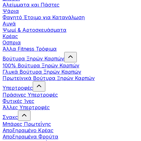
Αλείμματα και Πάστες
Ψάρια
Φαγητό Έτοιμο για Κατανάλωση
Αυγά
Ψωμί & Αρτοσκευάσματα
Κρέας
Οσπρια
Άλλα Fitness Τρόφιμα
Βούτυρα Ξηρών Καρπών
100% Βούτυρα Ξηρών Καρπών
Γλυκά Βούτυρα Ξηρών Καρπών
Πρωτεϊνικά Βούτυρα Ξηρών Καρπών
Υπερτροφές
Πράσινες Υπερτροφές
Φυτικές Ίνες
Άλλες Υπερτροφές
Σνακς
Μπάρες Πρωτεΐνης
Αποξηραμένο Κρέας
Αποξηραμένα Φρούτα