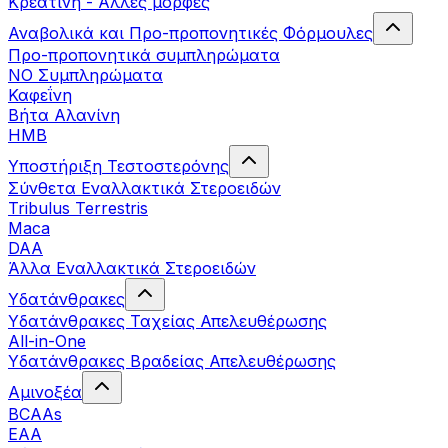
Κρεατίνη - Άλλες μορφές
Αναβολικά και Προ-προπονητικές Φόρμουλες
Προ-προπονητικά συμπληρώματα
ΝΟ Συμπληρώματα
Καφεΐνη
Βήτα Αλανίνη
HMB
Υποστήριξη Τεστοστερόνης
Σύνθετα Εναλλακτικά Στεροειδών
Tribulus Terrestris
Maca
DAA
Άλλα Εναλλακτικά Στεροειδών
Υδατάνθρακες
Υδατάνθρακες Ταχείας Απελευθέρωσης
All-in-One
Υδατάνθρακες Βραδείας Απελευθέρωσης
Αμινοξέα
BCAAs
EAA