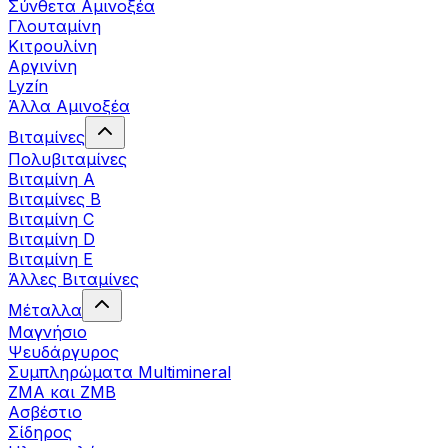
Σύνθετα Αμινοξέα
Γλουταμίνη
Κιτρουλίνη
Αργινίνη
Lyzín
Άλλα Αμινοξέα
Βιταμίνες
Πολυβιταμίνες
Βιταμίνη Α
Βιταμίνες Β
Βιταμίνη C
Βιταμίνη D
Βιταμίνη Ε
Άλλες Βιταμίνες
Μέταλλα
Μαγνήσιο
Ψευδάργυρος
Συμπληρώματα Multimineral
ZMA και ZMB
Ασβέστιο
Σίδηρος