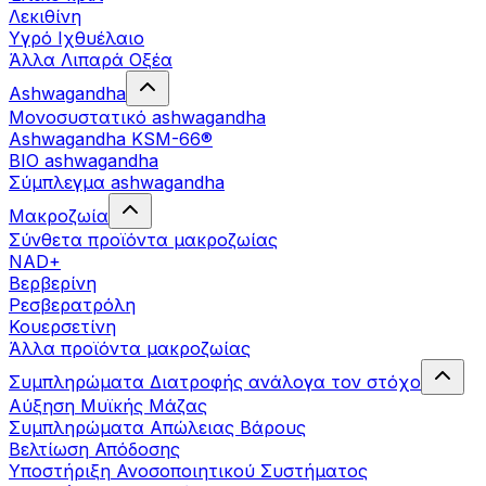
Λεκιθίνη
Υγρό Ιχθυέλαιο
Άλλα Λιπαρά Οξέα
Ashwagandha
Μονοσυστατικό ashwagandha
Ashwagandha KSM-66®
BIO ashwagandha
Σύμπλεγμα ashwagandha
Μακροζωία
Σύνθετα προϊόντα μακροζωίας
NAD+
Βερβερίνη
Ρεσβερατρόλη
Κουερσετίνη
Άλλα προϊόντα μακροζωίας
Συμπληρώματα Διατροφής ανάλογα τον στόχο
Αύξηση Μυϊκής Μάζας
Συμπληρώματα Aπώλειας Βάρους
Βελτίωση Απόδοσης
Υποστήριξη Ανοσοποιητικού Συστήματος