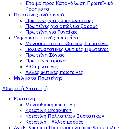
Έτοιμα προς Κατανάλωση Πρωτεϊνικά
Ροφήματα
Πρωτεΐνες ανά σκοπό
Πρωτεΐνη για μυϊκή ανάπτυξη
Πρωτεΐνες για απώλεια βάρους
Πρωτεΐνη για Γυναίκες
Vegan και φυτικές πρωτεΐνες
Μονοσυστατικές Φυτικές Πρωτεΐνες
Πολυσυστατικές Φυτικές Πρωτεΐνες
Πρωτεΐνη Σόγιας
Πρωτεΐνες αρακά
ΒIO πρωτεΐνες
Άλλες φυτικές πρωτεΐνες
Μείγματα Πρωτεΐνης
Αθλητική Διατροφή
Κρεατίνη
Μονοϋδρική κρεατίνη
Κρεατίνη Creapure®
Κρεατίνη Πολλαπλών Συστατικών
Κρεατίνη - Άλλες μορφές
Αναβολικά και Προ-προπονητικές Φόρμουλες