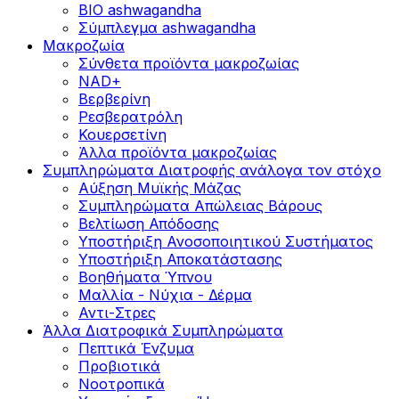
BIO ashwagandha
Σύμπλεγμα ashwagandha
Μακροζωία
Σύνθετα προϊόντα μακροζωίας
NAD+
Βερβερίνη
Ρεσβερατρόλη
Κουερσετίνη
Άλλα προϊόντα μακροζωίας
Συμπληρώματα Διατροφής ανάλογα τον στόχο
Αύξηση Μυϊκής Μάζας
Συμπληρώματα Aπώλειας Βάρους
Βελτίωση Απόδοσης
Υποστήριξη Ανοσοποιητικού Συστήματος
Yποστήριξη Αποκατάστασης
Βοηθήματα Ύπνου
Μαλλία - Νύχια - Δέρμα
Αντι-Στρες
Άλλα Διατροφικά Συμπληρώματα
Πεπτικά Ένζυμα
Προβιοτικά
Νοοτροπικά