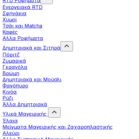
RTD Ροφήματα
Ενεργειακά RTD
Σφηνάκια
Χυμοί
Τσάι και Matcha
Καφές
Αλλα Ροφήματα
Δημητριακά και Σιτηρά
Πόριτζ
Ζυμαρικά
Γκρανόλα
Βρώμη
Δημητριακά και Μούσλι
Φαγόπυρο
Κινόα
Ρύζι
Άλλα Δημητριακά
Υλικά Μαγειρικής
Έλαια
Μείγματα Μαγειρικής και Ζαχαροπλαστικής
Αλεύρι