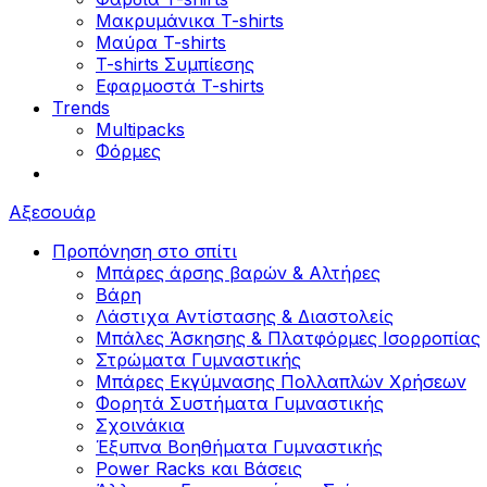
Μακρυμάνικα T-shirts
Μαύρα T-shirts
T-shirts Συμπίεσης
Εφαρμοστά T-shirts
Trends
Multipacks
Φόρμες
Αξεσουάρ
Προπόνηση στο σπίτι
Μπάρες άρσης βαρών & Αλτήρες
Βάρη
Λάστιχα Αντίστασης & Διαστολείς
Μπάλες Άσκησης & Πλατφόρμες Ισορροπίας
Στρώματα Γυμναστικής
Μπάρες Εκγύμνασης Πολλαπλών Χρήσεων
Φορητά Συστήματα Γυμναστικής
Σχοινάκια
Έξυπνα Βοηθήματα Γυμναστικής
Power Racks και Βάσεις