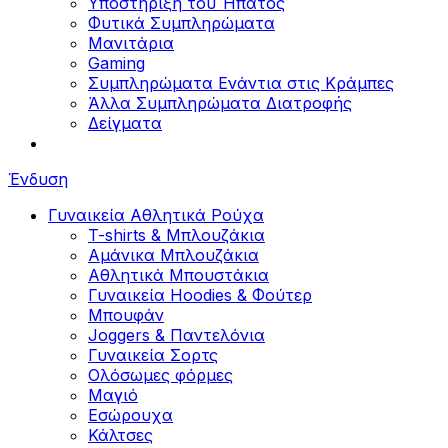
Υποστήριξη του Ήπατος
Φυτικά Συμπληρώματα
Μανιτάρια
Gaming
Συμπληρώματα Ενάντια στις Κράμπες
Άλλα Συμπληρώματα Διατροφής
Δείγματα
Ένδυση
Γυναικεία Αθλητικά Ρούχα
T-shirts & Μπλουζάκια
Αμάνικα Μπλουζάκια
Aθλητικά Μπουστάκια
Γυναικεία Hoodies & Φούτερ
Μπουφάν
Joggers & Παντελόνια
Γυναικεία Σορτς
Ολόσωμες φόρμες
Μαγιό
Εσώρουχα
Κάλτσες