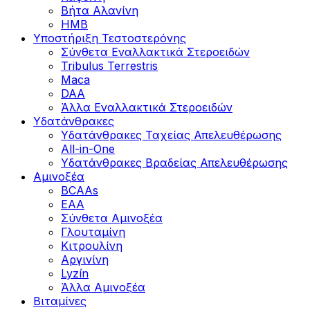
Βήτα Αλανίνη
HMB
Υποστήριξη Τεστοστερόνης
Σύνθετα Εναλλακτικά Στεροειδών
Tribulus Terrestris
Maca
DAA
Άλλα Εναλλακτικά Στεροειδών
Υδατάνθρακες
Υδατάνθρακες Ταχείας Απελευθέρωσης
All-in-One
Υδατάνθρακες Βραδείας Απελευθέρωσης
Αμινοξέα
BCAAs
EAA
Σύνθετα Αμινοξέα
Γλουταμίνη
Κιτρουλίνη
Αργινίνη
Lyzín
Άλλα Αμινοξέα
Βιταμίνες