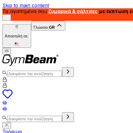
Skip to main content
Τα αγαπημένα σου
ζυμαρικά & σάλτσες
με έκπτωση 
Γλώσσα:
GR
Αποστολή σε:
Τρόφιμα