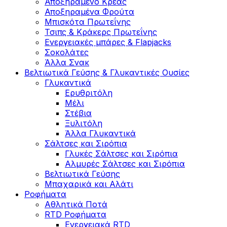
Αποξηραμένο Κρέας
Αποξηραμένα Φρούτα
Μπισκότα Πρωτεΐνης
Τσιπς & Kράκερς Πρωτεΐνης
Ενεργειακές μπάρες & Flapjacks
Σοκολάτες
Άλλα Σνακ
Βελτιωτικά Γεύσης & Γλυκαντικές Ουσίες
Γλυκαντικά
Ερυθριτόλη
Μέλι
Στέβια
Ξυλιτόλη
Άλλα Γλυκαντικά
Σάλτσες και Σιρόπια
Γλυκές Σάλτσες και Σιρόπια
Αλμυρές Σάλτσες και Σιρόπια
Bελτιωτικά Γεύσης
Μπαχαρικά και Αλάτι
Ροφήματα
Αθλητικά Ποτά
RTD Ροφήματα
Ενεργειακά RTD