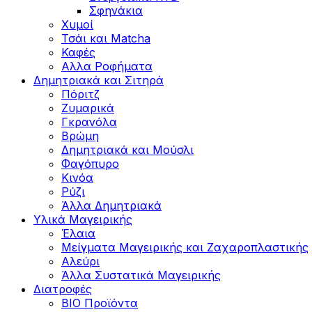
Σφηνάκια
Χυμοί
Τσάι και Matcha
Καφές
Αλλα Ροφήματα
Δημητριακά και Σιτηρά
Πόριτζ
Ζυμαρικά
Γκρανόλα
Βρώμη
Δημητριακά και Μούσλι
Φαγόπυρο
Κινόα
Ρύζι
Άλλα Δημητριακά
Υλικά Μαγειρικής
Έλαια
Μείγματα Μαγειρικής και Ζαχαροπλαστικής
Αλεύρι
Άλλα Συστατικά Μαγειρικής
Διατροφές
BIO Προϊόντα