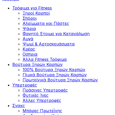
Τρόφιμα για Fitness
Ξηροί Καρποί
Σπόροι
Αλείμματα και Πάστες
Ψάρια
Φαγητό Έτοιμο για Κατανάλωση
Αυγά
Ψωμί & Αρτοσκευάσματα
Κρέας
Οσπρια
Άλλα Fitness Τρόφιμα
Βούτυρα Ξηρών Καρπών
100% Βούτυρα Ξηρών Καρπών
Γλυκά Βούτυρα Ξηρών Καρπών
Πρωτεϊνικά Βούτυρα Ξηρών Καρπών
Υπερτροφές
Πράσινες Υπερτροφές
Φυτικές Ίνες
Άλλες Υπερτροφές
Σνακς
Μπάρες Πρωτεΐνης