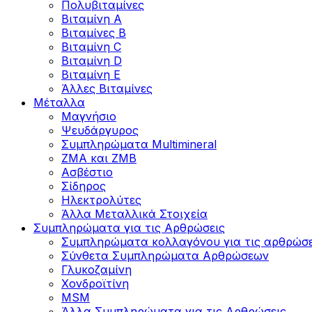
Πολυβιταμίνες
Βιταμίνη Α
Βιταμίνες Β
Βιταμίνη C
Βιταμίνη D
Βιταμίνη Ε
Άλλες Βιταμίνες
Μέταλλα
Μαγνήσιο
Ψευδάργυρος
Συμπληρώματα Multimineral
ZMA και ZMB
Ασβέστιο
Σίδηρος
Ηλεκτρολύτες
Άλλα Mεταλλικά Στοιχεία
Συμπληρώματα για τις Αρθρώσεις
Συμπληρώματα κολλαγόνου για τις αρθρώσε
Σύνθετα Συμπληρώματα Αρθρώσεων
Γλυκοζαμίνη
Χονδροϊτίνη
MSM
Άλλα Συμπληρώματα για τις Αρθρώσεις