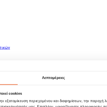
τικών
Λεπτομέρειες
οιεί cookies
ματα
την εξατομίκευση περιεχομένου και διαφημίσεων, την παροχή 
 επισκεψιμότητάς μας. Επιπλέον, μοιραζόμαστε πληροφορίες π