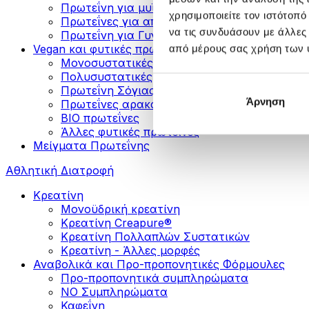
Πρωτεΐνη για μυϊκή ανάπτυξη
χρησιμοποιείτε τον ιστότοπ
Πρωτεΐνες για απώλεια βάρους
να τις συνδυάσουν με άλλες
Πρωτεΐνη για Γυναίκες
Vegan και φυτικές πρωτεΐνες
από μέρους σας χρήση των 
Μονοσυστατικές Φυτικές Πρωτεΐνες
Πολυσυστατικές Φυτικές Πρωτεΐνες
Πρωτεΐνη Σόγιας
Άρνηση
Πρωτεΐνες αρακά
ΒIO πρωτεΐνες
Άλλες φυτικές πρωτεΐνες
Μείγματα Πρωτεΐνης
Αθλητική Διατροφή
Κρεατίνη
Μονοϋδρική κρεατίνη
Κρεατίνη Creapure®
Κρεατίνη Πολλαπλών Συστατικών
Κρεατίνη - Άλλες μορφές
Αναβολικά και Προ-προπονητικές Φόρμουλες
Προ-προπονητικά συμπληρώματα
ΝΟ Συμπληρώματα
Καφεΐνη