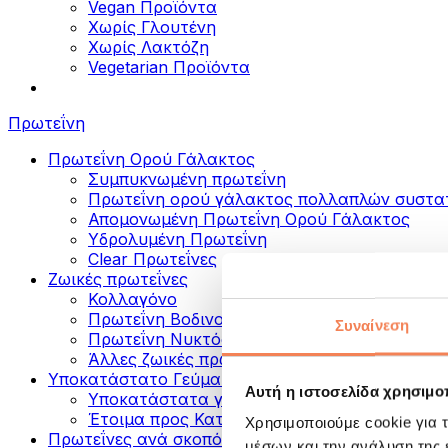
Vegan Προϊόντα
Χωρίς Γλουτένη
Χωρίς Λακτόζη
Vegetarian Προϊόντα
Πρωτεΐνη
Πρωτεΐνη Ορού Γάλακτος
Συμπυκνωμένη πρωτεΐνη
Πρωτεΐνη ορού γάλακτος πολλαπλών συστα
Απομονωμένη Πρωτεΐνη Ορού Γάλακτος
Υδρολυμένη Πρωτεΐνη
Clear Πρωτεΐνες
Ζωικές πρωτεΐνες
Κολλαγόνο
Πρωτεΐνη Βοδινού
Συναίνεση
Πρωτεΐνη Νυκτός
Άλλες ζωικές πρωτεΐνες
Υποκατάστατο Γεύματος
Αυτή η ιστοσελίδα χρησιμοπ
Υποκατάστατα γεύματος σε σκόνη
Έτοιμα προς Κατανάλωση Πρωτεϊνικά Ροφή
Χρησιμοποιούμε cookie για 
Πρωτεΐνες ανά σκοπό
μέσων και την ανάλυση της