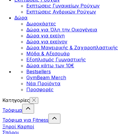
Εκπτώσεις Γυναικείων Ρούχων
Εκπτώσεις Aνδρικών Ρούχων
Δώρα
Δωροκάρτες
Δώρα για Όλη την Οικογένεια
Δώρα για εκείνη
Δώρα για εκείνον
Δώρα Μαγειρικής & Ζαχαροπλαστικής
Μόδα & Αξεσουάρ
Εξοπλισμός Γυμναστικής
Δώρα κάτω των 10€
Bestsellers
GymBeam Merch
Νέα Προϊόντα
Προσφορές
Κατηγορίες
Τρόφιμα
Τρόφιμα για Fitness
Ξηροί Καρποί
Σπόροι