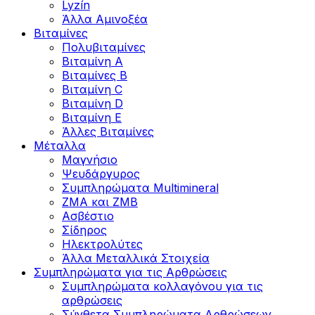
Lyzín
Άλλα Αμινοξέα
Βιταμίνες
Πολυβιταμίνες
Βιταμίνη Α
Βιταμίνες Β
Βιταμίνη C
Βιταμίνη D
Βιταμίνη Ε
Άλλες Βιταμίνες
Μέταλλα
Μαγνήσιο
Ψευδάργυρος
Συμπληρώματα Multimineral
ZMA και ZMB
Ασβέστιο
Σίδηρος
Ηλεκτρολύτες
Άλλα Mεταλλικά Στοιχεία
Συμπληρώματα για τις Αρθρώσεις
Συμπληρώματα κολλαγόνου για τις
αρθρώσεις
Σύνθετα Συμπληρώματα Αρθρώσεων