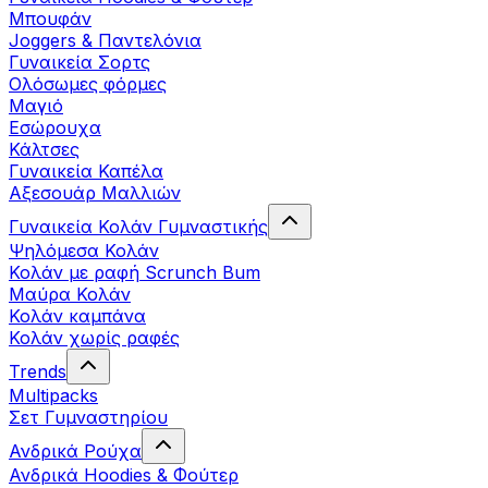
Μπουφάν
Joggers & Παντελόνια
Γυναικεία Σορτς
Ολόσωμες φόρμες
Μαγιό
Εσώρουχα
Κάλτσες
Γυναικεία Καπέλα
Αξεσουάρ Μαλλιών
Γυναικεία Κολάν Γυμναστικής
Ψηλόμεσα Κολάν
Κολάν με ραφή Scrunch Bum
Μαύρα Κολάν
Κολάν καμπάνα
Κολάν χωρίς ραφές
Trends
Multipacks
Σετ Γυμναστηρίου
Ανδρικά Ρούχα
Ανδρικά Hoodies & Φούτερ