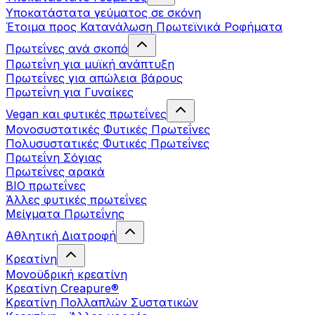
Υποκατάστατα γεύματος σε σκόνη
Έτοιμα προς Κατανάλωση Πρωτεϊνικά Ροφήματα
Πρωτεΐνες ανά σκοπό
Πρωτεΐνη για μυϊκή ανάπτυξη
Πρωτεΐνες για απώλεια βάρους
Πρωτεΐνη για Γυναίκες
Vegan και φυτικές πρωτεΐνες
Μονοσυστατικές Φυτικές Πρωτεΐνες
Πολυσυστατικές Φυτικές Πρωτεΐνες
Πρωτεΐνη Σόγιας
Πρωτεΐνες αρακά
ΒIO πρωτεΐνες
Άλλες φυτικές πρωτεΐνες
Μείγματα Πρωτεΐνης
Αθλητική Διατροφή
Κρεατίνη
Μονοϋδρική κρεατίνη
Κρεατίνη Creapure®
Κρεατίνη Πολλαπλών Συστατικών