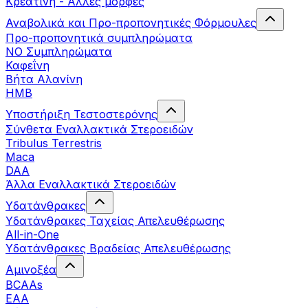
Κρεατίνη - Άλλες μορφές
Αναβολικά και Προ-προπονητικές Φόρμουλες
Προ-προπονητικά συμπληρώματα
ΝΟ Συμπληρώματα
Καφεΐνη
Βήτα Αλανίνη
HMB
Υποστήριξη Τεστοστερόνης
Σύνθετα Εναλλακτικά Στεροειδών
Tribulus Terrestris
Maca
DAA
Άλλα Εναλλακτικά Στεροειδών
Υδατάνθρακες
Υδατάνθρακες Ταχείας Απελευθέρωσης
All-in-One
Υδατάνθρακες Βραδείας Απελευθέρωσης
Αμινοξέα
BCAAs
EAA