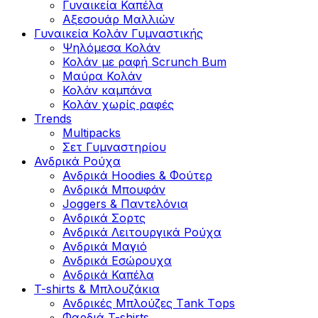
Γυναικεία Καπέλα
Αξεσουάρ Μαλλιών
Γυναικεία Κολάν Γυμναστικής
Ψηλόμεσα Κολάν
Κολάν με ραφή Scrunch Bum
Μαύρα Κολάν
Κολάν καμπάνα
Κολάν χωρίς ραφές
Trends
Multipacks
Σετ Γυμναστηρίου
Ανδρικά Ρούχα
Ανδρικά Hoodies & Φούτερ
Ανδρικά Μπουφάν
Joggers & Παντελόνια
Ανδρικά Σορτς
Ανδρικά Λειτουργικά Ρούχα
Ανδρικά Μαγιό
Ανδρικά Εσώρουχα
Ανδρικά Καπέλα
T-shirts & Μπλουζάκια
Ανδρικές Mπλούζες Τank Τops
Φαρδιά T-shirts