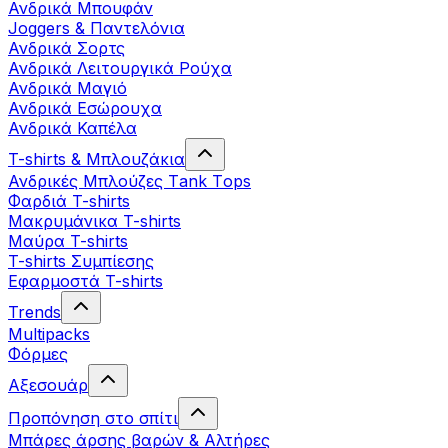
Ανδρικά Μπουφάν
Joggers & Παντελόνια
Ανδρικά Σορτς
Ανδρικά Λειτουργικά Ρούχα
Ανδρικά Μαγιό
Ανδρικά Εσώρουχα
Ανδρικά Καπέλα
T-shirts & Μπλουζάκια
Ανδρικές Mπλούζες Τank Τops
Φαρδιά T-shirts
Μακρυμάνικα T-shirts
Μαύρα T-shirts
T-shirts Συμπίεσης
Εφαρμοστά T-shirts
Trends
Multipacks
Φόρμες
Αξεσουάρ
Προπόνηση στο σπίτι
Μπάρες άρσης βαρών & Αλτήρες