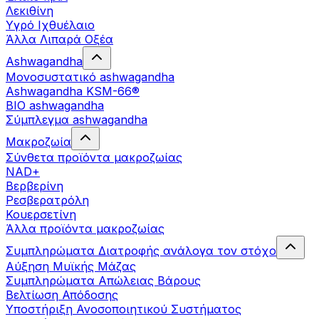
Λεκιθίνη
Υγρό Ιχθυέλαιο
Άλλα Λιπαρά Οξέα
Ashwagandha
Μονοσυστατικό ashwagandha
Ashwagandha KSM-66®
BIO ashwagandha
Σύμπλεγμα ashwagandha
Μακροζωία
Σύνθετα προϊόντα μακροζωίας
NAD+
Βερβερίνη
Ρεσβερατρόλη
Κουερσετίνη
Άλλα προϊόντα μακροζωίας
Συμπληρώματα Διατροφής ανάλογα τον στόχο
Αύξηση Μυϊκής Μάζας
Συμπληρώματα Aπώλειας Βάρους
Βελτίωση Απόδοσης
Υποστήριξη Ανοσοποιητικού Συστήματος