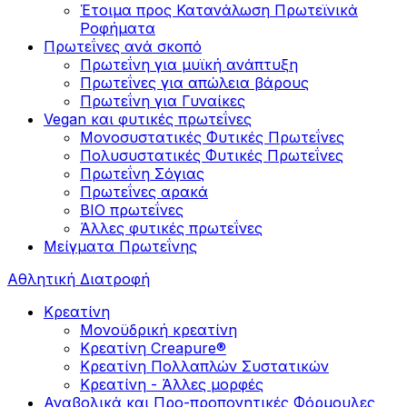
Έτοιμα προς Κατανάλωση Πρωτεϊνικά
Ροφήματα
Πρωτεΐνες ανά σκοπό
Πρωτεΐνη για μυϊκή ανάπτυξη
Πρωτεΐνες για απώλεια βάρους
Πρωτεΐνη για Γυναίκες
Vegan και φυτικές πρωτεΐνες
Μονοσυστατικές Φυτικές Πρωτεΐνες
Πολυσυστατικές Φυτικές Πρωτεΐνες
Πρωτεΐνη Σόγιας
Πρωτεΐνες αρακά
ΒIO πρωτεΐνες
Άλλες φυτικές πρωτεΐνες
Μείγματα Πρωτεΐνης
Αθλητική Διατροφή
Κρεατίνη
Μονοϋδρική κρεατίνη
Κρεατίνη Creapure®
Κρεατίνη Πολλαπλών Συστατικών
Κρεατίνη - Άλλες μορφές
Αναβολικά και Προ-προπονητικές Φόρμουλες