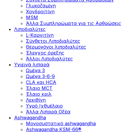
Γλυκοζαμίνη
Χονδροϊτίνη
MSM
Άλλα Συμπληρώματα για τις Αρθρώσεις
Λιποδιαλύτες
L-Kαρνιτίνη
Σύνθετοι Λιποδιαλύτες
Θερμογόνοι λιποδιαλύτες
Έλεγχος όρεξης
Άλλοι Λιποδιαλύτες
Υγιεινά λιπαρά
Ωμέγα 3
Ωμέγα 3-6-9
CLA και HCA
Έλαιο MCT
Έλαιο κριλ
Λεκιθίνη
Υγρό Ιχθυέλαιο
Άλλα Λιπαρά Οξέα
Ashwagandha
Μονοσυστατικό ashwagandha
Ashwagandha KSM-66®