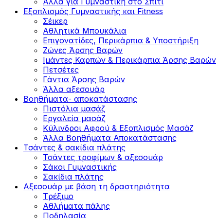
Άλλα για Γυμναστική στο Σπίτι
Εξοπλισμός Γυμναστικής και Fitness
Σέικερ
Αθλητικά Μπουκάλια
Επιγονατίδες, Περικάρπια & Υποστήριξη
Ζώνες Άρσης Βαρών
Ιμάντες Καρπών & Περικάρπια Άρσης Βαρών
Πετσέτες
Γάντια Άρσης Βαρών
Άλλα αξεσουάρ
Βοηθήματα- αποκατάστασης
Πιστόλια μασάζ
Εργαλεία μασάζ
Κύλινδροι Αφρού & Εξοπλισμός Μασάζ
Άλλα Βοηθήματα Αποκατάστασης
Τσάντες & σακίδια πλάτης
Τσάντες τροφίμων & αξεσουάρ
Σάκοι Γυμναστικής
Σακίδια πλάτης
Αξεσουάρ με βάση τη δραστηριότητα
Tρέξιμο
Αθλήματα πάλης
Ποδηλασία