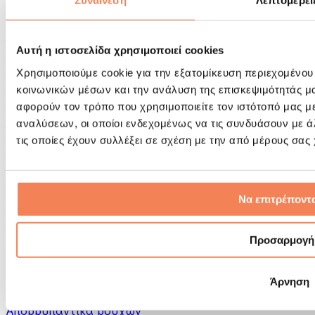
Συναίνεση
Λεπτομέρει
Εργαλεία μασάζ
Κύλινδροι Αφρού & Εξοπλισμός Μασάζ
Άλλα Βοηθήματα Αποκατάστασης
Αυτή η ιστοσελίδα χρησιμοποιεί cookies
Τσάντες & σακίδια πλάτης
Τσάντες τροφίμων & αξεσουάρ
Χρησιμοποιούμε cookie για την εξατομίκευση περιεχομένου
Σάκοι Γυμναστικής
κοινωνικών μέσων και την ανάλυση της επισκεψιμότητάς μ
Σακίδια πλάτης
αφορούν τον τρόπο που χρησιμοποιείτε τον ιστότοπό μας μ
Αξεσουάρ με βάση τη δραστηριότητα
αναλύσεων, οι οποίοι ενδεχομένως να τις συνδυάσουν με 
Tρέξιμο
τις οποίες έχουν συλλέξει σε σχέση με την από μέρους σας
Αθλήματα πάλης
Ποδηλασία
Γιόγκα & Πιλάτες
Κρυοθεραπεία
Να επιτρέποντα
Κολύμβηση
Πεζοπορία
Προσαρμογή
Biohacking
Θεραπεία με Κόκκινο Φως
Φίλτρα και Δοχεία Νερού
Άρνηση
Βιώσιμο Σπίτι
Απορρυπαντικά ρούχων