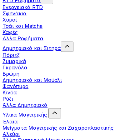
RTD Ροφήματα
Ενεργειακά RTD
Σφηνάκια
Χυμοί
Τσάι και Matcha
Καφές
Αλλα Ροφήματα
Δημητριακά και Σιτηρά
Πόριτζ
Ζυμαρικά
Γκρανόλα
Βρώμη
Δημητριακά και Μούσλι
Φαγόπυρο
Κινόα
Ρύζι
Άλλα Δημητριακά
Υλικά Μαγειρικής
Έλαια
Μείγματα Μαγειρικής και Ζαχαροπλαστικής
Αλεύρι