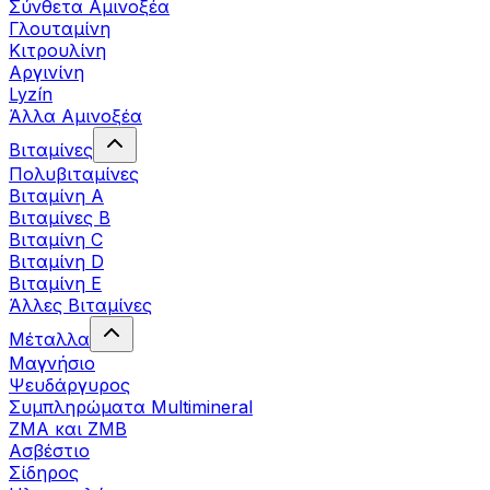
Σύνθετα Αμινοξέα
Γλουταμίνη
Κιτρουλίνη
Αργινίνη
Lyzín
Άλλα Αμινοξέα
Βιταμίνες
Πολυβιταμίνες
Βιταμίνη Α
Βιταμίνες Β
Βιταμίνη C
Βιταμίνη D
Βιταμίνη Ε
Άλλες Βιταμίνες
Μέταλλα
Μαγνήσιο
Ψευδάργυρος
Συμπληρώματα Multimineral
ZMA και ZMB
Ασβέστιο
Σίδηρος