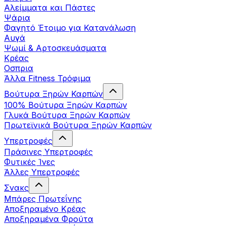
Αλείμματα και Πάστες
Ψάρια
Φαγητό Έτοιμο για Κατανάλωση
Αυγά
Ψωμί & Αρτοσκευάσματα
Κρέας
Οσπρια
Άλλα Fitness Τρόφιμα
Βούτυρα Ξηρών Καρπών
100% Βούτυρα Ξηρών Καρπών
Γλυκά Βούτυρα Ξηρών Καρπών
Πρωτεϊνικά Βούτυρα Ξηρών Καρπών
Υπερτροφές
Πράσινες Υπερτροφές
Φυτικές Ίνες
Άλλες Υπερτροφές
Σνακς
Μπάρες Πρωτεΐνης
Αποξηραμένο Κρέας
Αποξηραμένα Φρούτα