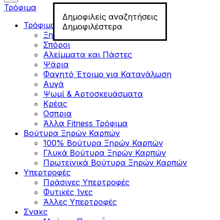
Τρόφιμα
Δημοφιλείς αναζητήσεις
Τρόφιμα για Fitness
Δημοφιλέστερα
Ξηροί Καρποί
Σπόροι
Αλείμματα και Πάστες
Ψάρια
Φαγητό Έτοιμο για Κατανάλωση
Αυγά
Ψωμί & Αρτοσκευάσματα
Κρέας
Οσπρια
Άλλα Fitness Τρόφιμα
Βούτυρα Ξηρών Καρπών
100% Βούτυρα Ξηρών Καρπών
Γλυκά Βούτυρα Ξηρών Καρπών
Πρωτεϊνικά Βούτυρα Ξηρών Καρπών
Υπερτροφές
Πράσινες Υπερτροφές
Φυτικές Ίνες
Άλλες Υπερτροφές
Σνακς