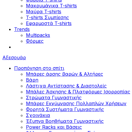
Μακρυμάνικα T-shirts
Μαύρα T-shirts
T-shirts Συμπίεσης
Εφαρμοστά T-shirts
Trends
Multipacks
Φόρμες
Αξεσουάρ
Προπόνηση στο σπίτι
Μπάρες άρσης βαρών & Αλτήρες
Βάρη
Λάστιχα Αντίστασης & Διαστολείς
Μπάλες Άσκησης & Πλατφόρμες Ισορροπίας
Στρώματα Γυμναστικής
Μπάρες Εκγύμνασης Πολλαπλών Χρήσεων
Φορητά Συστήματα Γυμναστικής
Σχοινάκια
Έξυπνα Βοηθήματα Γυμναστικής
Power Racks και Βάσεις