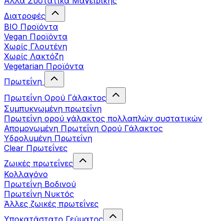
Άλλα Συστατικά Μαγειρικής
Διατροφές
BIO Προϊόντα
Vegan Προϊόντα
Χωρίς Γλουτένη
Χωρίς Λακτόζη
Vegetarian Προϊόντα
Πρωτεΐνη
Πρωτεΐνη Ορού Γάλακτος
Συμπυκνωμένη πρωτεΐνη
Πρωτεΐνη ορού γάλακτος πολλαπλών συστατικών
Απομονωμένη Πρωτεΐνη Ορού Γάλακτος
Υδρολυμένη Πρωτεΐνη
Clear Πρωτεΐνες
Ζωικές πρωτεΐνες
Κολλαγόνο
Πρωτεΐνη Βοδινού
Πρωτεΐνη Νυκτός
Άλλες ζωικές πρωτεΐνες
Υποκατάστατο Γεύματος