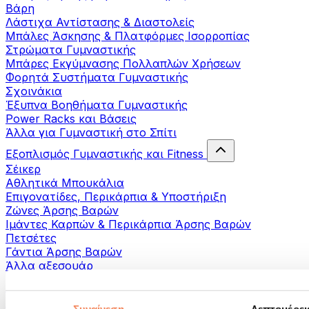
Βάρη
Λάστιχα Αντίστασης & Διαστολείς
Μπάλες Άσκησης & Πλατφόρμες Ισορροπίας
Στρώματα Γυμναστικής
Μπάρες Εκγύμνασης Πολλαπλών Χρήσεων
Φορητά Συστήματα Γυμναστικής
Σχοινάκια
Έξυπνα Βοηθήματα Γυμναστικής
Power Racks και Βάσεις
Άλλα για Γυμναστική στο Σπίτι
Εξοπλισμός Γυμναστικής και Fitness
Σέικερ
Αθλητικά Μπουκάλια
Επιγονατίδες, Περικάρπια & Υποστήριξη
Ζώνες Άρσης Βαρών
Ιμάντες Καρπών & Περικάρπια Άρσης Βαρών
Πετσέτες
Γάντια Άρσης Βαρών
Άλλα αξεσουάρ
Βοηθήματα- αποκατάστασης
Πιστόλια μασάζ