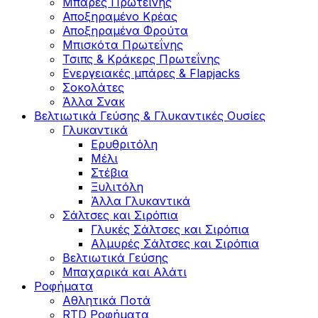
Μπάρες Πρωτεΐνης
Αποξηραμένο Κρέας
Αποξηραμένα Φρούτα
Μπισκότα Πρωτεΐνης
Τσιπς & Kράκερς Πρωτεΐνης
Ενεργειακές μπάρες & Flapjacks
Σοκολάτες
Άλλα Σνακ
Βελτιωτικά Γεύσης & Γλυκαντικές Ουσίες
Γλυκαντικά
Ερυθριτόλη
Μέλι
Στέβια
Ξυλιτόλη
Άλλα Γλυκαντικά
Σάλτσες και Σιρόπια
Γλυκές Σάλτσες και Σιρόπια
Αλμυρές Σάλτσες και Σιρόπια
Bελτιωτικά Γεύσης
Μπαχαρικά και Αλάτι
Ροφήματα
Αθλητικά Ποτά
RTD Ροφήματα