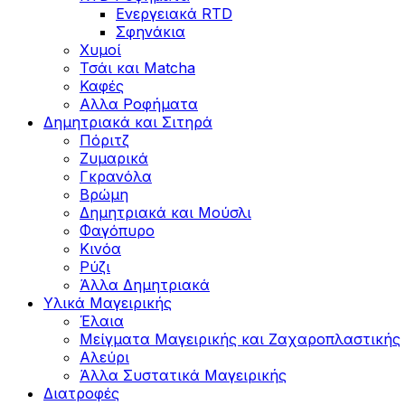
Ενεργειακά RTD
Σφηνάκια
Χυμοί
Τσάι και Matcha
Καφές
Αλλα Ροφήματα
Δημητριακά και Σιτηρά
Πόριτζ
Ζυμαρικά
Γκρανόλα
Βρώμη
Δημητριακά και Μούσλι
Φαγόπυρο
Κινόα
Ρύζι
Άλλα Δημητριακά
Υλικά Μαγειρικής
Έλαια
Μείγματα Μαγειρικής και Ζαχαροπλαστικής
Αλεύρι
Άλλα Συστατικά Μαγειρικής
Διατροφές