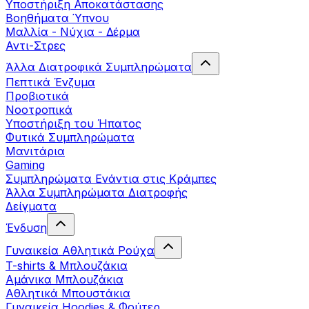
Yποστήριξη Αποκατάστασης
Βοηθήματα Ύπνου
Μαλλία - Νύχια - Δέρμα
Αντι-Στρες
Άλλα Διατροφικά Συμπληρώματα
Πεπτικά Ένζυμα
Προβιοτικά
Νοοτροπικά
Υποστήριξη του Ήπατος
Φυτικά Συμπληρώματα
Μανιτάρια
Gaming
Συμπληρώματα Ενάντια στις Κράμπες
Άλλα Συμπληρώματα Διατροφής
Δείγματα
Ένδυση
Γυναικεία Αθλητικά Ρούχα
T-shirts & Μπλουζάκια
Αμάνικα Μπλουζάκια
Aθλητικά Μπουστάκια
Γυναικεία Hoodies & Φούτερ