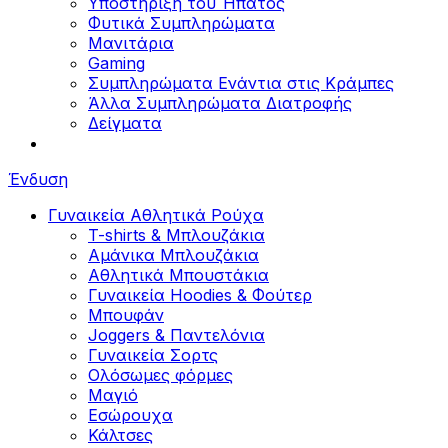
Υποστήριξη του Ήπατος
Φυτικά Συμπληρώματα
Μανιτάρια
Gaming
Συμπληρώματα Ενάντια στις Κράμπες
Άλλα Συμπληρώματα Διατροφής
Δείγματα
Ένδυση
Γυναικεία Αθλητικά Ρούχα
T-shirts & Μπλουζάκια
Αμάνικα Μπλουζάκια
Aθλητικά Μπουστάκια
Γυναικεία Hoodies & Φούτερ
Μπουφάν
Joggers & Παντελόνια
Γυναικεία Σορτς
Ολόσωμες φόρμες
Μαγιό
Εσώρουχα
Κάλτσες