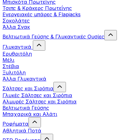
Μπισκότα Πρωτεΐνης
Τσιπς & Kράκερς Πρωτεΐνης
Ενεργειακές μπάρες & Flapjacks
Σοκολάτες
Άλλα Σνακ
Βελτιωτικά Γεύσης & Γλυκαντικές Ουσίες
Γλυκαντικά
Ερυθριτόλη
Μέλι
Στέβια
Ξυλιτόλη
Άλλα Γλυκαντικά
Σάλτσες και Σιρόπια
Γλυκές Σάλτσες και Σιρόπια
Αλμυρές Σάλτσες και Σιρόπια
Bελτιωτικά Γεύσης
Μπαχαρικά και Αλάτι
Ροφήματα
Αθλητικά Ποτά