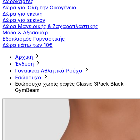
Δωροκάρτες
Δώρα για Όλη την Οικογένεια
Δώρα για εκείνη
Δώρα για εκείνον
Δώρα Μαγειρικής & Ζαχαροπλαστικής
Μόδα & Αξεσουάρ
Εξοπλισμός Γυμναστικής
Δώρα κάτω των 10€
Αρχική
Ένδυση
Γυναικεία Αθλητικά Ρούχα
Εσώρουχα
Εσώρουχο χωρίς ραφές Classic 3Pack Black -
GymBeam