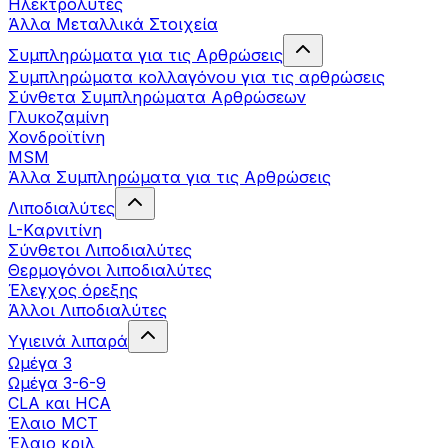
Ηλεκτρολύτες
Άλλα Mεταλλικά Στοιχεία
Συμπληρώματα για τις Αρθρώσεις
Συμπληρώματα κολλαγόνου για τις αρθρώσεις
Σύνθετα Συμπληρώματα Αρθρώσεων
Γλυκοζαμίνη
Χονδροϊτίνη
MSM
Άλλα Συμπληρώματα για τις Αρθρώσεις
Λιποδιαλύτες
L-Kαρνιτίνη
Σύνθετοι Λιποδιαλύτες
Θερμογόνοι λιποδιαλύτες
Έλεγχος όρεξης
Άλλοι Λιποδιαλύτες
Υγιεινά λιπαρά
Ωμέγα 3
Ωμέγα 3-6-9
CLA και HCA
Έλαιο MCT
Έλαιο κριλ