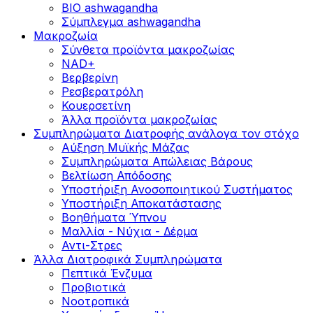
BIO ashwagandha
Σύμπλεγμα ashwagandha
Μακροζωία
Σύνθετα προϊόντα μακροζωίας
NAD+
Βερβερίνη
Ρεσβερατρόλη
Κουερσετίνη
Άλλα προϊόντα μακροζωίας
Συμπληρώματα Διατροφής ανάλογα τον στόχο
Αύξηση Μυϊκής Μάζας
Συμπληρώματα Aπώλειας Βάρους
Βελτίωση Απόδοσης
Υποστήριξη Ανοσοποιητικού Συστήματος
Yποστήριξη Αποκατάστασης
Βοηθήματα Ύπνου
Μαλλία - Νύχια - Δέρμα
Αντι-Στρες
Άλλα Διατροφικά Συμπληρώματα
Πεπτικά Ένζυμα
Προβιοτικά
Νοοτροπικά