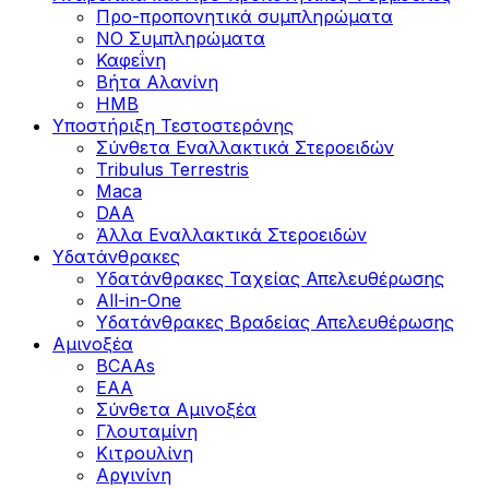
Προ-προπονητικά συμπληρώματα
ΝΟ Συμπληρώματα
Καφεΐνη
Βήτα Αλανίνη
HMB
Υποστήριξη Τεστοστερόνης
Σύνθετα Εναλλακτικά Στεροειδών
Tribulus Terrestris
Maca
DAA
Άλλα Εναλλακτικά Στεροειδών
Υδατάνθρακες
Υδατάνθρακες Ταχείας Απελευθέρωσης
All-in-One
Υδατάνθρακες Βραδείας Απελευθέρωσης
Αμινοξέα
BCAAs
EAA
Σύνθετα Αμινοξέα
Γλουταμίνη
Κιτρουλίνη
Αργινίνη