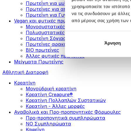
Πρωτεΐνη για μυϊκή ανάπτυξη
χρησιμοποιείτε τον ιστότοπ
Πρωτεΐνες για απώλεια βάρους
να τις συνδυάσουν με άλλες
Πρωτεΐνη για Γυναίκες
Vegan και φυτικές πρωτεΐνες
από μέρους σας χρήση των 
Μονοσυστατικές Φυτικές Πρωτεΐνες
Πολυσυστατικές Φυτικές Πρωτεΐνες
Πρωτεΐνη Σόγιας
Άρνηση
Πρωτεΐνες αρακά
ΒIO πρωτεΐνες
Άλλες φυτικές πρωτεΐνες
Μείγματα Πρωτεΐνης
Αθλητική Διατροφή
Κρεατίνη
Μονοϋδρική κρεατίνη
Κρεατίνη Creapure®
Κρεατίνη Πολλαπλών Συστατικών
Κρεατίνη - Άλλες μορφές
Αναβολικά και Προ-προπονητικές Φόρμουλες
Προ-προπονητικά συμπληρώματα
ΝΟ Συμπληρώματα
Καφεΐνη