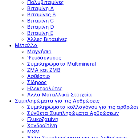
Πολυβιταμίνες
Βιταμίνη Α
Βιταμίνες Β
Βιταμίνη C
Βιταμίνη D
Βιταμίνη Ε
Άλλες Βιταμίνες
Μέταλλα
Μαγνήσιο
Ψευδάργυρος
Συμπληρώματα Multimineral
ZMA και ZMB
Ασβέστιο
Σίδηρος
Ηλεκτρολύτες
Άλλα Mεταλλικά Στοιχεία
Συμπληρώματα για τις Αρθρώσεις
Συμπληρώματα κολλαγόνου για τις αρθρώσε
Σύνθετα Συμπληρώματα Αρθρώσεων
Γλυκοζαμίνη
Χονδροϊτίνη
MSM
Άλλα Συμπληρώματα για τις Αρθρώσεις