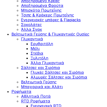
Αποξηραμένο Κρέας
Αποξηραμένα Φρούτα
Μπισκότα Πρωτεΐνης
Τσιπς & Kράκερς Πρωτεΐνης
Ενεργειακές μπάρες & Flapjacks
Σοκολάτες
Άλλα Σνακ
Βελτιωτικά Γεύσης & Γλυκαντικές Ουσίες
Γλυκαντικά
Ερυθριτόλη
Μέλι
Στέβια
Ξυλιτόλη
Άλλα Γλυκαντικά
Σάλτσες και Σιρόπια
Γλυκές Σάλτσες και Σιρόπια
Αλμυρές Σάλτσες και Σιρόπια
Bελτιωτικά Γεύσης
Μπαχαρικά και Αλάτι
Ροφήματα
Αθλητικά Ποτά
RTD Ροφήματα
Ενεργειακά RTD