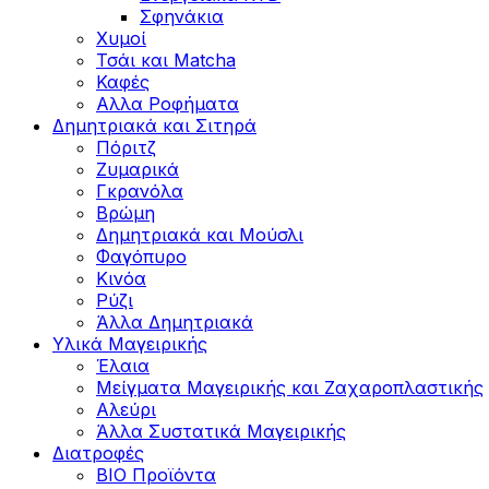
Σφηνάκια
Χυμοί
Τσάι και Matcha
Καφές
Αλλα Ροφήματα
Δημητριακά και Σιτηρά
Πόριτζ
Ζυμαρικά
Γκρανόλα
Βρώμη
Δημητριακά και Μούσλι
Φαγόπυρο
Κινόα
Ρύζι
Άλλα Δημητριακά
Υλικά Μαγειρικής
Έλαια
Μείγματα Μαγειρικής και Ζαχαροπλαστικής
Αλεύρι
Άλλα Συστατικά Μαγειρικής
Διατροφές
BIO Προϊόντα