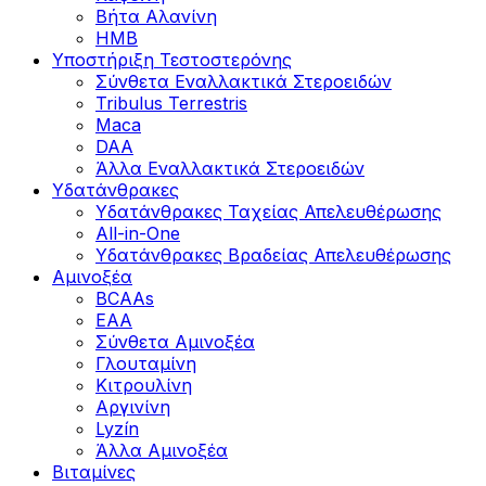
Βήτα Αλανίνη
HMB
Υποστήριξη Τεστοστερόνης
Σύνθετα Εναλλακτικά Στεροειδών
Tribulus Terrestris
Maca
DAA
Άλλα Εναλλακτικά Στεροειδών
Υδατάνθρακες
Υδατάνθρακες Ταχείας Απελευθέρωσης
All-in-One
Υδατάνθρακες Βραδείας Απελευθέρωσης
Αμινοξέα
BCAAs
EAA
Σύνθετα Αμινοξέα
Γλουταμίνη
Κιτρουλίνη
Αργινίνη
Lyzín
Άλλα Αμινοξέα
Βιταμίνες