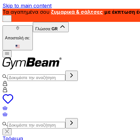
Skip to main content
Τα αγαπημένα σου
ζυμαρικά & σάλτσες
με έκπτωση 
Γλώσσα:
GR
Αποστολή σε:
Τρόφιμα