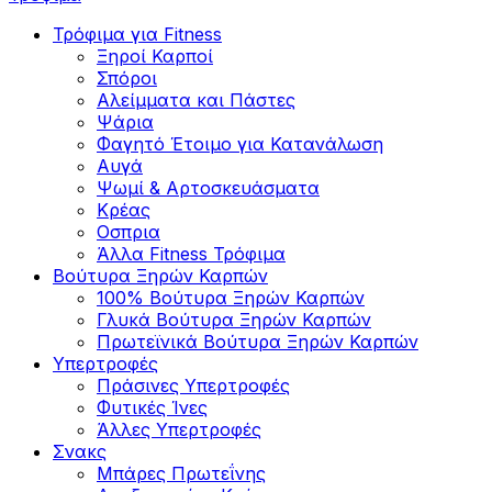
Τρόφιμα για Fitness
Ξηροί Καρποί
Σπόροι
Αλείμματα και Πάστες
Ψάρια
Φαγητό Έτοιμο για Κατανάλωση
Αυγά
Ψωμί & Αρτοσκευάσματα
Κρέας
Οσπρια
Άλλα Fitness Τρόφιμα
Βούτυρα Ξηρών Καρπών
100% Βούτυρα Ξηρών Καρπών
Γλυκά Βούτυρα Ξηρών Καρπών
Πρωτεϊνικά Βούτυρα Ξηρών Καρπών
Υπερτροφές
Πράσινες Υπερτροφές
Φυτικές Ίνες
Άλλες Υπερτροφές
Σνακς
Μπάρες Πρωτεΐνης