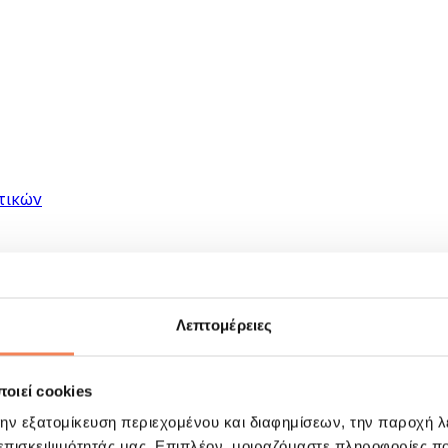
τικών
Λεπτομέρειες
οιεί cookies
ματα
την εξατομίκευση περιεχομένου και διαφημίσεων, την παροχή 
 επισκεψιμότητάς μας. Επιπλέον, μοιραζόμαστε πληροφορίες π