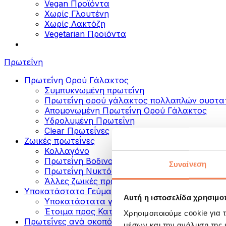
Vegan Προϊόντα
Χωρίς Γλουτένη
Χωρίς Λακτόζη
Vegetarian Προϊόντα
Πρωτεΐνη
Πρωτεΐνη Ορού Γάλακτος
Συμπυκνωμένη πρωτεΐνη
Πρωτεΐνη ορού γάλακτος πολλαπλών συστα
Απομονωμένη Πρωτεΐνη Ορού Γάλακτος
Υδρολυμένη Πρωτεΐνη
Clear Πρωτεΐνες
Ζωικές πρωτεΐνες
Κολλαγόνο
Πρωτεΐνη Βοδινού
Συναίνεση
Πρωτεΐνη Νυκτός
Άλλες ζωικές πρωτεΐνες
Υποκατάστατο Γεύματος
Αυτή η ιστοσελίδα χρησιμοπ
Υποκατάστατα γεύματος σε σκόνη
Έτοιμα προς Κατανάλωση Πρωτεϊνικά Ροφή
Χρησιμοποιούμε cookie για 
Πρωτεΐνες ανά σκοπό
μέσων και την ανάλυση της