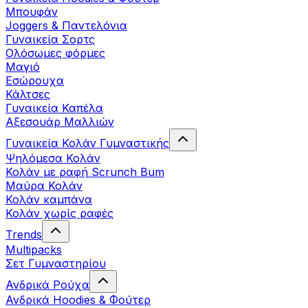
Μπουφάν
Joggers & Παντελόνια
Γυναικεία Σορτς
Ολόσωμες φόρμες
Μαγιό
Εσώρουχα
Κάλτσες
Γυναικεία Καπέλα
Αξεσουάρ Μαλλιών
Γυναικεία Κολάν Γυμναστικής
Ψηλόμεσα Κολάν
Κολάν με ραφή Scrunch Bum
Μαύρα Κολάν
Κολάν καμπάνα
Κολάν χωρίς ραφές
Trends
Multipacks
Σετ Γυμναστηρίου
Ανδρικά Ρούχα
Ανδρικά Hoodies & Φούτερ