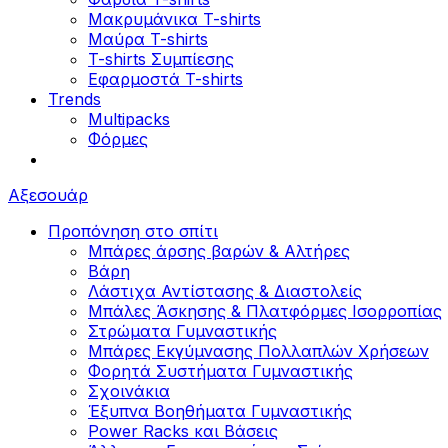
Μακρυμάνικα T-shirts
Μαύρα T-shirts
T-shirts Συμπίεσης
Εφαρμοστά T-shirts
Trends
Multipacks
Φόρμες
Αξεσουάρ
Προπόνηση στο σπίτι
Μπάρες άρσης βαρών & Αλτήρες
Βάρη
Λάστιχα Αντίστασης & Διαστολείς
Μπάλες Άσκησης & Πλατφόρμες Ισορροπίας
Στρώματα Γυμναστικής
Μπάρες Εκγύμνασης Πολλαπλών Χρήσεων
Φορητά Συστήματα Γυμναστικής
Σχοινάκια
Έξυπνα Βοηθήματα Γυμναστικής
Power Racks και Βάσεις