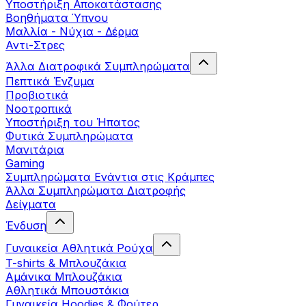
Yποστήριξη Αποκατάστασης
Βοηθήματα Ύπνου
Μαλλία - Νύχια - Δέρμα
Αντι-Στρες
Άλλα Διατροφικά Συμπληρώματα
Πεπτικά Ένζυμα
Προβιοτικά
Νοοτροπικά
Υποστήριξη του Ήπατος
Φυτικά Συμπληρώματα
Μανιτάρια
Gaming
Συμπληρώματα Ενάντια στις Κράμπες
Άλλα Συμπληρώματα Διατροφής
Δείγματα
Ένδυση
Γυναικεία Αθλητικά Ρούχα
T-shirts & Μπλουζάκια
Αμάνικα Μπλουζάκια
Aθλητικά Μπουστάκια
Γυναικεία Hoodies & Φούτερ