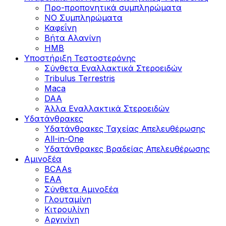
Προ-προπονητικά συμπληρώματα
ΝΟ Συμπληρώματα
Καφεΐνη
Βήτα Αλανίνη
HMB
Υποστήριξη Τεστοστερόνης
Σύνθετα Εναλλακτικά Στεροειδών
Tribulus Terrestris
Maca
DAA
Άλλα Εναλλακτικά Στεροειδών
Υδατάνθρακες
Υδατάνθρακες Ταχείας Απελευθέρωσης
All-in-One
Υδατάνθρακες Βραδείας Απελευθέρωσης
Αμινοξέα
BCAAs
EAA
Σύνθετα Αμινοξέα
Γλουταμίνη
Κιτρουλίνη
Αργινίνη