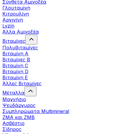
Σύνθετα Αμινοξέα
Γλουταμίνη
Κιτρουλίνη
Αργινίνη
Lyzín
Άλλα Αμινοξέα
Βιταμίνες
Πολυβιταμίνες
Βιταμίνη Α
Βιταμίνες Β
Βιταμίνη C
Βιταμίνη D
Βιταμίνη Ε
Άλλες Βιταμίνες
Μέταλλα
Μαγνήσιο
Ψευδάργυρος
Συμπληρώματα Multimineral
ZMA και ZMB
Ασβέστιο
Σίδηρος