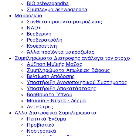
BIO ashwagandha
Σύμπλεγμα ashwagandha
Μακροζωία
Σύνθετα προϊόντα μακροζωίας
NAD+
Βερβερίνη
Ρεσβερατρόλη
Κουερσετίνη
Άλλα προϊόντα μακροζωίας
Συμπληρώματα Διατροφής ανάλογα τον στόχο
Αύξηση Μυϊκής Μάζας
Συμπληρώματα Aπώλειας Βάρους
Βελτίωση Απόδοσης
Υποστήριξη Ανοσοποιητικού Συστήματος
Yποστήριξη Αποκατάστασης
Βοηθήματα Ύπνου
Μαλλία - Νύχια - Δέρμα
Αντι-Στρες
Άλλα Διατροφικά Συμπληρώματα
Πεπτικά Ένζυμα
Προβιοτικά
Νοοτροπικά