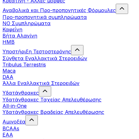
Κρεατίνη - Άλλες μορφές
Αναβολικά και Προ-προπονητικές Φόρμουλες
Προ-προπονητικά συμπληρώματα
ΝΟ Συμπληρώματα
Καφεΐνη
Βήτα Αλανίνη
HMB
Υποστήριξη Τεστοστερόνης
Σύνθετα Εναλλακτικά Στεροειδών
Tribulus Terrestris
Maca
DAA
Άλλα Εναλλακτικά Στεροειδών
Υδατάνθρακες
Υδατάνθρακες Ταχείας Απελευθέρωσης
All-in-One
Υδατάνθρακες Βραδείας Απελευθέρωσης
Αμινοξέα
BCAAs
EAA