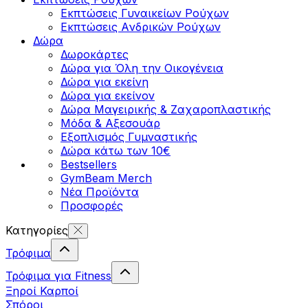
Εκπτώσεις Γυναικείων Ρούχων
Εκπτώσεις Aνδρικών Ρούχων
Δώρα
Δωροκάρτες
Δώρα για Όλη την Οικογένεια
Δώρα για εκείνη
Δώρα για εκείνον
Δώρα Μαγειρικής & Ζαχαροπλαστικής
Μόδα & Αξεσουάρ
Εξοπλισμός Γυμναστικής
Δώρα κάτω των 10€
Bestsellers
GymBeam Merch
Νέα Προϊόντα
Προσφορές
Κατηγορίες
Τρόφιμα
Τρόφιμα για Fitness
Ξηροί Καρποί
Σπόροι