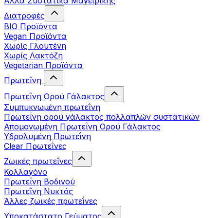
Άλλα Συστατικά Μαγειρικής
Διατροφές
BIO Προϊόντα
Vegan Προϊόντα
Χωρίς Γλουτένη
Χωρίς Λακτόζη
Vegetarian Προϊόντα
Πρωτεΐνη
Πρωτεΐνη Ορού Γάλακτος
Συμπυκνωμένη πρωτεΐνη
Πρωτεΐνη ορού γάλακτος πολλαπλών συστατικών
Απομονωμένη Πρωτεΐνη Ορού Γάλακτος
Υδρολυμένη Πρωτεΐνη
Clear Πρωτεΐνες
Ζωικές πρωτεΐνες
Κολλαγόνο
Πρωτεΐνη Βοδινού
Πρωτεΐνη Νυκτός
Άλλες ζωικές πρωτεΐνες
Υποκατάστατο Γεύματος