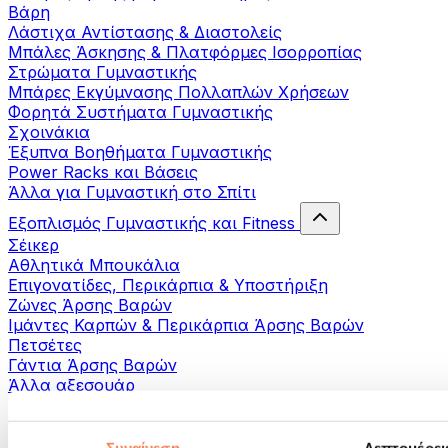
Βάρη
Λάστιχα Αντίστασης & Διαστολείς
Μπάλες Άσκησης & Πλατφόρμες Ισορροπίας
Στρώματα Γυμναστικής
Μπάρες Εκγύμνασης Πολλαπλών Χρήσεων
Φορητά Συστήματα Γυμναστικής
Σχοινάκια
Έξυπνα Βοηθήματα Γυμναστικής
Power Racks και Βάσεις
Άλλα για Γυμναστική στο Σπίτι
Εξοπλισμός Γυμναστικής και Fitness
Σέικερ
Αθλητικά Μπουκάλια
Επιγονατίδες, Περικάρπια & Υποστήριξη
Ζώνες Άρσης Βαρών
Ιμάντες Καρπών & Περικάρπια Άρσης Βαρών
Πετσέτες
Γάντια Άρσης Βαρών
Άλλα αξεσουάρ
Βοηθήματα- αποκατάστασης
Πιστόλια μασάζ