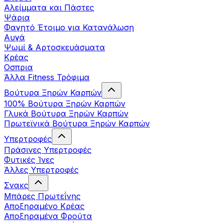
Αλείμματα και Πάστες
Ψάρια
Φαγητό Έτοιμο για Κατανάλωση
Αυγά
Ψωμί & Αρτοσκευάσματα
Κρέας
Οσπρια
Άλλα Fitness Τρόφιμα
Βούτυρα Ξηρών Καρπών
100% Βούτυρα Ξηρών Καρπών
Γλυκά Βούτυρα Ξηρών Καρπών
Πρωτεϊνικά Βούτυρα Ξηρών Καρπών
Υπερτροφές
Πράσινες Υπερτροφές
Φυτικές Ίνες
Άλλες Υπερτροφές
Σνακς
Μπάρες Πρωτεΐνης
Αποξηραμένο Κρέας
Αποξηραμένα Φρούτα