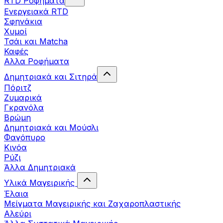
RTD Ροφήματα
Ενεργειακά RTD
Σφηνάκια
Χυμοί
Τσάι και Matcha
Καφές
Αλλα Ροφήματα
Δημητριακά και Σιτηρά
Πόριτζ
Ζυμαρικά
Γκρανόλα
Βρώμη
Δημητριακά και Μούσλι
Φαγόπυρο
Κινόα
Ρύζι
Άλλα Δημητριακά
Υλικά Μαγειρικής
Έλαια
Μείγματα Μαγειρικής και Ζαχαροπλαστικής
Αλεύρι