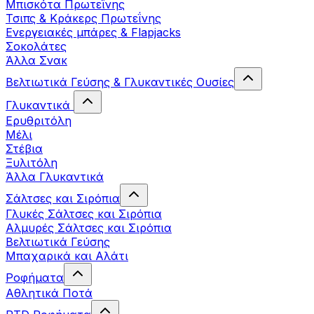
Μπισκότα Πρωτεΐνης
Τσιπς & Kράκερς Πρωτεΐνης
Ενεργειακές μπάρες & Flapjacks
Σοκολάτες
Άλλα Σνακ
Βελτιωτικά Γεύσης & Γλυκαντικές Ουσίες
Γλυκαντικά
Ερυθριτόλη
Μέλι
Στέβια
Ξυλιτόλη
Άλλα Γλυκαντικά
Σάλτσες και Σιρόπια
Γλυκές Σάλτσες και Σιρόπια
Αλμυρές Σάλτσες και Σιρόπια
Bελτιωτικά Γεύσης
Μπαχαρικά και Αλάτι
Ροφήματα
Αθλητικά Ποτά