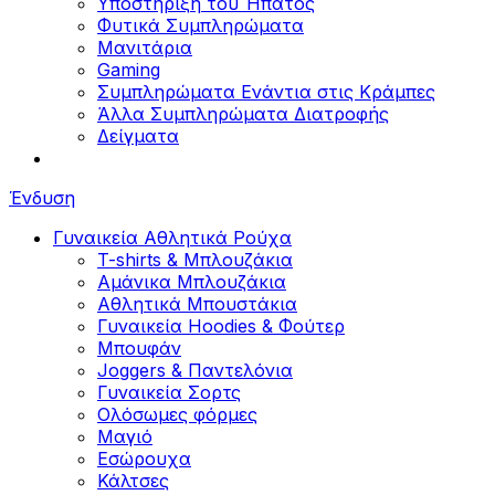
Υποστήριξη του Ήπατος
Φυτικά Συμπληρώματα
Μανιτάρια
Gaming
Συμπληρώματα Ενάντια στις Κράμπες
Άλλα Συμπληρώματα Διατροφής
Δείγματα
Ένδυση
Γυναικεία Αθλητικά Ρούχα
T-shirts & Μπλουζάκια
Αμάνικα Μπλουζάκια
Aθλητικά Μπουστάκια
Γυναικεία Hoodies & Φούτερ
Μπουφάν
Joggers & Παντελόνια
Γυναικεία Σορτς
Ολόσωμες φόρμες
Μαγιό
Εσώρουχα
Κάλτσες