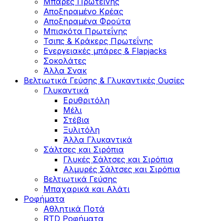
Μπάρες Πρωτεΐνης
Αποξηραμένο Κρέας
Αποξηραμένα Φρούτα
Μπισκότα Πρωτεΐνης
Τσιπς & Kράκερς Πρωτεΐνης
Ενεργειακές μπάρες & Flapjacks
Σοκολάτες
Άλλα Σνακ
Βελτιωτικά Γεύσης & Γλυκαντικές Ουσίες
Γλυκαντικά
Ερυθριτόλη
Μέλι
Στέβια
Ξυλιτόλη
Άλλα Γλυκαντικά
Σάλτσες και Σιρόπια
Γλυκές Σάλτσες και Σιρόπια
Αλμυρές Σάλτσες και Σιρόπια
Bελτιωτικά Γεύσης
Μπαχαρικά και Αλάτι
Ροφήματα
Αθλητικά Ποτά
RTD Ροφήματα