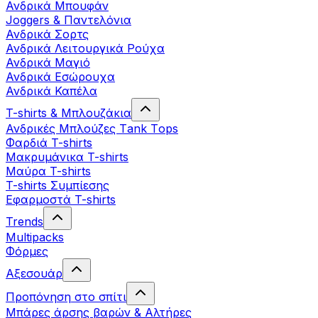
Ανδρικά Μπουφάν
Joggers & Παντελόνια
Ανδρικά Σορτς
Ανδρικά Λειτουργικά Ρούχα
Ανδρικά Μαγιό
Ανδρικά Εσώρουχα
Ανδρικά Καπέλα
T-shirts & Μπλουζάκια
Ανδρικές Mπλούζες Τank Τops
Φαρδιά T-shirts
Μακρυμάνικα T-shirts
Μαύρα T-shirts
T-shirts Συμπίεσης
Εφαρμοστά T-shirts
Trends
Multipacks
Φόρμες
Αξεσουάρ
Προπόνηση στο σπίτι
Μπάρες άρσης βαρών & Αλτήρες