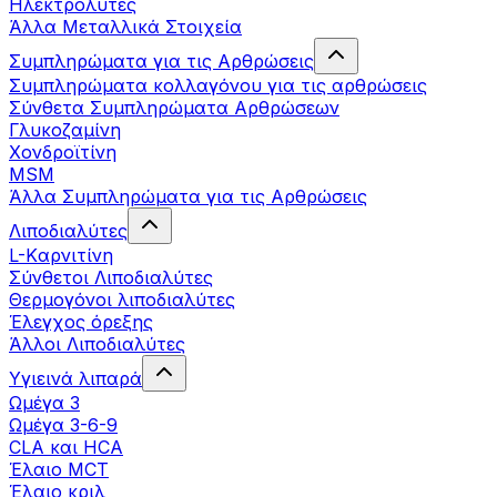
Ηλεκτρολύτες
Άλλα Mεταλλικά Στοιχεία
Συμπληρώματα για τις Αρθρώσεις
Συμπληρώματα κολλαγόνου για τις αρθρώσεις
Σύνθετα Συμπληρώματα Αρθρώσεων
Γλυκοζαμίνη
Χονδροϊτίνη
MSM
Άλλα Συμπληρώματα για τις Αρθρώσεις
Λιποδιαλύτες
L-Kαρνιτίνη
Σύνθετοι Λιποδιαλύτες
Θερμογόνοι λιποδιαλύτες
Έλεγχος όρεξης
Άλλοι Λιποδιαλύτες
Υγιεινά λιπαρά
Ωμέγα 3
Ωμέγα 3-6-9
CLA και HCA
Έλαιο MCT
Έλαιο κριλ