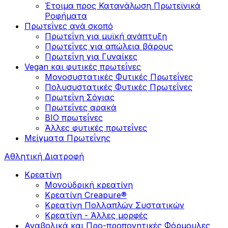
Έτοιμα προς Κατανάλωση Πρωτεϊνικά
Ροφήματα
Πρωτεΐνες ανά σκοπό
Πρωτεΐνη για μυϊκή ανάπτυξη
Πρωτεΐνες για απώλεια βάρους
Πρωτεΐνη για Γυναίκες
Vegan και φυτικές πρωτεΐνες
Μονοσυστατικές Φυτικές Πρωτεΐνες
Πολυσυστατικές Φυτικές Πρωτεΐνες
Πρωτεΐνη Σόγιας
Πρωτεΐνες αρακά
ΒIO πρωτεΐνες
Άλλες φυτικές πρωτεΐνες
Μείγματα Πρωτεΐνης
Αθλητική Διατροφή
Κρεατίνη
Μονοϋδρική κρεατίνη
Κρεατίνη Creapure®
Κρεατίνη Πολλαπλών Συστατικών
Κρεατίνη - Άλλες μορφές
Αναβολικά και Προ-προπονητικές Φόρμουλες