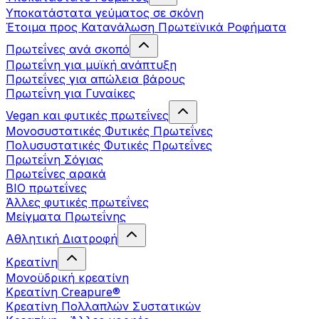
Υποκατάστατα γεύματος σε σκόνη
Έτοιμα προς Κατανάλωση Πρωτεϊνικά Ροφήματα
Πρωτεΐνες ανά σκοπό
Πρωτεΐνη για μυϊκή ανάπτυξη
Πρωτεΐνες για απώλεια βάρους
Πρωτεΐνη για Γυναίκες
Vegan και φυτικές πρωτεΐνες
Μονοσυστατικές Φυτικές Πρωτεΐνες
Πολυσυστατικές Φυτικές Πρωτεΐνες
Πρωτεΐνη Σόγιας
Πρωτεΐνες αρακά
ΒIO πρωτεΐνες
Άλλες φυτικές πρωτεΐνες
Μείγματα Πρωτεΐνης
Αθλητική Διατροφή
Κρεατίνη
Μονοϋδρική κρεατίνη
Κρεατίνη Creapure®
Κρεατίνη Πολλαπλών Συστατικών