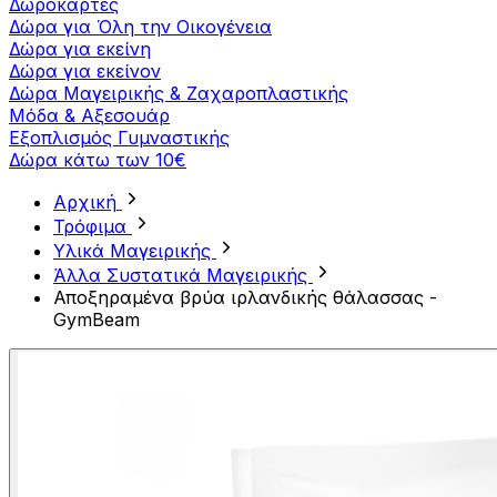
Δωροκάρτες
Δώρα για Όλη την Οικογένεια
Δώρα για εκείνη
Δώρα για εκείνον
Δώρα Μαγειρικής & Ζαχαροπλαστικής
Μόδα & Αξεσουάρ
Εξοπλισμός Γυμναστικής
Δώρα κάτω των 10€
Αρχική
Τρόφιμα
Υλικά Μαγειρικής
Άλλα Συστατικά Μαγειρικής
Αποξηραμένα βρύα ιρλανδικής θάλασσας -
GymBeam