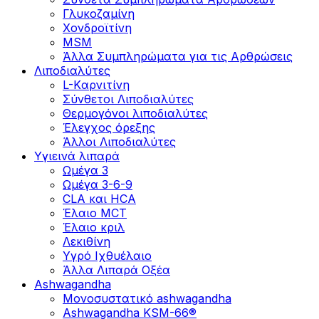
Γλυκοζαμίνη
Χονδροϊτίνη
MSM
Άλλα Συμπληρώματα για τις Αρθρώσεις
Λιποδιαλύτες
L-Kαρνιτίνη
Σύνθετοι Λιποδιαλύτες
Θερμογόνοι λιποδιαλύτες
Έλεγχος όρεξης
Άλλοι Λιποδιαλύτες
Υγιεινά λιπαρά
Ωμέγα 3
Ωμέγα 3-6-9
CLA και HCA
Έλαιο MCT
Έλαιο κριλ
Λεκιθίνη
Υγρό Ιχθυέλαιο
Άλλα Λιπαρά Οξέα
Ashwagandha
Μονοσυστατικό ashwagandha
Ashwagandha KSM-66®