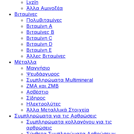
Lyzín
Άλλα Αμινοξέα
Βιταμίνες
Πολυβιταμίνες
Βιταμίνη Α
Βιταμίνες Β
Βιταμίνη C
Βιταμίνη D
Βιταμίνη Ε
Άλλες Βιταμίνες
Μέταλλα
Μαγνήσιο
Ψευδάργυρος
Συμπληρώματα Multimineral
ZMA και ZMB
Ασβέστιο
Σίδηρος
Ηλεκτρολύτες
Άλλα Mεταλλικά Στοιχεία
Συμπληρώματα για τις Αρθρώσεις
Συμπληρώματα κολλαγόνου για τις
αρθρώσεις
Σύνθετα Συμπληρώματα Αρθρώσεων