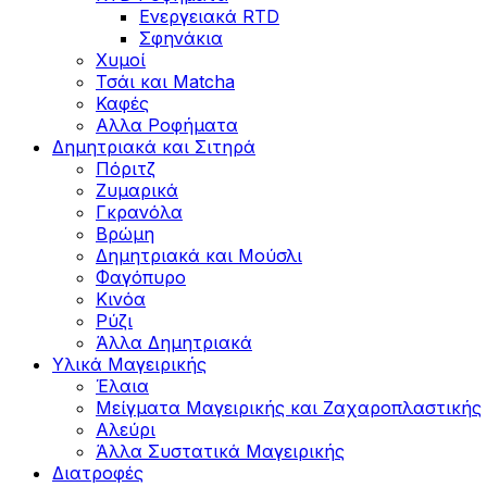
Ενεργειακά RTD
Σφηνάκια
Χυμοί
Τσάι και Matcha
Καφές
Αλλα Ροφήματα
Δημητριακά και Σιτηρά
Πόριτζ
Ζυμαρικά
Γκρανόλα
Βρώμη
Δημητριακά και Μούσλι
Φαγόπυρο
Κινόα
Ρύζι
Άλλα Δημητριακά
Υλικά Μαγειρικής
Έλαια
Μείγματα Μαγειρικής και Ζαχαροπλαστικής
Αλεύρι
Άλλα Συστατικά Μαγειρικής
Διατροφές