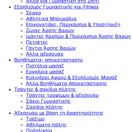
Άλλα για Γυμναστική στο Σπίτι
Εξοπλισμός Γυμναστικής και Fitness
Σέικερ
Αθλητικά Μπουκάλια
Επιγονατίδες, Περικάρπια & Υποστήριξη
Ζώνες Άρσης Βαρών
Ιμάντες Καρπών & Περικάρπια Άρσης Βαρών
Πετσέτες
Γάντια Άρσης Βαρών
Άλλα αξεσουάρ
Βοηθήματα- αποκατάστασης
Πιστόλια μασάζ
Εργαλεία μασάζ
Κύλινδροι Αφρού & Εξοπλισμός Μασάζ
Άλλα Βοηθήματα Αποκατάστασης
Τσάντες & σακίδια πλάτης
Τσάντες τροφίμων & αξεσουάρ
Σάκοι Γυμναστικής
Σακίδια πλάτης
Αξεσουάρ με βάση τη δραστηριότητα
Tρέξιμο
Αθλήματα πάλης
Ποδηλασία