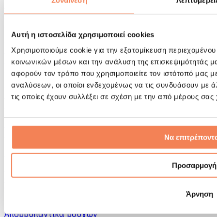
Συναίνεση
Λεπτομέρει
Εργαλεία μασάζ
Κύλινδροι Αφρού & Εξοπλισμός Μασάζ
Άλλα Βοηθήματα Αποκατάστασης
Αυτή η ιστοσελίδα χρησιμοποιεί cookies
Τσάντες & σακίδια πλάτης
Τσάντες τροφίμων & αξεσουάρ
Χρησιμοποιούμε cookie για την εξατομίκευση περιεχομένου
Σάκοι Γυμναστικής
κοινωνικών μέσων και την ανάλυση της επισκεψιμότητάς μ
Σακίδια πλάτης
αφορούν τον τρόπο που χρησιμοποιείτε τον ιστότοπό μας μ
Αξεσουάρ με βάση τη δραστηριότητα
αναλύσεων, οι οποίοι ενδεχομένως να τις συνδυάσουν με 
Tρέξιμο
τις οποίες έχουν συλλέξει σε σχέση με την από μέρους σας
Αθλήματα πάλης
Ποδηλασία
Γιόγκα & Πιλάτες
Κρυοθεραπεία
Να επιτρέποντα
Κολύμβηση
Πεζοπορία
Προσαρμογή
Biohacking
Θεραπεία με Κόκκινο Φως
Φίλτρα και Δοχεία Νερού
Άρνηση
Βιώσιμο Σπίτι
Απορρυπαντικά ρούχων