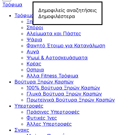
Τρόφιμα
Δημοφιλείς αναζητήσεις
Τρόφιμα για Fitness
Δημοφιλέστερα
Ξηροί Καρποί
Σπόροι
Αλείμματα και Πάστες
Ψάρια
Φαγητό Έτοιμο για Κατανάλωση
Αυγά
Ψωμί & Αρτοσκευάσματα
Κρέας
Οσπρια
Άλλα Fitness Τρόφιμα
Βούτυρα Ξηρών Καρπών
100% Βούτυρα Ξηρών Καρπών
Γλυκά Βούτυρα Ξηρών Καρπών
Πρωτεϊνικά Βούτυρα Ξηρών Καρπών
Υπερτροφές
Πράσινες Υπερτροφές
Φυτικές Ίνες
Άλλες Υπερτροφές
Σνακς