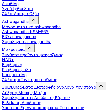
Λεκιθίνη
Υγρό Ιχθυέλαιο
Άλλα Λιπαρά Οξέα
Ashwagandha
Μονοσυστατικό ashwagandha
Ashwagandha KSM-66®
BIO ashwagandha
Σύμπλεγμα ashwagandha
Μακροζωία
Σύνθετα προϊόντα μακροζωίας
NAD+
Βερβερίνη
Ρεσβερατρόλη
Κουερσετίνη
Άλλα προϊόντα μακροζωίας
Συμπληρώματα Διατροφής ανάλογα τον στόχο
Αύξηση Μυϊκής Μάζας
Συμπληρώματα Aπώλειας Βάρους
Βελτίωση Απόδοσης
Υποστήριξη Ανοσοποιητικού Συστήματος