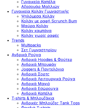
Γυναικεία Καπέλα
Αξεσουάρ Μαλλιών
Γυναικεία Κολάν Γυμναστικής
Ψηλόμεσα Κολάν
Κολάν με ραφή Scrunch Bum
Μαύρα Κολάν
Κολάν καμπάνα
Κολάν χωρίς ραφές
Trends
Multipacks
Σετ Γυμναστηρίου
Ανδρικά Ρούχα
Ανδρικά Hoodies & Φούτερ
Ανδρικά Μπουφάν
Joggers & Παντελόνια
Ανδρικά Σορτς
Ανδρικά Λειτουργικά Ρούχα
Ανδρικά Μαγιό
Ανδρικά Εσώρουχα
Ανδρικά Καπέλα
T-shirts & Μπλουζάκια
Ανδρικές Mπλούζες Τank Τops
Φαρδιά T-shirts