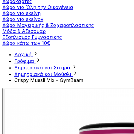
Δωροκάρτες
Δώρα για Όλη την Οικογένεια
Δώρα για εκείνη
Δώρα για εκείνον
Δώρα Μαγειρικής & Ζαχαροπλαστικής
Μόδα & Αξεσουάρ
Εξοπλισμός Γυμναστικής
Δώρα κάτω των 10€
Αρχική
Τρόφιμα
Δημητριακά και Σιτηρά
Δημητριακά και Μούσλι
Crispy Muesli Mix – GymBeam