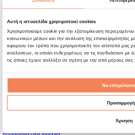
Συναίνεση
Λεπτομέρει
Εργαλεία μασάζ
Κύλινδροι Αφρού & Εξοπλισμός Μασάζ
Άλλα Βοηθήματα Αποκατάστασης
Αυτή η ιστοσελίδα χρησιμοποιεί cookies
Τσάντες & σακίδια πλάτης
Τσάντες τροφίμων & αξεσουάρ
Χρησιμοποιούμε cookie για την εξατομίκευση περιεχομένου
Σάκοι Γυμναστικής
κοινωνικών μέσων και την ανάλυση της επισκεψιμότητάς μ
Σακίδια πλάτης
αφορούν τον τρόπο που χρησιμοποιείτε τον ιστότοπό μας μ
Αξεσουάρ με βάση τη δραστηριότητα
αναλύσεων, οι οποίοι ενδεχομένως να τις συνδυάσουν με 
Tρέξιμο
τις οποίες έχουν συλλέξει σε σχέση με την από μέρους σας
Αθλήματα πάλης
Ποδηλασία
Γιόγκα & Πιλάτες
Κρυοθεραπεία
Να επιτρέποντα
Κολύμβηση
Πεζοπορία
Προσαρμογή
Biohacking
Θεραπεία με Κόκκινο Φως
Φίλτρα και Δοχεία Νερού
Άρνηση
Βιώσιμο Σπίτι
Απορρυπαντικά ρούχων