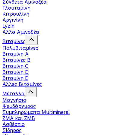
Σύνθετα Αμινοξέα
Γλουταμίνη
Κιτρουλίνη
Αργινίνη
Lyzín
Άλλα Αμινοξέα
Βιταμίνες
Πολυβιταμίνες
Βιταμίνη Α
Βιταμίνες Β
Βιταμίνη C
Βιταμίνη D
Βιταμίνη Ε
Άλλες Βιταμίνες
Μέταλλα
Μαγνήσιο
Ψευδάργυρος
Συμπληρώματα Multimineral
ZMA και ZMB
Ασβέστιο
Σίδηρος