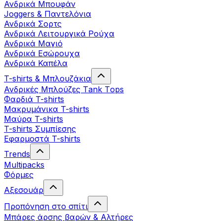
Ανδρικά Μπουφάν
Joggers & Παντελόνια
Ανδρικά Σορτς
Ανδρικά Λειτουργικά Ρούχα
Ανδρικά Μαγιό
Ανδρικά Εσώρουχα
Ανδρικά Καπέλα
T-shirts & Μπλουζάκια
Ανδρικές Mπλούζες Τank Τops
Φαρδιά T-shirts
Μακρυμάνικα T-shirts
Μαύρα T-shirts
T-shirts Συμπίεσης
Εφαρμοστά T-shirts
Trends
Multipacks
Φόρμες
Αξεσουάρ
Προπόνηση στο σπίτι
Μπάρες άρσης βαρών & Αλτήρες