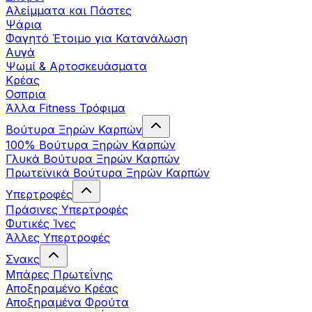
Αλείμματα και Πάστες
Ψάρια
Φαγητό Έτοιμο για Κατανάλωση
Αυγά
Ψωμί & Αρτοσκευάσματα
Κρέας
Οσπρια
Άλλα Fitness Τρόφιμα
Βούτυρα Ξηρών Καρπών
100% Βούτυρα Ξηρών Καρπών
Γλυκά Βούτυρα Ξηρών Καρπών
Πρωτεϊνικά Βούτυρα Ξηρών Καρπών
Υπερτροφές
Πράσινες Υπερτροφές
Φυτικές Ίνες
Άλλες Υπερτροφές
Σνακς
Μπάρες Πρωτεΐνης
Αποξηραμένο Κρέας
Αποξηραμένα Φρούτα