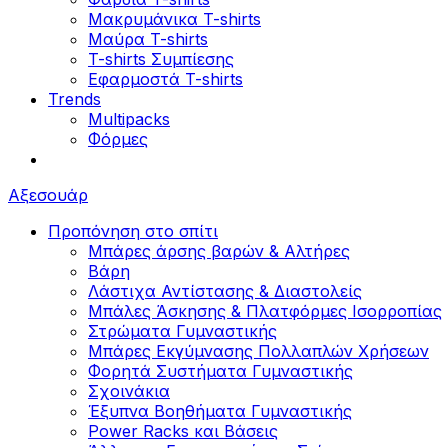
Μακρυμάνικα T-shirts
Μαύρα T-shirts
T-shirts Συμπίεσης
Εφαρμοστά T-shirts
Trends
Multipacks
Φόρμες
Αξεσουάρ
Προπόνηση στο σπίτι
Μπάρες άρσης βαρών & Αλτήρες
Βάρη
Λάστιχα Αντίστασης & Διαστολείς
Μπάλες Άσκησης & Πλατφόρμες Ισορροπίας
Στρώματα Γυμναστικής
Μπάρες Εκγύμνασης Πολλαπλών Χρήσεων
Φορητά Συστήματα Γυμναστικής
Σχοινάκια
Έξυπνα Βοηθήματα Γυμναστικής
Power Racks και Βάσεις