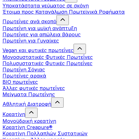
Υποκατάστατα γεύματος σε σκόνη
Έτοιμα προς Κατανάλωση Πρωτεϊνικά Ροφήματα
Πρωτεΐνες ανά σκοπό
Πρωτεΐνη για μυϊκή ανάπτυξη
Πρωτεΐνες για απώλεια βάρους
Πρωτεΐνη για Γυναίκες
Vegan και φυτικές πρωτεΐνες
Μονοσυστατικές Φυτικές Πρωτεΐνες
Πολυσυστατικές Φυτικές Πρωτεΐνες
Πρωτεΐνη Σόγιας
Πρωτεΐνες αρακά
ΒIO πρωτεΐνες
Άλλες φυτικές πρωτεΐνες
Μείγματα Πρωτεΐνης
Αθλητική Διατροφή
Κρεατίνη
Μονοϋδρική κρεατίνη
Κρεατίνη Creapure®
Κρεατίνη Πολλαπλών Συστατικών