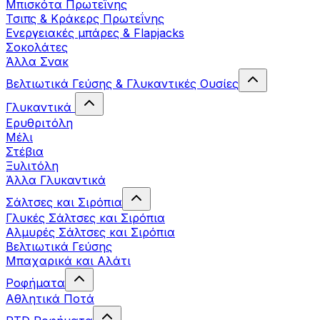
Μπισκότα Πρωτεΐνης
Τσιπς & Kράκερς Πρωτεΐνης
Ενεργειακές μπάρες & Flapjacks
Σοκολάτες
Άλλα Σνακ
Βελτιωτικά Γεύσης & Γλυκαντικές Ουσίες
Γλυκαντικά
Ερυθριτόλη
Μέλι
Στέβια
Ξυλιτόλη
Άλλα Γλυκαντικά
Σάλτσες και Σιρόπια
Γλυκές Σάλτσες και Σιρόπια
Αλμυρές Σάλτσες και Σιρόπια
Bελτιωτικά Γεύσης
Μπαχαρικά και Αλάτι
Ροφήματα
Αθλητικά Ποτά