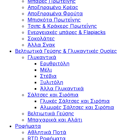
Μπάρες Πρωτεΐνης
Αποξηραμένο Κρέας
Αποξηραμένα Φρούτα
Μπισκότα Πρωτεΐνης
Τσιπς & Kράκερς Πρωτεΐνης
Ενεργειακές μπάρες & Flapjacks
Σοκολάτες
Άλλα Σνακ
Βελτιωτικά Γεύσης & Γλυκαντικές Ουσίες
Γλυκαντικά
Ερυθριτόλη
Μέλι
Στέβια
Ξυλιτόλη
Άλλα Γλυκαντικά
Σάλτσες και Σιρόπια
Γλυκές Σάλτσες και Σιρόπια
Αλμυρές Σάλτσες και Σιρόπια
Bελτιωτικά Γεύσης
Μπαχαρικά και Αλάτι
Ροφήματα
Αθλητικά Ποτά
RTD Ροφήματα