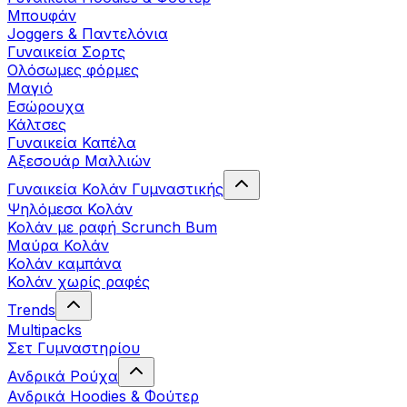
Μπουφάν
Joggers & Παντελόνια
Γυναικεία Σορτς
Ολόσωμες φόρμες
Μαγιό
Εσώρουχα
Κάλτσες
Γυναικεία Καπέλα
Αξεσουάρ Μαλλιών
Γυναικεία Κολάν Γυμναστικής
Ψηλόμεσα Κολάν
Κολάν με ραφή Scrunch Bum
Μαύρα Κολάν
Κολάν καμπάνα
Κολάν χωρίς ραφές
Trends
Multipacks
Σετ Γυμναστηρίου
Ανδρικά Ρούχα
Ανδρικά Hoodies & Φούτερ