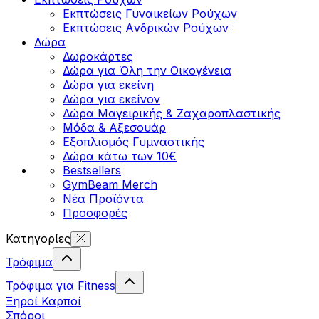
Εκπτώσεις Γυναικείων Ρούχων
Εκπτώσεις Aνδρικών Ρούχων
Δώρα
Δωροκάρτες
Δώρα για Όλη την Οικογένεια
Δώρα για εκείνη
Δώρα για εκείνον
Δώρα Μαγειρικής & Ζαχαροπλαστικής
Μόδα & Αξεσουάρ
Εξοπλισμός Γυμναστικής
Δώρα κάτω των 10€
Bestsellers
GymBeam Merch
Νέα Προϊόντα
Προσφορές
Κατηγορίες
Τρόφιμα
Τρόφιμα για Fitness
Ξηροί Καρποί
Σπόροι