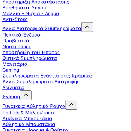
Yποστήριξη Αποκατάστασης
Βοηθήματα Ύπνου
Μαλλία - Νύχια - Δέρμα
Αντι-Στρες
Άλλα Διατροφικά Συμπληρώματα
Πεπτικά Ένζυμα
Προβιοτικά
Νοοτροπικά
Υποστήριξη του Ήπατος
Φυτικά Συμπληρώματα
Μανιτάρια
Gaming
Συμπληρώματα Ενάντια στις Κράμπες
Άλλα Συμπληρώματα Διατροφής
Δείγματα
Ένδυση
Γυναικεία Αθλητικά Ρούχα
T-shirts & Μπλουζάκια
Αμάνικα Μπλουζάκια
Aθλητικά Μπουστάκια
Γυναικεία Hoodies & Φούτερ