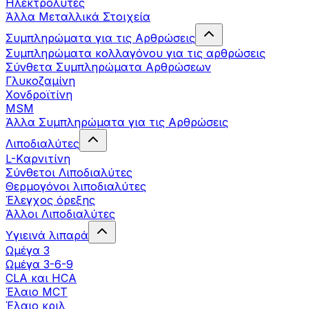
Ηλεκτρολύτες
Άλλα Mεταλλικά Στοιχεία
Συμπληρώματα για τις Αρθρώσεις
Συμπληρώματα κολλαγόνου για τις αρθρώσεις
Σύνθετα Συμπληρώματα Αρθρώσεων
Γλυκοζαμίνη
Χονδροϊτίνη
MSM
Άλλα Συμπληρώματα για τις Αρθρώσεις
Λιποδιαλύτες
L-Kαρνιτίνη
Σύνθετοι Λιποδιαλύτες
Θερμογόνοι λιποδιαλύτες
Έλεγχος όρεξης
Άλλοι Λιποδιαλύτες
Υγιεινά λιπαρά
Ωμέγα 3
Ωμέγα 3-6-9
CLA και HCA
Έλαιο MCT
Έλαιο κριλ