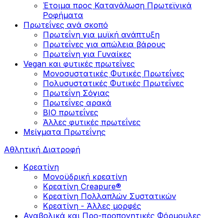
Έτοιμα προς Κατανάλωση Πρωτεϊνικά
Ροφήματα
Πρωτεΐνες ανά σκοπό
Πρωτεΐνη για μυϊκή ανάπτυξη
Πρωτεΐνες για απώλεια βάρους
Πρωτεΐνη για Γυναίκες
Vegan και φυτικές πρωτεΐνες
Μονοσυστατικές Φυτικές Πρωτεΐνες
Πολυσυστατικές Φυτικές Πρωτεΐνες
Πρωτεΐνη Σόγιας
Πρωτεΐνες αρακά
ΒIO πρωτεΐνες
Άλλες φυτικές πρωτεΐνες
Μείγματα Πρωτεΐνης
Αθλητική Διατροφή
Κρεατίνη
Μονοϋδρική κρεατίνη
Κρεατίνη Creapure®
Κρεατίνη Πολλαπλών Συστατικών
Κρεατίνη - Άλλες μορφές
Αναβολικά και Προ-προπονητικές Φόρμουλες