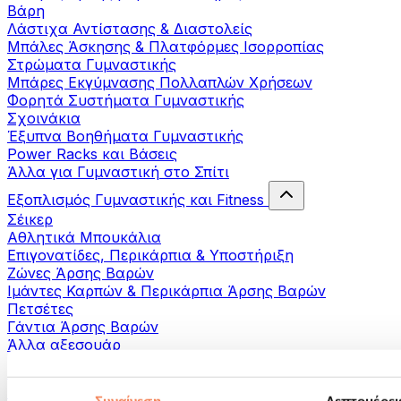
Βάρη
Λάστιχα Αντίστασης & Διαστολείς
Μπάλες Άσκησης & Πλατφόρμες Ισορροπίας
Στρώματα Γυμναστικής
Μπάρες Εκγύμνασης Πολλαπλών Χρήσεων
Φορητά Συστήματα Γυμναστικής
Σχοινάκια
Έξυπνα Βοηθήματα Γυμναστικής
Power Racks και Βάσεις
Άλλα για Γυμναστική στο Σπίτι
Εξοπλισμός Γυμναστικής και Fitness
Σέικερ
Αθλητικά Μπουκάλια
Επιγονατίδες, Περικάρπια & Υποστήριξη
Ζώνες Άρσης Βαρών
Ιμάντες Καρπών & Περικάρπια Άρσης Βαρών
Πετσέτες
Γάντια Άρσης Βαρών
Άλλα αξεσουάρ
Βοηθήματα- αποκατάστασης
Πιστόλια μασάζ