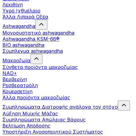
Λεκιθίνη
Υγρό Ιχθυέλαιο
Άλλα Λιπαρά Οξέα
Ashwagandha
Μονοσυστατικό ashwagandha
Ashwagandha KSM-66®
BIO ashwagandha
Σύμπλεγμα ashwagandha
Μακροζωία
Σύνθετα προϊόντα μακροζωίας
NAD+
Βερβερίνη
Ρεσβερατρόλη
Κουερσετίνη
Άλλα προϊόντα μακροζωίας
Συμπληρώματα Διατροφής ανάλογα τον στόχο
Αύξηση Μυϊκής Μάζας
Συμπληρώματα Aπώλειας Βάρους
Βελτίωση Απόδοσης
Υποστήριξη Ανοσοποιητικού Συστήματος