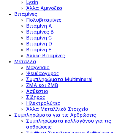
Lyzín
Άλλα Αμινοξέα
Βιταμίνες
Πολυβιταμίνες
Βιταμίνη Α
Βιταμίνες Β
Βιταμίνη C
Βιταμίνη D
Βιταμίνη Ε
Άλλες Βιταμίνες
Μέταλλα
Μαγνήσιο
Ψευδάργυρος
Συμπληρώματα Multimineral
ZMA και ZMB
Ασβέστιο
Σίδηρος
Ηλεκτρολύτες
Άλλα Mεταλλικά Στοιχεία
Συμπληρώματα για τις Αρθρώσεις
Συμπληρώματα κολλαγόνου για τις
αρθρώσεις
Σύνθετα Συμπληρώματα Αρθρώσεων