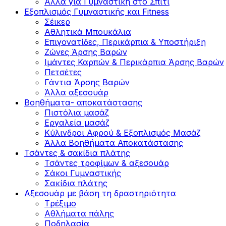
Άλλα για Γυμναστική στο Σπίτι
Εξοπλισμός Γυμναστικής και Fitness
Σέικερ
Αθλητικά Μπουκάλια
Επιγονατίδες, Περικάρπια & Υποστήριξη
Ζώνες Άρσης Βαρών
Ιμάντες Καρπών & Περικάρπια Άρσης Βαρών
Πετσέτες
Γάντια Άρσης Βαρών
Άλλα αξεσουάρ
Βοηθήματα- αποκατάστασης
Πιστόλια μασάζ
Εργαλεία μασάζ
Κύλινδροι Αφρού & Εξοπλισμός Μασάζ
Άλλα Βοηθήματα Αποκατάστασης
Τσάντες & σακίδια πλάτης
Τσάντες τροφίμων & αξεσουάρ
Σάκοι Γυμναστικής
Σακίδια πλάτης
Αξεσουάρ με βάση τη δραστηριότητα
Tρέξιμο
Αθλήματα πάλης
Ποδηλασία