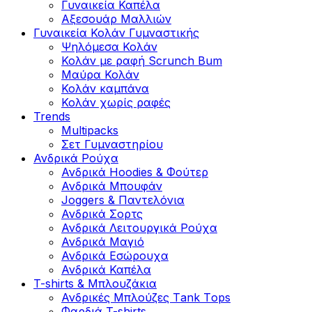
Γυναικεία Καπέλα
Αξεσουάρ Μαλλιών
Γυναικεία Κολάν Γυμναστικής
Ψηλόμεσα Κολάν
Κολάν με ραφή Scrunch Bum
Μαύρα Κολάν
Κολάν καμπάνα
Κολάν χωρίς ραφές
Trends
Multipacks
Σετ Γυμναστηρίου
Ανδρικά Ρούχα
Ανδρικά Hoodies & Φούτερ
Ανδρικά Μπουφάν
Joggers & Παντελόνια
Ανδρικά Σορτς
Ανδρικά Λειτουργικά Ρούχα
Ανδρικά Μαγιό
Ανδρικά Εσώρουχα
Ανδρικά Καπέλα
T-shirts & Μπλουζάκια
Ανδρικές Mπλούζες Τank Τops
Φαρδιά T-shirts