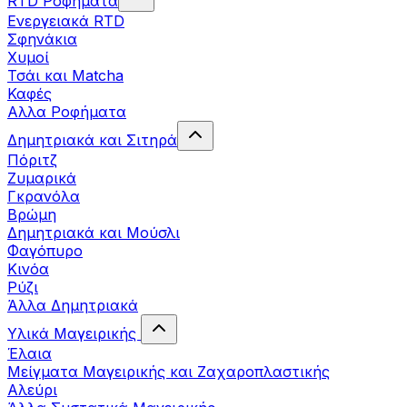
RTD Ροφήματα
Ενεργειακά RTD
Σφηνάκια
Χυμοί
Τσάι και Matcha
Καφές
Αλλα Ροφήματα
Δημητριακά και Σιτηρά
Πόριτζ
Ζυμαρικά
Γκρανόλα
Βρώμη
Δημητριακά και Μούσλι
Φαγόπυρο
Κινόα
Ρύζι
Άλλα Δημητριακά
Υλικά Μαγειρικής
Έλαια
Μείγματα Μαγειρικής και Ζαχαροπλαστικής
Αλεύρι