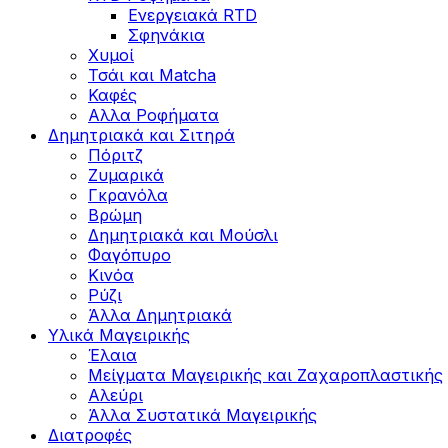
Ενεργειακά RTD
Σφηνάκια
Χυμοί
Τσάι και Matcha
Καφές
Αλλα Ροφήματα
Δημητριακά και Σιτηρά
Πόριτζ
Ζυμαρικά
Γκρανόλα
Βρώμη
Δημητριακά και Μούσλι
Φαγόπυρο
Κινόα
Ρύζι
Άλλα Δημητριακά
Υλικά Μαγειρικής
Έλαια
Μείγματα Μαγειρικής και Ζαχαροπλαστικής
Αλεύρι
Άλλα Συστατικά Μαγειρικής
Διατροφές