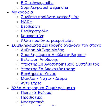
BIO ashwagandha
Σύμπλεγμα ashwagandha
Μακροζωία
Σύνθετα προϊόντα μακροζωίας
NAD+
Βερβερίνη
Ρεσβερατρόλη
Κουερσετίνη
Άλλα προϊόντα μακροζωίας
Συμπληρώματα Διατροφής ανάλογα τον στόχο
Αύξηση Μυϊκής Μάζας
Συμπληρώματα Aπώλειας Βάρους
Βελτίωση Απόδοσης
Υποστήριξη Ανοσοποιητικού Συστήματος
Yποστήριξη Αποκατάστασης
Βοηθήματα Ύπνου
Μαλλία - Νύχια - Δέρμα
Αντι-Στρες
Άλλα Διατροφικά Συμπληρώματα
Πεπτικά Ένζυμα
Προβιοτικά
Νοοτροπικά