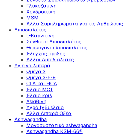
Γλυκοζαμίνη
Χονδροϊτίνη
MSM
Άλλα Συμπληρώματα για τις Αρθρώσεις
Λιποδιαλύτες
L-Kαρνιτίνη
Σύνθετοι Λιποδιαλύτες
Θερμογόνοι λιποδιαλύτες
Έλεγχος όρεξης
Άλλοι Λιποδιαλύτες
Υγιεινά λιπαρά
Ωμέγα 3
Ωμέγα 3-6-9
CLA και HCA
Έλαιο MCT
Έλαιο κριλ
Λεκιθίνη
Υγρό Ιχθυέλαιο
Άλλα Λιπαρά Οξέα
Ashwagandha
Μονοσυστατικό ashwagandha
Ashwagandha KSM-66®