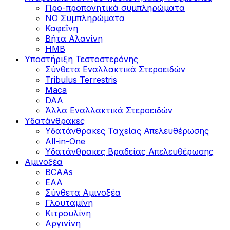
Προ-προπονητικά συμπληρώματα
ΝΟ Συμπληρώματα
Καφεΐνη
Βήτα Αλανίνη
HMB
Υποστήριξη Τεστοστερόνης
Σύνθετα Εναλλακτικά Στεροειδών
Tribulus Terrestris
Maca
DAA
Άλλα Εναλλακτικά Στεροειδών
Υδατάνθρακες
Υδατάνθρακες Ταχείας Απελευθέρωσης
All-in-One
Υδατάνθρακες Βραδείας Απελευθέρωσης
Αμινοξέα
BCAAs
EAA
Σύνθετα Αμινοξέα
Γλουταμίνη
Κιτρουλίνη
Αργινίνη