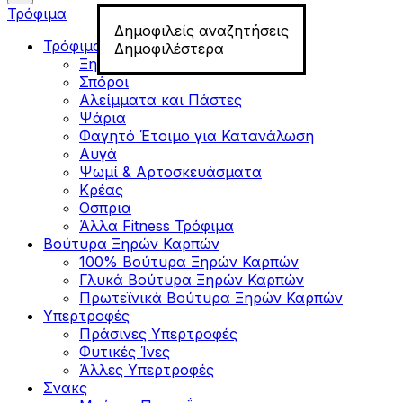
Τρόφιμα
Δημοφιλείς αναζητήσεις
Τρόφιμα για Fitness
Δημοφιλέστερα
Ξηροί Καρποί
Σπόροι
Αλείμματα και Πάστες
Ψάρια
Φαγητό Έτοιμο για Κατανάλωση
Αυγά
Ψωμί & Αρτοσκευάσματα
Κρέας
Οσπρια
Άλλα Fitness Τρόφιμα
Βούτυρα Ξηρών Καρπών
100% Βούτυρα Ξηρών Καρπών
Γλυκά Βούτυρα Ξηρών Καρπών
Πρωτεϊνικά Βούτυρα Ξηρών Καρπών
Υπερτροφές
Πράσινες Υπερτροφές
Φυτικές Ίνες
Άλλες Υπερτροφές
Σνακς