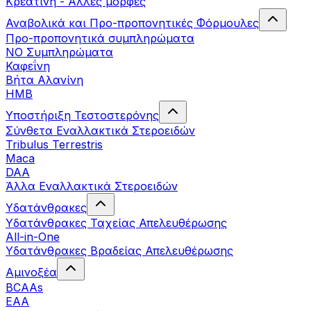
Κρεατίνη - Άλλες μορφές
Αναβολικά και Προ-προπονητικές Φόρμουλες
Προ-προπονητικά συμπληρώματα
ΝΟ Συμπληρώματα
Καφεΐνη
Βήτα Αλανίνη
HMB
Υποστήριξη Τεστοστερόνης
Σύνθετα Εναλλακτικά Στεροειδών
Tribulus Terrestris
Maca
DAA
Άλλα Εναλλακτικά Στεροειδών
Υδατάνθρακες
Υδατάνθρακες Ταχείας Απελευθέρωσης
All-in-One
Υδατάνθρακες Βραδείας Απελευθέρωσης
Αμινοξέα
BCAAs
EAA