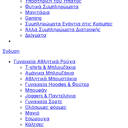
Υποστήριξη του Ήπατος
Φυτικά Συμπληρώματα
Μανιτάρια
Gaming
Συμπληρώματα Ενάντια στις Κράμπες
Άλλα Συμπληρώματα Διατροφής
Δείγματα
Ένδυση
Γυναικεία Αθλητικά Ρούχα
T-shirts & Μπλουζάκια
Αμάνικα Μπλουζάκια
Aθλητικά Μπουστάκια
Γυναικεία Hoodies & Φούτερ
Μπουφάν
Joggers & Παντελόνια
Γυναικεία Σορτς
Ολόσωμες φόρμες
Μαγιό
Εσώρουχα
Κάλτσες