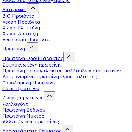
Άλλα Συστατικά Μαγειρικής
Διατροφές
BIO Προϊόντα
Vegan Προϊόντα
Χωρίς Γλουτένη
Χωρίς Λακτόζη
Vegetarian Προϊόντα
Πρωτεΐνη
Πρωτεΐνη Ορού Γάλακτος
Συμπυκνωμένη πρωτεΐνη
Πρωτεΐνη ορού γάλακτος πολλαπλών συστατικών
Απομονωμένη Πρωτεΐνη Ορού Γάλακτος
Υδρολυμένη Πρωτεΐνη
Clear Πρωτεΐνες
Ζωικές πρωτεΐνες
Κολλαγόνο
Πρωτεΐνη Βοδινού
Πρωτεΐνη Νυκτός
Άλλες ζωικές πρωτεΐνες
Υποκατάστατο Γεύματος