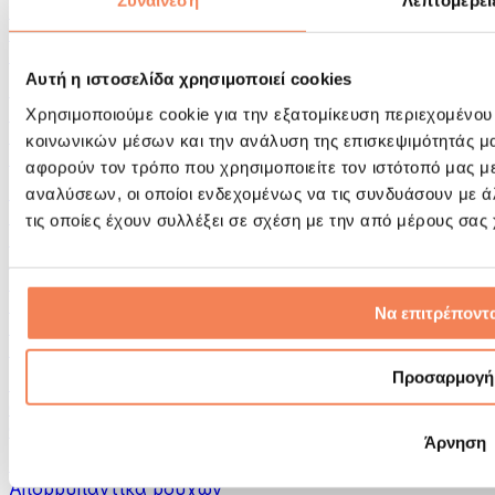
Συναίνεση
Λεπτομέρει
Εργαλεία μασάζ
Κύλινδροι Αφρού & Εξοπλισμός Μασάζ
Άλλα Βοηθήματα Αποκατάστασης
Αυτή η ιστοσελίδα χρησιμοποιεί cookies
Τσάντες & σακίδια πλάτης
Τσάντες τροφίμων & αξεσουάρ
Χρησιμοποιούμε cookie για την εξατομίκευση περιεχομένου
Σάκοι Γυμναστικής
κοινωνικών μέσων και την ανάλυση της επισκεψιμότητάς μ
Σακίδια πλάτης
αφορούν τον τρόπο που χρησιμοποιείτε τον ιστότοπό μας μ
Αξεσουάρ με βάση τη δραστηριότητα
αναλύσεων, οι οποίοι ενδεχομένως να τις συνδυάσουν με 
Tρέξιμο
τις οποίες έχουν συλλέξει σε σχέση με την από μέρους σας
Αθλήματα πάλης
Ποδηλασία
Γιόγκα & Πιλάτες
Κρυοθεραπεία
Να επιτρέποντα
Κολύμβηση
Πεζοπορία
Προσαρμογή
Biohacking
Θεραπεία με Κόκκινο Φως
Φίλτρα και Δοχεία Νερού
Άρνηση
Βιώσιμο Σπίτι
Απορρυπαντικά ρούχων