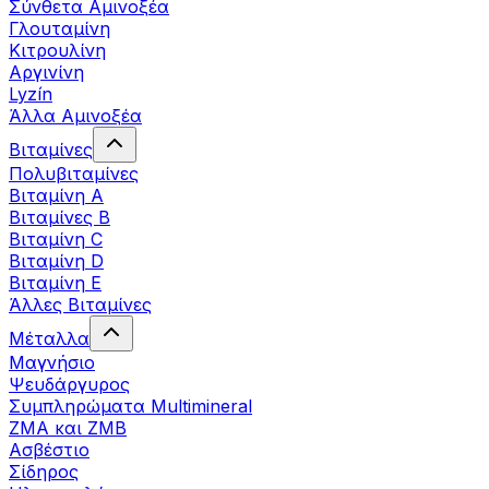
Σύνθετα Αμινοξέα
Γλουταμίνη
Κιτρουλίνη
Αργινίνη
Lyzín
Άλλα Αμινοξέα
Βιταμίνες
Πολυβιταμίνες
Βιταμίνη Α
Βιταμίνες Β
Βιταμίνη C
Βιταμίνη D
Βιταμίνη Ε
Άλλες Βιταμίνες
Μέταλλα
Μαγνήσιο
Ψευδάργυρος
Συμπληρώματα Multimineral
ZMA και ZMB
Ασβέστιο
Σίδηρος