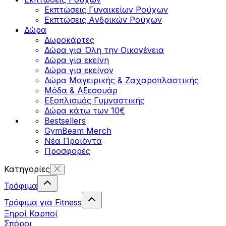
Εκπτώσεις Γυναικείων Ρούχων
Εκπτώσεις Aνδρικών Ρούχων
Δώρα
Δωροκάρτες
Δώρα για Όλη την Οικογένεια
Δώρα για εκείνη
Δώρα για εκείνον
Δώρα Μαγειρικής & Ζαχαροπλαστικής
Μόδα & Αξεσουάρ
Εξοπλισμός Γυμναστικής
Δώρα κάτω των 10€
Bestsellers
GymBeam Merch
Νέα Προϊόντα
Προσφορές
Κατηγορίες
Τρόφιμα
Τρόφιμα για Fitness
Ξηροί Καρποί
Σπόροι