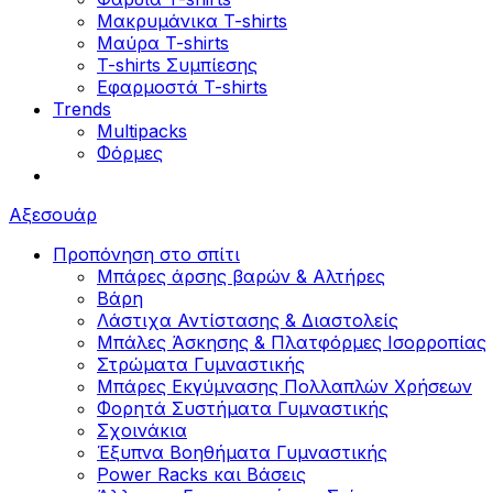
Μακρυμάνικα T-shirts
Μαύρα T-shirts
T-shirts Συμπίεσης
Εφαρμοστά T-shirts
Trends
Multipacks
Φόρμες
Αξεσουάρ
Προπόνηση στο σπίτι
Μπάρες άρσης βαρών & Αλτήρες
Βάρη
Λάστιχα Αντίστασης & Διαστολείς
Μπάλες Άσκησης & Πλατφόρμες Ισορροπίας
Στρώματα Γυμναστικής
Μπάρες Εκγύμνασης Πολλαπλών Χρήσεων
Φορητά Συστήματα Γυμναστικής
Σχοινάκια
Έξυπνα Βοηθήματα Γυμναστικής
Power Racks και Βάσεις