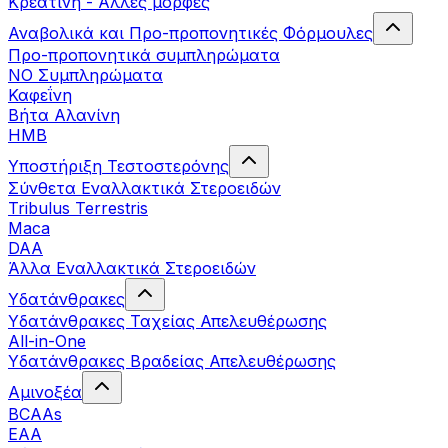
Κρεατίνη - Άλλες μορφές
Αναβολικά και Προ-προπονητικές Φόρμουλες
Προ-προπονητικά συμπληρώματα
ΝΟ Συμπληρώματα
Καφεΐνη
Βήτα Αλανίνη
HMB
Υποστήριξη Τεστοστερόνης
Σύνθετα Εναλλακτικά Στεροειδών
Tribulus Terrestris
Maca
DAA
Άλλα Εναλλακτικά Στεροειδών
Υδατάνθρακες
Υδατάνθρακες Ταχείας Απελευθέρωσης
All-in-One
Υδατάνθρακες Βραδείας Απελευθέρωσης
Αμινοξέα
BCAAs
EAA