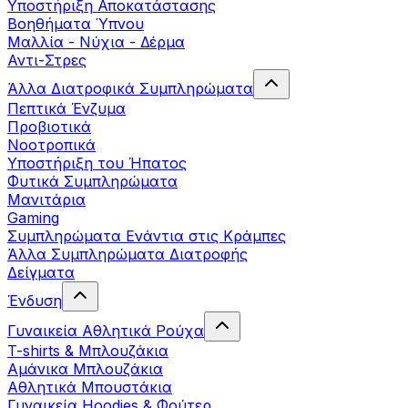
Yποστήριξη Αποκατάστασης
Βοηθήματα Ύπνου
Μαλλία - Νύχια - Δέρμα
Αντι-Στρες
Άλλα Διατροφικά Συμπληρώματα
Πεπτικά Ένζυμα
Προβιοτικά
Νοοτροπικά
Υποστήριξη του Ήπατος
Φυτικά Συμπληρώματα
Μανιτάρια
Gaming
Συμπληρώματα Ενάντια στις Κράμπες
Άλλα Συμπληρώματα Διατροφής
Δείγματα
Ένδυση
Γυναικεία Αθλητικά Ρούχα
T-shirts & Μπλουζάκια
Αμάνικα Μπλουζάκια
Aθλητικά Μπουστάκια
Γυναικεία Hoodies & Φούτερ