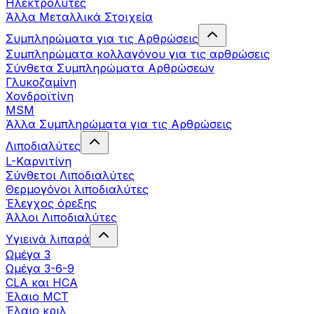
Ηλεκτρολύτες
Άλλα Mεταλλικά Στοιχεία
Συμπληρώματα για τις Αρθρώσεις
Συμπληρώματα κολλαγόνου για τις αρθρώσεις
Σύνθετα Συμπληρώματα Αρθρώσεων
Γλυκοζαμίνη
Χονδροϊτίνη
MSM
Άλλα Συμπληρώματα για τις Αρθρώσεις
Λιποδιαλύτες
L-Kαρνιτίνη
Σύνθετοι Λιποδιαλύτες
Θερμογόνοι λιποδιαλύτες
Έλεγχος όρεξης
Άλλοι Λιποδιαλύτες
Υγιεινά λιπαρά
Ωμέγα 3
Ωμέγα 3-6-9
CLA και HCA
Έλαιο MCT
Έλαιο κριλ