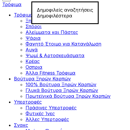
Τρόφιμα
Δημοφιλείς αναζητήσεις
Τρόφιμα για Fitness
Δημοφιλέστερα
Ξηροί Καρποί
Σπόροι
Αλείμματα και Πάστες
Ψάρια
Φαγητό Έτοιμο για Κατανάλωση
Αυγά
Ψωμί & Αρτοσκευάσματα
Κρέας
Οσπρια
Άλλα Fitness Τρόφιμα
Βούτυρα Ξηρών Καρπών
100% Βούτυρα Ξηρών Καρπών
Γλυκά Βούτυρα Ξηρών Καρπών
Πρωτεϊνικά Βούτυρα Ξηρών Καρπών
Υπερτροφές
Πράσινες Υπερτροφές
Φυτικές Ίνες
Άλλες Υπερτροφές
Σνακς