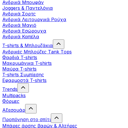
Ανδρικά Μπουφάν
Joggers & Παντελόνια
Ανδρικά Σορτς
Ανδρικά Λειτουργικά Ρούχα
Ανδρικά Μαγιό
Ανδρικά Εσώρουχα
Ανδρικά Καπέλα
T-shirts & Μπλουζάκια
Ανδρικές Mπλούζες Τank Τops
Φαρδιά T-shirts
Μακρυμάνικα T-shirts
Μαύρα T-shirts
T-shirts Συμπίεσης
Εφαρμοστά T-shirts
Trends
Multipacks
Φόρμες
Αξεσουάρ
Προπόνηση στο σπίτι
Μπάρες άρσης βαρών & Αλτήρες