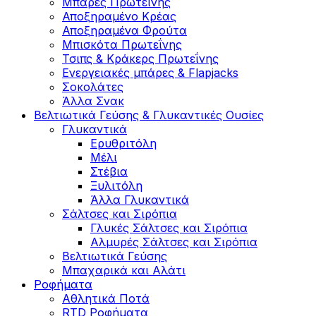
Μπάρες Πρωτεΐνης
Αποξηραμένο Κρέας
Αποξηραμένα Φρούτα
Μπισκότα Πρωτεΐνης
Τσιπς & Kράκερς Πρωτεΐνης
Ενεργειακές μπάρες & Flapjacks
Σοκολάτες
Άλλα Σνακ
Βελτιωτικά Γεύσης & Γλυκαντικές Ουσίες
Γλυκαντικά
Ερυθριτόλη
Μέλι
Στέβια
Ξυλιτόλη
Άλλα Γλυκαντικά
Σάλτσες και Σιρόπια
Γλυκές Σάλτσες και Σιρόπια
Αλμυρές Σάλτσες και Σιρόπια
Bελτιωτικά Γεύσης
Μπαχαρικά και Αλάτι
Ροφήματα
Αθλητικά Ποτά
RTD Ροφήματα