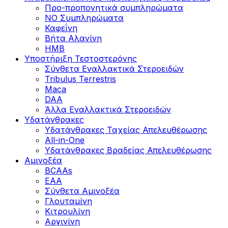
Προ-προπονητικά συμπληρώματα
ΝΟ Συμπληρώματα
Καφεΐνη
Βήτα Αλανίνη
HMB
Υποστήριξη Τεστοστερόνης
Σύνθετα Εναλλακτικά Στεροειδών
Tribulus Terrestris
Maca
DAA
Άλλα Εναλλακτικά Στεροειδών
Υδατάνθρακες
Υδατάνθρακες Ταχείας Απελευθέρωσης
All-in-One
Υδατάνθρακες Βραδείας Απελευθέρωσης
Αμινοξέα
BCAAs
EAA
Σύνθετα Αμινοξέα
Γλουταμίνη
Κιτρουλίνη
Αργινίνη