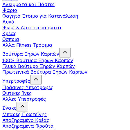
Αλείμματα και Πάστες
Ψάρια
Φαγητό Έτοιμο για Κατανάλωση
Αυγά
Ψωμί & Αρτοσκευάσματα
Κρέας
Οσπρια
Άλλα Fitness Τρόφιμα
Βούτυρα Ξηρών Καρπών
100% Βούτυρα Ξηρών Καρπών
Γλυκά Βούτυρα Ξηρών Καρπών
Πρωτεϊνικά Βούτυρα Ξηρών Καρπών
Υπερτροφές
Πράσινες Υπερτροφές
Φυτικές Ίνες
Άλλες Υπερτροφές
Σνακς
Μπάρες Πρωτεΐνης
Αποξηραμένο Κρέας
Αποξηραμένα Φρούτα