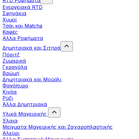
RTD Ροφήματα
Ενεργειακά RTD
Σφηνάκια
Χυμοί
Τσάι και Matcha
Καφές
Αλλα Ροφήματα
Δημητριακά και Σιτηρά
Πόριτζ
Ζυμαρικά
Γκρανόλα
Βρώμη
Δημητριακά και Μούσλι
Φαγόπυρο
Κινόα
Ρύζι
Άλλα Δημητριακά
Υλικά Μαγειρικής
Έλαια
Μείγματα Μαγειρικής και Ζαχαροπλαστικής
Αλεύρι