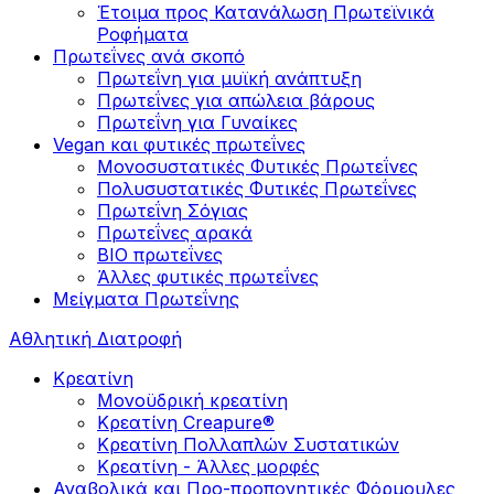
Έτοιμα προς Κατανάλωση Πρωτεϊνικά
Ροφήματα
Πρωτεΐνες ανά σκοπό
Πρωτεΐνη για μυϊκή ανάπτυξη
Πρωτεΐνες για απώλεια βάρους
Πρωτεΐνη για Γυναίκες
Vegan και φυτικές πρωτεΐνες
Μονοσυστατικές Φυτικές Πρωτεΐνες
Πολυσυστατικές Φυτικές Πρωτεΐνες
Πρωτεΐνη Σόγιας
Πρωτεΐνες αρακά
ΒIO πρωτεΐνες
Άλλες φυτικές πρωτεΐνες
Μείγματα Πρωτεΐνης
Αθλητική Διατροφή
Κρεατίνη
Μονοϋδρική κρεατίνη
Κρεατίνη Creapure®
Κρεατίνη Πολλαπλών Συστατικών
Κρεατίνη - Άλλες μορφές
Αναβολικά και Προ-προπονητικές Φόρμουλες