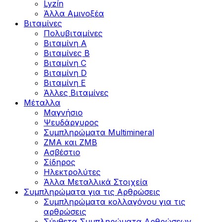
Lyzín
Άλλα Αμινοξέα
Βιταμίνες
Πολυβιταμίνες
Βιταμίνη Α
Βιταμίνες Β
Βιταμίνη C
Βιταμίνη D
Βιταμίνη Ε
Άλλες Βιταμίνες
Μέταλλα
Μαγνήσιο
Ψευδάργυρος
Συμπληρώματα Multimineral
ZMA και ZMB
Ασβέστιο
Σίδηρος
Ηλεκτρολύτες
Άλλα Mεταλλικά Στοιχεία
Συμπληρώματα για τις Αρθρώσεις
Συμπληρώματα κολλαγόνου για τις
αρθρώσεις
Σύνθετα Συμπληρώματα Αρθρώσεων