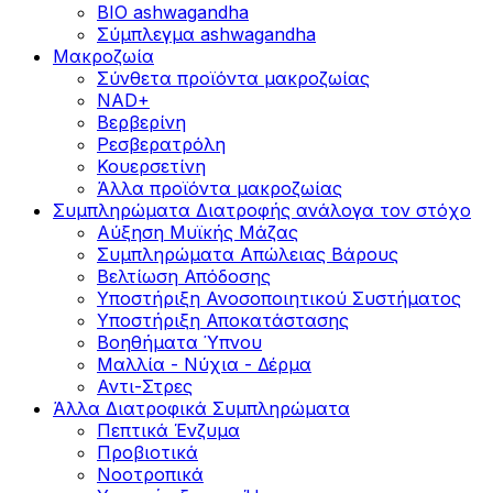
BIO ashwagandha
Σύμπλεγμα ashwagandha
Μακροζωία
Σύνθετα προϊόντα μακροζωίας
NAD+
Βερβερίνη
Ρεσβερατρόλη
Κουερσετίνη
Άλλα προϊόντα μακροζωίας
Συμπληρώματα Διατροφής ανάλογα τον στόχο
Αύξηση Μυϊκής Μάζας
Συμπληρώματα Aπώλειας Βάρους
Βελτίωση Απόδοσης
Υποστήριξη Ανοσοποιητικού Συστήματος
Yποστήριξη Αποκατάστασης
Βοηθήματα Ύπνου
Μαλλία - Νύχια - Δέρμα
Αντι-Στρες
Άλλα Διατροφικά Συμπληρώματα
Πεπτικά Ένζυμα
Προβιοτικά
Νοοτροπικά