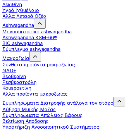
Λεκιθίνη
Υγρό Ιχθυέλαιο
Άλλα Λιπαρά Οξέα
Ashwagandha
Μονοσυστατικό ashwagandha
Ashwagandha KSM-66®
BIO ashwagandha
Σύμπλεγμα ashwagandha
Μακροζωία
Σύνθετα προϊόντα μακροζωίας
NAD+
Βερβερίνη
Ρεσβερατρόλη
Κουερσετίνη
Άλλα προϊόντα μακροζωίας
Συμπληρώματα Διατροφής ανάλογα τον στόχο
Αύξηση Μυϊκής Μάζας
Συμπληρώματα Aπώλειας Βάρους
Βελτίωση Απόδοσης
Υποστήριξη Ανοσοποιητικού Συστήματος