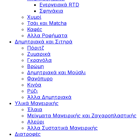
Ενεργειακά RTD
Σφηνάκια
Χυμοί
Τσάι και Matcha
Καφές
Αλλα Ροφήματα
Δημητριακά και Σιτηρά
Πόριτζ
Ζυμαρικά
Γκρανόλα
Βρώμη
Δημητριακά και Μούσλι
Φαγόπυρο
Κινόα
Ρύζι
Άλλα Δημητριακά
Υλικά Μαγειρικής
Έλαια
Μείγματα Μαγειρικής και Ζαχαροπλαστικής
Αλεύρι
Άλλα Συστατικά Μαγειρικής
Διατροφές