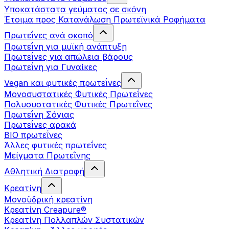
Υποκατάστατα γεύματος σε σκόνη
Έτοιμα προς Κατανάλωση Πρωτεϊνικά Ροφήματα
Πρωτεΐνες ανά σκοπό
Πρωτεΐνη για μυϊκή ανάπτυξη
Πρωτεΐνες για απώλεια βάρους
Πρωτεΐνη για Γυναίκες
Vegan και φυτικές πρωτεΐνες
Μονοσυστατικές Φυτικές Πρωτεΐνες
Πολυσυστατικές Φυτικές Πρωτεΐνες
Πρωτεΐνη Σόγιας
Πρωτεΐνες αρακά
ΒIO πρωτεΐνες
Άλλες φυτικές πρωτεΐνες
Μείγματα Πρωτεΐνης
Αθλητική Διατροφή
Κρεατίνη
Μονοϋδρική κρεατίνη
Κρεατίνη Creapure®
Κρεατίνη Πολλαπλών Συστατικών