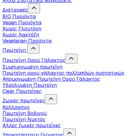
Άλλα Συστατικά Μαγειρικής
Διατροφές
BIO Προϊόντα
Vegan Προϊόντα
Χωρίς Γλουτένη
Χωρίς Λακτόζη
Vegetarian Προϊόντα
Πρωτεΐνη
Πρωτεΐνη Ορού Γάλακτος
Συμπυκνωμένη πρωτεΐνη
Πρωτεΐνη ορού γάλακτος πολλαπλών συστατικών
Απομονωμένη Πρωτεΐνη Ορού Γάλακτος
Υδρολυμένη Πρωτεΐνη
Clear Πρωτεΐνες
Ζωικές πρωτεΐνες
Κολλαγόνο
Πρωτεΐνη Βοδινού
Πρωτεΐνη Νυκτός
Άλλες ζωικές πρωτεΐνες
Υποκατάστατο Γεύματος