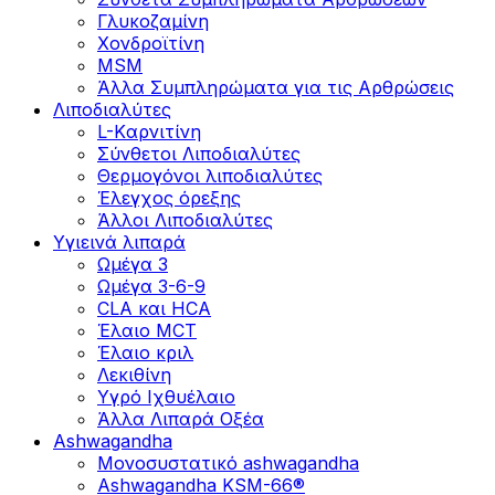
Γλυκοζαμίνη
Χονδροϊτίνη
MSM
Άλλα Συμπληρώματα για τις Αρθρώσεις
Λιποδιαλύτες
L-Kαρνιτίνη
Σύνθετοι Λιποδιαλύτες
Θερμογόνοι λιποδιαλύτες
Έλεγχος όρεξης
Άλλοι Λιποδιαλύτες
Υγιεινά λιπαρά
Ωμέγα 3
Ωμέγα 3-6-9
CLA και HCA
Έλαιο MCT
Έλαιο κριλ
Λεκιθίνη
Υγρό Ιχθυέλαιο
Άλλα Λιπαρά Οξέα
Ashwagandha
Μονοσυστατικό ashwagandha
Ashwagandha KSM-66®