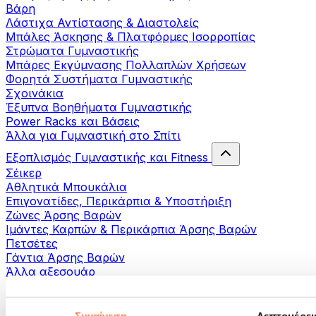
Βάρη
Λάστιχα Αντίστασης & Διαστολείς
Μπάλες Άσκησης & Πλατφόρμες Ισορροπίας
Στρώματα Γυμναστικής
Μπάρες Εκγύμνασης Πολλαπλών Χρήσεων
Φορητά Συστήματα Γυμναστικής
Σχοινάκια
Έξυπνα Βοηθήματα Γυμναστικής
Power Racks και Βάσεις
Άλλα για Γυμναστική στο Σπίτι
Εξοπλισμός Γυμναστικής και Fitness
Σέικερ
Αθλητικά Μπουκάλια
Επιγονατίδες, Περικάρπια & Υποστήριξη
Ζώνες Άρσης Βαρών
Ιμάντες Καρπών & Περικάρπια Άρσης Βαρών
Πετσέτες
Γάντια Άρσης Βαρών
Άλλα αξεσουάρ
Βοηθήματα- αποκατάστασης
Πιστόλια μασάζ