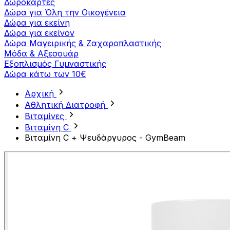
Δωροκάρτες
Δώρα για Όλη την Οικογένεια
Δώρα για εκείνη
Δώρα για εκείνον
Δώρα Μαγειρικής & Ζαχαροπλαστικής
Μόδα & Αξεσουάρ
Εξοπλισμός Γυμναστικής
Δώρα κάτω των 10€
Αρχική
Αθλητική Διατροφή
Βιταμίνες
Βιταμίνη C
Βιταμίνη C + Ψευδάργυρος - GymBeam