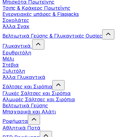
Μπισκότα Πρωτεΐνης
Τσιπς & Kράκερς Πρωτεΐνης
Ενεργειακές μπάρες & Flapjacks
Σοκολάτες
Άλλα Σνακ
Βελτιωτικά Γεύσης & Γλυκαντικές Ουσίες
Γλυκαντικά
Ερυθριτόλη
Μέλι
Στέβια
Ξυλιτόλη
Άλλα Γλυκαντικά
Σάλτσες και Σιρόπια
Γλυκές Σάλτσες και Σιρόπια
Αλμυρές Σάλτσες και Σιρόπια
Bελτιωτικά Γεύσης
Μπαχαρικά και Αλάτι
Ροφήματα
Αθλητικά Ποτά