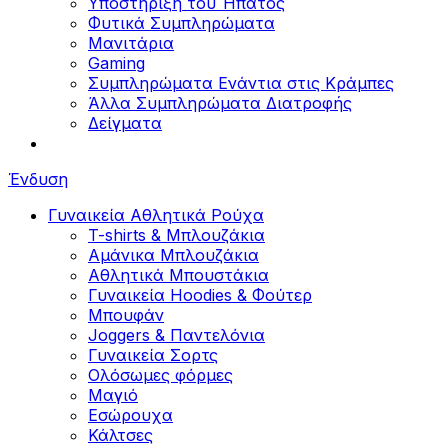
Υποστήριξη του Ήπατος
Φυτικά Συμπληρώματα
Μανιτάρια
Gaming
Συμπληρώματα Ενάντια στις Κράμπες
Άλλα Συμπληρώματα Διατροφής
Δείγματα
Ένδυση
Γυναικεία Αθλητικά Ρούχα
T-shirts & Μπλουζάκια
Αμάνικα Μπλουζάκια
Aθλητικά Μπουστάκια
Γυναικεία Hoodies & Φούτερ
Μπουφάν
Joggers & Παντελόνια
Γυναικεία Σορτς
Ολόσωμες φόρμες
Μαγιό
Εσώρουχα
Κάλτσες