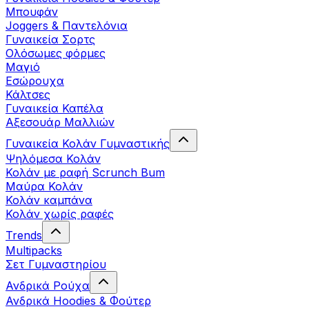
Μπουφάν
Joggers & Παντελόνια
Γυναικεία Σορτς
Ολόσωμες φόρμες
Μαγιό
Εσώρουχα
Κάλτσες
Γυναικεία Καπέλα
Αξεσουάρ Μαλλιών
Γυναικεία Κολάν Γυμναστικής
Ψηλόμεσα Κολάν
Κολάν με ραφή Scrunch Bum
Μαύρα Κολάν
Κολάν καμπάνα
Κολάν χωρίς ραφές
Trends
Multipacks
Σετ Γυμναστηρίου
Ανδρικά Ρούχα
Ανδρικά Hoodies & Φούτερ