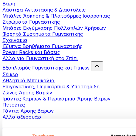
Βάρη
Λάστιχα Αντίστασης & Διαστολείς
Μπάλες Άσκησης & Πλατφόρμες Ισορροπίας
Στρώματα Γυμναστικής
Μπάρες Εκγύμνασης Πολλαπλών Χρήσεων
Φορητά Συστήματα Γυμναστικής
Σχοινάκια
Έξυπνα Βοηθήματα Γυμναστικής
Power Racks και Βάσεις
Άλλα για Γυμναστική στο Σπίτι
Εξοπλισμός Γυμναστικής και Fitness
Σέικερ
Αθλητικά Μπουκάλια
Επιγονατίδες, Περικάρπια & Υποστήριξη
Ζώνες Άρσης Βαρών
Ιμάντες Καρπών & Περικάρπια Άρσης Βαρών
Πετσέτες
Γάντια Άρσης Βαρών
Άλλα αξεσουάρ
Βοηθήματα- αποκατάστασης
Πιστόλια μασάζ