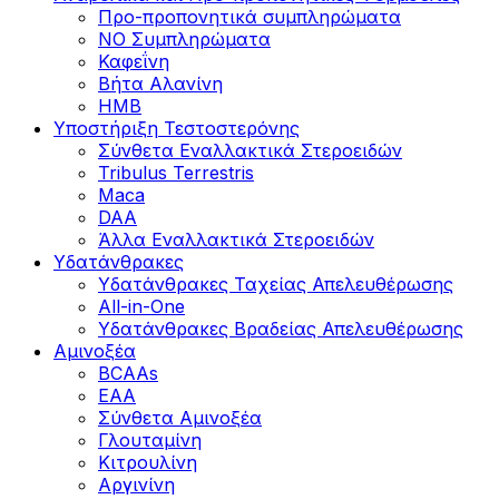
Προ-προπονητικά συμπληρώματα
ΝΟ Συμπληρώματα
Καφεΐνη
Βήτα Αλανίνη
HMB
Υποστήριξη Τεστοστερόνης
Σύνθετα Εναλλακτικά Στεροειδών
Tribulus Terrestris
Maca
DAA
Άλλα Εναλλακτικά Στεροειδών
Υδατάνθρακες
Υδατάνθρακες Ταχείας Απελευθέρωσης
All-in-One
Υδατάνθρακες Βραδείας Απελευθέρωσης
Αμινοξέα
BCAAs
EAA
Σύνθετα Αμινοξέα
Γλουταμίνη
Κιτρουλίνη
Αργινίνη