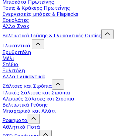
Μπισκότα Πρωτεΐνης
Τσιπς & Kράκερς Πρωτεΐνης
Ενεργειακές μπάρες & Flapjacks
Σοκολάτες
Άλλα Σνακ
Βελτιωτικά Γεύσης & Γλυκαντικές Ουσίες
Γλυκαντικά
Ερυθριτόλη
Μέλι
Στέβια
Ξυλιτόλη
Άλλα Γλυκαντικά
Σάλτσες και Σιρόπια
Γλυκές Σάλτσες και Σιρόπια
Αλμυρές Σάλτσες και Σιρόπια
Bελτιωτικά Γεύσης
Μπαχαρικά και Αλάτι
Ροφήματα
Αθλητικά Ποτά