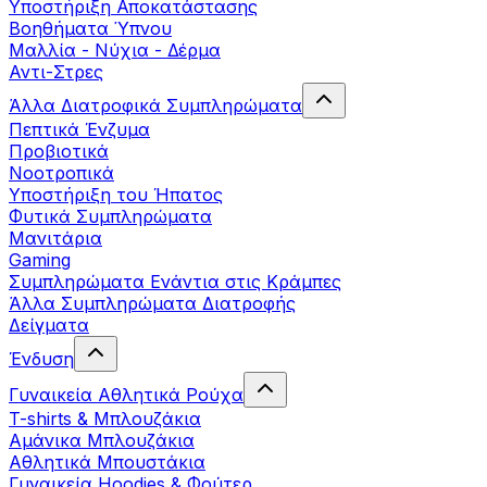
Yποστήριξη Αποκατάστασης
Βοηθήματα Ύπνου
Μαλλία - Νύχια - Δέρμα
Αντι-Στρες
Άλλα Διατροφικά Συμπληρώματα
Πεπτικά Ένζυμα
Προβιοτικά
Νοοτροπικά
Υποστήριξη του Ήπατος
Φυτικά Συμπληρώματα
Μανιτάρια
Gaming
Συμπληρώματα Ενάντια στις Κράμπες
Άλλα Συμπληρώματα Διατροφής
Δείγματα
Ένδυση
Γυναικεία Αθλητικά Ρούχα
T-shirts & Μπλουζάκια
Αμάνικα Μπλουζάκια
Aθλητικά Μπουστάκια
Γυναικεία Hoodies & Φούτερ