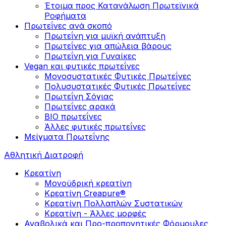
Έτοιμα προς Κατανάλωση Πρωτεϊνικά
Ροφήματα
Πρωτεΐνες ανά σκοπό
Πρωτεΐνη για μυϊκή ανάπτυξη
Πρωτεΐνες για απώλεια βάρους
Πρωτεΐνη για Γυναίκες
Vegan και φυτικές πρωτεΐνες
Μονοσυστατικές Φυτικές Πρωτεΐνες
Πολυσυστατικές Φυτικές Πρωτεΐνες
Πρωτεΐνη Σόγιας
Πρωτεΐνες αρακά
ΒIO πρωτεΐνες
Άλλες φυτικές πρωτεΐνες
Μείγματα Πρωτεΐνης
Αθλητική Διατροφή
Κρεατίνη
Μονοϋδρική κρεατίνη
Κρεατίνη Creapure®
Κρεατίνη Πολλαπλών Συστατικών
Κρεατίνη - Άλλες μορφές
Αναβολικά και Προ-προπονητικές Φόρμουλες