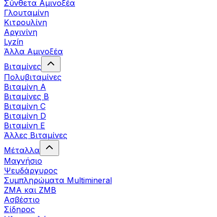
Σύνθετα Αμινοξέα
Γλουταμίνη
Κιτρουλίνη
Αργινίνη
Lyzín
Άλλα Αμινοξέα
Βιταμίνες
Πολυβιταμίνες
Βιταμίνη Α
Βιταμίνες Β
Βιταμίνη C
Βιταμίνη D
Βιταμίνη Ε
Άλλες Βιταμίνες
Μέταλλα
Μαγνήσιο
Ψευδάργυρος
Συμπληρώματα Multimineral
ZMA και ZMB
Ασβέστιο
Σίδηρος