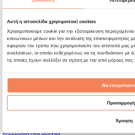
Συναίνεση
Λεπτομέρει
Εργαλεία μασάζ
Κύλινδροι Αφρού & Εξοπλισμός Μασάζ
Άλλα Βοηθήματα Αποκατάστασης
Αυτή η ιστοσελίδα χρησιμοποιεί cookies
Τσάντες & σακίδια πλάτης
Τσάντες τροφίμων & αξεσουάρ
Χρησιμοποιούμε cookie για την εξατομίκευση περιεχομένου
Σάκοι Γυμναστικής
κοινωνικών μέσων και την ανάλυση της επισκεψιμότητάς μ
Σακίδια πλάτης
αφορούν τον τρόπο που χρησιμοποιείτε τον ιστότοπό μας μ
Αξεσουάρ με βάση τη δραστηριότητα
αναλύσεων, οι οποίοι ενδεχομένως να τις συνδυάσουν με 
Tρέξιμο
τις οποίες έχουν συλλέξει σε σχέση με την από μέρους σας
Αθλήματα πάλης
Ποδηλασία
Γιόγκα & Πιλάτες
Κρυοθεραπεία
Να επιτρέποντα
Κολύμβηση
Πεζοπορία
Προσαρμογή
Biohacking
Θεραπεία με Κόκκινο Φως
Φίλτρα και Δοχεία Νερού
Άρνηση
Βιώσιμο Σπίτι
Απορρυπαντικά ρούχων