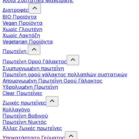
Άλλα Συστατικά Μαγειρικής
Διατροφές
BIO Προϊόντα
Vegan Προϊόντα
Χωρίς Γλουτένη
Χωρίς Λακτόζη
Vegetarian Προϊόντα
Πρωτεΐνη
Πρωτεΐνη Ορού Γάλακτος
Συμπυκνωμένη πρωτεΐνη
Πρωτεΐνη ορού γάλακτος πολλαπλών συστατικών
Απομονωμένη Πρωτεΐνη Ορού Γάλακτος
Υδρολυμένη Πρωτεΐνη
Clear Πρωτεΐνες
Ζωικές πρωτεΐνες
Κολλαγόνο
Πρωτεΐνη Βοδινού
Πρωτεΐνη Νυκτός
Άλλες ζωικές πρωτεΐνες
Υποκατάστατο Γεύματος