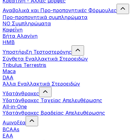
Κρεατίνη - Άλλες μορφές
Αναβολικά και Προ-προπονητικές Φόρμουλες
Προ-προπονητικά συμπληρώματα
ΝΟ Συμπληρώματα
Καφεΐνη
Βήτα Αλανίνη
HMB
Υποστήριξη Τεστοστερόνης
Σύνθετα Εναλλακτικά Στεροειδών
Tribulus Terrestris
Maca
DAA
Άλλα Εναλλακτικά Στεροειδών
Υδατάνθρακες
Υδατάνθρακες Ταχείας Απελευθέρωσης
All-in-One
Υδατάνθρακες Βραδείας Απελευθέρωσης
Αμινοξέα
BCAAs
EAA