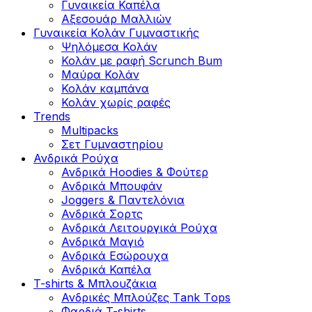
Γυναικεία Καπέλα
Αξεσουάρ Μαλλιών
Γυναικεία Κολάν Γυμναστικής
Ψηλόμεσα Κολάν
Κολάν με ραφή Scrunch Bum
Μαύρα Κολάν
Κολάν καμπάνα
Κολάν χωρίς ραφές
Trends
Multipacks
Σετ Γυμναστηρίου
Ανδρικά Ρούχα
Ανδρικά Hoodies & Φούτερ
Ανδρικά Μπουφάν
Joggers & Παντελόνια
Ανδρικά Σορτς
Ανδρικά Λειτουργικά Ρούχα
Ανδρικά Μαγιό
Ανδρικά Εσώρουχα
Ανδρικά Καπέλα
T-shirts & Μπλουζάκια
Ανδρικές Mπλούζες Τank Τops
Φαρδιά T-shirts