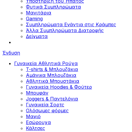
Υποστήριξη του Ήπατος
Φυτικά Συμπληρώματα
Μανιτάρια
Gaming
Συμπληρώματα Ενάντια στις Κράμπες
Άλλα Συμπληρώματα Διατροφής
Δείγματα
Ένδυση
Γυναικεία Αθλητικά Ρούχα
T-shirts & Μπλουζάκια
Αμάνικα Μπλουζάκια
Aθλητικά Μπουστάκια
Γυναικεία Hoodies & Φούτερ
Μπουφάν
Joggers & Παντελόνια
Γυναικεία Σορτς
Ολόσωμες φόρμες
Μαγιό
Εσώρουχα
Κάλτσες