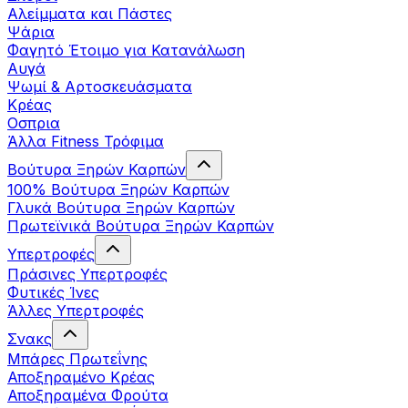
Αλείμματα και Πάστες
Ψάρια
Φαγητό Έτοιμο για Κατανάλωση
Αυγά
Ψωμί & Αρτοσκευάσματα
Κρέας
Οσπρια
Άλλα Fitness Τρόφιμα
Βούτυρα Ξηρών Καρπών
100% Βούτυρα Ξηρών Καρπών
Γλυκά Βούτυρα Ξηρών Καρπών
Πρωτεϊνικά Βούτυρα Ξηρών Καρπών
Υπερτροφές
Πράσινες Υπερτροφές
Φυτικές Ίνες
Άλλες Υπερτροφές
Σνακς
Μπάρες Πρωτεΐνης
Αποξηραμένο Κρέας
Αποξηραμένα Φρούτα