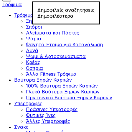
Τρόφιμα
Δημοφιλείς αναζητήσεις
Τρόφιμα για Fitness
Δημοφιλέστερα
Ξηροί Καρποί
Σπόροι
Αλείμματα και Πάστες
Ψάρια
Φαγητό Έτοιμο για Κατανάλωση
Αυγά
Ψωμί & Αρτοσκευάσματα
Κρέας
Οσπρια
Άλλα Fitness Τρόφιμα
Βούτυρα Ξηρών Καρπών
100% Βούτυρα Ξηρών Καρπών
Γλυκά Βούτυρα Ξηρών Καρπών
Πρωτεϊνικά Βούτυρα Ξηρών Καρπών
Υπερτροφές
Πράσινες Υπερτροφές
Φυτικές Ίνες
Άλλες Υπερτροφές
Σνακς