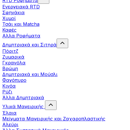
RTD Ροφήματα
Ενεργειακά RTD
Σφηνάκια
Χυμοί
Τσάι και Matcha
Καφές
Αλλα Ροφήματα
Δημητριακά και Σιτηρά
Πόριτζ
Ζυμαρικά
Γκρανόλα
Βρώμη
Δημητριακά και Μούσλι
Φαγόπυρο
Κινόα
Ρύζι
Άλλα Δημητριακά
Υλικά Μαγειρικής
Έλαια
Μείγματα Μαγειρικής και Ζαχαροπλαστικής
Αλεύρι