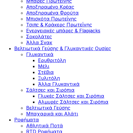
Μπάρες Πρωτεΐνης
Αποξηραμένο Κρέας
Αποξηραμένα Φρούτα
Μπισκότα Πρωτεΐνης
Τσιπς & Kράκερς Πρωτεΐνης
Ενεργειακές μπάρες & Flapjacks
Σοκολάτες
Άλλα Σνακ
Βελτιωτικά Γεύσης & Γλυκαντικές Ουσίες
Γλυκαντικά
Ερυθριτόλη
Μέλι
Στέβια
Ξυλιτόλη
Άλλα Γλυκαντικά
Σάλτσες και Σιρόπια
Γλυκές Σάλτσες και Σιρόπια
Αλμυρές Σάλτσες και Σιρόπια
Bελτιωτικά Γεύσης
Μπαχαρικά και Αλάτι
Ροφήματα
Αθλητικά Ποτά
RTD Ροφήματα