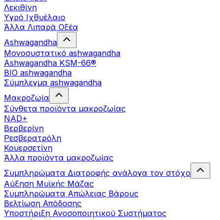
Λεκιθίνη
Υγρό Ιχθυέλαιο
Άλλα Λιπαρά Οξέα
Ashwagandha
Μονοσυστατικό ashwagandha
Ashwagandha KSM-66®
BIO ashwagandha
Σύμπλεγμα ashwagandha
Μακροζωία
Σύνθετα προϊόντα μακροζωίας
NAD+
Βερβερίνη
Ρεσβερατρόλη
Κουερσετίνη
Άλλα προϊόντα μακροζωίας
Συμπληρώματα Διατροφής ανάλογα τον στόχο
Αύξηση Μυϊκής Μάζας
Συμπληρώματα Aπώλειας Βάρους
Βελτίωση Απόδοσης
Υποστήριξη Ανοσοποιητικού Συστήματος