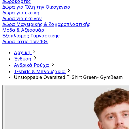
Δωροκάρτες
Δώρα για Όλη την Οικογένεια
Δώρα για εκείνη
Δώρα για εκείνον
Δώρα Μαγειρικής & Ζαχαροπλαστικής
Μόδα & Αξεσουάρ
Εξοπλισμός Γυμναστικής
Δώρα κάτω των 10€
Αρχική
Ένδυση
Ανδρικά Ρούχα
T-shirts & Μπλουζάκια
Unstoppable Oversized T-Shirt Green- GymBeam