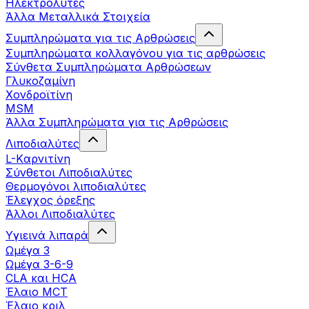
Ηλεκτρολύτες
Άλλα Mεταλλικά Στοιχεία
Συμπληρώματα για τις Αρθρώσεις
Συμπληρώματα κολλαγόνου για τις αρθρώσεις
Σύνθετα Συμπληρώματα Αρθρώσεων
Γλυκοζαμίνη
Χονδροϊτίνη
MSM
Άλλα Συμπληρώματα για τις Αρθρώσεις
Λιποδιαλύτες
L-Kαρνιτίνη
Σύνθετοι Λιποδιαλύτες
Θερμογόνοι λιποδιαλύτες
Έλεγχος όρεξης
Άλλοι Λιποδιαλύτες
Υγιεινά λιπαρά
Ωμέγα 3
Ωμέγα 3-6-9
CLA και HCA
Έλαιο MCT
Έλαιο κριλ