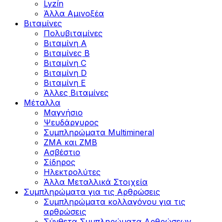
Lyzín
Άλλα Αμινοξέα
Βιταμίνες
Πολυβιταμίνες
Βιταμίνη Α
Βιταμίνες Β
Βιταμίνη C
Βιταμίνη D
Βιταμίνη Ε
Άλλες Βιταμίνες
Μέταλλα
Μαγνήσιο
Ψευδάργυρος
Συμπληρώματα Multimineral
ZMA και ZMB
Ασβέστιο
Σίδηρος
Ηλεκτρολύτες
Άλλα Mεταλλικά Στοιχεία
Συμπληρώματα για τις Αρθρώσεις
Συμπληρώματα κολλαγόνου για τις
αρθρώσεις
Σύνθετα Συμπληρώματα Αρθρώσεων