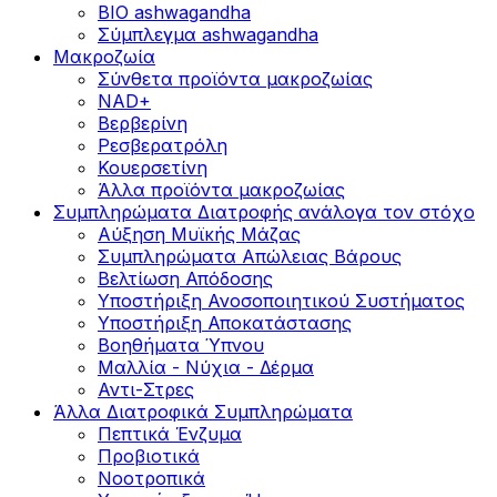
BIO ashwagandha
Σύμπλεγμα ashwagandha
Μακροζωία
Σύνθετα προϊόντα μακροζωίας
NAD+
Βερβερίνη
Ρεσβερατρόλη
Κουερσετίνη
Άλλα προϊόντα μακροζωίας
Συμπληρώματα Διατροφής ανάλογα τον στόχο
Αύξηση Μυϊκής Μάζας
Συμπληρώματα Aπώλειας Βάρους
Βελτίωση Απόδοσης
Υποστήριξη Ανοσοποιητικού Συστήματος
Yποστήριξη Αποκατάστασης
Βοηθήματα Ύπνου
Μαλλία - Νύχια - Δέρμα
Αντι-Στρες
Άλλα Διατροφικά Συμπληρώματα
Πεπτικά Ένζυμα
Προβιοτικά
Νοοτροπικά