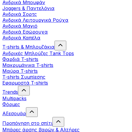
Ανδρικά Μπουφάν
Joggers & Παντελόνια
Ανδρικά Σορτς
Ανδρικά Λειτουργικά Ρούχα
Ανδρικά Μαγιό
Ανδρικά Εσώρουχα
Ανδρικά Καπέλα
T-shirts & Μπλουζάκια
Ανδρικές Mπλούζες Τank Τops
Φαρδιά T-shirts
Μακρυμάνικα T-shirts
Μαύρα T-shirts
T-shirts Συμπίεσης
Εφαρμοστά T-shirts
Trends
Multipacks
Φόρμες
Αξεσουάρ
Προπόνηση στο σπίτι
Μπάρες άρσης βαρών & Αλτήρες