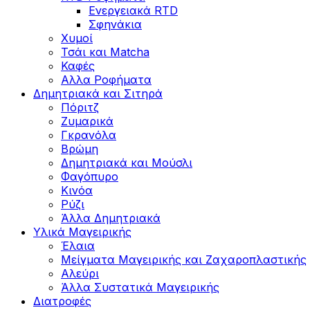
Ενεργειακά RTD
Σφηνάκια
Χυμοί
Τσάι και Matcha
Καφές
Αλλα Ροφήματα
Δημητριακά και Σιτηρά
Πόριτζ
Ζυμαρικά
Γκρανόλα
Βρώμη
Δημητριακά και Μούσλι
Φαγόπυρο
Κινόα
Ρύζι
Άλλα Δημητριακά
Υλικά Μαγειρικής
Έλαια
Μείγματα Μαγειρικής και Ζαχαροπλαστικής
Αλεύρι
Άλλα Συστατικά Μαγειρικής
Διατροφές