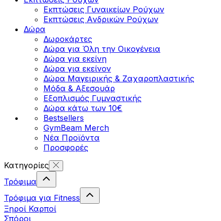
Εκπτώσεις Γυναικείων Ρούχων
Εκπτώσεις Aνδρικών Ρούχων
Δώρα
Δωροκάρτες
Δώρα για Όλη την Οικογένεια
Δώρα για εκείνη
Δώρα για εκείνον
Δώρα Μαγειρικής & Ζαχαροπλαστικής
Μόδα & Αξεσουάρ
Εξοπλισμός Γυμναστικής
Δώρα κάτω των 10€
Bestsellers
GymBeam Merch
Νέα Προϊόντα
Προσφορές
Κατηγορίες
Τρόφιμα
Τρόφιμα για Fitness
Ξηροί Καρποί
Σπόροι