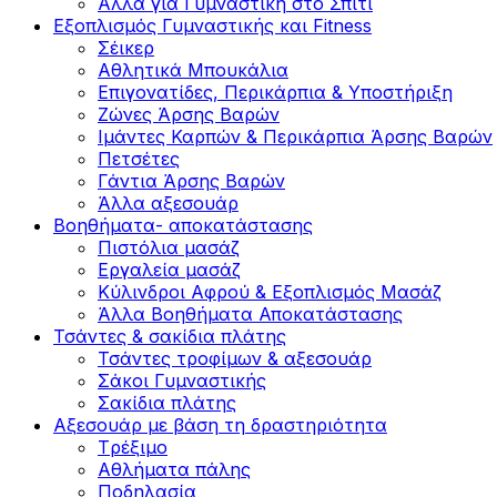
Άλλα για Γυμναστική στο Σπίτι
Εξοπλισμός Γυμναστικής και Fitness
Σέικερ
Αθλητικά Μπουκάλια
Επιγονατίδες, Περικάρπια & Υποστήριξη
Ζώνες Άρσης Βαρών
Ιμάντες Καρπών & Περικάρπια Άρσης Βαρών
Πετσέτες
Γάντια Άρσης Βαρών
Άλλα αξεσουάρ
Βοηθήματα- αποκατάστασης
Πιστόλια μασάζ
Εργαλεία μασάζ
Κύλινδροι Αφρού & Εξοπλισμός Μασάζ
Άλλα Βοηθήματα Αποκατάστασης
Τσάντες & σακίδια πλάτης
Τσάντες τροφίμων & αξεσουάρ
Σάκοι Γυμναστικής
Σακίδια πλάτης
Αξεσουάρ με βάση τη δραστηριότητα
Tρέξιμο
Αθλήματα πάλης
Ποδηλασία