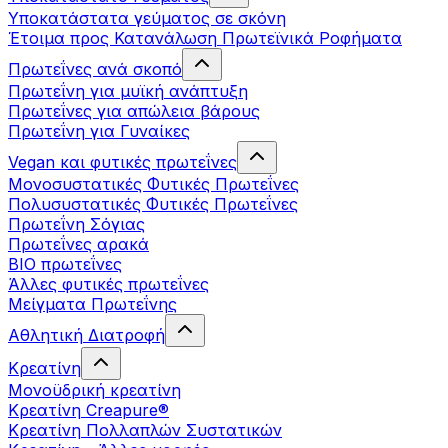
Υποκατάστατα γεύματος σε σκόνη
Έτοιμα προς Κατανάλωση Πρωτεϊνικά Ροφήματα
Πρωτεΐνες ανά σκοπό
Πρωτεΐνη για μυϊκή ανάπτυξη
Πρωτεΐνες για απώλεια βάρους
Πρωτεΐνη για Γυναίκες
Vegan και φυτικές πρωτεΐνες
Μονοσυστατικές Φυτικές Πρωτεΐνες
Πολυσυστατικές Φυτικές Πρωτεΐνες
Πρωτεΐνη Σόγιας
Πρωτεΐνες αρακά
ΒIO πρωτεΐνες
Άλλες φυτικές πρωτεΐνες
Μείγματα Πρωτεΐνης
Αθλητική Διατροφή
Κρεατίνη
Μονοϋδρική κρεατίνη
Κρεατίνη Creapure®
Κρεατίνη Πολλαπλών Συστατικών