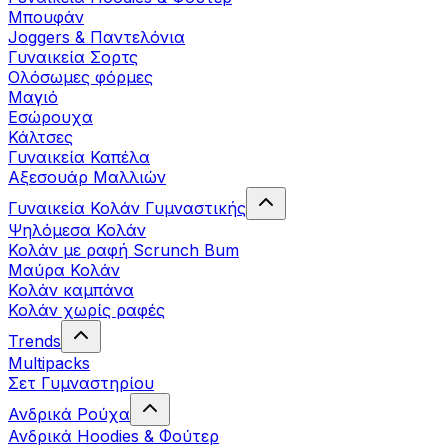
Μπουφάν
Joggers & Παντελόνια
Γυναικεία Σορτς
Ολόσωμες φόρμες
Μαγιό
Εσώρουχα
Κάλτσες
Γυναικεία Καπέλα
Αξεσουάρ Μαλλιών
Γυναικεία Κολάν Γυμναστικής
Ψηλόμεσα Κολάν
Κολάν με ραφή Scrunch Bum
Μαύρα Κολάν
Κολάν καμπάνα
Κολάν χωρίς ραφές
Trends
Multipacks
Σετ Γυμναστηρίου
Ανδρικά Ρούχα
Ανδρικά Hoodies & Φούτερ