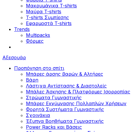
Μακρυμάνικα T-shirts
Μαύρα T-shirts
T-shirts Συμπίεσης
Εφαρμοστά T-shirts
Trends
Multipacks
Φόρμες
Αξεσουάρ
Προπόνηση στο σπίτι
Μπάρες άρσης βαρών & Αλτήρες
Βάρη
Λάστιχα Αντίστασης & Διαστολείς
Μπάλες Άσκησης & Πλατφόρμες Ισορροπίας
Στρώματα Γυμναστικής
Μπάρες Εκγύμνασης Πολλαπλών Χρήσεων
Φορητά Συστήματα Γυμναστικής
Σχοινάκια
Έξυπνα Βοηθήματα Γυμναστικής
Power Racks και Βάσεις