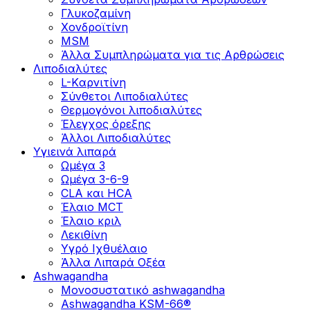
Γλυκοζαμίνη
Χονδροϊτίνη
MSM
Άλλα Συμπληρώματα για τις Αρθρώσεις
Λιποδιαλύτες
L-Kαρνιτίνη
Σύνθετοι Λιποδιαλύτες
Θερμογόνοι λιποδιαλύτες
Έλεγχος όρεξης
Άλλοι Λιποδιαλύτες
Υγιεινά λιπαρά
Ωμέγα 3
Ωμέγα 3-6-9
CLA και HCA
Έλαιο MCT
Έλαιο κριλ
Λεκιθίνη
Υγρό Ιχθυέλαιο
Άλλα Λιπαρά Οξέα
Ashwagandha
Μονοσυστατικό ashwagandha
Ashwagandha KSM-66®