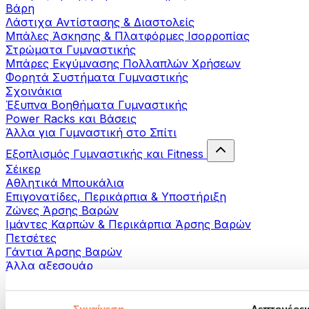
Βάρη
Λάστιχα Αντίστασης & Διαστολείς
Μπάλες Άσκησης & Πλατφόρμες Ισορροπίας
Στρώματα Γυμναστικής
Μπάρες Εκγύμνασης Πολλαπλών Χρήσεων
Φορητά Συστήματα Γυμναστικής
Σχοινάκια
Έξυπνα Βοηθήματα Γυμναστικής
Power Racks και Βάσεις
Άλλα για Γυμναστική στο Σπίτι
Εξοπλισμός Γυμναστικής και Fitness
Σέικερ
Αθλητικά Μπουκάλια
Επιγονατίδες, Περικάρπια & Υποστήριξη
Ζώνες Άρσης Βαρών
Ιμάντες Καρπών & Περικάρπια Άρσης Βαρών
Πετσέτες
Γάντια Άρσης Βαρών
Άλλα αξεσουάρ
Βοηθήματα- αποκατάστασης
Πιστόλια μασάζ