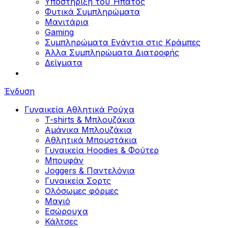
Υποστήριξη του Ήπατος
Φυτικά Συμπληρώματα
Μανιτάρια
Gaming
Συμπληρώματα Ενάντια στις Κράμπες
Άλλα Συμπληρώματα Διατροφής
Δείγματα
Ένδυση
Γυναικεία Αθλητικά Ρούχα
T-shirts & Μπλουζάκια
Αμάνικα Μπλουζάκια
Aθλητικά Μπουστάκια
Γυναικεία Hoodies & Φούτερ
Μπουφάν
Joggers & Παντελόνια
Γυναικεία Σορτς
Ολόσωμες φόρμες
Μαγιό
Εσώρουχα
Κάλτσες