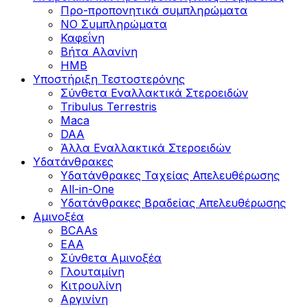
Προ-προπονητικά συμπληρώματα
ΝΟ Συμπληρώματα
Καφεΐνη
Βήτα Αλανίνη
HMB
Υποστήριξη Τεστοστερόνης
Σύνθετα Εναλλακτικά Στεροειδών
Tribulus Terrestris
Maca
DAA
Άλλα Εναλλακτικά Στεροειδών
Υδατάνθρακες
Υδατάνθρακες Ταχείας Απελευθέρωσης
All-in-One
Υδατάνθρακες Βραδείας Απελευθέρωσης
Αμινοξέα
BCAAs
EAA
Σύνθετα Αμινοξέα
Γλουταμίνη
Κιτρουλίνη
Αργινίνη