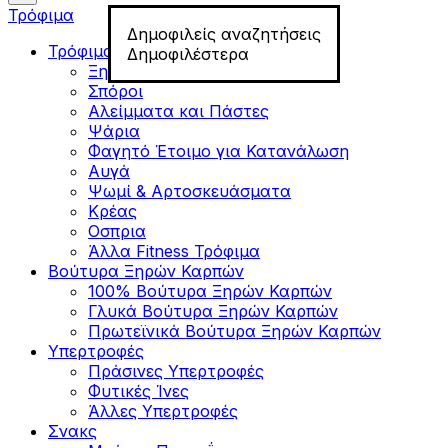
Τρόφιμα
Δημοφιλείς αναζητήσεις
Τρόφιμα για Fitness
Δημοφιλέστερα
Ξηροί Καρποί
Σπόροι
Αλείμματα και Πάστες
Ψάρια
Φαγητό Έτοιμο για Κατανάλωση
Αυγά
Ψωμί & Αρτοσκευάσματα
Κρέας
Οσπρια
Άλλα Fitness Τρόφιμα
Βούτυρα Ξηρών Καρπών
100% Βούτυρα Ξηρών Καρπών
Γλυκά Βούτυρα Ξηρών Καρπών
Πρωτεϊνικά Βούτυρα Ξηρών Καρπών
Υπερτροφές
Πράσινες Υπερτροφές
Φυτικές Ίνες
Άλλες Υπερτροφές
Σνακς