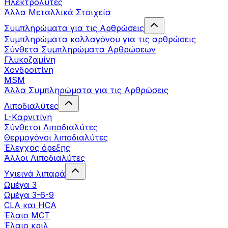
Ηλεκτρολύτες
Άλλα Mεταλλικά Στοιχεία
Συμπληρώματα για τις Αρθρώσεις
Συμπληρώματα κολλαγόνου για τις αρθρώσεις
Σύνθετα Συμπληρώματα Αρθρώσεων
Γλυκοζαμίνη
Χονδροϊτίνη
MSM
Άλλα Συμπληρώματα για τις Αρθρώσεις
Λιποδιαλύτες
L-Kαρνιτίνη
Σύνθετοι Λιποδιαλύτες
Θερμογόνοι λιποδιαλύτες
Έλεγχος όρεξης
Άλλοι Λιποδιαλύτες
Υγιεινά λιπαρά
Ωμέγα 3
Ωμέγα 3-6-9
CLA και HCA
Έλαιο MCT
Έλαιο κριλ