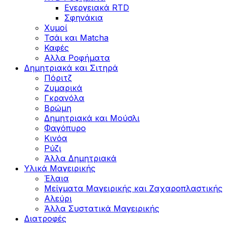
Ενεργειακά RTD
Σφηνάκια
Χυμοί
Τσάι και Matcha
Καφές
Αλλα Ροφήματα
Δημητριακά και Σιτηρά
Πόριτζ
Ζυμαρικά
Γκρανόλα
Βρώμη
Δημητριακά και Μούσλι
Φαγόπυρο
Κινόα
Ρύζι
Άλλα Δημητριακά
Υλικά Μαγειρικής
Έλαια
Μείγματα Μαγειρικής και Ζαχαροπλαστικής
Αλεύρι
Άλλα Συστατικά Μαγειρικής
Διατροφές