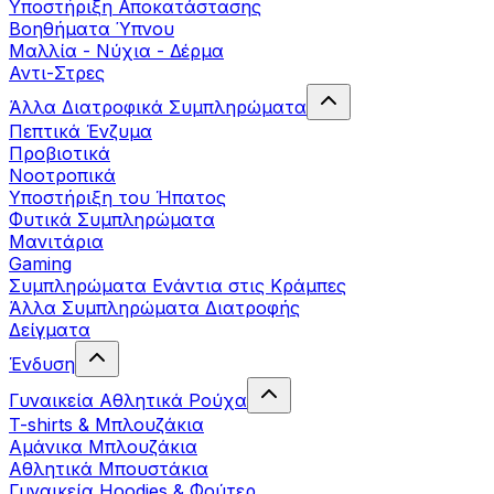
Yποστήριξη Αποκατάστασης
Βοηθήματα Ύπνου
Μαλλία - Νύχια - Δέρμα
Αντι-Στρες
Άλλα Διατροφικά Συμπληρώματα
Πεπτικά Ένζυμα
Προβιοτικά
Νοοτροπικά
Υποστήριξη του Ήπατος
Φυτικά Συμπληρώματα
Μανιτάρια
Gaming
Συμπληρώματα Ενάντια στις Κράμπες
Άλλα Συμπληρώματα Διατροφής
Δείγματα
Ένδυση
Γυναικεία Αθλητικά Ρούχα
T-shirts & Μπλουζάκια
Αμάνικα Μπλουζάκια
Aθλητικά Μπουστάκια
Γυναικεία Hoodies & Φούτερ