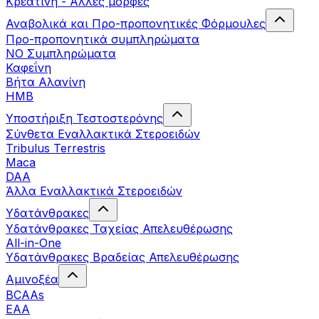
Κρεατίνη - Άλλες μορφές
Αναβολικά και Προ-προπονητικές Φόρμουλες
Προ-προπονητικά συμπληρώματα
ΝΟ Συμπληρώματα
Καφεΐνη
Βήτα Αλανίνη
HMB
Υποστήριξη Τεστοστερόνης
Σύνθετα Εναλλακτικά Στεροειδών
Tribulus Terrestris
Maca
DAA
Άλλα Εναλλακτικά Στεροειδών
Υδατάνθρακες
Υδατάνθρακες Ταχείας Απελευθέρωσης
All-in-One
Υδατάνθρακες Βραδείας Απελευθέρωσης
Αμινοξέα
BCAAs
EAA