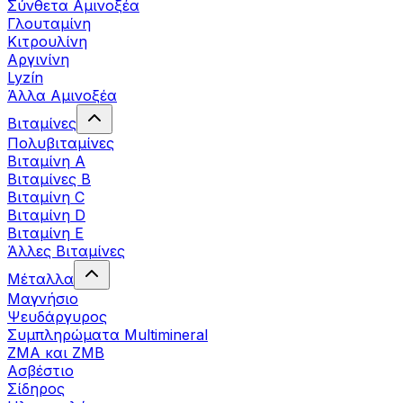
Σύνθετα Αμινοξέα
Γλουταμίνη
Κιτρουλίνη
Αργινίνη
Lyzín
Άλλα Αμινοξέα
Βιταμίνες
Πολυβιταμίνες
Βιταμίνη Α
Βιταμίνες Β
Βιταμίνη C
Βιταμίνη D
Βιταμίνη Ε
Άλλες Βιταμίνες
Μέταλλα
Μαγνήσιο
Ψευδάργυρος
Συμπληρώματα Multimineral
ZMA και ZMB
Ασβέστιο
Σίδηρος