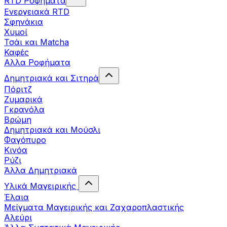
RTD Ροφήματα
Ενεργειακά RTD
Σφηνάκια
Χυμοί
Τσάι και Matcha
Καφές
Αλλα Ροφήματα
Δημητριακά και Σιτηρά
Πόριτζ
Ζυμαρικά
Γκρανόλα
Βρώμη
Δημητριακά και Μούσλι
Φαγόπυρο
Κινόα
Ρύζι
Άλλα Δημητριακά
Υλικά Μαγειρικής
Έλαια
Μείγματα Μαγειρικής και Ζαχαροπλαστικής
Αλεύρι