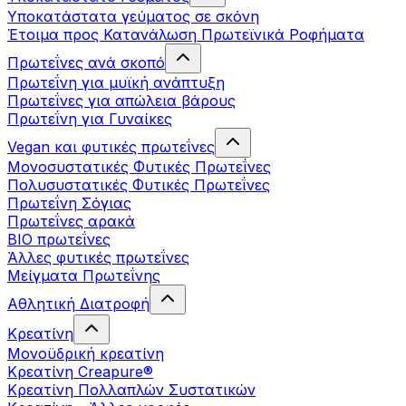
Υποκατάστατα γεύματος σε σκόνη
Έτοιμα προς Κατανάλωση Πρωτεϊνικά Ροφήματα
Πρωτεΐνες ανά σκοπό
Πρωτεΐνη για μυϊκή ανάπτυξη
Πρωτεΐνες για απώλεια βάρους
Πρωτεΐνη για Γυναίκες
Vegan και φυτικές πρωτεΐνες
Μονοσυστατικές Φυτικές Πρωτεΐνες
Πολυσυστατικές Φυτικές Πρωτεΐνες
Πρωτεΐνη Σόγιας
Πρωτεΐνες αρακά
ΒIO πρωτεΐνες
Άλλες φυτικές πρωτεΐνες
Μείγματα Πρωτεΐνης
Αθλητική Διατροφή
Κρεατίνη
Μονοϋδρική κρεατίνη
Κρεατίνη Creapure®
Κρεατίνη Πολλαπλών Συστατικών