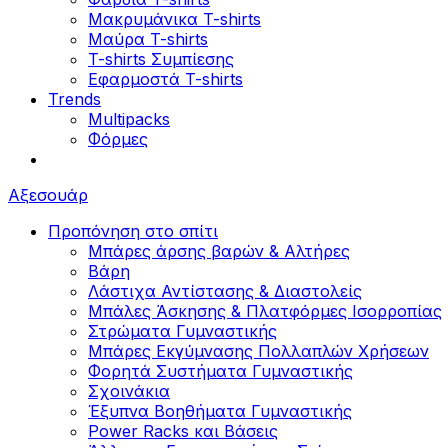
Μακρυμάνικα T-shirts
Μαύρα T-shirts
T-shirts Συμπίεσης
Εφαρμοστά T-shirts
Trends
Multipacks
Φόρμες
Αξεσουάρ
Προπόνηση στο σπίτι
Μπάρες άρσης βαρών & Αλτήρες
Βάρη
Λάστιχα Αντίστασης & Διαστολείς
Μπάλες Άσκησης & Πλατφόρμες Ισορροπίας
Στρώματα Γυμναστικής
Μπάρες Εκγύμνασης Πολλαπλών Χρήσεων
Φορητά Συστήματα Γυμναστικής
Σχοινάκια
Έξυπνα Βοηθήματα Γυμναστικής
Power Racks και Βάσεις