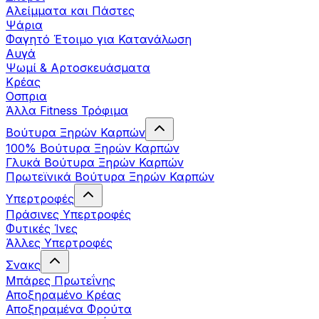
Αλείμματα και Πάστες
Ψάρια
Φαγητό Έτοιμο για Κατανάλωση
Αυγά
Ψωμί & Αρτοσκευάσματα
Κρέας
Οσπρια
Άλλα Fitness Τρόφιμα
Βούτυρα Ξηρών Καρπών
100% Βούτυρα Ξηρών Καρπών
Γλυκά Βούτυρα Ξηρών Καρπών
Πρωτεϊνικά Βούτυρα Ξηρών Καρπών
Υπερτροφές
Πράσινες Υπερτροφές
Φυτικές Ίνες
Άλλες Υπερτροφές
Σνακς
Μπάρες Πρωτεΐνης
Αποξηραμένο Κρέας
Αποξηραμένα Φρούτα