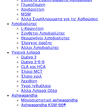
Γλυκοζαμίνη
Χονδροϊτίνη
MSM
Άλλα Συμπληρώματα για τις Αρθρώσεις
Λιποδιαλύτες
L-Kαρνιτίνη
Σύνθετοι Λιποδιαλύτες
Θερμογόνοι λιποδιαλύτες
Έλεγχος όρεξης
Άλλοι Λιποδιαλύτες
Υγιεινά λιπαρά
Ωμέγα 3
Ωμέγα 3-6-9
CLA και HCA
Έλαιο MCT
Έλαιο κριλ
Λεκιθίνη
Υγρό Ιχθυέλαιο
Άλλα Λιπαρά Οξέα
Ashwagandha
Μονοσυστατικό ashwagandha
Ashwagandha KSM-66®