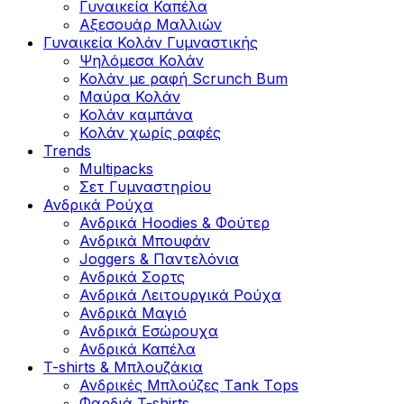
Γυναικεία Καπέλα
Αξεσουάρ Μαλλιών
Γυναικεία Κολάν Γυμναστικής
Ψηλόμεσα Κολάν
Κολάν με ραφή Scrunch Bum
Μαύρα Κολάν
Κολάν καμπάνα
Κολάν χωρίς ραφές
Trends
Multipacks
Σετ Γυμναστηρίου
Ανδρικά Ρούχα
Ανδρικά Hoodies & Φούτερ
Ανδρικά Μπουφάν
Joggers & Παντελόνια
Ανδρικά Σορτς
Ανδρικά Λειτουργικά Ρούχα
Ανδρικά Μαγιό
Ανδρικά Εσώρουχα
Ανδρικά Καπέλα
T-shirts & Μπλουζάκια
Ανδρικές Mπλούζες Τank Τops
Φαρδιά T-shirts