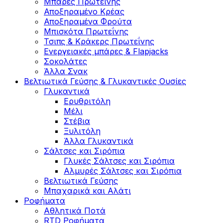
Μπάρες Πρωτεΐνης
Αποξηραμένο Κρέας
Αποξηραμένα Φρούτα
Μπισκότα Πρωτεΐνης
Τσιπς & Kράκερς Πρωτεΐνης
Ενεργειακές μπάρες & Flapjacks
Σοκολάτες
Άλλα Σνακ
Βελτιωτικά Γεύσης & Γλυκαντικές Ουσίες
Γλυκαντικά
Ερυθριτόλη
Μέλι
Στέβια
Ξυλιτόλη
Άλλα Γλυκαντικά
Σάλτσες και Σιρόπια
Γλυκές Σάλτσες και Σιρόπια
Αλμυρές Σάλτσες και Σιρόπια
Bελτιωτικά Γεύσης
Μπαχαρικά και Αλάτι
Ροφήματα
Αθλητικά Ποτά
RTD Ροφήματα