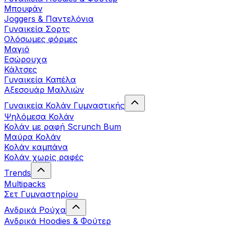
Μπουφάν
Joggers & Παντελόνια
Γυναικεία Σορτς
Ολόσωμες φόρμες
Μαγιό
Εσώρουχα
Κάλτσες
Γυναικεία Καπέλα
Αξεσουάρ Μαλλιών
Γυναικεία Κολάν Γυμναστικής
Ψηλόμεσα Κολάν
Κολάν με ραφή Scrunch Bum
Μαύρα Κολάν
Κολάν καμπάνα
Κολάν χωρίς ραφές
Trends
Multipacks
Σετ Γυμναστηρίου
Ανδρικά Ρούχα
Ανδρικά Hoodies & Φούτερ