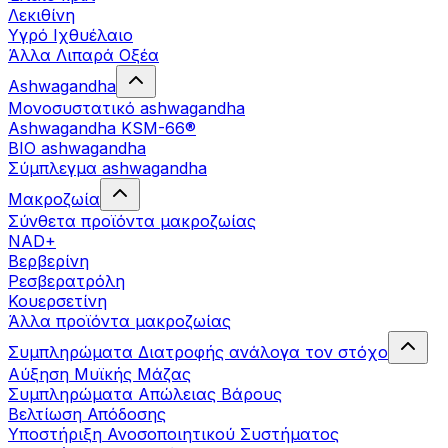
Λεκιθίνη
Υγρό Ιχθυέλαιο
Άλλα Λιπαρά Οξέα
Ashwagandha
Μονοσυστατικό ashwagandha
Ashwagandha KSM-66®
BIO ashwagandha
Σύμπλεγμα ashwagandha
Μακροζωία
Σύνθετα προϊόντα μακροζωίας
NAD+
Βερβερίνη
Ρεσβερατρόλη
Κουερσετίνη
Άλλα προϊόντα μακροζωίας
Συμπληρώματα Διατροφής ανάλογα τον στόχο
Αύξηση Μυϊκής Μάζας
Συμπληρώματα Aπώλειας Βάρους
Βελτίωση Απόδοσης
Υποστήριξη Ανοσοποιητικού Συστήματος