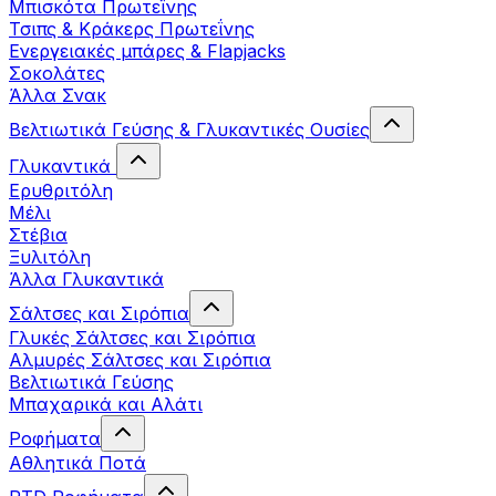
Μπισκότα Πρωτεΐνης
Τσιπς & Kράκερς Πρωτεΐνης
Ενεργειακές μπάρες & Flapjacks
Σοκολάτες
Άλλα Σνακ
Βελτιωτικά Γεύσης & Γλυκαντικές Ουσίες
Γλυκαντικά
Ερυθριτόλη
Μέλι
Στέβια
Ξυλιτόλη
Άλλα Γλυκαντικά
Σάλτσες και Σιρόπια
Γλυκές Σάλτσες και Σιρόπια
Αλμυρές Σάλτσες και Σιρόπια
Bελτιωτικά Γεύσης
Μπαχαρικά και Αλάτι
Ροφήματα
Αθλητικά Ποτά