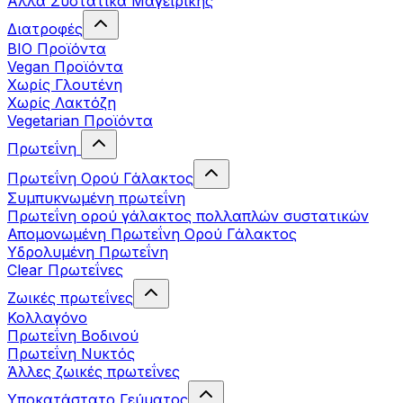
Άλλα Συστατικά Μαγειρικής
Διατροφές
BIO Προϊόντα
Vegan Προϊόντα
Χωρίς Γλουτένη
Χωρίς Λακτόζη
Vegetarian Προϊόντα
Πρωτεΐνη
Πρωτεΐνη Ορού Γάλακτος
Συμπυκνωμένη πρωτεΐνη
Πρωτεΐνη ορού γάλακτος πολλαπλών συστατικών
Απομονωμένη Πρωτεΐνη Ορού Γάλακτος
Υδρολυμένη Πρωτεΐνη
Clear Πρωτεΐνες
Ζωικές πρωτεΐνες
Κολλαγόνο
Πρωτεΐνη Βοδινού
Πρωτεΐνη Νυκτός
Άλλες ζωικές πρωτεΐνες
Υποκατάστατο Γεύματος