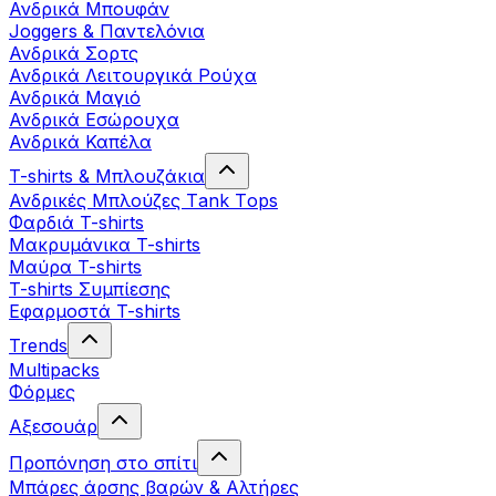
Ανδρικά Μπουφάν
Joggers & Παντελόνια
Ανδρικά Σορτς
Ανδρικά Λειτουργικά Ρούχα
Ανδρικά Μαγιό
Ανδρικά Εσώρουχα
Ανδρικά Καπέλα
T-shirts & Μπλουζάκια
Ανδρικές Mπλούζες Τank Τops
Φαρδιά T-shirts
Μακρυμάνικα T-shirts
Μαύρα T-shirts
T-shirts Συμπίεσης
Εφαρμοστά T-shirts
Trends
Multipacks
Φόρμες
Αξεσουάρ
Προπόνηση στο σπίτι
Μπάρες άρσης βαρών & Αλτήρες