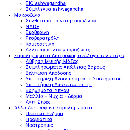
BIO ashwagandha
Σύμπλεγμα ashwagandha
Μακροζωία
Σύνθετα προϊόντα μακροζωίας
NAD+
Βερβερίνη
Ρεσβερατρόλη
Κουερσετίνη
Άλλα προϊόντα μακροζωίας
Συμπληρώματα Διατροφής ανάλογα τον στόχο
Αύξηση Μυϊκής Μάζας
Συμπληρώματα Aπώλειας Βάρους
Βελτίωση Απόδοσης
Υποστήριξη Ανοσοποιητικού Συστήματος
Yποστήριξη Αποκατάστασης
Βοηθήματα Ύπνου
Μαλλία - Νύχια - Δέρμα
Αντι-Στρες
Άλλα Διατροφικά Συμπληρώματα
Πεπτικά Ένζυμα
Προβιοτικά
Νοοτροπικά