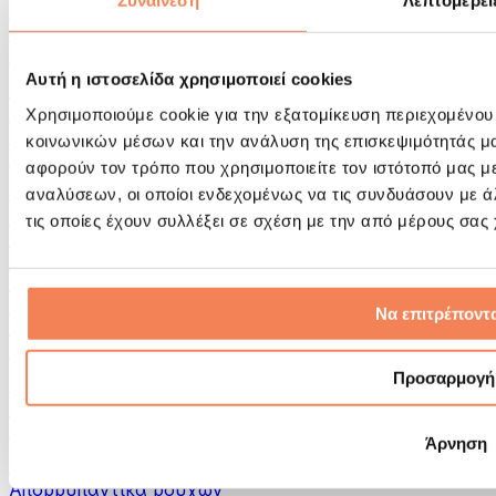
Συναίνεση
Λεπτομέρει
Εργαλεία μασάζ
Κύλινδροι Αφρού & Εξοπλισμός Μασάζ
Άλλα Βοηθήματα Αποκατάστασης
Αυτή η ιστοσελίδα χρησιμοποιεί cookies
Τσάντες & σακίδια πλάτης
Τσάντες τροφίμων & αξεσουάρ
Χρησιμοποιούμε cookie για την εξατομίκευση περιεχομένου
Σάκοι Γυμναστικής
κοινωνικών μέσων και την ανάλυση της επισκεψιμότητάς μ
Σακίδια πλάτης
αφορούν τον τρόπο που χρησιμοποιείτε τον ιστότοπό μας μ
Αξεσουάρ με βάση τη δραστηριότητα
αναλύσεων, οι οποίοι ενδεχομένως να τις συνδυάσουν με 
Tρέξιμο
τις οποίες έχουν συλλέξει σε σχέση με την από μέρους σας
Αθλήματα πάλης
Ποδηλασία
Γιόγκα & Πιλάτες
Κρυοθεραπεία
Να επιτρέποντα
Κολύμβηση
Πεζοπορία
Προσαρμογή
Biohacking
Θεραπεία με Κόκκινο Φως
Φίλτρα και Δοχεία Νερού
Άρνηση
Βιώσιμο Σπίτι
Απορρυπαντικά ρούχων