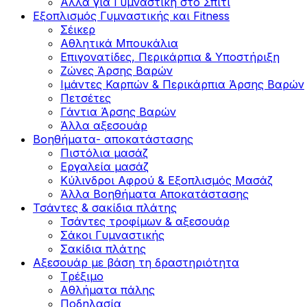
Άλλα για Γυμναστική στο Σπίτι
Εξοπλισμός Γυμναστικής και Fitness
Σέικερ
Αθλητικά Μπουκάλια
Επιγονατίδες, Περικάρπια & Υποστήριξη
Ζώνες Άρσης Βαρών
Ιμάντες Καρπών & Περικάρπια Άρσης Βαρών
Πετσέτες
Γάντια Άρσης Βαρών
Άλλα αξεσουάρ
Βοηθήματα- αποκατάστασης
Πιστόλια μασάζ
Εργαλεία μασάζ
Κύλινδροι Αφρού & Εξοπλισμός Μασάζ
Άλλα Βοηθήματα Αποκατάστασης
Τσάντες & σακίδια πλάτης
Τσάντες τροφίμων & αξεσουάρ
Σάκοι Γυμναστικής
Σακίδια πλάτης
Αξεσουάρ με βάση τη δραστηριότητα
Tρέξιμο
Αθλήματα πάλης
Ποδηλασία