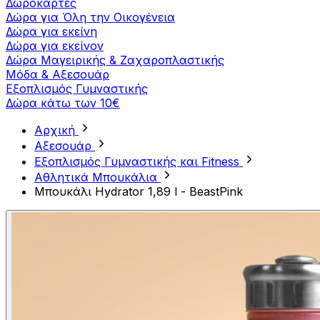
Δωροκάρτες
Δώρα για Όλη την Οικογένεια
Δώρα για εκείνη
Δώρα για εκείνον
Δώρα Μαγειρικής & Ζαχαροπλαστικής
Μόδα & Αξεσουάρ
Εξοπλισμός Γυμναστικής
Δώρα κάτω των 10€
Αρχική
Αξεσουάρ
Εξοπλισμός Γυμναστικής και Fitness
Αθλητικά Μπουκάλια
Μπουκάλι Hydrator 1,89 l - BeastPink