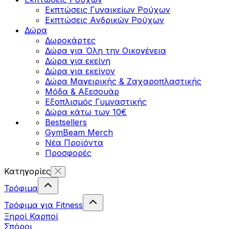
Εκπτώσεις Γυναικείων Ρούχων
Εκπτώσεις Aνδρικών Ρούχων
Δώρα
Δωροκάρτες
Δώρα για Όλη την Οικογένεια
Δώρα για εκείνη
Δώρα για εκείνον
Δώρα Μαγειρικής & Ζαχαροπλαστικής
Μόδα & Αξεσουάρ
Εξοπλισμός Γυμναστικής
Δώρα κάτω των 10€
Bestsellers
GymBeam Merch
Νέα Προϊόντα
Προσφορές
Κατηγορίες
Τρόφιμα
Τρόφιμα για Fitness
Ξηροί Καρποί
Σπόροι