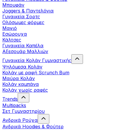
Μπουφάν
Joggers & Παντελόνια
Γυναικεία Σορτς
Ολόσωμες φόρμες
Μαγιό
Εσώρουχα
Κάλτσες
Γυναικεία Καπέλα
Αξεσουάρ Μαλλιών
Γυναικεία Κολάν Γυμναστικής
Ψηλόμεσα Κολάν
Κολάν με ραφή Scrunch Bum
Μαύρα Κολάν
Κολάν καμπάνα
Κολάν χωρίς ραφές
Trends
Multipacks
Σετ Γυμναστηρίου
Ανδρικά Ρούχα
Ανδρικά Hoodies & Φούτερ