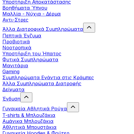
Yποστήριξη Αποκατάστασης
Βοηθήματα Ύπνου
Μαλλία - Νύχια - Δέρμα
Αντι-Στρες
Άλλα Διατροφικά Συμπληρώματα
Πεπτικά Ένζυμα
Προβιοτικά
Νοοτροπικά
Υποστήριξη του Ήπατος
Φυτικά Συμπληρώματα
Μανιτάρια
Gaming
Συμπληρώματα Ενάντια στις Κράμπες
Άλλα Συμπληρώματα Διατροφής
Δείγματα
Ένδυση
Γυναικεία Αθλητικά Ρούχα
T-shirts & Μπλουζάκια
Αμάνικα Μπλουζάκια
Aθλητικά Μπουστάκια
Γυναικεία Hoodies & Φούτερ