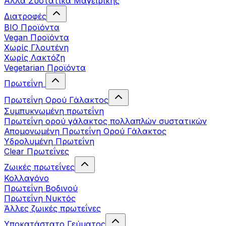
Άλλα Συστατικά Μαγειρικής
Διατροφές
BIO Προϊόντα
Vegan Προϊόντα
Χωρίς Γλουτένη
Χωρίς Λακτόζη
Vegetarian Προϊόντα
Πρωτεΐνη
Πρωτεΐνη Ορού Γάλακτος
Συμπυκνωμένη πρωτεΐνη
Πρωτεΐνη ορού γάλακτος πολλαπλών συστατικών
Απομονωμένη Πρωτεΐνη Ορού Γάλακτος
Υδρολυμένη Πρωτεΐνη
Clear Πρωτεΐνες
Ζωικές πρωτεΐνες
Κολλαγόνο
Πρωτεΐνη Βοδινού
Πρωτεΐνη Νυκτός
Άλλες ζωικές πρωτεΐνες
Υποκατάστατο Γεύματος