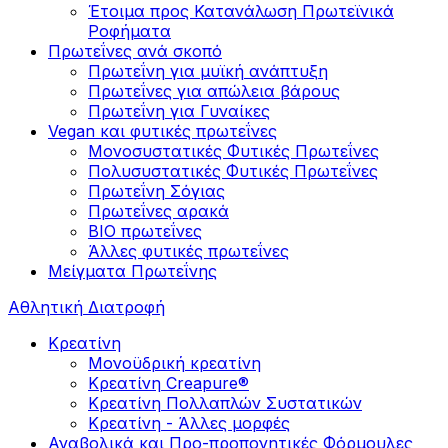
Έτοιμα προς Κατανάλωση Πρωτεϊνικά
Ροφήματα
Πρωτεΐνες ανά σκοπό
Πρωτεΐνη για μυϊκή ανάπτυξη
Πρωτεΐνες για απώλεια βάρους
Πρωτεΐνη για Γυναίκες
Vegan και φυτικές πρωτεΐνες
Μονοσυστατικές Φυτικές Πρωτεΐνες
Πολυσυστατικές Φυτικές Πρωτεΐνες
Πρωτεΐνη Σόγιας
Πρωτεΐνες αρακά
ΒIO πρωτεΐνες
Άλλες φυτικές πρωτεΐνες
Μείγματα Πρωτεΐνης
Αθλητική Διατροφή
Κρεατίνη
Μονοϋδρική κρεατίνη
Κρεατίνη Creapure®
Κρεατίνη Πολλαπλών Συστατικών
Κρεατίνη - Άλλες μορφές
Αναβολικά και Προ-προπονητικές Φόρμουλες