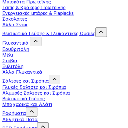
Μπισκότα Πρωτεΐνης
Τσιπς & Kράκερς Πρωτεΐνης
Ενεργειακές μπάρες & Flapjacks
Σοκολάτες
Άλλα Σνακ
Βελτιωτικά Γεύσης & Γλυκαντικές Ουσίες
Γλυκαντικά
Ερυθριτόλη
Μέλι
Στέβια
Ξυλιτόλη
Άλλα Γλυκαντικά
Σάλτσες και Σιρόπια
Γλυκές Σάλτσες και Σιρόπια
Αλμυρές Σάλτσες και Σιρόπια
Bελτιωτικά Γεύσης
Μπαχαρικά και Αλάτι
Ροφήματα
Αθλητικά Ποτά