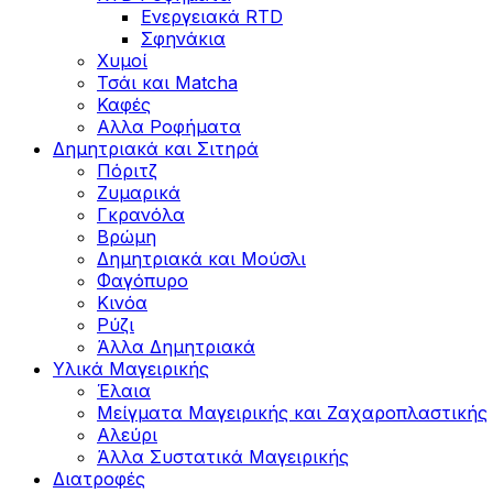
Ενεργειακά RTD
Σφηνάκια
Χυμοί
Τσάι και Matcha
Καφές
Αλλα Ροφήματα
Δημητριακά και Σιτηρά
Πόριτζ
Ζυμαρικά
Γκρανόλα
Βρώμη
Δημητριακά και Μούσλι
Φαγόπυρο
Κινόα
Ρύζι
Άλλα Δημητριακά
Υλικά Μαγειρικής
Έλαια
Μείγματα Μαγειρικής και Ζαχαροπλαστικής
Αλεύρι
Άλλα Συστατικά Μαγειρικής
Διατροφές