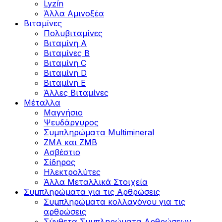
Lyzín
Άλλα Αμινοξέα
Βιταμίνες
Πολυβιταμίνες
Βιταμίνη Α
Βιταμίνες Β
Βιταμίνη C
Βιταμίνη D
Βιταμίνη Ε
Άλλες Βιταμίνες
Μέταλλα
Μαγνήσιο
Ψευδάργυρος
Συμπληρώματα Multimineral
ZMA και ZMB
Ασβέστιο
Σίδηρος
Ηλεκτρολύτες
Άλλα Mεταλλικά Στοιχεία
Συμπληρώματα για τις Αρθρώσεις
Συμπληρώματα κολλαγόνου για τις
αρθρώσεις
Σύνθετα Συμπληρώματα Αρθρώσεων