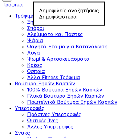
Τρόφιμα
Δημοφιλείς αναζητήσεις
Τρόφιμα για Fitness
Δημοφιλέστερα
Ξηροί Καρποί
Σπόροι
Αλείμματα και Πάστες
Ψάρια
Φαγητό Έτοιμο για Κατανάλωση
Αυγά
Ψωμί & Αρτοσκευάσματα
Κρέας
Οσπρια
Άλλα Fitness Τρόφιμα
Βούτυρα Ξηρών Καρπών
100% Βούτυρα Ξηρών Καρπών
Γλυκά Βούτυρα Ξηρών Καρπών
Πρωτεϊνικά Βούτυρα Ξηρών Καρπών
Υπερτροφές
Πράσινες Υπερτροφές
Φυτικές Ίνες
Άλλες Υπερτροφές
Σνακς