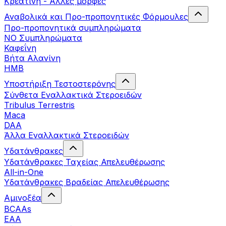
Κρεατίνη - Άλλες μορφές
Αναβολικά και Προ-προπονητικές Φόρμουλες
Προ-προπονητικά συμπληρώματα
ΝΟ Συμπληρώματα
Καφεΐνη
Βήτα Αλανίνη
HMB
Υποστήριξη Τεστοστερόνης
Σύνθετα Εναλλακτικά Στεροειδών
Tribulus Terrestris
Maca
DAA
Άλλα Εναλλακτικά Στεροειδών
Υδατάνθρακες
Υδατάνθρακες Ταχείας Απελευθέρωσης
All-in-One
Υδατάνθρακες Βραδείας Απελευθέρωσης
Αμινοξέα
BCAAs
EAA