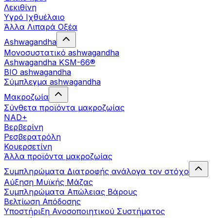
Λεκιθίνη
Υγρό Ιχθυέλαιο
Άλλα Λιπαρά Οξέα
Ashwagandha
Μονοσυστατικό ashwagandha
Ashwagandha KSM-66®
BIO ashwagandha
Σύμπλεγμα ashwagandha
Μακροζωία
Σύνθετα προϊόντα μακροζωίας
NAD+
Βερβερίνη
Ρεσβερατρόλη
Κουερσετίνη
Άλλα προϊόντα μακροζωίας
Συμπληρώματα Διατροφής ανάλογα τον στόχο
Αύξηση Μυϊκής Μάζας
Συμπληρώματα Aπώλειας Βάρους
Βελτίωση Απόδοσης
Υποστήριξη Ανοσοποιητικού Συστήματος