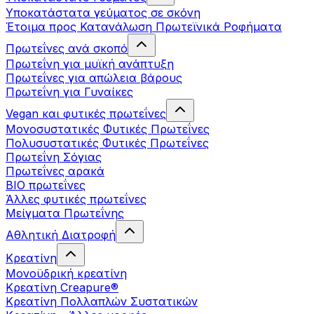
Υποκατάστατα γεύματος σε σκόνη
Έτοιμα προς Κατανάλωση Πρωτεϊνικά Ροφήματα
Πρωτεΐνες ανά σκοπό
Πρωτεΐνη για μυϊκή ανάπτυξη
Πρωτεΐνες για απώλεια βάρους
Πρωτεΐνη για Γυναίκες
Vegan και φυτικές πρωτεΐνες
Μονοσυστατικές Φυτικές Πρωτεΐνες
Πολυσυστατικές Φυτικές Πρωτεΐνες
Πρωτεΐνη Σόγιας
Πρωτεΐνες αρακά
ΒIO πρωτεΐνες
Άλλες φυτικές πρωτεΐνες
Μείγματα Πρωτεΐνης
Αθλητική Διατροφή
Κρεατίνη
Μονοϋδρική κρεατίνη
Κρεατίνη Creapure®
Κρεατίνη Πολλαπλών Συστατικών