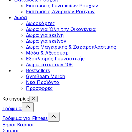
Εκπτώσεις Γυναικείων Ρούχων
Εκπτώσεις Aνδρικών Ρούχων
Δώρα
Δωροκάρτες
Δώρα για Όλη την Οικογένεια
Δώρα για εκείνη
Δώρα για εκείνον
Δώρα Μαγειρικής & Ζαχαροπλαστικής
Μόδα & Αξεσουάρ
Εξοπλισμός Γυμναστικής
Δώρα κάτω των 10€
Bestsellers
GymBeam Merch
Νέα Προϊόντα
Προσφορές
Κατηγορίες
Τρόφιμα
Τρόφιμα για Fitness
Ξηροί Καρποί
Σπόροι