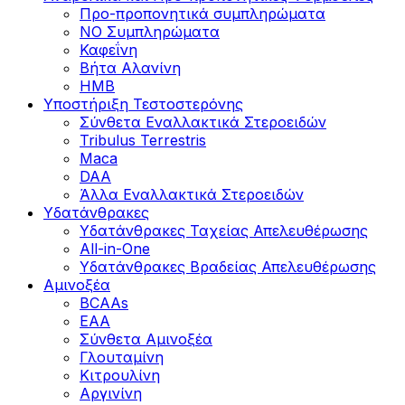
Προ-προπονητικά συμπληρώματα
ΝΟ Συμπληρώματα
Καφεΐνη
Βήτα Αλανίνη
HMB
Υποστήριξη Τεστοστερόνης
Σύνθετα Εναλλακτικά Στεροειδών
Tribulus Terrestris
Maca
DAA
Άλλα Εναλλακτικά Στεροειδών
Υδατάνθρακες
Υδατάνθρακες Ταχείας Απελευθέρωσης
All-in-One
Υδατάνθρακες Βραδείας Απελευθέρωσης
Αμινοξέα
BCAAs
EAA
Σύνθετα Αμινοξέα
Γλουταμίνη
Κιτρουλίνη
Αργινίνη