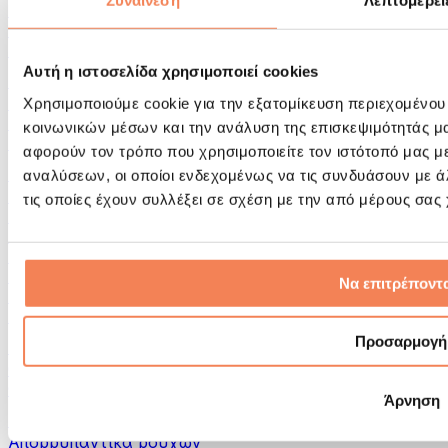
Συναίνεση
Λεπτομέρει
Εργαλεία μασάζ
Κύλινδροι Αφρού & Εξοπλισμός Μασάζ
Άλλα Βοηθήματα Αποκατάστασης
Αυτή η ιστοσελίδα χρησιμοποιεί cookies
Τσάντες & σακίδια πλάτης
Τσάντες τροφίμων & αξεσουάρ
Χρησιμοποιούμε cookie για την εξατομίκευση περιεχομένου
Σάκοι Γυμναστικής
κοινωνικών μέσων και την ανάλυση της επισκεψιμότητάς μ
Σακίδια πλάτης
αφορούν τον τρόπο που χρησιμοποιείτε τον ιστότοπό μας μ
Αξεσουάρ με βάση τη δραστηριότητα
αναλύσεων, οι οποίοι ενδεχομένως να τις συνδυάσουν με 
Tρέξιμο
τις οποίες έχουν συλλέξει σε σχέση με την από μέρους σας
Αθλήματα πάλης
Ποδηλασία
Γιόγκα & Πιλάτες
Κρυοθεραπεία
Να επιτρέποντα
Κολύμβηση
Πεζοπορία
Προσαρμογή
Biohacking
Θεραπεία με Κόκκινο Φως
Φίλτρα και Δοχεία Νερού
Άρνηση
Βιώσιμο Σπίτι
Απορρυπαντικά ρούχων