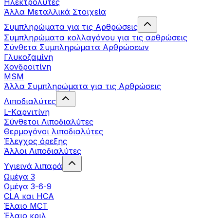
Ηλεκτρολύτες
Άλλα Mεταλλικά Στοιχεία
Συμπληρώματα για τις Αρθρώσεις
Συμπληρώματα κολλαγόνου για τις αρθρώσεις
Σύνθετα Συμπληρώματα Αρθρώσεων
Γλυκοζαμίνη
Χονδροϊτίνη
MSM
Άλλα Συμπληρώματα για τις Αρθρώσεις
Λιποδιαλύτες
L-Kαρνιτίνη
Σύνθετοι Λιποδιαλύτες
Θερμογόνοι λιποδιαλύτες
Έλεγχος όρεξης
Άλλοι Λιποδιαλύτες
Υγιεινά λιπαρά
Ωμέγα 3
Ωμέγα 3-6-9
CLA και HCA
Έλαιο MCT
Έλαιο κριλ