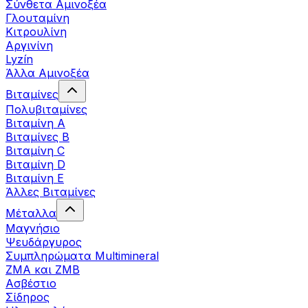
Σύνθετα Αμινοξέα
Γλουταμίνη
Κιτρουλίνη
Αργινίνη
Lyzín
Άλλα Αμινοξέα
Βιταμίνες
Πολυβιταμίνες
Βιταμίνη Α
Βιταμίνες Β
Βιταμίνη C
Βιταμίνη D
Βιταμίνη Ε
Άλλες Βιταμίνες
Μέταλλα
Μαγνήσιο
Ψευδάργυρος
Συμπληρώματα Multimineral
ZMA και ZMB
Ασβέστιο
Σίδηρος