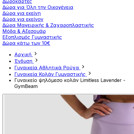
Δωροκάρτες
Δώρα για Όλη την Οικογένεια
Δώρα για εκείνη
Δώρα για εκείνον
Δώρα Μαγειρικής & Ζαχαροπλαστικής
Μόδα & Αξεσουάρ
Εξοπλισμός Γυμναστικής
Δώρα κάτω των 10€
Αρχική
Ένδυση
Γυναικεία Αθλητικά Ρούχα
Γυναικεία Κολάν Γυμναστικής
Γυναικείο ψηλόμεσο κολάν Limitless Lavender -
GymBeam