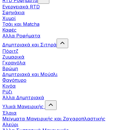
RTD Ροφήματα
Ενεργειακά RTD
Σφηνάκια
Χυμοί
Τσάι και Matcha
Καφές
Αλλα Ροφήματα
Δημητριακά και Σιτηρά
Πόριτζ
Ζυμαρικά
Γκρανόλα
Βρώμη
Δημητριακά και Μούσλι
Φαγόπυρο
Κινόα
Ρύζι
Άλλα Δημητριακά
Υλικά Μαγειρικής
Έλαια
Μείγματα Μαγειρικής και Ζαχαροπλαστικής
Αλεύρι