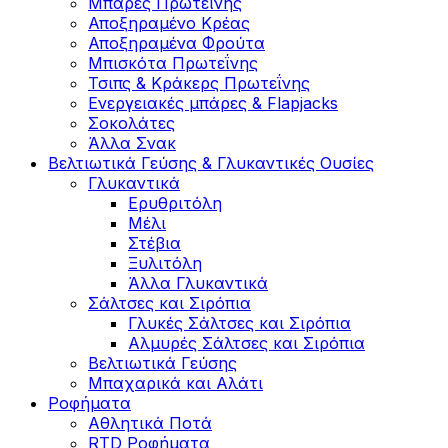
Μπάρες Πρωτεΐνης
Αποξηραμένο Κρέας
Αποξηραμένα Φρούτα
Μπισκότα Πρωτεΐνης
Τσιπς & Kράκερς Πρωτεΐνης
Ενεργειακές μπάρες & Flapjacks
Σοκολάτες
Άλλα Σνακ
Βελτιωτικά Γεύσης & Γλυκαντικές Ουσίες
Γλυκαντικά
Ερυθριτόλη
Μέλι
Στέβια
Ξυλιτόλη
Άλλα Γλυκαντικά
Σάλτσες και Σιρόπια
Γλυκές Σάλτσες και Σιρόπια
Αλμυρές Σάλτσες και Σιρόπια
Bελτιωτικά Γεύσης
Μπαχαρικά και Αλάτι
Ροφήματα
Αθλητικά Ποτά
RTD Ροφήματα