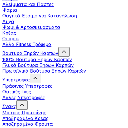
Αλείμματα και Πάστες
Ψάρια
Φαγητό Έτοιμο για Κατανάλωση
Αυγά
Ψωμί & Αρτοσκευάσματα
Κρέας
Οσπρια
Άλλα Fitness Τρόφιμα
Βούτυρα Ξηρών Καρπών
100% Βούτυρα Ξηρών Καρπών
Γλυκά Βούτυρα Ξηρών Καρπών
Πρωτεϊνικά Βούτυρα Ξηρών Καρπών
Υπερτροφές
Πράσινες Υπερτροφές
Φυτικές Ίνες
Άλλες Υπερτροφές
Σνακς
Μπάρες Πρωτεΐνης
Αποξηραμένο Κρέας
Αποξηραμένα Φρούτα