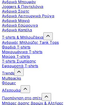
Ανδρικά Μπουφάν
Joggers & Παντελόνια
Ανδρικά Σορτς
Ανδρικά Λειτουργικά Ρούχα
Ανδρικά Μαγιό
Ανδρικά Εσώρουχα
Ανδρικά Καπέλα
T-shirts & Μπλουζάκια
Ανδρικές Mπλούζες Τank Τops
Φαρδιά T-shirts
Μακρυμάνικα T-shirts
Μαύρα T-shirts
T-shirts Συμπίεσης
Εφαρμοστά T-shirts
Trends
Multipacks
Φόρμες
Αξεσουάρ
Προπόνηση στο σπίτι
Μπάρες άρσης βαρών & Αλτήρες