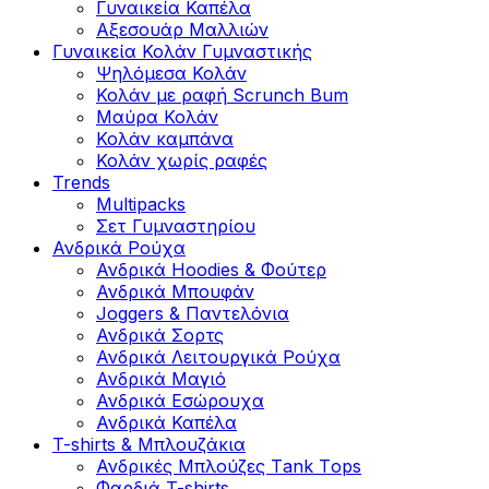
Γυναικεία Καπέλα
Αξεσουάρ Μαλλιών
Γυναικεία Κολάν Γυμναστικής
Ψηλόμεσα Κολάν
Κολάν με ραφή Scrunch Bum
Μαύρα Κολάν
Κολάν καμπάνα
Κολάν χωρίς ραφές
Trends
Multipacks
Σετ Γυμναστηρίου
Ανδρικά Ρούχα
Ανδρικά Hoodies & Φούτερ
Ανδρικά Μπουφάν
Joggers & Παντελόνια
Ανδρικά Σορτς
Ανδρικά Λειτουργικά Ρούχα
Ανδρικά Μαγιό
Ανδρικά Εσώρουχα
Ανδρικά Καπέλα
T-shirts & Μπλουζάκια
Ανδρικές Mπλούζες Τank Τops
Φαρδιά T-shirts