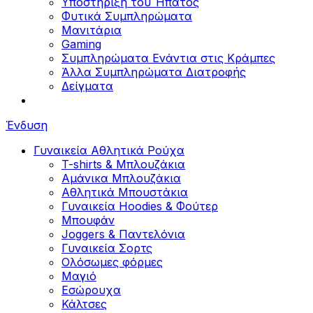
Υποστήριξη του Ήπατος
Φυτικά Συμπληρώματα
Μανιτάρια
Gaming
Συμπληρώματα Ενάντια στις Κράμπες
Άλλα Συμπληρώματα Διατροφής
Δείγματα
Ένδυση
Γυναικεία Αθλητικά Ρούχα
T-shirts & Μπλουζάκια
Αμάνικα Μπλουζάκια
Aθλητικά Μπουστάκια
Γυναικεία Hoodies & Φούτερ
Μπουφάν
Joggers & Παντελόνια
Γυναικεία Σορτς
Ολόσωμες φόρμες
Μαγιό
Εσώρουχα
Κάλτσες