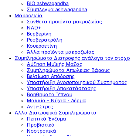
BIO ashwagandha
Σύμπλεγμα ashwagandha
Μακροζωία
Σύνθετα προϊόντα μακροζωίας
NAD+
Βερβερίνη
Ρεσβερατρόλη
Κουερσετίνη
Άλλα προϊόντα μακροζωίας
Συμπληρώματα Διατροφής ανάλογα τον στόχο
Αύξηση Μυϊκής Μάζας
Συμπληρώματα Aπώλειας Βάρους
Βελτίωση Απόδοσης
Υποστήριξη Ανοσοποιητικού Συστήματος
Yποστήριξη Αποκατάστασης
Βοηθήματα Ύπνου
Μαλλία - Νύχια - Δέρμα
Αντι-Στρες
Άλλα Διατροφικά Συμπληρώματα
Πεπτικά Ένζυμα
Προβιοτικά
Νοοτροπικά