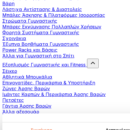
Βάρη
Λάστιχα Αντίστασης & Διαστολείς
Μπάλες Άσκησης & Πλατφόρμες Ισορροπίας
Στρώματα Γυμναστικής
Μπάρες Εκγύμνασης Πολλαπλών Χρήσεων
Φορητά Συστήματα Γυμναστικής
Σχοινάκια
Έξυπνα Βοηθήματα Γυμναστικής
Power Racks και Βάσεις
Άλλα για Γυμναστική στο Σπίτι
Εξοπλισμός Γυμναστικής και Fitness
Σέικερ
Αθλητικά Μπουκάλια
Επιγονατίδες, Περικάρπια & Υποστήριξη
Ζώνες Άρσης Βαρών
Ιμάντες Καρπών & Περικάρπια Άρσης Βαρών
Πετσέτες
Γάντια Άρσης Βαρών
Άλλα αξεσουάρ
Βοηθήματα- αποκατάστασης
Πιστόλια μασάζ