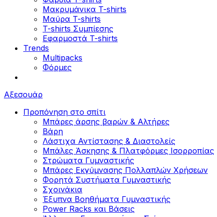
Μακρυμάνικα T-shirts
Μαύρα T-shirts
T-shirts Συμπίεσης
Εφαρμοστά T-shirts
Trends
Multipacks
Φόρμες
Αξεσουάρ
Προπόνηση στο σπίτι
Μπάρες άρσης βαρών & Αλτήρες
Βάρη
Λάστιχα Αντίστασης & Διαστολείς
Μπάλες Άσκησης & Πλατφόρμες Ισορροπίας
Στρώματα Γυμναστικής
Μπάρες Εκγύμνασης Πολλαπλών Χρήσεων
Φορητά Συστήματα Γυμναστικής
Σχοινάκια
Έξυπνα Βοηθήματα Γυμναστικής
Power Racks και Βάσεις