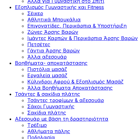
Άλλα για Γυμναστική στο Σπίτι
Εξοπλισμός Γυμναστικής και Fitness
Σέικερ
Αθλητικά Μπουκάλια
Επιγονατίδες, Περικάρπια & Υποστήριξη
Ζώνες Άρσης Βαρών
Ιμάντες Καρπών & Περικάρπια Άρσης Βαρών
Πετσέτες
Γάντια Άρσης Βαρών
Άλλα αξεσουάρ
Βοηθήματα- αποκατάστασης
Πιστόλια μασάζ
Εργαλεία μασάζ
Κύλινδροι Αφρού & Εξοπλισμός Μασάζ
Άλλα Βοηθήματα Αποκατάστασης
Τσάντες & σακίδια πλάτης
Τσάντες τροφίμων & αξεσουάρ
Σάκοι Γυμναστικής
Σακίδια πλάτης
Αξεσουάρ με βάση τη δραστηριότητα
Tρέξιμο
Αθλήματα πάλης
Ποδηλασία