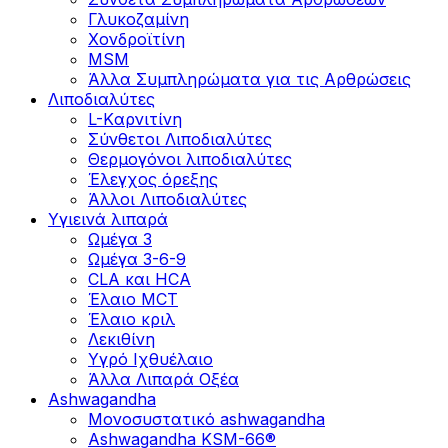
Γλυκοζαμίνη
Χονδροϊτίνη
MSM
Άλλα Συμπληρώματα για τις Αρθρώσεις
Λιποδιαλύτες
L-Kαρνιτίνη
Σύνθετοι Λιποδιαλύτες
Θερμογόνοι λιποδιαλύτες
Έλεγχος όρεξης
Άλλοι Λιποδιαλύτες
Υγιεινά λιπαρά
Ωμέγα 3
Ωμέγα 3-6-9
CLA και HCA
Έλαιο MCT
Έλαιο κριλ
Λεκιθίνη
Υγρό Ιχθυέλαιο
Άλλα Λιπαρά Οξέα
Ashwagandha
Μονοσυστατικό ashwagandha
Ashwagandha KSM-66®