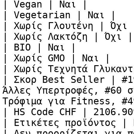
| Vegan | Nαι |

| Vegetarian | Nαι |

| Χωρίς Γλουτένη | Όχι |
| Χωρίς Λακτόζη | Όχι |

| BIO | Ναι |

| Χωρίς GMO | Ναι |

| Χωρίς Τεχνητά Γλυκαντ
| Σκορ Best Seller | #1
Άλλες Υπερτροφές, #60 σ
Τρόφιμα για Fitness, #4
| HS Code CHF | 2106.90
| Ετικέτες προϊόντος | 
| Δεν προορίζεται για π