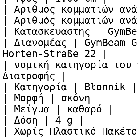
| Αριθμός κομματιών ανά
| Αριθμός κομματιών ανά
| Κατασκευαστης | GymBe
| Διανομέας | GymBeam G
Horten-Straße 22 |

| νομική κατηγορία του 
Διατροφής |

| Κατηγορία | Błonnik |

| Μορφή | σκόνη |

| Μείγμα | καθαρό |

| Δόση | 4 g |

| Χωρίς Πλαστικό Πακέτο