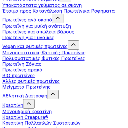
Υποκατάστατα γεύματος σε σκόνη
Έτοιμα προς Κατανάλωση Πρωτεϊνικά Ροφήματα
Πρωτεΐνες ανά σκοπό
Πρωτεΐνη για μυϊκή ανάπτυξη
Πρωτεΐνες για απώλεια βάρους
Πρωτεΐνη για Γυναίκες
Vegan και φυτικές πρωτεΐνες
Μονοσυστατικές Φυτικές Πρωτεΐνες
Πολυσυστατικές Φυτικές Πρωτεΐνες
Πρωτεΐνη Σόγιας
Πρωτεΐνες αρακά
ΒIO πρωτεΐνες
Άλλες φυτικές πρωτεΐνες
Μείγματα Πρωτεΐνης
Αθλητική Διατροφή
Κρεατίνη
Μονοϋδρική κρεατίνη
Κρεατίνη Creapure®
Κρεατίνη Πολλαπλών Συστατικών