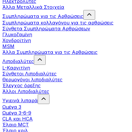
Ηλεκτρολύτες
Άλλα Mεταλλικά Στοιχεία
Συμπληρώματα για τις Αρθρώσεις
Συμπληρώματα κολλαγόνου για τις αρθρώσεις
Σύνθετα Συμπληρώματα Αρθρώσεων
Γλυκοζαμίνη
Χονδροϊτίνη
MSM
Άλλα Συμπληρώματα για τις Αρθρώσεις
Λιποδιαλύτες
L-Kαρνιτίνη
Σύνθετοι Λιποδιαλύτες
Θερμογόνοι λιποδιαλύτες
Έλεγχος όρεξης
Άλλοι Λιποδιαλύτες
Υγιεινά λιπαρά
Ωμέγα 3
Ωμέγα 3-6-9
CLA και HCA
Έλαιο MCT
Έλαιο κριλ