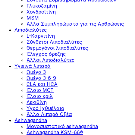
Γλυκοζαμίνη
Χονδροϊτίνη
MSM
Άλλα Συμπληρώματα για τις Αρθρώσεις
Λιποδιαλύτες
L-Kαρνιτίνη
Σύνθετοι Λιποδιαλύτες
Θερμογόνοι λιποδιαλύτες
Έλεγχος όρεξης
Άλλοι Λιποδιαλύτες
Υγιεινά λιπαρά
Ωμέγα 3
Ωμέγα 3-6-9
CLA και HCA
Έλαιο MCT
Έλαιο κριλ
Λεκιθίνη
Υγρό Ιχθυέλαιο
Άλλα Λιπαρά Οξέα
Ashwagandha
Μονοσυστατικό ashwagandha
Ashwagandha KSM-66®