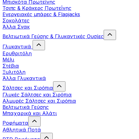
Μπισκότα Πρωτεΐνης
Τσιπς & Kράκερς Πρωτεΐνης
Ενεργειακές μπάρες & Flapjacks
Σοκολάτες
Άλλα Σνακ
Βελτιωτικά Γεύσης & Γλυκαντικές Ουσίες
Γλυκαντικά
Ερυθριτόλη
Μέλι
Στέβια
Ξυλιτόλη
Άλλα Γλυκαντικά
Σάλτσες και Σιρόπια
Γλυκές Σάλτσες και Σιρόπια
Αλμυρές Σάλτσες και Σιρόπια
Bελτιωτικά Γεύσης
Μπαχαρικά και Αλάτι
Ροφήματα
Αθλητικά Ποτά