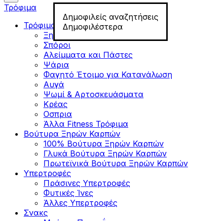
Τρόφιμα
Δημοφιλείς αναζητήσεις
Τρόφιμα για Fitness
Δημοφιλέστερα
Ξηροί Καρποί
Σπόροι
Αλείμματα και Πάστες
Ψάρια
Φαγητό Έτοιμο για Κατανάλωση
Αυγά
Ψωμί & Αρτοσκευάσματα
Κρέας
Οσπρια
Άλλα Fitness Τρόφιμα
Βούτυρα Ξηρών Καρπών
100% Βούτυρα Ξηρών Καρπών
Γλυκά Βούτυρα Ξηρών Καρπών
Πρωτεϊνικά Βούτυρα Ξηρών Καρπών
Υπερτροφές
Πράσινες Υπερτροφές
Φυτικές Ίνες
Άλλες Υπερτροφές
Σνακς