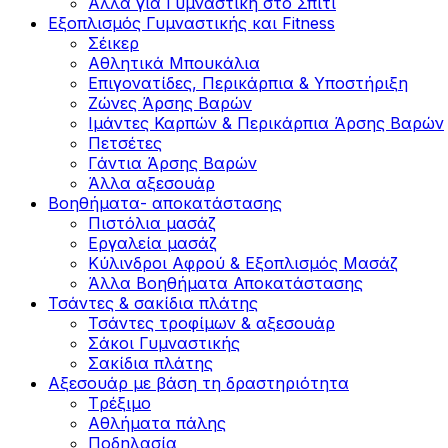
Άλλα για Γυμναστική στο Σπίτι
Εξοπλισμός Γυμναστικής και Fitness
Σέικερ
Αθλητικά Μπουκάλια
Επιγονατίδες, Περικάρπια & Υποστήριξη
Ζώνες Άρσης Βαρών
Ιμάντες Καρπών & Περικάρπια Άρσης Βαρών
Πετσέτες
Γάντια Άρσης Βαρών
Άλλα αξεσουάρ
Βοηθήματα- αποκατάστασης
Πιστόλια μασάζ
Εργαλεία μασάζ
Κύλινδροι Αφρού & Εξοπλισμός Μασάζ
Άλλα Βοηθήματα Αποκατάστασης
Τσάντες & σακίδια πλάτης
Τσάντες τροφίμων & αξεσουάρ
Σάκοι Γυμναστικής
Σακίδια πλάτης
Αξεσουάρ με βάση τη δραστηριότητα
Tρέξιμο
Αθλήματα πάλης
Ποδηλασία