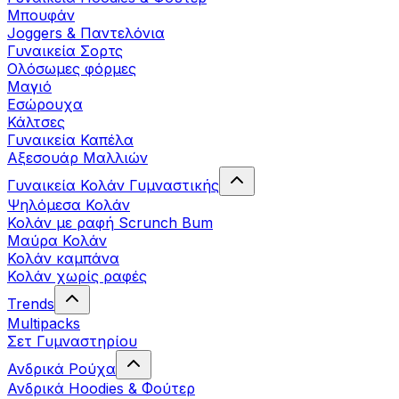
Μπουφάν
Joggers & Παντελόνια
Γυναικεία Σορτς
Ολόσωμες φόρμες
Μαγιό
Εσώρουχα
Κάλτσες
Γυναικεία Καπέλα
Αξεσουάρ Μαλλιών
Γυναικεία Κολάν Γυμναστικής
Ψηλόμεσα Κολάν
Κολάν με ραφή Scrunch Bum
Μαύρα Κολάν
Κολάν καμπάνα
Κολάν χωρίς ραφές
Trends
Multipacks
Σετ Γυμναστηρίου
Ανδρικά Ρούχα
Ανδρικά Hoodies & Φούτερ