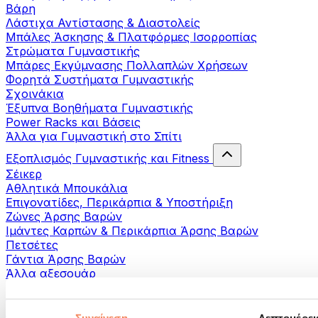
Βάρη
Λάστιχα Αντίστασης & Διαστολείς
Μπάλες Άσκησης & Πλατφόρμες Ισορροπίας
Στρώματα Γυμναστικής
Μπάρες Εκγύμνασης Πολλαπλών Χρήσεων
Φορητά Συστήματα Γυμναστικής
Σχοινάκια
Έξυπνα Βοηθήματα Γυμναστικής
Power Racks και Βάσεις
Άλλα για Γυμναστική στο Σπίτι
Εξοπλισμός Γυμναστικής και Fitness
Σέικερ
Αθλητικά Μπουκάλια
Επιγονατίδες, Περικάρπια & Υποστήριξη
Ζώνες Άρσης Βαρών
Ιμάντες Καρπών & Περικάρπια Άρσης Βαρών
Πετσέτες
Γάντια Άρσης Βαρών
Άλλα αξεσουάρ
Βοηθήματα- αποκατάστασης
Πιστόλια μασάζ