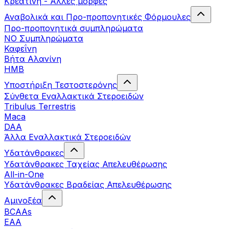
Κρεατίνη - Άλλες μορφές
Αναβολικά και Προ-προπονητικές Φόρμουλες
Προ-προπονητικά συμπληρώματα
ΝΟ Συμπληρώματα
Καφεΐνη
Βήτα Αλανίνη
HMB
Υποστήριξη Τεστοστερόνης
Σύνθετα Εναλλακτικά Στεροειδών
Tribulus Terrestris
Maca
DAA
Άλλα Εναλλακτικά Στεροειδών
Υδατάνθρακες
Υδατάνθρακες Ταχείας Απελευθέρωσης
All-in-One
Υδατάνθρακες Βραδείας Απελευθέρωσης
Αμινοξέα
BCAAs
EAA