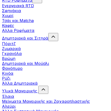
RTD Ροφήματα
Ενεργειακά RTD
Σφηνάκια
Χυμοί
Τσάι και Matcha
Καφές
Αλλα Ροφήματα
Δημητριακά και Σιτηρά
Πόριτζ
Ζυμαρικά
Γκρανόλα
Βρώμη
Δημητριακά και Μούσλι
Φαγόπυρο
Κινόα
Ρύζι
Άλλα Δημητριακά
Υλικά Μαγειρικής
Έλαια
Μείγματα Μαγειρικής και Ζαχαροπλαστικής
Αλεύρι