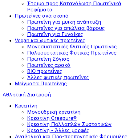
Έτοιμα προς Κατανάλωση Πρωτεϊνικά
Ροφήματα
Πρωτεΐνες ανά σκοπό
Πρωτεΐνη για μυϊκή ανάπτυξη
Πρωτεΐνες για απώλεια βάρους
Πρωτεΐνη για Γυναίκες
Vegan και φυτικές πρωτεΐνες
Μονοσυστατικές Φυτικές Πρωτεΐνες
Πολυσυστατικές Φυτικές Πρωτεΐνες
Πρωτεΐνη Σόγιας
Πρωτεΐνες αρακά
ΒIO πρωτεΐνες
Άλλες φυτικές πρωτεΐνες
Μείγματα Πρωτεΐνης
Αθλητική Διατροφή
Κρεατίνη
Μονοϋδρική κρεατίνη
Κρεατίνη Creapure®
Κρεατίνη Πολλαπλών Συστατικών
Κρεατίνη - Άλλες μορφές
Αναβολικά και Προ-προπονητικές Φόρμουλες