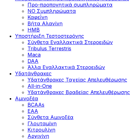
Προ-προπονητικά συμπληρώματα
ΝΟ Συμπληρώματα
Καφεΐνη
Βήτα Αλανίνη
HMB
Υποστήριξη Τεστοστερόνης
Σύνθετα Εναλλακτικά Στεροειδών
Tribulus Terrestris
Maca
DAA
Άλλα Εναλλακτικά Στεροειδών
Υδατάνθρακες
Υδατάνθρακες Ταχείας Απελευθέρωσης
All-in-One
Υδατάνθρακες Βραδείας Απελευθέρωσης
Αμινοξέα
BCAAs
EAA
Σύνθετα Αμινοξέα
Γλουταμίνη
Κιτρουλίνη
Αργινίνη