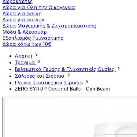
Δωροκάρτες
Δώρα για Όλη την Οικογένεια
Δώρα για εκείνη
Δώρα για εκείνον
Δώρα Μαγειρικής & Ζαχαροπλαστικής
Μόδα & Αξεσουάρ
Εξοπλισμός Γυμναστικής
Δώρα κάτω των 10€
Αρχική
Τρόφιμα
Βελτιωτικά Γεύσης & Γλυκαντικές Ουσίες
Σάλτσες και Σιρόπια
Γλυκές Σάλτσες και Σιρόπια
ZERO SYRUP Coconut Balls - GymBeam