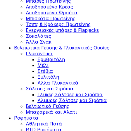
Μπάρες Πρωτεΐνης
Αποξηραμένο Κρέας
Αποξηραμένα Φρούτα
Μπισκότα Πρωτεΐνης
Τσιπς & Kράκερς Πρωτεΐνης
Ενεργειακές μπάρες & Flapjacks
Σοκολάτες
Άλλα Σνακ
Βελτιωτικά Γεύσης & Γλυκαντικές Ουσίες
Γλυκαντικά
Ερυθριτόλη
Μέλι
Στέβια
Ξυλιτόλη
Άλλα Γλυκαντικά
Σάλτσες και Σιρόπια
Γλυκές Σάλτσες και Σιρόπια
Αλμυρές Σάλτσες και Σιρόπια
Bελτιωτικά Γεύσης
Μπαχαρικά και Αλάτι
Ροφήματα
Αθλητικά Ποτά
RTD Ροφήματα