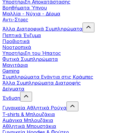
Yποστήριξη Αποκατάστασης
Βοηθήματα Ύπνου
Μαλλία - Νύχια - Δέρμα
Αντι-Στρες
Άλλα Διατροφικά Συμπληρώματα
Πεπτικά Ένζυμα
Προβιοτικά
Νοοτροπικά
Υποστήριξη του Ήπατος
Φυτικά Συμπληρώματα
Μανιτάρια
Gaming
Συμπληρώματα Ενάντια στις Κράμπες
Άλλα Συμπληρώματα Διατροφής
Δείγματα
Ένδυση
Γυναικεία Αθλητικά Ρούχα
T-shirts & Μπλουζάκια
Αμάνικα Μπλουζάκια
Aθλητικά Μπουστάκια
Γυναικεία Hoodies & Φούτερ