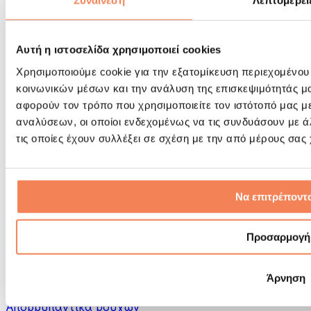
Συναίνεση
Λεπτομέρει
Εργαλεία μασάζ
Κύλινδροι Αφρού & Εξοπλισμός Μασάζ
Άλλα Βοηθήματα Αποκατάστασης
Αυτή η ιστοσελίδα χρησιμοποιεί cookies
Τσάντες & σακίδια πλάτης
Τσάντες τροφίμων & αξεσουάρ
Χρησιμοποιούμε cookie για την εξατομίκευση περιεχομένου
Σάκοι Γυμναστικής
κοινωνικών μέσων και την ανάλυση της επισκεψιμότητάς μ
Σακίδια πλάτης
αφορούν τον τρόπο που χρησιμοποιείτε τον ιστότοπό μας μ
Αξεσουάρ με βάση τη δραστηριότητα
αναλύσεων, οι οποίοι ενδεχομένως να τις συνδυάσουν με 
Tρέξιμο
τις οποίες έχουν συλλέξει σε σχέση με την από μέρους σας
Αθλήματα πάλης
Ποδηλασία
Γιόγκα & Πιλάτες
Κρυοθεραπεία
Να επιτρέποντα
Κολύμβηση
Πεζοπορία
Προσαρμογή
Biohacking
Θεραπεία με Κόκκινο Φως
Φίλτρα και Δοχεία Νερού
Άρνηση
Βιώσιμο Σπίτι
Απορρυπαντικά ρούχων