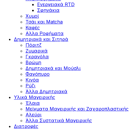
Ενεργειακά RTD
Σφηνάκια
Χυμοί
Τσάι και Matcha
Καφές
Αλλα Ροφήματα
Δημητριακά και Σιτηρά
Πόριτζ
Ζυμαρικά
Γκρανόλα
Βρώμη
Δημητριακά και Μούσλι
Φαγόπυρο
Κινόα
Ρύζι
Άλλα Δημητριακά
Υλικά Μαγειρικής
Έλαια
Μείγματα Μαγειρικής και Ζαχαροπλαστικής
Αλεύρι
Άλλα Συστατικά Μαγειρικής
Διατροφές