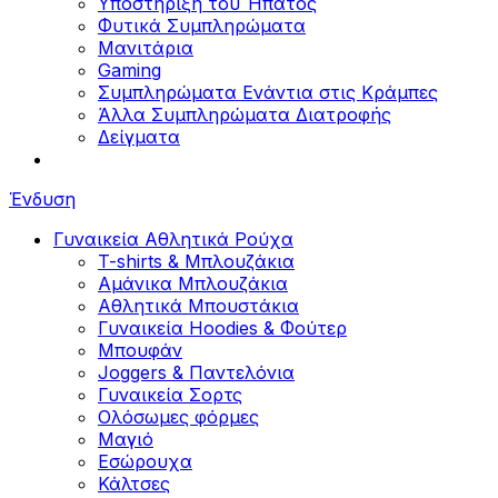
Υποστήριξη του Ήπατος
Φυτικά Συμπληρώματα
Μανιτάρια
Gaming
Συμπληρώματα Ενάντια στις Κράμπες
Άλλα Συμπληρώματα Διατροφής
Δείγματα
Ένδυση
Γυναικεία Αθλητικά Ρούχα
T-shirts & Μπλουζάκια
Αμάνικα Μπλουζάκια
Aθλητικά Μπουστάκια
Γυναικεία Hoodies & Φούτερ
Μπουφάν
Joggers & Παντελόνια
Γυναικεία Σορτς
Ολόσωμες φόρμες
Μαγιό
Εσώρουχα
Κάλτσες