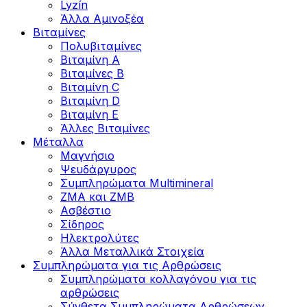
Lyzín
Άλλα Αμινοξέα
Βιταμίνες
Πολυβιταμίνες
Βιταμίνη Α
Βιταμίνες Β
Βιταμίνη C
Βιταμίνη D
Βιταμίνη Ε
Άλλες Βιταμίνες
Μέταλλα
Μαγνήσιο
Ψευδάργυρος
Συμπληρώματα Multimineral
ZMA και ZMB
Ασβέστιο
Σίδηρος
Ηλεκτρολύτες
Άλλα Mεταλλικά Στοιχεία
Συμπληρώματα για τις Αρθρώσεις
Συμπληρώματα κολλαγόνου για τις
αρθρώσεις
Σύνθετα Συμπληρώματα Αρθρώσεων