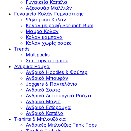
Γυναικεία Καπέλα
Αξεσουάρ Μαλλιών
Γυναικεία Κολάν Γυμναστικής
Ψηλόμεσα Κολάν
Κολάν με ραφή Scrunch Bum
Μαύρα Κολάν
Κολάν καμπάνα
Κολάν χωρίς ραφές
Trends
Multipacks
Σετ Γυμναστηρίου
Ανδρικά Ρούχα
Ανδρικά Hoodies & Φούτερ
Ανδρικά Μπουφάν
Joggers & Παντελόνια
Ανδρικά Σορτς
Ανδρικά Λειτουργικά Ρούχα
Ανδρικά Μαγιό
Ανδρικά Εσώρουχα
Ανδρικά Καπέλα
T-shirts & Μπλουζάκια
Ανδρικές Mπλούζες Τank Τops
Φαρδιά T-shirts