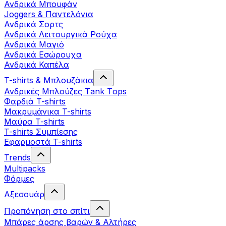
Ανδρικά Μπουφάν
Joggers & Παντελόνια
Ανδρικά Σορτς
Ανδρικά Λειτουργικά Ρούχα
Ανδρικά Μαγιό
Ανδρικά Εσώρουχα
Ανδρικά Καπέλα
T-shirts & Μπλουζάκια
Ανδρικές Mπλούζες Τank Τops
Φαρδιά T-shirts
Μακρυμάνικα T-shirts
Μαύρα T-shirts
T-shirts Συμπίεσης
Εφαρμοστά T-shirts
Trends
Multipacks
Φόρμες
Αξεσουάρ
Προπόνηση στο σπίτι
Μπάρες άρσης βαρών & Αλτήρες