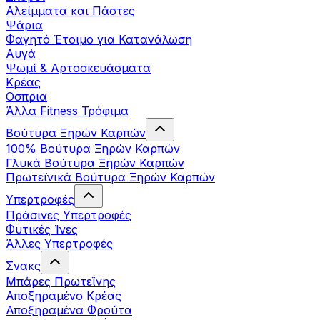
Αλείμματα και Πάστες
Ψάρια
Φαγητό Έτοιμο για Κατανάλωση
Αυγά
Ψωμί & Αρτοσκευάσματα
Κρέας
Οσπρια
Άλλα Fitness Τρόφιμα
Βούτυρα Ξηρών Καρπών
100% Βούτυρα Ξηρών Καρπών
Γλυκά Βούτυρα Ξηρών Καρπών
Πρωτεϊνικά Βούτυρα Ξηρών Καρπών
Υπερτροφές
Πράσινες Υπερτροφές
Φυτικές Ίνες
Άλλες Υπερτροφές
Σνακς
Μπάρες Πρωτεΐνης
Αποξηραμένο Κρέας
Αποξηραμένα Φρούτα