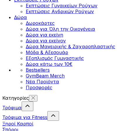
Εκπτώσεις Γυναικείων Ρούχων
Εκπτώσεις Aνδρικών Ρούχων
Δώρα
Δωροκάρτες
Δώρα για Όλη την Οικογένεια
Δώρα για εκείνη
Δώρα για εκείνον
Δώρα Μαγειρικής & Ζαχαροπλαστικής
Μόδα & Αξεσουάρ
Εξοπλισμός Γυμναστικής
Δώρα κάτω των 10€
Bestsellers
GymBeam Merch
Νέα Προϊόντα
Προσφορές
Κατηγορίες
Τρόφιμα
Τρόφιμα για Fitness
Ξηροί Καρποί
Σπόροι