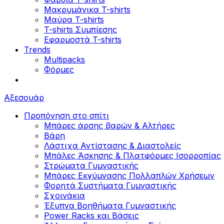
Μακρυμάνικα T-shirts
Μαύρα T-shirts
T-shirts Συμπίεσης
Εφαρμοστά T-shirts
Trends
Multipacks
Φόρμες
Αξεσουάρ
Προπόνηση στο σπίτι
Μπάρες άρσης βαρών & Αλτήρες
Βάρη
Λάστιχα Αντίστασης & Διαστολείς
Μπάλες Άσκησης & Πλατφόρμες Ισορροπίας
Στρώματα Γυμναστικής
Μπάρες Εκγύμνασης Πολλαπλών Χρήσεων
Φορητά Συστήματα Γυμναστικής
Σχοινάκια
Έξυπνα Βοηθήματα Γυμναστικής
Power Racks και Βάσεις