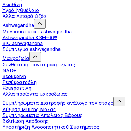
Λεκιθίνη
Υγρό Ιχθυέλαιο
Άλλα Λιπαρά Οξέα
Ashwagandha
Μονοσυστατικό ashwagandha
Ashwagandha KSM-66®
BIO ashwagandha
Σύμπλεγμα ashwagandha
Μακροζωία
Σύνθετα προϊόντα μακροζωίας
NAD+
Βερβερίνη
Ρεσβερατρόλη
Κουερσετίνη
Άλλα προϊόντα μακροζωίας
Συμπληρώματα Διατροφής ανάλογα τον στόχο
Αύξηση Μυϊκής Μάζας
Συμπληρώματα Aπώλειας Βάρους
Βελτίωση Απόδοσης
Υποστήριξη Ανοσοποιητικού Συστήματος