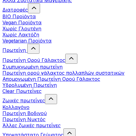
Άλλα Συστατικά Μαγειρικής
Διατροφές
BIO Προϊόντα
Vegan Προϊόντα
Χωρίς Γλουτένη
Χωρίς Λακτόζη
Vegetarian Προϊόντα
Πρωτεΐνη
Πρωτεΐνη Ορού Γάλακτος
Συμπυκνωμένη πρωτεΐνη
Πρωτεΐνη ορού γάλακτος πολλαπλών συστατικών
Απομονωμένη Πρωτεΐνη Ορού Γάλακτος
Υδρολυμένη Πρωτεΐνη
Clear Πρωτεΐνες
Ζωικές πρωτεΐνες
Κολλαγόνο
Πρωτεΐνη Βοδινού
Πρωτεΐνη Νυκτός
Άλλες ζωικές πρωτεΐνες
Υποκατάστατο Γεύματος