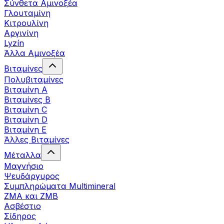
Σύνθετα Αμινοξέα
Γλουταμίνη
Κιτρουλίνη
Αργινίνη
Lyzín
Άλλα Αμινοξέα
Βιταμίνες
Πολυβιταμίνες
Βιταμίνη Α
Βιταμίνες Β
Βιταμίνη C
Βιταμίνη D
Βιταμίνη Ε
Άλλες Βιταμίνες
Μέταλλα
Μαγνήσιο
Ψευδάργυρος
Συμπληρώματα Multimineral
ZMA και ZMB
Ασβέστιο
Σίδηρος