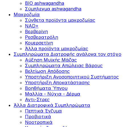
BIO ashwagandha
Σύμπλεγμα ashwagandha
Μακροζωία
Σύνθετα προϊόντα μακροζωίας
NAD+
Βερβερίνη
Ρεσβερατρόλη
Κουερσετίνη
Άλλα προϊόντα μακροζωίας
Συμπληρώματα Διατροφής ανάλογα τον στόχο
Αύξηση Μυϊκής Μάζας
Συμπληρώματα Aπώλειας Βάρους
Βελτίωση Απόδοσης
Υποστήριξη Ανοσοποιητικού Συστήματος
Yποστήριξη Αποκατάστασης
Βοηθήματα Ύπνου
Μαλλία - Νύχια - Δέρμα
Αντι-Στρες
Άλλα Διατροφικά Συμπληρώματα
Πεπτικά Ένζυμα
Προβιοτικά
Νοοτροπικά